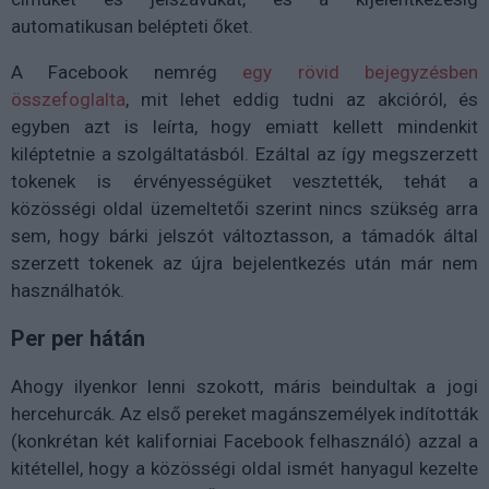
automatikusan belépteti őket.
A Facebook nemrég
egy rövid bejegyzésben
összefoglalta
, mit lehet eddig tudni az akcióról, és
egyben azt is leírta, hogy emiatt kellett mindenkit
kiléptetnie a szolgáltatásból. Ezáltal az így megszerzett
tokenek is érvényességüket vesztették, tehát a
közösségi oldal üzemeltetői szerint nincs szükség arra
sem, hogy bárki jelszót változtasson, a támadók által
szerzett tokenek az újra bejelentkezés után már nem
használhatók.
Per per hátán
Ahogy ilyenkor lenni szokott, máris beindultak a jogi
hercehurcák. Az első pereket magánszemélyek indították
(konkrétan két kaliforniai Facebook felhasználó) azzal a
kitétellel, hogy a közösségi oldal ismét hanyagul kezelte