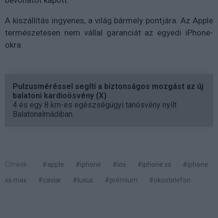
A kiszállítás ingyenes, a világ bármely pontjára. Az Apple
természetesen nem vállal garanciát az egyedi iPhone-
okra.
Pulzusméréssel segíti a biztonságos mozgást az új
balatoni kardioösvény (X)
4 és egy 8 km-es egészségügyi tanösvény nyílt
Balatonalmádiban.
Címkék:
#apple
#iphone
#ios
#iphone xs
#iphone
xs max
#caviar
#luxus
#prémium
#okostelefon