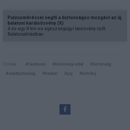
Pulzusméréssel segíti a biztonságos mozgást az új
balatoni kardioösvény (X)
4 és egy 8 km-es egészségügyi tanösvény nyílt
Balatonalmádiban.
Címkék:
#facebook
#közösségi oldal
#biztonság
#adatbiztonság
#hacker
#jog
#botrány