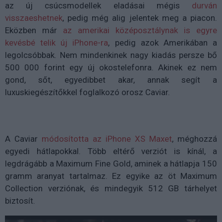
az új csúcsmodellek eladásai mégis
durván
visszaeshetnek
, pedig még alig jelentek meg a piacon.
Eközben már
az amerikai középosztálynak is egyre
kevésbé telik új iPhone-ra
, pedig azok Amerikában a
legolcsóbbak. Nem mindenkinek nagy kiadás persze bő
500 000 forint egy új okostelefonra. Akinek ez nem
gond, sőt, egyedibbet akar, annak segít a
luxuskiegészítőkkel foglalkozó orosz Caviar.
A Caviar
módosította az iPhone XS Maxet
, méghozzá
egyedi hátlapokkal. Több eltérő verziót is kínál, a
legdrágább a Maximum Fine Gold, aminek a hátlapja 150
gramm aranyat tartalmaz. Ez egyike az öt Maximum
Collection verziónak, és mindegyik 512 GB tárhelyet
biztosít.