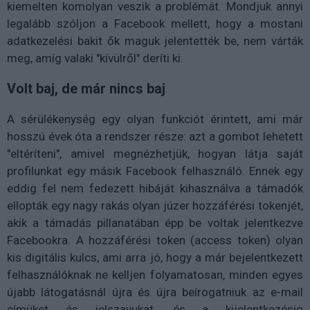
kiemelten komolyan veszik a problémát. Mondjuk annyi
legalább szóljon a Facebook mellett, hogy a mostani
adatkezelési bakit ők maguk jelentették be, nem várták
meg, amíg valaki "kívülről" deríti ki.
Volt baj, de már nincs baj
A sérülékenység egy olyan funkciót érintett, ami már
hosszú évek óta a rendszer része: azt a gombot lehetett
"eltéríteni", amivel megnézhetjük, hogyan látja saját
profilunkat egy másik Facebook felhasználó. Ennek egy
eddig fel nem fedezett hibáját kihasználva a támadók
ellopták egy nagy rakás olyan júzer hozzáférési tokenjét,
akik a támadás pillanatában épp be voltak jelentkezve
Facebookra. A hozzáférési token (access token) olyan
kis digitális kulcs, ami arra jó, hogy a már bejelentkezett
felhasználóknak ne kelljen folyamatosan, minden egyes
újabb látogatásnál újra és újra beírogatniuk az e-mail
címüket és jelszavukat, és a kijelentkezésig