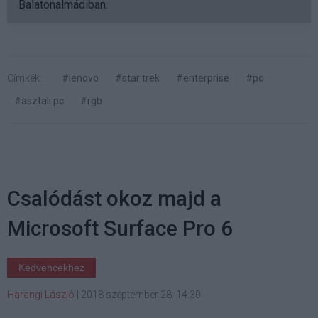
Balatonalmádiban.
Címkék:
#lenovo
#star trek
#enterprise
#pc
#asztali pc
#rgb
Csalódást okoz majd a
Microsoft Surface Pro 6
Kedvencekhez
Harangi László
|
2018 szeptember 28. 14:30