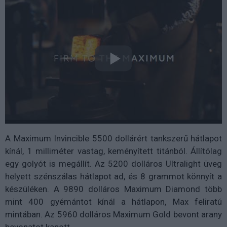
A Maximum Invincible 5500 dollárért tankszerű hátlapot
kínál, 1 milliméter vastag, keményített titánból. Állítólag
egy golyót is megállít. Az 5200 dolláros Ultralight üveg
helyett szénszálas hátlapot ad, és 8 grammot könnyít a
készüléken. A 9890 dolláros Maximum Diamond több
mint 400 gyémántot kínál a hátlapon, Max feliratú
mintában. Az 5960 dolláros Maximum Gold bevont arany
bevonatot kapott.