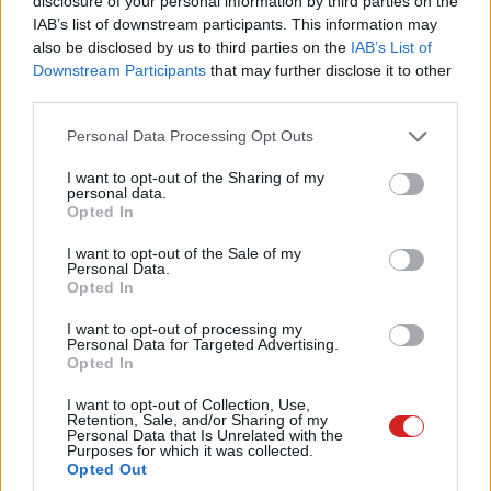
disclosure of your personal information by third parties on the
Pro alapvetően olyan, mint egy nagy, alacsony
IAB’s list of downstream participants. This information may
fogyasztású Microsoft Surface klón.
also be disclosed by us to third parties on the
IAB’s List of
Downstream Participants
that may further disclose it to other
third parties.
Please note that this website/app uses one or more Google
Personal Data Processing Opt Outs
A gép 14 hüvelykes, full HD-s kijelzőt kapott, ami alatt
services and may gather and store information including but
Intel Gemini Lake CPU lapul. Lecsatolható billentyűzet is
not limited to your visit or usage behaviour. You may click to
I want to opt-out of the Sharing of my
personal data.
van, amelynek hála laptopnak is jó a hibrid.
grant or deny consent to Google and its third-party tags to
Opted In
use your data for below specified purposes in below Google
consent section.
I want to opt-out of the Sale of my
Personal Data.
Opted In
I want to opt-out of processing my
Personal Data for Targeted Advertising.
Opted In
I want to opt-out of Collection, Use,
Retention, Sale, and/or Sharing of my
Personal Data that Is Unrelated with the
Purposes for which it was collected.
Opted Out