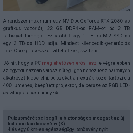
A rendszer maximum egy NVIDIA GeForce RTX 2080-as
grafikus vezérlőt, 32 GB DDR4-es RAM-ot és 3 TB
tárhelyet támogat. Ez utóbbit egy 1 TB-os M.2 SSD és
egy 2 TB-os HDD adja. Mindezt kilencedik-generációs
Intel Core processzorral lehet kiegészíteni.
Jó hír, hogy a PC
meglehetősen erős lesz
, elvégre ebben
az egyedi házban valószínűleg igen nehéz lesz bármilyen
alkatrészt kicserélni. A szokatlan extrák közé tartozik a
400 lumenes, beépített projektor, de persze az RGB LED-
es világítás sem hiányzik.
Pulzusméréssel segíti a biztonságos mozgást az új
balatoni kardioösvény (X)
4 és egy 8 km-es egészségügyi tanösvény nyílt