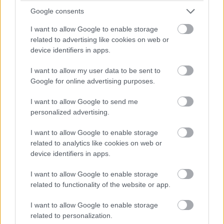
Google consents
I want to allow Google to enable storage
related to advertising like cookies on web or
device identifiers in apps.
Az AliExpresstől
már rendelhető
is, bár a vételára 999
dollár. Ez igazából kétszer annyi, mint amennyit a
I want to allow my user data to be sent to
Google for online advertising purposes.
specifikációk megérnek, vagyis az árak várhatóan
hamarosan csökkentik.
I want to allow Google to send me
personalized advertising.
A Chuwi Lapbook Pro egy Intel Celeron N4100-as, 4-
magos processzort rejt magában, 4 GB RAM-mal és 32
I want to allow Google to enable storage
GB tárhellyel. Az 1920 x 1080-as IPS-kijelzőt fém házba
related to analytics like cookies on web or
device identifiers in apps.
zárták. Nem hiányzik a gépről az Ethernet csatlakozó, a
mini HDMI 2.0 port és az USB-C sem.
I want to allow Google to enable storage
related to functionality of the website or app.
I want to allow Google to enable storage
Pulzusméréssel segíti a biztonságos mozgást az új
related to personalization.
balatoni kardioösvény (X)