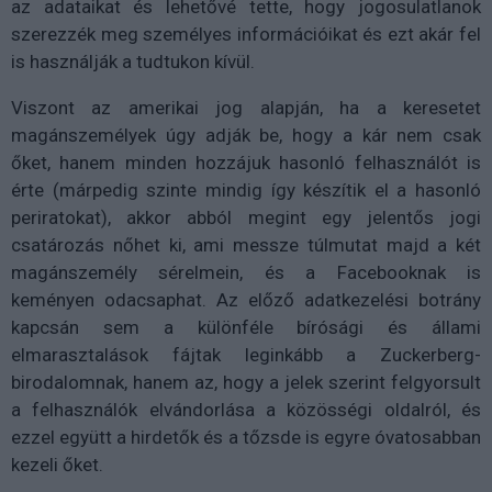
az adataikat és lehetővé tette, hogy jogosulatlanok
szerezzék meg személyes információikat és ezt akár fel
is használják a tudtukon kívül.
Viszont az amerikai jog alapján, ha a keresetet
magánszemélyek úgy adják be, hogy a kár nem csak
őket, hanem minden hozzájuk hasonló felhasználót is
érte (márpedig szinte mindig így készítik el a hasonló
periratokat), akkor abból megint egy jelentős jogi
csatározás nőhet ki, ami messze túlmutat majd a két
magánszemély sérelmein, és a Facebooknak is
keményen odacsaphat. Az előző adatkezelési botrány
kapcsán sem a különféle bírósági és állami
elmarasztalások fájtak leginkább a Zuckerberg-
birodalomnak, hanem az, hogy a jelek szerint felgyorsult
a felhasználók elvándorlása a közösségi oldalról, és
ezzel együtt a hirdetők és a tőzsde is egyre óvatosabban
kezeli őket.