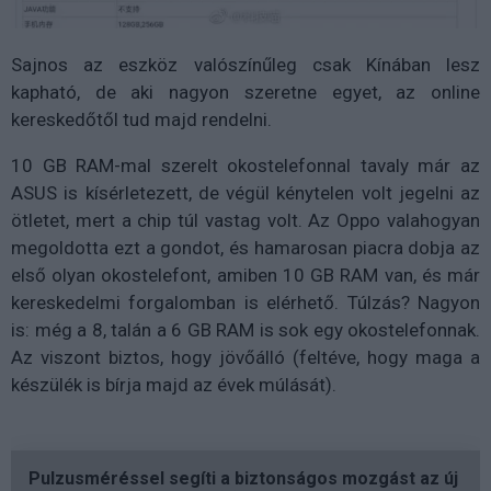
Sajnos az eszköz valószínűleg csak Kínában lesz
kapható, de aki nagyon szeretne egyet, az online
kereskedőtől tud majd rendelni.
10 GB RAM-mal szerelt okostelefonnal tavaly már az
ASUS is kísérletezett, de végül kénytelen volt jegelni az
ötletet, mert a chip túl vastag volt. Az Oppo valahogyan
megoldotta ezt a gondot, és hamarosan piacra dobja az
első olyan okostelefont, amiben 10 GB RAM van, és már
kereskedelmi forgalomban is elérhető. Túlzás? Nagyon
is: még a 8, talán a 6 GB RAM is sok egy okostelefonnak.
Az viszont biztos, hogy jövőálló (feltéve, hogy maga a
készülék is bírja majd az évek múlását).
Pulzusméréssel segíti a biztonságos mozgást az új