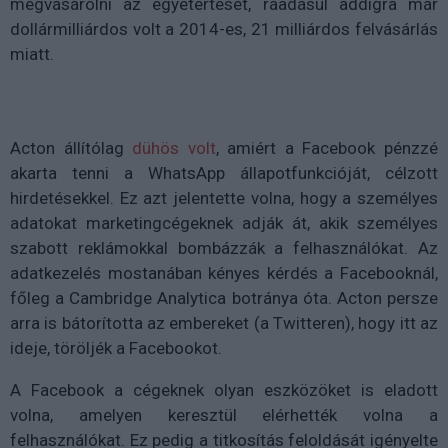
megvásárolni az egyetértését, ráadásul addigra már
dollármilliárdos volt a 2014-es, 21 milliárdos felvásárlás
miatt.
Acton állítólag
dühös volt
, amiért a Facebook pénzzé
akarta tenni a WhatsApp állapotfunkcióját, célzott
hirdetésekkel. Ez azt jelentette volna, hogy a személyes
adatokat marketingcégeknek adják át, akik személyes
szabott reklámokkal bombázzák a felhasználókat. Az
adatkezelés mostanában kényes kérdés a Facebooknál,
főleg a Cambridge Analytica botránya óta. Acton persze
arra is bátorította az embereket (a Twitteren), hogy itt az
ideje, töröljék a Facebookot.
A Facebook a cégeknek olyan eszközöket is eladott
volna, amelyen keresztül elérhették volna a
felhasználókat. Ez pedig a titkosítás feloldását igényelte