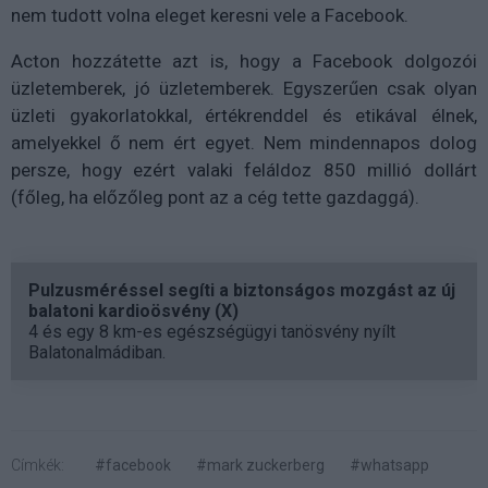
nem tudott volna eleget keresni vele a Facebook.
Acton hozzátette azt is, hogy a Facebook dolgozói
üzletemberek, jó üzletemberek. Egyszerűen csak olyan
üzleti gyakorlatokkal, értékrenddel és etikával élnek,
amelyekkel ő nem ért egyet. Nem mindennapos dolog
persze, hogy ezért valaki feláldoz 850 millió dollárt
(főleg, ha előzőleg pont az a cég tette gazdaggá).
Pulzusméréssel segíti a biztonságos mozgást az új
balatoni kardioösvény (X)
4 és egy 8 km-es egészségügyi tanösvény nyílt
Balatonalmádiban.
Címkék:
#facebook
#mark zuckerberg
#whatsapp