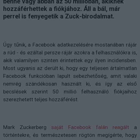
benne vagy abban az 50 millióban, akiknek
hozzáférhettek a fiókjához. Áll a bál, már
perrel is fenyegetik a Zuck-birodalmat.
Úgy tűnik, a Facebook adatkezelésére mostanában rájár
a rúd - és ezáltal persze rájár azokra a felhasználókra is,
akik valamilyen szinten érintettek egy ilyen incidensben.
Most ugyanis az derült ki, hogy egy teljesen ártalmatlan
Facebook funkcióban lapult sebezhetőség, amit valaki
nemrég szándékosan használt ki, és így az első
becslések szerint 50 millió felhasználó fiókjaihoz
szerezhetett teljes hozzáférést.
Mark Zuckerberg
saját Facebook falán reagált
a
történtekre, és természetesen rögtön megígérte, hogy