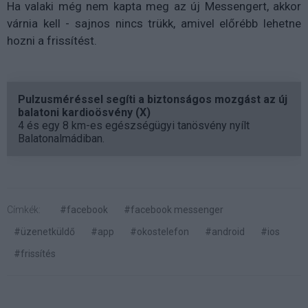
Ha valaki még nem kapta meg az új Messengert, akkor
várnia kell - sajnos nincs trükk, amivel előrébb lehetne
hozni a frissítést.
Pulzusméréssel segíti a biztonságos mozgást az új
balatoni kardioösvény (X)
4 és egy 8 km-es egészségügyi tanösvény nyílt
Balatonalmádiban.
Címkék:
#facebook
#facebook messenger
#üzenetküldő
#app
#okostelefon
#android
#ios
#frissítés