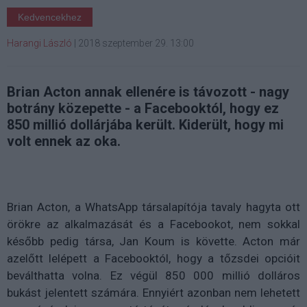
Kedvencekhez
Harangi László
|
2018 szeptember 29. 13:00
Brian Acton annak ellenére is távozott - nagy
botrány közepette - a Facebooktól, hogy ez
850 millió dollárjába került. Kiderült, hogy mi
volt ennek az oka.
Brian Acton, a WhatsApp társalapítója tavaly hagyta ott
örökre az alkalmazását és a Facebookot, nem sokkal
később pedig társa, Jan Koum is követte. Acton már
azelőtt lelépett a Facebooktól, hogy a tőzsdei opcióit
beválthatta volna. Ez végül 850 000 millió dolláros
bukást jelentett számára. Ennyiért azonban nem lehetett