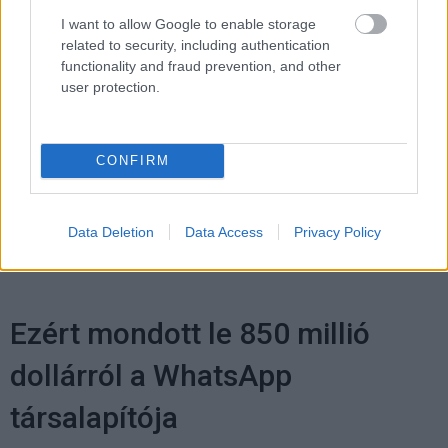
4 és egy 8 km-es egészségügyi tanösvény nyílt
I want to allow Google to enable storage
Balatonalmádiban.
related to security, including authentication
functionality and fraud prevention, and other
user protection.
Címkék:
#chuwi
#chuwi lapbook pro
#hibrid
#pc
CONFIRM
#windows 10
#laptop
#notebook
#tablet
#táblagép
Data Deletion
Data Access
Privacy Policy
Ezért mondott le 850 millió
dollárról a WhatsApp
társalapítója