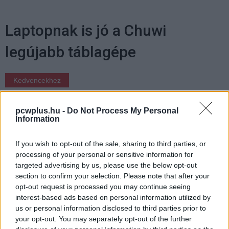
Laptopnak is jó a Chuwi
legújabb táblagépe
Kedvencekhez
Harangi László
|
2018 szeptember 30. 07:00
pcwplus.hu -
Do Not Process My Personal
Information
Intel Gemini Lake CPU dolgozik a Chuwi
If you wish to opt-out of the sale, sharing to third parties, or
Lapbook Pro hibrid PC-ben, ami tabletnek és
processing of your personal or sensitive information for
laptopnak is jó.
targeted advertising by us, please use the below opt-out
section to confirm your selection. Please note that after your
opt-out request is processed you may continue seeing
interest-based ads based on personal information utilized by
us or personal information disclosed to third parties prior to
A PC-gyártással foglalkozó kínai Chuwi piacra dobta a
your opt-out. You may separately opt-out of the further
legújabb gépét, ami egy hibrid PC lett. A Chuwi Lapbook