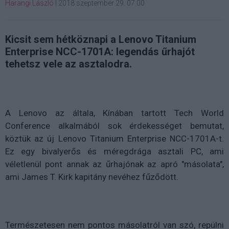
Harangi László
|
2018 szeptember 29. 07:00
Kicsit sem hétköznapi a Lenovo Titanium
Enterprise NCC-1701A: legendás űrhajót
tehetsz vele az asztalodra.
A Lenovo az általa, Kínában tartott Tech World
Conference alkalmából sok érdekességet bemutat,
köztük az új Lenovo Titanium Enterprise NCC-1701A-t.
Ez egy bivalyerős és méregdrága asztali PC, ami
véletlenül pont annak az űrhajónak az apró "másolata",
ami James T. Kirk kapitány nevéhez fűződött.
Természetesen nem pontos másolatról van szó, repülni