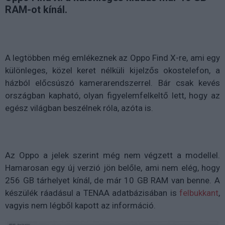
RAM-ot kínál.
A legtöbben még emlékeznek az Oppo Find X-re, ami egy
különleges, közel keret nélküli kijelzős okostelefon, a
házból előcsúszó kamerarendszerrel. Bár csak kevés
országban kapható, olyan figyelemfelkeltő lett, hogy az
egész világban beszélnek róla, azóta is.
Az Oppo a jelek szerint még nem végzett a modellel.
Hamarosan egy új verzió jön belőle, ami nem elég, hogy
256 GB tárhelyet kínál, de már 10 GB RAM van benne. A
készülék ráadásul a TENAA adatbázisában is
felbukkant
,
vagyis nem légből kapott az információ.