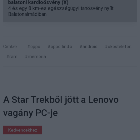
balatoni kardioösvény (X)
4 és egy 8 km-es egészségügyi tanösvény nyílt
Balatonalmádiban.
Címkék:
#oppo
#oppo find x
#android
#okostelefon
#ram
#memória
A Star Trekből jött a Lenovo
vagány PC-je
Kedvencekhez