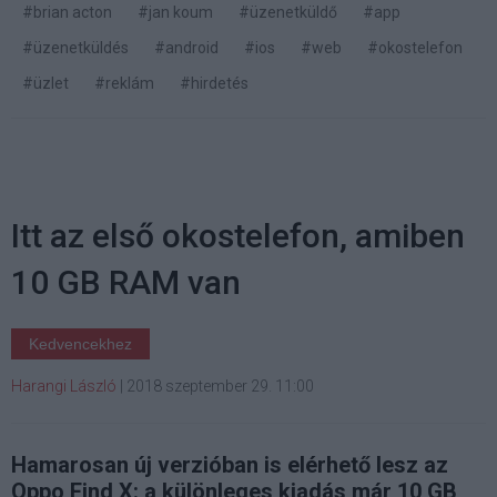
#brian acton
#jan koum
#üzenetküldő
#app
#üzenetküldés
#android
#ios
#web
#okostelefon
#üzlet
#reklám
#hirdetés
Itt az első okostelefon, amiben
10 GB RAM van
Kedvencekhez
Harangi László
|
2018 szeptember 29. 11:00
Hamarosan új verzióban is elérhető lesz az
Oppo Find X: a különleges kiadás már 10 GB