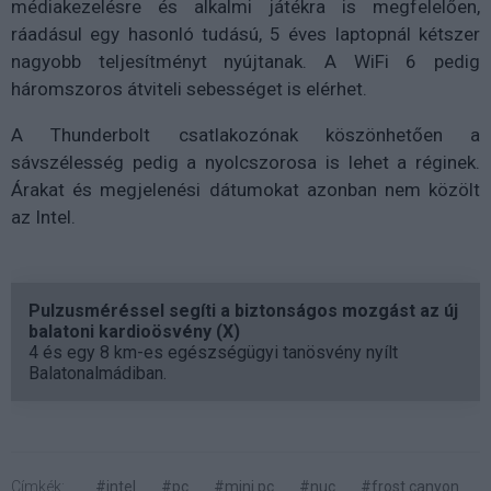
médiakezelésre és alkalmi játékra is megfelelően,
ráadásul egy hasonló tudású, 5 éves laptopnál kétszer
nagyobb teljesítményt nyújtanak. A WiFi 6 pedig
háromszoros átviteli sebességet is elérhet.
A Thunderbolt csatlakozónak köszönhetően a
sávszélesség pedig a nyolcszorosa is lehet a réginek.
Árakat és megjelenési dátumokat azonban nem közölt
az Intel.
Pulzusméréssel segíti a biztonságos mozgást az új
balatoni kardioösvény (X)
4 és egy 8 km-es egészségügyi tanösvény nyílt
Balatonalmádiban.
Címkék:
#intel
#pc
#mini pc
#nuc
#frost canyon