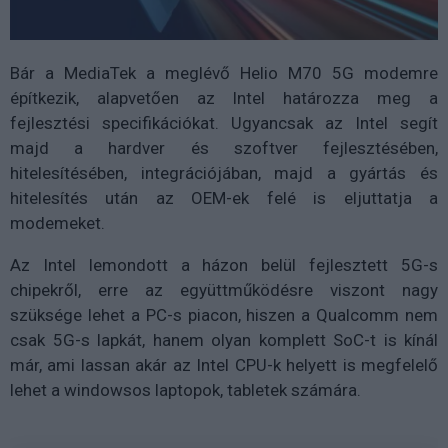
Bár a MediaTek a meglévő Helio M70 5G modemre
építkezik, alapvetően az Intel határozza meg a
fejlesztési specifikációkat. Ugyancsak az Intel segít
majd a hardver és szoftver fejlesztésében,
hitelesítésében, integrációjában, majd a gyártás és
hitelesítés után az OEM-ek felé is eljuttatja a
modemeket.
Az Intel lemondott a házon belül fejlesztett 5G-s
chipekről, erre az együttműködésre viszont nagy
szüksége lehet a PC-s piacon, hiszen a Qualcomm nem
csak 5G-s lapkát, hanem olyan komplett SoC-t is kínál
már, ami lassan akár az Intel CPU-k helyett is megfelelő
lehet a windowsos laptopok, tabletek számára.