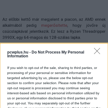
Az előbbi kettő már megjelent a piacon, az AMD ennek
alkalmából pedig
megerősítette
, hogy jövőre új
csúcslapkával jelentkezik. Ez lesz a Ryzen Threadripper
3990X, egy 64-magos és 128-szálas lapka.
pcwplus.hu -
Do Not Process My Personal
Information
If you wish to opt-out of the sale, sharing to third parties, or
processing of your personal or sensitive information for
targeted advertising by us, please use the below opt-out
section to confirm your selection. Please note that after your
opt-out request is processed you may continue seeing
interest-based ads based on personal information utilized by
us or personal information disclosed to third parties prior to
your opt-out. You may separately opt-out of the further