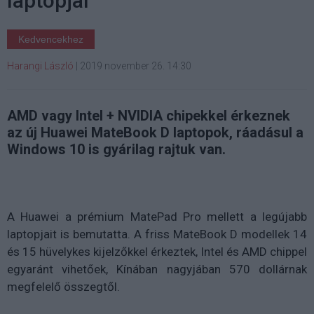
laptopjai
Kedvencekhez
Harangi László
|
2019 november 26. 14:30
AMD vagy Intel + NVIDIA chipekkel érkeznek
az új Huawei MateBook D laptopok, ráadásul a
Windows 10 is gyárilag rajtuk van.
A Huawei a prémium MatePad Pro mellett a legújabb
laptopjait is bemutatta. A friss MateBook D modellek 14
és 15 hüvelykes kijelzőkkel érkeztek, Intel és AMD chippel
egyaránt vihetőek, Kínában nagyjában 570 dollárnak
megfelelő összegtől.