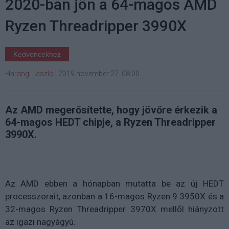
2020-ban jön a 64-magos AMD
Ryzen Threadripper 3990X
Kedvencekhez
Harangi László
|
2019 november 27. 08:00
Az AMD megerősítette, hogy jövőre érkezik a
64-magos HEDT chipje, a Ryzen Threadripper
3990X.
Az AMD ebben a hónapban mutatta be az új HEDT
processzorait, azonban a 16-magos Ryzen 9 3950X és a
32-magos Ryzen Threadripper 3970X mellől hiányzott
az igazi nagyágyú.