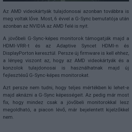
Az AMD videokártyák tulajdonosai azonban továbbra is
meg voltak lőve. Most, 6 évvel a G-Sync bemutatója után
azonban az NVIDIA az AMD felé is nyit.
A jövőbeli G-Sync-képes monitorok támogatják majd a
HDMI-VRR-t és az Adaptive Syncet HDMI-n és
DisplayPorton keresztül. Persze új firmware is kell ehhez,
a lényeg viszont az, hogy az AMD videokártyák és a
konzolok tulajdonosai is használhatnak majd új
fejlesztésű G-Sync-képes monitorokat.
Azt persze nem tudni, hogy teljes mértékben ki lehet-e
majd aknázni a G-Sync képességeit. Az pedig már most
fix, hogy mindez csak a jövőbeli monitorokkal lesz
megoldható, a piacon lévő, már bejelentett kijelzőkkel
nem.