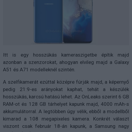
Itt is egy hosszúkás kameraszigetbe építik majd
azonban a szenzorokat, ahogyan elvileg majd a Galaxy
A51 és A71 modelleknél szintén.
A szelfikamerát ezúttal középre fúrják majd, a képernyő
pedig 21:9-es arányokat kaphat, tehát a készülék
hosszúkás, karcsú hatású lehet. Az OnLeaks szerint 6 GB
RAM-ot és 128 GB tárhelyet kapunk majd, 4000 mAh-s
akkumulátorral. A legtöbben úgy vélik, ebből a modellből
kimarad a 108 megapixeles kamera. Konkrét választ
viszont csak február 18-án kapunk, a Samsung nagy