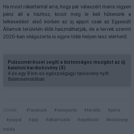
Ha most rákattantál arra, hogy pár válaszért máris ingyen
pénz áll a házhoz, kicsit még le kell hűtenünk a
lelkesedést: első körben az új appot csak az Egyesült
Államok területén élők használhatják, de a tervek szerint
2020-ban világszerte is egyre több helyen lesz elérhető.
Pulzusméréssel segíti a biztonságos mozgást az új
balatoni kardioösvény (X)
4 és egy 8 km-es egészségügyi tanösvény nyílt
Balatonalmádiban.
Címkék:
#facebook
#viewpoints
#kérdőív
#pénz
#paypal
#app
#alkalmazás
#applikáció
#közösségi
média