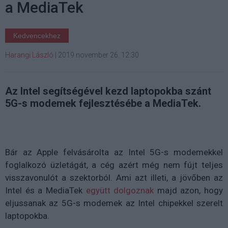
a MediaTek
Kedvencekhez
Harangi László
|
2019 november 26. 12:30
Az Intel segítségével kezd laptopokba szánt
5G-s modemek fejlesztésébe a MediaTek.
Bár az Apple felvásárolta az Intel 5G-s modemekkel
foglalkozó üzletágát, a cég azért még nem fújt teljes
visszavonulót a szektorból. Ami azt illeti, a jövőben az
Intel és a MediaTek
együtt dolgoznak
majd azon, hogy
eljussanak az 5G-s modemek az Intel chipekkel szerelt
laptopokba.