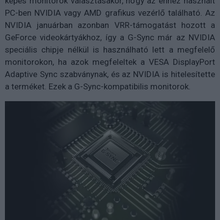
képes monitorok választásakor, hogy az ehhez használt
PC-ben NVIDIA vagy AMD grafikus vezérlő található. Az
NVIDIA januárban azonban VRR-támogatást hozott a
GeForce videokártyákhoz, így a G-Sync már az NVIDIA
speciális chipje nélkül is használható lett a megfelelő
monitorokon, ha azok megfeleltek a VESA DisplayPort
Adaptive Sync szabványnak, és az NVIDIA is hitelesítette
a terméket. Ezek a G-Sync-kompatibilis monitorok.