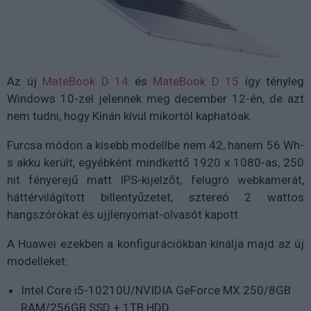
Az új
MateBook D 14
és
MateBook D 15
így tényleg
Windows 10-zel jelennek meg december 12-én, de azt
nem tudni, hogy Kínán kívül mikortól kaphatóak.
Furcsa módon a kisebb modellbe nem 42, hanem 56 Wh-
s akku került, egyébként mindkettő 1920 x 1080-as, 250
nit fényerejű matt IPS-kijelzőt, felugró webkamerát,
háttérvilágított billentyűzetet, sztereó 2 wattos
hangszórókat és ujjlenyomat-olvasót kapott.
A Huawei ezekben a konfigurációkban kínálja majd az új
modelleket:
Intel Core i5-10210U/NVIDIA GeForce MX 250/8GB
RAM/256GB SSD + 1TB HDD