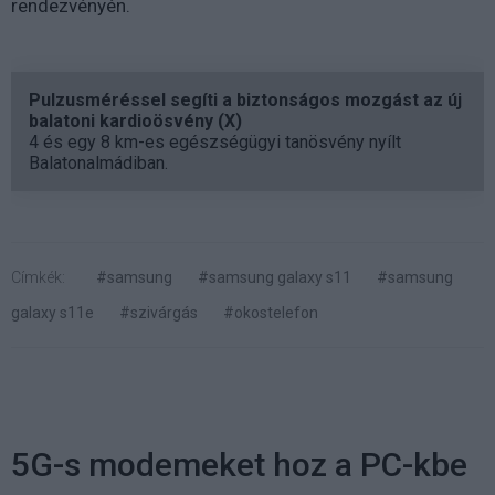
rendezvényén.
Pulzusméréssel segíti a biztonságos mozgást az új
balatoni kardioösvény (X)
4 és egy 8 km-es egészségügyi tanösvény nyílt
Balatonalmádiban.
Címkék:
#samsung
#samsung galaxy s11
#samsung
galaxy s11e
#szivárgás
#okostelefon
5G-s modemeket hoz a PC-kbe