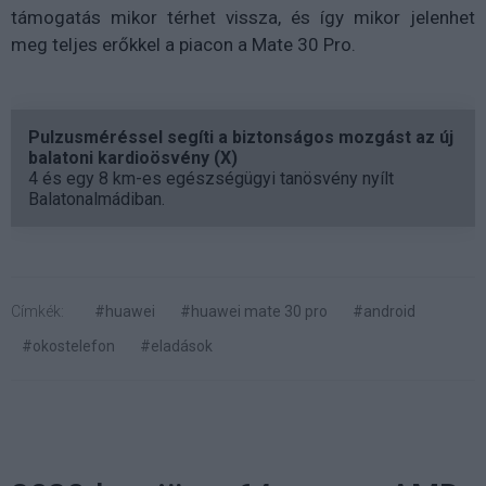
támogatás mikor térhet vissza, és így mikor jelenhet
meg teljes erőkkel a piacon a Mate 30 Pro.
Pulzusméréssel segíti a biztonságos mozgást az új
balatoni kardioösvény (X)
4 és egy 8 km-es egészségügyi tanösvény nyílt
Balatonalmádiban.
Címkék:
#huawei
#huawei mate 30 pro
#android
#okostelefon
#eladások