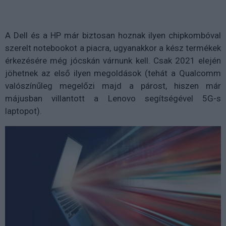
A Dell és a HP már biztosan hoznak ilyen chipkombóval
szerelt notebookot a piacra, ugyanakkor a kész termékek
érkezésére még jócskán várnunk kell. Csak 2021 elején
jöhetnek az első ilyen megoldások (tehát a Qualcomm
valószínűleg megelőzi majd a párost, hiszen már
májusban villantott a Lenovo segítségével 5G-s
laptopot).