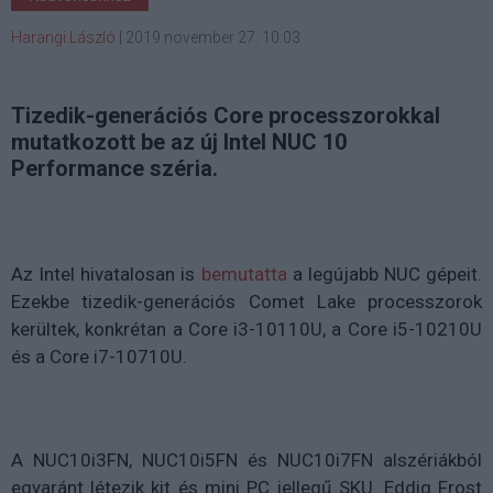
Harangi László
|
2019 november 27. 10:03
Tizedik-generációs Core processzorokkal
mutatkozott be az új Intel NUC 10
Performance széria.
Az Intel hivatalosan is
bemutatta
a legújabb NUC gépeit.
Ezekbe tizedik-generációs Comet Lake processzorok
kerültek, konkrétan a Core i3-10110U, a Core i5-10210U
és a Core i7-10710U.
A NUC10i3FN, NUC10i5FN és NUC10i7FN alszériákból
egyaránt létezik kit és mini PC jellegű SKU. Eddig Frost