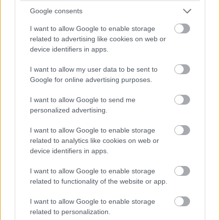
4 és egy 8 km-es egészségügyi tanösvény nyílt
Balatonalmádiban.
Google consents
I want to allow Google to enable storage
related to advertising like cookies on web or
device identifiers in apps.
Címkék:
#amd
#ryzen
#threadripper
#threadripper
I want to allow my user data to be sent to
3990x
#cpu
#processzor
#hedt
#pc
Google for online advertising purposes.
I want to allow Google to send me
personalized advertising.
I want to allow Google to enable storage
AMD videokártyával is
related to analytics like cookies on web or
device identifiers in apps.
használhatóak lesznek a
I want to allow Google to enable storage
jövőbeli G-Sync-képes
related to functionality of the website or app.
I want to allow Google to enable storage
monitorok
related to personalization.