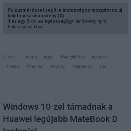
Pulzusméréssel segíti a biztonságos mozgást az új
balatoni kardioösvény (X)
4 és egy 8 km-es egészségügyi tanösvény nyílt
Balatonalmádiban.
Címkék:
#amd
#gpu
#videokártya
#g-sync
#nvidia
#monitor
#kijelző
#képernyő
#pc
Windows 10-zel támadnak a
Huawei legújabb MateBook D