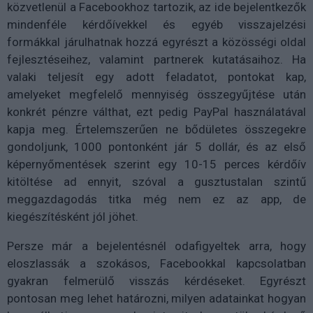
közvetlenül a Facebookhoz tartozik, az ide bejelentkezők
mindenféle kérdőívekkel és egyéb visszajelzési
formákkal járulhatnak hozzá egyrészt a közösségi oldal
fejlesztéseihez, valamint partnerek kutatásaihoz. Ha
valaki teljesít egy adott feladatot, pontokat kap,
amelyeket megfelelő mennyiség összegyűjtése után
konkrét pénzre válthat, ezt pedig PayPal használatával
kapja meg. Értelemszerűen ne bődületes összegekre
gondoljunk, 1000 pontonként jár 5 dollár, és az első
képernyőmentések szerint egy 10-15 perces kérdőív
kitöltése ad ennyit, szóval a gusztustalan szintű
meggazdagodás titka még nem ez az app, de
kiegészítésként jól jöhet.
Persze már a bejelentésnél odafigyeltek arra, hogy
eloszlassák a szokásos, Facebookkal kapcsolatban
gyakran felmerülő visszás kérdéseket. Egyrészt
pontosan meg lehet határozni, milyen adatainkat hogyan