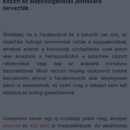
között az alapszolgáltatás javítására
tervezték.
Általában, ha a Facebookról és a pénzről van szó, az
olyasféle huhogó kommentek voltak a leggyakoribbak,
amelyek szerint a közösségi szolgáltatás csak pénzt
akar kisajtolni a felhasználóiból a különféle célzott
reklámokkal, vagy épp az adataink homályos
használatával. Most viszont tényleg olyasmiről tudunk
beszámolni, amivel a facebookozók akár ténylegesen
pénzt is kereshetnek, és ezért még a lelküket sem kell
eladniuk az ördögi gyíkembernek.
Viewpoints néven egy új mobilapp jelent meg, amelyet
Android
és
iOS alatt
is megtalálhatunk. Az alkalmazás