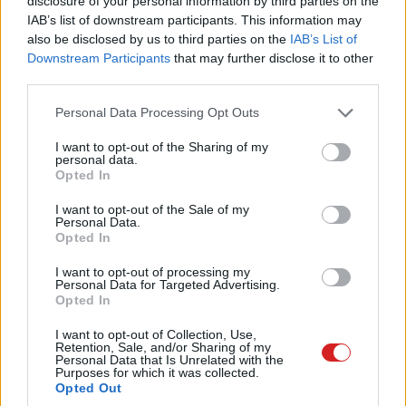
disclosure of your personal information by third parties on the
IAB’s list of downstream participants. This information may
Az AMD konkrét vételárat és megjelenési dátumot nem
also be disclosed by us to third parties on the
IAB’s List of
említett, azonban igen drágának ígérkezik, hiszen a
Downstream Participants
that may further disclose it to other
sajtótájékoztatóban eleve olyanoknak szánják, mint a
third parties.
hollywoodi tartalomgyártók.
Please note that this website/app uses one or more Google
Personal Data Processing Opt Outs
services and may gather and store information including but
Kínai közösségi oldalakon felbukkant, kiszivárgott
not limited to your visit or usage behaviour. You may click to
I want to opt-out of the Sharing of my
prezentációs anyagok alapján 280 wattos TDP-vel és
personal data.
grant or deny consent to Google and its third-party tags to
Opted In
288 MB cache-sel számolhatunk. Mivel a 24- és 32-
use your data for below specified purposes in below Google
magos Threadripperek TDP-je is ennyi, ezért a tippek
consent section.
I want to opt-out of the Sale of my
Personal Data.
szerint alacsonyabb órajelekkel dolgozik majd az AMD.
Opted In
Kevés dolog van persze, aminél hasznát lehet venni több
mint 32 magnak, de a fejlesztők idővel biztosan
I want to opt-out of processing my
Personal Data for Targeted Advertising.
kiaknázzák a lehetőségeket.
Opted In
I want to opt-out of Collection, Use,
Retention, Sale, and/or Sharing of my
Personal Data that Is Unrelated with the
Pulzusméréssel segíti a biztonságos mozgást az új
Purposes for which it was collected.
Opted Out
balatoni kardioösvény (X)