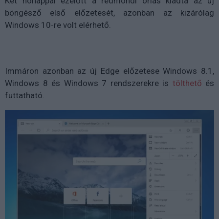
Két hónappal ezelőtt a redmondi óriás kiadta az új
böngésző első előzetesét, azonban az kizárólag
Windows 10-re volt elérhető.
Immáron azonban az új Edge előzetese Windows 8.1,
Windows 8 és Windows 7 rendszerekre is
tölthető
és
futtatható.