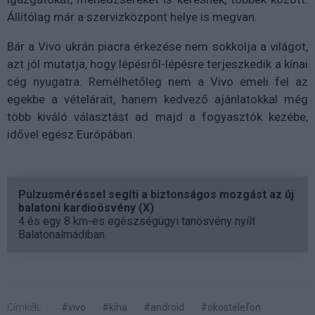
Állítólag már a szervizközpont helye is megvan.
Bár a Vivo ukrán piacra érkezése nem sokkolja a világot,
azt jól mutatja, hogy lépésről-lépésre terjeszkedik a kínai
cég nyugatra. Remélhetőleg nem a Vivo emeli fel az
egekbe a vételárait, hanem kedvező ajánlatokkal még
több kiváló választást ad majd a fogyasztók kezébe,
idővel egész Európában.
Pulzusméréssel segíti a biztonságos mozgást az új
balatoni kardioösvény (X)
4 és egy 8 km-es egészségügyi tanösvény nyílt
Balatonalmádiban.
Címkék:
#vivo
#kína
#android
#okostelefon