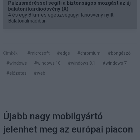
Pulzusméréssel segíti a biztonságos mozgást az új
balatoni kardioösvény (X)
4 és egy 8 km-es egészségügyi tanösvény nyílt
Balatonalmádiban.
Címkék:
#microsoft
#edge
#chromium
#böngésző
#windows
#windows 10
#windows 8.1
#windows 7
#előzetes
#web
Újabb nagy mobilgyártó
jelenhet meg az európai piacon