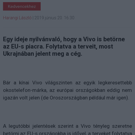
Kedvencekhez
Harangi László
|
2019 június 20. 16:30
Egy ideje nyilvánvaló, hogy a Vivo is betörne
az EU-s piacra. Folytatva a terveit, most
Ukrajnában jelent meg a cég.
Bár a kínai Vivo világszinten az egyik legkeresettebb
okostelefon-márka, az európai országokban eddig nem
igazán volt jelen (de Oroszországban például már igen).
A legutóbbi jelentések szerint a Vivo tényleg szeretne
betörni az EU-s országokba is idővel, a terveket folytatva