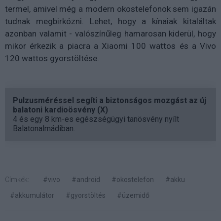
termel, amivel még a modern okostelefonok sem igazán
tudnak megbirkózni. Lehet, hogy a kínaiak kitaláltak
azonban valamit - valószínűleg hamarosan kiderül, hogy
mikor érkezik a piacra a Xiaomi 100 wattos és a Vivo
120 wattos gyorstöltése.
Pulzusméréssel segíti a biztonságos mozgást az új
balatoni kardioösvény (X)
4 és egy 8 km-es egészségügyi tanösvény nyílt
Balatonalmádiban.
Címkék:
#vivo
#android
#okostelefon
#akku
#akkumulátor
#gyorstöltés
#üzemidő