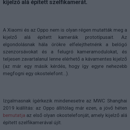
kijelző alá épített szelfikamerát.
A Xiaomi és az Oppo nem is olyan régen mutatták meg a
kijelző alá épített kameráik prototípusait. Az
elgondolásnak hála örökre elfelejthetnénk a belógó
szenzorsávokat és a felugró kameramodulokat, és
teljesen zavartalanul lenne elérhető a kávamentes kijelző
(az már egy másik kérdés, hogy így egyre nehezebb
megfogni egy okostelefont...).
Izgalmasnak ígérkezik mindenesetre az MWC Shanghai
2019 kiállítás: az Oppo állítólag már ezen, a jövő héten
bemutatja
az első olyan okostelefonját, amely kijelző alá
épített szelfikamerával újít.