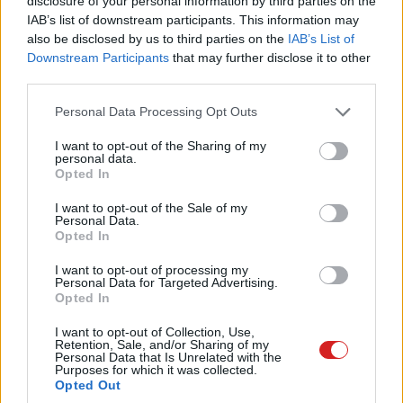
disclosure of your personal information by third parties on the
IAB’s list of downstream participants. This information may
also be disclosed by us to third parties on the
IAB’s List of
Downstream Participants
that may further disclose it to other
third parties.
Please note that this website/app uses one or more Google
Personal Data Processing Opt Outs
services and may gather and store information including but
not limited to your visit or usage behaviour. You may click to
I want to opt-out of the Sharing of my
personal data.
grant or deny consent to Google and its third-party tags to
Opted In
use your data for below specified purposes in below Google
consent section.
I want to opt-out of the Sale of my
Personal Data.
Az Oppo számos más technológiát is magával visz a
Opted In
kiállításra: például a VOOC 4.0 gyorstöltést, a
I want to opt-out of processing my
GameBoost 3.0-t és még egyebeket.
Personal Data for Targeted Advertising.
Opted In
A legtöbben arra kíváncsiak, hogy vajon milyen
I want to opt-out of Collection, Use,
képminőséget sikerül elérni egy kijelző alá épített
Retention, Sale, and/or Sharing of my
Personal Data that Is Unrelated with the
kamerával - elvégre maga a Xiaomi is azt mondta
Purposes for which it was collected.
nemrég, hogy ilyen téren bőven van még mit csiszolni a
Opted Out