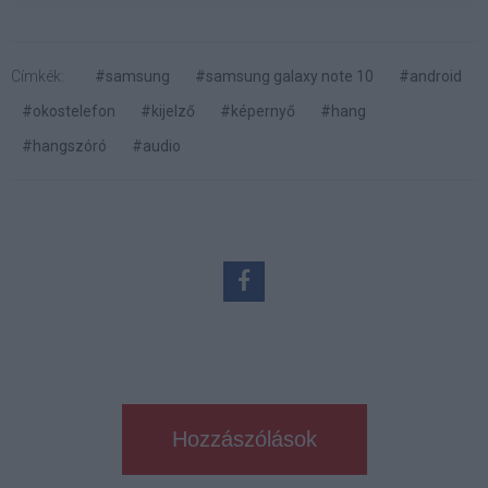
Címkék:
#samsung
#samsung galaxy note 10
#android
#okostelefon
#kijelző
#képernyő
#hang
#hangszóró
#audio
Hozzászólások