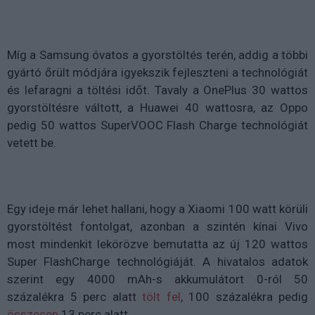
Míg a Samsung óvatos a gyorstöltés terén, addig a többi
gyártó őrült módjára igyekszik fejleszteni a technológiát
és lefaragni a töltési időt. Tavaly a OnePlus 30 wattos
gyorstöltésre váltott, a Huawei 40 wattosra, az Oppo
pedig 50 wattos SuperVOOC Flash Charge technológiát
vetett be.
Egy ideje már lehet hallani, hogy a Xiaomi 100 watt körüli
gyorstöltést fontolgat, azonban a szintén kínai Vivo
most mindenkit lekörözve bemutatta az új 120 wattos
Super FlashCharge technológiáját. A hivatalos adatok
szerint egy 4000 mAh-s akkumulátort 0-ról 50
százalékra 5 perc alatt
tölt fel
, 100 százalékra pedig
összesen
13 perc alatt.