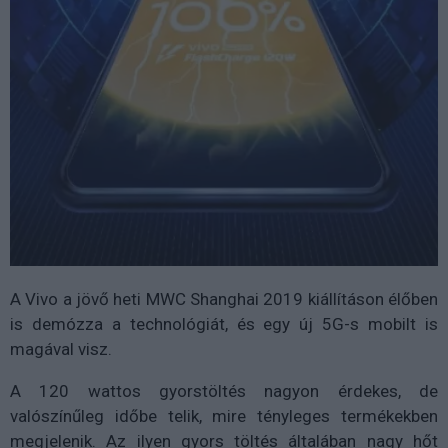
A Vivo a jövő heti MWC Shanghai 2019 kiállításon élőben
is demózza a technológiát, és egy új 5G-s mobilt is
magával visz.
A 120 wattos gyorstöltés nagyon érdekes, de
valószínűleg időbe telik, mire tényleges termékekben
megjelenik. Az ilyen gyors töltés általában nagy hőt