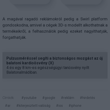
A magával ragadó reklámokról pedig a Swirl platform
gondoskodna, amivel a cégek 3D-s modellt alkothatnak a
termékeikről, a felhasználók pedig ezeket nagyíthatják,
forgathatják.
Pulzusméréssel segíti a biztonságos mozgást az új
balatoni kardioösvény (X)
4 és egy 8 km-es egészségügyi tanösvény nyílt
Balatonalmádiban.
Címkék:
#youtube
#google
#reklám
#hirdetés
#ar
#kiterjesztett valóság
#ios
#iphone