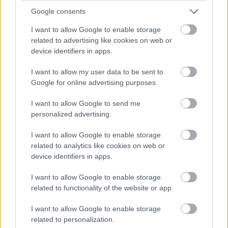
technológián.
Google consents
I want to allow Google to enable storage
related to advertising like cookies on web or
Pulzusméréssel segíti a biztonságos mozgást az új
device identifiers in apps.
balatoni kardioösvény (X)
4 és egy 8 km-es egészségügyi tanösvény nyílt
I want to allow my user data to be sent to
Balatonalmádiban.
Google for online advertising purposes.
I want to allow Google to send me
personalized advertising.
Címkék:
#oppo
#android
#okostelefon
#kép
I want to allow Google to enable storage
#fotó
#kamera
#szelfi
#kijelző
#képernyő
related to analytics like cookies on web or
device identifiers in apps.
I want to allow Google to enable storage
related to functionality of the website or app.
Kiterjesztett valóságra építő
I want to allow Google to enable storage
related to personalization.