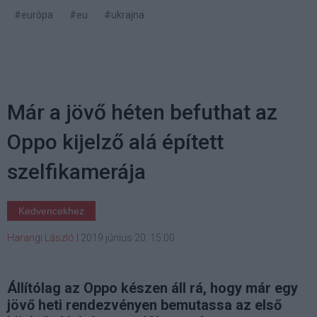
#európa
#eu
#ukrajna
Már a jövő héten befuthat az
Oppo kijelző alá épített
szelfikamerája
Kedvencekhez
Harangi László
|
2019 június 20. 15:00
Állítólag az Oppo készen áll rá, hogy már egy
jövő heti rendezvényen bemutassa az első