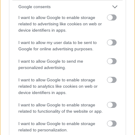
Google consents
I want to allow Google to enable storage
Pulzusméréssel segíti a biztonságos mozgást az új
related to advertising like cookies on web or
balatoni kardioösvény (X)
device identifiers in apps.
4 és egy 8 km-es egészségügyi tanösvény nyílt
Balatonalmádiban.
I want to allow my user data to be sent to
Google for online advertising purposes.
I want to allow Google to send me
personalized advertising.
Címkék:
#fülhallgató
#fejhallgató
#tws
#tippek
I want to allow Google to enable storage
related to analytics like cookies on web or
device identifiers in apps.
I want to allow Google to enable storage
Új Intel procid van? Ezek a
related to functionality of the website or app.
játékok még jobban futnak,
I want to allow Google to enable storage
related to personalization.