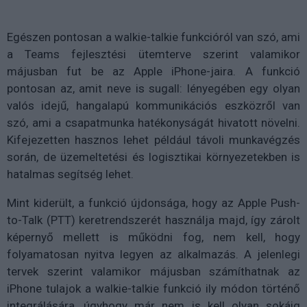
Egészen pontosan a walkie-talkie funkcióról van szó, ami
a Teams fejlesztési ütemterve szerint valamikor
májusban fut be az Apple iPhone-jaira. A funkció
pontosan az, amit neve is sugall: lényegében egy olyan
valós idejű, hangalapú kommunikációs eszközről van
szó, ami a csapatmunka hatékonyságát hivatott növelni.
Kifejezetten hasznos lehet például távoli munkavégzés
során, de üzemeltetési és logisztikai környezetekben is
hatalmas segítség lehet.
Mint kiderült, a funkció újdonsága, hogy az Apple Push-
to-Talk (PTT) keretrendszerét használja majd, így zárolt
képernyő mellett is működni fog, nem kell, hogy
folyamatosan nyitva legyen az alkalmazás. A jelenlegi
tervek szerint valamikor májusban számíthatnak az
iPhone tulajok a walkie-talkie funkció ily módon történő
integrálására, úgyhogy már nem is kell olyan sokáig