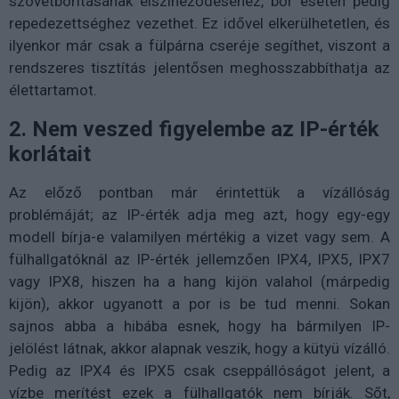
szövetborításának elszíneződéséhez, bőr esetén pedig
repedezettséghez vezethet. Ez idővel elkerülhetetlen, és
ilyenkor már csak a fülpárna cseréje segíthet, viszont a
rendszeres tisztítás jelentősen meghosszabbíthatja az
élettartamot.
2. Nem veszed figyelembe az IP-érték
korlátait
Az előző pontban már érintettük a vízállóság
problémáját; az IP-érték adja meg azt, hogy egy-egy
modell bírja-e valamilyen mértékig a vizet vagy sem. A
fülhallgatóknál az IP-érték jellemzően IPX4, IPX5, IPX7
vagy IPX8, hiszen ha a hang kijön valahol (márpedig
kijön), akkor ugyanott a por is be tud menni. Sokan
sajnos abba a hibába esnek, hogy ha bármilyen IP-
jelölést látnak, akkor alapnak veszik, hogy a kütyü vízálló.
Pedig az IPX4 és IPX5 csak cseppállóságot jelent, a
vízbe merítést ezek a fülhallgatók nem bírják. Sőt,