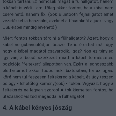
tokban tartani. Ez nemcsak magát a fülhallgatót, hanem
a kábelt is védi - ami főleg akkor fontos, ha a kábel nem
cserélhető, hanem fix. (Sok Bluetooth fejhallgatót lehet
vezetékkel is használni, ezeknél a típusoknál a jack- vagy
USB-kábel mindig levehető.)
Miért fontos tokban tárolni a fülhallgatót? Azért, hogy a
kábel ne gubancolódjon össze. Te is érezted már úgy,
hogy a kábel magától csavarodik, igaz? Nos ez tényleg
így van, a belső szerkezet miatt a kábel természetes
pozíciója "feltekert" állapotban van. Ezért a leghosszabb
élettartamot akkor tudod neki biztosítani, ha az ujjaid
köré nem túl feszesen feltekered a kábelt, és úgy teszed
be egy - lehetőleg kemény(ebb) - tokba. Vigyázz, hogy a
feltekerés ne legyen szoros! A tok kiemelten fontos, ha
utazáshoz viszed magaddal a fülhallgatót.
4. A kábel kényes jószág