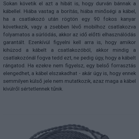
Sokan követik el azt a hibát is, hogy durván bánnak a
kábellel. Hiába vastag a borítás, hiába minőségi a kábel,
ha a csatlakozó után rögtön egy 90 fokos kanyar
következik, vagy a zsebben lévő mobilhoz csatlakozva
folyamatos a súrlódás, akkor az idő előtti elhasználódás
garantált. Ezenkívül figyelni kell arra is, hogy amikor
kihúzod a kábelt a csatlakozóból, akkor mindig a
csatlakozónál fogva tedd ezt, ne pedig úgy, hogy a kábelt
rángatod. Ha ezekre nem figyelsz, egy belső forrasztás
elengedhet, a kábel elszakadhat - akár úgy is, hogy ennek
semmilyen külső jele nem mutatkozik, azaz maga a kábel
kívülről sértetlennek tűnik.