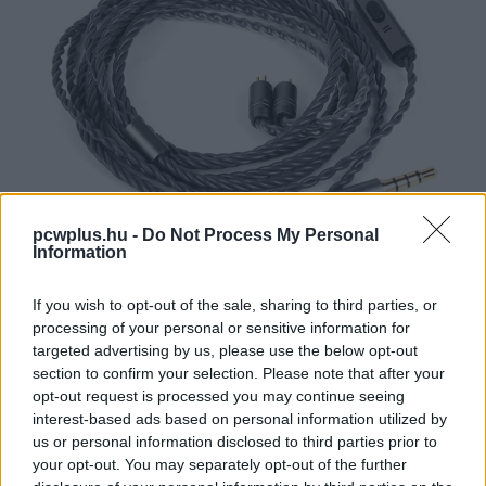
pcwplus.hu -
Do Not Process My Personal
Information
Kábeles fülhallgatóban "aludni" tilos, mert életveszélyes -
nyilván senki nem is alszik szándékosan úgy, hogy
If you wish to opt-out of the sale, sharing to third parties, or
processing of your personal or sensitive information for
felteszi a fülhallgatót. Ha azonban gyakran előfordul,
targeted advertising by us, please use the below opt-out
hogy elalszol az esti filmnézés közben, akkor jó ha
section to confirm your selection. Please note that after your
tudod, hogy ezzel a kábelt is jó eséllyel gyorsan ki fogod
opt-out request is processed you may continue seeing
készíteni. Alvás közben akaratlanul is rá fogsz feküdni a
interest-based ads based on personal information utilized by
kábelre, és meg is fogod feszíteni; egyik sem tesz jót a
us or personal information disclosed to third parties prior to
your opt-out. You may separately opt-out of the further
belső felépítésének.