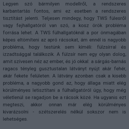
Legyen szó bármilyen modellről, a rendszeres
karbantartás fontos, ami ez esetben a rendszeres
tisztítást jelenti. Teljesen mindegy, hogy TWS fülesről
vagy fejhallgatóról van szó, a kosz örök probléma
forrása lehet. A TWS fülhallgatóknál a por önmagában
képes eltömíteni az apró rácsokat, ám ennél is nagyobb
probléma, hogy testünk sem kíméli: fülzsírral és
izzadtsággal találkozik. A fülzsír nem egy olyan dolog,
amit szívesen néz az ember, és jó okkal: a sárgás-barnás
ragacs tényleg gusztustalan látványt nyújt akár fehér,
akár fekete felületen. A látvány azonban csak a kisebb
probléma, a nagyobb gond az, hogy állaga miatt elég
körülményes letisztítani a fülhallgatóról úgy, hogy még
véletlenül se ragadjon be a rácsok közé. Ha ugyanis ezt
megteszi, akkor onnan már elég körülményes
kivarázsolni - szétszerelés nélkül sokszor nem is
lehetséges.