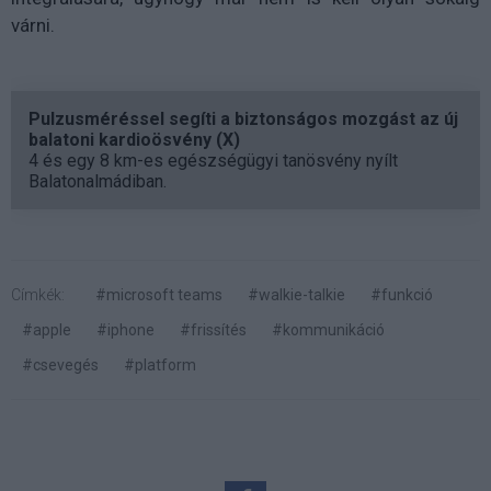
várni.
Pulzusméréssel segíti a biztonságos mozgást az új
balatoni kardioösvény (X)
4 és egy 8 km-es egészségügyi tanösvény nyílt
Balatonalmádiban.
Címkék:
#microsoft teams
#walkie-talkie
#funkció
#apple
#iphone
#frissítés
#kommunikáció
#csevegés
#platform