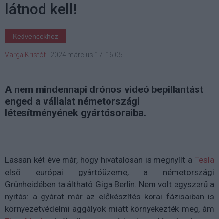
látnod kell!
Kedvencekhez
Varga Kristóf
|
2024 március 17. 16:05
A nem mindennapi drónos videó bepillantást
enged a vállalat németországi
létesítményének gyártósoraiba.
Lassan két éve már, hogy hivatalosan is megnyílt a
Tesla
első európai gyártóüzeme, a németországi
Grünheidében találtható Giga Berlin. Nem volt egyszerű a
nyitás: a gyárat már az előkészítés korai fázisaiban is
környezetvédelmi aggályok miatt környékezték meg, ám