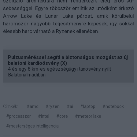
szolgáló architektúra nem rendelkezik elég erős AI-
sebességgel. Egyre többször említik az utódként érkező
Arrow Lake és Lunar Lake párost, amik körülbelül
háromszor nagyobb teljesítményre képesek, így sokkal
élesebb harc várható a Ryzenek ellenében.
Pulzusméréssel segíti a biztonságos mozgást az új
balatoni kardioösvény (X)
4 és egy 8 km-es egészségügyi tanösvény nyílt
Balatonalmádiban.
Címkék:
#amd
#ryzen
#ai
#laptop
#notebook
#processzor
#intel
#core
#meteor lake
#mesterséges intelligencia