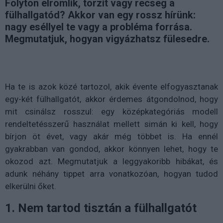
Folyton elromlik, torzít vagy recseg a
fülhallgatód? Akkor van egy rossz hírünk:
nagy eséllyel te vagy a probléma forrása.
Megmutatjuk, hogyan vigyázhatsz fülesedre.
Ha te is azok közé tartozol, akik évente elfogyasztanak
egy-két fülhallgatót, akkor érdemes átgondolnod, hogy
mit csinálsz rosszul: egy középkategóriás modell
rendeltetésszerű használat mellett simán ki kell, hogy
bírjon öt évet, vagy akár még többet is. Ha ennél
gyakrabban van gondod, akkor könnyen lehet, hogy te
okozod azt. Megmutatjuk a leggyakoribb hibákat, és
adunk néhány tippet arra vonatkozóan, hogyan tudod
elkerülni őket.
1. Nem tartod tisztán a fülhallgatót