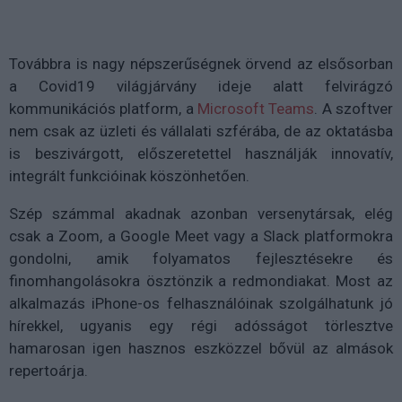
Továbbra is nagy népszerűségnek örvend az elsősorban
a Covid19 világjárvány ideje alatt felvirágzó
kommunikációs platform, a
Microsoft Teams
. A szoftver
nem csak az üzleti és vállalati szférába, de az oktatásba
is beszivárgott, előszeretettel használják innovatív,
integrált funkcióinak köszönhetően.
Szép számmal akadnak azonban versenytársak, elég
csak a Zoom, a Google Meet vagy a Slack platformokra
gondolni, amik folyamatos fejlesztésekre és
finomhangolásokra ösztönzik a redmondiakat. Most az
alkalmazás iPhone-os felhasználóinak szolgálhatunk jó
hírekkel, ugyanis egy régi adósságot törlesztve
hamarosan igen hasznos eszközzel bővül az almások
repertoárja.