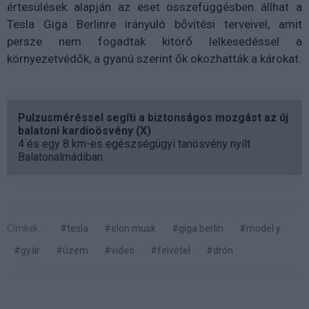
értesülések alapján az eset összefüggésben állhat a
Tesla Giga Berlinre irányuló bővítési terveivel, amit
persze nem fogadtak kitörő lelkesedéssel a
környezetvédők, a gyanú szerint ők okozhatták a károkat.
Pulzusméréssel segíti a biztonságos mozgást az új
balatoni kardioösvény (X)
4 és egy 8 km-es egészségügyi tanösvény nyílt
Balatonalmádiban.
Címkék:
#tesla
#elon musk
#giga berlin
#model y
#gyár
#üzem
#videó
#felvétel
#drón