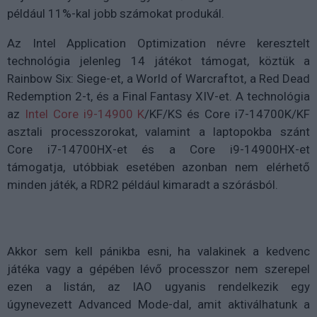
például 11%-kal jobb számokat produkál.
Az Intel Application Optimization névre keresztelt
technológia jelenleg 14 játékot támogat, köztük a
Rainbow Six: Siege-et, a World of Warcraftot, a Red Dead
Redemption 2-t, és a Final Fantasy XIV-et. A technológia
az
Intel Core i9-14900 K
/KF/KS és Core i7-14700K/KF
asztali processzorokat, valamint a laptopokba szánt
Core i7-14700HX-et és a Core i9-14900HX-et
támogatja, utóbbiak esetében azonban nem elérhető
minden játék, a RDR2 például kimaradt a szórásból.
Akkor sem kell pánikba esni, ha valakinek a kedvenc
játéka vagy a gépében lévő processzor nem szerepel
ezen a listán, az IAO ugyanis rendelkezik egy
úgynevezett Advanced Mode-dal, amit aktiválhatunk a