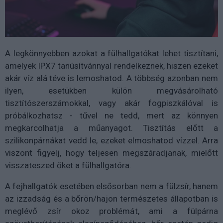
A legkönnyebben azokat a fülhallgatókat lehet tisztítani,
amelyek IPX7 tanúsítvánnyal rendelkeznek, hiszen ezeket
akár víz alá téve is lemoshatod. A többség azonban nem
ilyen, esetükben külön megvásárolható
tisztítószerszámokkal, vagy akár fogpiszkálóval is
próbálkozhatsz - tűvel ne tedd, mert az könnyen
megkarcolhatja a műanyagot. Tisztítás előtt a
szilikonpárnákat vedd le, ezeket elmoshatod vízzel. Arra
viszont figyelj, hogy teljesen megszáradjanak, mielőtt
visszateszed őket a fülhallgatóra.
A fejhallgatók esetében elsősorban nem a fülzsír, hanem
az izzadság és a bőrön/hajon természetes állapotban is
meglévő zsír okoz problémát, ami a fülpárna