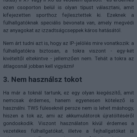
ezen csoporton belül is olyan típust választani, amit
kifejezetten sporthoz fejlesztettek ki. Ezeknek a
fülhallgatóknak speciális bevonata van, amely megvédi
az anyagokat az izzadtságcseppek káros hatásától.
Nem árt tudni azt is, hogy az IP-jelölés mire vonatkozik: a
fülhallgatókra biztosan, a tokra viszont - egy-két
kivételtől eltekintve - jellemzően nem. Tehát a tokra az
átlagosnál jobban kell vigyázni!
3. Nem használsz tokot
Ha már a toknál tartunk, ez egy olyan kiegészítő, amit
nemcsak érdemes, hanem egyenesen kötelező is
használni. TWS füleseknél persze nem is lehet máshogy,
hiszen a tok az, ami az akkumulátorok újratöltéséről
gondoskodik. Viszont használaton kívül érdemes a
vezetékes fülhallgatókat, illetve a fejhallgatókat is