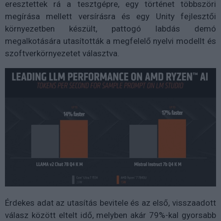
eresztettek rá a tesztgépre, egy történet többszöri
megírása mellett versírásra és egy Unity fejlesztői
környezetben készült, pattogó labdás demó
megalkotására utasították a megfelelő nyelvi modellt és
szoftverkörnyezetet választva.
Érdekes adat az utasítás bevitele és az első, visszaadott
válasz között eltelt idő, melyben akár 79%-kal gyorsabb