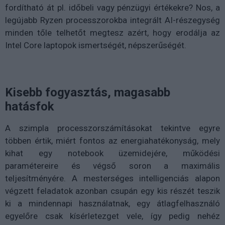
fordítható át pl. időbeli vagy pénzügyi értékekre? Nos, a
legújabb Ryzen processzorokba integrált AI-részegység
minden tőle telhetőt megtesz azért, hogy erodálja az
Intel Core laptopok ismertségét, népszerűségét.
Kisebb fogyasztás, magasabb
hatásfok
A szimpla processzorszámításokat tekintve egyre
többen értik, miért fontos az energiahatékonyság, mely
kihat egy notebook üzemidejére, működési
paramétereire és végső soron a maximális
teljesítményére. A mesterséges intelligenciás alapon
végzett feladatok azonban csupán egy kis részét teszik
ki a mindennapi használatnak, egy átlagfelhasználó
egyelőre csak kísérletezget vele, így pedig nehéz