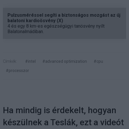
Pulzusméréssel segíti a biztonságos mozgást az új
balatoni kardioösvény (X)
4 és egy 8 km-es egészségügyi tanösvény nyílt
Balatonalmádiban.
Címkék:
#intel
#advanced optimization
#cpu
#processzor
Ha mindig is érdekelt, hogyan
készülnek a Teslák, ezt a videót