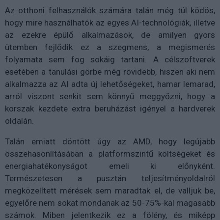
Az otthoni felhasználók számára talán még túl ködös,
hogy mire használhatók az egyes AI-technológiák, illetve
az ezekre épülő alkalmazások, de amilyen gyors
ütemben fejlődik ez a szegmens, a megismerés
folyamata sem fog sokáig tartani. A célszoftverek
esetében a tanulási görbe még rövidebb, hiszen aki nem
alkalmazza az AI adta új lehetőségeket, hamar lemarad,
arról viszont senkit sem könnyű meggyőzni, hogy a
korszak kezdete extra beruházást igényel a hardverek
oldalán.
Talán emiatt döntött úgy az AMD, hogy legújabb
összehasonlításában a platformszintű költségeket és
energiahatékonyságot emeli ki előnyként.
Természetesen a pusztán teljesítményoldalról
megközelített mérések sem maradtak el, de valljuk be,
egyelőre nem sokat mondanak az 50-75%-kal magasabb
számok. Miben jelentkezik ez a fölény, és miképp