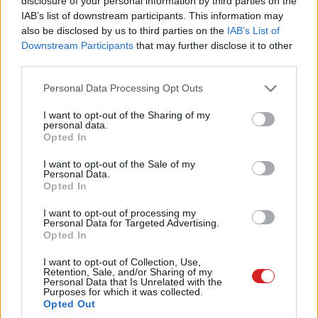
disclosure of your personal information by third parties on the
5. Túl hangosan használod
IAB’s list of downstream participants. This information may
also be disclosed by us to third parties on the
IAB’s List of
Downstream Participants
that may further disclose it to other
A fülhallgatók nem szeretik, ha rendszeresen túl
third parties.
magasra állítod be a hangerőt; a hangot ezek a kütyük
rezgésekkel állítják elő, és értelemszerűen minél
Please note that this website/app uses one or more Google
Personal Data Processing Opt Outs
services and may gather and store information including but
nagyobb hangerőt állítasz be, annál nagyobb rezgések
not limited to your visit or usage behaviour. You may click to
I want to opt-out of the Sharing of my
szükségesek. Ez pedig idő előtti elhasználódáshoz
personal data.
grant or deny consent to Google and its third-party tags to
Opted In
vezet. Először azt fogod észrevenni, hogy bizonyos
use your data for below specified purposes in below Google
frekvenciatartományok kiesnek, később rezgések,
consent section.
I want to opt-out of the Sale of my
recsegések és más hibák fognak behallatszani.
Personal Data.
Opted In
Szélsőséges esetben akár az is előfordulhat, hogy a
membrán elszakad, és a fülhallgató teljesen felmondja a
I want to opt-out of processing my
Personal Data for Targeted Advertising.
szolgálatot.
Opted In
Fontos megjegyezni ugyanakkor azt is, hogy a hangerőt
I want to opt-out of Collection, Use,
Retention, Sale, and/or Sharing of my
nemcsak a fülhallgató megóvása érdekében ajánlott
Personal Data that Is Unrelated with the
alacsonyan tartani, hanem azért is, mert ezzel
Purposes for which it was collected.
Opted Out
megelőzheted az idő előtti halláskárosodást is.