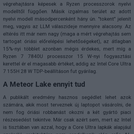
végrehajtásra képesek a Ryzen processzorok nyelvi
modelltől függően. Másik izgalmas terület az adott
nyelvi modell másodpercenként hány ún. "tokent" jelenít
meg, vagyis az LLM válaszideje mennyire alacsony. Az
eltérés itt már nem nagy (maga a mért végrehajtás sem
tartogat óriási előrelépési lehetőségeket), az átlagban
15%-nyi többlet azonban mégis érdekes, mert míg a
Ryzen 7 7840U processzor 15 W-nyi fogyasztási
kerettel ér el magasabb értéket, addig az Intel Core Ultra
7 155H 28 W TDP-beállításon fut gyárilag.
A Meteor Lake ennyit tud
A publikált eredmény hasznos segédlet lehet azok
számára, akik most terveznek új laptopot vásárolni, de
nem fog óriási robbanást okozni a két gyártó piaci
részesedést tekintve. Már csak azért sem, mert az Intel
is tisztában van azzal, hogy a Core Ultra lapkák alapjául