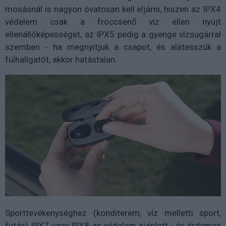
mosásnál is nagyon óvatosan kell eljárni, hiszen az IPX4
védelem csak a fröccsenő víz ellen nyújt
ellenállóképességet, az IPX5 pedig a gyenge vízsugárral
szemben - ha megnyitjuk a csapot, és alátesszük a
fülhallgatót, akkor hatástalan.
Sporttevékenységhez (konditerem, víz melletti sport,
futás) IPX7 vagy IPX8-as védelem ajánlott - és érdemes