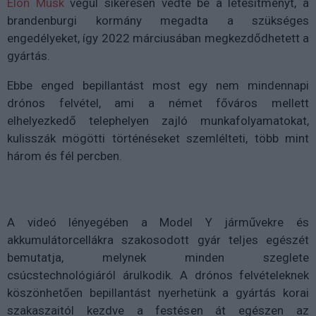
Elon Musk
végül sikeresen védte be a létesítményt, a
brandenburgi kormány megadta a szükséges
engedélyeket, így 2022 márciusában megkezdődhetett a
gyártás.
Ebbe enged bepillantást most egy nem mindennapi
drónos felvétel, ami a német főváros mellett
elhelyezkedő telephelyen zajló munkafolyamatokat,
kulisszák mögötti történéseket szemlélteti, több mint
három és fél percben.
A videó lényegében a Model Y járművekre és
akkumulátorcellákra szakosodott gyár teljes egészét
bemutatja, melynek minden szeglete
csúcstechnológiáról árulkodik. A drónos felvételeknek
köszönhetően bepillantást nyerhetünk a gyártás korai
szakaszaitól kezdve a festésen át egészen az