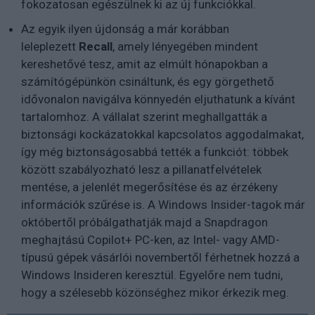
fokozatosan egészülnek ki az új funkciókkal.
Az egyik ilyen újdonság a már korábban
leleplezett
Recall
, amely lényegében mindent
kereshetővé tesz, amit az elmúlt hónapokban a
számítógépünkön csináltunk, és egy görgethető
idővonalon navigálva könnyedén eljuthatunk a kívánt
tartalomhoz. A vállalat szerint meghallgatták a
biztonsági kockázatokkal kapcsolatos aggodalmakat,
így még biztonságosabbá tették a funkciót: többek
között szabályozható lesz a pillanatfelvételek
mentése, a jelenlét megerősítése és az érzékeny
információk szűrése is. A Windows Insider-tagok már
októbertől próbálgathatják majd a Snapdragon
meghajtású Copilot+ PC-ken, az Intel- vagy AMD-
típusú gépek vásárlói novembertől férhetnek hozzá a
Windows Insideren keresztül. Egyelőre nem tudni,
hogy a szélesebb közönséghez mikor érkezik meg.