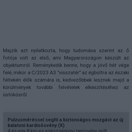
Majzik azt nyilatkozta, hogy tudomása szerint az ő
fotója volt az első, ami Magyarországon készült az
objektumról. Reménykedik benne, hogy a jövő hét vége
felé, mikor a C/2023 A3 "visszatér" az égboltra az északi
féltekén élők számára is, kedvezőbbek lesznek majd a
körülmények további felvételek elkészítéséhez az
üstökösről.
Pulzusméréssel segíti a biztonságos mozgást az új
balatoni kardioösvény (X)
4 és egy 8 km-es egészségügyi tanösvény nyílt