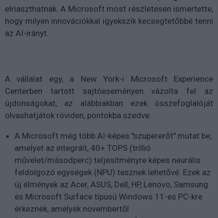
elriaszthatnak. A Microsoft most részletesen ismertette,
hogy milyen innovációkkal igyekszik kecsegtetőbbé tenni
az AI-irányt.
A vállalat egy, a New York-i Microsoft Experience
Centerben tartott sajtóeseményen vázolta fel az
újdonságokat, az alábbiakban ezek összefoglalóját
olvashatjátok röviden, pontokba szedve:
A Microsoft még több AI-képes "szupererőt" mutat be,
amelyet az integrált, 40+ TOPS (trillió
művelet/másodperc) teljesítményre képes neurális
feldolgozó egységek (NPU) tesznek lehetővé. Ezek az
új élmények az Acer, ASUS, Dell, HP, Lenovo, Samsung
és Microsoft Surface típusú Windows 11-es PC-kre
érkeznek, amelyek novembertől