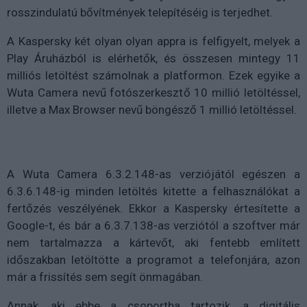
rosszindulatú bővítmények telepítéséig is terjedhet.
A Kaspersky két olyan olyan appra is felfigyelt, melyek a
Play Áruházból is elérhetők, és összesen mintegy 11
milliós letöltést számolnak a platformon. Ezek egyike a
Wuta Camera nevű fotószerkesztő 10 millió letöltéssel,
illetve a Max Browser nevű böngésző 1 millió letöltéssel.
A Wuta Camera 6.3.2.148-as verziójától egészen a
6.3.6.148-ig minden letöltés kitette a felhasználókat a
fertőzés veszélyének. Ekkor a Kaspersky értesítette a
Google-t, és bár a 6.3.7.138-as verziótól a szoftver már
nem tartalmazza a kártevőt, aki fentebb említett
időszakban letöltötte a programot a telefonjára, azon
már a frissítés sem segít önmagában.
Annak, aki ebbe a csoportba tartozik, a digitális