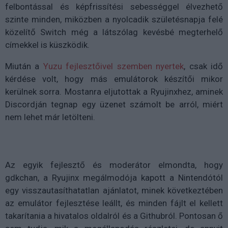
felbontással és képfrissítési sebességgel élvezhető
szinte minden, miközben a nyolcadik születésnapja felé
közelítő Switch még a látszólag kevésbé megterhelő
címekkel is küszködik.
Miután a
Yuzu fejlesztőivel szemben nyertek
, csak idő
kérdése volt, hogy más emulátorok készítői mikor
kerülnek sorra. Mostanra eljutottak a Ryujinxhez, aminek
Discordján tegnap egy üzenet számolt be arról, miért
nem lehet már letölteni.
Az egyik fejlesztő és moderátor elmondta, hogy
gdkchan, a Ryujinx megálmodója kapott a Nintendótól
egy visszautasíthatatlan ajánlatot, minek következtében
az emulátor fejlesztése leállt, és minden fájlt el kellett
takarítania a hivatalos oldalról és a Githubról. Pontosan ő