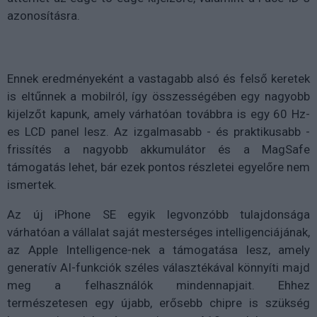
azonosításra.
Ennek eredményeként a vastagabb alsó és felső keretek
is eltűnnek a mobilról, így összességében egy nagyobb
kijelzőt kapunk, amely várhatóan továbbra is egy 60 Hz-
es LCD panel lesz. Az izgalmasabb - és praktikusabb -
frissítés a nagyobb akkumulátor és a MagSafe
támogatás lehet, bár ezek pontos részletei egyelőre nem
ismertek.
Az új iPhone SE egyik legvonzóbb tulajdonsága
várhatóan a vállalat saját mesterséges intelligenciájának,
az Apple Intelligence-nek a támogatása lesz, amely
generatív AI-funkciók széles választékával könnyíti majd
meg a felhasználók mindennapjait. Ehhez
természetesen egy újabb, erősebb chipre is szükség