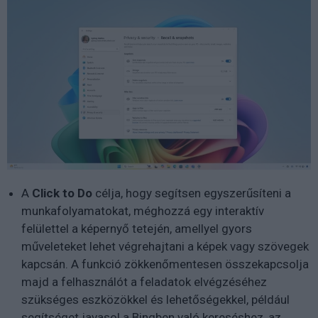
A
Click to Do
célja, hogy segítsen egyszerűsíteni a
munkafolyamatokat, méghozzá egy interaktív
felülettel a képernyő tetején, amellyel gyors
műveleteket lehet végrehajtani a képek vagy szövegek
kapcsán. A funkció zökkenőmentesen összekapcsolja
majd a felhasználót a feladatok elvégzéséhez
szükséges eszközökkel és lehetőségekkel, például
segítséget javasol a Bingben való kereséshez, az