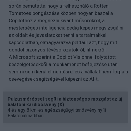
során bemutatta, hogy a felhasználó a Rotten
Tomatoes böngészése közben hogyan beszél a
Copilothoz a megnézni kívánt műsorokról, a
mesterséges intelligencia pedig képes megvizsgálni
az oldalt és javaslatokat tenni a tartalmakkal
kapcsolatban, elmagyarázva például azt, hogy mit
gondol bizonyos tévésorozatokról, filmekről.
A Microsoft szerint a Copilot Visionnel folytatott
beszélgetésekből a munkamenet befejezése után
semmi sem kerül elmentésre, és a vállalat nem fogja a
csevegések segítségével képezni az AI-t.
Pulzusméréssel segíti a biztonságos mozgást az új
balatoni kardioösvény (X)
4 és egy 8 km-es egészségügyi tanösvény nyílt
Balatonalmádiban.