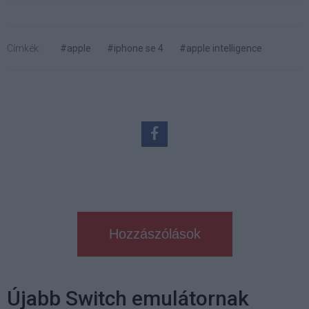
Címkék:
#apple
#iphone se 4
#apple intelligence
Hozzászólások
Újabb Switch emulátornak