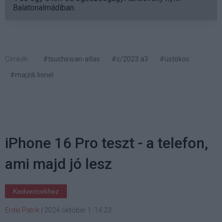
Balatonalmádiban.
Címkék:
#tsuchinsan-atlas
#c/2023 a3
#üstökös
#majzik lionel
iPhone 16 Pro teszt - a telefon,
ami majd jó lesz
Kedvencekhez
Erdei Patrik
|
2024 október 1. 14:23