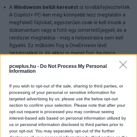
A
Windowson belüli keresést
is továbbfejlesztették.
A Copilot+ PC-ken még könnyebb lesz megtalálni a
megfelelő fájlokat, egyszerűen csak le kell írnunk a
dokumentum vagy a fotó egy ismertetőjegyét, és a
rendszer megtalálja - még a helyesírásra sem kell
figyelni. Ez működni fog a OneDriveon lévő
tartalmakkal is, és akkor is menni fog, ha nincs
internetkapcsolat. A továbbfejlesztett keresés eleinte
pcwplus.hu -
Do Not Process My Personal
csak a fájlkezelőben lesz elérhető, majd a Windows
Information
keresőre és a beállításokra is kiterjesztik.
If you wish to opt-out of the sale, sharing to third parties, or
processing of your personal or sensitive information for
targeted advertising by us, please use the below opt-out
section to confirm your selection. Please note that after your
opt-out request is processed you may continue seeing
interest-based ads based on personal information utilized by
us or personal information disclosed to third parties prior to
your opt-out. You may separately opt-out of the further