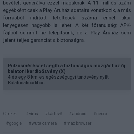
bevételt generálva ezzel maguknak. A 11 milliós szám
egyébként csak a Play Áruház adataira vonatkozik, a más
forrásból indított letöltések száma ennél akár
lényegesen nagyobb is lehet. A két főtanulság: APK-
fájlból semmit ne telepítsünk, de a Play Áruház sem
jelent teljes garanciát a biztonságra.
Pulzusméréssel segíti a biztonságos mozgást az új
balatoni kardioösvény (X)
4 és egy 8 km-es egészségügyi tanösvény nyílt
Balatonalmádiban.
Címkék:
#vírus
#kártevő
#android
#necro
#google
#wuta camera
#max browser