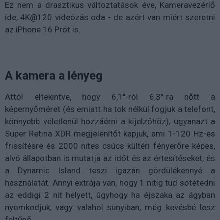
Ez nem a drasztikus változtatások éve, Kameravezérlő
ide, 4K@120 videózás oda - de azért van miért szeretni
az iPhone 16 Prót is.
A kamera a lényeg
Attól eltekintve, hogy 6,1"-ról 6,3"-ra nőtt a
képernyőméret (és emiatt ha tok nélkül fogjuk a telefont,
könnyebb véletlenül hozzáérni a kijelzőhöz), ugyanazt a
Super Retina XDR megjelenítőt kapjuk, ami 1-120 Hz-es
frissítésre és 2000 nites csúcs kültéri fényerőre képes,
alvó állapotban is mutatja az időt és az értesítéseket, és
a Dynamic Island teszi igazán gördülékennyé a
használatát. Annyi extrája van, hogy 1 nitig tud sötétedni
az eddigi 2 nit helyett, úgyhogy ha éjszaka az ágyban
nyomkodjuk, vagy valahol sunyiban, még kevésbé lesz
feltűnő.