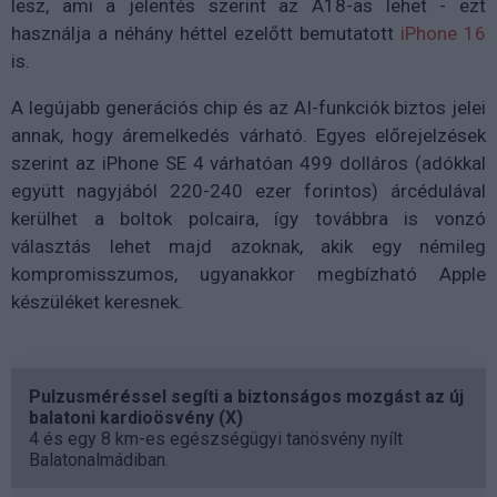
lesz, ami a jelentés szerint az A18-as lehet - ezt
használja a néhány héttel ezelőtt bemutatott
iPhone 16
is.
A legújabb generációs chip és az AI-funkciók biztos jelei
annak, hogy áremelkedés várható. Egyes előrejelzések
szerint az iPhone SE 4 várhatóan 499 dolláros (adókkal
együtt nagyjából 220-240 ezer forintos) árcédulával
kerülhet a boltok polcaira, így továbbra is vonzó
választás lehet majd azoknak, akik egy némileg
kompromisszumos, ugyanakkor megbízható Apple
készüléket keresnek.
Pulzusméréssel segíti a biztonságos mozgást az új
balatoni kardioösvény (X)
4 és egy 8 km-es egészségügyi tanösvény nyílt
Balatonalmádiban.