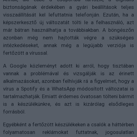
biztonságának érdekében a gyári beállítások teljes
visszaállítását kel lefuttatnia telefonján. Ezután, ha a
képszerkesztő új változatát tölti le a felhasználó, azt
már bátran használhatja a továbbiakban. A böngészőn
azonban még nem hajtották végre a szükséges
intézkedéseket, annak még a legújabb verziója is
fertőzött a vírussal.
A Google közleményt adott ki arról, hogy tisztában
vannak a problémával és vizsgálják is az érinett
alkalmazásokat, azonban felhívják rá a figyelmet, hogy a
vírus a Spotify és a WhatsApp módosított változatai is
tartalmazhatják. Emiatt érdemes óvatosan tölteni bármit
is a készülékünkre, és azt is kizárólag elsődleges
forrásból.
Egyébként a fertőzött készülékeken a csalók a háttérben
folyamatosan reklámokat futtatnak, jogosulatlan