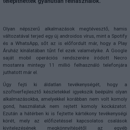
telepíthették gyanútlan felhasználók.
Olyan népszerű alkalmazások megtévesztő, hamis
változatával terjed egy új androidos vírus, mint a Spotify
és a WhatsApp, sőt az is előfordult már, hogy a Play
Áruház kínálatában tűnt fel ezek valamelyike. A Google
saját mobil operációs rendszerére íródott Necro
mostanra mintegy 11 millió felhasználó telefonjára
juthatott már el.
Úgy fejti ki áldatlan tevékenységét, hogy a
szoftverfejlesztő készletekkel igyekszik beépülni olyan
alkalmazásokba, amelyekkel korábban nem volt komoly
gond, használatuk nem rejtett komoly kockázatot.
Ezután a hátérben ki is fejtette kártékony tevékenységi
körét, mely az előfizetéssel kapcsolatos csalások
kivitelezésének megkönnyítésétől az egyéb