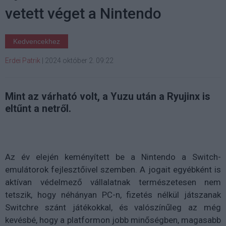
vetett véget a Nintendo
Kedvencekhez
Erdei Patrik
|
2024 október 2. 09:22
Mint az várható volt, a Yuzu után a Ryujinx is
eltűnt a netről.
Az év elején keményített be a Nintendo a Switch-
emulátorok fejlesztőivel szemben. A jogait egyébként is
aktívan védelmező vállalatnak természetesen nem
tetszik, hogy néhányan PC-n, fizetés nélkül játszanak
Switchre szánt játékokkal, és valószínűleg az még
kevésbé, hogy a platformon jobb minőségben, magasabb