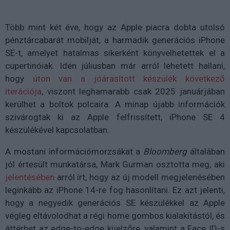
Több mint két éve, hogy az Apple piacra dobta utolsó
pénztárcabarát mobilját, a harmadik generációs iPhone
SE-t, amelyet hatalmas sikerként könyvelhetettek el a
cupertinóiak. Idén júliusban már arról lehetett hallani,
hogy
úton van a jóárasított készülék következő
iterációja
, viszont leghamarabb csak 2025 januárjában
kerülhet a boltok polcaira. A minap újabb információk
szivárogtak ki az Apple felfrissített, iPhone SE 4
készülékével kapcsolatban.
A mostani információmorzsákat a
Bloomberg
általában
jól értesült munkatársa, Mark Gurman osztotta meg, aki
jelentésében
arról írt, hogy az új modell megjelenésében
leginkább az iPhone 14-re fog hasonlítani. Ez azt jelenti,
hogy a negyedik generációs SE készülékkel az Apple
végleg eltávolodhat a régi home gombos kialakítástól, és
áttérhet az edge-to-edge kijelzőre, valamint a Face ID-s