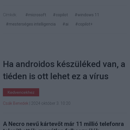
Címkék:
#microsoft
#copilot
#windows 11
#mesterséges intelligencia
#ai
#copilot+
Ha androidos készüléked van, a
tiéden is ott lehet ez a vírus
Kedvencekhez
Csák Benedek
|
2024 október 3. 10:20
A Necro nevű kártevőt már 11 millió telefonra