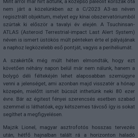
Mint arról már hírt adtunk, a középső paleolit korszak óta
nem járt a közelünkben az a C/2023 A3-as néven
regisztrált objektum, melyet egy kínai obszervatóriumból
szúrtak ki először a tavalyi év elején. A Tsuchinsan-
ATLAS (Asteroid Terrestrial-impact Last Alert System)
néven is ismert üstökös múlt pénteken érte el pályájának
a naphoz legközelebb eső pontját, vagyis a perihéliumát.
A szakértők még múlt héten elmondták, hogy ezt
követően néhány napon belül már nem nálunk, hanem a
bolygó déli féltekéjén lehet alaposabban szemügyre
venni a jelenséget, ami azonban majd visszatér a hónap
közepén, mielőtt ismét búcsút inthetünk neki 80 ezer
évre. Bár az égitest fényei szerencsés esetben szabad
szemmel is láthatóak, egy kétszemes távcső így is sokat
segíthet a megfigyelésen.
Majzik Lionel, magyar asztrofotós hosszas tervezés
után, hétfő hajnalban talált rá a horizonton haladó