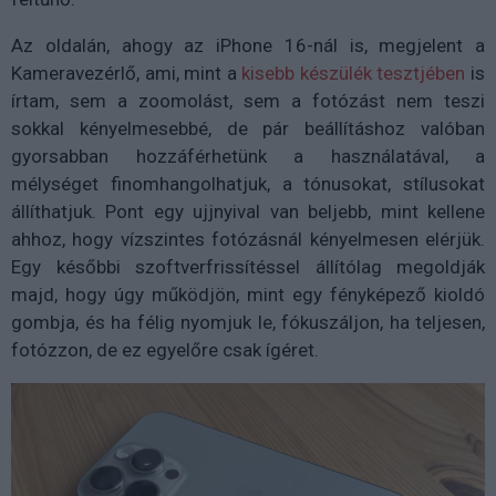
Az oldalán, ahogy az iPhone 16-nál is, megjelent a
Kameravezérlő, ami, mint a
kisebb készülék tesztjében
is
írtam, sem a zoomolást, sem a fotózást nem teszi
sokkal kényelmesebbé, de pár beállításhoz valóban
gyorsabban hozzáférhetünk a használatával, a
mélységet finomhangolhatjuk, a tónusokat, stílusokat
állíthatjuk. Pont egy ujjnyival van beljebb, mint kellene
ahhoz, hogy vízszintes fotózásnál kényelmesen elérjük.
Egy későbbi szoftverfrissítéssel állítólag megoldják
majd, hogy úgy működjön, mint egy fényképező kioldó
gombja, és ha félig nyomjuk le, fókuszáljon, ha teljesen,
fotózzon, de ez egyelőre csak ígéret.