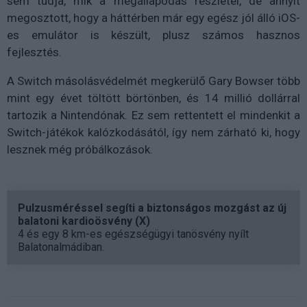
sem tudja, mik a megállapodás részletei, de annyit
megosztott, hogy a háttérben már egy egész jól álló iOS-
es emulátor is készült, plusz számos hasznos
fejlesztés.
A Switch másolásvédelmét megkerülő Gary Bowser több
mint egy évet töltött börtönben, és 14 millió dollárral
tartozik a Nintendónak. Ez sem rettentett el mindenkit a
Switch-játékok kalózkodásától, így nem zárható ki, hogy
lesznek még próbálkozások.
Pulzusméréssel segíti a biztonságos mozgást az új
balatoni kardioösvény (X)
4 és egy 8 km-es egészségügyi tanösvény nyílt
Balatonalmádiban.