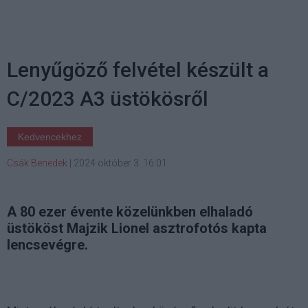
Lenyűgöző felvétel készült a
C/2023 A3 üstökösről
Kedvencekhez
Csák Benedek
|
2024 október 3. 16:01
A 80 ezer évente közelünkben elhaladó
üstököst Majzik Lionel asztrofotós kapta
lencsevégre.