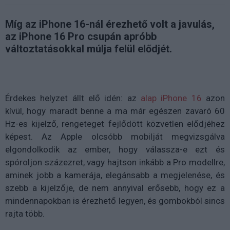
Míg az iPhone 16-nál érezhető volt a javulás,
az iPhone 16 Pro csupán apróbb
változtatásokkal múlja felül elődjét.
Érdekes helyzet állt elő idén: az
alap iPhone 16
azon
kívül, hogy maradt benne a ma már egészen zavaró 60
Hz-es kijelző, rengeteget fejlődött közvetlen elődjéhez
képest. Az Apple olcsóbb mobilját megvizsgálva
elgondolkodik az ember, hogy válassza-e ezt és
spóroljon százezret, vagy hajtson inkább a Pro modellre,
aminek jobb a kamerája, elegánsabb a megjelenése, és
szebb a kijelzője, de nem annyival erősebb, hogy ez a
mindennapokban is érezhető legyen, és gombokból sincs
rajta több.