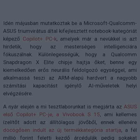
Idén májusban mutatkoztak be a Microsoft-Qualcomm-
ASUS triumvirátus által kifejlesztett notebook-kategóriát
képező
Copilot+ PC-k
, amelyek már a nevükkel is azt
hirdetik, hogy az mesterséges intelligenciára
fókuszálnak. Különlegességük, hogy a Qualcomm
Snapdragon X Elite chipje hajtja őket, benne egy
kiemelkedően erős neurális feldolgozó egységgel, ami
alkalmassá teszi az ARM-alapú hardvert a nagyobb
számítási kapacitást igénylő AI-műveletek helyi
elvégzésére.
A nyár elején a mi tesztlaborunkat is megjárta az
ASUS
első Copilot+ PC-je, a Vivobook S 15
, ami kellemes
ízelítőt adott az állítólagos jövőből, ennek ellenére
döcögősen indult az új termékkategória startja
, a fél
millió forint feletti kezdő árcédulák pedig sokakat