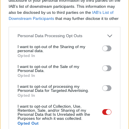
disclosure of your personal information by third parties on the
IAB’s list of downstream participants. This information may
also be disclosed by us to third parties on the
IAB’s List of
Downstream Participants
that may further disclose it to other
third parties.
Sok bosszúságot okozott, amikor egy kép méretének
Please note that this website/app uses one or more Google
Personal Data Processing Opt Outs
megnövelésekor romlott annak minősége, de az AI
services and may gather and store information including but
ebben is segít: a régi vagy gyengébb minőségű
not limited to your visit or usage behaviour. You may click to
I want to opt-out of the Sharing of my
personal data.
fotókat másodperc alatt
felskálázza 4k-ra
, és
grant or deny consent to Google and its third-party tags to
Opted In
mindezt ingyenesen. A felbontást akár
use your data for below specified purposes in below Google
consent section.
nyolcszorosára is lehet növelni vele.
I want to opt-out of the Sale of my
Personal Data.
Opted In
A
Paint
is komoly tuningot kap: az elképzeléseket
rövid utasításokban (promptban) megfogalmazva
I want to opt-out of processing my
vagy néhány ecsetvonással hihetetlen képeket lehet
Personal Data for Targeted Advertising.
Opted In
létrehozni ingyen és előfizetés nélkül, a generatív
kitöltés és törlés funkciókkal pedig még nagyobb
I want to opt-out of Collection, Use,
Retention, Sale, and/or Sharing of my
pontossággal és kreatív szabadsággal lehet
Personal Data that Is Unrelated with the
Purposes for which it was collected.
szerkeszteni és módosítani a képeket. Az alapmodellt
Opted Out
is továbbfejlesztették, így gyorsabban lehet elérni vele