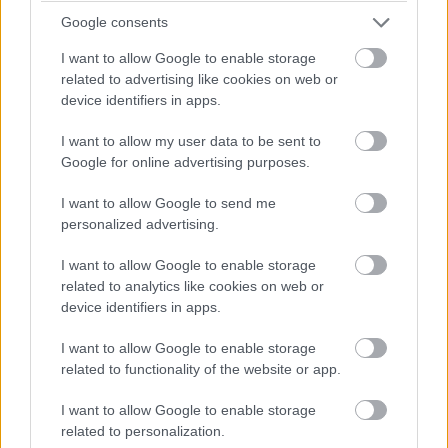
jobb eredményt.
Google consents
I want to allow Google to enable storage
related to advertising like cookies on web or
device identifiers in apps.
I want to allow my user data to be sent to
Google for online advertising purposes.
I want to allow Google to send me
personalized advertising.
I want to allow Google to enable storage
related to analytics like cookies on web or
device identifiers in apps.
Tovább bővítik az Arm-alapú Copilot+ PC-khez
I want to allow Google to enable storage
related to functionality of the website or app.
elérhető natív alkalmazások és emulált élmények
listáját. Jelenleg olyanok érhetőek el rájuk, mint a
I want to allow Google to enable storage
Chrome, a Zoom, a Brave, az Opera, a Slack, a Spotify,
related to personalization.
az Adobe (InDesign, Illustrator, Premiere), a DaVinci