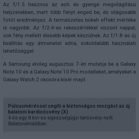
Az f/1.5 hasznos az esti és gyenge megvilágítású
helyzetekben, mert több fényt enged be, és világosabb
fotót eredményez. A természetes bokeh effekt mértéke
is nagyobb. Az f/2.4-es rekeszértékkel viszont nappal,
sok fény mellett élesebb képek készülnek. Az f/1.8-as új
beállítás egy átmenetet adna, sokoldalúbb használati
lehetőséggel.
A Samsung elvileg augusztus 7-én mutatja be a Galaxy
Note 10 és a Galaxy Note 10 Pro modelleket, amelyeket a
Galaxy Watch 2 okosóra kísér majd.
Pulzusméréssel segíti a biztonságos mozgást az új
balatoni kardioösvény (X)
4 és egy 8 km-es egészségügyi tanösvény nyílt
Balatonalmádiban.