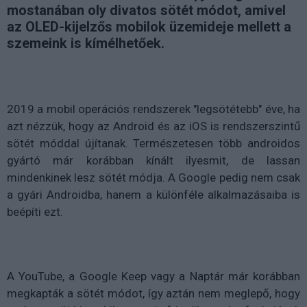
mostanában oly divatos sötét módot, amivel
az OLED-kijelzős mobilok üzemideje mellett a
szemeink is kímélhetőek.
2019 a mobil operációs rendszerek "legsötétebb" éve, ha
azt nézzük, hogy az Android és az iOS is rendszerszintű
sötét móddal újítanak. Természetesen több androidos
gyártó már korábban kínált ilyesmit, de lassan
mindenkinek lesz sötét módja. A Google pedig nem csak
a gyári Androidba, hanem a különféle alkalmazásaiba is
beépíti ezt.
A YouTube, a Google Keep vagy a Naptár már korábban
megkapták a sötét módot, így aztán nem meglepő, hogy