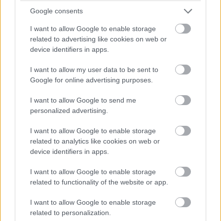
Az automatikus lejátszás tiltása bár a szülők számára
Google consents
előnyös, hiszen a gyerekek kevesebb időt töltenek majd a
I want to allow Google to enable storage
képernyő előtt (valószínűleg), de a tartalomgyártók
related to advertising like cookies on web or
csökkenő megtekintésszámokkal szembesülhetnek.
device identifiers in apps.
Egyelőre nincs rá garancia, hogy minden a jelenleg várt
I want to allow my user data to be sent to
módon történik, és azt sem tudni, hogy a hatóságok
Google for online advertising purposes.
nyomozása milyen eredménnyel zárul.
I want to allow Google to send me
personalized advertising.
I want to allow Google to enable storage
Pulzusméréssel segíti a biztonságos mozgást az új
related to analytics like cookies on web or
balatoni kardioösvény (X)
device identifiers in apps.
4 és egy 8 km-es egészségügyi tanösvény nyílt
Balatonalmádiban.
I want to allow Google to enable storage
related to functionality of the website or app.
I want to allow Google to enable storage
related to personalization.
Címkék:
#youtube
#amerika
#youtube kids
#videó