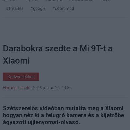
#frissítés
#google
#sötét mód
Darabokra szedte a Mi 9T-t a
Xiaomi
Kedvencekhez
Harangi László
|
2019 június 21. 14:30
Szétszerelős videóban mutatta meg a Xiaomi,
hogyan néz ki a felugró kamera és a kijelzőbe
ágyazott ujjlenyomat-olvasó.