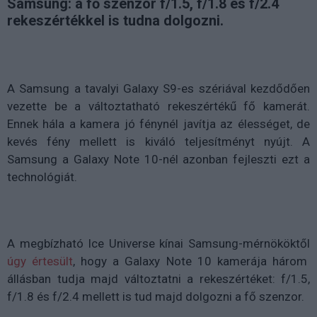
Samsung: a fő szenzor f/1.5, f/1.8 és f/2.4
rekeszértékkel is tudna dolgozni.
A Samsung a tavalyi Galaxy S9-es szériával kezdődően
vezette be a változtatható rekeszértékű fő kamerát.
Ennek hála a kamera jó fénynél javítja az élességet, de
kevés fény mellett is kiváló teljesítményt nyújt. A
Samsung a Galaxy Note 10-nél azonban fejleszti ezt a
technológiát.
A megbízható Ice Universe kínai Samsung-mérnököktől
úgy értesült
, hogy a Galaxy Note 10 kamerája három
állásban tudja majd változtatni a rekeszértéket: f/1.5,
f/1.8 és f/2.4 mellett is tud majd dolgozni a fő szenzor.