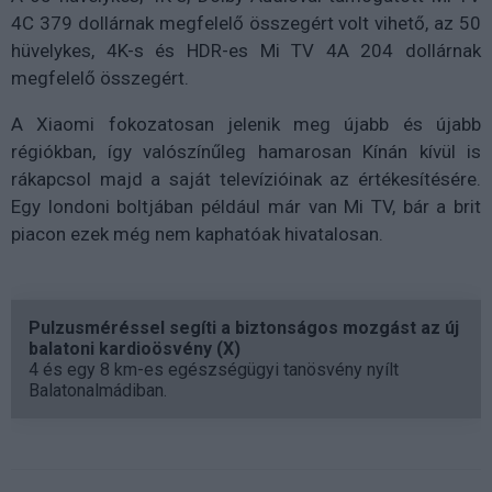
4C 379 dollárnak megfelelő összegért volt vihető, az 50
hüvelykes, 4K-s és HDR-es Mi TV 4A 204 dollárnak
megfelelő összegért.
A Xiaomi fokozatosan jelenik meg újabb és újabb
régiókban, így valószínűleg hamarosan Kínán kívül is
rákapcsol majd a saját televízióinak az értékesítésére.
Egy londoni boltjában például már van Mi TV, bár a brit
piacon ezek még nem kaphatóak hivatalosan.
Pulzusméréssel segíti a biztonságos mozgást az új
balatoni kardioösvény (X)
4 és egy 8 km-es egészségügyi tanösvény nyílt
Balatonalmádiban.