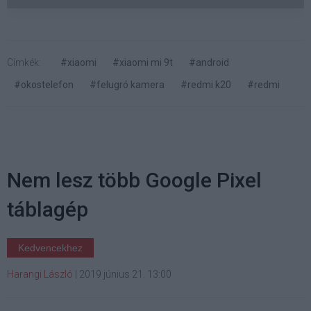
Címkék:
#xiaomi
#xiaomi mi 9t
#android
#okostelefon
#felugró kamera
#redmi k20
#redmi
Nem lesz több Google Pixel
táblagép
Kedvencekhez
Harangi László
|
2019 június 21. 13:00