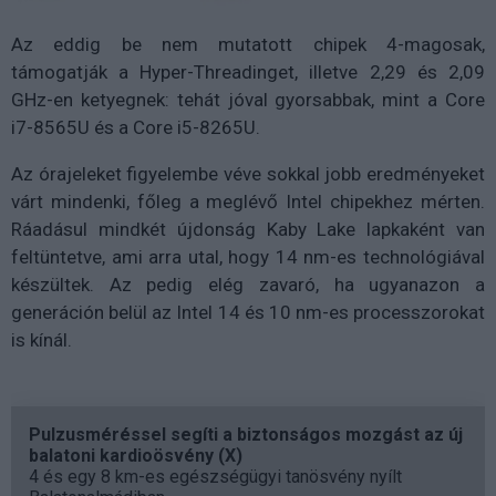
Az eddig be nem mutatott chipek 4-magosak,
támogatják a Hyper-Threadinget, illetve 2,29 és 2,09
GHz-en ketyegnek: tehát jóval gyorsabbak, mint a Core
i7-8565U és a Core i5-8265U.
Az órajeleket figyelembe véve sokkal jobb eredményeket
várt mindenki, főleg a meglévő Intel chipekhez mérten.
Ráadásul mindkét újdonság Kaby Lake lapkaként van
feltüntetve, ami arra utal, hogy 14 nm-es technológiával
készültek. Az pedig elég zavaró, ha ugyanazon a
generáción belül az Intel 14 és 10 nm-es processzorokat
is kínál.
Pulzusméréssel segíti a biztonságos mozgást az új
balatoni kardioösvény (X)
4 és egy 8 km-es egészségügyi tanösvény nyílt