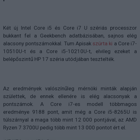
Két új Intel Core i5 és Core i7 U szériás processzor
bukkant fel a Geekbench adatbázisában, sajnos elég
alacsony pontszámokkal. Tum Apisak
szúrta ki
a Core i7-
10510U-t és a Core i5-10210U-t, elvileg ezeket a
belépőszintű HP 17 széria utódjában tesztelték.
Az eredmények valószínűleg mérnöki minták alapján
születtek, de ennek ellenére is elég alacsonyak a
pontszámok. A Core i7-es modell többmagos
eredménye 9188 pont, amit még a Core i5-8265U is
túlszárnyal a maga több mint 12 000 pontjával, az AMD
Ryzen 7 3700U pedig több mint 13 000 pontot ért el.