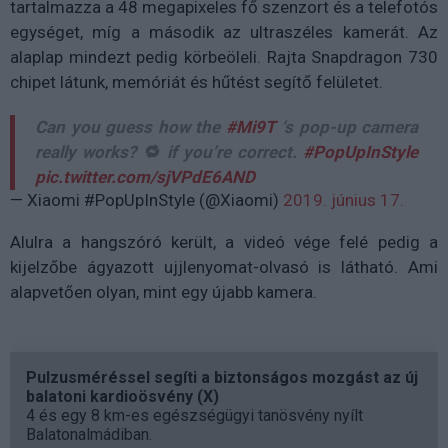
tartalmazza a 48 megapixeles fő szenzort és a telefotós
egységet, míg a második az ultraszéles kamerát. Az
alaplap mindezt pedig körbeöleli. Rajta Snapdragon 730
chipet látunk, memóriát és hűtést segítő felületet.
Can you guess how the
#Mi9T
‘s pop-up camera
really works? 🔁 if you’re correct.
#PopUpInStyle
pic.twitter.com/sjVPdE6AND
— Xiaomi #PopUpInStyle (@Xiaomi)
2019. június 17.
Alulra a hangszóró került, a videó vége felé pedig a
kijelzőbe ágyazott ujjlenyomat-olvasó is látható. Ami
alapvetően olyan, mint egy újabb kamera.
Pulzusméréssel segíti a biztonságos mozgást az új
balatoni kardioösvény (X)
4 és egy 8 km-es egészségügyi tanösvény nyílt
Balatonalmádiban.