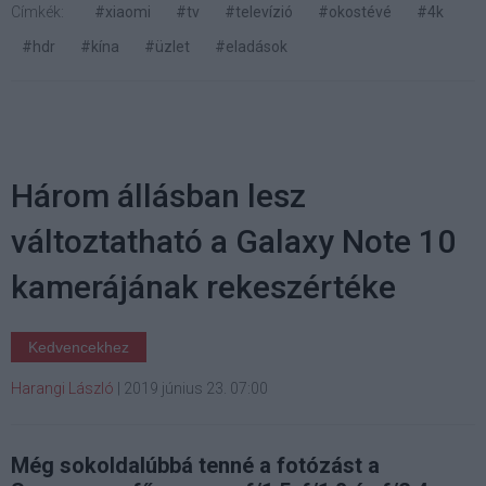
Címkék:
#xiaomi
#tv
#televízió
#okostévé
#4k
#hdr
#kína
#üzlet
#eladások
Három állásban lesz
változtatható a Galaxy Note 10
kamerájának rekeszértéke
Kedvencekhez
Harangi László
|
2019 június 23. 07:00
Még sokoldalúbbá tenné a fotózást a