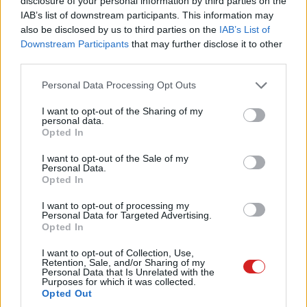
disclosure of your personal information by third parties on the
IAB’s list of downstream participants. This information may
A Google vezetősége már tájékoztatta a beosztottakat a
also be disclosed by us to third parties on the
IAB’s List of
lehetséges változásokról, de van némi ellenállás a cégen
Downstream Participants
that may further disclose it to other
third parties.
belül. Ha törlik a fő platformról a gyerekeknek szánt
videókat, akkor az több millió dollárnyi kiesett
Please note that this website/app uses one or more Google
Personal Data Processing Opt Outs
reklámbevételhez vezethet.
services and may gather and store information including but
not limited to your visit or usage behaviour. You may click to
I want to opt-out of the Sharing of my
personal data.
grant or deny consent to Google and its third-party tags to
Opted In
use your data for below specified purposes in below Google
consent section.
I want to opt-out of the Sale of my
Personal Data.
Opted In
I want to opt-out of processing my
Personal Data for Targeted Advertising.
Opted In
I want to opt-out of Collection, Use,
Retention, Sale, and/or Sharing of my
Personal Data that Is Unrelated with the
Purposes for which it was collected.
Opted Out