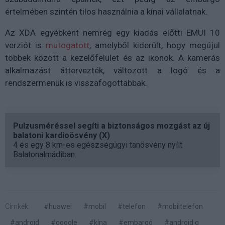
értelmében szintén tilos használnia a kínai vállalatnak.
Az XDA egyébként nemrég egy kiadás előtti EMUI 10
verziót is
mutogatott
, amelyből kiderült, hogy megújul
többek között a kezelőfelület és az ikonok. A kamerás
alkalmazást áttervezték, változott a logó és a
rendszermenük is visszafogottabbak.
Pulzusméréssel segíti a biztonságos mozgást az új
balatoni kardioösvény (X)
4 és egy 8 km-es egészségügyi tanösvény nyílt
Balatonalmádiban.
Címkék:
#huawei
#mobil
#telefon
#mobiltelefon
#android
#google
#kína
#embargó
#android q