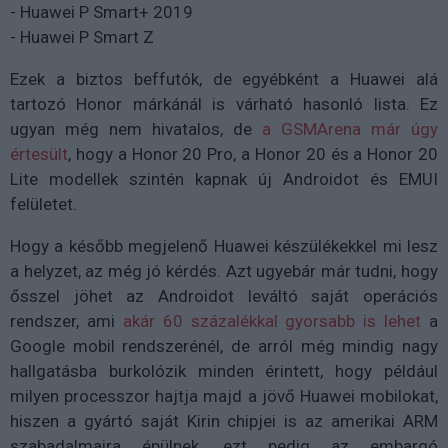
- Huawei P Smart+ 2019
- Huawei P Smart Z
Ezek a biztos beffutók, de egyébként a Huawei alá
tartozó Honor márkánál is várható hasonló lista. Ez
ugyan még nem hivatalos, de
a GSMArena már úgy
értesült
, hogy a Honor 20 Pro, a Honor 20 és a Honor 20
Lite modellek szintén kapnak új Androidot és EMUI
felületet.
Hogy a később megjelenő Huawei készülékekkel mi lesz
a helyzet, az még jó kérdés. Azt ugyebár már tudni, hogy
ősszel jöhet az Androidot leváltó saját operációs
rendszer, ami
akár 60 százalékkal gyorsabb is lehet
a
Google mobil rendszerénél, de arról még mindig nagy
hallgatásba burkolózik minden érintett, hogy például
milyen processzor hajtja majd a jövő Huawei mobilokat,
hiszen a gyártó saját Kirin chipjei is az amerikai ARM
szabadalmaira épülnek, ezt pedig az embargó