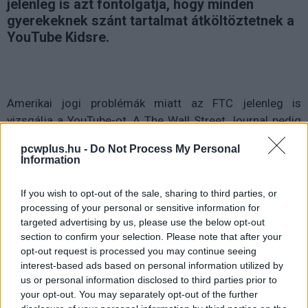
jelenleg is azt fontolgatja, hogy minden
gyerekeknek szánt tartalmat átköltöztetnek a
YouTube Kidsre.
Amerikai jogi problémák miatt az FTC jelenleg is
vizsgálja a YouTube-ot. A The Wall Street Journal pedig
arról értesült, hogy a platform vezetősége jelenleg is azt
pcwplus.hu -
Do Not Process My Personal
fontolgatja
, hogy a további jogi problémák elkerülése
Information
érdekében minden gyerekeknek szánt tartalmat
elköltöztetnének a YouTube-ról a YouTube Kidsre.
If you wish to opt-out of the sale, sharing to third parties, or
processing of your personal or sensitive information for
targeted advertising by us, please use the below opt-out
section to confirm your selection. Please note that after your
opt-out request is processed you may continue seeing
Szintén fontolgatják a gyerekeknek szánt tartalmaknál
interest-based ads based on personal information utilized by
az automatikus lejátszás kikapcsolását, így ugyanis
us or personal information disclosed to third parties prior to
kisebb eséllyel futnak bele a fiatalok nem nekik való
your opt-out. You may separately opt-out of the further
tartalmakba.