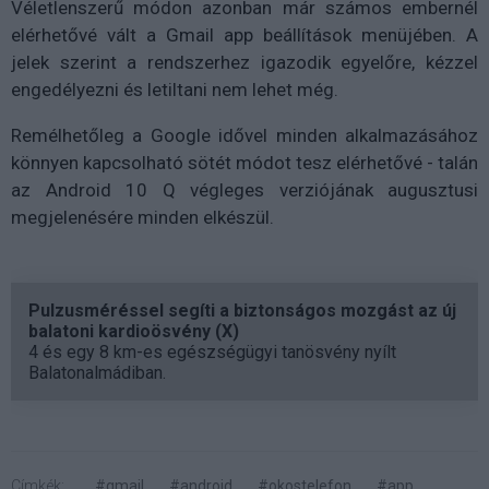
Véletlenszerű módon azonban már számos embernél
elérhetővé vált a Gmail app beállítások menüjében. A
jelek szerint a rendszerhez igazodik egyelőre, kézzel
engedélyezni és letiltani nem lehet még.
Remélhetőleg a Google idővel minden alkalmazásához
könnyen kapcsolható sötét módot tesz elérhetővé - talán
az Android 10 Q végleges verziójának augusztusi
megjelenésére minden elkészül.
Pulzusméréssel segíti a biztonságos mozgást az új
balatoni kardioösvény (X)
4 és egy 8 km-es egészségügyi tanösvény nyílt
Balatonalmádiban.
Címkék:
#gmail
#android
#okostelefon
#app