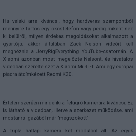
Ha valaki arra kíváncsi, hogy hardveres szempontból
mennyire tartós egy okostelefon vagy pedig miként néz
ki belülről, milyen érdekes megoldásokat alkalmazott a
gyártója; akkor általában Zack Nelson videóit kell
megnéznie a JerryRigEverything YouTube-csatornán. A
Xiaomi azonban most megelőzte Nelsont, és hivatalos
videóban szerelte szét a Xiaomi Mi 9T-t. Ami egy európai
piacra átcímkézett Redmi K20.
Értelemszerűen mindenki a felugró kamerára kíváncsi. Ez
is látható a videóban, illetve a szerkezet működése, ami
mostanra igazából már "megszokott".
A tripla hátlapi kamera két modulból áll. Az egyik