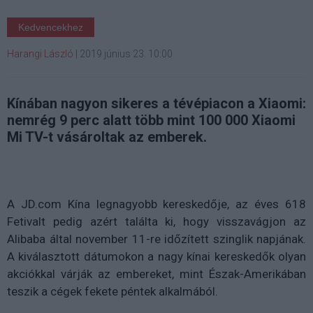
Kedvencekhez
Harangi László
|
2019 június 23. 10:00
Kínában nagyon sikeres a tévépiacon a Xiaomi:
nemrég 9 perc alatt több mint 100 000 Xiaomi
Mi TV-t vásároltak az emberek.
A JD.com Kína legnagyobb kereskedője, az éves 618
Fetivalt pedig azért találta ki, hogy visszavágjon az
Alibaba által november 11-re időzített szinglik napjának.
A kiválasztott dátumokon a nagy kínai kereskedők olyan
akciókkal várják az embereket, mint Észak-Amerikában
teszik a cégek fekete péntek alkalmából.