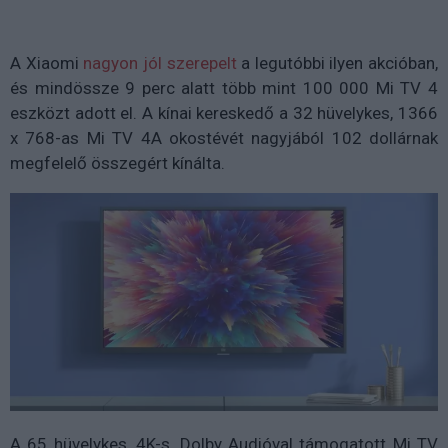
A Xiaomi
nagyon jól szerepelt
a legutóbbi ilyen akcióban,
és mindössze 9 perc alatt több mint 100 000 Mi TV 4
eszközt adott el. A kínai kereskedő a 32 hüvelykes, 1366
x 768-as Mi TV 4A okostévét nagyjából 102 dollárnak
megfelelő összegért kínálta.
A 65 hüvelykes, 4K-s, Dolby Audióval támogatott Mi TV