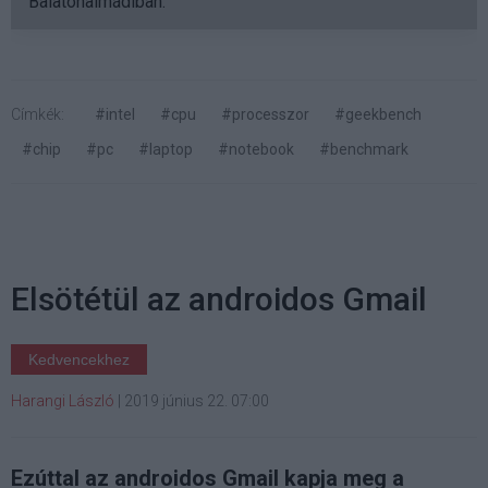
Balatonalmádiban.
Címkék:
#intel
#cpu
#processzor
#geekbench
#chip
#pc
#laptop
#notebook
#benchmark
Elsötétül az androidos Gmail
Kedvencekhez
Harangi László
|
2019 június 22. 07:00
Ezúttal az androidos Gmail kapja meg a