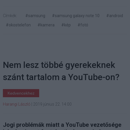
Címkék:
#samsung
#samsung galaxy note 10
#android
#okostelefon
#kamera
#kép
#fotó
Nem lesz többé gyerekeknek
szánt tartalom a YouTube-on?
Kedvencekhez
Harangi László
|
2019 június 22. 14:00
Jogi problémák miatt a YouTube vezetősége