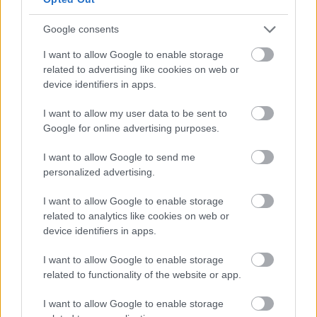
Pixel 11 egyik nagy újdonságát
Google consents
PCW.lite
| 2026.07.21 20:46
I want to allow Google to enable storage
Már az egyik legnagyobb
related to advertising like cookies on web or
memóriagyártó tulajdonosa
device identifiers in apps.
szerint is abnormálisak a RAM-
árak
I want to allow my user data to be sent to
PCW.pro
| 2026.07.20 15:55
Google for online advertising purposes.
Pócs János szuperkém lett:
I want to allow Google to send me
kamerás Meta-szemüvegben ült
personalized advertising.
be a Parlamentbe
PCW.trend
| 2026.07.20 15:02
I want to allow Google to enable storage
related to analytics like cookies on web or
Egy felmérés szerint nagyon
device identifiers in apps.
hűségesek az iPhone-osok,
nagyon kevesen akarnak
I want to allow Google to enable storage
androidra váltani
related to functionality of the website or app.
PCW.lite
| 2026.07.19 17:46
I want to allow Google to enable storage
Most már hivatalos: kivonul