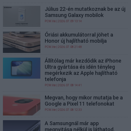
Július 22-én mutatkoznak be az új
Samsung Galaxy mobilok
PCW.lite
| 2026.07.09 13:14
Óriási akkumulátorral jöhet a
Honor új hajlítható mobilja
PCW.lite
| 2026.07.08 21:48
Állítólag már kezdődik az iPhone
Ultra gyártása és idén tényleg
megérkezik az Apple hajlítható
telefonja
PCW.lite
| 2026.07.08 14:41
Megvan, hogy mikor mutatja be a
Google a Pixel 11 telefonokat
PCW.lite
| 2026.07.08 12:33
A Samsungnál már app
megnyitása nélkül is láthatod,