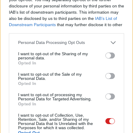
A Spotify visszahozta az MTV
disclosure of your personal information by third parties on the
nosztalgiát a telefonjainkra
IAB’s list of downstream participants. This information may
also be disclosed by us to third parties on the
IAB’s List of
PCW.lite
| 2026.07.24 07:17
Downstream Participants
that may further disclose it to other
third parties.
Máris itt a Samsung Galaxy Z
Fold8 első nagy gondja, ami az
Please note that this website/app uses one or more Google
Personal Data Processing Opt Outs
iPhone Ultrát is érinti
services and may gather and store information including but
PCW.lite
| 2026.07.22 18:22
not limited to your visit or usage behaviour. You may click to
I want to opt-out of the Sharing of my
personal data.
grant or deny consent to Google and its third-party tags to
Ha megfizetni nem tudod már az
Opted In
use your data for below specified purposes in below Google
Apple hardvereit, akkor mostantól
consent section.
I want to opt-out of the Sale of my
ki is bérelheted őket
Personal Data.
PCW.lite
| 2026.07.22 17:20
Opted In
Megérkezett a Samsung
I want to opt-out of processing my
Personal Data for Targeted Advertising.
hajlítható Galaxy triója, hogy
Opted In
learassa a babérokat az iPhone
Ultra elől
I want to opt-out of Collection, Use,
Retention, Sale, and/or Sharing of my
PCW.lite
| 2026.07.22 15:00
Personal Data that Is Unrelated with the
Purposes for which it was collected.
A Google maga villantotta meg a
Opted Out