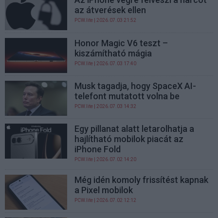
az átverések ellen
PCW.lite
| 2026.07.03 21:52
Honor Magic V6 teszt –
kiszámítható mágia
PCW.lite
| 2026.07.03 17:40
Musk tagadja, hogy SpaceX AI-
telefont mutatott volna be
PCW.lite
| 2026.07.03 14:32
Egy pillanat alatt letarolhatja a
hajlítható mobilok piacát az
iPhone Fold
PCW.lite
| 2026.07.02 14:20
Még idén komoly frissítést kapnak
a Pixel mobilok
PCW.lite
| 2026.07.02 12:12