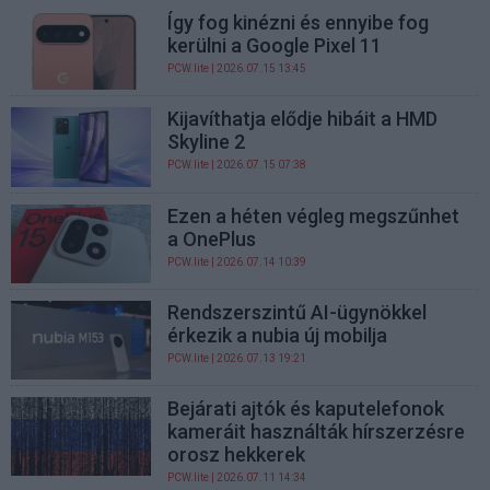
Így fog kinézni és ennyibe fog
kerülni a Google Pixel 11
PCW.lite
| 2026.07.15 13:45
Kijavíthatja elődje hibáit a HMD
Skyline 2
PCW.lite
| 2026.07.15 07:38
Ezen a héten végleg megszűnhet
a OnePlus
PCW.lite
| 2026.07.14 10:39
Rendszerszintű AI-ügynökkel
érkezik a nubia új mobilja
PCW.lite
| 2026.07.13 19:21
Bejárati ajtók és kaputelefonok
kameráit használták hírszerzésre
orosz hekkerek
PCW.lite
| 2026.07.11 14:34