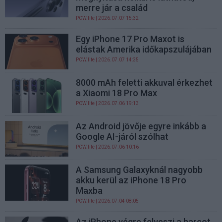
merre jár a család
PCW.lite
| 2026.07.07 15:32
Egy iPhone 17 Pro Maxot is
elástak Amerika időkapszulájában
PCW.lite
| 2026.07.07 14:35
8000 mAh feletti akkuval érkezhet
a Xiaomi 18 Pro Max
PCW.lite
| 2026.07.06 19:13
Az Android jövője egyre inkább a
Google AI-járól szólhat
PCW.lite
| 2026.07.06 10:16
A Samsung Galaxyknál nagyobb
akku kerül az iPhone 18 Pro
Maxba
PCW.lite
| 2026.07.04 08:05
Az iPhone végre felveszi a harcot