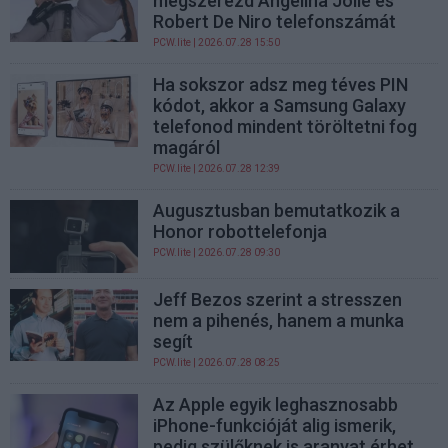
megszerezd Angelina Jolie és
Robert De Niro telefonszámát
PCW.lite
| 2026.07.28 15:50
Ha sokszor adsz meg téves PIN
kódot, akkor a Samsung Galaxy
telefonod mindent töröltetni fog
magáról
PCW.lite
| 2026.07.28 12:39
Augusztusban bemutatkozik a
Honor robottelefonja
PCW.lite
| 2026.07.28 09:30
Jeff Bezos szerint a stresszen
nem a pihenés, hanem a munka
segít
PCW.lite
| 2026.07.28 08:25
Az Apple egyik leghasznosabb
iPhone-funkcióját alig ismerik,
pedig szülőknek is aranyat érhet