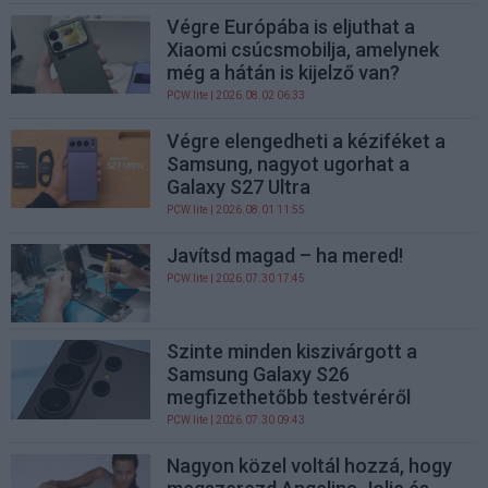
Végre Európába is eljuthat a
Xiaomi csúcsmobilja, amelynek
még a hátán is kijelző van?
PCW.lite
| 2026.08.02 06:33
Végre elengedheti a kéziféket a
Samsung, nagyot ugorhat a
Galaxy S27 Ultra
PCW.lite
| 2026.08.01 11:55
Javítsd magad – ha mered!
PCW.lite
| 2026.07.30 17:45
Szinte minden kiszivárgott a
Samsung Galaxy S26
megfizethetőbb testvéréről
PCW.lite
| 2026.07.30 09:43
Nagyon közel voltál hozzá, hogy