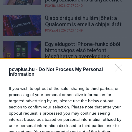
PCW.lite
| 2026.07.27 20:40
Újabb drágulási hullám jöhet: a
Qualcomm is emeli a chipjei árát
PCW.pro
| 2026.07.27 13:49
Egy eldugott iPhone-funkcióból
biztonságos első telefont
készíthetsz a gyerekednek
kepernyoido.hu
| 2026.07.27 12:11
pcwplus.hu -
Do Not Process My Personal
Information
Beépített ventilátorral érkezett az
Oppo új középkategóriás mobilja
PCW.lite
| 2026.07.27 11:14
If you wish to opt-out of the sale, sharing to third parties, or
processing of your personal or sensitive information for
Egy Samsung Galaxy Z Fold6
targeted advertising by us, please use the below opt-out
akadályozta meg a katasztrófát,
section to confirm your selection. Please note that after your
amit egy S22 Ultra túlmelegedése
opt-out request is processed you may continue seeing
okozott
interest-based ads based on personal information utilized by
us or personal information disclosed to third parties prior to
PCW.lite
| 2026.07.24 13:17
your opt-out. You may separately opt-out of the further