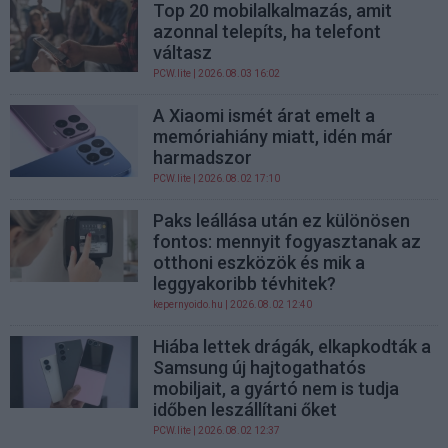
Top 20 mobilalkalmazás, amit
azonnal telepíts, ha telefont
váltasz
PCW.lite
| 2026.08.03 16:02
A Xiaomi ismét árat emelt a
memóriahiány miatt, idén már
harmadszor
PCW.lite
| 2026.08.02 17:10
Paks leállása után ez különösen
fontos: mennyit fogyasztanak az
otthoni eszközök és mik a
leggyakoribb tévhitek?
kepernyoido.hu
| 2026.08.02 12:40
Hiába lettek drágák, elkapkodták a
Samsung új hajtogathatós
mobiljait, a gyártó nem is tudja
időben leszállítani őket
PCW.lite
| 2026.08.02 12:37