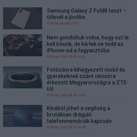
Samsung Galaxy Z Fold8 teszt –
útlevél a jövőbe
PCW.lite
| tegnap 13:51
Nem gondoltuk volna, hogy ezt le
kell írnunk, de kérlek ne tedd az
iPhone-od a fagyasztóba
PCW.lite
| 2026.08.05 19:02
Fotózásra kihegyezett mobil és
gyerekeknek szánt okosóra
érkezett Magyarországra a ZTE-
től
PCW.lite
| 2026.08.05 16:00
Kínából jöhet a segítség a
brutálisan dráguló
telefonmemóriák kapcsán
PCW.lite
| 2026.08.03 18:08