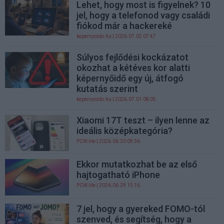
Lehet, hogy most is figyelnek? 10
jel, hogy a telefonod vagy családi
fiókod már a hackereké
kepernyoido.hu
| 2026.07.02 07:47
Súlyos fejlődési kockázatot
okozhat a kétéves kor alatti
képernyőidő egy új, átfogó
kutatás szerint
kepernyoido.hu
| 2026.07.01 08:05
Xiaomi 17T teszt – ilyen lenne az
ideális középkategória?
PCW.lite
| 2026.06.30 09:36
Ekkor mutatkozhat be az első
hajtogatható iPhone
PCW.lite
| 2026.06.29 15:16
7 jel, hogy a gyereked FOMO-tól
szenved, és segítség, hogy a