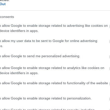
Out
consents
zászólások
o allow Google to enable storage related to advertising like cookies on
evice identifiers in apps.
o allow my user data to be sent to Google for online advertising
árasított ASUS TUF gamer
s.
to allow Google to send me personalized advertising.
o allow Google to enable storage related to analytics like cookies on
evice identifiers in apps.
o allow Google to enable storage related to functionality of the website
tajvani gyártó játékosoknak szánt új, ráadásul
o allow Google to enable storage related to personalization.
 videó-felvevőt se hagytuk kikapcsolva,
o allow Google to enable storage related to security, including