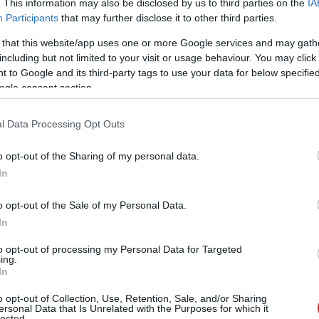
. This information may also be disclosed by us to third parties on the
IA
Participants
that may further disclose it to other third parties.
rzió az Android 6.0 Marshmallow, az eszközök 22,7
készülékek 19,2 százalékán van rajta, míg a KitKat az
 that this website/app uses one or more Google services and may gath
including but not limited to your visit or usage behaviour. You may click 
 to Google and its third-party tags to use your data for below specifi
ogle consent section.
l Data Processing Opt Outs
 új balatoni kardioösvény (X)
atonalmádiban.
o opt-out of the Sharing of my personal data.
In
tablet
#táblagép
#frissítés
#android oreo
#android
o opt-out of the Sale of my Personal Data.
In
to opt-out of processing my Personal Data for Targeted
ing.
In
o opt-out of Collection, Use, Retention, Sale, and/or Sharing
ersonal Data that Is Unrelated with the Purposes for which it
Tetszik
lected.