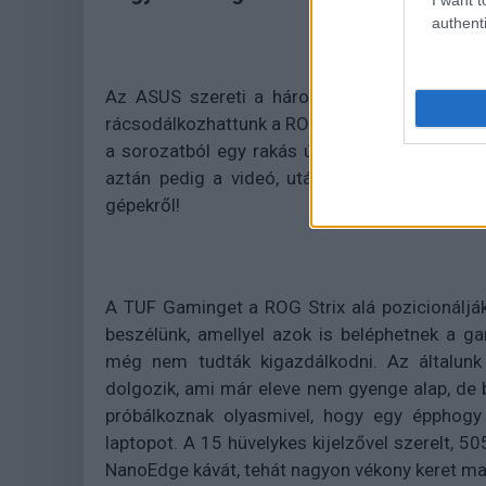
authenti
Az ASUS szereti a három betűsre rövidíthet
rácsodálkozhattunk a ROG márka alá tartozó TUF
a sorozatból egy rakás újdonságot, amikre le
aztán pedig a videó, utána pedig ti jöttök 
gépekről!
A TUF Gaminget a ROG Strix alá pozicionálják
beszélünk, amellyel azok is beléphetnek a g
még nem tudták kigazdálkodni. Az általun
dolgozik, ami már eleve nem gyenge alap, de 
próbálkoznak olyasmivel, hogy egy épphogy
laptopot. A 15 hüvelykes kijelzővel szerelt,
NanoEdge kávát, tehát nagyon vékony keret marad