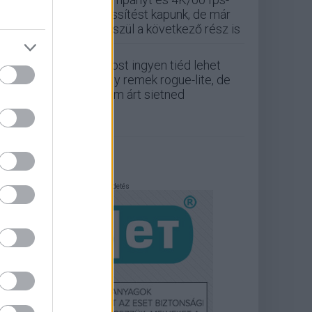
frissítést kapunk, de már
készül a következő rész is
Most ingyen tiéd lehet
egy remek rogue-lite, de
nem árt sietned
Hirdetés