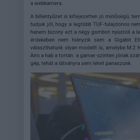
a webkamera.
A billentyűzet is kifejezetten jó minőségű, 
tudjuk jól, hogy a legtöbb TUF-tulajdonos ne
hanem bizony ezt a négy gombot nyüstöli a l
érdekében nem hiányzik sem a Gigabit Et
választhatunk olyan modellt is, amelybe M.2 
Ami a hab a tortán: a gamer-szinten jónak szám
gép, tehát a látványra sem lehet panaszunk.