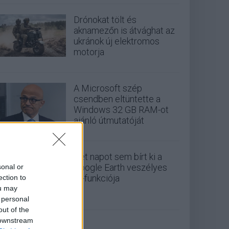
Drónokat tölt és
aknamezőn is átvághat az
ukránok új elektromos
motorja
A Microsoft szép
csendben eltüntette a
Windows 32 GB RAM-ot
ajánló útmutatóját
Két napot sem bírt ki a
Google Earth veszélyes
sonal or
AI-funkciója
ection to
ou may
 personal
out of the
 downstream