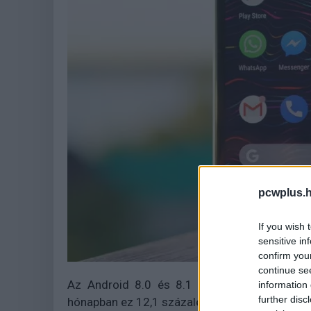
pcwplus.h
If you wish 
sensitive in
confirm you
continue se
Az Android 8.0 és 8.1 Oreo az összes andr
information 
further disc
hónapban ez 12,1 százalék volt).