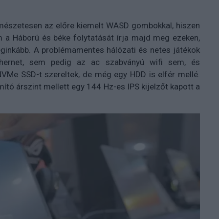
természetesen az előre kiemelt WASD gombokkal, hiszen
m a Háború és béke folytatását írja majd meg ezeken,
eginkább. A problémamentes hálózati és netes játékok
hernet, sem pedig az ac szabványú wifi sem, és
NVMe SSD-t szereltek, de még egy HDD is elfér mellé.
ító árszint mellett egy 144 Hz-es IPS kijelzőt kapott a