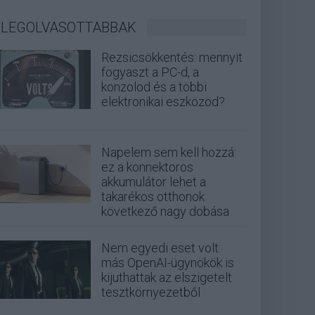
LEGOLVASOTTABBAK
Rezsicsökkentés: mennyit
fogyaszt a PC-d, a
konzolod és a többi
elektronikai eszközöd?
Napelem sem kell hozzá:
ez a konnektoros
akkumulátor lehet a
takarékos otthonok
következő nagy dobása
Nem egyedi eset volt:
más OpenAI-ügynökök is
kijuthattak az elszigetelt
tesztkörnyezetből