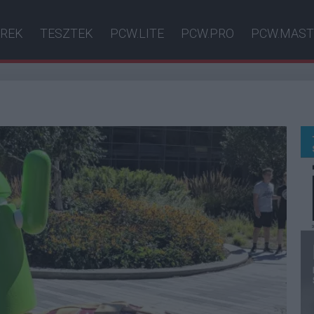
ÍREK
TESZTEK
PCW.LITE
PCW.PRO
PCW.MAST