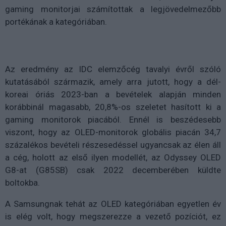
gaming monitorjai számítottak a legjövedelmezőbb
portékának a kategóriában.
Az eredmény az IDC elemzőcég tavalyi évről szóló
kutatásából származik, amely arra jutott, hogy a dél-
koreai óriás 2023-ban a bevételek alapján minden
korábbinál magasabb, 20,8%-os szeletet hasított ki a
gaming monitorok piacából. Ennél is beszédesebb
viszont, hogy az OLED-monitorok globális piacán 34,7
százalékos bevételi részesedéssel ugyancsak az élen áll
a cég, holott az első ilyen modellét, az Odyssey OLED
G8-at (G85SB) csak 2022 decemberében küldte
boltokba.
A Samsungnak tehát az OLED kategóriában egyetlen év
is elég volt, hogy megszerezze a vezető pozíciót, ez