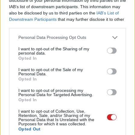
disclosure of your personal information by third parties on the
IAB’s list of downstream participants. This information may
automatizálható
also be disclosed by us to third parties on the
IAB’s List of
Downstream Participants
that may further disclose it to other
third parties.
KONTRA
Please note that this website/app uses one or more Google
Personal Data Processing Opt Outs
kéretlen szoftverajánlatok
services and may gather and store information including but
not limited to your visit or usage behaviour. You may click to
I want to opt-out of the Sharing of my
personal data.
a rendszeroptimalizáló nem része a programnak
grant or deny consent to Google and its third-party tags to
Opted In
use your data for below specified purposes in below Google
a játékgyorsító nem túl hatékony
consent section.
I want to opt-out of the Sale of my
Personal Data.
Opted In
9
Teljesítmény:
I want to opt-out of processing my
Personal Data for Targeted Advertising.
8
Ár/Érték:
Opted In
I want to opt-out of Collection, Use,
7
Extra funkciók:
Retention, Sale, and/or Sharing of my
Personal Data that Is Unrelated with the
Purposes for which it was collected.
8
Szoftver:
Opted Out