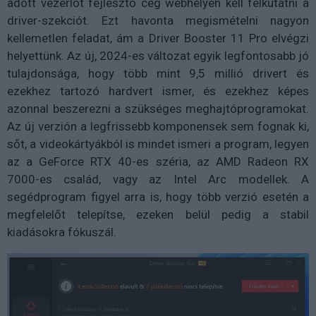
adott vezérlőt fejlesztő cég webhelyén kell felkutatni a
driver-szekciót. Ezt havonta megismételni nagyon
kellemetlen feladat, ám a Driver Booster 11 Pro elvégzi
helyettünk. Az új, 2024-es változat egyik legfontosabb jó
tulajdonsága, hogy több mint 9,5 millió drivert és
ezekhez tartozó hardvert ismer, és ezekhez képes
azonnal beszerezni a szükséges meghajtóprogramokat.
Az új verzión a legfrissebb komponensek sem fognak ki,
sőt, a videokártyákból is mindet ismeri a program, legyen
az a GeForce RTX 40-es széria, az AMD Radeon RX
7000-es család, vagy az Intel Arc modellek. A
segédprogram figyel arra is, hogy több verzió esetén a
megfelelőt telepítse, ezeken belül pedig a stabil
kiadásokra fókuszál.