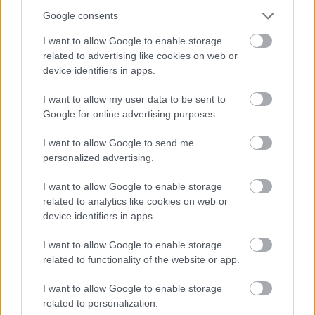
Google consents
8
Kinézet:
I want to allow Google to enable storage
related to advertising like cookies on web or
device identifiers in apps.
Pulzusméréssel segíti a biztonságos mozgást az új
balatoni kardioösvény (X)
I want to allow my user data to be sent to
4 és egy 8 km-es egészségügyi tanösvény nyílt
Google for online advertising purposes.
Balatonalmádiban.
I want to allow Google to send me
personalized advertising.
I want to allow Google to enable storage
Címkék:
#iobit
#driver booster
#meghajtóprogram
related to analytics like cookies on web or
device identifiers in apps.
#windows
#segédprogram
#karbantartás
#teljes
verzió
#pcw max
#teszt
I want to allow Google to enable storage
related to functionality of the website or app.
I want to allow Google to enable storage
related to personalization.