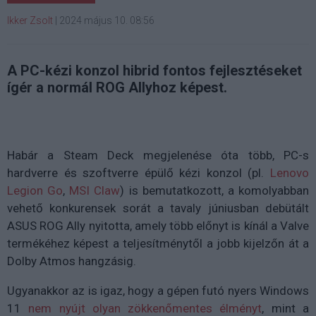
Ikker Zsolt
|
2024 május 10. 08:56
A PC-kézi konzol hibrid fontos fejlesztéseket
ígér a normál ROG Allyhoz képest.
Habár a Steam Deck megjelenése óta több, PC-s
hardverre és szoftverre épülő kézi konzol (pl.
Lenovo
Legion Go
,
MSI Claw
) is bemutatkozott, a komolyabban
vehető konkurensek sorát a tavaly júniusban debütált
ASUS ROG Ally nyitotta, amely több előnyt is kínál a Valve
termékéhez képest a teljesítménytől a jobb kijelzőn át a
Dolby Atmos hangzásig.
Ugyanakkor az is igaz, hogy a gépen futó nyers Windows
11
nem nyújt olyan zökkenőmentes élményt
, mint a