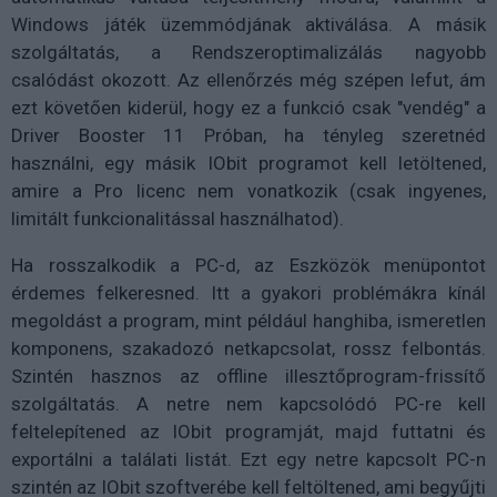
Windows játék üzemmódjának aktiválása. A másik
szolgáltatás, a Rendszeroptimalizálás nagyobb
csalódást okozott. Az ellenőrzés még szépen lefut, ám
ezt követően kiderül, hogy ez a funkció csak "vendég" a
Driver Booster 11 Próban, ha tényleg szeretnéd
használni, egy másik IObit programot kell letöltened,
amire a Pro licenc nem vonatkozik (csak ingyenes,
limitált funkcionalitással használhatod).
Ha rosszalkodik a PC-d, az Eszközök menüpontot
érdemes felkeresned. Itt a gyakori problémákra kínál
megoldást a program, mint például hanghiba, ismeretlen
komponens, szakadozó netkapcsolat, rossz felbontás.
Szintén hasznos az offline illesztőprogram-frissítő
szolgáltatás. A netre nem kapcsolódó PC-re kell
feltelepítened az IObit programját, majd futtatni és
exportálni a találati listát. Ezt egy netre kapcsolt PC-n
szintén az IObit szoftverébe kell feltöltened, ami begyűjti