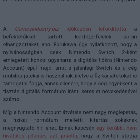
A
Gamesindustry.biz
időközben lefordította
a
befektetőkkel tartott kérdezz-felelek során
elhangzottakat, ahol Furukawa úgy nyilatkozott, hogy a
nyilvánosságban csak Nintendo Switch 2-ként
emlegetett konzol ugyanarra a digitális fiókra (Nintendo
Account) épül majd, amit a jelenlegi Switch és a cég
mobilos játékai is használnak, illetve a fizikai játékokat is
támogatni fogja, annak ellenére, hogy a cég egyébként a
tisztán digitális formátum iránti kereslet növekedésével
számol.
Míg a Nintendo Account átvétele nem nagy meglepetés,
a fizikai formátum melletti kitartás sokaknak
megnyugtató hír lehet. Ennek kapcsán
egy korábbi, nem
hivatalos jelentés azt jósolta
, hogy a Switch utódja