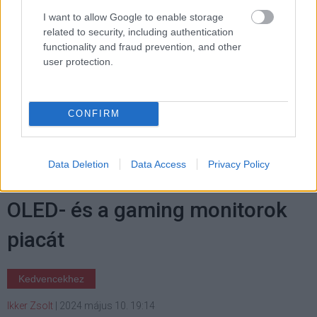
I want to allow Google to enable storage
related to security, including authentication
functionality and fraud prevention, and other
user protection.
Hozzászólások
CONFIRM
Data Deletion
Data Access
Privacy Policy
Ez a gyártó dominálja most az
OLED- és a gaming monitorok
piacát
Kedvencekhez
Ikker Zsolt
|
2024 május 10. 19:14