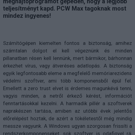
meghajtóprogramot gépeden, hogy a legjobb
teljesítményt kapd. PCW Max tagoknak most
mindez ingyenes!
Számítógépen kiemelten fontos a biztonság, amihez
számtalan dolgot el kell végeznünk és minden
pillanatban résen kell lennünk, mert bármikor, bárhonnan
érkezhet vírus, vagy átveréses adatlopás. A biztonság
egyik legfontosabb eleme a megfelelő memóriarezidens
védelmi szoftver, ami több komponensből épül fel.
Emellett a zero trust elvet is érdemes magunkévá tenni,
vagyis minden, a netről érkező kérést, információt
fenntartásokkal kezelni. A harmadik pillér a szoftverek
naprakészen tartása, amiben az utóbbi évek jelentős
előrelépést hoztak, de azért a tökéletestől még mindig
messze vagyunk. A Windows ugyan szorgosan frissíti a
rendszerkomponenseket, sok szoftver is odafigyel rá,