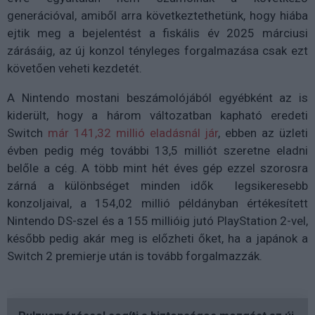
generációval, amiből arra következtethetünk, hogy hiába
ejtik meg a bejelentést a fiskális év 2025 márciusi
zárásáig, az új konzol tényleges forgalmazása csak ezt
követően veheti kezdetét.
A Nintendo mostani beszámolójából egyébként az is
kiderült, hogy a három változatban kapható eredeti
Switch
már 141,32 millió eladásnál jár
, ebben az üzleti
évben pedig még további 13,5 milliót szeretne eladni
belőle a cég. A több mint hét éves gép ezzel szorosra
zárná a különbséget minden idők legsikeresebb
konzoljaival, a 154,02 millió példányban értékesített
Nintendo DS-szel és a 155 millióig jutó PlayStation 2-vel,
később pedig akár meg is előzheti őket, ha a japánok a
Switch 2 premierje után is tovább forgalmazzák.