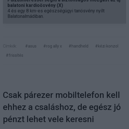
balatoni kardioösvény (X)
4 és egy 8 km-es egészségügyi tanösvény nyílt
Balatonalmádiban.
Címkék:
#asus
#rog ally x
#handheld
#kézi konzol
#frissítés
Csak párezer mobiltelefon kell
ehhez a csaláshoz, de egész jó
pénzt lehet vele keresni