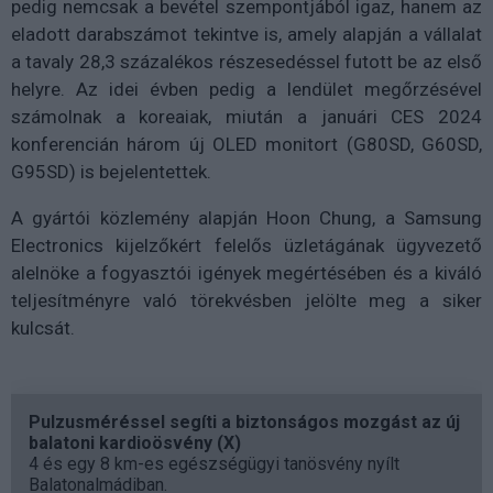
pedig nemcsak a bevétel szempontjából igaz, hanem az
eladott darabszámot tekintve is, amely alapján a vállalat
a tavaly 28,3 százalékos részesedéssel futott be az első
helyre. Az idei évben pedig a lendület megőrzésével
számolnak a koreaiak, miután a januári CES 2024
konferencián három új OLED monitort (G80SD, G60SD,
G95SD) is bejelentettek.
A gyártói közlemény alapján Hoon Chung, a Samsung
Electronics kijelzőkért felelős üzletágának ügyvezető
alelnöke a fogyasztói igények megértésében és a kiváló
teljesítményre való törekvésben jelölte meg a siker
kulcsát.
Pulzusméréssel segíti a biztonságos mozgást az új
balatoni kardioösvény (X)
4 és egy 8 km-es egészségügyi tanösvény nyílt
Balatonalmádiban.