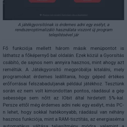
A játékgyorsítónak is érdemes adni egy esélyt, a
rendszeroptimalizáló használata viszont új program
telepítésével jár
Fő funkciója mellett három másik menüpontot is
láthatsz a főképernyő bal oldalán. Ezek közül a Gyorsítás
csábító, de sajnos nem annyira hasznos, mint ahogy azt
reméltük. A Játékgyorsító megpróbálja kitalálni, mely
programokat érdemes leállítania, hogy géped értékes
erőforrásai felszabaduljanak például játékhoz. Tesztünk
során ez nem volt kimondottan pontos, ráadásul a gép
sebessége sem nőtt az IObit által hirdetett 5%-kal.
Persze ettől még érdemes adni neki egy esélyt, más PC-
n lehet, hogy sokkal hatékonyabb, ráadásul van néhány
hasznos funkciója, mint a RAM-tisztítás, az energiaséma
automatikus váltása teljesítmény módra, valamint a