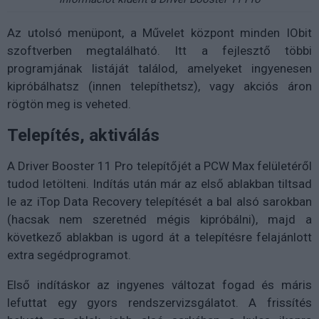
Az utolsó menüpont, a Művelet központ minden IObit
szoftverben megtalálható. Itt a fejlesztő többi
programjának listáját találod, amelyeket ingyenesen
kipróbálhatsz (innen telepíthetsz), vagy akciós áron
rögtön meg is veheted.
Telepítés, aktiválás
A Driver Booster 11 Pro telepítőjét a PCW Max felületéről
tudod letölteni. Indítás után már az első ablakban tiltsad
le az iTop Data Recovery telepítését a bal alsó sarokban
(hacsak nem szeretnéd mégis kipróbálni), majd a
következő ablakban is ugord át a telepítésre felajánlott
extra segédprogramot.
Első indításkor az ingyenes változat fogad és máris
lefuttat egy gyors rendszervizsgálatot. A frissítés