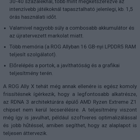
30-40 százaléknál, több mint megkétszerezve az
intenzívebb játékoknál tapasztalható jelenlegi, kb. 1,5
órás használati időt.
Valamivel nagyobb súly a combosabb akkumulátor és
az újratervezett markolat miatt.
Több memória (a ROG Allyban 16 GB-nyi LPDDR5 RAM
teljesít szolgálatot).
Előrelépés a portok, a javíthatóság és a grafikai
teljesítmény terén.
A ROG Ally X tehát még annak ellenére is egész komoly
frissítésnek ígérkezik, hogy a legfontosabb alkatrésze,
az RDNA 3 architektúrára épülő AMD Ryzen Extreme Z1
chipset nem kerül lecserélésre. A teljesítmény viszont
még így is javulhat, például szoftveres optimalizálással
és jobb hűtéssel, amiben segíthet, hogy az alaplapot is
teljesen áttervezik.