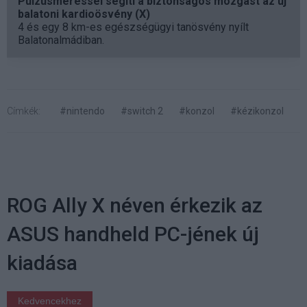
Pulzusméréssel segíti a biztonságos mozgást az új
balatoni kardioösvény (X)
4 és egy 8 km-es egészségügyi tanösvény nyílt
Balatonalmádiban.
Címkék:
#nintendo
#switch 2
#konzol
#kézikonzol
ROG Ally X néven érkezik az
ASUS handheld PC-jének új
kiadása
Kedvencekhez