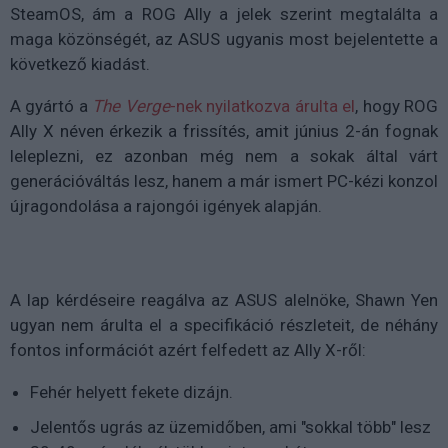
SteamOS, ám a ROG Ally a jelek szerint megtalálta a
maga közönségét, az ASUS ugyanis most bejelentette a
következő kiadást.
A gyártó a
The Verge
-nek nyilatkozva árulta el
, hogy ROG
Ally X néven érkezik a frissítés, amit június 2-án fognak
leleplezni, ez azonban még nem a sokak által várt
generációváltás lesz, hanem a már ismert PC-kézi konzol
újragondolása a rajongói igények alapján.
A lap kérdéseire reagálva az ASUS alelnöke, Shawn Yen
ugyan nem árulta el a specifikáció részleteit, de néhány
fontos információt azért felfedett az Ally X-ről:
Fehér helyett fekete dizájn.
Jelentős ugrás az üzemidőben, ami "sokkal több" lesz