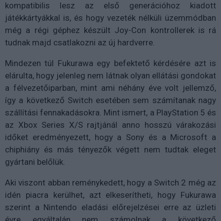
kompatibilis lesz az első generációhoz kiadott
játékkártyákkal is, és hogy vezeték nélküli üzemmódban
még a régi géphez készült Joy-Con kontrollerek is rá
tudnak majd csatlakozni az új hardverre.
Mindezen túl Fukurawa egy befektető kérdésére azt is
elárulta, hogy jelenleg nem látnak olyan ellátási gondokat
a félvezetőiparban, mint ami néhány éve volt jellemző,
így a következő Switch esetében sem számítanak nagy
szállítási fennakadásokra. Mint ismert, a PlayStation 5 és
az Xbox Series X/S rajtjánál anno hosszú várakozási
időket eredményezett, hogy a Sony és a Microsoft a
chiphiány és más tényezők végett nem tudtak eleget
gyártani belőlük.
Aki viszont abban reménykedett, hogy a Switch 2 még az
idén piacra kerülhet, azt elkeserítheti, hogy Fukurawa
szerint a Nintendo eladási előrejelzései erre az üzleti
évre egyáltalán nem számolnak a következő