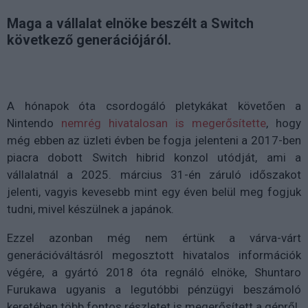
Maga a vállalat elnöke beszélt a Switch
következő generációjáról.
A hónapok óta csordogáló pletykákat követően a
Nintendo
nemrég hivatalosan is megerősítette
, hogy
még ebben az üzleti évben be fogja jelenteni a 2017-ben
piacra dobott Switch hibrid konzol utódját, ami a
vállalatnál a 2025. március 31-én záruló időszakot
jelenti, vagyis kevesebb mint egy éven belül meg fogjuk
tudni, mivel készülnek a japánok.
Ezzel azonban még nem értünk a várva-várt
generációváltásról megosztott hivatalos információk
végére, a gyártó 2018 óta regnáló elnöke, Shuntaro
Furukawa ugyanis a legutóbbi pénzügyi beszámoló
keretében több fontos részletet is megerősített a gépről.