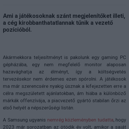
Ami a játékosoknak szánt megjelenítőket illeti,
a cég kirobbanthatatlannak tűnik a vezető
pozícióból.
Akármekkora teljesítményt is pakolunk egy gaming PC
gépházába, egy nem megfelelő monitor alaposan
hazavághatja az élményt, így a költségvetés
tervezésekor nem érdemes ezen spórolni. A játékosok
ma már szerencsére nyakig úsznak a kifejezetten erre a
célra megszületett ajánlatokban, ám hiába a különböző
márkák offenzívája, a piacvezető gyártó stabilan őrzi az
első helyét a népszerűségi listán.
A Samsung ugyanis
nemrég közleményben tudatta
, hogy
2023 már sorozatban az ötödik év volt, amikor a saját