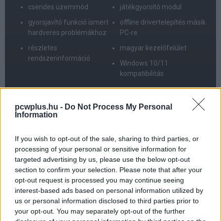
csendes üzemmód
játékgyorsító modul
gyorsjavító funkció ismert
offline drivertelepítés másik
hardveres problémákhoz
PC-re
részletes
magyar kezelőfelület
rendszerinformáció
Windows 10/11
kompatibilitás
PRO
pcwplus.hu -
Do Not Process My Personal
Information
óriási adatbázis
If you wish to opt-out of the sale, sharing to third parties, or
gyors keresés
processing of your personal or sensitive information for
targeted advertising by us, please use the below opt-out
pontos találatok
section to confirm your selection. Please note that after your
opt-out request is processed you may continue seeing
kiegészítő szoftvercsomagokat is frissít (például OpenAL,
interest-based ads based on personal information utilized by
XNA)
us or personal information disclosed to third parties prior to
your opt-out. You may separately opt-out of the further
biztonsági mentés