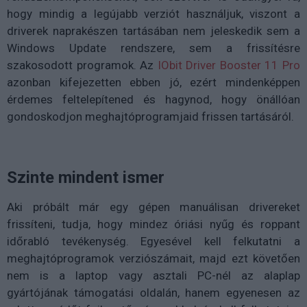
hogy mindig a legújabb verziót használjuk, viszont a
driverek naprakészen tartásában nem jeleskedik sem a
Windows Update rendszere, sem a frissítésre
szakosodott programok. Az
IObit Driver Booster 11 Pro
azonban kifejezetten ebben jó, ezért mindenképpen
érdemes feltelepítened és hagynod, hogy önállóan
gondoskodjon meghajtóprogramjaid frissen tartásáról.
Szinte mindent ismer
Aki próbált már egy gépen manuálisan drivereket
frissíteni, tudja, hogy mindez óriási nyűg és roppant
időrabló tevékenység. Egyesével kell felkutatni a
meghajtóprogramok verziószámait, majd ezt követően
nem is a laptop vagy asztali PC-nél az alaplap
gyártójának támogatási oldalán, hanem egyenesen az