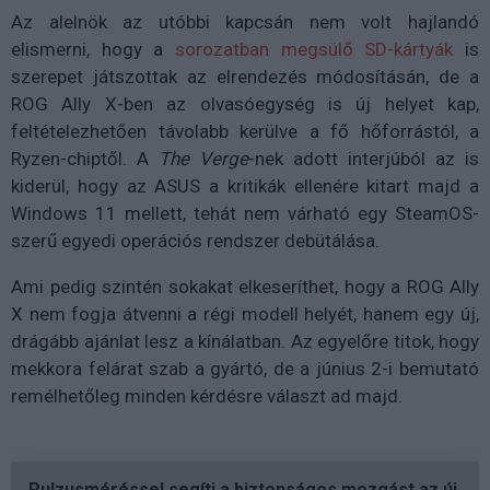
Az alelnök az utóbbi kapcsán nem volt hajlandó
elismerni, hogy a
sorozatban megsülő SD-kártyák
is
szerepet játszottak az elrendezés módosításán, de a
ROG Ally X-ben az olvasóegység is új helyet kap,
feltételezhetően távolabb kerülve a fő hőforrástól, a
Ryzen-chiptől. A
The Verge
-nek adott interjúból az is
kiderül, hogy az ASUS a kritikák ellenére kitart majd a
Windows 11 mellett, tehát nem várható egy SteamOS-
szerű egyedi operációs rendszer debütálása.
Ami pedig szintén sokakat elkeseríthet, hogy a ROG Ally
X nem fogja átvenni a régi modell helyét, hanem egy új,
drágább ajánlat lesz a kínálatban. Az egyelőre titok, hogy
mekkora felárat szab a gyártó, de a június 2-i bemutató
remélhetőleg minden kérdésre választ ad majd.
Pulzusméréssel segíti a biztonságos mozgást az új