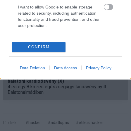
pedig nyilván egy nem kívánt kellemetlenség ebben a
I want to allow Google to enable storage
szakmában.
related to security, including authentication
functionality and fraud prevention, and other
A Kido közleménye szerint
nem fizettek váltságdíjat
és
user protection.
szorosan együttműködnek a brit adatvédelmi
hatóságokkal. A Radiant valószínűleg
kezdő,
tapasztalatlan csoport
, ami most egy fontos leckét
CONFIRM
tanult.
Data Deletion
Data Access
Privacy Policy
Pulzusméréssel segíti a biztonságos mozgást az új
balatoni kardioösvény (X)
4 és egy 8 km-es egészségügyi tanösvény nyílt
Balatonalmádiban.
Címkék:
#hacker
#adatlopás
#etikus hacker