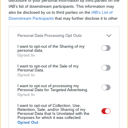
disclosure of your personal information by third parties on the
Radiant behatolt a
Kido
nevű brit bölcsődelánc
IAB’s list of downstream participants. This information may
rendszerébe, ahonnan
több ezer kisgyermek fényképét
also be disclosed by us to third parties on the
IAB’s List of
és személyes adatait
lopták el. A kiberbűnözők 600 000
Downstream Participants
that may further disclose it to other
third parties.
fontot, vagyis nagyjából 270 millió forintot követeltek
Bitcoinban, cserébe azért, hogy töröljék az adatokat, spt,
Please note that this website/app uses one or more Google
Personal Data Processing Opt Outs
egyes szülőket
közvetlenül is megkerestek fenyegető
services and may gather and store information including but
not limited to your visit or usage behaviour. You may click to
I want to opt-out of the Sharing of my
üzenetekkel
, hogy fokozzák a nyomást.
personal data.
grant or deny consent to Google and its third-party tags to
Opted In
use your data for below specified purposes in below Google
consent section.
I want to opt-out of the Sale of my
Personal Data.
A közfelháborodás azonban gyorsan elszabadult, a brit
Opted In
sajtó, politikusok és kiberbiztonsági szakértők egyaránt
I want to opt-out of processing my
elítélték a támadást, amit "minden határon túlmenőnek"
Personal Data for Targeted Advertising.
Opted In
neveztek. Pár nappal később a Radiant váratlanul
megváltoztatta álláspontját,
a csoport tagjai
I want to opt-out of Collection, Use,
elhomályosították, majd
törölték az összes
Retention, Sale, and/or Sharing of my
Personal Data that Is Unrelated with the
gyermekfotót
, azt állítva, hogy az adatokat teljesen
Purposes for which it was collected.
Opted Out
megsemmisítették.