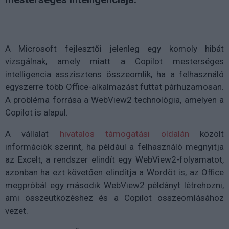
A Microsoft fejlesztői jelenleg egy komoly hibát
vizsgálnak, amely miatt a
Copilot mesterséges
intelligencia asszisztens összeomlik
, ha a felhasználó
egyszerre több Office-alkalmazást futtat párhuzamosan.
A probléma forrása a
WebView2
technológia, amelyen a
Copilot is alapul.
A vállalat
hivatalos támogatási oldalán
közölt
információk szerint, ha például a felhasználó megnyitja
az Excelt, a rendszer elindít egy WebView2-folyamatot,
azonban ha ezt követően elindítja a Wordöt is, az Office
megpróbál egy második WebView2 példányt létrehozni,
ami
összeütközéshez és a Copilot összeomlásához
vezet.