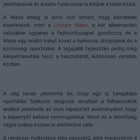
jelentéseivel és kreatív funkcióival
is kitűnik a többi közül.
A Waze eddig is arról volt ismert, hogy bátrabban
kísérletezik, mint a
Google Maps
, a két alkalmazást
valójában ugyanaz a fejlesztőcsapat gondozza, de a
Waze egy önálló irányt követ a humoros dizájnjával és a
közösségi riportokkal. A legújabb fejlesztés pedig még
kényelmesebbé teszi a használatát, különösen vezetés
közben.
A cég tavaly jelentette be, hogy
egy új hangalapú
riportálási funkción
dolgozik, amellyel a felhasználók
anélkül jelezhetik az úton tapasztalt eseményeket, hogy
a képernyőt kellene nyomogatniuk. Most ez a lehetőség
végre
széles körben is elérhetővé válik.
A rendszer működése elég egyszerű, elég megnyomni a