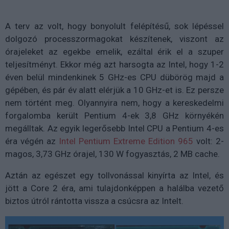
A terv az volt, hogy bonyolult felépítésű, sok lépéssel
dolgozó processzormagokat készítenek, viszont az
órajeleket az egekbe emelik, ezáltal érik el a szuper
teljesítményt. Ekkor még azt harsogta az Intel, hogy 1-2
éven belül mindenkinek 5 GHz-es CPU dübörög majd a
gépében, és pár év alatt elérjük a 10 GHz-et is. Ez persze
nem történt meg. Olyannyira nem, hogy a kereskedelmi
forgalomba került Pentium 4-ek 3,8 GHz környékén
megálltak. Az egyik legerősebb Intel CPU a Pentium 4-es
éra végén az
Intel Pentium Extreme Edition 965
volt: 2-
magos, 3,73 GHz órajel, 130 W fogyasztás, 2 MB cache.
Aztán az egészet egy tollvonással kinyírta az Intel, és
jött a Core 2 éra, ami tulajdonképpen a halálba vezető
biztos útról rántotta vissza a csúcsra az Intelt.