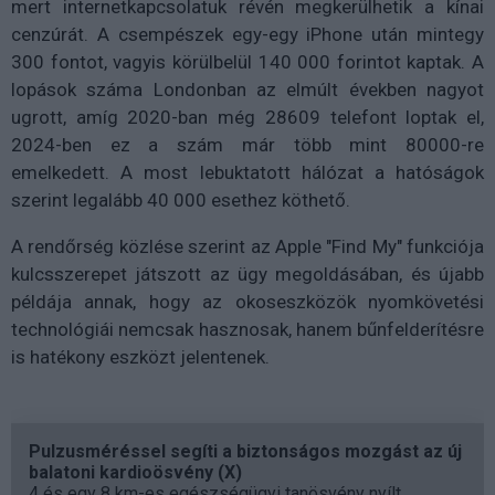
mert internetkapcsolatuk révén
megkerülhetik a kínai
cenzúrát
. A csempészek egy-egy iPhone után
mintegy
300 fontot, vagyis körülbelül 140 000 forintot
kaptak. A
lopások száma Londonban az elmúlt években nagyot
ugrott, amíg 2020-ban még
28609
telefont loptak el,
2024-ben ez a szám már
több mint 80000-re
emelkedett. A most lebuktatott hálózat a hatóságok
szerint
legalább 40 000 esethez köthető
.
A rendőrség közlése szerint az Apple "Find My" funkciója
kulcsszerepet játszott az ügy megoldásában, és újabb
példája annak, hogy az
okoseszközök nyomkövetési
technológiái
nemcsak hasznosak, hanem
bűnfelderítésre
is hatékony eszközt
jelentenek.
Pulzusméréssel segíti a biztonságos mozgást az új
balatoni kardioösvény (X)
4 és egy 8 km-es egészségügyi tanösvény nyílt