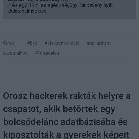
4 és egy 8 km-es egészségügyi tanösvény nyílt
Balatonalmádiban.
Címkék:
#byd
#elektromos autó
#szilárdtest
akkumulátor
#forradalom
Orosz hackerek rakták helyre a
csapatot, akik betörtek egy
bölcsődelánc adatbázisába és
kiposztolták a gyerekek képeit