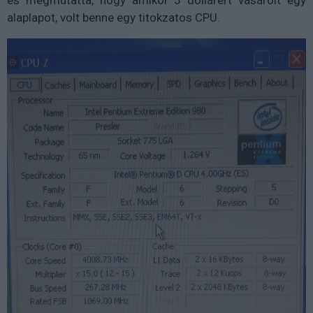
és megmutatta, hogy amikor 5 dollárért vásárolt egy
alaplapot, volt benne egy titokzatos CPU.