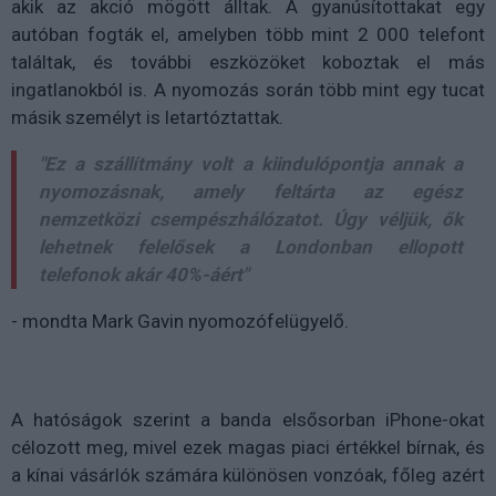
akik az akció mögött álltak. A gyanúsítottakat egy
autóban fogták el, amelyben több mint
2 000 telefont
találtak, és további eszközöket koboztak el más
ingatlanokból is. A nyomozás során
több mint egy tucat
másik személyt is letartóztattak
.
"Ez a szállítmány volt a kiindulópontja annak a
nyomozásnak, amely feltárta az egész
nemzetközi csempészhálózatot. Úgy véljük, ők
lehetnek felelősek
a Londonban ellopott
telefonok akár 40%-áért
"
- mondta Mark Gavin nyomozófelügyelő.
A hatóságok szerint a banda
elsősorban iPhone-okat
célozott meg
, mivel ezek magas piaci értékkel bírnak, és
a kínai vásárlók számára különösen vonzóak, főleg azért