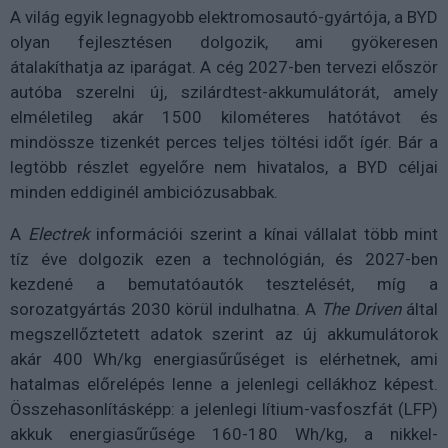
A világ egyik legnagyobb elektromosautó-gyártója, a BYD
olyan fejlesztésen dolgozik, ami gyökeresen
átalakíthatja az iparágat. A cég 2027-ben tervezi először
autóba szerelni új, szilárdtest-akkumulátorát, amely
elméletileg akár 1500 kilométeres hatótávot és
mindössze tizenkét perces teljes töltési időt ígér. Bár a
legtöbb részlet egyelőre nem hivatalos, a BYD céljai
minden eddiginél ambiciózusabbak.
A
Electrek
információi szerint a kínai vállalat több mint
tíz éve dolgozik ezen a technológián, és 2027-ben
kezdené a bemutatóautók tesztelését, míg a
sorozatgyártás 2030 körül indulhatna. A
The Driven
által
megszellőztetett adatok szerint az új akkumulátorok
akár 400 Wh/kg energiasűrűséget is elérhetnek, ami
hatalmas előrelépés lenne a jelenlegi cellákhoz képest.
Összehasonlításképp: a jelenlegi lítium-vasfoszfát (LFP)
akkuk energiasűrűsége 160-180 Wh/kg, a nikkel-