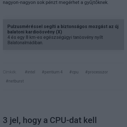
nagyon-nagyon sok pénzt megérhet a gyűjtőknek.
Pulzusméréssel segíti a biztonságos mozgást az új
balatoni kardioösvény (X)
4 és egy 8 km-es egészségügyi tanösvény nyílt
Balatonalmádiban.
Címkék:
#intel
#pentium 4
#cpu
#processzor
#netburst
3 jel, hogy a CPU-dat kell