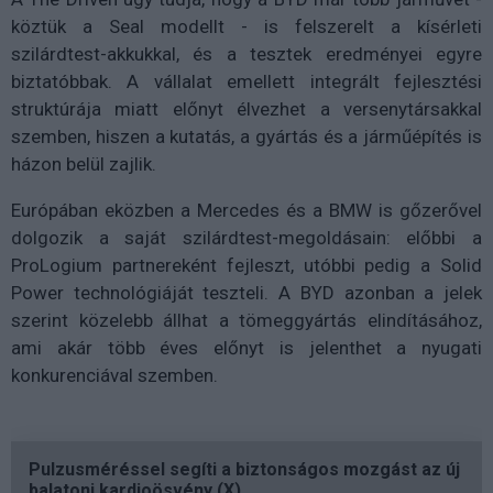
köztük a Seal modellt - is felszerelt a kísérleti
szilárdtest-akkukkal, és a tesztek eredményei egyre
biztatóbbak. A vállalat emellett integrált fejlesztési
struktúrája miatt előnyt élvezhet a versenytársakkal
szemben, hiszen a kutatás, a gyártás és a járműépítés is
házon belül zajlik.
Európában eközben a Mercedes és a BMW is gőzerővel
dolgozik a saját szilárdtest-megoldásain: előbbi a
ProLogium partnereként fejleszt, utóbbi pedig a Solid
Power technológiáját teszteli. A BYD azonban a jelek
szerint közelebb állhat a tömeggyártás elindításához,
ami akár több éves előnyt is jelenthet a nyugati
konkurenciával szemben.
Pulzusméréssel segíti a biztonságos mozgást az új
balatoni kardioösvény (X)