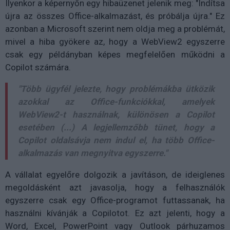
Ilyenkor a képernyőn egy hibaüzenet jelenik meg: "Indítsa
újra az összes Office-alkalmazást, és próbálja újra." Ez
azonban a Microsoft szerint
nem oldja meg a problémát
,
mivel a hiba gyökere az, hogy a WebView2 egyszerre
csak egy példányban képes megfelelően működni a
Copilot számára.
"Több ügyfél jelezte, hogy problémákba ütközik
azokkal az Office-funkciókkal, amelyek
WebView2-t használnak, különösen a Copilot
esetében (...) A legjellemzőbb tünet, hogy a
Copilot oldalsávja nem indul el, ha több Office-
alkalmazás van megnyitva egyszerre."
A vállalat egyelőre dolgozik a javításon, de
ideiglenes
megoldásként
azt javasolja, hogy a felhasználók
egyszerre csak egy Office-programot futtassanak
, ha
használni kívánják a Copilotot. Ez azt jelenti, hogy a
Word, Excel, PowerPoint vagy Outlook párhuzamos