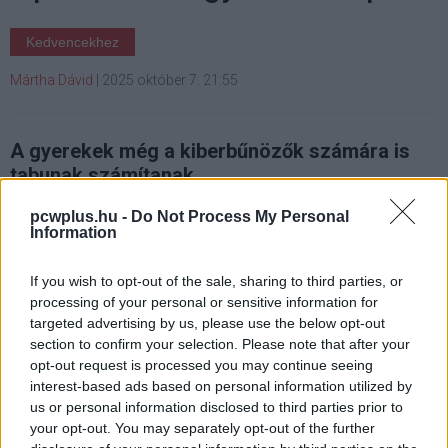
Kedvencekhez
Mártha Dávid
|
2025 október 7. 21:55
A gyerekek még a kiberbűnözők számára is
tabunak számítanak.
pcwplus.hu -
Do Not Process My Personal
Information
Egy
hackercsoport nyilvánosan bocsánatot kért
amiatt,
If you wish to opt-out of the sale, sharing to third parties, or
hogy feltörte egy brit bölcsődelánc rendszerét, és
processing of your personal or sensitive information for
gyerekek fotóit tette közzé az interneten. A "Radiant"
targeted advertising by us, please use the below opt-out
section to confirm your selection. Please note that after your
néven ismert zsarolóvírusos banda néhány nap alatt
opt-out request is processed you may continue seeing
példátlan közutálatot váltott és ki állítólag belső
interest-based ads based on personal information utilized by
nyomásra visszakozott.
us or personal information disclosed to third parties prior to
your opt-out. You may separately opt-out of the further
A támadás szeptember végén történt, amikor is a