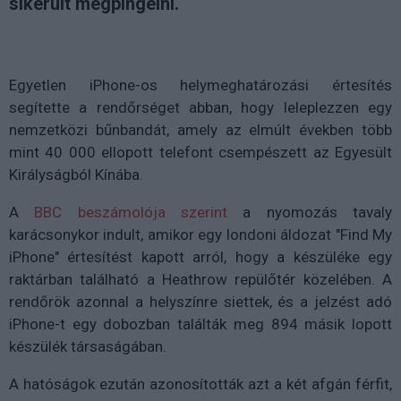
sikerült megpingelni.
Egyetlen
iPhone-os helymeghatározási értesítés
segítette a rendőrséget abban, hogy leleplezzen egy
nemzetközi bűnbandát, amely az elmúlt években
több
mint 40 000 ellopott telefont
csempészett az Egyesült
Királyságból Kínába.
A
BBC
beszámolója szerint
a nyomozás tavaly
karácsonykor indult, amikor egy londoni áldozat
"Find My
iPhone"
értesítést kapott arról, hogy a készüléke egy
raktárban található a Heathrow repülőtér közelében. A
rendőrök azonnal a helyszínre siettek, és a jelzést adó
iPhone-t
egy dobozban találták meg 894 másik lopott
készülék társaságában.
A hatóságok ezután azonosították azt a két afgán férfit,