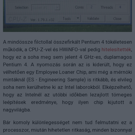
A mindössze filctollal összefirkált Pentium 4 tökéletesen
működik, a CPU-Z-vel és HWiNFO-val pedig
hitelesítették
,
hogy ez a soha meg sem jelent 4 GHz-es, duplamagos
Pentium 4. A nyomozás során az is kiderült, hogy ez
vélhetően egy Employee Loaner Chip, ami még a mérnöki
mintáknál (ES - Engineering Sample) is ritkább, és elvileg
soha nem kerülhetne ki az Intel laborokból. Elképzelhető,
hogy az Intelnél az utóbbi időkben lezajlott tömeges
leépítések eredménye, hogy ilyen chip kijutott a
nagyvilágba.
Bár komoly különlegességet nem tud felmutatni ez a
processzor, miután hihetetlen ritkaság, minden bizonnyal