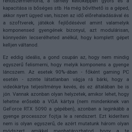
rendszermemória, a tárhely kellőképpen gyors és a
kapacitása is bőséges stb. Ha még bővíthető is a géped,
akkor nyert ügyed van, hiszen az idő előrehaladásával és
a szoftverek, játékok fejlődésével amint valamelyik
komponensed gyengének bizonyul, azt modulárisan,
könnyedén lecserélheted anélkül, hogy komplett gépet
kelljen váltanod.
Ez eddig ideális, a gond csupán az, hogy nem mindig
egyszerű felismerni, hogy melyik komponens a gyenge
láncszem. Az esetek 90%-ában - főként gaming PC
esetén - szinte látatlanban vágja rá bárki, hogy a
videókártya teljesítménye kevés, és ez általában be is
jön. Vannak azonban olyan helyzetek, amikor lehet, hogy
lehetne erősebb a VGA kártya (nem mindenkinek van
GeForce RTX 5090 a gépében), azonban a leginkább a
gyenge processzor fojtja le a rendszert. Ezt kideríteni
nem is olyan egyszerű, de azért mutatunk három olyan
módszert, amikkel meghatározhatod, hogy a te