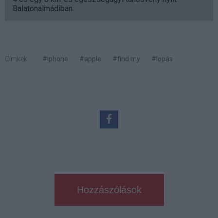
Balatonalmádiban.
Címkék:
#iphone
#apple
#find my
#lopás
Hozzászólások