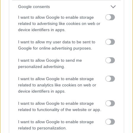
Google consents
"Minden gyermekadat törlésre került. Semmi sem
maradt, a szülők megnyugodhatnak. Sajnáljuk,
I want to allow Google to enable storage
hogy gyerekeket bántottunk"
related to advertising like cookies on web or
device identifiers in apps.
- írta a Radiant
egyik tagja a BBC-nek
. A szakértők szerint
I want to allow my user data to be sent to
ez
önvédelmi reakció
volt, Jamie MacColl, a Royal United
Google for online advertising purposes.
Services Institute kiberbiztonsági kutatója szerint:
I want to allow Google to send me
"Nem érdemes őket túlbecsülni. Egyszerűen
personalized advertising.
átléptek egy vörös vonalat, amit még a legtöbb
hacker sem mer. Gyerekeket támadni a
I want to allow Google to enable storage
kiberbűnözői közösségen belül is tabu."
related to analytics like cookies on web or
device identifiers in apps.
MacColl elmondta, hogy az orosz nyelvű
I want to allow Google to enable storage
hackerhálózatokban különösen
erős belső nyomás
related to functionality of the website or app.
nehezedhetett a Radiant tagjaira, mivel a gyerekek célba
vétele nemcsak morálisan elítélendő, de
fokozott
I want to allow Google to enable storage
figyelmet von magára a nyugati hatóságok részéről, ami
related to personalization.