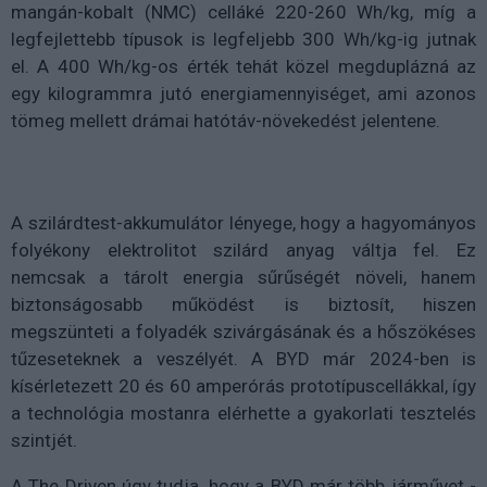
mangán-kobalt (NMC) celláké 220-260 Wh/kg, míg a
legfejlettebb típusok is legfeljebb 300 Wh/kg-ig jutnak
el. A 400 Wh/kg-os érték tehát közel megduplázná az
egy kilogrammra jutó energiamennyiséget, ami azonos
tömeg mellett drámai hatótáv-növekedést jelentene.
A szilárdtest-akkumulátor lényege, hogy a hagyományos
folyékony elektrolitot szilárd anyag váltja fel. Ez
nemcsak a tárolt energia sűrűségét növeli, hanem
biztonságosabb működést is biztosít, hiszen
megszünteti a folyadék szivárgásának és a hőszökéses
tűzeseteknek a veszélyét. A BYD már 2024-ben is
kísérletezett 20 és 60 amperórás prototípuscellákkal, így
a technológia mostanra elérhette a gyakorlati tesztelés
szintjét.
A The Driven úgy tudja, hogy a BYD már több járművet -