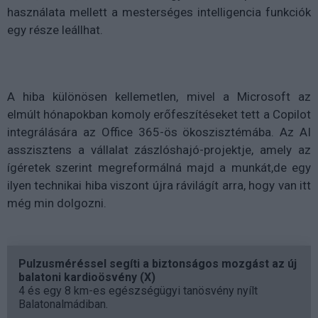
használata mellett a mesterséges intelligencia funkciók
egy része leállhat.
A hiba különösen kellemetlen, mivel a Microsoft az
elmúlt hónapokban komoly erőfeszítéseket tett a Copilot
integrálására az Office 365-ös ökoszisztémába. Az AI
asszisztens a vállalat zászlóshajó-projektje, amely az
ígéretek szerint
megreformálná majd a munkát,de
egy
ilyen technikai hiba viszont újra rávilágít arra, hogy van itt
még min dolgozni.
Pulzusméréssel segíti a biztonságos mozgást az új
balatoni kardioösvény (X)
4 és egy 8 km-es egészségügyi tanösvény nyílt
Balatonalmádiban.