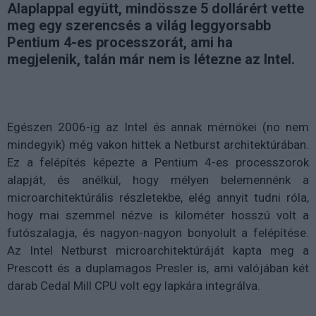
Alaplappal együtt, mindössze 5 dollárért vette
meg egy szerencsés a világ leggyorsabb
Pentium 4-es processzorát, ami ha
megjelenik, talán már nem is létezne az Intel.
Egészen 2006-ig az Intel és annak mérnökei (no nem
mindegyik) még vakon hittek a Netburst architektúrában.
Ez a felépítés képezte a Pentium 4-es processzorok
alapját, és anélkül, hogy mélyen belemennénk a
microarchitektúrális részletekbe, elég annyit tudni róla,
hogy mai szemmel nézve is kilométer hosszú volt a
futószalagja, és nagyon-nagyon bonyolult a felépítése.
Az Intel Netburst microarchitektúráját kapta meg a
Prescott és a duplamagos Presler is, ami valójában két
darab Cedal Mill CPU volt egy lapkára integrálva.