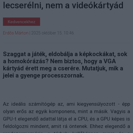
lecserélni, nem a videókártyád
Kedvencekhez
Erdős Márton
|
2025 október 15. 10:46
Szaggat a játék, eldobálja a képkockákat, sok
a homokórázás? Nem biztos, hogy a VGA
kártyád érett meg a cserére. Mutatjuk, mik a
jelei a gyenge processzornak.
Az ideális számítógép az, ami kiegyensúlyozott - épp
olyan erős az egyik komponens, mint a másik. Vagyis a
GPU-t elegendő adattal látja el a CPU, és a GPU képes is
feldolgozni mindent, amit rá öntenek. Ehhez elegendő a