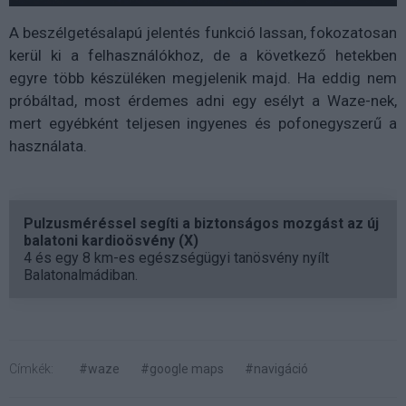
A beszélgetésalapú jelentés funkció lassan, fokozatosan
kerül ki a felhasználókhoz, de a következő hetekben
egyre több készüléken megjelenik majd. Ha eddig nem
próbáltad, most érdemes adni egy esélyt a Waze-nek,
mert egyébként teljesen ingyenes és pofonegyszerű a
használata.
Pulzusméréssel segíti a biztonságos mozgást az új
balatoni kardioösvény (X)
4 és egy 8 km-es egészségügyi tanösvény nyílt
Balatonalmádiban.
Címkék:
#waze
#google maps
#navigáció