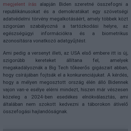
megjelent írás
alapján Biden szeretné összefogni a
republikánusokat és a demokratákat egy szövetségi
adatvédelmi törvény megalkotásáért, amely többek közt
szigorúan szabályozná a tartózkodási helyre, az
egészségügyi információkra és a biometrikus
azonosításra vonatkozó adatgyűjtést.
Ami pedig a versenyt illeti, az USA első embere itt is új,
szigorúbb kereteket állítana fel, amelyek
megakadályoznák a Big Tech tőkeerős gigászait abban,
hogy csírájában fojtsák el a konkurenciájukat. A kérdés,
hogy a mélyen megosztott ország élén álló Bidennek
vajon van-e esélye elérni mindezt, hiszen már vészesen
közeleg a 2024-ben esedékes elnökválasztás, ami
általában nem szokott kedvezni a táborokon átívelő
összefogási hajlandóságnak.