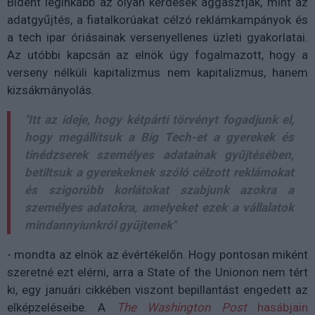
Bident leginkább az olyan kérdések aggasztják, mint az
adatgyűjtés, a fiatalkorúakat célzó reklámkampányok és
a tech ipar óriásainak versenyellenes üzleti gyakorlatai.
Az utóbbi kapcsán az elnök úgy fogalmazott, hogy a
verseny nélküli kapitalizmus nem kapitalizmus, hanem
kizsákmányolás.
"Itt az ideje, hogy kétpárti törvényt fogadjunk el,
hogy megállítsuk a Big Tech-et a gyerekek és
tinédzserek személyes adatainak gyűjtésében,
betiltsuk a gyerekeknek szóló célzott reklámokat
és szigorúbb korlátokat szabjunk azokra a
személyes adatokra, amelyeket ezek a vállalatok
mindannyiunkról gyűjtenek"
- mondta az elnök az évértékelőn. Hogy pontosan miként
szeretné ezt elérni, arra a State of the Unionon nem tért
ki, egy januári cikkében viszont bepillantást engedett az
elképzeléseibe. A
The Washington Post
hasábjain