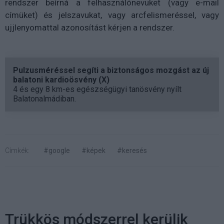
rendszer beírná a felhasználónevüket (vagy e-mail
címüket) és jelszavukat, vagy arcfelismeréssel, vagy
ujjlenyomattal azonosítást kérjen a rendszer.
Pulzusméréssel segíti a biztonságos mozgást az új
balatoni kardioösvény (X)
4 és egy 8 km-es egészségügyi tanösvény nyílt
Balatonalmádiban.
Címkék:
#google
#képek
#keresés
Trükkös módszerrel kerülik