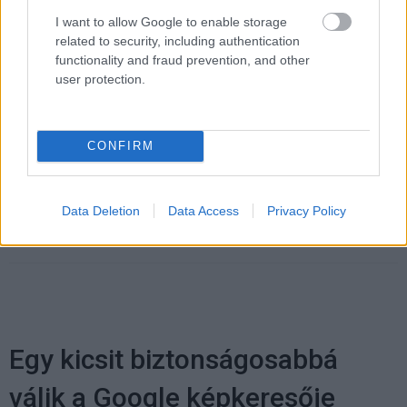
I want to allow Google to enable storage
related to security, including authentication
Pulzusméréssel segíti a biztonságos mozgást az új
functionality and fraud prevention, and other
balatoni kardioösvény (X)
user protection.
4 és egy 8 km-es egészségügyi tanösvény nyílt
Balatonalmádiban.
CONFIRM
Címkék:
#microsoft
#bing
#openai
#chatgpt
#gpt-
Data Deletion
Data Access
Privacy Policy
4
Egy kicsit biztonságosabbá
válik a Google képkeresője