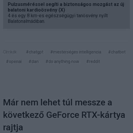
Pulzusméréssel segíti a biztonságos mozgást az új
balatoni kardioösvény (X)
4 és egy 8 km-es egészségügyi tanösvény nyílt
Balatonalmádiban.
Címkék:
#chatgpt
#mesterséges intelligencia
#chatbot
#openai
#dan
#do anything now
#reddit
Már nem lehet túl messze a
következő GeForce RTX-kártya
rajtja