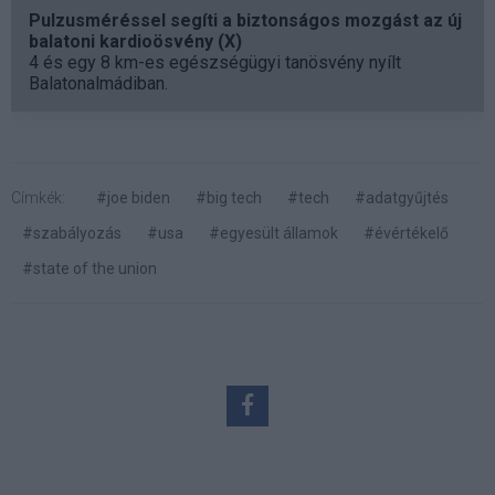
Pulzusméréssel segíti a biztonságos mozgást az új
balatoni kardioösvény (X)
4 és egy 8 km-es egészségügyi tanösvény nyílt
Balatonalmádiban.
Címkék:
#joe biden
#big tech
#tech
#adatgyűjtés
#szabályozás
#usa
#egyesült államok
#évértékelő
#state of the union