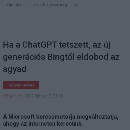
#tinédzser
#mark zuckerberg
#vr
Ha a ChatGPT tetszett, az új
generációs Bingtől eldobod az
agyad
Kedvencekhez
Héjja Máté
|
2023 február 7. 21:15
A Microsoft keresőmotorja megváltoztatja,
ahogy az interneten keresünk.