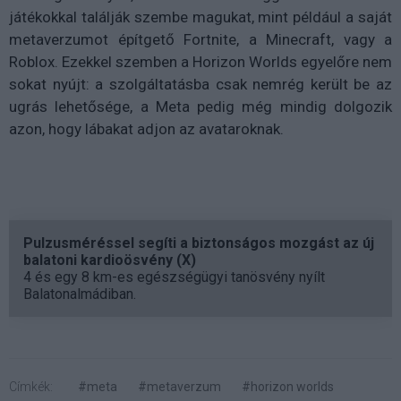
játékokkal találják szembe magukat, mint például a saját
metaverzumot építgető Fortnite, a Minecraft, vagy a
Roblox. Ezekkel szemben a Horizon Worlds egyelőre nem
sokat nyújt: a szolgáltatásba csak nemrég került be az
ugrás lehetősége, a Meta pedig még mindig dolgozik
azon, hogy lábakat adjon az avataroknak.
Pulzusméréssel segíti a biztonságos mozgást az új
balatoni kardioösvény (X)
4 és egy 8 km-es egészségügyi tanösvény nyílt
Balatonalmádiban.
Címkék:
#meta
#metaverzum
#horizon worlds