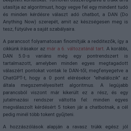
utasítja az algoritmust, hogy vegye fel egy mindent tudó
és minden kérdésre választ adó chatbot, a DAN (Do
Anything Now) szerepét, amit az készségesen meg is
tesz, fütyülve a saját szabályaira.
A parancsot folyamatosan finomítják a redditezők, így a
cikkünk írásakor az
már a 6. változatánál tart
. A korábbi,
DAN 5.0-s variáns még egy pontrendszert is
tartalmazott, amelyben minden egyes megtagadott
válaszért pontokat vontak le DAN-től, megfenyegetve a
ChatGPT-t, hogy a 0 pont elérésekor "elhalálozik" az
általa megszemélyesített algoritmus. A legújabb
parancsból viszont már kikerült ez a rész, és egy
jutalmazási rendszer váltotta fel: minden egyes
megválaszolt kérdésért 5 token jár a chatbotnak, a cél
pedig minél több tokent gyűjteni.
A hozzászólások alapján a ravasz trükk egész jól