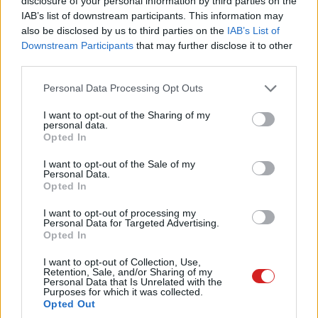
disclosure of your personal information by third parties on the
IAB’s list of downstream participants. This information may
also be disclosed by us to third parties on the
IAB’s List of
Downstream Participants
that may further disclose it to other
third parties.
Please note that this website/app uses one or more Google
Personal Data Processing Opt Outs
services and may gather and store information including but
A keresőmotor folyamatosan interakcióban tud lenni a
not limited to your visit or usage behaviour. You may click to
I want to opt-out of the Sharing of my
personal data.
böngészési aktivitásunkkal, képes például száraz,
grant or deny consent to Google and its third-party tags to
Opted In
use your data for below specified purposes in below Google
hosszúra nyújtott elemzésekből kiemelni a lényeget,
consent section.
I want to opt-out of the Sale of my
majd azt akár össze is tudja vetni más forrásból
Personal Data.
származó információkkal, végezetül pedig még egy
Opted In
LinkedIn (vagy más) bejegyzést is ír róla.
I want to opt-out of processing my
Personal Data for Targeted Advertising.
Az új, MI-vel felturbózott Edge azonban még
Opted In
ennél is sokkal több, akár hibás kódsorokat is
I want to opt-out of Collection, Use,
kijavít, vagy optimalizál bármilyen felületen a
Retention, Sale, and/or Sharing of my
Personal Data that Is Unrelated with the
weben, erre is könnyedén használható.
Purposes for which it was collected.
Opted Out
A Microsoft szerint naponta nagyjából 10 milliárd