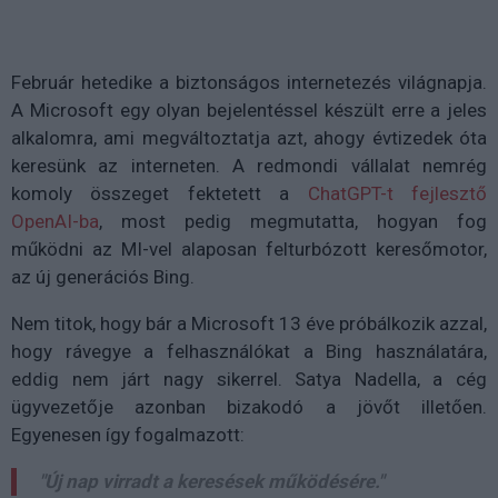
Február hetedike a biztonságos internetezés világnapja.
A Microsoft egy olyan bejelentéssel készült erre a jeles
alkalomra, ami megváltoztatja azt, ahogy évtizedek óta
keresünk az interneten. A redmondi vállalat nemrég
komoly összeget fektetett a
ChatGPT-t fejlesztő
OpenAI-ba
, most pedig megmutatta, hogyan fog
működni az MI-vel alaposan felturbózott keresőmotor,
az új generációs Bing.
Nem titok, hogy bár a Microsoft 13 éve próbálkozik azzal,
hogy rávegye a felhasználókat a Bing használatára,
eddig nem járt nagy sikerrel. Satya Nadella, a cég
ügyvezetője azonban bizakodó a jövőt illetően.
Egyenesen így fogalmazott:
"Új nap virradt a keresések működésére."