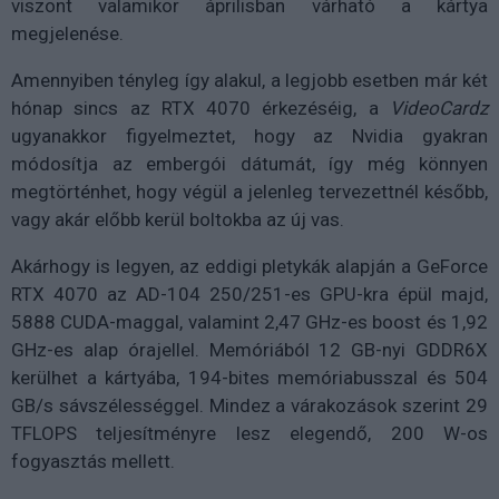
viszont valamikor áprilisban várható a kártya
megjelenése.
Amennyiben tényleg így alakul, a legjobb esetben már két
hónap sincs az RTX 4070 érkezéséig, a
VideoCardz
ugyanakkor figyelmeztet, hogy az Nvidia gyakran
módosítja az embergói dátumát, így még könnyen
megtörténhet, hogy végül a jelenleg tervezettnél később,
vagy akár előbb kerül boltokba az új vas.
Akárhogy is legyen, az eddigi pletykák alapján a GeForce
RTX 4070 az AD-104 250/251-es GPU-kra épül majd,
5888 CUDA-maggal, valamint 2,47 GHz-es boost és 1,92
GHz-es alap órajellel. Memóriából 12 GB-nyi GDDR6X
kerülhet a kártyába, 194-bites memóriabusszal és 504
GB/s sávszélességgel. Mindez a várakozások szerint 29
TFLOPS teljesítményre lesz elegendő, 200 W-os
fogyasztás mellett.