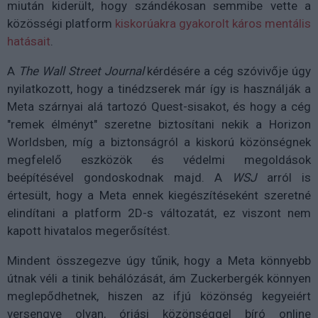
miután kiderült, hogy szándékosan semmibe vette a
közösségi platform
kiskorúakra gyakorolt káros mentális
hatásait
.
A
The Wall Street Journal
kérdésére a cég szóvivője úgy
nyilatkozott, hogy a tinédzserek már így is használják a
Meta szárnyai alá tartozó Quest-sisakot, és hogy a cég
"remek élményt" szeretne biztosítani nekik a Horizon
Worldsben, míg a biztonságról a kiskorú közönségnek
megfelelő eszközök és védelmi megoldások
beépítésével gondoskodnak majd. A
WSJ
arról is
értesült, hogy a Meta ennek kiegészítéseként szeretné
elindítani a platform 2D-s változatát, ez viszont nem
kapott hivatalos megerősítést.
Mindent összegezve úgy tűnik, hogy a Meta könnyebb
útnak véli a tinik behálózását, ám Zuckerbergék könnyen
meglepődhetnek, hiszen az ifjú közönség kegyeiért
versengve olyan, óriási közönséggel bíró online