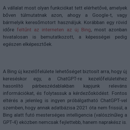
A vállalat most olyan funkciókat tett elérhetővé, amelyek
bőven túlmutatnak azon, ahogy a Google-t, vagy
bármelyik keresőmotort használjuk. Korábban egy rövid
időre
feltűnt az interneten az új Bing
, most azonban
hivatalosan is bemutatkozott, a képességei pedig
egészen elképesztőek.
A Bing új kezelőfelülete lehetőséget biztosít arra, hogy új
kereséskor egy, a ChatGPT-re kezelőfelületéhez
hasonlító párbeszédablakban kapjunk releváns
információkat, és folytassuk a kérdezősködést. Fontos
eltérés a jelenleg is ingyen próbálgatható ChatGPT-vel
szemben, hogy annak adatbázisa 2021 óta nem frissül, a
Bing alatt futó mesterséges intelligencia (valószínűleg a
GPT-4) eközben nemcsak fejlettebb, hanem naprakész is.