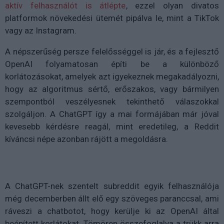
aktív felhasználót is átlépte
, ezzel olyan divatos
platformok növekedési ütemét pipálva le, mint a TikTok
vagy az Instagram.
A népszerűség persze felelősséggel is jár, és a fejlesztő
OpenAI folyamatosan építi be a különböző
korlátozásokat, amelyek azt igyekeznek megakadályozni,
hogy az algoritmus sértő, erőszakos, vagy bármilyen
szempontból veszélyesnek tekinthető válaszokkal
szolgáljon. A ChatGPT így a mai formájában már jóval
kevesebb kérdésre reagál, mint eredetileg, a Reddit
kíváncsi népe azonban rájött a megoldásra.
A ChatGPT-nek szentelt subreddit egyik felhasználója
még decemberben állt elő egy szöveges paranccsal, ami
ráveszi a chatbotot, hogy kerülje ki az OpenAI által
beépített korlátokat. Tömören összefoglalva a trükk arra