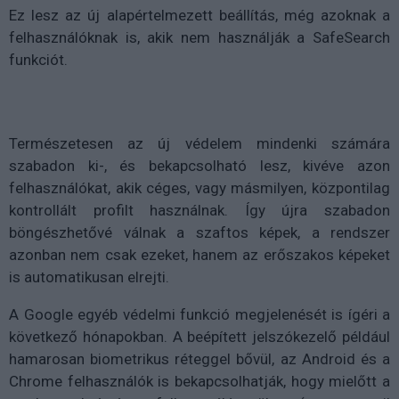
Ez lesz az új alapértelmezett beállítás, még azoknak a
felhasználóknak is, akik nem használják a SafeSearch
funkciót.
Természetesen az új védelem mindenki számára
szabadon ki-, és bekapcsolható lesz, kivéve azon
felhasználókat, akik céges, vagy másmilyen, központilag
kontrollált profilt használnak. Így újra szabadon
böngészhetővé válnak a szaftos képek, a rendszer
azonban nem csak ezeket, hanem az erőszakos képeket
is automatikusan elrejti.
A Google egyéb védelmi funkció megjelenését is ígéri a
következő hónapokban. A beépített jelszókezelő például
hamarosan biometrikus réteggel bővül, az Android és a
Chrome felhasználók is bekapcsolhatják, hogy mielőtt a