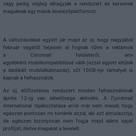
vagy pedig végleg elhagyják a rendszert és keresnek
maguknak egy másik levelezőplatformot.
A változásokkal együtt jár majd az is, hogy nagyjából
február végétől teljesen el fognak tűnni a reklámok
a Citromail felületéről, ami
egyébként mobilkompatibilissé válik (ezzel együtt eltűnik
a dedikált mobilalkalmazás), sőt 10GB-nyi tárhelyet is
kapnak a felhasználók.
Az új, előfizetéses rendszert minden felhasználónak
április 12-ig van lehetősége aktiválni. A Fjordmail
International tájékoztatása arról már nem mesél, hogy
egészen pontosan mi történik azzal, aki ezt elmulasztja,
de egészen bizonyosan nem fogja majd elérni saját
profilját, illetve magukat a leveleit.