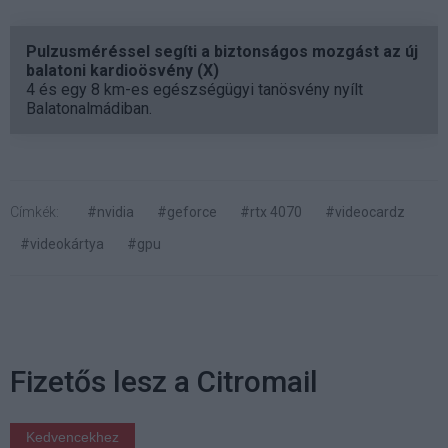
Pulzusméréssel segíti a biztonságos mozgást az új
balatoni kardioösvény (X)
4 és egy 8 km-es egészségügyi tanösvény nyílt
Balatonalmádiban.
Címkék:
#nvidia
#geforce
#rtx 4070
#videocardz
#videokártya
#gpu
Fizetős lesz a Citromail
Kedvencekhez