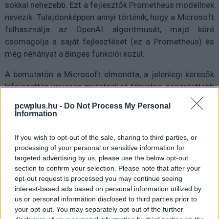
sokkal nehezebb. Ezt a fejlesztők Prometheus modellnek
nevezik. Tulajdonképpen annyi történik, hogy a Microsoft
felhasználja az OpenAI algoritmusát, majd köré
csomagolja a saját fejlesztését (ez a Prometheus) és
még néhányat a Binges funkciói közül.
A bemutatón a Microsoft elmondta, a jelenlegi keresők
kifejezetten ügyesen mutatnak rá tényekre, összetettebb
kérdésekkel azonban egyáltalán nem tudnak
pcwplus.hu -
Do Not Process My Personal
megbirkózni. A Bing ehhez képest a közeljövőben már
Information
asszisztensként működhet. A prezentáció során például
egy 5 napon át tartó nyaralásra is simán összerakott az
If you wish to opt-out of the sale, sharing to third parties, or
új Bing egy programlistát. De ez még közel sem minden.
processing of your personal or sensitive information for
targeted advertising by us, please use the below opt-out
section to confirm your selection. Please note that after your
opt-out request is processed you may continue seeing
interest-based ads based on personal information utilized by
us or personal information disclosed to third parties prior to
your opt-out. You may separately opt-out of the further