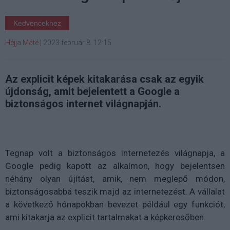
Kedvencekhez
Héjja Máté
|
2023 február 8. 12:15
Az explicit képek kitakarása csak az egyik
újdonság, amit bejelentett a Google a
biztonságos internet világnapján.
Tegnap volt a biztonságos internetezés világnapja, a
Google pedig kapott az alkalmon, hogy bejelentsen
néhány olyan újítást, amik, nem meglepő módon,
biztonságosabbá teszik majd az internetezést. A vállalat
a következő hónapokban bevezet például egy funkciót,
ami kitakarja az explicit tartalmakat a képkeresőben.