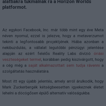
alattiakra tukmálnák rá a Horizon Worlds
platformot.
Az egykori Facebook, Inc. már több mint egy éve Meta
néven nyomul, ezzel is jelezve, hogy a metaverzumot
tekinti a legfontosabb projektjének. Hiába azonban a
nekibuzdulás, a vállalat legutóbbi pénzügyi jelentése
alapján az ezért felelős Reality Labs divízió
óriási
veszteségeket termel
, korábban pedig kiszivárgott, hogy
a cég még a
saját alkalmazottait sem tudja rávenni
a
szolgáltatás használatára.
Most itt egy újabb jelentés, amely arról árulkodik, hogy
Mark Zuckerbergék kétségbeesetten igyekeznek életet
lehelni a döcögősen épülő alternatív valóságukba.