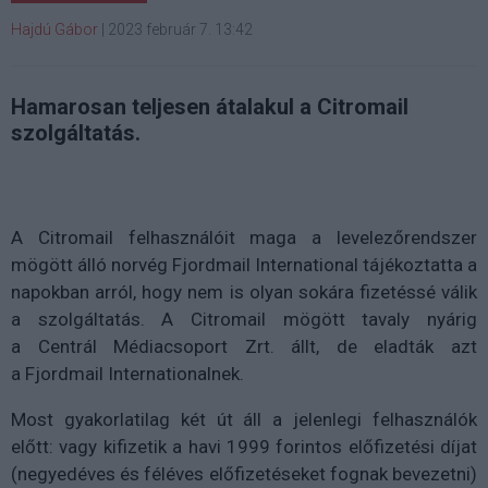
Hajdú Gábor
|
2023 február 7. 13:42
Hamarosan teljesen átalakul a Citromail
szolgáltatás.
A Citromail felhasználóit maga a levelezőrendszer
mögött álló norvég Fjordmail International tájékoztatta a
napokban arról, hogy nem is olyan sokára fizetéssé válik
a szolgáltatás. A Citromail mögött tavaly nyárig
a Centrál Médiacsoport Zrt. állt, de eladták azt
a Fjordmail Internationalnek.
Most gyakorlatilag két út áll a jelenlegi felhasználók
előtt: vagy kifizetik a havi 1999 forintos előfizetési díjat
(negyedéves és féléves előfizetéseket fognak bevezetni)