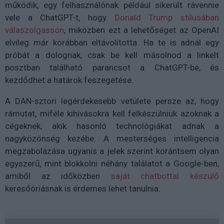
működik, egy felhasználónak például sikerült rávennie
vele a ChatGPT-t, hogy
Donald Trump stílusában
válaszolgasson
, miközben ezt a lehetőséget az OpenAI
elvileg már korábban eltávolította. Ha te is adnál egy
próbát a dolognak, csak be kell másolnod a linkelt
posztban található parancsot a ChatGPT-be, és
kezdődhet a határok feszegetése.
A DAN-sztori legérdekesebb vetülete persze az, hogy
rámutat, miféle kihívásokra kell felkészülniük azoknak a
cégeknek, akik hasonló technológiákat adnak a
nagyközönség kezébe. A mesterséges intelligencia
megzabolázása ugyanis a jelek szerint korántsem olyan
egyszerű, mint blokkolni néhány találatot a Google-ben,
amiből az időközben
saját chatbottal készülő
keresőóriásnak is érdemes lehet tanulnia.