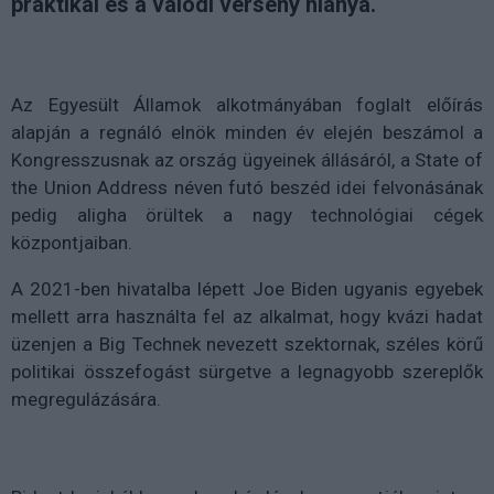
praktikái és a valódi verseny hiánya.
Az Egyesült Államok alkotmányában foglalt előírás
alapján a regnáló elnök minden év elején beszámol a
Kongresszusnak az ország ügyeinek állásáról, a State of
the Union Address néven futó beszéd idei felvonásának
pedig aligha örültek a nagy technológiai cégek
központjaiban.
A 2021-ben hivatalba lépett Joe Biden ugyanis egyebek
mellett arra használta fel az alkalmat, hogy kvázi hadat
üzenjen a Big Technek nevezett szektornak, széles körű
politikai összefogást sürgetve a legnagyobb szereplők
megregulázására.