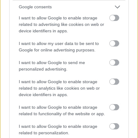
keresést indítunk, ezeknek azonban körülbelül a fele
Google consents
megválaszolatlanul marad, mivel a jelenlegi keresők csak
I want to allow Google to enable storage
weboldalakat és kulcsszavakat keresnek, nem pedig
related to advertising like cookies on web or
összefüggő válaszokat adnak, két keresés között nincs
device identifiers in apps.
kapcsolat. Pontosabban nem volt, mostanáig.
I want to allow my user data to be sent to
Az új kereső
itt kipróbálható
, de egyelőre csak példa
Google for online advertising purposes.
keresésekkel, azonban fel lehet iratkozni a várólistára.
I want to allow Google to send me
Szép lassan pedig globálisan is elrajtol az internetes
personalized advertising.
keresés új generációja.
I want to allow Google to enable storage
Nadella megjegyezte, szerinte ez a technológia átszabja
related to analytics like cookies on web or
majd az összes szoftveres kategóriát, sőt megvan
device identifiers in apps.
benne a lehetőség, hogy az internetet is átalakítsa.
I want to allow Google to enable storage
Szerinte a jövőben minden számítógépes interakció egy
related to functionality of the website or app.
hasonló, párbeszédszerű rendszeren keresztül zajlik
majd. Ennek az első lépése, legalábbis a Microsoft
I want to allow Google to enable storage
számára, a keresés átalakítása.
related to personalization.