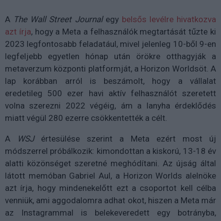
A
The Wall Street Journal
egy
belsős levélre hivatkozva
azt írja
, hogy a Meta a felhasználók megtartását tűzte ki
2023 legfontosabb feladatául, mivel jelenleg 10-ből 9-en
legfeljebb egyetlen hónap után örökre otthagyják a
metaverzum központi platformját, a Horizon Worldsöt. A
lap korábban arról is beszámolt, hogy a vállalat
eredetileg 500 ezer havi aktív felhasználót szeretett
volna szerezni 2022 végéig, ám a lanyha érdeklődés
miatt végül 280 ezerre csökkentették a célt.
A
WSJ
értesülése szerint a Meta ezért most új
módszerrel próbálkozik: kimondottan a kiskorú, 13-18 év
alatti közönséget szeretné meghódítani. Az újság által
látott memóban Gabriel Aul, a Horizon Worlds alelnöke
azt írja, hogy mindenekelőtt ezt a csoportot kell célba
venniük, ami aggodalomra adhat okot, hiszen a Meta már
az Instagrammal is belekeveredett egy botrányba,