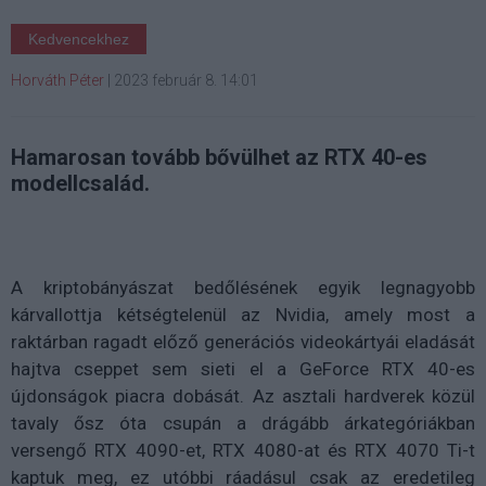
Kedvencekhez
Horváth Péter
|
2023 február 8. 14:01
Hamarosan tovább bővülhet az RTX 40-es
modellcsalád.
A kriptobányászat bedőlésének egyik legnagyobb
kárvallottja kétségtelenül az Nvidia, amely most a
raktárban ragadt előző generációs videokártyái eladását
hajtva cseppet sem sieti el a GeForce RTX 40-es
újdonságok piacra dobását. Az asztali hardverek közül
tavaly ősz óta csupán a drágább árkategóriákban
versengő RTX 4090-et, RTX 4080-at és RTX 4070 Ti-t
kaptuk meg, ez utóbbi ráadásul csak az eredetileg