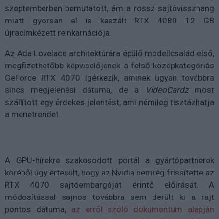
szeptemberben bemutatott, ám a rossz sajtóvisszhang
miatt gyorsan el is kaszált RTX 4080 12 GB
újracímkézett reinkarnációja.
Az Ada Lovelace architektúrára épülő modellcsalád első,
megfizethetőbb képviselőjének a felső-középkategóriás
GeForce RTX 4070 ígérkezik, aminek ugyan továbbra
sincs megjelenési dátuma, de a
VideoCardz
most
szállított egy érdekes jelentést, ami némileg tisztázhatja
a menetrendet.
A GPU-hírekre szakosodott portál a gyártópartnerek
köréből úgy értesült, hogy az Nvidia nemrég frissítette az
RTX 4070 sajtóembargóját érintő előírását. A
módosítással sajnos továbbra sem derült ki a rajt
pontos dátuma,
az erről szóló dokumentum alapján