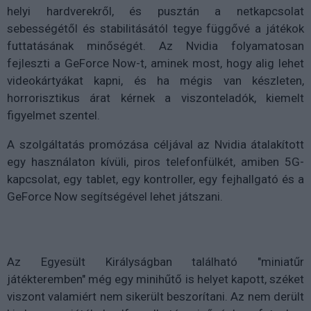
helyi hardverekről, és pusztán a netkapcsolat
sebességétől és stabilitásától tegye függővé a játékok
futtatásának minőségét. Az Nvidia folyamatosan
fejleszti a GeForce Now-t, aminek most, hogy alig lehet
videokártyákat kapni, és ha mégis van készleten,
horrorisztikus árat kérnek a viszonteladók, kiemelt
figyelmet szentel.
A szolgáltatás promózása céljával az Nvidia átalakított
egy használaton kívüli, piros telefonfülkét, amiben 5G-
kapcsolat, egy tablet, egy kontroller, egy fejhallgató és a
GeForce Now segítségével lehet játszani.
Az Egyesült Királyságban található "miniatűr
játékteremben" még egy minihűtő is helyet kapott, széket
viszont valamiért nem sikerült beszorítani. Az nem derült