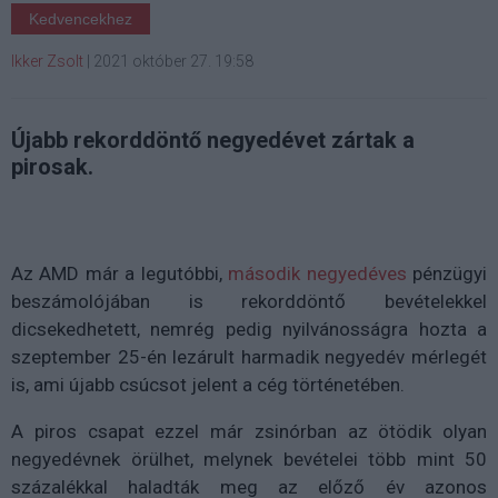
Kedvencekhez
Ikker Zsolt
|
2021 október 27. 19:58
Újabb rekorddöntő negyedévet zártak a
pirosak.
Az AMD már a legutóbbi,
második negyedéves
pénzügyi
beszámolójában is rekorddöntő bevételekkel
dicsekedhetett, nemrég pedig nyilvánosságra hozta a
szeptember 25-én lezárult harmadik negyedév mérlegét
is, ami újabb csúcsot jelent a cég történetében.
A piros csapat ezzel már zsinórban az ötödik olyan
negyedévnek örülhet, melynek bevételei több mint 50
százalékkal haladták meg az előző év azonos