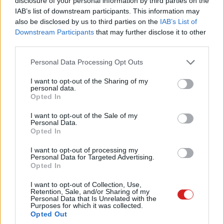
disclosure of your personal information by third parties on the
ma megtudtunk
IAB’s list of downstream participants. This information may
also be disclosed by us to third parties on the
IAB’s List of
Downstream Participants
that may further disclose it to other
Kedvencekhez
third parties.
Erdei Patrik
|
2021 október 27. 18:22
Please note that this website/app uses one or more Google
Personal Data Processing Opt Outs
services and may gather and store information including but
not limited to your visit or usage behaviour. You may click to
I want to opt-out of the Sharing of my
personal data.
grant or deny consent to Google and its third-party tags to
Az Intel bemutatta vadonatúj, 12. generációs
Opted In
use your data for below specified purposes in below Google
processzorait, kiderült, mi igaz az eddigi
consent section.
I want to opt-out of the Sale of my
pletykákból.
Personal Data.
Opted In
I want to opt-out of processing my
Personal Data for Targeted Advertising.
Opted In
Miután az AMD a Ryzennel új erőre kapott, nagy lett a
nyomás az Intelen, olyan processzorokat kellett
I want to opt-out of Collection, Use,
villantania, amik megmutatják, hogy még mindig
Retention, Sale, and/or Sharing of my
Personal Data that Is Unrelated with the
érdemes piros helyett kéket választani. Még nem tudjuk,
Purposes for which it was collected.
Opted Out
mennyire sikerült ez az Intel Alder Lake-szériájával, de