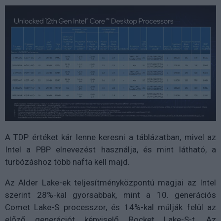
A TDP értéket kár lenne keresni a táblázatban, mivel az
Intel a PBP elnevezést használja, és mint látható, a
turbózáshoz több nafta kell majd.
Az Alder Lake-ek teljesítményközpontú magjai az Intel
szerint 28%-kal gyorsabbak, mint a 10. generációs
Comet Lake-S processzor, és 14%-kal múlják felül az
előző generációt képviselő Rocket Lake-S-t. Az