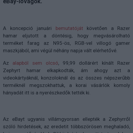
eBay-lovagok.
A koncepció januári
bemutatóját
követően a Razer
hamar eljutott a döntésig, hogy megvásárolható
terméket farag az N95-ös, RGB-vel villogó gamer
maszkjából, ami végül néhány napja vált elérhetővé.
Az
alapból sem olcsó
, 99,99 dollárért kínált Razer
Zephyrt hamar elkapkodták, ám ahogy azt a
videokártyáknál, konzoloknál és az összes népszerűbb
terméknél megszokhattuk, a korai vásárlók komoly
hányadát itt is a nyerészkedők tették ki.
Az eBayt ugyanis villámgyorsan ellepték a Zephyrről
szóló hirdetések, az eredetit többszörösen meghaladó,