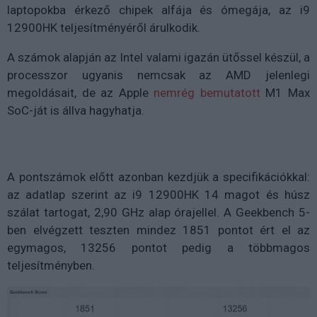
laptopokba érkező chipek alfája és ómegája, az i9
12900HK teljesítményéről árulkodik.
A számok alapján az Intel valami igazán ütőssel készül, a
processzor ugyanis nemcsak az AMD jelenlegi
megoldásait, de az Apple
nemrég bemutatott
M1 Max
SoC-ját is állva hagyhatja.
A pontszámok előtt azonban kezdjük a specifikációkkal:
az adatlap szerint az i9 12900HK 14 magot és húsz
szálat tartogat, 2,90 GHz alap órajellel. A Geekbench 5-
ben elvégzett teszten mindez 1851 pontot ért el az
egymagos, 13256 pontot pedig a többmagos
teljesítményben.