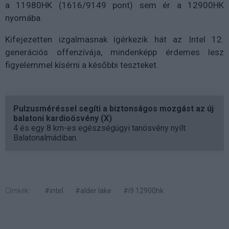
a 11980HK (1616/9149 pont) sem ér a 12900HK
nyomába.
Kifejezetten izgalmasnak ígérkezik hát az Intel 12.
generációs offenzívája, mindenképp érdemes lesz
figyelemmel kísérni a későbbi teszteket.
Pulzusméréssel segíti a biztonságos mozgást az új
balatoni kardioösvény (X)
4 és egy 8 km-es egészségügyi tanösvény nyílt
Balatonalmádiban.
Címkék:
#intel
#alder lake
#i9 12900hk