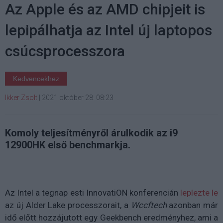
Az Apple és az AMD chipjeit is
lepipálhatja az Intel új laptopos
csúcsprocesszora
Kedvencekhez
Ikker Zsolt
|
2021 október 28. 08:23
Komoly teljesítményről árulkodik az i9
12900HK első benchmarkja.
Az Intel a tegnap esti InnovatiON konferencián
leplezte le
az új Alder Lake processzorait, a
Wccftech
azonban már
idő előtt hozzájutott egy Geekbench eredményhez, ami a