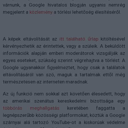
várnunk, a Google hivatalos blogján ugyanis nemrég
megjelent a
közlemény
a törlési lehetőség élesítéséről.
A képek eltávolítását az
itt található űrlap
kitöltésével
kérvényezhetik az érintettek, vagy a szüleik. A beküldött
információk alapján emberi moderátorok vizsgálják az
egyes eseteket, szükség szerint végrehajtva a törlést. A
Google ugyanakkor figyelmeztet, hogy csak a találatok
eltávolításáról van szó, maguk a tartalmak ettől még
természetesen az interneten maradnak.
Az új funkció nem sokkal azt követően élesedett, hogy
az amerikai szenátus kereskedelmi bizottsága egy
többórás meghallgatás
keretében faggatta a
legnépszerűbb közösségi platformokat, köztük a Google
szárnyai alá tartozó YouTube-ot a kiskorúak védelme