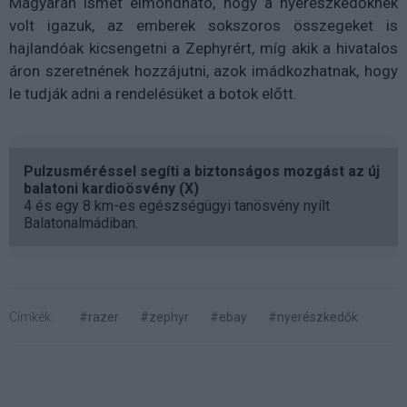
Magyarán ismét elmondható, hogy a nyerészkedőknek
volt igazuk, az emberek sokszoros összegeket is
hajlandóak kicsengetni a Zephyrért, míg akik a hivatalos
áron szeretnének hozzájutni, azok imádkozhatnak, hogy
le tudják adni a rendelésüket a botok előtt.
Pulzusméréssel segíti a biztonságos mozgást az új
balatoni kardioösvény (X)
4 és egy 8 km-es egészségügyi tanösvény nyílt
Balatonalmádiban.
Címkék:
#razer
#zephyr
#ebay
#nyerészkedők