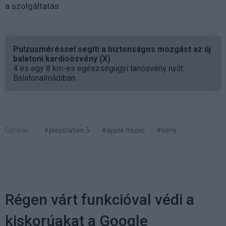
a szolgáltatás.
Pulzusméréssel segíti a biztonságos mozgást az új
balatoni kardioösvény (X)
4 és egy 8 km-es egészségügyi tanösvény nyílt
Balatonalmádiban.
Címkék:
#playstation 5
#apple music
#sony
Régen várt funkcióval védi a
kiskorúakat a Google