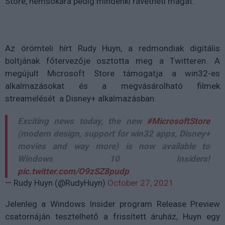
Store, nemsokára pedig mindenki rávetheti magát.
Az örömteli hírt Rudy Huyn, a redmondiak digitális
boltjának főtervezője osztotta meg a Twitteren. A
megújult Microsoft Store támogatja a win32-es
alkalmazásokat és a megvásárolható filmek
streamelését a Disney+ alkalmazásban.
Exciting news today, the new
#MicrosoftStore
(modern design, support for win32 apps, Disney+
movies and way more) is now available to
Windows 10 Insiders!
pic.twitter.com/O9zSZ8pudp
— Rudy Huyn (@RudyHuyn)
October 27, 2021
Jelenleg a Windows Insider program Release Preview
csatornáján tesztelhető a frissített áruház, Huyn egy