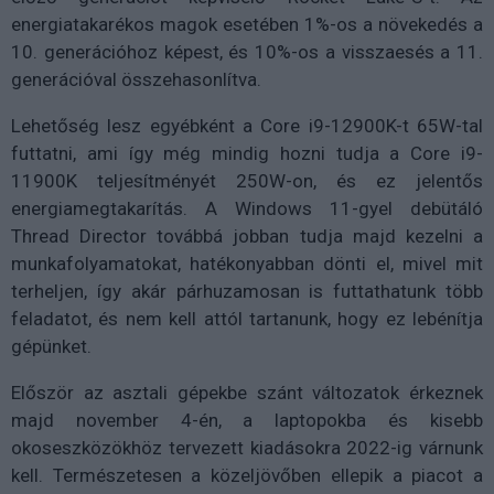
energiatakarékos magok esetében 1%-os a növekedés a
10. generációhoz képest, és 10%-os a visszaesés a 11.
generációval összehasonlítva.
Lehetőség lesz egyébként a Core i9-12900K-t 65W-tal
futtatni, ami így még mindig hozni tudja a Core i9-
11900K teljesítményét 250W-on, és ez jelentős
energiamegtakarítás. A Windows 11-gyel debütáló
Thread Director továbbá jobban tudja majd kezelni a
munkafolyamatokat, hatékonyabban dönti el, mivel mit
terheljen, így akár párhuzamosan is futtathatunk több
feladatot, és nem kell attól tartanunk, hogy ez lebénítja
gépünket.
Először az asztali gépekbe szánt változatok érkeznek
majd november 4-én, a laptopokba és kisebb
okoseszközökhöz tervezett kiadásokra 2022-ig várnunk
kell. Természetesen a közeljövőben ellepik a piacot a