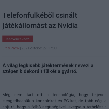
Telefonfülkéből csinált
játékállomást az Nvidia
Kedvencekhez
Erdei Patrik
|
2021 október 27. 17:03
A világ legkisebb játéktermének nevezi a
szépen kidekorált fülkét a gyártó.
Még nem tart ott a technológia, hogy teljesen
elengedhessük a konzolokat és PC-ket, de több cég is
hajt rá, hogy a felhő segítségével levegye a terhelést a