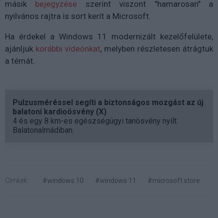
másik
bejegyzése
szerint viszont "hamarosan" a
nyilvános rajtra is sort kerít a Microsoft.
Ha érdekel a Windows 11 modernizált kezelőfelülete,
ajánljuk
korábbi videónkat
, melyben részletesen átrágtuk
a témát.
Pulzusméréssel segíti a biztonságos mozgást az új
balatoni kardioösvény (X)
4 és egy 8 km-es egészségügyi tanösvény nyílt
Balatonalmádiban.
Címkék:
#windows 10
#windows 11
#microsoft store