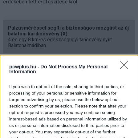
érdekében tett erőfeszítéseikről.
Pulzusméréssel segíti a biztonságos mozgást az új
balatoni kardioösvény (X)
4 és egy 8 km-es egészségügyi tanösvény nyílt
Balatonalmádiban.
pcwplus.hu -
Do Not Process My Personal
Information
Címkék:
#google
#kiskorúak
#keresés
#képek
If you wish to opt-out of the sale, sharing to third parties, or
processing of your personal or sensitive information for
targeted advertising by us, please use the below opt-out
section to confirm your selection. Please note that after your
opt-out request is processed you may continue seeing
Intel Alder Lake - ár,
interest-based ads based on personal information utilized by
us or personal information disclosed to third parties prior to
megjelenés, és minden, amit
your opt-out. You may separately opt-out of the further