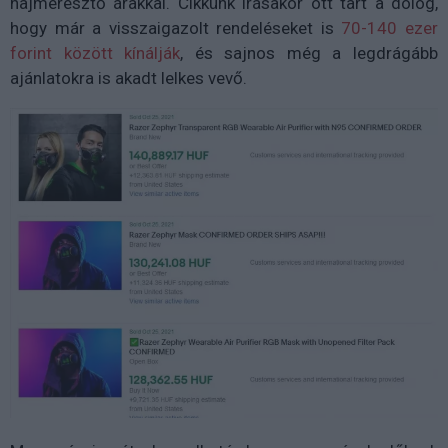
hajmeresztő árakkal. Cikkünk írásakor ott tart a dolog,
hogy már a visszaigazolt rendeléseket is
70-140 ezer
forint között kínálják
, és sajnos még a legdrágább
ajánlatokra is akadt lelkes vevő.