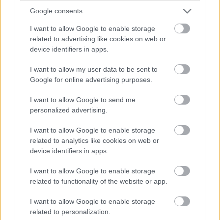
egyelőre jók a kilátások.
Google consents
Ma végre hivatalosan is bemutatkozott a 12. generációs
I want to allow Google to enable storage
Intel Core processzorcsalád, amit a Core i5-12600K, a
related to advertising like cookies on web or
device identifiers in apps.
Core i7-12700K és a Core i9-12900K, valamint ezek
integrált GPU nélküli KF változatai alkotnak.
I want to allow my user data to be sent to
Google for online advertising purposes.
I want to allow Google to send me
Kezdjük rögtön egy jó hírrel: az ajánlott fogyasztói ár
personalized advertising.
nem szökött az egekbe, a 16-magos, csúcsnak számító
I want to allow Google to enable storage
i9-12900K 589 dollárba fog kerülni, a 12-magos i7-
related to analytics like cookies on web or
12700K 409-be, a 10-magos Core i5-12600K pedig 289-
device identifiers in apps.
ért lesz hazavihető (ez adóval együtt rendre 230 ezer,
160 ezer és 115 ezer forint körüli árat jelent).
I want to allow Google to enable storage
related to functionality of the website or app.
Ugyanakkor azt érdemes észben tartani, hogy nehéz
időket élünk, simán lehet, hogy a viszonteladóknál már
I want to allow Google to enable storage
ennél jóval magasabb árakkal találkozunk majd.
related to personalization.