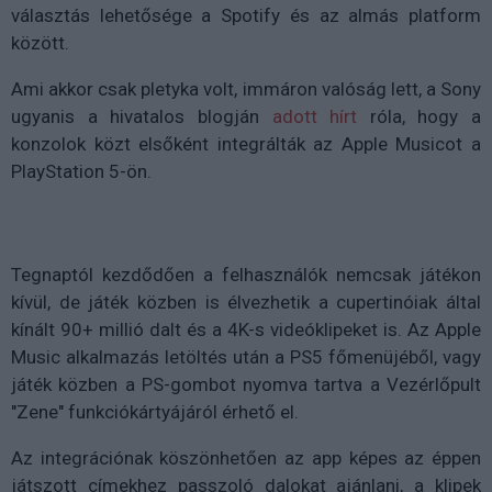
választás lehetősége a Spotify és az almás platform
között.
Ami akkor csak pletyka volt, immáron valóság lett, a Sony
ugyanis a hivatalos blogján
adott hírt
róla, hogy a
konzolok közt elsőként integrálták az Apple Musicot a
PlayStation 5-ön.
Tegnaptól kezdődően a felhasználók nemcsak játékon
kívül, de játék közben is élvezhetik a cupertinóiak által
kínált 90+ millió dalt és a 4K-s videóklipeket is. Az Apple
Music alkalmazás letöltés után a PS5 főmenüjéből, vagy
játék közben a PS-gombot nyomva tartva a Vezérlőpult
"Zene" funkciókártyájáról érhető el.
Az integrációnak köszönhetően az app képes az éppen
játszott címekhez passzoló dalokat ajánlani, a klipek