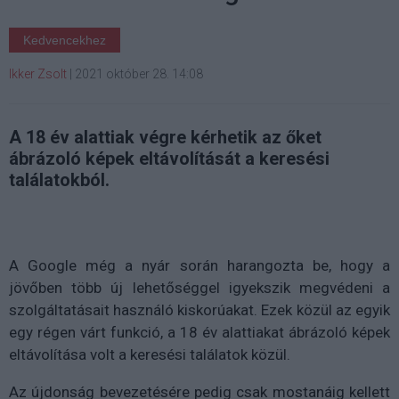
Kedvencekhez
Ikker Zsolt
|
2021 október 28. 14:08
A 18 év alattiak végre kérhetik az őket
ábrázoló képek eltávolítását a keresési
találatokból.
A Google még a nyár során harangozta be, hogy a
jövőben több új lehetőséggel igyekszik megvédeni a
szolgáltatásait használó kiskorúakat. Ezek közül az egyik
egy régen várt funkció, a 18 év alattiakat ábrázoló képek
eltávolítása volt a keresési találatok közül.
Az újdonság bevezetésére pedig csak mostanáig kellett