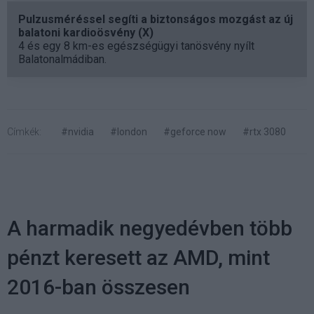
Pulzusméréssel segíti a biztonságos mozgást az új
balatoni kardioösvény (X)
4 és egy 8 km-es egészségügyi tanösvény nyílt
Balatonalmádiban.
Címkék:
#nvidia
#london
#geforce now
#rtx 3080
A harmadik negyedévben több
pénzt keresett az AMD, mint
2016-ban összesen