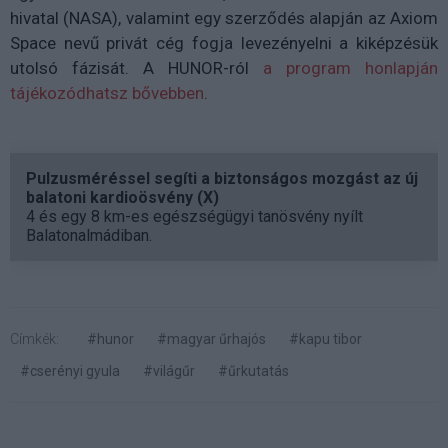
hivatal (NASA), valamint egy szerződés alapján az Axiom
Space nevű privát cég fogja levezényelni a kiképzésük
utolsó fázisát. A HUNOR-ról
a program honlapján
tájékozódhatsz bővebben
.
Pulzusméréssel segíti a biztonságos mozgást az új
balatoni kardioösvény (X)
4 és egy 8 km-es egészségügyi tanösvény nyílt
Balatonalmádiban.
Címkék:
#hunor
#magyar űrhajós
#kapu tibor
#cserényi gyula
#világűr
#űrkutatás