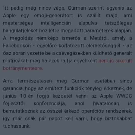
Itt pedig még nincs vége, Gurman szerint ugyanis az
Apple egy emoji-generátort is szállít majd, ami
mesterséges intelligencián alapulva tetszőleges
hangulatjeleket hoz létre megadott paraméterek alapján.
A megoldás némiképp ismerős a Metától, amely a
Facebookon - egyelőre korlátozott elérhetőséggel - az
ősz során vezette be a csevegésekben küldhető generált
matricákat, még ha ezek rajtja egyébként
nem is sikerült
botránymentesre
.
Arra természetesen még Gurman esetében sincs
garancia, hogy az említett funkciók tényleg érkeznek, de
június 10-én fogja kezdetét venni az Apple WWDC
fejlesztői konferenciája, ahol hivatalosan is
bemutatkoznak az ősszel érkező operációs rendszerek,
így már csak pár napot kell várni, hogy biztosabbat
tudhassunk.