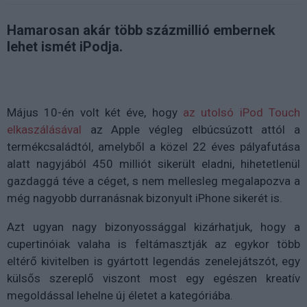
Hamarosan akár több százmillió embernek
lehet ismét iPodja.
Május 10-én volt két éve, hogy
az utolsó iPod Touch
elkaszálásával
az Apple végleg elbúcsúzott attól a
termékcsaládtól, amelyből a közel 22 éves pályafutása
alatt nagyjából 450 milliót sikerült eladni, hihetetlenül
gazdaggá téve a céget, s nem mellesleg megalapozva a
még nagyobb durranásnak bizonyult iPhone sikerét is.
Azt ugyan nagy bizonyossággal kizárhatjuk, hogy a
cupertinóiak valaha is feltámasztják az egykor több
eltérő kivitelben is gyártott legendás zenelejátszót, egy
külsős szereplő viszont most egy egészen kreatív
megoldással lehelne új életet a kategóriába.