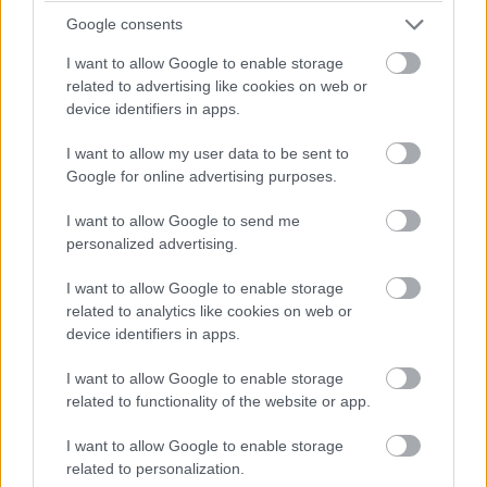
Google consents
I want to allow Google to enable storage
Alap és nem annyira alap funkciók
related to advertising like cookies on web or
device identifiers in apps.
A fenti bevezető ellenére azért nemcsak az extra
I want to allow my user data to be sent to
funkciókra koncentrálunk, hanem megmutatjuk azt is,
Google for online advertising purposes.
fájlkezelés terén mire képesek a hálózati adattárolók. Az
alap természetesen az, hogy egy NAS tárolja a fájlokat,
I want to allow Google to send me
amiket a belső hálózaton bármilyen eszközről el tudsz
personalized advertising.
érni. Számítógépen a tárhely csatlakoztatható
I want to allow Google to enable storage
meghajtóként, így például Windows alatt szinte úgy lehet
related to analytics like cookies on web or
használni a NAS-t, mint egy merevlemezt. De nemcsak a
device identifiers in apps.
PC, hanem a tévé vagy a médialejátszó is látja a NAS-t,
így a rajta lévő filmeket, sorozatokat és zenéket
I want to allow Google to enable storage
közvetlenül is le tudod játszani.
related to functionality of the website or app.
I want to allow Google to enable storage
Fontos tudni, hogy a NAS kezeli a jogosultságokat, így ha
related to personalization.
a családban nemcsak egyvalaki használja a hálózati