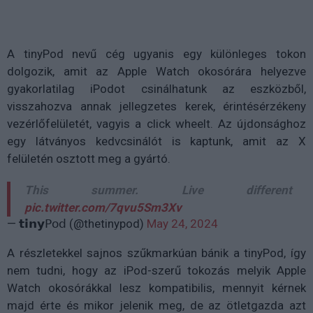
A tinyPod nevű cég ugyanis egy különleges tokon
dolgozik, amit az Apple Watch okosórára helyezve
gyakorlatilag iPodot csinálhatunk az eszközből,
visszahozva annak jellegzetes kerek, érintésérzékeny
vezérlőfelületét, vagyis a click wheelt. Az újdonsághoz
egy látványos kedvcsinálót is kaptunk, amit az X
felületén osztott meg a gyártó.
This summer. Live different
pic.twitter.com/7qvu5Sm3Xv
— 𝘁𝗶𝗻𝘆𝖯𝗈𝖽 (@thetinypod)
May 24, 2024
A részletekkel sajnos szűkmarkúan bánik a tinyPod, így
nem tudni, hogy az iPod-szerű tokozás melyik Apple
Watch okosórákkal lesz kompatibilis, mennyit kérnek
majd érte és mikor jelenik meg, de az ötletgazda azt