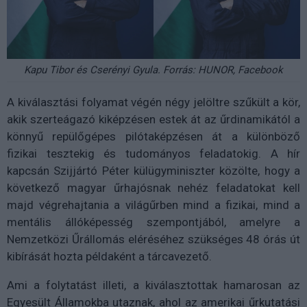
Kapu Tibor és Cserényi Gyula. Forrás: HUNOR, Facebook
A kiválasztási folyamat végén négy jelöltre szűkült a kör,
akik szerteágazó kiképzésen estek át az űrdinamikától a
könnyű repülőgépes pilótaképzésen át a különböző
fizikai tesztekig és tudományos feladatokig. A hír
kapcsán Szijjártó Péter külügyminiszter közölte, hogy a
következő magyar űrhajósnak nehéz feladatokat kell
majd végrehajtania a világűrben mind a fizikai, mind a
mentális állóképesség szempontjából, amelyre a
Nemzetközi Űrállomás eléréséhez szükséges 48 órás út
kibírását hozta példaként a tárcavezető.
Ami a folytatást illeti, a kiválasztottak hamarosan az
Egyesült Államokba utaznak, ahol az amerikai űrkutatási