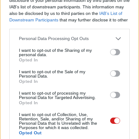
disclosure of your personal information by third parties on the
akár az egész család igényeit ki tudja szolgálni, egyúttal
IAB’s list of downstream participants. This information may
pedig képes az adatok biztonságáról, illetve azok távoli
also be disclosed by us to third parties on the
IAB’s List of
eléréséről is gondoskodni. Persze igaz az is, hogy egy
Downstream Participants
that may further disclose it to other
NAS messze nem a legolcsóbb alternatíva, ám ha azt is
third parties.
hozzávesszük, hogy a profi termékek a fájlkezelésen túl
Please note that this website/app uses one or more Google
Personal Data Processing Opt Outs
rengeteg extra funkciót kínálnak, a magasabb ár rögtön
services and may gather and store information including but
más megvilágításba kerül. Itt meg kell állnunk egy
not limited to your visit or usage behaviour. You may click to
I want to opt-out of the Sharing of my
personal data.
pillanatra: a piacon vannak olcsó és drága hálózati
grant or deny consent to Google and its third-party tags to
Opted In
use your data for below specified purposes in below Google
adattárolók, logikus módon a sokoldalúság inkább a
consent section.
drágább modellekre jellemző. Ha egy NAS-t nemcsak
I want to opt-out of the Sale of my
Personal Data.
fájlkezelésre szeretnél használni, akkor olyan típust kell
Opted In
választanod, amelynek tudása alkalmazásokkal
I want to opt-out of processing my
bővíthető; így nem vagy beszorítva a gyártó szabta
Personal Data for Targeted Advertising.
keretek közé, hanem lehetőséged van arra, hogy az
Opted In
eszköz tudását olyan irányba bővítsd, amely igényeidhez
I want to opt-out of Collection, Use,
legjobban passzol. Mindez azt jelenti, hogy a hazai
Retention, Sale, and/or Sharing of my
Personal Data that Is Unrelated with the
kínálatban főleg a QNAP, a Synology és az Asustor
Purposes for which it was collected.
Opted Out
termékei közül válogathatsz.