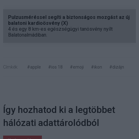
Pulzusméréssel segíti a biztonságos mozgást az új
balatoni kardioösvény (X)
4 és egy 8 km-es egészségügyi tanösvény nyílt
Balatonalmádiban.
Címkék:
#apple
#ios 18
#emoji
#ikon
#dizájn
Így hozhatod ki a legtöbbet
hálózati adattárolódból