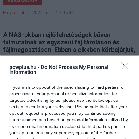
Kedvencekhez
Higyed Gábor
|
2024 június 23. 16:44
A NAS-okban rejlő lehetőségek bőven
túlmutatnak az egyszerű fájltároláson és
fájlmegosztáson. Ebben a cikkben körbejárjuk,
milyen további lehetőségeid vannak akkor, ha
NAS vásárlása mellett döntesz.
pcwplus.hu -
Do Not Process My Personal
Information
If you wish to opt-out of the sale, sharing to third parties, or
processing of your personal or sensitive information for
Noha egyre több információt tárolunk a felhőben, otthon
targeted advertising by us, please use the below opt-out
is egyre több adatot termelünk, elég csak arra gondolni,
section to confirm your selection. Please note that after your
hogy mobilunkkal rengeteg fényképet és videót
opt-out request is processed you may continue seeing
készítünk. A fotók és egyéb fájlok tárolására rengeteg
interest-based ads based on personal information utilized by
megoldás létezik, amelyek közül az egyik legjobb vitán
us or personal information disclosed to third parties prior to
felül a NAS: egyetlen eszköz nemcsak egy ember, hanem
your opt-out. You may separately opt-out of the further