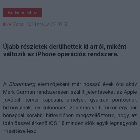
Kedvencekhez
Ikker Zsolt
|
2024 május 27. 07:55
Újabb részletek derülhettek ki arról, miként
változik az iPhone operációs rendszere.
A
Bloomberg
elemzőjeként már hosszú évek óta aktív
Mark Gurman rendszeresen szállít jelentéseket az Apple
jövőbeli tervei kapcsán, amelyek gyakran pontosnak
bizonyulnak, így különösen izgalmas volt, mikor egy pár
hónappal korábbi hírlevelében megszellőztette, hogy az
idén ősszel érkező iOS 18 minden idők egyik legnagyobb
frissítése lesz.