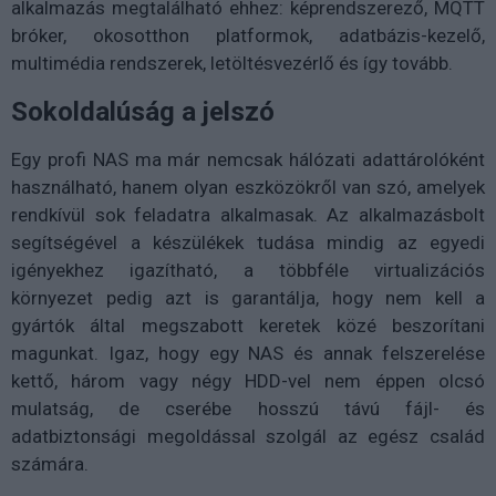
alkalmazás megtalálható ehhez: képrendszerező, MQTT
bróker, okosotthon platformok, adatbázis-kezelő,
multimédia rendszerek, letöltésvezérlő és így tovább.
Sokoldalúság a jelszó
Egy profi NAS ma már nemcsak hálózati adattárolóként
használható, hanem olyan eszközökről van szó, amelyek
rendkívül sok feladatra alkalmasak. Az alkalmazásbolt
segítségével a készülékek tudása mindig az egyedi
igényekhez igazítható, a többféle virtualizációs
környezet pedig azt is garantálja, hogy nem kell a
gyártók által megszabott keretek közé beszorítani
magunkat. Igaz, hogy egy NAS és annak felszerelése
kettő, három vagy négy HDD-vel nem éppen olcsó
mulatság, de cserébe hosszú távú fájl- és
adatbiztonsági megoldással szolgál az egész család
számára.