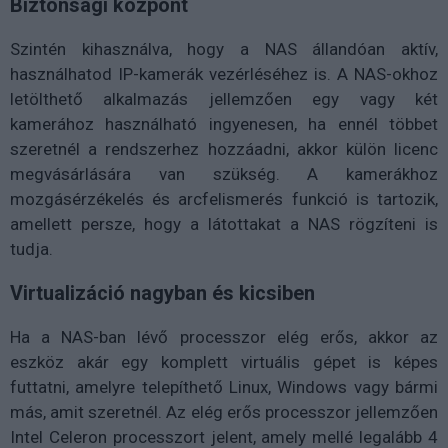
Biztonsági központ
Szintén kihasználva, hogy a NAS állandóan aktív,
használhatod IP-kamerák vezérléséhez is. A NAS-okhoz
letölthető alkalmazás jellemzően egy vagy két
kamerához használható ingyenesen, ha ennél többet
szeretnél a rendszerhez hozzáadni, akkor külön licenc
megvásárlására van szükség. A kamerákhoz
mozgásérzékelés és arcfelismerés funkció is tartozik,
amellett persze, hogy a látottakat a NAS rögzíteni is
tudja.
Virtualizáció nagyban és kicsiben
Ha a NAS-ban lévő processzor elég erős, akkor az
eszköz akár egy komplett virtuális gépet is képes
futtatni, amelyre telepíthető Linux, Windows vagy bármi
más, amit szeretnél. Az elég erős processzor jellemzően
Intel Celeron processzort jelent, amely mellé legalább 4