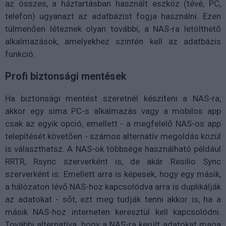
az összes, a háztartásban használt eszköz (tévé, PC,
telefon) ugyanazt az adatbázist fogja használni. Ezen
túlmenően léteznek olyan további, a NAS-ra letölthető
alkalmazások, amelyekhez szintén kell az adatbázis
funkció.
Profi biztonsági mentések
Ha biztonsági mentést szeretnél készíteni a NAS-ra,
akkor egy sima PC-s alkalmazás vagy a mobilos app
csak az egyik opció, emellett - a megfelelő NAS-os app
telepítését követően - számos alternatív megoldás közül
is választhatsz. A NAS-ok többsége használható például
RRTR, Rsync szerverként is, de akár Resilio Sync
szerverként is. Emellett arra is képesek, hogy egy másik,
a hálózaton lévő NAS-hoz kapcsolódva arra is duplikálják
az adatokat - sőt, ezt meg tudják tenni akkor is, ha a
másik NAS-hoz interneten keresztül kell kapcsolódni.
További alternatíva, hogy a NAS-ra került adatokat maga