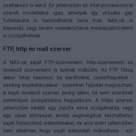
csatlakozó is kerül. Ez jellemzően az Intel processzorral
szerelt modellekre igaz, amelyek így virtuális gép
futtatására is használhatók (erre más NAS-ok is
képesek), vagy tévére csatlakoztatva médialejátszóként
is szolgálhatnak.
FTP, http és mail szerver
A NAS-ok saját FTP-szerverként, http-szerverként és
levelező szerverként is tudnak működni. Az FTP főleg
akkor lehet hasznos, ha barátokkal, családtagokkal -
esetleg munkatársakkal - szeretnél fájlokat megosztani,
a saját levelező szerver pedig akkor, ha nem szeretnél
semmilyen szolgáltatóra hagyatkozni. A https szerver
jellemzően inkább egy jópofa extra szolgáltatás, vagy
egy olyan környezet, amely segítségével tesztelhetsz
saját fejlesztésű weboldalakat, de arra azért jellemzően
nem alkalmas, hogy saját weboldalt működtess - ezt