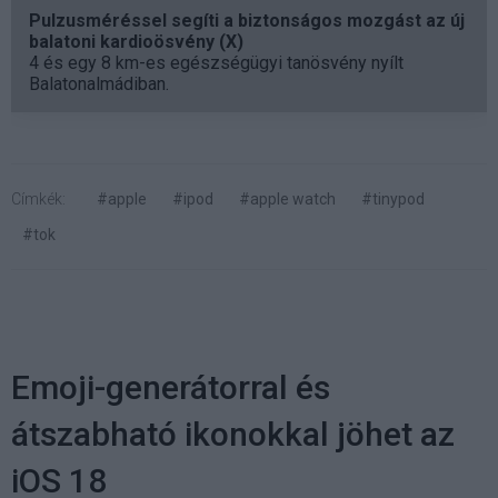
Pulzusméréssel segíti a biztonságos mozgást az új
balatoni kardioösvény (X)
4 és egy 8 km-es egészségügyi tanösvény nyílt
Balatonalmádiban.
Címkék:
#apple
#ipod
#apple watch
#tinypod
#tok
Emoji-generátorral és
átszabható ikonokkal jöhet az
iOS 18