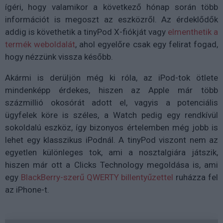
ígéri, hogy valamikor a következő hónap során több
információt is megoszt az eszközről. Az érdeklődők
addig is követhetik a tinyPod X-fiókját vagy
elmenthetik a
termék weboldalát
, ahol egyelőre csak egy felirat fogad,
hogy nézzünk vissza később.
Akármi is derüljön még ki róla, az iPod-tok ötlete
mindenképp érdekes, hiszen az Apple már több
százmillió okosórát adott el, vagyis a potenciális
ügyfelek köre is széles, a Watch pedig egy rendkívül
sokoldalú eszköz, így bizonyos értelemben még jobb is
lehet egy klasszikus iPodnál. A tinyPod viszont nem az
egyetlen különleges tok, ami a nosztalgiára játszik,
hiszen már ott a Clicks Technology megoldása is, ami
egy
BlackBerry-szerű QWERTY billentyűzettel
ruházza fel
az iPhone-t.