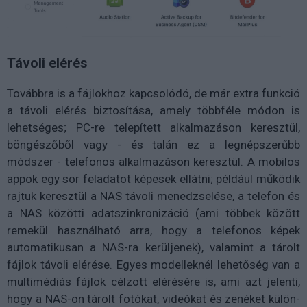
Távoli elérés
Továbbra is a fájlokhoz kapcsolódó, de már extra funkció
a távoli elérés biztosítása, amely többféle módon is
lehetséges; PC-re telepített alkalmazáson keresztül,
böngészőből vagy - és talán ez a legnépszerűbb
módszer - telefonos alkalmazáson keresztül. A mobilos
appok egy sor feladatot képesek ellátni; például működik
rajtuk keresztül a NAS távoli menedzselése, a telefon és
a NAS közötti adatszinkronizáció (ami többek között
remekül használható arra, hogy a telefonos képek
automatikusan a NAS-ra kerüljenek), valamint a tárolt
fájlok távoli elérése. Egyes modelleknél lehetőség van a
multimédiás fájlok célzott elérésére is, ami azt jelenti,
hogy a NAS-on tárolt fotókat, videókat és zenéket külön-