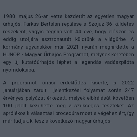
1980. május 26-án vette kezdetét az egyetlen magyar
űrhajós, Farkas Bertalan repülése a Szojuz-36 küldetés
részeként, vagyis tegnap volt 44 éve, hogy először és
eddig utoljára asztronautát küldtünk a világűrbe. A
kormány ugyanakkor már 2021 nyarán meghirdette a
HUNOR - Magyar Űrhajós Programot, melynek keretében
egy új kutatóűrhajós léphet a legendás vadászpilóta
nyomdokaiba.
A programot óriási érdeklődés kísérte, a 2022
januárjában zárult jelentkezési folyamat során 247
érvényes pályázat érkezett, melyek elbírálását követően
100 jelölt kezdhette meg a szükséges teszteket. Az
aprólékos kiválasztási procedúra most a végéhez ért, így
már tudjuk, ki lesz a következő magyar űrhajós.