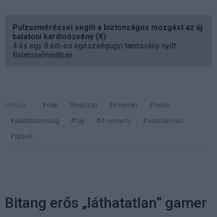
Pulzusméréssel segíti a biztonságos mozgást az új
balatoni kardioösvény (X)
4 és egy 8 km-es egészségügyi tanösvény nyílt
Balatonalmádiban.
Címkék:
#nas
#hálózat
#internet
#felhő
#adatbiztonság
#fájl
#it-security
#adattárolás
#tippek
Bitang erős „láthatatlan” gamer