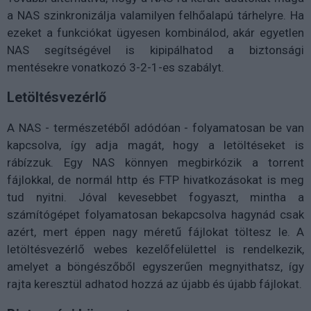
a NAS szinkronizálja valamilyen felhőalapú tárhelyre. Ha
ezeket a funkciókat ügyesen kombinálod, akár egyetlen
NAS segítségével is kipipálhatod a biztonsági
mentésekre vonatkozó 3-2-1-es szabályt.
Letöltésvezérlő
A NAS - természetéből adódóan - folyamatosan be van
kapcsolva, így adja magát, hogy a letöltéseket is
rábízzuk. Egy NAS könnyen megbirkózik a torrent
fájlokkal, de normál http és FTP hivatkozásokat is meg
tud nyitni. Jóval kevesebbet fogyaszt, mintha a
számítógépet folyamatosan bekapcsolva hagynád csak
azért, mert éppen nagy méretű fájlokat töltesz le. A
letöltésvezérlő webes kezelőfelülettel is rendelkezik,
amelyet a böngészőből egyszerűen megnyithatsz, így
rajta keresztül adhatod hozzá az újabb és újabb fájlokat.