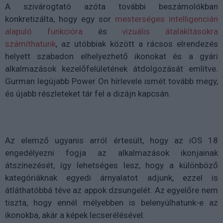
A szivárogtató azóta további beszámolókban
konkretizálta, hogy egy sor
mesterséges intelligencián
alapuló funkcióra
és
vizuális átalakításokra
számíthatunk
, az utóbbiak között a rácsos elrendezés
helyett szabadon elhelyezhető ikonokat és a gyári
alkalmazások kezelőfelületének átdolgozását említve.
Gurman legújabb Power On hírlevele ismét tovább megy,
és újabb részleteket tár fel a dizájn kapcsán.
Az elemző ugyanis arról értesült, hogy az iOS 18
engedélyezni fogja az alkalmazások ikonjainak
átszínezését, így lehetséges lesz, hogy a különböző
kategóriáknak egyedi árnyalatot adjunk, ezzel is
átláthatóbbá téve az appok dzsungelét. Az egyelőre nem
tiszta, hogy ennél mélyebben is belenyúlhatunk-e az
ikonokba, akár a képek lecserélésével.