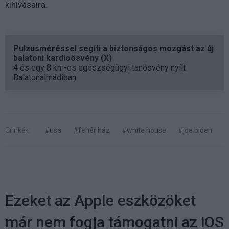
kihívásaira.
Pulzusméréssel segíti a biztonságos mozgást az új
balatoni kardioösvény (X)
4 és egy 8 km-es egészségügyi tanösvény nyílt
Balatonalmádiban.
Címkék:
#usa
#fehér ház
#white house
#joe biden
Ezeket az Apple eszközöket
már nem fogja támogatni az iOS