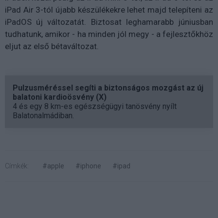
iPad Air 3-tól újabb készülékekre lehet majd telepíteni az
iPadOS új változatát. Biztosat leghamarabb júniusban
tudhatunk, amikor - ha minden jól megy - a fejlesztőkhöz
eljut az első bétaváltozat.
Pulzusméréssel segíti a biztonságos mozgást az új
balatoni kardioösvény (X)
4 és egy 8 km-es egészségügyi tanösvény nyílt
Balatonalmádiban.
Címkék:
#apple
#iphone
#ipad