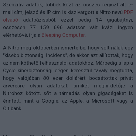
Szenzitív adatok, többek közt az összes regisztrált e-
mail cím, jelszó és IP cím is kiszivárgott a Nitro nevű
PDF
olvasó
adatbázisából, ezzel pedig 14 gigabájtnyi,
összesen 77 159 696 adatsor vált kvázi ingyen
elérhetővé, írja a
Bleeping Computer.
A Nitro még októberben ismerte be, hogy volt náluk egy
"kisebb biztonsági incidens", de akkor azt állították, hogy
az nem köthető felhasználói adatokhoz. Márpedig a lap a
Cycle kiberbiztonsági cégen keresztül tavaly megtudta,
hogy valójában 80 ezer dollárért bocsátottak privát
árverésre olyan adatokat, amiket meghirdetője a
Nitróhoz kötött, sőt a támadás olyan gigacégeket is
érintett, mint a Google, az Apple, a Microsoft vagy a
Citibank.