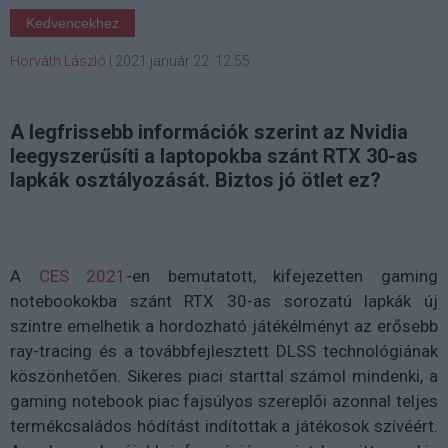
Kedvencekhez
Horváth László
|
2021 január 22. 12:55
A legfrissebb információk szerint az Nvidia
leegyszerűsíti a laptopokba szánt RTX 30-as
lapkák osztályozását. Biztos jó ötlet ez?
A
CES 2021
-en bemutatott, kifejezetten gaming
notebookokba szánt RTX 30-as sorozatú lapkák új
szintre emelhetik a hordozható játékélményt az erősebb
ray-tracing és a továbbfejlesztett DLSS technológiának
köszönhetően. Sikeres piaci starttal számol mindenki, a
gaming notebook piac fajsúlyos szereplői azonnal teljes
termékcsaládos hódítást indítottak a játékosok szívéért.