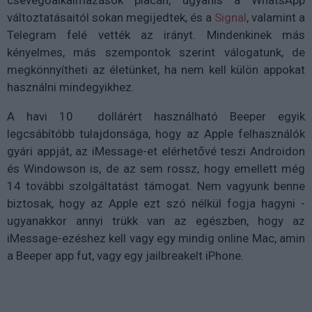
csevegőalkalmazások piacán, ugyanis a WhatsApp
változtatásaitól sokan megijedtek, és a
Signal
, valamint a
Telegram felé vették az irányt. Mindenkinek más
kényelmes, más szempontok szerint válogatunk, de
megkönnyítheti az életünket, ha nem kell külön appokat
használni mindegyikhez.
A havi 10 dollárért használható Beeper egyik
legcsábítóbb tulajdonsága, hogy az Apple felhasználók
gyári appját, az iMessage-et elérhetővé teszi Androidon
és Windowson is, de az sem rossz, hogy emellett még
14 további szolgáltatást támogat. Nem vagyunk benne
biztosak, hogy az Apple ezt szó nélkül fogja hagyni -
ugyanakkor annyi trükk van az egészben, hogy az
iMessage-ezéshez kell vagy egy mindig online Mac, amin
a Beeper app fut, vagy egy jailbreakelt iPhone.