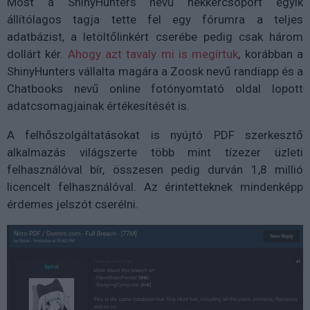
Most a ShinyHunters nevű hekkercsoport egyik
állítólagos tagja tette fel egy fórumra a teljes
adatbázist, a letöltőlinkért cserébe pedig csak három
dollárt kér.
Ahogy azt tavaly mi is megírtuk
, korábban a
ShinyHunters vállalta magára a Zoosk nevű randiapp és a
Chatbooks nevű online fotónyomtató oldal lopott
adatcsomagjainak értékesítését is.
A felhőszolgáltatásokat is nyújtó PDF szerkesztő
alkalmazás világszerte több mint tízezer üzleti
felhasználóval bír, összesen pedig durván 1,8 millió
licencelt felhasználóval. Az érintetteknek mindenképp
érdemes jelszót cserélni.