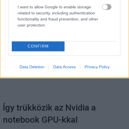
I want to allow Google to enable storage
related to security, including authentication
functionality and fraud prevention, and other
Pulzusméréssel segíti a biztonságos mozgást az új
user protection.
balatoni kardioösvény (X)
4 és egy 8 km-es egészségügyi tanösvény nyílt
Balatonalmádiban.
CONFIRM
Data Deletion
Data Access
Privacy Policy
Címkék:
#samsung
#oled
#notebook
Így trükközik az Nvidia a
notebook GPU-kkal