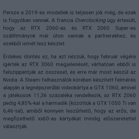
Persze a 2019-es modellek is teljesen jók még, de ezek
is fogyóban vannak. A francia
Overclocking
úgy értesült,
hogy az RTX 2060-as és RTX 2060 Super-es
szállítmányok már úton vannak a partnerekhez, és
ezekből ismét lesz készlet.
Érdekes döntés ez, ha azt nézzük, hogy február végére
ígérték az RTX 3060 megjelenését; várhatóan ebből is
felszippantják az összeset, és erre már most készül az
Nvidia. A Steam-felhasználók körében készített felmérés
alapján a legnépszerűbb videokártya a GTX 1060, amivel
a játékosok 11,36 százaléka rendelkezik, az RTX 2060
pedig 4,85%-kal a harmadik (közöttük a GTX 1050 Ti van
6,46-tal), amiből könnyen leszűrhető, hogy az erős, de
megfizethető xx60-as kártyákat mindig előszeretettel
választják.