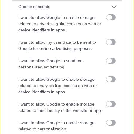
csúcsfelszereltségű konfigurációkban találkozni vele. A
Google consents
kimagasló kontrasztarány, az élénk színmegjelenítés és
I want to allow Google to enable storage
az extrém mély fekete mind-mind az OLED előnyei közé
related to advertising like cookies on web or
tartozik, ám eddig ezeket legfeljebb 60 Hz-en lehetett
device identifiers in apps.
élvezni.
I want to allow my user data to be sent to
Google for online advertising purposes.
I want to allow Google to send me
A megemelt képfrissítéssel azonban új világ nyílhat a
personalized advertising.
tartalomgyártók és akár a játékosok számára is. A
Samsung ugyanis nem keveset állít, mint hogy a 90 Hz-
I want to allow Google to enable storage
related to analytics like cookies on web or
es OLED kijelzőjük válaszidőben és képváltásban egy
device identifiers in apps.
120 Hz-es hagyományos LCD szintjét hozza. Hogy ez
valóban így van-e, akár már nyáron kiderülhet, amikor
I want to allow Google to enable storage
várhatóan az is ki fog derülni, hogy ezt az értéket milyen
related to functionality of the website or app.
felbontás mellett tudják biztosítani. Addig pedig
I want to allow Google to enable storage
érdemes megnézni, miképp teljesít egy 4K-felbontású,
related to personalization.
de "csak" 60 Hz-es képfrissítésű
ultravékony notebook
.