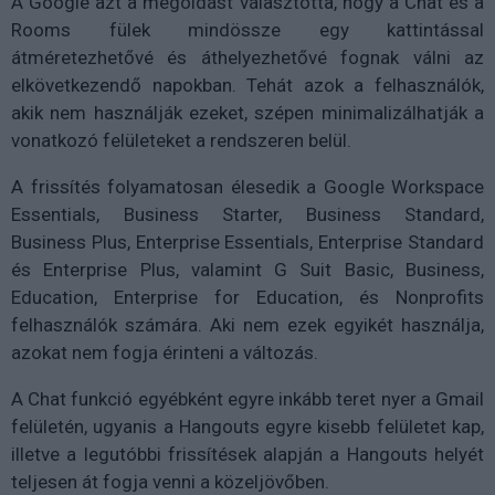
A Google azt a megoldást választotta, hogy a Chat és a
Rooms fülek mindössze egy kattintással
átméretezhetővé és áthelyezhetővé fognak válni az
elkövetkezendő napokban. Tehát azok a felhasználók,
akik nem használják ezeket, szépen minimalizálhatják a
vonatkozó felületeket a rendszeren belül.
A frissítés folyamatosan élesedik a Google Workspace
Essentials, Business Starter, Business Standard,
Business Plus, Enterprise Essentials, Enterprise Standard
és Enterprise Plus, valamint G Suit Basic, Business,
Education, Enterprise for Education, és Nonprofits
felhasználók számára. Aki nem ezek egyikét használja,
azokat nem fogja érinteni a változás.
A Chat funkció egyébként egyre inkább teret nyer a Gmail
felületén, ugyanis a Hangouts egyre kisebb felületet kap,
illetve a legutóbbi frissítések alapján a Hangouts helyét
teljesen át fogja venni a közeljövőben.