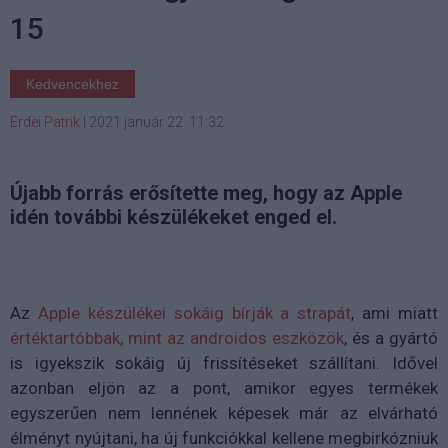
15
Kedvencekhez
Erdei Patrik
|
2021 január 22. 11:32
Újabb forrás erősítette meg, hogy az Apple
idén további készülékeket enged el.
Az
Apple készülékei sokáig bírják a strapát
, ami miatt
értéktartóbbak, mint az androidos eszközök
, és a gyártó
is igyekszik sokáig új frissítéseket szállítani. Idővel
azonban eljön az a pont, amikor egyes termékek
egyszerűen nem lennének képesek már az elvárható
élményt nyújtani, ha új funkciókkal kellene megbirkózniuk