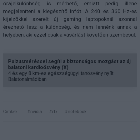
órajelkülönbség is mérhető, emiatt pedig illene
megjeleníteni a kiegészítő infót. A 240 és 360 Hz-es
kijelzőkkel szerelt új gaming laptopoknál azonnal
érezhető lesz a különbség, és nem lennénk annak a
helyében, aki ezzel csak a vásárlást követően szembesül.
Pulzusméréssel segíti a biztonságos mozgást az új
balatoni kardioösvény (X)
4 és egy 8 km-es egészségügyi tanösvény nyílt
Balatonalmádiban.
Címkék:
#nvidia
#rtx
#notebook