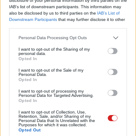
disclosure of your personal information by third parties on the
A dél-koreai gyártó bejelentése alapján
IAB’s list of downstream participants. This information may
hamarosan akár gaming notebookokban is
also be disclosed by us to third parties on the
IAB’s List of
találkozhatunk az új OLED-generációval
Downstream Participants
that may further disclose it to other
third parties.
Please note that this website/app uses one or more Google
Personal Data Processing Opt Outs
services and may gather and store information including but
Kis lemaradásban ugyan, de a laptopok piacán is
not limited to your visit or usage behaviour. You may click to
I want to opt-out of the Sharing of my
fejlődésnek indulhat az OLED kijelzőtechnológia
personal data.
grant or deny consent to Google and its third-party tags to
Opted In
képmegjelenítési sebessége. A
Samsung
legfrissebb
use your data for below specified purposes in below Google
közleménye szerint tavasztól készen állnak a 90 Hz-es
consent section.
I want to opt-out of the Sale of my
Personal Data.
képfrissítésű panelek szállítására, és első körben 14"-es
Opted In
méretben készítenek kijelzőket az érdeklődő OEM-
gyártóknak.
I want to opt-out of processing my
Personal Data for Targeted Advertising.
Opted In
A "90-es" szám első hallásra kiábrándító lehet, ám
érdemes figyelembe venni a hagyományos LCD és az
I want to opt-out of Collection, Use,
Retention, Sale, and/or Sharing of my
OLED közötti technológiai különbségeket. Utóbbi még
Personal Data that Is Unrelated with the
Purposes for which it was collected.
manapság is ritkának számít a PC-s piacon, a laptopok
Opted Out
esetében szinte kizárólag nagyteljesítményű és