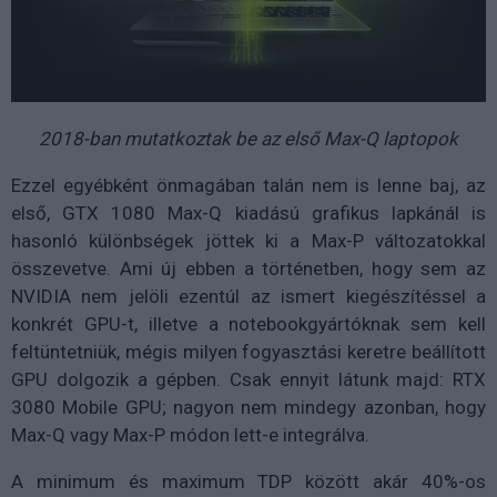
2018-ban mutatkoztak be az első Max-Q laptopok
Ezzel egyébként önmagában talán nem is lenne baj, az
első, GTX 1080 Max-Q kiadású grafikus lapkánál is
hasonló különbségek jöttek ki a Max-P változatokkal
összevetve. Ami új ebben a történetben, hogy sem az
NVIDIA nem jelöli ezentúl az ismert kiegészítéssel a
konkrét GPU-t, illetve a notebookgyártóknak sem kell
feltüntetniük, mégis milyen fogyasztási keretre beállított
GPU dolgozik a gépben. Csak ennyit látunk majd: RTX
3080 Mobile GPU; nagyon nem mindegy azonban, hogy
Max-Q vagy Max-P módon lett-e integrálva.
A minimum és maximum TDP között akár 40%-os