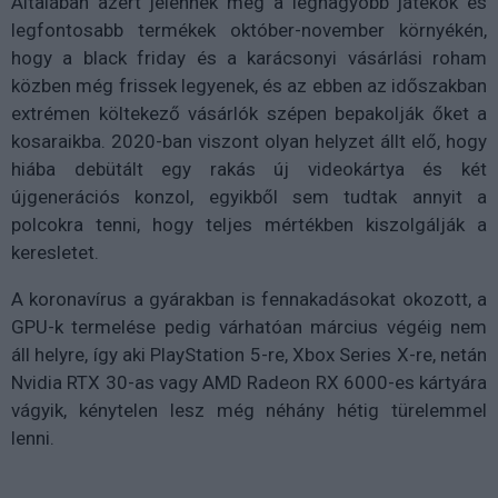
Általában azért jelennek meg a legnagyobb játékok és
legfontosabb termékek október-november környékén,
hogy a black friday és a karácsonyi vásárlási roham
közben még frissek legyenek, és az ebben az időszakban
extrémen költekező vásárlók szépen bepakolják őket a
kosaraikba. 2020-ban viszont olyan helyzet állt elő, hogy
hiába debütált egy rakás új videokártya és két
újgenerációs konzol, egyikből sem tudtak annyit a
polcokra tenni, hogy teljes mértékben kiszolgálják a
keresletet.
A koronavírus a gyárakban is fennakadásokat okozott, a
GPU-k termelése pedig várhatóan március végéig nem
áll helyre, így aki PlayStation 5-re, Xbox Series X-re, netán
Nvidia RTX 30-as vagy AMD Radeon RX 6000-es kártyára
vágyik, kénytelen lesz még néhány hétig türelemmel
lenni.