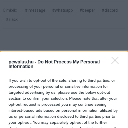
Címkék:
#imessage
#whatsapp
#beeper
#discord
#slack
Sebességet vált a Samsung:
pcwplus.hu -
Do Not Process My Personal
Information
jönnek a 90 Hz-es OLED
laptopkijelzők
If you wish to opt-out of the sale, sharing to third parties, or
processing of your personal or sensitive information for
targeted advertising by us, please use the below opt-out
section to confirm your selection. Please note that after your
Kedvencekhez
opt-out request is processed you may continue seeing
Horváth László
|
2021 január 22. 15:59
interest-based ads based on personal information utilized by
us or personal information disclosed to third parties prior to
your opt-out. You may separately opt-out of the further