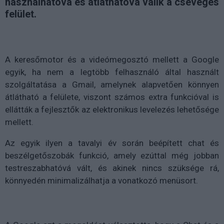
használhatóvá és átláthatóvá válik a csevegés
felület.
A keresőmotor és a videómegosztó mellett a Google
egyik, ha nem a legtöbb felhasználó által használt
szolgáltatása a Gmail, amelynek alapvetően könnyen
átlátható a felülete, viszont számos extra funkcióval is
ellátták a fejlesztők az elektronikus levelezés lehetősége
mellett.
Az egyik ilyen a tavalyi év során beépített chat és
beszélgetőszobák funkció, amely ezúttal még jobban
testreszabhatóvá vált, és akinek nincs szüksége rá,
könnyedén minimalizálhatja a vonatkozó menüsort.