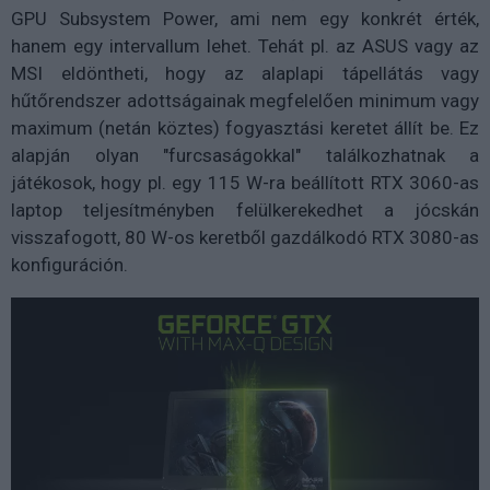
GPU Subsystem Power, ami nem egy konkrét érték,
hanem egy intervallum lehet. Tehát pl. az ASUS vagy az
MSI eldöntheti, hogy az alaplapi tápellátás vagy
hűtőrendszer adottságainak megfelelően minimum vagy
maximum (netán köztes) fogyasztási keretet állít be. Ez
alapján olyan "furcsaságokkal" találkozhatnak a
játékosok, hogy pl. egy 115 W-ra beállított RTX 3060-as
laptop teljesítményben felülkerekedhet a jócskán
visszafogott, 80 W-os keretből gazdálkodó RTX 3080-as
konfiguráción.