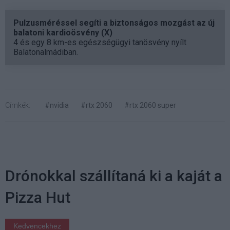
Pulzusméréssel segíti a biztonságos mozgást az új
balatoni kardioösvény (X)
4 és egy 8 km-es egészségügyi tanösvény nyílt
Balatonalmádiban.
Címkék:
#nvidia
#rtx 2060
#rtx 2060 super
Drónokkal szállítaná ki a kaját a
Pizza Hut
Kedvencekhez