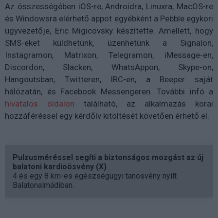
Az összességében iOS-re, Androidra, Linuxra, MacOS-re
és Windowsra elérhető appot egyébként a Pebble egykori
ügyvezetője, Eric Migicovsky készítette. Amellett, hogy
SMS-eket küldhetünk, üzenhetünk a Signalon,
Instagramon, Matrixon, Telegramon, iMessage-en,
Discordon, Slacken, WhatsAppon, Skype-on,
Hangoutsban, Twitteren, IRC-en, a Beeper saját
hálózatán, és Facebook Messengeren. További infó a
hivatalos oldalon
található, az alkalmazás korai
hozzáféréssel egy kérdőív kitöltését követően érhető el.
Pulzusméréssel segíti a biztonságos mozgást az új
balatoni kardioösvény (X)
4 és egy 8 km-es egészségügyi tanösvény nyílt
Balatonalmádiban.