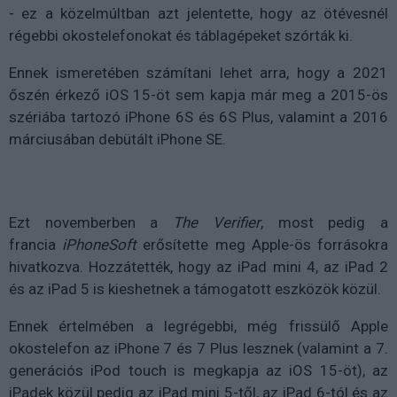
- ez a közelmúltban azt jelentette, hogy az ötévesnél
régebbi okostelefonokat és táblagépeket szórták ki.
Ennek ismeretében számítani lehet arra, hogy a 2021
őszén érkező iOS 15-öt sem kapja már meg a 2015-ös
szériába tartozó iPhone 6S és 6S Plus, valamint a 2016
márciusában debütált iPhone SE.
Ezt novemberben a
The Verifier
, most pedig a
francia
iPhoneSoft
erősítette meg Apple-ös forrásokra
hivatkozva. Hozzátették, hogy az iPad mini 4, az iPad 2
és az iPad 5 is kieshetnek a támogatott eszközök közül.
Ennek értelmében a legrégebbi, még frissülő Apple
okostelefon az iPhone 7 és 7 Plus lesznek (valamint a 7.
generációs iPod touch is megkapja az iOS 15-öt), az
iPadek közül pedig az iPad mini 5-től, az iPad 6-tól és az