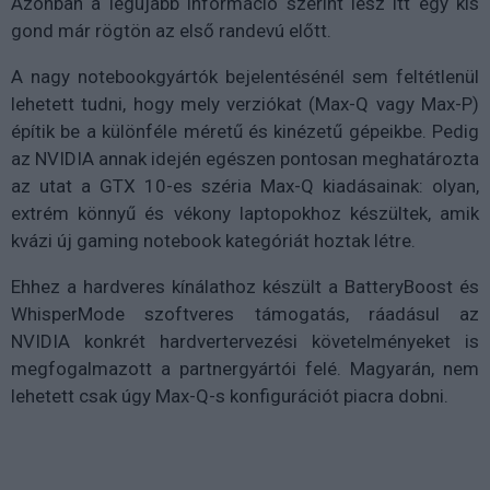
Azonban a legújabb információ szerint lesz itt egy kis
gond már rögtön az első randevú előtt.
A nagy notebookgyártók bejelentésénél sem feltétlenül
lehetett tudni, hogy mely verziókat (Max-Q vagy Max-P)
építik be a különféle méretű és kinézetű gépeikbe. Pedig
az NVIDIA annak idején egészen pontosan meghatározta
az utat a GTX 10-es széria Max-Q kiadásainak: olyan,
extrém könnyű és vékony laptopokhoz készültek, amik
kvázi új gaming notebook kategóriát hoztak létre.
Ehhez a hardveres kínálathoz készült a BatteryBoost és
WhisperMode szoftveres támogatás, ráadásul az
NVIDIA konkrét hardvertervezési követelményeket is
megfogalmazott a partnergyártói felé. Magyarán, nem
lehetett csak úgy Max-Q-s konfigurációt piacra dobni.