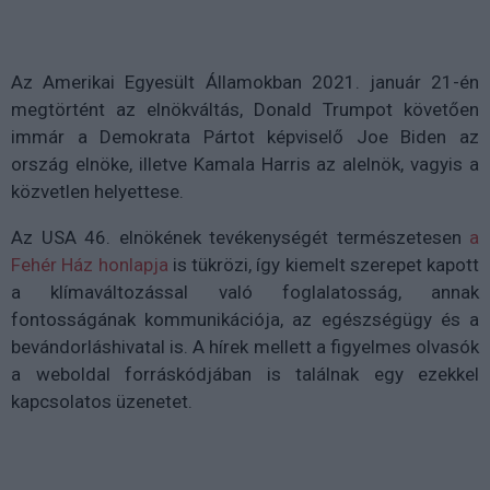
Az Amerikai Egyesült Államokban 2021. január 21-én
megtörtént az elnökváltás, Donald Trumpot követően
immár a Demokrata Pártot képviselő Joe Biden az
ország elnöke, illetve Kamala Harris az alelnök, vagyis a
közvetlen helyettese.
Az USA 46. elnökének tevékenységét természetesen
a
Fehér Ház honlapja
is tükrözi, így kiemelt szerepet kapott
a klímaváltozással való foglalatosság, annak
fontosságának kommunikációja, az egészségügy és a
bevándorláshivatal is. A hírek mellett a figyelmes olvasók
a weboldal forráskódjában is találnak egy ezekkel
kapcsolatos üzenetet.