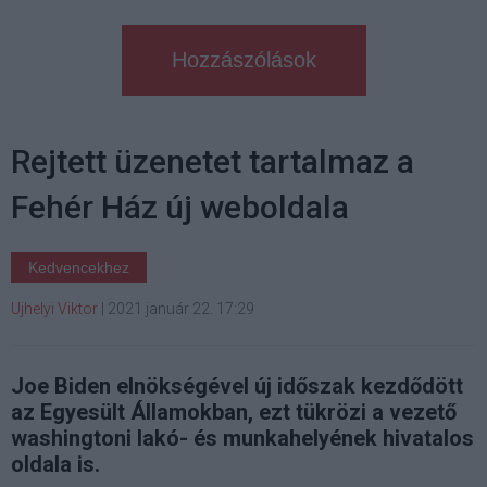
Hozzászólások
Rejtett üzenetet tartalmaz a
Fehér Ház új weboldala
Kedvencekhez
Ujhelyi Viktor
|
2021 január 22. 17:29
Joe Biden elnökségével új időszak kezdődött
az Egyesült Államokban, ezt tükrözi a vezető
washingtoni lakó- és munkahelyének hivatalos
oldala is.