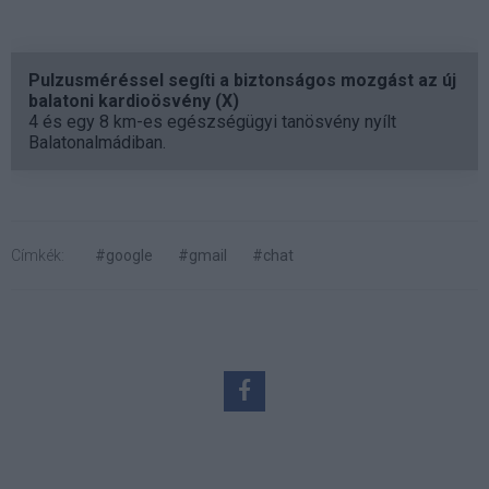
Pulzusméréssel segíti a biztonságos mozgást az új
balatoni kardioösvény (X)
4 és egy 8 km-es egészségügyi tanösvény nyílt
Balatonalmádiban.
Címkék:
#google
#gmail
#chat