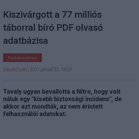
Kiszivárgott a 77 milliós
táborral bíró PDF olvasó
adatbázisa
Kedvencekhez
Vaszkó Iván
|
2021 január 22. 18:59
Tavaly ugyan bevallotta a Nitro, hogy volt
náluk egy "kisebb biztonsági incidens", de
akkor azt mondták, az nem érintett
felhasználói adatokat.