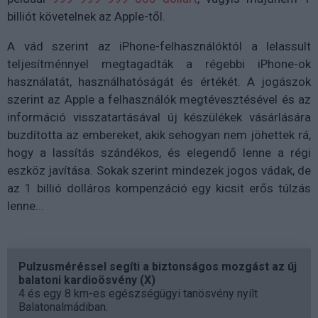
billiót követelnek az Apple-től.
A vád szerint az iPhone-felhasználóktól a lelassult
teljesítménnyel megtagadták a régebbi iPhone-ok
használatát, használhatóságát és értékét. A jogászok
szerint az Apple a felhasználók megtévesztésével és az
információ visszatartásával új készülékek vásárlására
buzdította az embereket, akik sehogyan nem jöhettek rá,
hogy a lassítás szándékos, és elegendő lenne a régi
eszköz javítása. Sokak szerint mindezek jogos vádak, de
az 1 billió dolláros kompenzáció egy kicsit erős túlzás
lenne...
Pulzusméréssel segíti a biztonságos mozgást az új
balatoni kardioösvény (X)
4 és egy 8 km-es egészségügyi tanösvény nyílt
Balatonalmádiban.