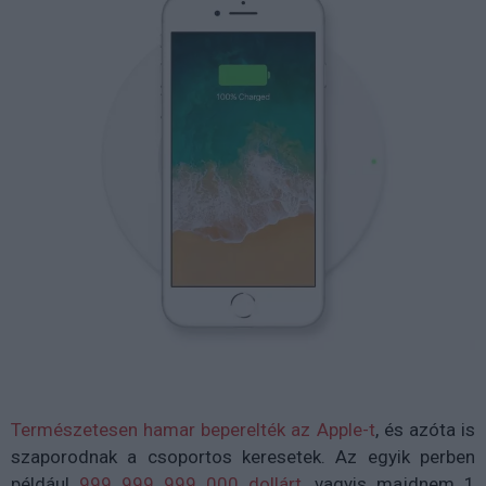
Természetesen hamar beperelték az Apple-t
, és azóta is
szaporodnak a csoportos keresetek. Az egyik perben
például
999 999 999 000 dollárt
, vagyis majdnem 1