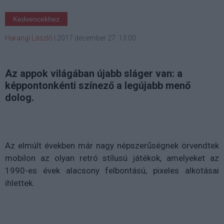
Kedvencekhez
Harangi László
|
2017 december 27. 13:00
Az appok világában újabb sláger van: a
képpontonkénti színező a legújabb menő
dolog.
Az elmúlt években már nagy népszerűségnek örvendtek
mobilon az olyan retró stílusú játékok, amelyeket az
1990-es évek alacsony felbontású, pixeles alkotásai
ihlettek.