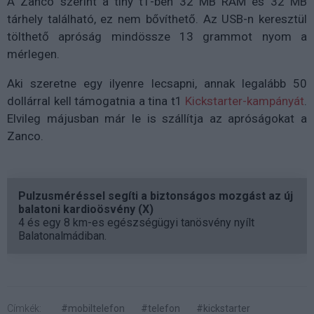
A Zanco szerint a tiny t1-ben 32 MB RAM és 32 MB
tárhely található, ez nem bővíthető. Az USB-n keresztül
tölthető apróság mindössze 13 grammot nyom a
mérlegen.
Aki szeretne egy ilyenre lecsapni, annak legalább 50
dollárral kell támogatnia a tina t1
Kickstarter-kampányát
.
Elvileg májusban már le is szállítja az apróságokat a
Zanco.
Pulzusméréssel segíti a biztonságos mozgást az új
balatoni kardioösvény (X)
4 és egy 8 km-es egészségügyi tanösvény nyílt
Balatonalmádiban.
Címkék:
#mobiltelefon
#telefon
#kickstarter