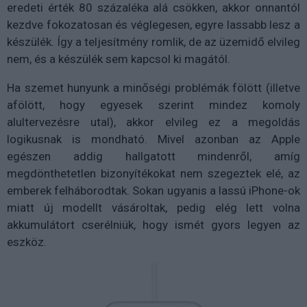
eredeti érték 80 százaléka alá csökken, akkor onnantól
kezdve fokozatosan és véglegesen, egyre lassabb lesz a
készülék. Így a teljesítmény romlik, de az üzemidő elvileg
nem, és a készülék sem kapcsol ki magától.
Ha szemet hunyunk a minőségi problémák fölött (illetve
afölött, hogy egyesek szerint mindez komoly
alultervezésre utal), akkor elvileg ez a megoldás
logikusnak is mondható. Mivel azonban az Apple
egészen addig hallgatott mindenről, amíg
megdönthetetlen bizonyítékokat nem szegeztek elé, az
emberek felháborodtak. Sokan ugyanis a lassú iPhone-ok
miatt új modellt vásároltak, pedig elég lett volna
akkumulátort cserélniük, hogy ismét gyors legyen az
eszköz.