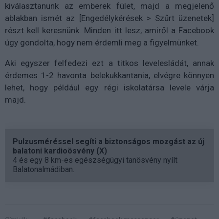
kiválasztanunk az emberek fület, majd a megjelenő
ablakban ismét az [Engedélykérések > Szűrt üzenetek]
részt kell keresnünk. Minden itt lesz, amiről a Facebook
úgy gondolta, hogy nem érdemli meg a figyelmünket.
Aki egyszer felfedezi ezt a titkos levelesládát, annak
érdemes 1-2 havonta belekukkantania, elvégre könnyen
lehet, hogy például egy régi iskolatársa levele várja
majd.
Pulzusméréssel segíti a biztonságos mozgást az új
balatoni kardioösvény (X)
4 és egy 8 km-es egészségügyi tanösvény nyílt
Balatonalmádiban.