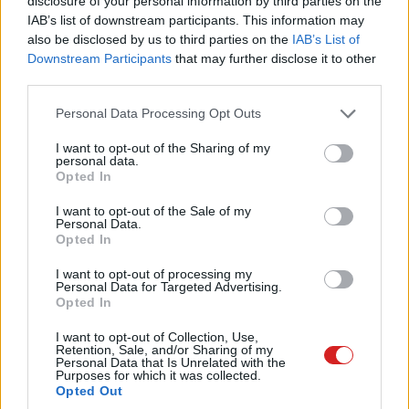
Balatonalmádiban.
disclosure of your personal information by third parties on the
IAB’s list of downstream participants. This information may
also be disclosed by us to third parties on the
IAB’s List of
Downstream Participants
that may further disclose it to other
third parties.
Címkék:
#android
#app
#okostelefon
#biztonság
Please note that this website/app uses one or more Google
Personal Data Processing Opt Outs
#megfigyelés
#edward snowden
#otthon
services and may gather and store information including but
not limited to your visit or usage behaviour. You may click to
I want to opt-out of the Sharing of my
#okosotthon
personal data.
grant or deny consent to Google and its third-party tags to
Opted In
use your data for below specified purposes in below Google
consent section.
I want to opt-out of the Sale of my
Personal Data.
Opted In
A GeForce driver nem
I want to opt-out of processing my
Personal Data for Targeted Advertising.
Opted In
adatközpontokba való
I want to opt-out of Collection, Use,
Retention, Sale, and/or Sharing of my
Personal Data that Is Unrelated with the
Kedvencekhez
Purposes for which it was collected.
Opted Out
Harangi László
|
2017 december 28. 10:30