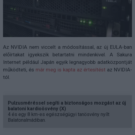
Az NVIDIA nem viccelt a módosítással, az új EULA-ban
előírtakat igyekszik betartatni mindenkivel. A Sakura
Internet például Japán egyik legnagyobb adatközpontját
működteti, és
már meg is kapta az értesítést
az NVIDIA-
tól.
Pulzusméréssel segíti a biztonságos mozgást az új
balatoni kardioösvény (X)
4 és egy 8 km-es egészségügyi tanösvény nyílt
Balatonalmádiban.