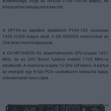
érdekessége, hogy az NVIDIA P104-100-ra alapoz, és
kifejezetten bányászatra készült.
A GP104-es lapkából átalakított P104-100 összesen
1920 CUDA magot kínál, 4 GB GDDR5X memóriával és
256 bites memóriabusszal.
A GV-NP104D5X-4G alapértelmezett GPU-órajele 1607
MHz, de ez GPU Boost funkció mellett 1733 MHz-re
emelkedik. A memória órajele 10 GHz (effektív). A kártya
az energiát egy 8-tűs PCIe csatlakozón keresztül kapja,
videokimenet nincs rajta.