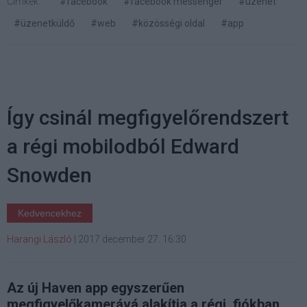
Címkék:
#facebook
#facebook messenger
#üzenet
#üzenetküldő
#web
#közösségi oldal
#app
Így csinál megfigyelőrendszert
a régi mobilodból Edward
Snowden
Kedvencekhez
Harangi László
|
2017 december 27. 16:30
Az új Haven app egyszerűen
megfigyelőkamerává alakítja a régi, fiókban