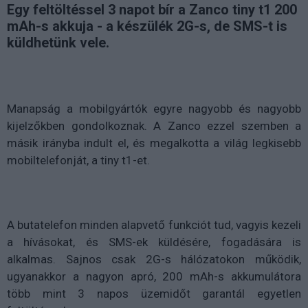
Egy feltöltéssel 3 napot bír a Zanco tiny t1 200
mAh-s akkuja - a készülék 2G-s, de SMS-t is
küldhetünk vele.
Manapság a mobilgyártók egyre nagyobb és nagyobb
kijelzőkben gondolkoznak. A Zanco ezzel szemben a
másik irányba indult el, és megalkotta a világ legkisebb
mobiltelefonját, a tiny t1-et.
A butatelefon minden alapvető funkciót tud, vagyis kezeli
a hívásokat, és SMS-ek küldésére, fogadására is
alkalmas. Sajnos csak 2G-s hálózatokon működik,
ugyanakkor a nagyon apró, 200 mAh-s akkumulátora
több mint 3 napos üzemidőt garantál egyetlen