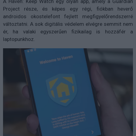
A Haven: Keep Watch egy olyan app, amely a Guardian
Project része, és képes egy régi, fiókban heverő
androidos okostelefont fejlett megfigyelőrendszerré
változtatni. A sok digitális védelem elvégre semmit nem
ér, ha valaki egyszerűen fizikailag is hozzáfér a
laptopunkhoz.