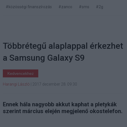
#közösségi finanszírozás
#zanco
#sms
#2g
Többrétegű alaplappal érkezhet
a Samsung Galaxy S9
Kedvencekhez
Harangi László
|
2017 december 28. 09:30
Ennek hála nagyobb akkut kaphat a pletykák
szerint március elején megjelenő okostelefon.