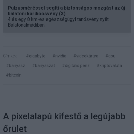
Pulzusméréssel segíti a biztonságos mozgást az új
balatoni kardioösvény (X)
4 és egy 8 km-es egészségügyi tanösvény nyílt
Balatonalmádiban.
Címkék:
#gigabyte
#nvidia
#videokártya
#gpu
#bányász
#bányászat
#digitális pénz
#kriptovaluta
#bitcoin
A pixelalapú kifestő a legújabb
őrület