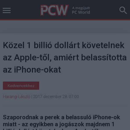
Közel 1 billió dollárt követelnek
az Apple-től, amiért belassította
az iPhone-okat
Kedvencekhez
Harangi László
|
2017 december 28. 07:00
Szaporodnak a perek a belassuló iPhone-ok
miatt - az egyikben a jogászok majdnem 1