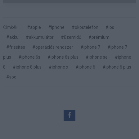
Címkék:
#apple
#iphone
#okostelefon
#ios
#akku
#akkumulátor
#üzemidő
#prémium
#frissítés
#operációs rendszer
#iphone 7
#iphone 7
plus
#iphone 6s
#iphone 6s plus
#iphone se
#iphone
8
#iphone 8 plus
#iphone x
#iphone 6
#iphone 6 plus
#soc