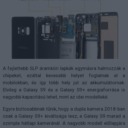
A fejlettebb SLP áramköri lapkák egymásra halmozzák a
chipeket, ezáltal kevesebb helyet foglalnak el a
mobilokban, és így több hely jut az akkumulátornak.
Elvileg a Galaxy S9 és a Galaxy S9+ energiaforrása is
nagyobb kapacitású lehet, mint az idei modelleké.
Egyre biztosabbnak tűnik, hogy a dupla kamera 2018-ban
csak a Galaxy S9+ kiváltsága lesz, a Galaxy S9 marad a
szimpla hátlapi kameránál. A nagyobb modell előlapjára