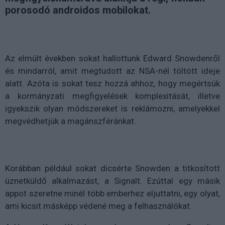
porosodó androidos mobilokat.
Az elmúlt években sokat hallottunk Edward Snowdenről
és mindarról, amit megtudott az NSA-nél töltött ideje
alatt. Azóta is sokat tesz hozzá ahhoz, hogy megértsük
a kormányzati megfigyelések komplexitását, illetve
igyekszik olyan módszereket is reklámozni, amelyekkel
megvédhetjük a magánszféránkat.
Korábban például sokat dicsérte Snowden a titkosított
üznetküldő alkalmazást, a Signalt. Ezúttal egy másik
appot szeretne minél több emberhez eljuttatni, egy olyat,
ami kicsit másképp védené meg a felhasználókat.