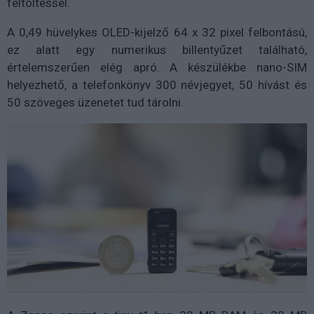
feltöltéssel.
A 0,49 hüvelykes OLED-kijelző 64 x 32 pixel felbontású,
ez alatt egy numerikus billentyűzet található,
értelemszerűen elég apró. A készülékbe nano-SIM
helyezhető, a telefonkönyv 300 névjegyet, 50 hívást és
50 szöveges üzenetet tud tárolni.