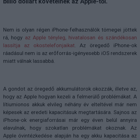
billió dollárt követelnek az Apple-től.
Nem is olyan régen iPhone-felhasználók tömegei jöttek
rá, hogy
az Apple tényleg, hivatalosan és szándékosan
lassítja az okostelefonjaikat
. Az öregedő iPhone-ok
ráadásul nem is az erőforrás-igényesebb iOS rendszerek
miatt válnak lassabbá.
A gondot az öregedő akkumulátorok okozzák, illetve az,
hogy az Apple hogyan kezeli a felmerülő problémákat. A
lítiumionos akkuk elvileg néhány év elteltével már nem
képesek az eredeti kapacitásuk megtartására. Sajnos az
iPhone-ok energiaforrásai már egy éven belül annyira
elavulnak, hogy szokatlan problémákat okoznak. Az
Apple óvintézkedése alapján ha egy akku kapacitása az