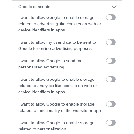
Google consents
I want to allow Google to enable storage
Az NVIDIA azt akarja elérni, hogy az
related to advertising like cookies on web or
adatközpontokban a drágább Quadro és Tesla
device identifiers in apps.
kártyákat használják - a GeForce szoftver
használata tiltott adatközpontos
I want to allow my user data to be sent to
környezetben.
Google for online advertising purposes.
I want to allow Google to send me
personalized advertising.
Az NVIDIA nemrég frissítette a GeForce Software
I want to allow Google to enable storage
végfelhasználói licencmegállapodását, amely immáron
related to analytics like cookies on web or
egy komoly korlátozást is tartalmaz. Ennek értelmében a
device identifiers in apps.
GeForce drivert nem lehet adatközpontokban
I want to allow Google to enable storage
alkalmazni.
related to functionality of the website or app.
I want to allow Google to enable storage
related to personalization.