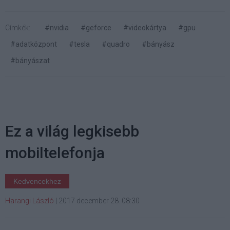
Címkék:
#nvidia
#geforce
#videokártya
#gpu
#adatközpont
#tesla
#quadro
#bányász
#bányászat
Ez a világ legkisebb
mobiltelefonja
Kedvencekhez
Harangi László
|
2017 december 28. 08:30