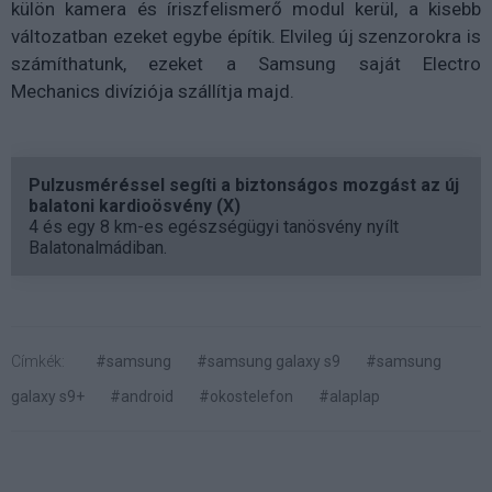
külön kamera és íriszfelismerő modul kerül, a kisebb
változatban ezeket egybe építik. Elvileg új szenzorokra is
számíthatunk, ezeket a Samsung saját Electro
Mechanics divíziója szállítja majd.
Pulzusméréssel segíti a biztonságos mozgást az új
balatoni kardioösvény (X)
4 és egy 8 km-es egészségügyi tanösvény nyílt
Balatonalmádiban.
Címkék:
#samsung
#samsung galaxy s9
#samsung
galaxy s9+
#android
#okostelefon
#alaplap