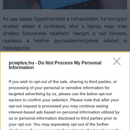
Az app képes figyelmeztetni a felhasználót, ha mozgást
érzékel abban a szobában, ahol a laptop vagy más
értékes felszerelés található. Hangot is tud felvenni,
ráadásul a telefon gyorsulásmérőjének adatait is
feldolgozza.
Az újdonság egyelőre nem végleges, csak béta állapotú,
pcwplus.hu -
Do Not Process My Personal
és persze korábban is léteztek már hasonló
Information
próbálkozások, azonban Edward Snowden személye
mindenképp külön érdekessé teszi ezt az alkalmazást.
If you wish to opt-out of the sale, sharing to third parties, or
processing of your personal or sensitive information for
Ide kattintva tölthető
a Google Play Áruházból.
targeted advertising by us, please use the below opt-out
section to confirm your selection. Please note that after your
opt-out request is processed you may continue seeing
interest-based ads based on personal information utilized by
Pulzusméréssel segíti a biztonságos mozgást az új
us or personal information disclosed to third parties prior to
balatoni kardioösvény (X)
your opt-out. You may separately opt-out of the further
4 és egy 8 km-es egészségügyi tanösvény nyílt