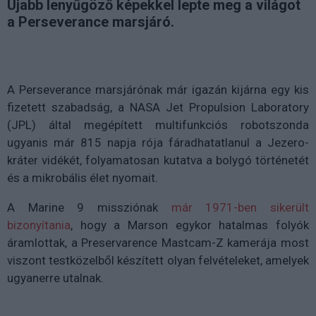
Újabb lenyűgöző képekkel lepte meg a világot
a Perseverance marsjáró.
A Perseverance marsjárónak már igazán kijárna egy kis
fizetett szabadság, a NASA Jet Propulsion Laboratory
(JPL) által megépített multifunkciós robotszonda
ugyanis már 815 napja rója fáradhatatlanul a Jezero-
kráter vidékét, folyamatosan kutatva a bolygó történetét
és a mikrobális élet nyomait.
A Marine 9 missziónak
már 1971-ben sikerült
bizonyítania
, hogy a Marson egykor hatalmas folyók
áramlottak, a Preservarence Mastcam-Z kamerája most
viszont testközelből készített olyan felvételeket, amelyek
ugyanerre utalnak.