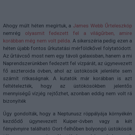
Ahogy múlt héten megírtuk, a
James Webb Űrteleszkóp
nemrég
olyasmit fedezett fel a világűrben, amire
korábban még nem volt példa
. A sikerszéria pedig ezen a
héten újabb fontos űrkutatási mérföldkővel folytatódott.
Az űrtávcső most nem egy távoli galaxisban, hanem a mi
Naprendszerünkben fedezett fel vízpárát, az úgynevezett
fő aszteroida övben, ahol az üstökösök jelenléte sem
számít ritkaságnak. A kutatók már korábban is azt
feltételezték, hogy az üstökösökben jelentős
mennyiségű vízjég rejtőzhet, azonban eddig nem volt rá
bizonyíték
Úgy gondolták, hogy a Neptunusz röppályája környékén
kezdődő úgynevezett Kuiper-övben vagy a két
fényévnyire található Oort-felhőben bolyongó üstökösök