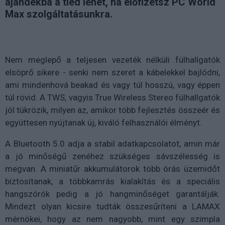
ajándékba a tiéd lehet, ha előfizetsz PC World
Max szolgáltatásunkra.
Nem meglepő a teljesen vezeték nélküli fülhallgatók
elsöprő sikere - senki nem szeret a kábelekkel bajlódni,
ami mindenhová beakad és vagy túl hosszú, vagy éppen
túl rövid. A TWS, vagyis True Wireless Stereo fülhallgatók
jól tükrözik, milyen az, amikor több fejlesztés összeér és
együttesen nyújtanak új, kiváló felhasználói élményt.
A Bluetooth 5.0 adja a stabil adatkapcsolatot, amin már
a jó minőségű zenéhez szükséges sávszélesség is
megvan. A miniatűr akkumulátorok több órás üzemidőt
biztosítanak, a többkamrás kialakítás és a speciális
hangszórók pedig a jó hangminőséget garantálják.
Mindezt olyan kicsire tudták összesűríteni a LAMAX
mérnökei, hogy az nem nagyobb, mint egy szimpla