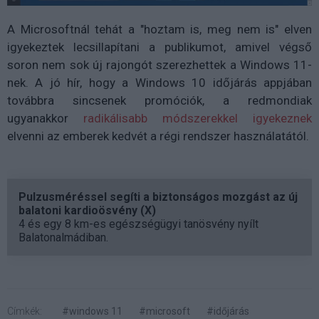
A Microsoftnál tehát a "hoztam is, meg nem is" elven
igyekeztek lecsillapítani a publikumot, amivel végső
soron nem sok új rajongót szerezhettek a Windows 11-
nek. A jó hír, hogy a Windows 10 időjárás appjában
továbbra sincsenek promóciók, a redmondiak
ugyanakkor
radikálisabb módszerekkel igyekeznek
elvenni az emberek kedvét a régi rendszer használatától.
Pulzusméréssel segíti a biztonságos mozgást az új
balatoni kardioösvény (X)
4 és egy 8 km-es egészségügyi tanösvény nyílt
Balatonalmádiban.
Címkék:
#windows 11
#microsoft
#időjárás