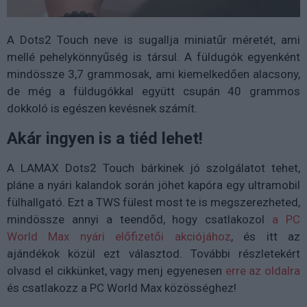
A Dots2 Touch neve is sugallja miniatűr méretét, ami
mellé pehelykönnyűség is társul. A füldugók egyenként
mindössze 3,7 grammosak, ami kiemelkedően alacsony,
de még a füldugókkal együtt csupán 40 grammos
dokkoló is egészen kevésnek számít.
Akár ingyen is a tiéd lehet!
A LAMAX Dots2 Touch bárkinek jó szolgálatot tehet,
pláne a nyári kalandok során jöhet kapóra egy ultramobil
fülhallgató. Ezt a TWS fülest most te is megszerezheted,
mindössze annyi a teendőd, hogy csatlakozol
a PC
World Max nyári előfizetői akciójához
, és itt az
ajándékok közül ezt választod. További részletekért
olvasd el cikkünket, vagy menj egyenesen
erre az oldalra
és csatlakozz a PC World Max közösséghez!