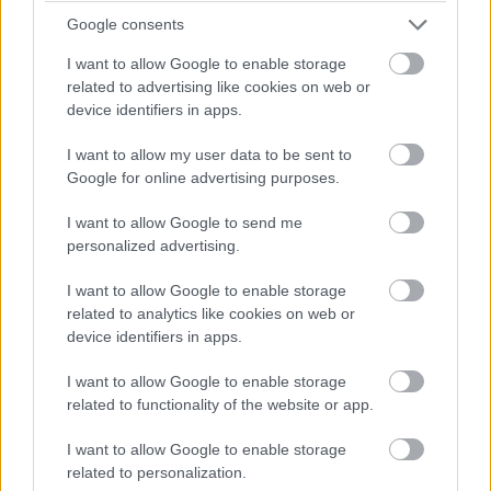
segítségével gyakorlatilag "elfújják" a szagokat a
Google consents
felhasználó orra elől.
I want to allow Google to enable storage
related to advertising like cookies on web or
device identifiers in apps.
I want to allow my user data to be sent to
Google for online advertising purposes.
I want to allow Google to send me
personalized advertising.
I want to allow Google to enable storage
related to analytics like cookies on web or
device identifiers in apps.
I want to allow Google to enable storage
A kínai kutatók egyelőre 30 féle illatot tudtak így
related to functionality of the website or app.
előállítani, a rozmaring illatától az ananász gyümölcsös
aromáin át a frissen kisült palacsinta illatáig. A kellemes
I want to allow Google to enable storage
mellett azonban kevésbé népszerű szagokat is
related to personalization.