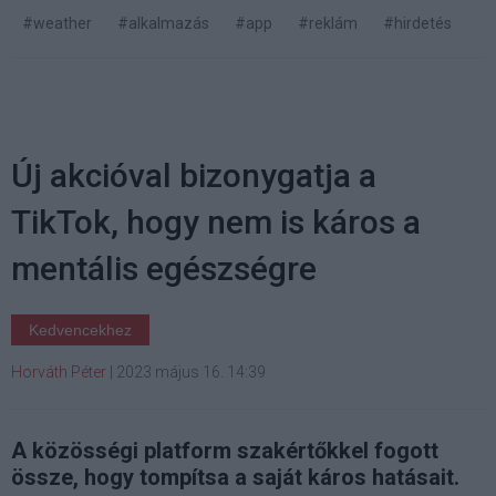
#weather
#alkalmazás
#app
#reklám
#hirdetés
Új akcióval bizonygatja a
TikTok, hogy nem is káros a
mentális egészségre
Kedvencekhez
Horváth Péter
|
2023 május 16. 14:39
A közösségi platform szakértőkkel fogott
össze, hogy tompítsa a saját káros hatásait.