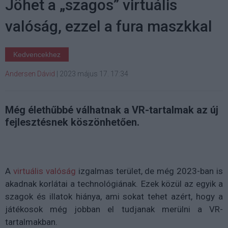
Jöhet a „szagos” virtuális
valóság, ezzel a fura maszkkal
Kedvencekhez
Andersen Dávid
|
2023 május 17. 17:34
Még élethűbbé válhatnak a VR-tartalmak az új
fejlesztésnek köszönhetően.
A
virtuális valóság
izgalmas terület, de még 2023-ban is
akadnak korlátai a technológiának. Ezek közül az egyik a
szagok és illatok hiánya, ami sokat tehet azért, hogy a
játékosok még jobban el tudjanak merülni a VR-
tartalmakban.