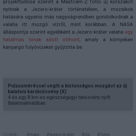
projekttudósa szerint a Mastcam-Z fotói új korszakot
nyitnak a Jezero-kráter történetében, a mozaikok
hatására ugyanis más nagyságrendben gondolkodnak a
valaha itt mozgó vízről, mint korábban. A NASA
álláspontja szerint egyébként a Jezero-kráter valaha
egy
hatalmas tónak adott otthont
, amely a környéken
kanyargó folyóvizeket gyűjtötte be.
Pulzusméréssel segíti a biztonságos mozgást az új
balatoni kardioösvény (X)
4 és egy 8 km-es egészségügyi tanösvény nyílt
Balatonalmádiban.
Címkék:
#mars
#jezero-kráter
#víz
#folyó