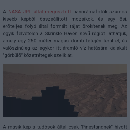
A
NASA JPL által megosztott
panorámafotók számos
kisebb képből összeállított mozaikok, és egy ősi,
erőteljes folyó által formált tájat örökítenek meg. Az
egyik felvételen a Skrinkle Haven nevű régiót láthatjuk,
amely egy 250 méter magas domb tetején terül el, és
valószínűleg az egykor itt áramló víz hatására kialakult
"görbülő" kőzetrétegek szelik át.
A másik kép a tudósok által csak "Pinestandnek" hívott