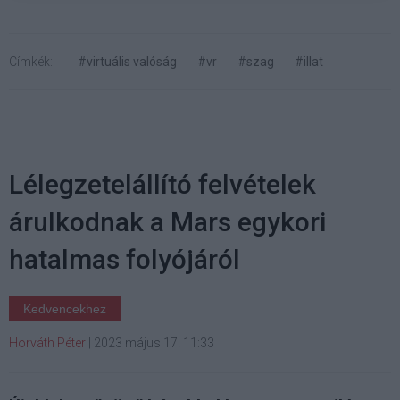
Címkék:
#virtuális valóság
#vr
#szag
#illat
Lélegzetelállító felvételek
árulkodnak a Mars egykori
hatalmas folyójáról
Kedvencekhez
Horváth Péter
|
2023 május 17. 11:33