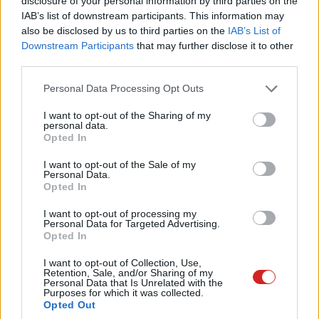
disclosure of your personal information by third parties on the
melegítő egységet, amely egy illatanyagokkal átitatott
IAB’s list of downstream participants. This information may
paraffin-betétet kezd el melegíteni.
also be disclosed by us to third parties on the
IAB’s List of
Downstream Participants
that may further disclose it to other
third parties.
Please note that this website/app uses one or more Google
Personal Data Processing Opt Outs
services and may gather and store information including but
not limited to your visit or usage behaviour. You may click to
I want to opt-out of the Sharing of my
personal data.
grant or deny consent to Google and its third-party tags to
Opted In
use your data for below specified purposes in below Google
consent section.
I want to opt-out of the Sale of my
Personal Data.
Opted In
I want to opt-out of processing my
Personal Data for Targeted Advertising.
Opted In
A paraffinban többféle illatanyag található - a tapaszban
I want to opt-out of Collection, Use,
kétféle, a maszkban viszont már kilenc különböző
Retention, Sale, and/or Sharing of my
Personal Data that Is Unrelated with the
változat. Ha a virtuális valóságban
"elmúlik" az adott
Purposes for which it was collected.
Opted Out
szag vagy illat, mágneses indukciós tekercsek