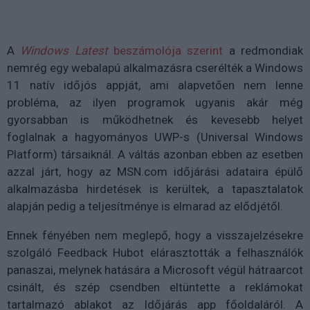
A
Windows Latest
beszámolója szerint
a redmondiak
nemrég egy webalapú alkalmazásra cserélték a Windows
11 natív időjós appját, ami alapvetően nem lenne
probléma, az ilyen programok ugyanis akár még
gyorsabban is működhetnek és kevesebb helyet
foglalnak a hagyományos UWP-s (Universal Windows
Platform) társaiknál. A váltás azonban ebben az esetben
azzal járt, hogy az MSN.com időjárási adataira épülő
alkalmazásba hirdetések is kerültek, a tapasztalatok
alapján pedig a teljesítménye is elmarad az elődjétől.
Ennek fényében nem meglepő, hogy a visszajelzésekre
szolgáló Feedback Hubot elárasztották a felhasználók
panaszai, melynek hatására a Microsoft végül hátraarcot
csinált, és szép csendben eltüntette a reklámokat
tartalmazó ablakot az Időjárás app főoldaláról. A