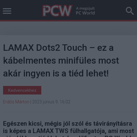
LAMAX Dots2 Touch – ez a
kábelmentes minifüles most
akár ingyen is a tiéd lehet!
Kedvencekhez
Erdős Márton
|
2023 június 9. 16:02
Egészen kicsi, mégis jól szól és távirányításra
is képes a LAMAX TWS fülhallgatója, ami most