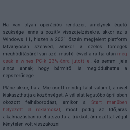
Ha van olyan operációs rendszer, amelynek égető
szüksége lenne a pozitív visszajelzésekre, akkor az a
Windows 11, hiszen a 2021 őszén megjelent platform
látványosan szenved, amikor a széles tömegek
meghódításáról van szó: másfél évvel a rajtja után
még
csak a wines PC-k 23%-ánra jutott el
, és semmi jele
sincs annak, hogy bármitől is meglódulhatna a
népszerűsége.
Pláne akkor, ha a Microsoft mindig talál valamit, amivel
kiakaszthatja a közönséget. A vállalat legutóbb áprilisban
okozott felháborodást, amikor a
Start menüben
helyezett el reklámokat
, most pedig az Időjárás
alkalmazásban is eljátszotta a trükköt, ám ezúttal végül
kénytelen volt visszakozni.