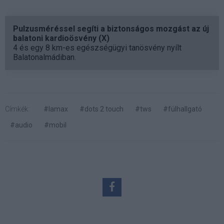
Pulzusméréssel segíti a biztonságos mozgást az új
balatoni kardioösvény (X)
4 és egy 8 km-es egészségügyi tanösvény nyílt
Balatonalmádiban.
Címkék:
#lamax
#dots 2 touch
#tws
#fülhallgató
#audio
#mobil