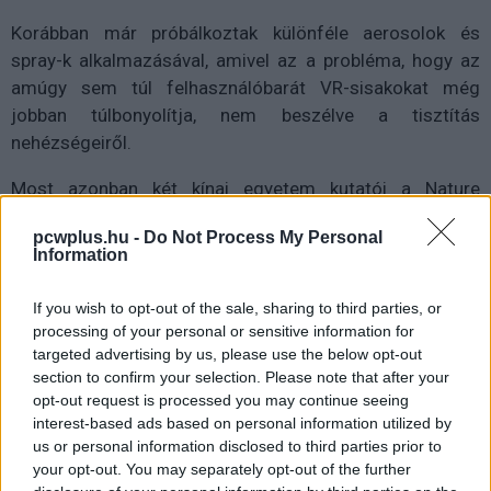
Korábban már próbálkoztak különféle aerosolok és
spray-k alkalmazásával, amivel az a probléma, hogy az
amúgy sem túl felhasználóbarát VR-sisakokat még
jobban túlbonyolítja, nem beszélve a tisztítás
nehézségeiről.
Most azonban két kínai egyetem kutatói a Nature
Communications tudományos folyóiratban tették közzé
pcwplus.hu -
Do Not Process My Personal
azt a két ötletüket, amelyek segítségével egyszerűbben
Information
lehet szagokat és illatokat integrálni a már létező VR-
technológiákba.
If you wish to opt-out of the sale, sharing to third parties, or
processing of your personal or sensitive information for
targeted advertising by us, please use the below opt-out
section to confirm your selection. Please note that after your
Az első megoldás egy különleges tapasz, amelyet az
opt-out request is processed you may continue seeing
interest-based ads based on personal information utilized by
orrunk alá kell illeszteni, a másik pedig egy speciális
us or personal information disclosed to third parties prior to
arcmaszk. A működési elvük csaknem azonos: egy
your opt-out. You may separately opt-out of the further
hőmérséklet érzékelő szenzor bekapcsol egy apró