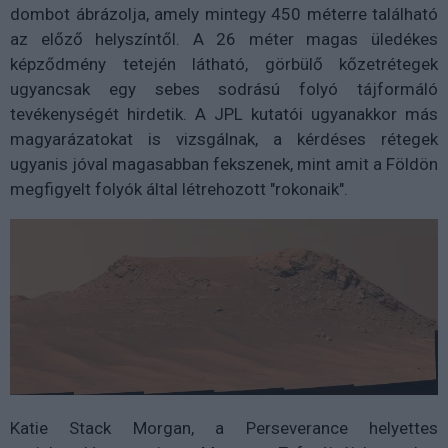
dombot ábrázolja, amely mintegy 450 méterre található
az előző helyszíntől. A 26 méter magas üledékes
képződmény tetején látható, görbülő kőzetrétegek
ugyancsak egy sebes sodrású folyó tájformáló
tevékenységét hirdetik. A JPL kutatói ugyanakkor más
magyarázatokat is vizsgálnak, a kérdéses rétegek
ugyanis jóval magasabban fekszenek, mint amit a Földön
megfigyelt folyók által létrehozott "rokonaik".
Katie Stack Morgan, a Perseverance helyettes