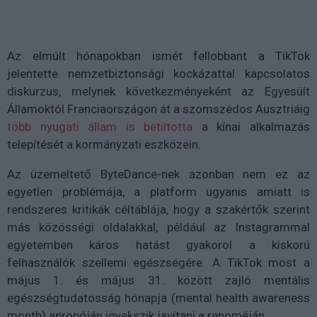
Az elmúlt hónapokban ismét fellobbant a TikTok
jelentette nemzetbiztonsági kockázattal kapcsolatos
diskurzus, melynek következményeként az Egyesült
Államoktól Franciaországon át a szomszédos Ausztriáig
több nyugati állam is betiltotta
a kínai alkalmazás
telepítését a kormányzati eszközein.
Az üzemeltető ByteDance-nek azonban nem ez az
egyetlen problémája, a platform ugyanis amiatt is
rendszeres kritikák céltáblája, hogy a szakértők szerint
más közösségi oldalakkal, például az Instagrammal
egyetemben káros hatást gyakorol a kiskorú
felhasználók szellemi egészségére. A TikTok most a
május 1. és május 31. között zajló mentális
egészségtudatosság hónapja (mental health awareness
month) apropóján igyekszik javítani a renoméján.