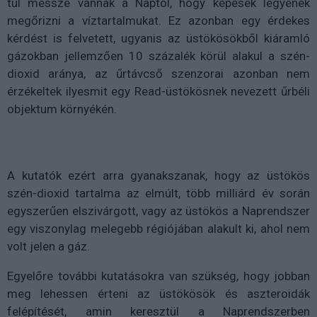
túl messze vannak a Naptól, hogy képesek legyenek
megőrizni a víztartalmukat. Ez azonban egy érdekes
kérdést is felvetett, ugyanis az üstökösökből kiáramló
gázokban jellemzően 10 százalék körül alakul a szén-
dioxid aránya, az űrtávcső szenzorai azonban nem
érzékeltek ilyesmit egy Read-üstökösnek nevezett űrbéli
objektum környékén.
A kutatók ezért arra gyanakszanak, hogy az üstökös
szén-dioxid tartalma az elmúlt, több milliárd év során
egyszerűen elszivárgott, vagy az üstökös a Naprendszer
egy viszonylag melegebb régiójában alakult ki, ahol nem
volt jelen a gáz.
Egyelőre további kutatásokra van szükség, hogy jobban
meg lehessen érteni az üstökösök és aszteroidák
felépítését, amin keresztül a Naprendszerben