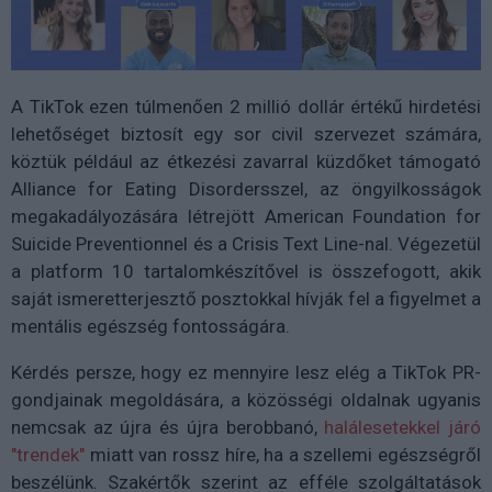
A TikTok ezen túlmenően 2 millió dollár értékű hirdetési
lehetőséget biztosít egy sor civil szervezet számára,
köztük például az étkezési zavarral küzdőket támogató
Alliance for Eating Disordersszel, az öngyilkosságok
megakadályozására létrejött American Foundation for
Suicide Preventionnel és a Crisis Text Line-nal. Végezetül
a platform 10 tartalomkészítővel is összefogott, akik
saját ismeretterjesztő posztokkal hívják fel a figyelmet a
mentális egészség fontosságára.
Kérdés persze, hogy ez mennyire lesz elég a TikTok PR-
gondjainak megoldására, a közösségi oldalnak ugyanis
nemcsak az újra és újra berobbanó,
halálesetekkel járó
"trendek"
miatt van rossz híre, ha a szellemi egészségről
beszélünk. Szakértők szerint az efféle szolgáltatások