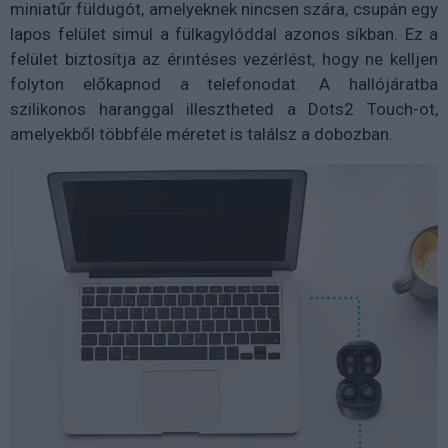
miniatűr füldugót, amelyeknek nincsen szára, csupán egy
lapos felület simul a fülkagylóddal azonos síkban. Ez a
felület biztosítja az érintéses vezérlést, hogy ne kelljen
folyton előkapnod a telefonodat. A hallójáratba
szilikonos haranggal illesztheted a Dots2 Touch-ot,
amelyekből többféle méretet is találsz a dobozban.