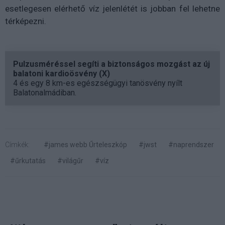
esetlegesen elérhető víz jelenlétét is jobban fel lehetne
térképezni.
Pulzusméréssel segíti a biztonságos mozgást az új
balatoni kardioösvény (X)
4 és egy 8 km-es egészségügyi tanösvény nyílt
Balatonalmádiban.
Címkék:
#james webb Űrteleszkóp
#jwst
#naprendszer
#űrkutatás
#világűr
#víz