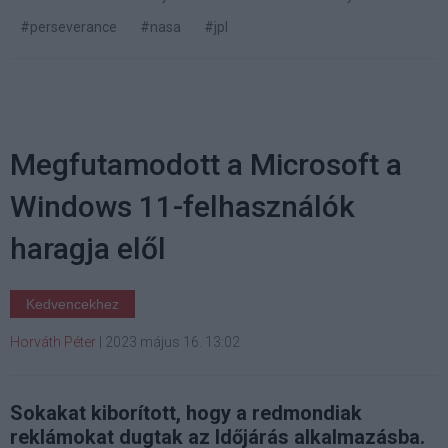
#perseverance
#nasa
#jpl
Megfutamodott a Microsoft a
Windows 11-felhasználók
haragja elől
Kedvencekhez
Horváth Péter
|
2023 május 16. 13:02
Sokakat kiborított, hogy a redmondiak
reklámokat dugtak az Időjárás alkalmazásba.