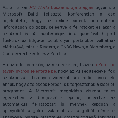
Az amerikai
PC World
beszámolója alapján
ugyanis a
Microsoft Build fejlesztői konferencián a cég
bejelentette, hogy az online videók automatikus
lefordításán dolgozik, beleértve a feliratokat és akár a
szinkront is. A mesterséges intelligenciával hajtott
funkciók az Edge-en belül, olyan portálokon válhatnak
elérhetővé, mint a Reuters, a CNBC News, a Bloomberg, a
Coursera, a LikedIn és a YouTube.
Ha az ötlet ismerős, az nem véletlen, hiszen
a YouTube
tavaly nyáron jelentette be
, hogy az AI segítségével fog
szinkronizálni bizonyos videókat, ám eddig nincs jele
annak, hogy szélesebb körben is kiterjesztenék a kísérleti
programot. A Microsoft megoldása viszont teljes
egészében a böngészőre épülne, beleértve az
automatikus feliratozást is, melynek kapcsán a
spanyolból angolra, valamint az angolból németre,
spanyolra, hindire, olaszra és oroszra történő fordítást