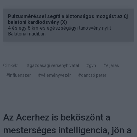
Pulzusméréssel segíti a biztonságos mozgást az új
balatoni kardioösvény (X)
4 és egy 8 km-es egészségügyi tanösvény nyílt
Balatonalmádiban.
Címkék:
#gazdasági versenyhivatal
#gvh
#eljárás
#influenszer
#véleményvezér
#dancsó péter
Az Acerhez is beköszönt a
mesterséges intelligencia, jön a