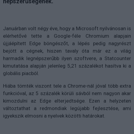
népszerűségének.
Januárban volt négy éve, hogy a Microsoft nyilvánosan is
elérhetővé tette a Google-féle Chromium alapjain
újjáépített Edge böngészőt, a lépés pedig nagyrészt
bejött a cégnek, hiszen tavaly óta már ez a világ
harmadik legnépszerűbb ilyen szoftvere, a Statcounter
kimutatása alapján jelenleg 5,21 százalékot hasítva ki a
globális piacból.
Hiába tömték viszont tele a Chrome-nál jóval több extra
funkcióval, az 5 százalék körüli sávból nem nagyon akar
kimozdulni az Edge elterjedtsége. Ezen a helyzeten
változtathat a redmondiak legújabb fejlesztése, ami
igyekszik elmosni a nyelvek közötti határokat.