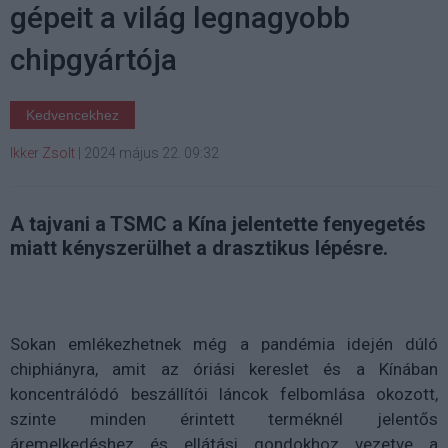
gépeit a világ legnagyobb
chipgyártója
Kedvencekhez
Ikker Zsolt
|
2024 május 22. 09:32
A tajvani a TSMC a Kína jelentette fenyegetés
miatt kényszerülhet a drasztikus lépésre.
Sokan emlékezhetnek még a pandémia idején dúló
chiphiányra, amit az óriási kereslet és a Kínában
koncentrálódó beszállítói láncok felbomlása okozott,
szinte minden érintett terméknél jelentős
áremelkedéshez és ellátási gondokhoz vezetve a