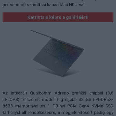
per second) számítási kapacitású NPU-val.
Kattints a képre a galériáért!
Az integrált Qualcomm Adreno grafikai chippel (3,8
TFLOPS) felszerelt modell legfeljebb 32 GB LPDDR5X-
8533 memóriával és 1 TB-nyi PCIe Gen4 NVMe SSD
tárhellyel áll rendelkezésre, a megjelenítésért pedig egy