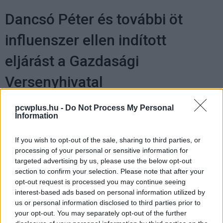
Dancsó Péter és további öt
influenszer ellen indított
eljárást a Gazdasági
Versenyhivatal
pcwplus.hu -
Do Not Process My Personal
Kedvencekhez
Information
Varga Kristóf
|
2024 május 21. 14:09
If you wish to opt-out of the sale, sharing to third parties, or
processing of your personal or sensitive information for
targeted advertising by us, please use the below opt-out
Keményen odacsaphat a GVH a
section to confirm your selection. Please note that after your
véleményvezéreknek a szabálysértő
opt-out request is processed you may continue seeing
reklámozási gyakorlataik miatt.
interest-based ads based on personal information utilized by
us or personal information disclosed to third parties prior to
your opt-out. You may separately opt-out of the further