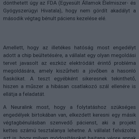
dönthetett úgy az FDA (Egyesült Államok Élelmiszer- és
Gyógyszerügyi Hivatala), hogy nem gördít akadályt a
második végtag bénult páciens kezelése elé.
Amellett, hogy az illetékes hatóság most engedélyt
adott a chip beültetésére, a vállalat egy olyan megoldási
tervet javasolt az eszköz elektródáit érintő probléma
megoldására, amely kiszűrheti a jövőben a hasonló
fiaskókat. A teszt egyébként sikeresnek tekinthető,
hiszen a műszer a hibásan csatlakozó szál ellenére is
ellátja a feladatát.
A Neuralink most, hogy a folytatáshoz szükséges
engedélyek birtokában van, elkezdett keresni egy másik
végtagbénulásban szenvedő pácienst, aki a projekt
kettes számú tesztalanya lehetne. A vállalat felvázolta
azt is, hogy milyen módosításokat hajtana végre annak