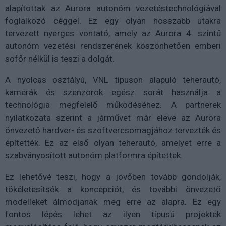
alapítottak az Aurora autonóm vezetéstechnológiával
foglalkozó céggel. Ez egy olyan hosszabb utakra
tervezett nyerges vontató, amely az Aurora 4. szintű
autonóm vezetési rendszerének köszönhetően emberi
sofőr nélkül is teszi a dolgát.
A nyolcas osztályú, VNL típuson alapuló teherautó,
kamerák és szenzorok egész sorát használja a
technológia megfelelő működéséhez. A partnerek
nyilatkozata szerint a járművet már eleve az Aurora
önvezető hardver- és szoftvercsomagjához tervezték és
építették. Ez az első olyan teherautó, amelyet erre a
szabványosított autonóm platformra építettek.
Ez lehetővé teszi, hogy a jövőben tovább gondolják,
tökéletesítsék a koncepciót, és további önvezető
modelleket álmodjanak meg erre az alapra. Ez egy
fontos lépés lehet az ilyen típusú projektek