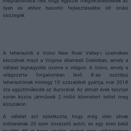
megvalósítása felé, hogy egyszer megtérülhessenek az
ilyen és ehhez hasonló fejlesztésekbe ölt óriási
összegek.
A teherautók a Volvo New River Valley-i üzemében
készülnek majd a Virginia állambeli Dublinban, amely a
vállalat legnagyobb üzeme a világon. A Volvo, amely a
világszerte forgalomban lévő 8-as osztályú
teherautóinak mintegy 10 százalékát gyártja, már 2018
óta együttműködik az Aurorával. Az elmúlt évek tesztjei
során közös járműveik 2 millió kilométert tettet meg
közutakon.
A vállalat azt nyilatkozta, hogy még idén útnak
indítanának 20 ilyen önvezető autót, és egy éven belül