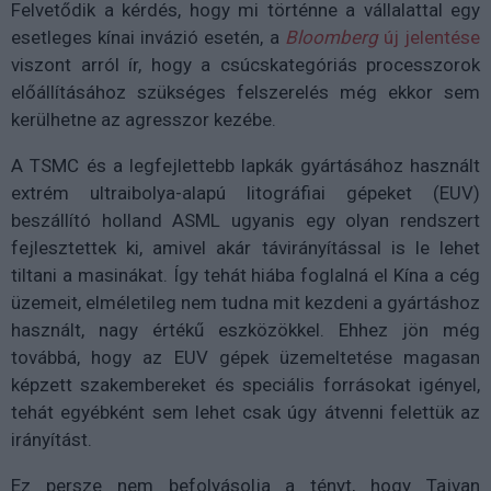
Felvetődik a kérdés, hogy mi történne a vállalattal egy
esetleges kínai invázió esetén, a
Bloomberg
új jelentése
viszont arról ír, hogy a csúcskategóriás processzorok
előállításához szükséges felszerelés még ekkor sem
kerülhetne az agresszor kezébe.
A TSMC és a legfejlettebb lapkák gyártásához használt
extrém ultraibolya-alapú litográfiai gépeket (EUV)
beszállító holland ASML ugyanis egy olyan rendszert
fejlesztettek ki, amivel akár távirányítással is le lehet
tiltani a masinákat. Így tehát hiába foglalná el Kína a cég
üzemeit, elméletileg nem tudna mit kezdeni a gyártáshoz
használt, nagy értékű eszközökkel. Ehhez jön még
továbbá, hogy az EUV gépek üzemeltetése magasan
képzett szakembereket és speciális forrásokat igényel,
tehát egyébként sem lehet csak úgy átvenni felettük az
irányítást.
Ez persze nem befolyásolja a tényt, hogy Tajvan