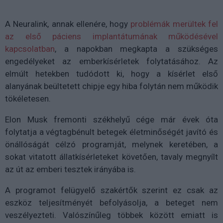
A Neuralink, annak ellenére, hogy
problémák merültek fel
az első páciens implantátumának működésével
kapcsolatban
, a napokban megkapta a szükséges
engedélyeket az emberkísérletek folytatásához. Az
elmúlt hetekben tudódott ki, hogy a kísérlet első
alanyának beültetett chipje egy hiba folytán nem működik
tökéletesen.
Elon Musk fremonti székhelyű cége már évek óta
folytatja a végtagbénult betegek életminőségét javító és
önállóságát célzó programját, melynek keretében, a
sokat vitatott állatkísérleteket követően, tavaly megnyílt
az út az emberi tesztek irányába is.
A programot felügyelő szakértők szerint ez csak az
eszköz teljesítményét befolyásolja, a beteget nem
veszélyezteti. Valószínűleg többek között emiatt is