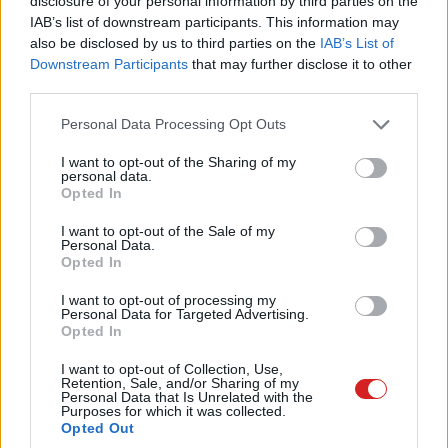
disclosure of your personal information by third parties on the
IAB’s list of downstream participants. This information may
A Gazdasági Versenyhivatal (GVH) még 2023
also be disclosed by us to third parties on the
IAB’s List of
novemberében hajtott végre átfogó online ellenőrzést
Downstream Participants
that may further disclose it to other
(úgynevezett sweepet), melynek keretein belül az
third parties.
influenszerek reklámozási gyakorlatit vizsgálta. A
Please note that this website/app uses one or more Google
nemzeti versenyhatóság egészen pontosan 28
Personal Data Processing Opt Outs
services and may gather and store information including but
influenszert vett górcső alá, és tekintette át
not limited to your visit or usage behaviour. You may click to
I want to opt-out of the Sharing of my
legnépszerűbb közösségi oldalaikat - YouTube, Facebook
personal data.
grant or deny consent to Google and its third-party tags to
Opted In
és Tiktok felületeiket.
use your data for below specified purposes in below Google
consent section.
I want to opt-out of the Sale of my
A gyakorlat során a GVH feltárta, hogy a vizsgált
Personal Data.
Opted In
influenszerek mindössze 20 százaléka tartja be a
reklámjelleg feltüntetésére előírt szabályokat, míg a
I want to opt-out of processing my
Personal Data for Targeted Advertising.
véleményvezérek több mint fele, egészen pontosan 54
Opted In
százaléka, általában igen, de nem mindig jelzi a
promóciós tartalmak megjelenésének tényét. A
I want to opt-out of Collection, Use,
Retention, Sale, and/or Sharing of my
legrosszabb színben persze azok tűnnek fel (az
Personal Data that Is Unrelated with the
Purposes for which it was collected.
influenszerek mintegy negyede), akik soha, vagy csak
Opted Out
elvétve adnak tájékoztatást a tartalmaikban előforduló