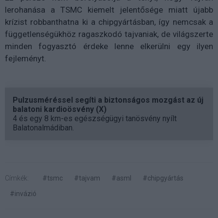
lerohanása a TSMC kiemelt jelentősége miatt újabb
krízist robbanthatna ki a chipgyártásban, így nemcsak a
függetlenségükhöz ragaszkodó tajvaniak, de világszerte
minden fogyasztó érdeke lenne elkerülni egy ilyen
fejleményt.
Pulzusméréssel segíti a biztonságos mozgást az új
balatoni kardioösvény (X)
4 és egy 8 km-es egészségügyi tanösvény nyílt
Balatonalmádiban.
Címkék:
#tsmc
#tajvam
#asml
#chipgyártás
#invázió