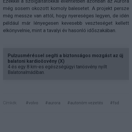
Ezekkel a szolgáltatókkal ellentétben azonban az Aurora
még sosem okozott komoly balesetet. A projekt persze
még messze van attól, hogy nyereséges legyen, de idén
például már lényegesen kevesebb veszteséget kellett
elkönyvelnie, mint a tavalyi év hasonló időszakában.
Pulzusméréssel segíti a biztonságos mozgást az új
balatoni kardioösvény (X)
4 és egy 8 km-es egészségügyi tanösvény nyílt
Balatonalmádiban.
Címkék:
#volvo
#aurora
#autonóm vezetés
#fsd