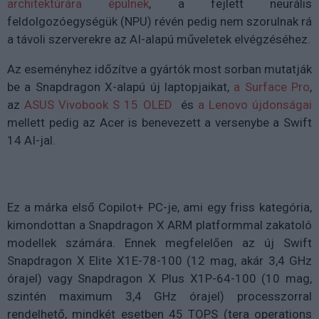
architektúrára épülnek
, a fejlett neurális
feldolgozóegységük (NPU) révén pedig nem szorulnak rá
a távoli szerverekre az AI-alapú műveletek elvégzéséhez.
Az eseményhez időzítve a gyártók most sorban mutatják
be a Snapdragon X-alapú új laptopjaikat,
a Surface Pro
,
az
ASUS Vivobook S 15 OLED
és
a Lenovo újdonságai
mellett pedig az Acer is benevezett a versenybe a Swift
14 AI-jal.
Ez a márka első Copilot+ PC-je, ami egy friss kategória,
kimondottan a Snapdragon X ARM platformmal zakatoló
modellek számára. Ennek megfelelően az új Swift
Snapdragon X Elite X1E-78-100 (12 mag, akár 3,4 GHz
órajel) vagy Snapdragon X Plus X1P-64-100 (10 mag,
szintén maximum 3,4 GHz órajel) processzorral
rendelhető, mindkét esetben 45 TOPS (tera operations