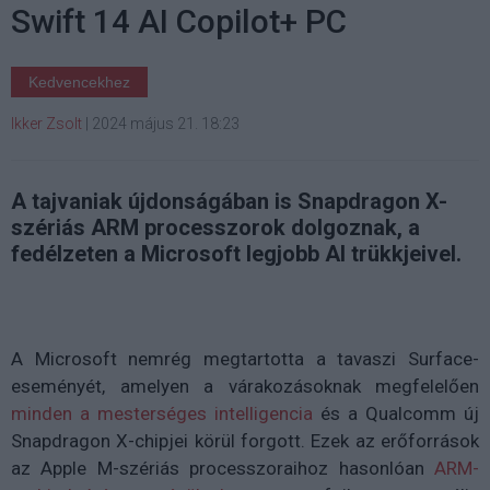
Swift 14 AI Copilot+ PC
Kedvencekhez
Ikker Zsolt
|
2024 május 21. 18:23
A tajvaniak újdonságában is Snapdragon X-
szériás ARM processzorok dolgoznak, a
fedélzeten a Microsoft legjobb AI trükkjeivel.
A Microsoft nemrég megtartotta a tavaszi Surface-
eseményét, amelyen a várakozásoknak megfelelően
minden a mesterséges intelligencia
és a Qualcomm új
Snapdragon X-chipjei körül forgott. Ezek az erőforrások
az Apple M-szériás processzoraihoz hasonlóan
ARM-