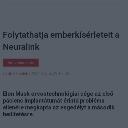
Folytathatja emberkísérleteit a
Neuralink
Kedvencekhez
Csák Benedek
|
2024 május 22. 07:33
Elon Musk orvostechnológiai cége az első
páciens implantátumát érintő probléma
ellenére megkapta az engedélyt a második
beültetésre.