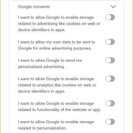
reklámokról.
Google consents
I want to allow Google to enable storage
related to advertising like cookies on web or
device identifiers in apps.
Az előzetes elemzések alapján, a valószínűsíthetően
jogsértő kereskedelmi gyakorlatok miatt, a GVH hat
I want to allow my user data to be sent to
influenszer - Dancsó Péter (Videómánia), Forstner
Google for online advertising purposes.
Csenge, Fördős Zoltán (Fördős Zé), Halmi Bence, Kása
I want to allow Google to send me
Roland (Rolix) és Strenner Antal (Whisper Ton) ellen
personalized advertising.
indított versenyfelügyeleti eljárásokat.
I want to allow Google to enable storage
A GVH úgy találta, hogy a vállalatok az influenszerek
related to analytics like cookies on web or
közösségi oldalain megjelenő egyes termékeket,
device identifiers in apps.
szolgáltatásokat vagy márkákat népszerűsítő
I want to allow Google to enable storage
tartalmakért cserébe valamilyen ellenszolgáltatást
related to functionality of the website or app.
nyújthattak az ügynökségként eljáró vállalkozásnak,
illetve az influenszereknek. A nemzeti versenyhatóság
I want to allow Google to enable storage
azt kifogásolta, hogy ennek ténye nem vált egyértelművé
related to personalization.