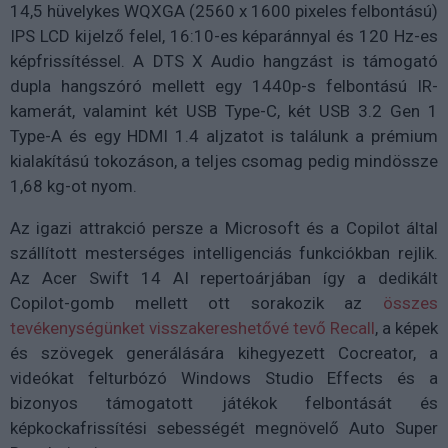
14,5 hüvelykes WQXGA (2560 x 1600 pixeles felbontású)
IPS LCD kijelző felel, 16:10-es képaránnyal és 120 Hz-es
képfrissítéssel. A DTS X Audio hangzást is támogató
dupla hangszóró mellett egy 1440p-s felbontású IR-
kamerát, valamint két USB Type-C, két USB 3.2 Gen 1
Type-A és egy HDMI 1.4 aljzatot is találunk a prémium
kialakítású tokozáson, a teljes csomag pedig mindössze
1,68 kg-ot nyom.
Az igazi attrakció persze a Microsoft és a Copilot által
szállított mesterséges intelligenciás funkciókban rejlik.
Az Acer Swift 14 AI repertoárjában így a dedikált
Copilot-gomb mellett ott sorakozik az
összes
tevékenységünket visszakereshetővé tevő Recall
, a képek
és szövegek generálására kihegyezett Cocreator, a
videókat felturbózó Windows Studio Effects és a
bizonyos támogatott játékok felbontását és
képkockafrissítési sebességét megnövelő Auto Super