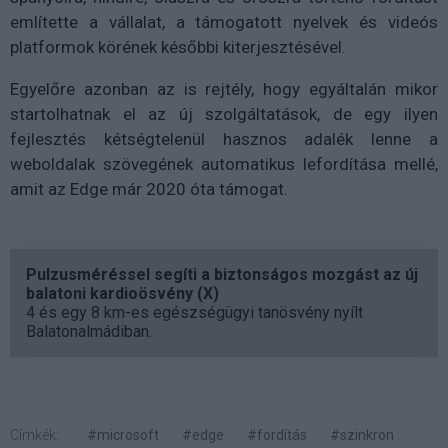
említette a vállalat, a támogatott nyelvek és videós
platformok körének későbbi kiterjesztésével.
Egyelőre azonban az is rejtély, hogy egyáltalán mikor
startolhatnak el az új szolgáltatások, de egy ilyen
fejlesztés kétségtelenül hasznos adalék lenne a
weboldalak szövegének automatikus lefordítása mellé,
amit az Edge már 2020 óta támogat.
Pulzusméréssel segíti a biztonságos mozgást az új
balatoni kardioösvény (X)
4 és egy 8 km-es egészségügyi tanösvény nyílt
Balatonalmádiban.
Címkék:
#microsoft
#edge
#fordítás
#szinkron