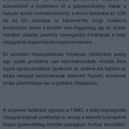
konzoloktól a mobilokon át a gépjárművekig. Habár a
helyzet azóta normalizálódott, a krízis hatására az USA
és az EU országai is felismerték, hogy mekkora
kockázatot jelent a Kínától való függőség, így az óceán
mindkét oldalán jelentős támogatást fordítanak a helyi
chipgyártói kapacitások megteremtésére.
Ez azonban hosszadalmas folyamat, időközben pedig
egy újabb probléma van kibontakozóban, miután Kína
egyre agresszívabban igyekszik az uralma alá hajtani az
általa renegát tartománynak tekintett Tajvant, amelynek
óriási jelentősége van a globális chippiacon.
A szigeten található ugyanis a TSMC, a világ legnagyobb
chipgyártójának székhelye is, amely a kiemelt szerepénél
fogva gyakorlatilag minden iparágban fontos beszállító.