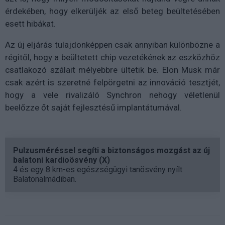
érdekében, hogy elkerüljék az első beteg beültetésében
esett hibákat.
Az új eljárás tulajdonképpen csak annyiban különbözne a
régitől, hogy a beültetett chip vezetékének az eszközhöz
csatlakozó szálait mélyebbre ültetik be. Elon Musk már
csak azért is szeretné felpörgetni az innováció tesztjét,
hogy a vele rivalizáló Synchron nehogy véletlenül
beelőzze őt saját fejlesztésű implantátumával.
Pulzusméréssel segíti a biztonságos mozgást az új
balatoni kardioösvény (X)
4 és egy 8 km-es egészségügyi tanösvény nyílt
Balatonalmádiban.