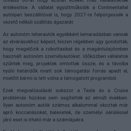
további 80-at hogy azután ezeket más vállalatoknak
értékesítse. A vállalat együttműködik a Continentallal
autóipari beszállítóval is, hogy 2027-re felpörgessék a
vezető nélküli szállítás ágazatát.
Az autonóm teherautók egyébként lemaradásban vannak
az elvárásokhoz képest, hiszen régebben úgy gondolták,
hogy megelőzik a robottaxikat és a magántulajdonban
használt autonóm személyautókat. Időközben vállalatok
szűntek meg, projektek omlottak össze, és a távolba
nyúló határidők miatt sok támogatási forrás apadt el,
mielőtt bármi is lett volna a támogatott programból.
Ezek megvalósulását sokszor a Tesla és a Cruise
problémás húzásai sem segítették az elmúlt években.
Ilyen autonóm autók számos alkalommal okoztak már
apró koccanásokat, balesetek, de személyi sérüléssel
járó eset is írható már a számlájukra.