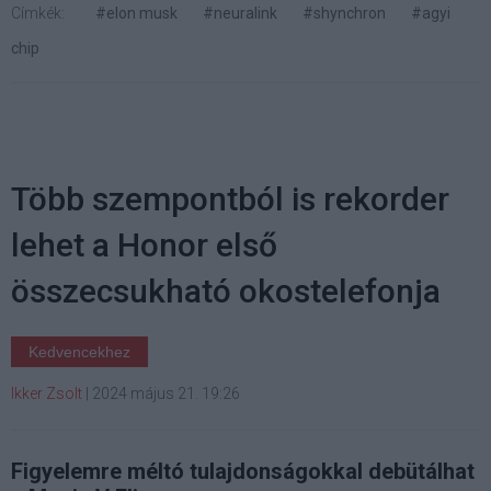
Címkék:
#elon musk
#neuralink
#shynchron
#agyi
chip
Több szempontból is rekorder
lehet a Honor első
összecsukható okostelefonja
Kedvencekhez
Ikker Zsolt
|
2024 május 21. 19:26
Figyelemre méltó tulajdonságokkal debütálhat