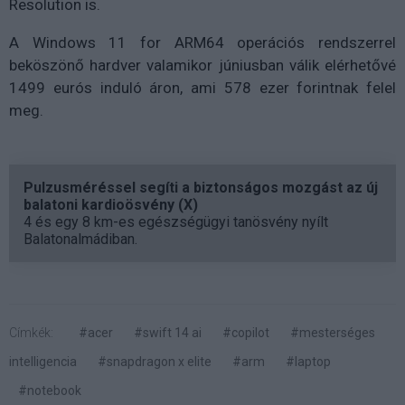
Resolution is.
A Windows 11 for ARM64 operációs rendszerrel
beköszönő hardver valamikor júniusban válik elérhetővé
1499 eurós induló áron, ami 578 ezer forintnak felel
meg.
Pulzusméréssel segíti a biztonságos mozgást az új
balatoni kardioösvény (X)
4 és egy 8 km-es egészségügyi tanösvény nyílt
Balatonalmádiban.
Címkék:
#acer
#swift 14 ai
#copilot
#mesterséges
intelligencia
#snapdragon x elite
#arm
#laptop
#notebook