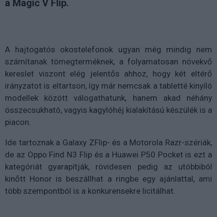
a Magic V Flip.
A hajtogatós okostelefonok ugyan még mindig nem
számítanak tömegterméknek, a folyamatosan növekvő
kereslet viszont elég jelentős ahhoz, hogy két eltérő
irányzatot is eltartson, így már nemcsak a tabletté kinyíló
modellek között válogathatunk, hanem akad néhány
összecsukható, vagyis kagylóhéj kialakítású készülék is a
piacon.
Ide tartoznak a Galaxy ZFlip- és a Motorola Razr-szériák,
de az Oppo Find N3 Flip és a Huawei P50 Pocket is ezt a
kategóriát gyarapítják, rövidesen pedig az utóbbiból
kinőtt Honor is beszállhat a ringbe egy ajánlattal, ami
több szempontból is a konkurensekre licitálhat.