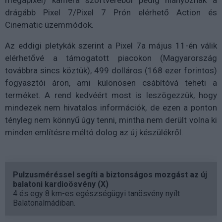
drágább Pixel 7/Pixel 7 Prón elérhető Action és
Cinematic üzemmódok.
Az eddigi pletykák szerint a Pixel 7a május 11-én válik
elérhetővé a támogatott piacokon (Magyarország
továbbra sincs köztük), 499 dolláros (168 ezer forintos)
fogyasztói áron, ami különösen csábítóvá teheti a
terméket. A rend kedvéért most is leszögezzük, hogy
mindezek nem hivatalos információk, de ezen a ponton
tényleg nem könnyű úgy tenni, mintha nem derült volna ki
minden említésre méltó dolog az új készülékről.
Pulzusméréssel segíti a biztonságos mozgást az új
balatoni kardioösvény (X)
4 és egy 8 km-es egészségügyi tanösvény nyílt
Balatonalmádiban.