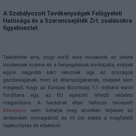
A Szabályozott Tevékenységek Felügyeleti
Hatósága és a Szerencsejáték Zrt. csalásokra
figyelmeztet.
Tekintettel arra, hogy évről évre növekszik az online
incidensek száma és a fenyegetések kockázata, melyek
egyre nagyobb kárt okoznak úgy az országok
gazdaságának, mint az állampolgárainak, cseppet sem
meglepő, hogy az Európai Bizottság 1,1 milliárd eurót
fordítana egy, az EU egészét lefedő védelmi
megoldásra. A hackerek ellen felhúzni tervezett
kiberpajzs
sem óvhatja meg azonban teljesen az
embereket önmaguktól, és itt jön képbe a megfelelő
tájékoztatás és edukáció.