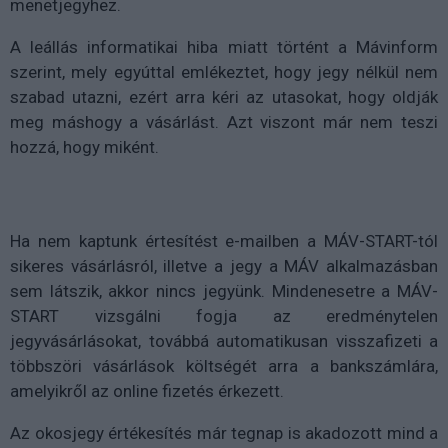
menetjegyhez.
A leállás informatikai hiba miatt történt a Mávinform
szerint, mely egyúttal emlékeztet, hogy jegy nélkül nem
szabad utazni, ezért arra kéri az utasokat, hogy oldják
meg máshogy a vásárlást. Azt viszont már nem teszi
hozzá, hogy miként.
Ha nem kaptunk értesítést e-mailben a MÁV-START-tól
sikeres vásárlásról, illetve a jegy a MÁV alkalmazásban
sem látszik, akkor nincs jegyünk. Mindenesetre a MÁV-
START vizsgálni fogja az eredménytelen
jegyvásárlásokat, továbbá automatikusan visszafizeti a
többszöri vásárlások költségét arra a bankszámlára,
amelyikről az online fizetés érkezett.
Az okosjegy értékesítés már tegnap is akadozott mind a