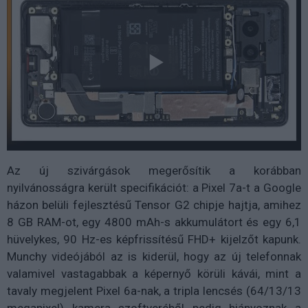
Az új szivárgások megerősítik a korábban
nyilvánosságra került specifikációt: a Pixel 7a-t a Google
házon belüli fejlesztésű Tensor G2 chipje hajtja, amihez
8 GB RAM-ot, egy 4800 mAh-s akkumulátort és egy 6,1
hüvelykes, 90 Hz-es képfrissítésű FHD+ kijelzőt kapunk.
Munchy videójából az is kiderül, hogy az új telefonnak
valamivel vastagabbak a képernyő körüli kávái, mint a
tavaly megjelent Pixel 6a-nak, a tripla lencsés (64/13/13
megapixel) kamera szoftveréből pedig hiányoznak a