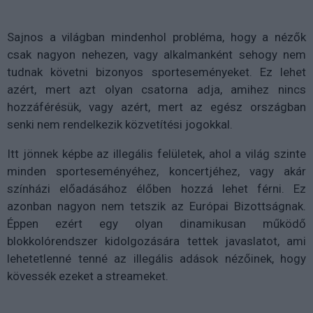
Sajnos a világban mindenhol probléma, hogy a nézők
csak nagyon nehezen, vagy alkalmanként sehogy nem
tudnak követni bizonyos sporteseményeket. Ez lehet
azért, mert azt olyan csatorna adja, amihez nincs
hozzáférésük, vagy azért, mert az egész országban
senki nem rendelkezik közvetítési jogokkal.
Itt jönnek képbe az illegális felületek, ahol a világ szinte
minden sporteseményéhez, koncertjéhez, vagy akár
színházi előadásához élőben hozzá lehet férni. Ez
azonban nagyon nem tetszik az Európai Bizottságnak.
Éppen ezért egy olyan dinamikusan működő
blokkolórendszer kidolgozására tettek javaslatot, ami
lehetetlenné tenné az illegális adások nézőinek, hogy
kövessék ezeket a streameket.