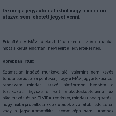
De még a jegyautomatákból vagy a vonaton
utazva sem lehetett jegyet venni.
Frissítés:
A MÁV tájékoztatása szerint az informatikai
hibát sikerült elhárítani, helyreállt a jegyértékesítés.
Korábban írtuk:
Számtalan ingázó munkavállaló, valamint nem kevés
turista ébredt arra pénteken, hogy a MÁV jegyértékesítési
rendszere minden létező platformon bedobta a
törülközőt. Egyszerre vált működésképtelenné az
alkalmazás és az ELVIRA-rendszer, mindezt pedig tetézi,
hogy hiába próbálkoznak az utasok a vonatok fedélzetén
vagy a jegyautomatákkal, semmiképp sem juthatnak