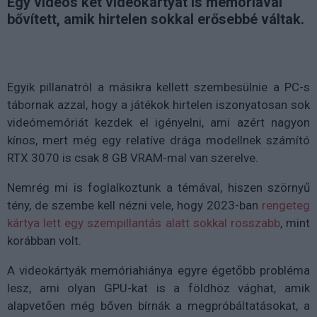
Egy videós két videokártyát is memóriával
bővített, amik hirtelen sokkal erősebbé váltak.
Egyik pillanatról a másikra kellett szembesülnie a PC-s
tábornak azzal, hogy a játékok hirtelen iszonyatosan sok
videómemóriát kezdek el igényelni, ami azért nagyon
kínos, mert még egy relatíve drága modellnek számító
RTX 3070 is csak 8 GB VRAM-mal van szerelve.
Nemrég mi is foglalkoztunk a témával, hiszen szörnyű
tény, de szembe kell nézni vele, hogy 2023-ban
rengeteg
kártya lett egy szempillantás alatt sokkal rosszabb
, mint
korábban volt.
A videokártyák memóriahiánya egyre égetőbb probléma
lesz, ami olyan GPU-kat is a földhöz vághat, amik
alapvetően még bőven bírnák a megpróbáltatásokat, a