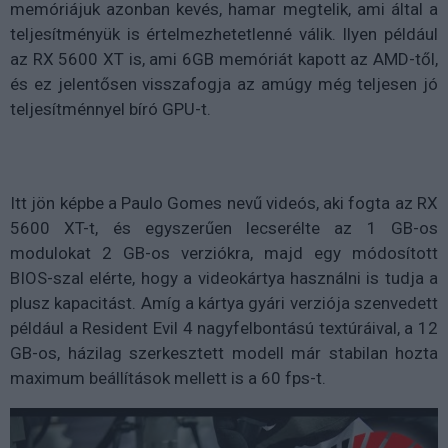
memóriájuk azonban kevés, hamar megtelik, ami által a
teljesítményük is értelmezhetetlenné válik. Ilyen például
az RX 5600 XT is, ami 6GB memóriát kapott az AMD-től,
és ez jelentősen visszafogja az amúgy még teljesen jó
teljesítménnyel bíró GPU-t.
Itt jön képbe a Paulo Gomes nevű videós, aki fogta az RX
5600 XT-t, és egyszerűen lecserélte az 1 GB-os
modulokat 2 GB-os verziókra, majd egy módosított
BIOS-szal elérte, hogy a videokártya használni is tudja a
plusz kapacitást. Amíg a kártya gyári verziója szenvedett
például a Resident Evil 4 nagyfelbontású textúráival, a 12
GB-os, házilag szerkesztett modell már stabilan hozta
maximum beállítások mellett is a 60 fps-t.