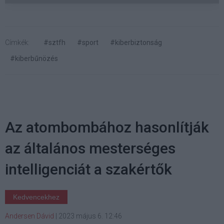
Címkék:
#sztfh
#sport
#kiberbiztonság
#kiberbűnözés
Az atombombához hasonlítják
az általános mesterséges
intelligenciát a szakértők
Kedvencekhez
Andersen Dávid
|
2023 május 6. 12:46