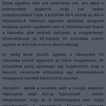
Ennek egyelőre nem sok eredménye volt, ami abból a
szempontból aggasztó, hogy sok helyen
szabályozatlanul folyik a különféle MI-k, köztük az AGI-k
fejlesztése.A Stanford egyetem áprilisban elvégzett
kutatása szerint egyébként nem is feltétlenül kell kivárni
a Hassabis által említett évtizedet, a megkérdezett
informatikusok és MI-kutatók 56 százaléka szerint
ugyanis az AGI már most is létező valóság.
Ez pedig kissé ijesztő, ugyanis a válaszadók 58
százaléka szerint aggasztó az AGI-k megjelenése, 36
százalékuk pedig egyenesen úgy fogalmazott, hogy a
hasonló rendszerek elterjedése egy atomcsapással
megegyező mértékű katasztrófát okozhat.
Hassabis - akinek a vezetése alatt a Google alaposan
felpörgette saját AGI-ja fejlesztését - sietett
hangsúlyozni, hogy az ő technológiájuk nem fogja
veszélyeztetni a társadalmat. Egészen pontosan