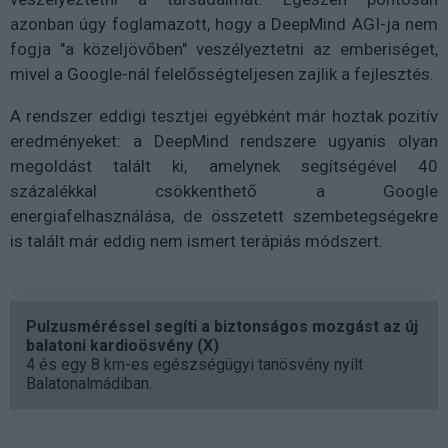
azonban úgy foglamazott, hogy a DeepMind AGI-ja nem
fogja
"a közeljövőben" veszélyeztetni az emberiséget,
mivel a Google-nál felelősségteljesen zajlik a fejlesztés.
A rendszer eddigi tesztjei egyébként már hoztak pozitív
eredményeket: a DeepMind rendszere ugyanis olyan
megoldást talált ki, amelynek segítségével 40
százalékkal csökkenthető a Google
energiafelhasználása, de összetett szembetegségekre
is talált már eddig nem ismert terápiás módszert.
Pulzusméréssel segíti a biztonságos mozgást az új
balatoni kardioösvény (X)
4 és egy 8 km-es egészségügyi tanösvény nyílt
Balatonalmádiban.