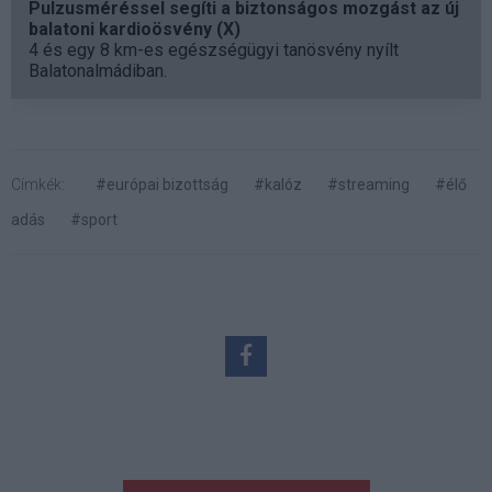
Pulzusméréssel segíti a biztonságos mozgást az új
balatoni kardioösvény (X)
4 és egy 8 km-es egészségügyi tanösvény nyílt
Balatonalmádiban.
Címkék:
#európai bizottság
#kalóz
#streaming
#élő
adás
#sport