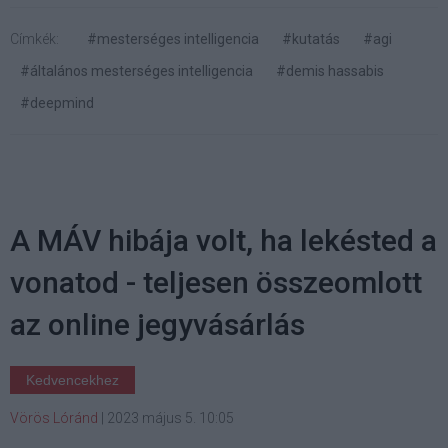
Címkék:
#mesterséges intelligencia
#kutatás
#agi
#általános mesterséges intelligencia
#demis hassabis
#deepmind
A MÁV hibája volt, ha lekésted a
vonatod - teljesen összeomlott
az online jegyvásárlás
Kedvencekhez
Vörös Lóránd
|
2023 május 5. 10:05