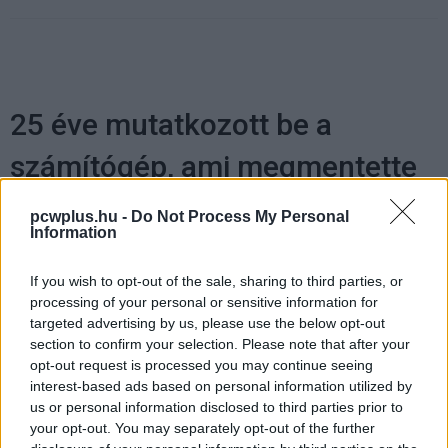
25 éve mutatkozott be a
számítógép, ami megmentette
az Apple-t
pcwplus.hu -
Do Not Process My Personal
Information
Kedvencekhez
If you wish to opt-out of the sale, sharing to third parties, or
processing of your personal or sensitive information for
Horváth Péter
|
2023 május 5. 17:47
targeted advertising by us, please use the below opt-out
section to confirm your selection. Please note that after your
opt-out request is processed you may continue seeing
Steve Jobs második eljövetele előtt a csőd
interest-based ads based on personal information utilized by
szélén táncolt az almás vállalat, aztán jött egy
us or personal information disclosed to third parties prior to
termék, amiért megőrültek az emberek.
your opt-out. You may separately opt-out of the further