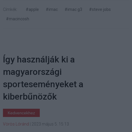
Címkék:
#apple
#imac
#imac g3
#steve jobs
#macincosh
Így használják ki a
magyarországi
sporteseményeket a
kiberbűnözők
Kedvencekhez
Vörös Lóránd
|
2023 május 5. 15:13