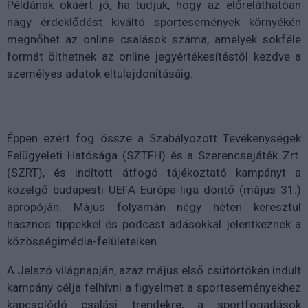
Példának okáért jó, ha tudjuk, hogy az előreláthatóan
nagy érdeklődést kiváltó sportesemények környékén
megnőhet az online csalások száma, amelyek sokféle
formát ölthetnek az online jegyértékesítéstől kezdve a
személyes adatok eltulajdonításáig.
Éppen ezért fog össze a Szabályozott Tevékenységek
Felügyeleti Hatósága (SZTFH) és a Szerencsejáték Zrt.
(SZRT), és indított átfogó tájékoztató kampányt a
közelgő budapesti UEFA Európa-liga döntő (május 31.)
apropóján. Május folyamán négy héten keresztül
hasznos tippekkel és podcast adásokkal jelentkeznek a
közösségimédia-felületeiken.
A Jelszó világnapján, azaz május első csütörtökén indult
kampány célja felhívni a figyelmet a sporteseményekhez
kapcsolódó csalási trendekre, a sportfogadások