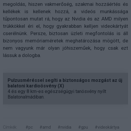
megoldás, hiszen vakmerőség, szakmai hozzáértés és
kellékek is kellenek hozzá, a videós munkássága
tűpontosan mutat rá, hogy az Nvidia és az AMD milyen
trükkökkel éri el, hogy gyakrabban kelljen videokártyát
cserélnünk. Persze, biztosan üzleti megfontolás is áll
bizonyos memóriaméretek meghatározása mögött, de
nem vagyunk már olyan jóhiszeműek, hogy csak ezt
lássuk a dologba.
Pulzusméréssel segíti a biztonságos mozgást az új
balatoni kardioösvény (X)
4 és egy 8 km-es egészségügyi tanösvény nyílt
Balatonalmádiban.
Címkék:
#pc
#amd
#nvidia
#gpu
#videokártya