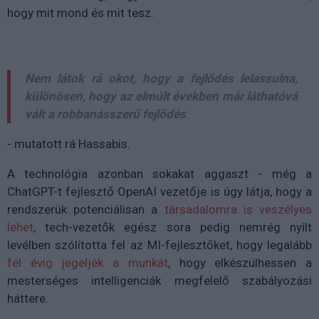
hogy mit mond és mit tesz.
Nem látok rá okot, hogy a fejlődés lelassulna,
különösen, hogy az elmúlt években már láthatóvá
vált a robbanásszerű fejlődés
- mutatott rá Hassabis.
A technológia azonban sokakat aggaszt - még a
ChatGPT-t fejlesztő OpenAI vezetője is úgy látja, hogy a
rendszerük potenciálisan a
társadalomra is veszélyes
lehet
, tech-vezetők egész sora pedig nemrég nyílt
levélben szólította fel az MI-fejlesztőket, hogy legalább
fél évig jegeljék a munkát
, hogy elkészülhessen a
mesterséges intelligenciák megfelelő szabályozási
háttere.