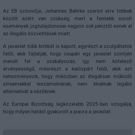
Az EB szóvivője, Johannes Bahrke szerint erre többek
között azért van szükség, mert a fentebb sorolt
események jogtulajdonosai nagyon sok pénztől esnek el
az illegális közvetítések miatt.
A javaslat több kritikát is kapott, egyrészt a szolgáltatók
felől, akik fájlalják, hogy csupán egy javaslat szintjén
merült fel a szabályozás, így nem kötelező
érvényességű, másrészt a kalózpárt felől, akik azt
nehezményezik, hogy miközben az illegálisan működő
streamekkel leszámolnának, nem kínálnak legális
alternatívát a nézőknek.
Az Európai Bizottság legközelebb 2025-ben vizsgálja,
hogy milyen hatást gyakorolt a piacra a javaslat.