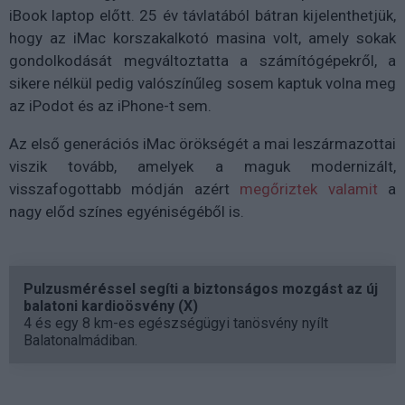
iBook laptop előtt. 25 év távlatából bátran kijelenthetjük,
hogy az iMac korszakalkotó masina volt, amely sokak
gondolkodását megváltoztatta a számítógépekről, a
sikere nélkül pedig valószínűleg sosem kaptuk volna meg
az iPodot és az iPhone-t sem.
Az első generációs iMac örökségét a mai leszármazottai
viszik tovább, amelyek a maguk modernizált,
visszafogottabb módján azért
megőriztek valamit
a
nagy előd színes egyéniségéből is.
Pulzusméréssel segíti a biztonságos mozgást az új
balatoni kardioösvény (X)
4 és egy 8 km-es egészségügyi tanösvény nyílt
Balatonalmádiban.