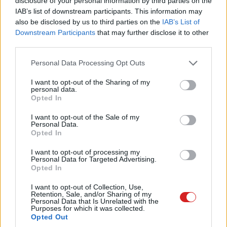
disclosure of your personal information by third parties on the
IAB’s list of downstream participants. This information may
also be disclosed by us to third parties on the
IAB’s List of
Downstream Participants
that may further disclose it to other
A piaci kapitalizáció alapján a Tim Cook által dirigált
third parties.
Apple évek óta őrzi a világ legértékesebb vállalatának
címét, így végül nem jöttek be azok a vészjósló
Please note that this website/app uses one or more Google
Personal Data Processing Opt Outs
services and may gather and store information including but
jövendölések, amelyek a korábbi vezérigazgató, Steve
not limited to your visit or usage behaviour. You may click to
I want to opt-out of the Sharing of my
Jobs 2011-es halálakor a cég bukását vizionálták.
personal data.
grant or deny consent to Google and its third-party tags to
Opted In
use your data for below specified purposes in below Google
A pesszimista tábornak ugyanakkor jó oka volt így
consent section.
I want to opt-out of the Sale of my
gondolkodni, mivel az Apple kis híján csődbe ment,
Personal Data.
miután 1985-ben kigolyózták az egyébként hírhedten
Opted In
nehezen kezelhető Jobsot a vezetőség sorából. A
I want to opt-out of processing my
társalapító végül csak 1997-ben, a NeXT felvásárlása
Personal Data for Targeted Advertising.
Opted In
révén került ismét kapun belülre, majd szinte a semmiből
építette újra az almás logó renoméját, amihez egy azóta
I want to opt-out of Collection, Use,
Retention, Sale, and/or Sharing of my
ikonikussá vált számítógéppel adta meg a kezdőlökést.
Personal Data that Is Unrelated with the
Purposes for which it was collected.
Opted Out