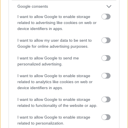
Google consents
Ez volt az iMac, amelyet éppen 25 éve pillanthatott meg
először a világ. Az
1998. május 6-án leleplezett
, de csak
I want to allow Google to enable storage
related to advertising like cookies on web or
augusztus 15-én piacra dobott gépről sokat elmond,
device identifiers in apps.
hogy még ma is extravagánsnak hat az áramvonalas,
részben áttetsző színes burkolatával, a maga korában
I want to allow my user data to be sent to
viszont valósággal sokkolta a többnyire szögletes, bézs
Google for online advertising purposes.
PC-khez szokott publikumot.
I want to allow Google to send me
personalized advertising.
I want to allow Google to enable storage
related to analytics like cookies on web or
device identifiers in apps.
I want to allow Google to enable storage
related to functionality of the website or app.
I want to allow Google to enable storage
related to personalization.