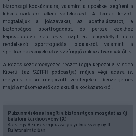
biztonsági kockázataira, valamint a tippekkel segíteni a
kibertámadások elleni védekezést. A témák között
megtaláljuk a jelszavakat, az adathalászatot, a
biztonságos sportfogadást, és persze ezekhez
kapcsolódóan szó esik majd az engedéllyel nem
rendelkező sportfogadási oldalakról, valamint a
sportrendezvényekkel összefüggő online átverésekről is.
A közös kezdeményezés részét fogja képezni a Minden
Kiberül (az SZTFH podcastja) május végi adása is,
melynek során meghívott vendégekkel beszélgetnek
majd a műsorvezetők az aktuális kockázatokról.
Pulzusméréssel segíti a biztonságos mozgást az új
balatoni kardioösvény (X)
4 és egy 8 km-es egészségügyi tanösvény nyílt
Balatonalmádiban.