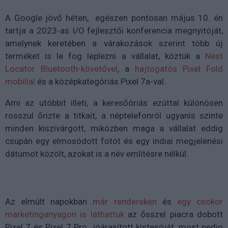
A Google jövő héten, egészen pontosan május 10. én
tartja a 2023-as I/O fejlesztői konferencia megnyitóját,
amelynek keretében a várakozások szerint több új
terméket is le fog leplezni a vállalat, köztük a
Nest
Locator Bluetooth-követővel
, a
hajtogatós Pixel Fold
mobillal
és a középkategóriás Pixel 7a-val.
Ami az utóbbit illeti, a keresőóriás ezúttal különösen
rosszul őrizte a titkait, a néptelefonról ugyanis szinte
minden kiszivárgott, miközben maga a vállalat eddig
csupán egy elmosódott fotót és egy indiai megjelenési
dátumot közölt, azokat is a név említésre nélkül.
Az elmúlt napokban
már rendereken
és
egy csokor
marketinganyagon is láthattuk
az ősszel piacra dobott
Pixel 7 és Pixel 7 Pro jóárasított kistesóját, most pedig