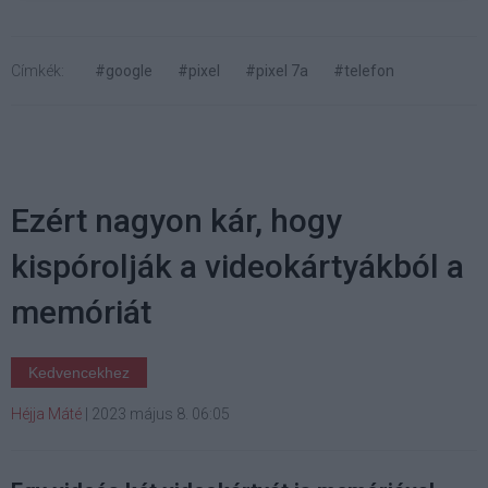
Címkék:
#google
#pixel
#pixel 7a
#telefon
Ezért nagyon kár, hogy
kispórolják a videokártyákból a
memóriát
Kedvencekhez
Héjja Máté
|
2023 május 8. 06:05