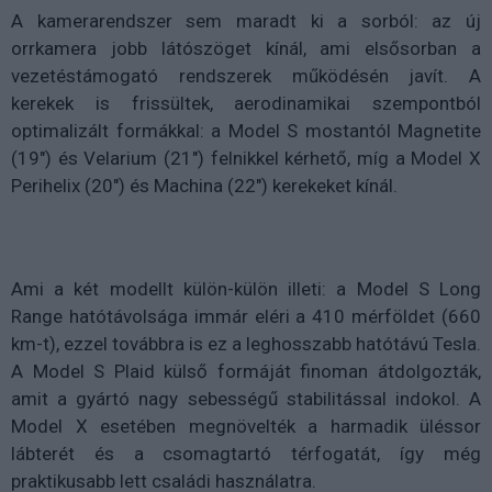
A kamerarendszer sem maradt ki a sorból: az új
orrkamera jobb látószöget kínál, ami elsősorban a
vezetéstámogató rendszerek működésén javít. A
kerekek is frissültek, aerodinamikai szempontból
optimalizált formákkal: a Model S mostantól Magnetite
(19") és Velarium (21") felnikkel kérhető, míg a Model X
Perihelix (20") és Machina (22") kerekeket kínál.
Ami a két modellt külön-külön illeti: a Model S Long
Range hatótávolsága immár eléri a 410 mérföldet (660
km-t), ezzel továbbra is ez a leghosszabb hatótávú Tesla.
A Model S Plaid külső formáját finoman átdolgozták,
amit a gyártó nagy sebességű stabilitással indokol. A
Model X esetében megnövelték a harmadik üléssor
lábterét és a csomagtartó térfogatát, így még
praktikusabb lett családi használatra.