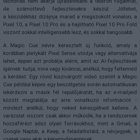
techóriás nem akarja újradefiniálni a telefon fogalmát,
de számottevő fejlesztésekre készül. Jóllehet,
a készülékház dizájnja marad a megszokott vonalon, a
Pixel 10, a Pixel 10 Pro és a hajlítható Pixel 10 Pro Fold
viszont sokkal intelligensebb lesz, és sokkal hangosabb.
A Magic Cue névre keresztelt új funkció, amely a
korábban pletykált Pixel Sense utódja vagy alternatívája
lehet, éppen azt próbálja elérni, amit az AI-fejlesztések
ígérnek: tudja, mire vagy kíváncsi, anélkül, hogy feltennéd
a kérdést. Egy rövid kiszivárgott videó szerint a Magic
Cue például képes egy beszélgetés során automatikusan
lekérdezni a másik fél repülőjáratát, ha az e-mailjeid
között megtalálja az erre vonatkozó információt -
mindezt anélkül, hogy neked keresgélned kellene. A
varázslat viszont csak akkor működik, ha a rendszernek
hozzáférést adsz olyan forrásokhoz, mint a Gmail, a
Google Naptár, a Keep, a feladatlistáid, a névjegyek, a
csetek vagy akár a képernyőmentések.