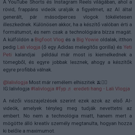
A YouTube Shorts és Instagram Reels világában, ahol a
rövid, frappáns videók uralják a figyelmet, az AI által
generált, pár másodperces vlogok tökéletesen
illeszkednek. Különösen akkor, ha a készítő valóban érti a
formátumot, és nem csak a technológiára bízza magát.
A külföldön a
Bigfoot Vlog
és a
Big Yowie
oldalak, itthon
pedig
Lali vlogja
(ő egy Adidas melegítős gorilla) és
Yeti
Peti
kalandjai például már most is kiemelkednek a
tömegből, és egyre jobbak lesznek, ahogy a készítők
egyre profibbá válnak.
@lalivlogja
Most már remélem elhiszitek 🍌✌🏿
IG:lalivlogja
#lalivlogja
#fyp
♬ eredeti hang - Lali Vlogja
A nézői visszajelzések szerint ezek azok az első AI-
videók, amelyek tényleg meg tudják nevettetni az
embert. No nem a technológia miatt, hanem mert a
mögötte álló kreatív személy megtanulta, hogyan hozza
ki belőle a maximumot.