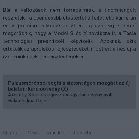
Bár a változások nem forradalmiak, a finomhangolt
részletek - a csendesebb utastértől a fejlettebb kamerán
és a prémium világításon át az új színekig - ismét
megerősítik, hogy a Model S és X továbbra is a Tesla
technológiai presztízsét képviselik. Azoknak, akik
értékelik az aprólékos fejlesztéseket, most érdemes újra
ránézniük ezekre a zászlóshajókra.
Pulzusméréssel segíti a biztonságos mozgást az új
balatoni kardioösvény (X)
4 és egy 8 km-es egészségügyi tanösvény nyílt
Balatonalmádiban.
Címkék:
#tesla
#model s
#model x