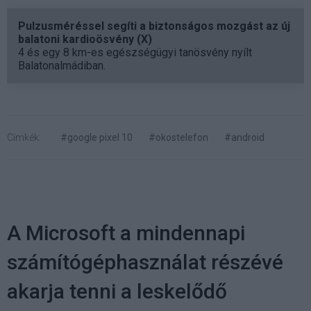
Pulzusméréssel segíti a biztonságos mozgást az új
balatoni kardioösvény (X)
4 és egy 8 km-es egészségügyi tanösvény nyílt
Balatonalmádiban.
Címkék:
#google pixel 10
#okostelefon
#android
A Microsoft a mindennapi
számítógéphasználat részévé
akarja tenni a leskelődő