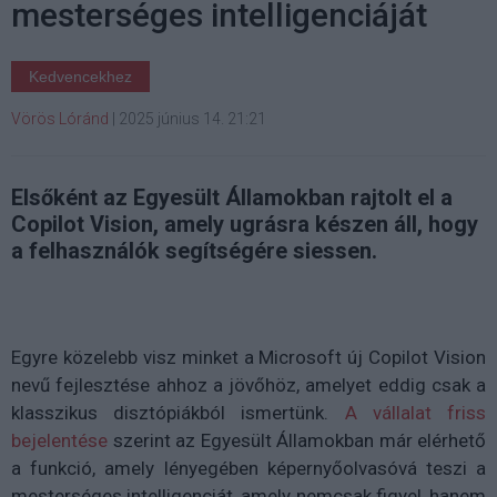
mesterséges intelligenciáját
Kedvencekhez
Vörös Lóránd
|
2025 június 14. 21:21
Elsőként az Egyesült Államokban rajtolt el a
Copilot Vision, amely ugrásra készen áll, hogy
a felhasználók segítségére siessen.
Egyre közelebb visz minket a Microsoft új Copilot Vision
nevű fejlesztése ahhoz a jövőhöz, amelyet eddig csak a
klasszikus disztópiákból ismertünk.
A vállalat friss
bejelentése
szerint az Egyesült Államokban már elérhető
a funkció, amely lényegében képernyőolvasóvá teszi a
mesterséges intelligenciát, amely nemcsak figyel, hanem