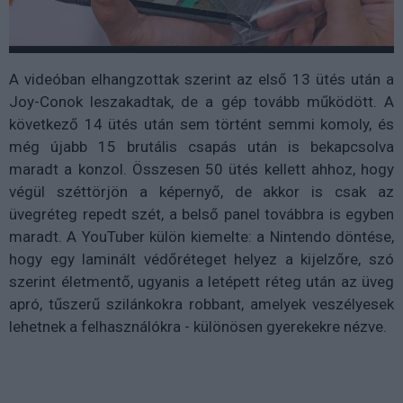
A videóban elhangzottak szerint az első 13 ütés után a
Joy-Conok leszakadtak, de a gép tovább működött. A
következő 14 ütés után sem történt semmi komoly, és
még újabb 15 brutális csapás után is bekapcsolva
maradt a konzol. Összesen 50 ütés kellett ahhoz, hogy
végül széttörjön a képernyő, de akkor is csak az
üvegréteg repedt szét, a belső panel továbbra is egyben
maradt. A YouTuber külön kiemelte: a Nintendo döntése,
hogy egy laminált védőréteget helyez a kijelzőre, szó
szerint életmentő, ugyanis a letépett réteg után az üveg
apró, tűszerű szilánkokra robbant, amelyek veszélyesek
lehetnek a felhasználókra - különösen gyerekekre nézve.