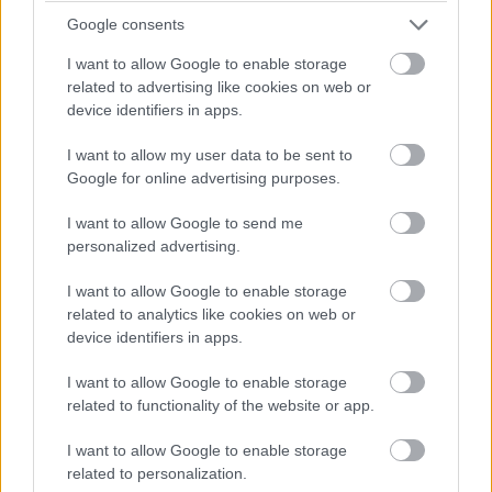
Google consents
I want to allow Google to enable storage
related to advertising like cookies on web or
device identifiers in apps.
I want to allow my user data to be sent to
Google for online advertising purposes.
I want to allow Google to send me
personalized advertising.
I want to allow Google to enable storage
related to analytics like cookies on web or
A gyártó szerint ez a "világ első víz alatti jetpackje", ami
device identifiers in apps.
akár három méter per másodperces sebességgel is
I want to allow Google to enable storage
képes hajtani a viselőjét. Ez szárazföldi sebességre
related to functionality of the website or app.
átszámítva 180 km/h-nak felel meg, ami bár némileg
marketingköltészet, az biztos, hogy víz alatt rendkívül
I want to allow Google to enable storage
dinamikus élményt nyújt. A használata pedig egyszerűbb,
related to personalization.