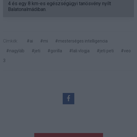
4 és egy 8 km-es egészségügyi tanösvény nyílt
Balatonalmádiban.
Címkék:
#ai
#mi
#mesterséges intelligencia
#nagyláb
#jeti
#gorilla
#lali vlogja
#jeti peti
#veo
3