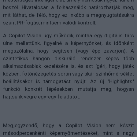
beszél. Hivatalosan a felhasználók határozhatják meg,
mit láthat, de félő, hogy ez inkább a megnyugtatásukra
szánt PR-fogás, mintsem valódi kontroll.
A Copilot Vision úgy működik, mintha egy digitális társ
ülne mellettünk, figyelné a képernyőnket, és időnként
megszólalna, hogy segítsen (vagy épp zavarjon). A
szintetikus hangon diskuráló rendszer képes több
alkalmazásablak kezelésére is, és azt ígéri, hogy játék
közben, fotónézegetés során vagy akár színhőmérséklet
beállításakor is támogatást nyújt. Az új "Highlights"
funkció konkrét lépésekben mutatja meg, hogyan
hajtsunk végre egy-egy feladatot.
Megjegyzendő, hogy a Copilot Vision nem készít
másodpercenkénti képernyőmentéseket, mint a nagy