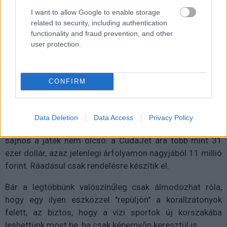
mint egy búvárruha felvétele: fel kell csatolni, mint egy
I want to allow Google to enable storage
hátizsákot, beugrani a vízbe, és a kézben tartott
related to security, including authentication
vezérlővel szabályozni a tempót. Az irányváltoztatáshoz
functionality and fraud prevention, and other
elég a testünkkel fordulni, nincs kormány vagy bonyolult
user protection.
műszerfal.
CONFIRM
Az akku 90 percnyi használatot biztosít, és a jetpack
úszik, tehát nem süllyed el, ha a felszínen lebegnénk
Data Deletion
Data Access
Privacy Policy
inkább. A látvány lenyűgöző, a technológia ígéretes, de
sajnos a játék nem olcsó: a CudaJet ára több mint 31
ezer dollár, azaz jelenlegi árfolyamon nagyjából 11 millió
forint. Ráadásul csak rendelésre készítik el.
Bár a legtöbbünk valószínűleg csak álmodozhat róla,
hogy egy ilyen eszközzel "repüljön" a korallzátonyok
felett, az biztos, hogy a vízi sportok új korszakába
leshettünk most be, ha csak képernyőn keresztül is.