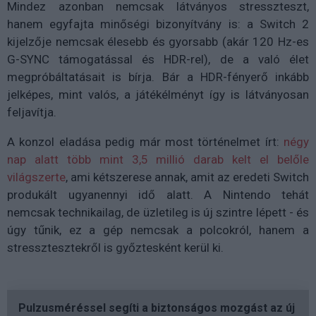
Mindez azonban nemcsak látványos stresszteszt,
hanem egyfajta minőségi bizonyítvány is: a Switch 2
kijelzője nemcsak élesebb és gyorsabb (akár 120 Hz-es
G-SYNC támogatással és HDR-rel), de a való élet
megpróbáltatásait is bírja. Bár a HDR-fényerő inkább
jelképes, mint valós, a játékélményt így is látványosan
feljavítja.
A konzol eladása pedig már most történelmet írt:
négy
nap alatt több mint 3,5 millió darab kelt el belőle
világszerte
, ami kétszerese annak, amit az eredeti Switch
produkált ugyanennyi idő alatt. A Nintendo tehát
nemcsak technikailag, de üzletileg is új szintre lépett - és
úgy tűnik, ez a gép nemcsak a polcokról, hanem a
stressztesztekről is győztesként kerül ki.
Pulzusméréssel segíti a biztonságos mozgást az új