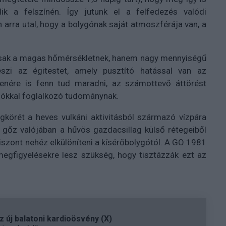
ik a felszínén. Így jutunk el a felfedezés valódi
 arra utal, hogy a bolygónak saját atmoszférája van, a
csak a magas hőmérsékletnek, hanem nagy mennyiségű
eszi az égitestet, amely pusztító hatással van az
enére is fenn tud maradni, az számottevő áttörést
ygókkal foglalkozó tudománynak.
körét a heves vulkáni aktivitásból származó vízpára
 a gőz valójában a hűvös gazdacsillag külső rétegeiből
iszont nehéz elkülöníteni a kísérőbolygótól. A GO 1981
megfigyelésekre lesz szükség, hogy tisztázzák ezt az
 új balatoni kardioösvény (X)