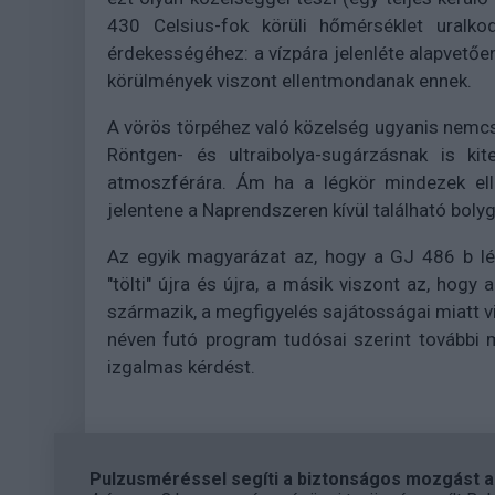
430 Celsius-fok körüli hőmérséklet uralkod
érdekességéhez: a vízpára jelenléte alapvetően
körülmények viszont ellentmondanak ennek.
A vörös törpéhez való közelség ugyanis nem
Röntgen- és ultraibolya-sugárzásnak is kit
atmoszférára. Ám ha a légkör mindezek ell
jelentene a Naprendszeren kívül található bol
Az egyik magyarázat az, hogy a GJ 486 b lég
"tölti" újra és újra, a másik viszont az, hogy
származik, a megfigyelés sajátosságai miatt v
néven futó program tudósai szerint további 
izgalmas kérdést.
Pulzusméréssel segíti a biztonságos mozgást az