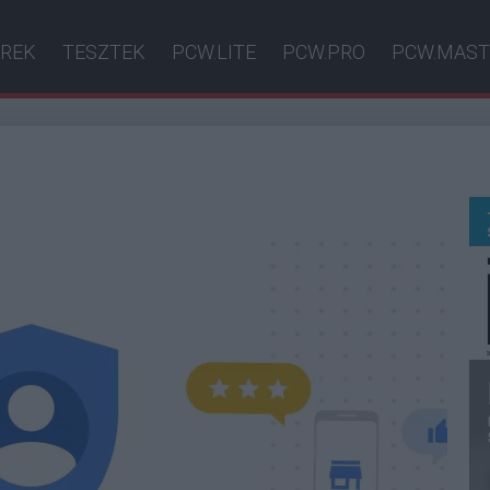
ÍREK
TESZTEK
PCW.LITE
PCW.PRO
PCW.MAST