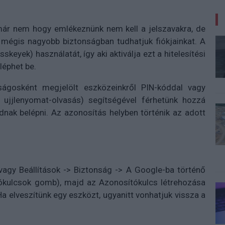
már nem hogy emlékeznünk nem kell a jelszavakra, de
 mégis nagyobb biztonságban tudhatjuk fiókjainkat. A
eyek) használatát, így aki aktiválja ezt a hitelesítési
léphet be.
ságosként megjelölt eszközeinkről PIN-kóddal vagy
 ujjlenyomat-olvasás) segítségével férhetünk hozzá
dnak belépni. Az azonosítás helyben történik az adott
vagy Beállítások -> Biztonság -> A Google-ba történő
ókulcsok gomb), majd az Azonosítókulcs létrehozása
a elveszítünk egy eszközt, ugyanitt vonhatjuk vissza a