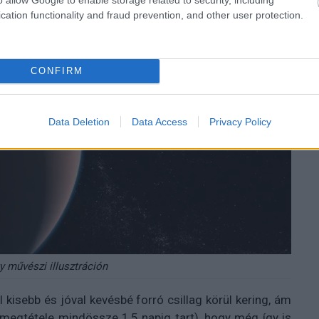
cation functionality and fraud prevention, and other user protection.
CONFIRM
Data Deletion
Data Access
Privacy Policy
y művészi illusztráción
kisebb és jóval kevésbé forró csillag körül kering, ám
ő megtétele mindössze 1,5 napig tart), hogy még így is