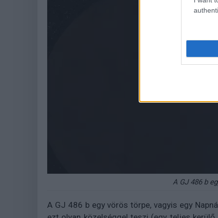
authenti
A GJ 486 b eg
A GJ 486 b egy vörös törpe, vagyis egy Napnál 
ezt olyan közelséggel teszi (egy teljes kerül