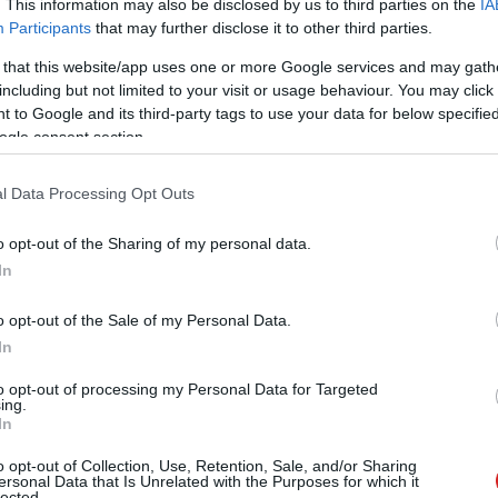
. This information may also be disclosed by us to third parties on the
IA
Participants
that may further disclose it to other third parties.
 that this website/app uses one or more Google services and may gath
zászólások
including but not limited to your visit or usage behaviour. You may click 
 to Google and its third-party tags to use your data for below specifi
ogle consent section.
egy távoli bolygó körül a
l Data Processing Opt Outs
ő
o opt-out of the Sharing of my personal data.
In
o opt-out of the Sale of my Personal Data.
In
to opt-out of processing my Personal Data for Targeted
gyelést végző csillagászokat.
ing.
In
o opt-out of Collection, Use, Retention, Sale, and/or Sharing
ersonal Data that Is Unrelated with the Purposes for which it
lected.