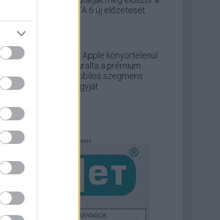
GTA 6 új előzetesét
Az Apple könyörtelenül
leuralta a prémium
mobilos szegmens
nagyját
Hirdetés