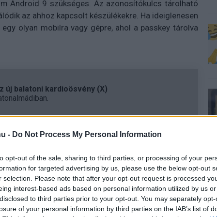
um Android 9 szükséges. Az azonosítókulcs tárolható
álódik az ahhoz kapcsolt készülékekre. Ha ideiglenesen
 egy olyan mobilra vagy gépre, ahol a passkey tárolva
 új balatoni kardioösvény (X)
atonalmádiban.
u -
Do Not Process My Personal Information
to opt-out of the sale, sharing to third parties, or processing of your per
formation for targeted advertising by us, please use the below opt-out s
r selection. Please note that after your opt-out request is processed y
eing interest-based ads based on personal information utilized by us or
disclosed to third parties prior to your opt-out. You may separately opt-
Tetszik
losure of your personal information by third parties on the IAB’s list of