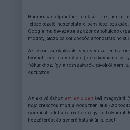
Hamarosan eljöhetnek azok az idők, amikor 
jelszókezelő használatára sem lesz szükség,
Google ma bevezette az azonosítókulcsok (passk
módot, jelszó és kétlépcsős azonosítás nélkül 
Az azonosítókulcsok segítségével a bizton
biometrikus azonosítás (arcszkennelés vagy
fiókunkhoz, így a rosszakarók távolról nem tu
eszközön.
Az aktiváláshoz
ezt az oldalt
kell megnyitni (
bejelentkezés módja dobozban alul Azonosít
gombbal indítható a rettentő gyors folyamat. H
hozzáférést és generálhatunk új kulcsot.