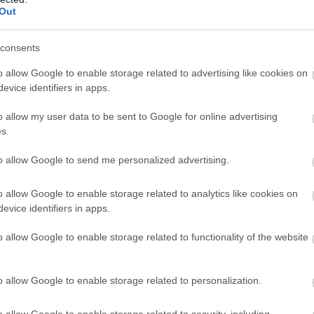
 űrteleszkóp (James Webb Space Telescope, JWST)
Out
tekinteni a világegyetemben, így a tudósok reményei
segít majd az univerzum keletkezése körüli kérdések
consents
o allow Google to enable storage related to advertising like cookies on
evice identifiers in apps.
rtávcsőnek ugyanakkor a Naprendszeren kívüli élet
nnak, most pedig szállított is egy fontos felfedezést
o allow my user data to be sent to Google for online advertising
s.
to allow Google to send me personalized advertising.
rint a távcső segítségével egy megfigyelés során
o allow Google to enable storage related to analytics like cookies on
 a Földnél 30%-kal nagyobb GJ 486 b körül, amely tőlünk
evice identifiers in apps.
i szerint az égitest háromszor nehezebb a bolygónknál,
o allow Google to enable storage related to functionality of the website
o allow Google to enable storage related to personalization.
o allow Google to enable storage related to security, including