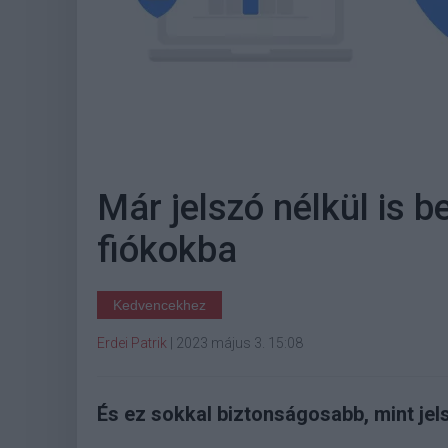
Már jelszó nélkül is b
fiókokba
Kedvencekhez
Erdei Patrik
|
2023 május 3. 15:08
És ez sokkal biztonságosabb, mint jel