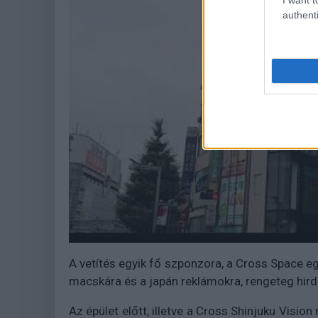
authenti
A vetítés egyik fő szponzora, a Cross Space e
macskára és a japán reklámokra, rengeteg hir
Az épület előtt, illetve a Cross Shinjuku Vision