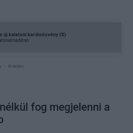
 új balatoni kardioösvény (X)
atonalmádiban.
a
#reklám
 nélkül fog megjelenni a
o