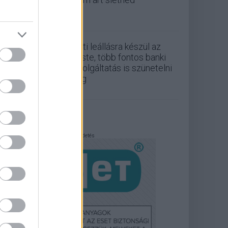
Esti leállásra készül az
Erste, több fontos banki
szolgáltatás is szünetelni
fog
Hirdetés