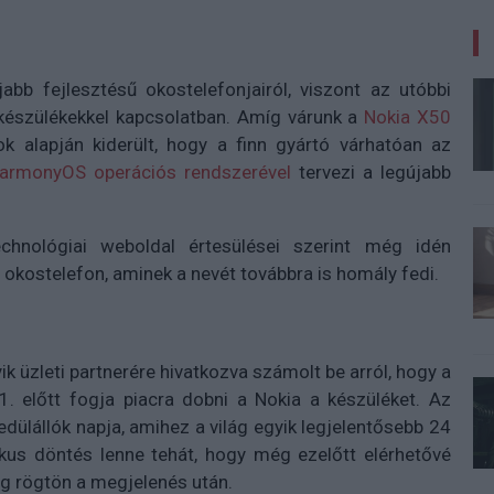
abb fejlesztésű okostelefonjairól, viszont az utóbbi
 készülékekkel kapcsolatban. Amíg várunk a
Nokia X50
ok alapján kiderült, hogy a finn gyártó várhatóan az
armonyOS operációs rendszerével
tervezi a legújabb
chnológiai weboldal értesülései szerint még idén
okostelefon, aminek a nevét továbbra is homály fedi.
k üzleti partnerére hivatkozva számolt be arról, hogy a
. előtt fogja piacra dobni a Nokia a készüléket. Az
dülállók napja, amihez a világ egyik legjelentősebb 24
ikus döntés lenne tehát, hogy még ezelőtt elérhetővé
eg rögtön a megjelenés után.