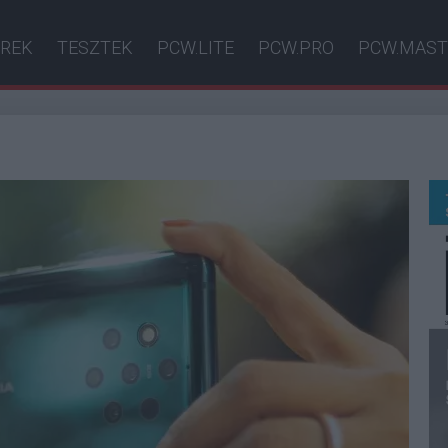
ÍREK
TESZTEK
PCW.LITE
PCW.PRO
PCW.MAST