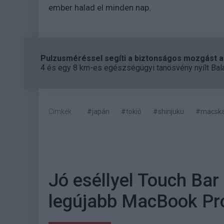
ember halad el minden nap.
Pulzusméréssel segíti a biztonságos mozgást az
4 és egy 8 km-es egészségügyi tanösvény nyílt Bal
Címkék:
#japán
#tokió
#shinjuku
#macsk
Jó eséllyel Touch Bar
legújabb MacBook Pr