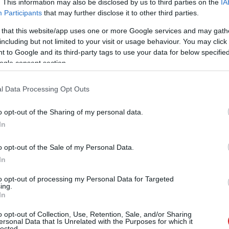
. This information may also be disclosed by us to third parties on the
IA
Participants
that may further disclose it to other third parties.
 that this website/app uses one or more Google services and may gath
including but not limited to your visit or usage behaviour. You may click 
zászólások
 to Google and its third-party tags to use your data for below specifi
ogle consent section.
cska vette át Tokió egyik
l Data Processing Opt Outs
 reklámfelületét
o opt-out of the Sharing of my personal data.
In
o opt-out of the Sale of my Personal Data.
In
to opt-out of processing my Personal Data for Targeted
ing.
In
 ember figyelmét felkeltette a 4K-ban
o opt-out of Collection, Use, Retention, Sale, and/or Sharing
ersonal Data that Is Unrelated with the Purposes for which it
lected.