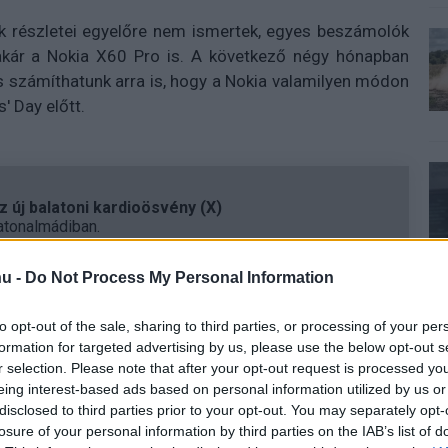
k részletei egyelőre nem ismertek, egyes beszámolók
 akár a Nokia X60 Pro is. A következő négy hónapban
 és számíthatunk arra is, hogy a Nokia valamilyen módon
' Day előtt.
 új balatoni kardioösvény (X)
atonalmádiban.
u -
Do Not Process My Personal Information
to opt-out of the sale, sharing to third parties, or processing of your per
formation for targeted advertising by us, please use the below opt-out s
r selection. Please note that after your opt-out request is processed y
eing interest-based ads based on personal information utilized by us or
disclosed to third parties prior to your opt-out. You may separately opt-
losure of your personal information by third parties on the IAB’s list of
Tetszik