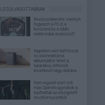
LEGOLVASOTTABBAK
Rezsicsökkentés: mennyit
fogyaszt a PC-d, a
konzolod és a többi
elektronikai eszközöd?
Napelem sem kell hozzá:
ez a konnektoros
akkumulátor lehet a
takarékos otthonok
következő nagy dobása
Nem egyedi eset volt:
más OpenAI-ügynökök is
kijuthattak az elszigetelt
tesztkörnyezetből