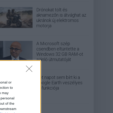
Drónokat tölt és
aknamezőn is átvághat az
ukránok új elektromos
motorja
A Microsoft szép
csendben eltüntette a
Windows 32 GB RAM-ot
ajánló útmutatóját
Két napot sem bírt ki a
Google Earth veszélyes
sonal or
AI-funkciója
ection to
ou may
 personal
out of the
 downstream