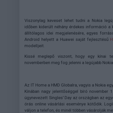
Viszonylag keveset lehet tudni a Nokia legúj
időben kiderült néhány érdekes információ a
állítólagos idei megjelenésére, egyes forrás
Android helyett a Huawei saját fejlesztésű
H
modelljeit.
Kissé meglepő viszont, hogy egy kínai te
novemberben meg fog jelenni a legújabb Nokia 
Az IT Home a HMD Globalra, vagyis a Nokia egyi
Kínában nagy jelentőséggel bíró november 11
úgynevezett Singles' Day az országban az egye
órás online vásárlási eseménye kötődik. Log
váljon a telefon, és minél többen vásárolják m