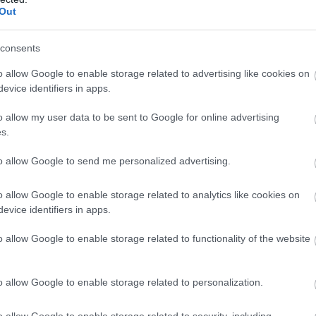
Out
u, ahol a Cross Shinjuku épületen rengeteg különböző
consents
utóbbi napokban viszont még feltűnőbbé vált a kivetítő,
o allow Google to enable storage related to advertising like cookies on
cska gondoskodik arról, hogy a reklámokra terelje az
evice identifiers in apps.
o allow my user data to be sent to Google for online advertising
s.
teres, ívelt LED kivetítőn jelenik meg, a viselkedése
to allow Google to send me personalized advertising.
llat minden nap reggel 7 órakor "ébred" és hajnali 1-ig
o allow Google to enable storage related to analytics like cookies on
og a járókelők felé. A közvetítés hivatalosan július 12-
evice identifiers in apps.
o allow Google to enable storage related to functionality of the website
o allow Google to enable storage related to personalization.
o allow Google to enable storage related to security, including