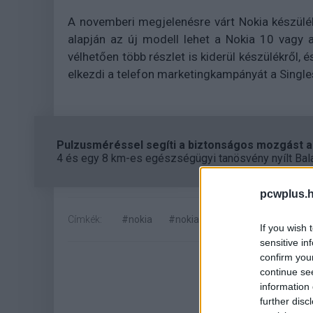
A novemberi megjelenésre várt Nokia készülé
alapján az új modell lehet a Nokia 10 vagy
vélhetően több részlet is kiderül készülékről,
elkezdi a telefon marketingkampányát a Singles
Pulzusméréssel segíti a biztonságos mozgást az
4 és egy 8 km-es egészségügyi tanösvény nyílt Bal
pcwplus.h
Címkék:
#nokia
#nokia 10
#hmd global
If you wish 
sensitive in
confirm you
continue se
information 
further disc