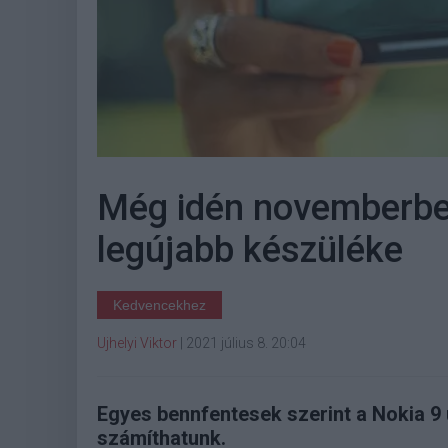
Még idén novemberbe
legújabb készüléke
Kedvencekhez
Ujhelyi Viktor
|
2021 július 8. 20:04
Egyes bennfentesek szerint a Nokia 9 
számíthatunk.