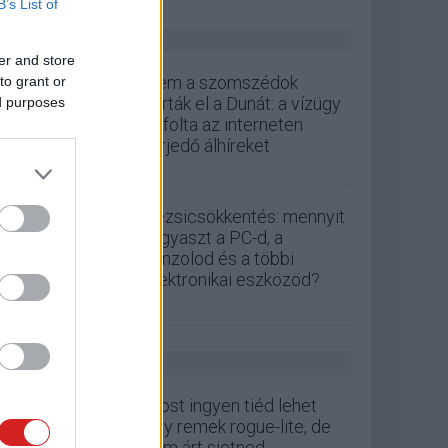
B’s List of
ZÖLD PÁLYA
er and store
Nem a szomszédok
to grant or
zárták el a Dunát: a vízügy
ed purposes
cáfolta az interneten
terjedő álhíreket
Rezsicsökkentés: mennyit
fogyaszt a PC-d, a
konzolod és a többi
elektronikai eszközöd?
GS HÍREK
Most ingyen tiéd lehet
egy remek rogue-lite, de
nem árt sietned