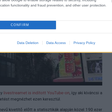
cation functionality and fraud prevention, and other user protection.
CONFIRM
Data Deletion
Data Access
Privacy Policy
gy
livestreamet is indított YouTube-on
, így aki kíváncsi a
detést megnézhet ezen keresztül.
 nevű kivetítő előtt a statisztikák alapján közel 190 ezer