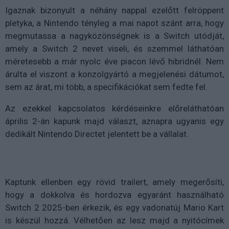
Igaznak bizonyult a néhány nappal ezelőtt felröppent
pletyka, a Nintendo tényleg a mai napot szánt arra, hogy
megmutassa a nagyközönségnek is a Switch utódját,
amely a Switch 2 nevet viseli, és szemmel láthatóan
méretesebb a már nyolc éve piacon lévő hibridnél. Nem
árulta el viszont a konzolgyártó a megjelenési dátumot,
sem az árat, mi több, a specifikációkat sem fedte fel.
Az ezekkel kapcsolatos kérdéseinkre előreláthatóan
április 2-án kapunk majd választ, aznapra ugyanis egy
dedikált Nintendo Directet jelentett be a vállalat.
Kaptunk ellenben egy rövid trailert, amely megerősíti,
hogy a dokkolva és hordozva egyaránt használható
Switch 2 2025-ben érkezik, és egy vadonatúj Mario Kart
is készül hozzá. Vélhetően az lesz majd a nyitócímek