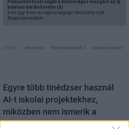
Pulzusméréssel segíti a biztonságos mozgást az új
balatoni kardioösvény (X)
4 és egy 8 km-es egészségügyi tanösvény nyílt
Balatonalmádiban.
Címkék:
#nintendo
#nintendo switch 2
#nintendo direct
Egyre több tinédzser használ
AI-t iskolai projektekhez,
miközben nem ismerik a
technológia gyengéit