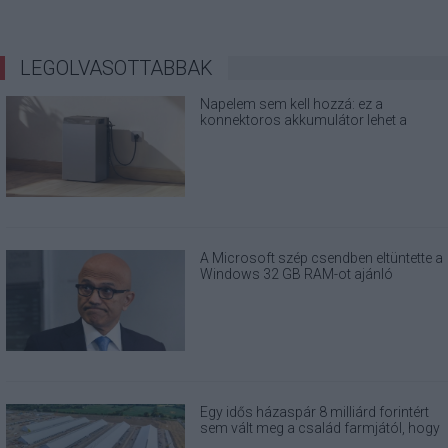
LEGOLVASOTTABBAK
Napelem sem kell hozzá: ez a
konnektoros akkumulátor lehet a
takarékos otthonok következő nagy
dobása
A Microsoft szép csendben eltüntette a
Windows 32 GB RAM-ot ajánló
útmutatóját
Egy idős házaspár 8 milliárd forintért
sem vált meg a család farmjától, hogy
egy AI cég adatközpontot építhessen a