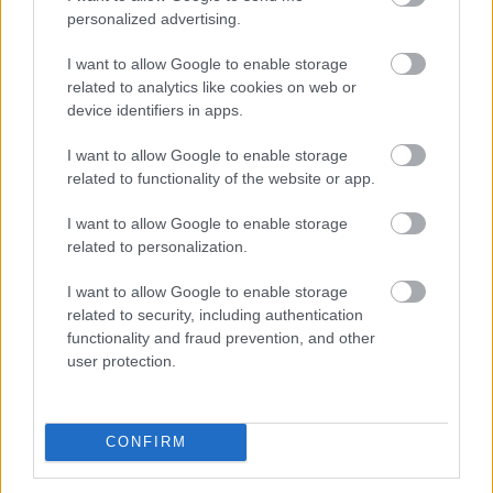
personalized advertising.
esszékhez használatos ténykeresésben relatíve gyenge.
Egyes tanulmányok azt állítják, hogy GPT-4o épp csak
I want to allow Google to enable storage
egy kicsit pontosabb annál, mintha egy valódi személy
related to analytics like cookies on web or
tippelgetne a válaszokra. A Pew tavalyi kérdéssorában a
device identifiers in apps.
tanárok véleményét kérdezte AI eszközökről, akik nem
I want to allow Google to enable storage
meglepő módon azt állították, hogy azok több gondot
related to functionality of the website or app.
okoznak, mint hasznot. Ki tudja, hogy az elterjedésük az
iskolákban, milyen következményeket jelenthet majd.
I want to allow Google to enable storage
related to personalization.
I want to allow Google to enable storage
Pulzusméréssel segíti a biztonságos mozgást az új
related to security, including authentication
balatoni kardioösvény (X)
functionality and fraud prevention, and other
4 és egy 8 km-es egészségügyi tanösvény nyílt
user protection.
Balatonalmádiban.
CONFIRM
Címkék:
#chatgpt
#ai
#openai