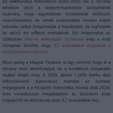
Az elektronikus hírközlésről szóló 2003. évi C. törvény
lehetővé teszi a telekommunikációs szolgáltatók
számára, hogy egyoldalúan módosítsák előfizetői
szerződéseiket, és ennek szellemében minden évben
indoklás nélkül megemeljék a havidíjakat, de legfeljebb
az előző évi infláció mértékével. Ezt kihasználva az
időközben
One-ná átlényegült Vodafone
még a múlt
hónapban közölte, hogy
3,5 százalékkal drágulnak a
szolgáltatásai májustól
.
Most pedig a Magyar Telekom is úgy döntött, hogy él a
törvény adta lehetőséggel, és a korábbinál magasabb
díjakat állapít meg. A 2025. április 1-jétől életbe lépő
inflációkövető díjkorrekció mértéke ez esetben
megegyezik a a Központi Statisztikai Hivatal által 2024.
évre vonatkozóan megállapított és közzétett éves
fogyasztói árváltozással, azaz 3,7 százalékkal lesz.