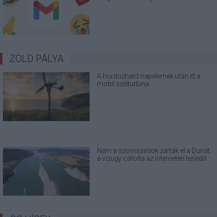
magad
ZÖLD PÁLYA
A hordozható napelemek után itt a
mobil szélturbina
Nem a szomszédok zárták el a Dunát:
a vízügy cáfolta az interneten terjedő
álhíreket