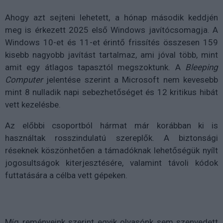
Ahogy azt sejteni lehetett, a hónap második keddjén
meg is érkezett 2025 első Windows javítócsomagja. A
Windows 10-et és 11-et érintő frissítés összesen 159
kisebb nagyobb javítást tartalmaz, ami jóval több, mint
amit egy átlagos tapasztól megszoktunk. A
Bleeping
Computer
jelentése szerint a Microsoft nem kevesebb
mint 8 nulladik napi sebezhetőséget és 12 kritikus hibát
vett kezelésbe.
Az előbbi csoportból hármat már korábban ki is
használtak rosszindulatú szereplők. A biztonsági
réseknek köszönhetően a támadóknak lehetőségük nyílt
jogosultságok kiterjesztésére, valamint távoli kódok
futtatására a célba vett gépeken.
Míg reményeink szerint egyik olvasónk sem szenvedett