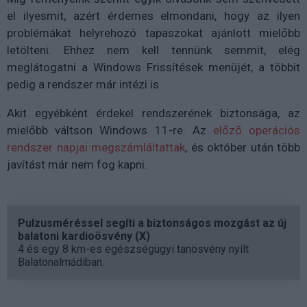
el ilyesmit, azért érdemes elmondani, hogy az ilyen
problémákat helyrehozó tapaszokat ajánlott mielőbb
letölteni. Ehhez nem kell tennünk semmit, elég
meglátogatni a Windows Frissítések menüjét, a többit
pedig a rendszer már intézi is.
Akit egyébként érdekel rendszerének biztonsága, az
mielőbb váltson Windows 11-re. Az
előző operációs
rendszer napjai megszámláltattak
, és október után több
javítást már nem fog kapni.
Pulzusméréssel segíti a biztonságos mozgást az új
balatoni kardioösvény (X)
4 és egy 8 km-es egészségügyi tanösvény nyílt
Balatonalmádiban.