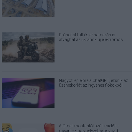
helyére
Drónokat tölt és aknamezőn is
átvághat az ukránok új elektromos
motorja
Nagyot lép előre a ChatGPT, eltűnik az
üzenetkorlát az ingyenes fiókokból
A Gmail mostantól szól, mielőtt -
megint - kínos helyzetbe hoznád