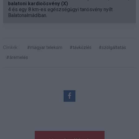
balatoni kardioösvény (X)
4 és egy 8 km-es egészségügyi tanösvény nyílt
Balatonalmádiban.
Címkék:
#magyar telekom
#távközlés
#szolgáltatás
#áremelés