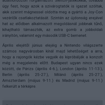
adathordozón forgalmazott Switch-játékokkal, továbbá
úgy fest, hogy azok a szivárogtatók is igazat szóltak,
akik szerint mágnessel oldotta meg a gyártó a Joy-Con
vezérlők csatlakoztatását. Szintén az újdonság erejével
hat az elődben alkalmazott megoldásnál jobbnak tűnő,
kihajtható támaszték, az extra gomb a jobboldali
irányítón, valamint egy második USB-C bemenet.
Április elejétől június elejéig a Nintendo világszerte
számos nagyvárosban kínál majd lehetőséget a arra,
hogy a rajongók kézbe vegyék és kipróbálják a konzolt
még a megjelenés előtt. Budapest ugyan nincs ezek
között, de Párizs (április 4-6.), London (április 11-13.),
Berlin (április 25-27.), Milánó (április 25-27.),
Amszterdam (május 9-11.) és Madrid (május 9-11.)
felkerült a térképre.