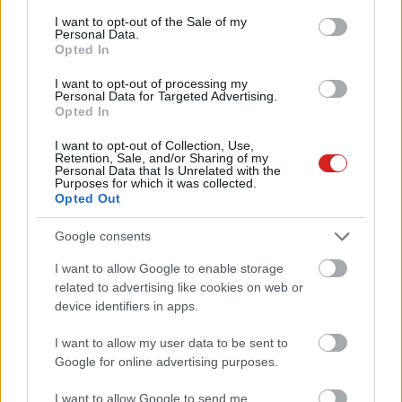
rendben a
ChatGPT
és hasonló AI rendszerek
consent section.
I want to opt-out of the Sale of my
Personal Data.
használatával.
Opted In
A válaszadók 26 százaléka állította, hogy használt AI-t
I want to opt-out of processing my
Personal Data for Targeted Advertising.
iskolai feladatok teljesítéséhez, ami a kétszerese a két
Opted In
évvel ezelőtti adatnak. A diákok több mint fele, 54
százaléka szerint elfogadható, ha kutatási feladathoz
I want to opt-out of Collection, Use,
Retention, Sale, and/or Sharing of my
használnak AI-t, míg 29 százalékuk szerint nincs gond
Personal Data that Is Unrelated with the
Purposes for which it was collected.
azzal, ha matekleckéket bíznak a ChatGPT-re.
Opted Out
Google consents
I want to allow Google to enable storage
Ami az esszéket illeti, ott már csak 18 százalékuk bízott
related to advertising like cookies on web or
az AI eszközben. A Pew felmérése egyébként
device identifiers in apps.
megjegyezte, hogy fekete és latino tinédzserek
hajlamosabbak voltak ChatGPT-t használni, mint fehér
I want to allow my user data to be sent to
bőrű társaik.
Google for online advertising purposes.
A kutatások szerint a ChatGPT mind matekban, mind
I want to allow Google to send me