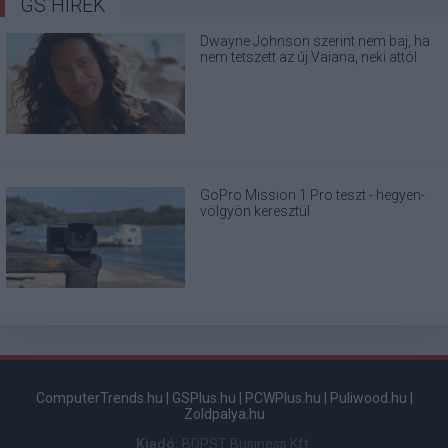
GS HÍREK
Dwayne Johnson szerint nem baj, ha
nem tetszett az új Vaiana, neki attól
még sokat jelentett
GoPro Mission 1 Pro teszt - hegyen-
völgyön keresztül
ComputerTrends.hu
|
GSPlus.hu
|
PCWPlus.hu
|
Puliwood.hu
|
Zoldpalya.hu
Kiadó:
BDPST Business Kft.