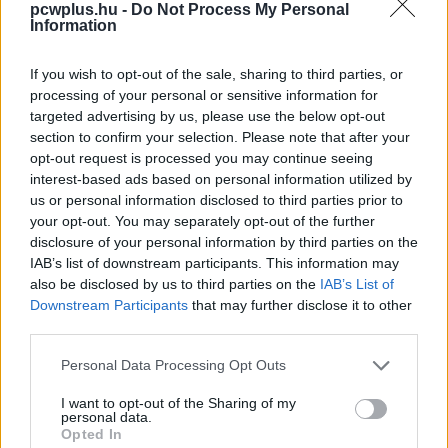
pcwplus.hu -
Do Not Process My Personal
Information
Kedvencekhez
If you wish to opt-out of the sale, sharing to third parties, or
Ledneczki József
|
2025 január 17. 08:30
processing of your personal or sensitive information for
targeted advertising by us, please use the below opt-out
section to confirm your selection. Please note that after your
Esszéket és matekfeladatokat bíznak a
opt-out request is processed you may continue seeing
ChatGPT-re, miközben az mindkettőben
interest-based ads based on personal information utilized by
megbízhatatlan.
us or personal information disclosed to third parties prior to
your opt-out. You may separately opt-out of the further
disclosure of your personal information by third parties on the
IAB’s list of downstream participants. This information may
also be disclosed by us to third parties on the
IAB’s List of
A fiatalabb generáció nagyon lelkesen dolgoztat AI
Downstream Participants
that may further disclose it to other
eszközökkel a Pew Research Center adatai szerint. A cég
third parties.
2023-ban is folytatott egy hasonló felmérést, és most
Please note that this website/app uses one or more Google
azt akarták felülvizsgálni új információkon keresztül.
Personal Data Processing Opt Outs
services and may gather and store information including but
Ezért kérdeztek ki ismét ~1400 amerikai, 13 és 17 év
not limited to your visit or usage behaviour. You may click to
I want to opt-out of the Sharing of my
közötti diákot az eszközhasználati szokásaikról. A
personal data.
grant or deny consent to Google and its third-party tags to
Opted In
lényeg az volt, hogy felderítsék, mennyien vannak
use your data for below specified purposes in below Google