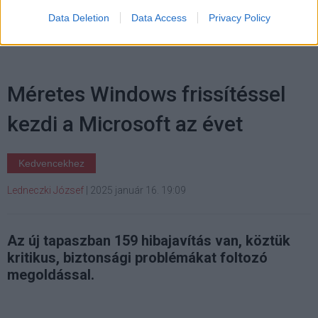
Data Deletion
Data Access
Privacy Policy
Méretes Windows frissítéssel
kezdi a Microsoft az évet
Kedvencekhez
Ledneczki József
|
2025 január 16. 19:09
Az új tapaszban 159 hibajavítás van, köztük
kritikus, biztonsági problémákat foltozó
megoldással.