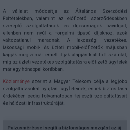
A vállalat módosítja az Általános Szerződési
Feltételekben, valamint az előfizetői szerződésekben
szereplő szolgáltatások és díjcsomagok havidíjait,
ellenben nem nyúl a forgalmi típusú díjakhoz, azok
változatlanul maradnak. A lakossági vezetékes,
lakossági mobil- és üzleti mobil-előfizetők májusban
kapják meg a már emelt díjak alapján kiállított számlát,
míg az üzleti vezetékes szolgáltatásra előfizető ügyfelek
már egy hónappal korábban.
Közleménye
szerint a Magyar Telekom célja a legjobb
szolgáltatásokat nyújtani ügyfeleinek, ennek biztosítása
érdekében pedig folyamatosan fejleszti szolgáltatásait
és hálózati infrastruktúráját.
Pulzusméréssel segíti a biztonságos mozgást az új