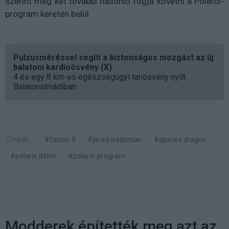
szerint még két további hasonló fogja követni a Polaris-
program keretén belül.
Pulzusméréssel segíti a biztonságos mozgást az új
balatoni kardioösvény (X)
4 és egy 8 km-es egészségügyi tanösvény nyílt
Balatonalmádiban.
Címkék:
#falcon 9
#jared isaacman
#spacex dragon
#polaris dawn
#polaris-program
Modderek építették meg azt az