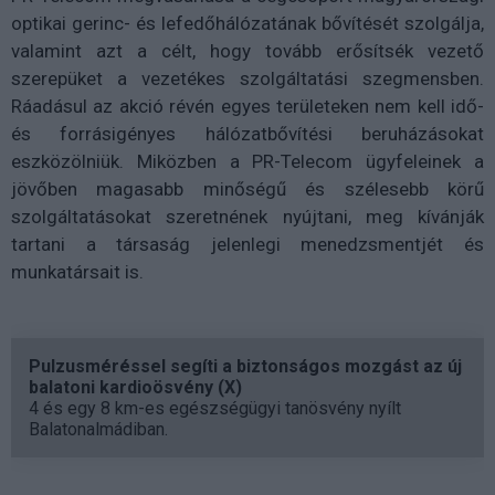
optikai gerinc- és lefedőhálózatának bővítését szolgálja,
valamint azt a célt, hogy tovább erősítsék vezető
szerepüket a vezetékes szolgáltatási szegmensben.
Ráadásul az akció révén egyes területeken nem kell idő-
és forrásigényes hálózatbővítési beruházásokat
eszközölniük. Miközben a PR-Telecom ügyfeleinek a
jövőben magasabb minőségű és szélesebb körű
szolgáltatásokat szeretnének nyújtani, meg kívánják
tartani a társaság jelenlegi menedzsmentjét és
munkatársait is.
Pulzusméréssel segíti a biztonságos mozgást az új
balatoni kardioösvény (X)
4 és egy 8 km-es egészségügyi tanösvény nyílt
Balatonalmádiban.