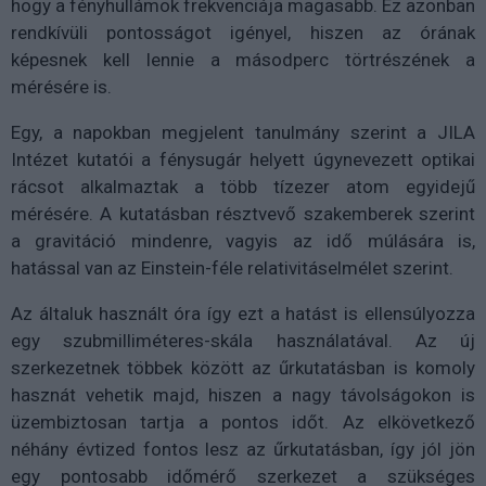
hogy a fényhullámok frekvenciája magasabb. Ez azonban
rendkívüli pontosságot igényel, hiszen az órának
képesnek kell lennie a másodperc törtrészének a
mérésére is.
Egy, a napokban megjelent tanulmány szerint a JILA
Intézet kutatói a fénysugár helyett úgynevezett optikai
rácsot alkalmaztak a több tízezer atom egyidejű
mérésére. A kutatásban résztvevő szakemberek szerint
a gravitáció mindenre, vagyis az idő múlására is,
hatással van az Einstein-féle relativitáselmélet szerint.
Az általuk használt óra így ezt a hatást is ellensúlyozza
egy szubmilliméteres-skála használatával. Az új
szerkezetnek többek között az űrkutatásban is komoly
hasznát vehetik majd, hiszen a nagy távolságokon is
üzembiztosan tartja a pontos időt. Az elkövetkező
néhány évtized fontos lesz az űrkutatásban, így jól jön
egy pontosabb időmérő szerkezet a szükséges