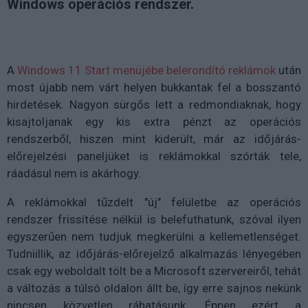
Windows operációs rendszer.
A
Windows 11 Start menüjébe belerondító reklámok
után
most újabb nem várt helyen bukkantak fel a bosszantó
hirdetések. Nagyon sürgős lett a redmondiaknak, hogy
kisajtoljanak egy kis extra pénzt az operációs
rendszerből, hiszen mint kiderült, már az időjárás-
előrejelzési paneljüket is reklámokkal szórták tele,
ráadásul nem is akárhogy.
A reklámokkal tűzdelt "új" felületbe az operációs
rendszer frissítése nélkül is belefuthatunk, szóval ilyen
egyszerűen nem tudjuk megkerülni a kellemetlenséget.
Tudniillik, az időjárás-előrejelző alkalmazás lényegében
csak egy weboldalt tölt be a Microsoft szervereiről, tehát
a változás a túlsó oldalon állt be, így erre sajnos nekünk
nincsen közvetlen ráhatásunk. Éppen ezért a