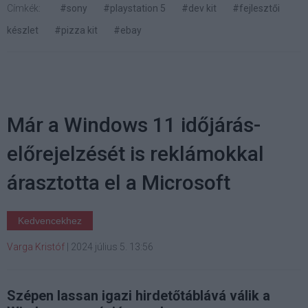
Címkék:
#sony
#playstation 5
#dev kit
#fejlesztői
készlet
#pizza kit
#ebay
Már a Windows 11 időjárás-
előrejelzését is reklámokkal
árasztotta el a Microsoft
Kedvencekhez
Varga Kristóf
|
2024 július 5. 13:56
Szépen lassan igazi hirdetőtáblává válik a