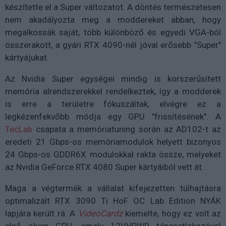
készítette el a Super változatot. A döntés természetesen
nem akadályozta meg a moddereket abban, hogy
megalkossák saját, több különböző és egyedi VGA-ból
összerakott, a gyári RTX 4090-nél jóval erősebb "Super"
kártyájukat.
Az Nvidia Super egységei mindig is korszerűsített
memória alrendszerekkel rendelkeztek, így a modderek
is erre a területre fókuszáltak, elvégre ez a
legkézenfekvőbb módja egy GPU "frissítésének". A
TecLab
csapata a memóriatuning során az AD102-t az
eredeti 21 Gbps-os memóriamodulok helyett bizonyos
24 Gbps-os GDDR6X modulokkal rakta össze, melyeket
az Nvidia GeForce RTX 4080 Super kártyáiból vett át.
Maga a végtermék a vállalat kifejezetten túlhajtásra
optimalizált RTX 3090 Ti HoF OC Lab Edition NYÁK
lapjára került rá. A
VideoCardz
kiemelte, hogy ez volt az