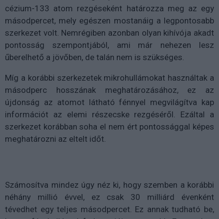
cézium-133 atom rezgéseként határozza meg az egy
másodpercet, mely egészen mostanáig a legpontosabb
szerkezet volt. Nemrégiben azonban olyan kihívója akadt
pontosság szempontjából, ami már nehezen lesz
űberelhető a jövőben, de talán nem is szükséges.
Míg a korábbi szerkezetek mikrohullámokat használtak a
másodperc hosszának meghatározásához, ez az
újdonság az atomot látható fénnyel megvilágítva kap
információt az elemi részecske rezgéséről. Ezáltal a
szerkezet korábban soha el nem ért pontossággal képes
meghatározni az eltelt időt.
Számosítva mindez úgy néz ki, hogy szemben a korábbi
néhány millió évvel, ez csak 30 milliárd évenként
tévedhet egy teljes másodpercet. Ez annak tudható be,