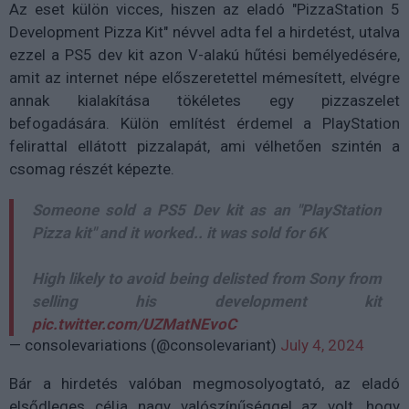
Az eset külön vicces, hiszen az eladó "PizzaStation 5
Development Pizza Kit" névvel adta fel a hirdetést, utalva
ezzel a PS5 dev kit azon V-alakú hűtési bemélyedésére,
amit az internet népe előszeretettel mémesített, elvégre
annak kialakítása tökéletes egy pizzaszelet
befogadására. Külön említést érdemel a PlayStation
felirattal ellátott pizzalapát, ami vélhetően szintén a
csomag részét képezte.
Someone sold a PS5 Dev kit as an "PlayStation
Pizza kit" and it worked.. it was sold for 6K
High likely to avoid being delisted from Sony from
selling his development kit
pic.twitter.com/UZMatNEvoC
— consolevariations (@consolevariant)
July 4, 2024
Bár a hirdetés valóban megmosolyogtató, az eladó
elsődleges célja nagy valószínűséggel az volt, hogy