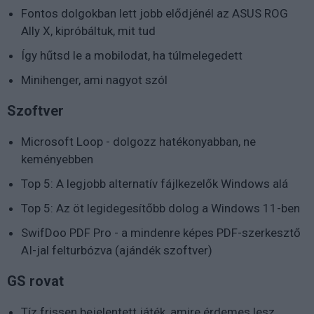
Fontos dolgokban lett jobb elődjénél az ASUS ROG
Ally X, kipróbáltuk, mit tud
Így hűtsd le a mobilodat, ha túlmelegedett
Minihenger, ami nagyot szól
Szoftver
Microsoft Loop - dolgozz hatékonyabban, ne
keményebben
Top 5: A legjobb alternatív fájlkezelők Windows alá
Top 5: Az öt legidegesítőbb dolog a Windows 11-ben
SwifDoo PDF Pro - a mindenre képes PDF-szerkesztő
AI-jal felturbózva (ajándék szoftver)
GS rovat
Tíz frissen bejelentett játék, amire érdemes lesz