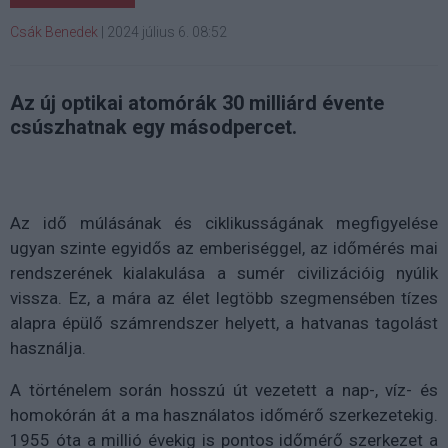
Csák Benedek
|
2024 július 6. 08:52
Az új optikai atomórák 30 milliárd évente
csúszhatnak egy másodpercet.
Az idő múlásának és ciklikusságának megfigyelése
ugyan szinte egyidős az emberiséggel, az időmérés mai
rendszerének kialakulása a sumér civilizációig nyúlik
vissza. Ez, a mára az élet legtöbb szegmensében tízes
alapra épülő számrendszer helyett, a hatvanas tagolást
használja.
A történelem során hosszú út vezetett a nap-, víz- és
homokórán át a ma használatos időmérő szerkezetekig.
1955 óta a millió évekig is pontos időmérő szerkezet a