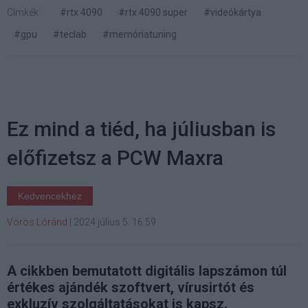
Címkék:
#rtx 4090
#rtx 4090 super
#videókártya
#gpu
#teclab
#memóriatuning
Ez mind a tiéd, ha júliusban is
előfizetsz a PCW Maxra
Kedvencekhez
Vörös Lóránd
|
2024 július 5. 16:59
A cikkben bemutatott digitális lapszámon túl
értékes ajándék szoftvert, vírusirtót és
exkluzív szolgáltatásokat is kapsz.