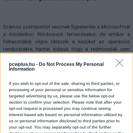
Számos szempontot vesznek figyelembe a Microsoftnál
a mindenkori Windowsok tervezésekor, de amikor a
felhasználók végre ráteszik a kezüket az operációs
rendszerekre, hamar kiderül, hogy a redmondiak sem
gondoltak mindenre, és nem mindig rukkolnak elő olyan
megoldásokkal, amelyek optimálisak lennének. Léteznek
pcwplus.hu -
Do Not Process My Personal
Information
azonban szép számmal olyan szoftverek, amelyekkel
kihozhatod a maximumot a gépedből. Ki is válogattuk
If you wish to opt-out of the sale, sharing to third parties, or
nektek a tíz leghasznosabbat a hétköznapi használatot
processing of your personal or sensitive information for
szem előtt tartva, de természetesen nem csak ezzel az
targeted advertising by us, please use the below opt-out
egy témával foglalkoztunk a 2024/07-es lapszámban.
section to confirm your selection. Please note that after your
opt-out request is processed you may continue seeing
Ilyen például az OLED leváltására törekvő QDEL/ELQD
interest-based ads based on personal information utilized by
technológia, az ASUS ROG Ally kézi konzol
us or personal information disclosed to third parties prior to
your opt-out. You may separately opt-out of the further
továbbfejlesztett változata, a kábelrengeteg