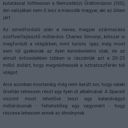
kutatással tölthessen a Nemzetközi Űrállomáson (ISS),
ám valójában nem ő lesz a második magyar, aki az űrben
járt.
Az ezredforduló után a neves, magyar származású
szoftverfejlesztő milliárdos Charles Simonyi, kétszer is
megfordult a világűrben, mint turista. Igaz, még most
sem túl gyakoriak az ilyen kereskedelmi utak, de az
elmúlt évtizedekben többen is rászánták azt a 20-25
millió dollárt, hogy megnézhessék a sztratoszférán túli
világot.
Arra azonban mostanáig még nem került sor, hogy valaki
űrsétán vehessen részt egy ilyen út alkalmával. A SpaceX
viszont most lehetővé teszi egy kalandvágyó
milliárdosnak - feltehetőleg egy vagyonért - hogy
részese lehessen ennek az élménynek.