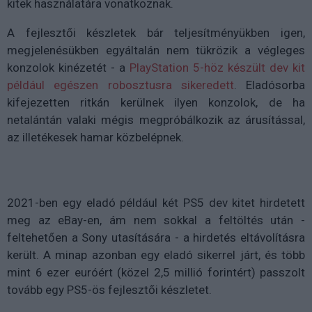
kitek használatára vonatkoznak.
A fejlesztői készletek bár teljesítményükben igen,
megjelenésükben egyáltalán nem tükrözik a végleges
konzolok kinézetét - a
PlayStation 5-höz készült dev kit
például egészen robosztusra sikeredett
. Eladósorba
kifejezetten ritkán kerülnek ilyen konzolok, de ha
netalántán valaki mégis megpróbálkozik az árusítással,
az illetékesek hamar közbelépnek.
2021-ben egy eladó például két PS5 dev kitet hirdetett
meg az eBay-en, ám nem sokkal a feltöltés után -
feltehetően a Sony utasítására - a hirdetés eltávolításra
került. A minap azonban egy eladó sikerrel járt, és több
mint 6 ezer euróért (közel 2,5 millió forintért) passzolt
tovább egy PS5-ös fejlesztői készletet.