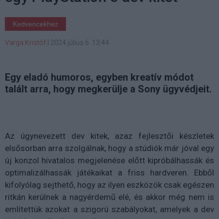
Kedvencekhez
Varga Kristóf
|
2024 július 6. 13:44
Egy eladó humoros, egyben kreatív módot
talált arra, hogy megkerülje a Sony ügyvédjeit.
Az úgynevezett dev kitek, azaz fejlesztői készletek
elsősorban arra szolgálnak, hogy a stúdiók már jóval egy
új konzol hivatalos megjelenése előtt kipróbálhassák és
optimalizálhassák játékaikat a friss hardveren. Ebből
kifolyólag sejthető, hogy az ilyen eszközök csak egészen
ritkán kerülnek a nagyérdemű elé, és akkor még nem is
említettük azokat a szigorú szabályokat, amelyek a dev