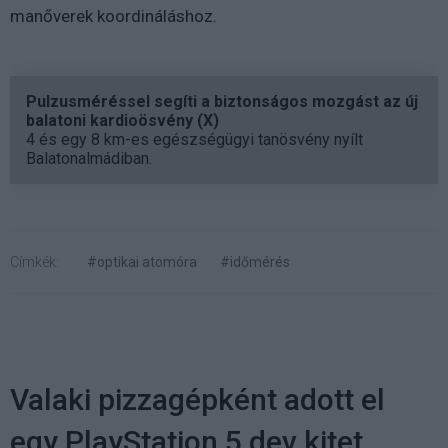
manőverek koordináláshoz.
Pulzusméréssel segíti a biztonságos mozgást az új
balatoni kardioösvény (X)
4 és egy 8 km-es egészségügyi tanösvény nyílt
Balatonalmádiban.
Címkék:
#optikai atomóra
#időmérés
Valaki pizzagépként adott el
egy PlayStation 5 dev kitet