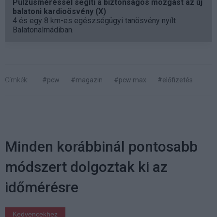
Pulzusméréssel segíti a biztonságos mozgást az új
balatoni kardioösvény (X)
4 és egy 8 km-es egészségügyi tanösvény nyílt
Balatonalmádiban.
Címkék:
#pcw
#magazin
#pcw max
#előfizetés
Minden korábbinál pontosabb
módszert dolgoztak ki az
időmérésre
Kedvencekhez