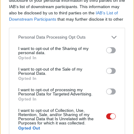
disclosure of your personal information by third parties on the
megszüntetésének ígéretével házaló BTF-megoldás
IAB’s list of downstream participants. This information may
vagy a produktivitást fokozó Microsoft Loop. Szintén
also be disclosed by us to third parties on the
IAB’s List of
kiemelt figyelmet kaptak tőlünk a nyár legizgalmasabb
Downstream Participants
that may further disclose it to other
játékbejelentései a klasszikusoknak modern látványt
third parties.
kölcsönző ray tracing mellett. És ha már szóba került a
Please note that this website/app uses one or more Google
Personal Data Processing Opt Outs
nyár, akkor nyilván nem hagyhattunk benneteket
services and may gather and store information including but
megszívlelendő hűtési tanácsok nélkül - ezúttal a
not limited to your visit or usage behaviour. You may click to
I want to opt-out of the Sharing of my
personal data.
mobilokra fókuszáltunk. Mindeközben a tesztelést sem
grant or deny consent to Google and its third-party tags to
Opted In
use your data for below specified purposes in below Google
hanyagoltuk el, terítékre került az ASUS Arm-alapú
consent section.
I want to opt-out of the Sale of my
windowsos Vivobookja és az év talán legjobban várt
Personal Data.
kiegészítője is.
Opted In
I want to opt-out of processing my
Personal Data for Targeted Advertising.
Opted In
Ahogy korábban említettük,
PCW Max-előfizetőnek
lenni
I want to opt-out of Collection, Use,
sokkal többet jelent annál, mint hogy minden hónapban
Retention, Sale, and/or Sharing of my
Personal Data that Is Unrelated with the
megkapjátok az aktuális digitális magazint. Az éves
Purposes for which it was collected.
tagság esetén már havonta 1240 forinttól elérhető
Opted Out