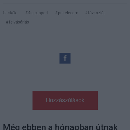
Címkék:
#4ig csoport
#pr-telecom
#távközlés
#felvásárlás
Hozzászólások
Még ebben a hónapban útnak