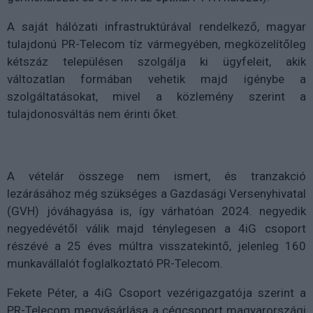
A saját hálózati infrastruktúrával rendelkező, magyar
tulajdonú PR-Telecom tíz vármegyében, megközelítőleg
kétszáz településen szolgálja ki ügyfeleit, akik
változatlan formában vehetik majd igénybe a
szolgáltatásokat, mivel a közlemény szerint a
tulajdonosváltás nem érinti őket.
A vételár összege nem ismert, és tranzakció
lezárásához még szükséges a Gazdasági Versenyhivatal
(GVH) jóváhagyása is, így várhatóan 2024. negyedik
negyedévétől válik majd ténylegesen a 4iG csoport
részévé a 25 éves múltra visszatekintő, jelenleg 160
munkavállalót foglalkoztató PR-Telecom.
Fekete Péter, a 4iG Csoport vezérigazgatója szerint a
PR-Telecom megvásárlása a cégcsoport magyarországi