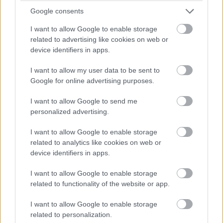
szolgáltatáscsomag
része még az ajándék szoftver
Google consents
(júliusban ez a SwifDoo PDF Pro szerkesztőprogram), a
folyamatosan bővülő IT-szótár és az elmaradhatatlan
I want to allow Google to enable storage
vírusirtó is, de az előnyök közé tartozik még, hogy
related to advertising like cookies on web or
device identifiers in apps.
miközben a PCW-n és társoldalain (
GS
,
ComputerTrends
,
Zöld Pálya
,
Puliwood
,
Bronson
) böngészed a tartalmakat,
I want to allow my user data to be sent to
nem rondítanak bele reklámok az élménybe. Ezen felül
Google for online advertising purposes.
pedig a Segélyvonal ügyfélszolgálata prioritásként kezeli
I want to allow Google to send me
a gondjaidat, és még a havonta megrendezett
personalized advertising.
játékainkon is részt vehetsz.
I want to allow Google to enable storage
Tartalom
related to analytics like cookies on web or
device identifiers in apps.
Trend
I want to allow Google to enable storage
A nap, amikor az Apple súlyos pénzeket söpört be
related to functionality of the website or app.
véletlenül a magyaroktól
I want to allow Google to enable storage
Három új Xbox is érkezik, egyik sem érdekes
related to personalization.