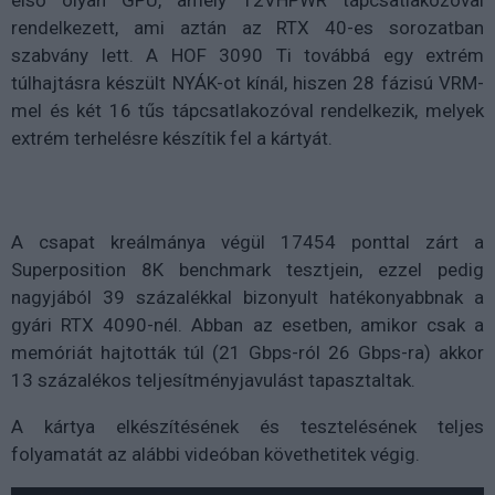
első olyan GPU, amely 12VHPWR tápcsatlakozóval
rendelkezett, ami aztán az RTX 40-es sorozatban
szabvány lett. A HOF 3090 Ti továbbá egy extrém
túlhajtásra készült NYÁK-ot kínál, hiszen 28 fázisú VRM-
mel és két 16 tűs tápcsatlakozóval rendelkezik, melyek
extrém terhelésre készítik fel a kártyát.
A csapat kreálmánya végül 17454 ponttal zárt a
Superposition 8K benchmark tesztjein, ezzel pedig
nagyjából 39 százalékkal bizonyult hatékonyabbnak a
gyári RTX 4090-nél. Abban az esetben, amikor csak a
memóriát hajtották túl (21 Gbps-ról 26 Gbps-ra) akkor
13 százalékos teljesítményjavulást tapasztaltak.
A kártya elkészítésének és tesztelésének teljes
folyamatát az alábbi videóban követhetitek végig.