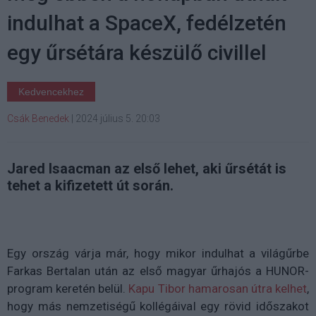
indulhat a SpaceX, fedélzetén
egy űrsétára készülő civillel
Kedvencekhez
Csák Benedek
|
2024 július 5. 20:03
Jared Isaacman az első lehet, aki űrsétát is
tehet a kifizetett út során.
Egy ország várja már, hogy mikor indulhat a világűrbe
Farkas Bertalan után az első magyar űrhajós a HUNOR-
program keretén belül.
Kapu Tibor hamarosan útra kelhet
,
hogy más nemzetiségű kollégáival egy rövid időszakot