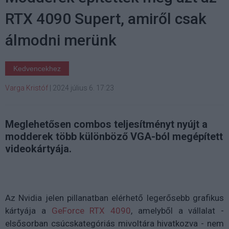
RTX 4090 Supert, amiről csak
álmodni merünk
Kedvencekhez
Varga Kristóf
|
2024 július 6. 17:23
Meglehetősen combos teljesítményt nyújt a
modderek több különböző VGA-ból megépített
videokártyája.
Az Nvidia jelen pillanatban elérhető legerősebb grafikus
kártyája a
GeForce RTX 4090
, amelyből a vállalat -
elsősorban csúcskategóriás mivoltára hivatkozva - nem