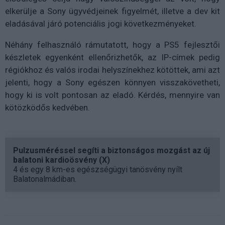
elkerülje a Sony ügyvédjeinek figyelmét, illetve a dev kit
eladásával járó potenciális jogi következményeket.
Néhány felhasználó rámutatott, hogy a PS5 fejlesztői
készletek egyenként ellenőrizhetők, az IP-címek pedig
régiókhoz és valós irodai helyszínekhez kötöttek, ami azt
jelenti, hogy a Sony egészen könnyen visszakövetheti,
hogy ki is volt pontosan az eladó. Kérdés, mennyire van
kötözködős kedvében.
Pulzusméréssel segíti a biztonságos mozgást az új
balatoni kardioösvény (X)
4 és egy 8 km-es egészségügyi tanösvény nyílt
Balatonalmádiban.