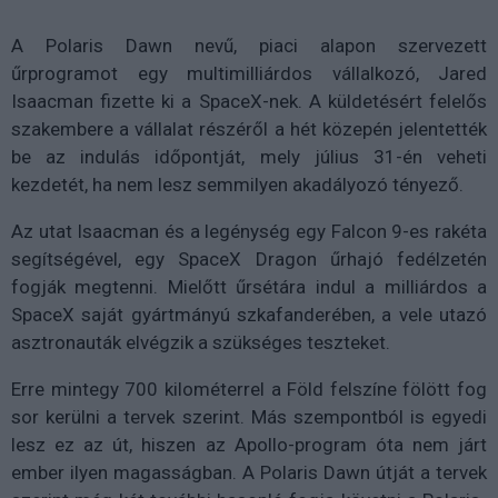
A Polaris Dawn nevű, piaci alapon szervezett
űrprogramot egy multimilliárdos vállalkozó, Jared
Isaacman fizette ki a SpaceX-nek. A küldetésért felelős
szakembere a vállalat részéről a hét közepén jelentették
be az indulás időpontját, mely július 31-én veheti
kezdetét, ha nem lesz semmilyen akadályozó tényező.
Az utat Isaacman és a legénység egy Falcon 9-es rakéta
segítségével, egy SpaceX Dragon űrhajó fedélzetén
fogják megtenni. Mielőtt űrsétára indul a milliárdos a
SpaceX saját gyártmányú szkafanderében, a vele utazó
asztronauták elvégzik a szükséges teszteket.
Erre mintegy 700 kilométerrel a Föld felszíne fölött fog
sor kerülni a tervek szerint. Más szempontból is egyedi
lesz ez az út, hiszen az Apollo-program óta nem járt
ember ilyen magasságban. A Polaris Dawn útját a tervek