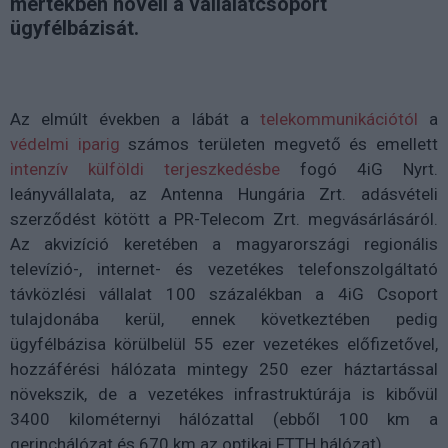
mértékben növeli a vállalatcsoport
ügyfélbázisát.
Az elmúlt években a lábát a
telekommunikációtól
a
védelmi iparig
számos területen megvető és emellett
intenzív külföldi terjeszkedésbe
fogó 4iG Nyrt.
leányvállalata, az Antenna Hungária Zrt. adásvételi
szerződést kötött a PR-Telecom Zrt. megvásárlásáról.
Az akvizíció keretében a magyarországi regionális
televízió-, internet- és vezetékes telefonszolgáltató
távközlési vállalat 100 százalékban a 4iG Csoport
tulajdonába kerül, ennek következtében pedig
ügyfélbázisa körülbelül 55 ezer vezetékes előfizetővel,
hozzáférési hálózata mintegy 250 ezer háztartással
növekszik, de a vezetékes infrastruktúrája is kibővül
3400 kilométernyi hálózattal (ebből 100 km a
gerinchálózat és 670 km az optikai FTTH hálózat).