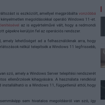
változást is eszközölt, amellyel megpróbálta
vonzóbbá
s kényelmetlen megoldásokkal operáló Windows 11-et.
lenítésével
az is egyértelművé vált, hogy a redmondi
tt gépekre kerüljön fel az operációs rendszer.
, amely lehetőséget ad a felhasználóknak arra, hogy
látozások nélkül telepítsék a Windows 11 legfrissebb,
an szó, amely a Windows Server telepítési rendszerét
atos ellenőrzések kihagyására. A használata rendkívül
d installálható is a Windows 11, függetlenül attól, hogy
, semmiképp sem hivatalos megoldásról van szó, így