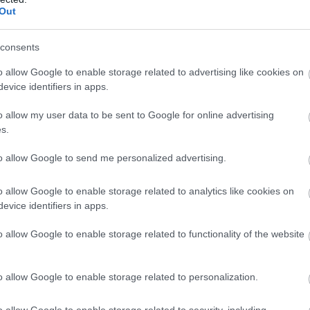
 kifejezetten nehéz dolga volt.
Out
consents
Matilda Campbell, miközben az ausztráliai Hunter
o allow Google to enable storage related to advertising like cookies on
ket készített, amikor elejtette iPhone-ját, amit aztán
evice identifiers in apps.
 azonban megcsúszott, három métert zuhant, majd két
o allow my user data to be sent to Google for online advertising
s.
rtek a helyszínre, a mentési folyamat már közel sem
to allow Google to send me personalized advertising.
t Campbell több mint 7 órán át lógott a sziklák között,
e mentőorvosa, Peter Watts elmondta, hogy Campbell a
o allow Google to enable storage related to analytics like cookies on
adt.
evice identifiers in apps.
o allow Google to enable storage related to functionality of the website
n nehéz volt, mivel még nem csináltak ilyet korábban.
o allow Google to enable storage related to personalization.
s sziklát kellett eltávolítania, hogy Campbell
tettek arra az esetre, ha valamelyik szikla megrepedne
o allow Google to enable storage related to security, including