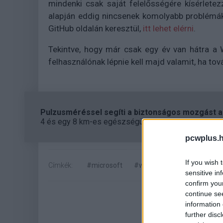
mindenki csak saját felelősségére kísérlete
alapján eddig nincsenek komolyabb problémák
GitHub oldalán keresztül,
itt lehet elérni
.
Tekintve, hogy már csak egy év van hátra a
felhasználónak lépnie kell majd valamit, ha tov
Pulzusméréssel segíti a biztonságos mozgást az
4 és egy 8 km-es egészségügyi tanösvény nyílt Bal
pcwplus.h
If you wish 
Címkék:
#microsoft
#windows 11
#flyby11
sensitive in
confirm you
continue se
information 
further disc