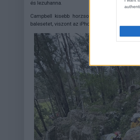
és lezuhanna.
authenti
Campbell kisebb horzsolásokkal, zúzódásokk
balesetet, viszont az iPhone-ját sajnos nem sik