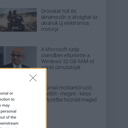
Drónokat tölt és
aknamezőn is átvághat az
ukránok új elektromos
motorja
A Microsoft szép
csendben eltüntette a
Windows 32 GB RAM-ot
ajánló útmutatóját
A Gmail mostantól szól,
mielőtt - megint - kínos
sonal or
helyzetbe hoznád magad
ection to
ou may
 personal
out of the
 downstream