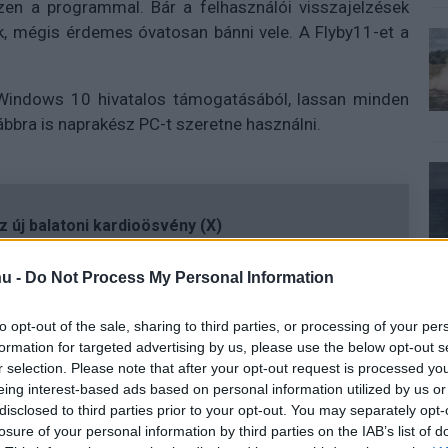
zzen a programmal. Bár a felhasználói visszajelzések
, mégis érdemes óvatosan bánni vele. A Flyby11-et a
 Windows 10 hivatalos támogatásából, lassan minden
ábbra is naprakész PC-t szeretne használni.
 új balatoni kardioösvény (X)
atonalmádiban.
u -
Do Not Process My Personal Information
to opt-out of the sale, sharing to third parties, or processing of your per
#rendszerkövetlemény
formation for targeted advertising by us, please use the below opt-out s
r selection. Please note that after your opt-out request is processed y
eing interest-based ads based on personal information utilized by us or
disclosed to third parties prior to your opt-out. You may separately opt-
losure of your personal information by third parties on the IAB’s list of