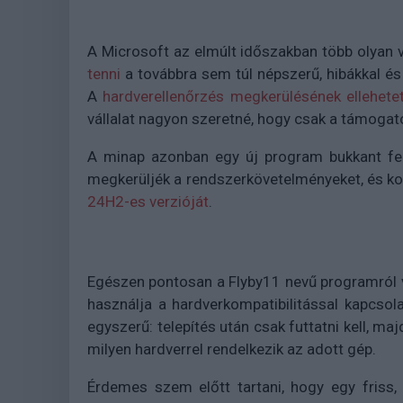
A Microsoft az elmúlt időszakban több olyan 
tenni
a továbbra sem túl népszerű, hibákkal é
A
hardverellenőrzés megkerülésének ellehetet
vállalat nagyon szeretné, hogy csak a támogato
A minap azonban egy új program bukkant fel
megkerüljék a rendszerkövetelményeket, és kor
24H2-es verzióját
.
Egészen pontosan a Flyby11 nevű programról v
használja a hardverkompatibilitással kapcsol
egyszerű: telepítés után csak futtatni kell, maj
milyen hardverrel rendelkezik az adott gép.
Érdemes szem előtt tartani, hogy egy friss