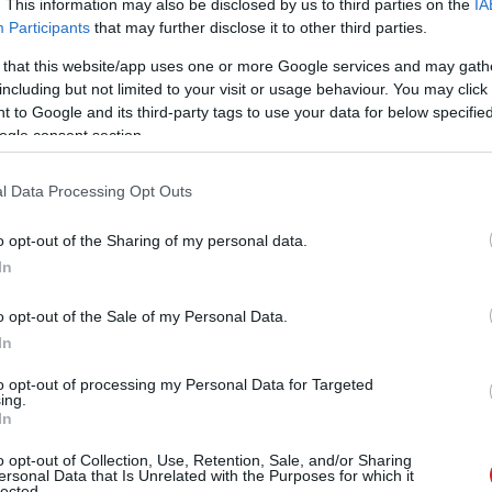
. This information may also be disclosed by us to third parties on the
IA
Tetszik
Participants
that may further disclose it to other third parties.
 that this website/app uses one or more Google services and may gath
including but not limited to your visit or usage behaviour. You may click 
 to Google and its third-party tags to use your data for below specifi
zászólások
ogle consent section.
l Data Processing Opt Outs
szikla közé szorulva egy
o opt-out of the Sharing of my personal data.
hone-ját próbálta
In
o opt-out of the Sale of my Personal Data.
In
to opt-out of processing my Personal Data for Targeted
ing.
In
o opt-out of Collection, Use, Retention, Sale, and/or Sharing
ersonal Data that Is Unrelated with the Purposes for which it
lected.