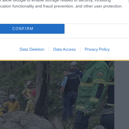
cation functionality and fraud prevention, and other user protection.
al, valamint egy megrepedt csigolyával megúszta a
erült visszaszereznie.
CONFIRM
Data Deletion
Data Access
Privacy Policy