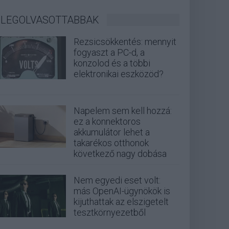
LEGOLVASOTTABBAK
Rezsicsökkentés: mennyit
fogyaszt a PC-d, a
konzolod és a többi
elektronikai eszközöd?
Napelem sem kell hozzá:
ez a konnektoros
akkumulátor lehet a
takarékos otthonok
következő nagy dobása
Nem egyedi eset volt:
más OpenAI-ügynökök is
kijuthattak az elszigetelt
tesztkörnyezetből