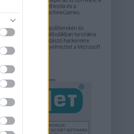
Bethesda és a
MachineGames
Repülőtereken és
szállodákban turistákra
vadászó hackerekre
figyelmeztet a Microsoft
Hirdetés