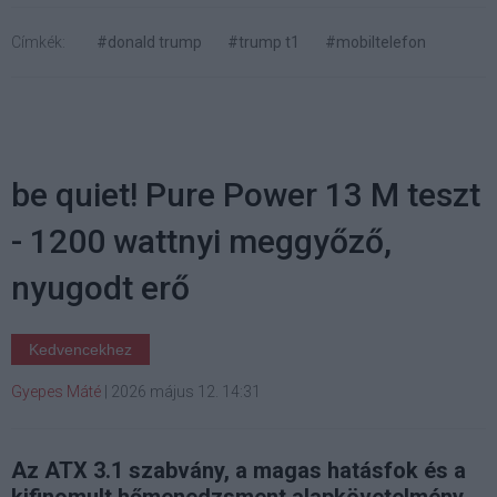
Címkék:
#donald trump
#trump t1
#mobiltelefon
be quiet! Pure Power 13 M teszt
- 1200 wattnyi meggyőző,
nyugodt erő
Kedvencekhez
Gyepes Máté
|
2026 május 12. 14:31
Az ATX 3.1 szabvány, a magas hatásfok és a