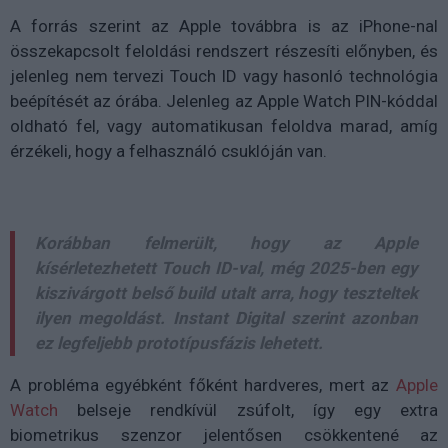
A forrás szerint az Apple továbbra is az iPhone-nal
összekapcsolt feloldási rendszert részesíti előnyben, és
jelenleg nem tervezi Touch ID vagy hasonló technológia
beépítését az órába. Jelenleg az Apple Watch PIN-kóddal
oldható fel, vagy automatikusan feloldva marad, amíg
érzékeli, hogy a felhasználó csuklóján van.
Korábban felmerült, hogy az Apple
kísérletezhetett Touch ID-val, még 2025-ben egy
kiszivárgott belső build utalt arra, hogy teszteltek
ilyen megoldást. Instant Digital szerint azonban
ez legfeljebb prototípusfázis lehetett.
A probléma egyébként főként hardveres, mert az
Apple
Watch
belseje rendkívül zsúfolt, így egy extra
biometrikus szenzor jelentősen csökkentené az