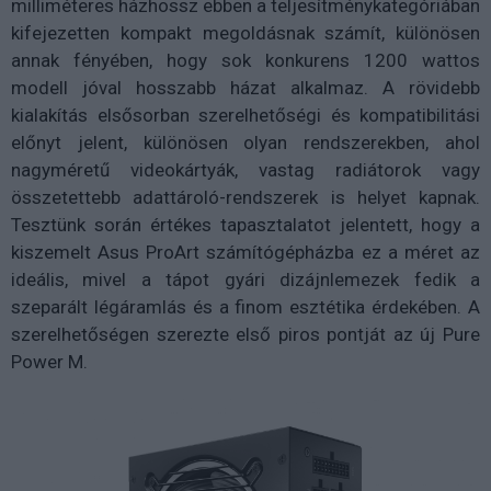
milliméteres házhossz ebben a teljesítménykategóriában
kifejezetten kompakt megoldásnak számít, különösen
annak fényében, hogy sok konkurens 1200 wattos
modell jóval hosszabb házat alkalmaz. A rövidebb
kialakítás elsősorban szerelhetőségi és kompatibilitási
előnyt jelent, különösen olyan rendszerekben, ahol
nagyméretű videokártyák, vastag radiátorok vagy
összetettebb adattároló-rendszerek is helyet kapnak.
Tesztünk során értékes tapasztalatot jelentett, hogy a
kiszemelt Asus ProArt számítógépházba ez a méret az
ideális, mivel a tápot gyári dizájnlemezek fedik a
szeparált légáramlás és a finom esztétika érdekében. A
szerelhetőségen szerezte első piros pontját az új Pure
Power M.