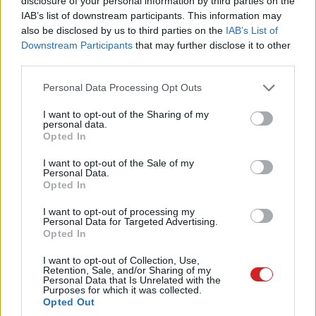
disclosure of your personal information by third parties on the
IAB’s list of downstream participants. This information may
also be disclosed by us to third parties on the
IAB’s List of
Downstream Participants
that may further disclose it to other
third parties.
Please note that this website/app uses one or more Google
Personal Data Processing Opt Outs
Úgy néz ki, hogy a Samsung
services and may gather and store information including but
not limited to your visit or usage behaviour. You may click to
I want to opt-out of the Sharing of my
nem tett le a TriFoldról
personal data.
grant or deny consent to Google and its third-party tags to
Opted In
use your data for below specified purposes in below Google
consent section.
I want to opt-out of the Sale of my
Kedvencekhez
Personal Data.
Opted In
Mártha Dávid
|
2026 május 11. 19:37
I want to opt-out of processing my
Personal Data for Targeted Advertising.
Opted In
Ráadásul egy kifejezetten izgalmas
újdonsággal kísérletezik, aminek minden
I want to opt-out of Collection, Use,
Retention, Sale, and/or Sharing of my
Samsung-rajongó eléggé fog örülni.
Personal Data that Is Unrelated with the
Purposes for which it was collected.
Opted Out