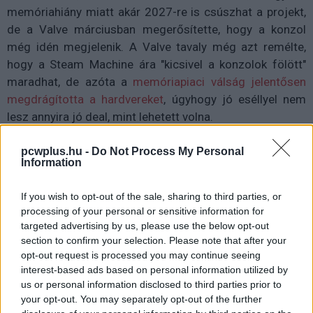
memóriahiány miatt akár 2027-re is csúszhat a projekt,
de a Valve márciusban megerősítette, hogy a konzol
még idén megjelenik. A Valve tavaly még azt remélte,
hogy a Steam Machine ára "kicsivel a konzolok fölött"
maradhat, de azóta a
memóriapiaci válság jelentősen
megdrágította a hardvereket
, úgyhogy jó eséllyel nem
lesz annyira jó deal, mint lehetett volna.
pcwplus.hu -
Do Not Process My Personal
Information
Pulzusméréssel segíti a biztonságos mozgást az új
balatoni kardioösvény (X)
If you wish to opt-out of the sale, sharing to third parties, or
4 és egy 8 km-es egészségügyi tanösvény nyílt
processing of your personal or sensitive information for
Balatonalmádiban.
targeted advertising by us, please use the below opt-out
section to confirm your selection. Please note that after your
opt-out request is processed you may continue seeing
interest-based ads based on personal information utilized by
us or personal information disclosed to third parties prior to
Címkék:
#steam
#valve
#steam machine
your opt-out. You may separately opt-out of the further
#előrendelés