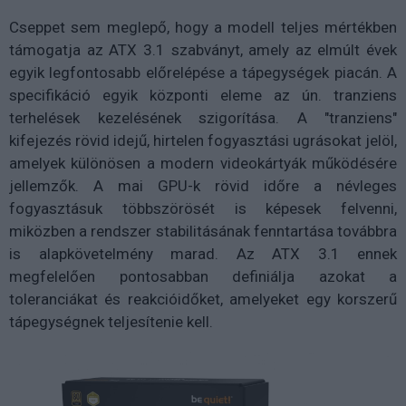
Cseppet sem meglepő, hogy a modell teljes mértékben
támogatja az ATX 3.1 szabványt, amely az elmúlt évek
egyik legfontosabb előrelépése a tápegységek piacán. A
specifikáció egyik központi eleme az ún. tranziens
terhelések kezelésének szigorítása. A "tranziens"
kifejezés rövid idejű, hirtelen fogyasztási ugrásokat jelöl,
amelyek különösen a modern videokártyák működésére
jellemzők. A mai GPU-k rövid időre a névleges
fogyasztásuk többszörösét is képesek felvenni,
miközben a rendszer stabilitásának fenntartása továbbra
is alapkövetelmény marad. Az ATX 3.1 ennek
megfelelően pontosabban definiálja azokat a
toleranciákat és reakcióidőket, amelyeket egy korszerű
tápegységnek teljesítenie kell.