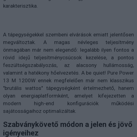
karakterisztika.
A tápegységekkel szembeni elvárások emiatt jelentősen
megváltoztak. A magas névleges teljesítmény
önmagában már nem elegendő: legalább ilyen fontos a
rövid idejű teljesítménycsúcsok kezelése, a pontos
feszültségszabályozás, az alacsony hullámosság,
valamint a hatékony hőelvezetés. A be quiet! Pure Power
13 M 1200W ennek megfelelően már nem klasszikus
"brutális wattos" tápegységként értelmezhető, hanem
olyan energiaplatformként, amelyet kifejezetten a
modern high-end konfigurációk működési
sajátosságaihoz optimalizáltak.
Szabványkövető módon a jelen és jövő
igényeihez