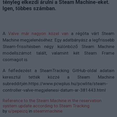
tényleg elkezdi árulni a Steam Machine-eket.
Igen, többes számban.
A
Valve már nagyon közel van
a régóta várt Steam
Machine megjelenéséhez. Egy adatbányász a legfrissebb
Steam-frissítésben négy különböző Steam Machine
modellszámot talált, valamint két Steam Frame
csomagot is.
A felfedezést a SteamTracking GitHub-oldal adatain
keresztül tették közzé a Steam Machine
subredditjén.https://www.pcwplus.hu/pcwlite/steam-
controller-valve-megjelenesi-datum-ar-381443.html
Reference to the Steam Machine in the reservation
system update according to Steam Tracking
by
u/pepeizq
in
steammachine