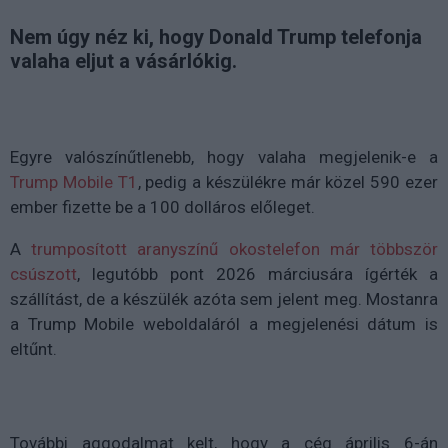
Nem úgy néz ki, hogy Donald Trump telefonja
valaha eljut a vásárlókig.
Egyre valószínűtlenebb, hogy valaha megjelenik-e a
Trump Mobile T1
, pedig a készülékre már közel 590 ezer
ember fizette be a 100 dolláros előleget.
A
trumposított aranyszínű okostelefon már többször
csúszott
, legutóbb pont 2026 márciusára ígérték a
szállítást, de a készülék azóta sem jelent meg. Mostanra
a Trump Mobile weboldaláról a megjelenési dátum is
eltűnt.
További aggodalmat kelt, hogy a cég április 6-án