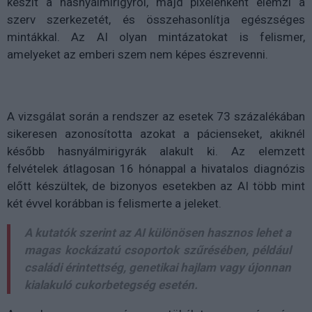
készít a hasnyálmirigyről, majd pixelenként elemzi a
szerv szerkezetét, és összehasonlítja egészséges
mintákkal. Az AI olyan mintázatokat is felismer,
amelyeket az emberi szem nem képes észrevenni.
A vizsgálat során a rendszer az esetek 73 százalékában
sikeresen azonosította azokat a pácienseket, akiknél
később hasnyálmirigyrák alakult ki. Az elemzett
felvételek átlagosan 16 hónappal a hivatalos diagnózis
előtt készültek, de bizonyos esetekben az AI több mint
két évvel korábban is felismerte a jeleket.
A kutatók szerint az AI különösen hasznos lehet a
magas kockázatú csoportok szűrésében, például
családi érintettség, genetikai hajlam vagy újonnan
kialakuló cukorbetegség esetén.