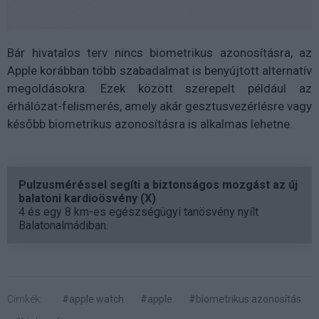
Bár hivatalos terv nincs biometrikus azonosításra, az
Apple korábban több szabadalmat is benyújtott alternatív
megoldásokra. Ezek között szerepelt például az
érhálózat-felismerés, amely akár gesztusvezérlésre vagy
később biometrikus azonosításra is alkalmas lehetne.
Pulzusméréssel segíti a biztonságos mozgást az új
balatoni kardioösvény (X)
4 és egy 8 km-es egészségügyi tanösvény nyílt
Balatonalmádiban.
Címkék:
#apple watch
#apple
#biometrikus azonosítás