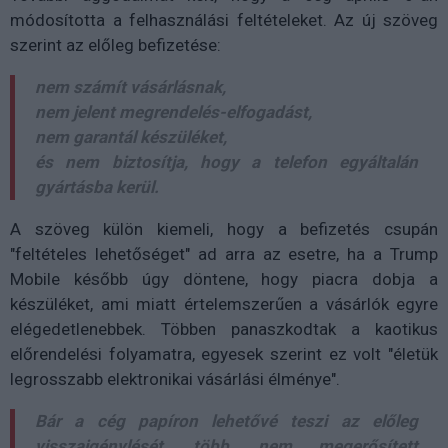
módosította a felhasználási feltételeket. Az új szöveg
szerint az előleg befizetése:
nem számít vásárlásnak,
nem jelent megrendelés-elfogadást,
nem garantál készüléket,
és nem biztosítja, hogy a telefon egyáltalán
gyártásba kerül.
A szöveg külön kiemeli, hogy a befizetés csupán
"feltételes lehetőséget" ad arra az esetre, ha a Trump
Mobile később úgy döntene, hogy piacra dobja a
készüléket, ami miatt értelemszerűen a vásárlók egyre
elégedetlenebbek. Többen panaszkodtak a kaotikus
előrendelési folyamatra, egyesek szerint ez volt "életük
legrosszabb elektronikai vásárlási élménye".
Bár a cég papíron lehetővé teszi az előleg
visszaigénylését, több, nem megerősített