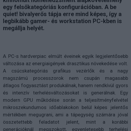
kifinomult hőmenedzsment alapkövetelmény
egy felsőkategóriás konfigurációban. A be
quiet! bivalyerős tápja erre mind képes, így a
legbikább gamer- és workstation PC-kben is
megállja helyét.
A PC-s hardverpiac elmúlt éveinek egyik legjelentősebb
változása az energiaigények drasztikus növekedése volt.
A csúcskategóriás grafikus vezérlők és a nagy
magszámú processzorok nem csupán magasabb
átlagos fogyasztást produkálnak, hanem rendkívül gyors
és intenzív terhelésváltozásokat is generálnak. Egy
modern GPU működése során a teljesítményfelvétel
mikroszekundumos időablakokon belül képes jelentős
mértékben megugrani, ami a tápegység számára jóval
összetettebb feladatot jelent, mint a korábbi
generációknál megszokott, egyenletesebb terhelési