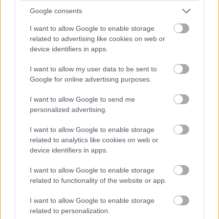
Google consents
Kiszivárgott egy új koncepciós render a Samsung
I want to allow Google to enable storage
következő háromba hajtható mobiljáról, a Galaxy Z
related to advertising like cookies on web or
TriFold
2-ről, amely egy érdekes újdonsággal dobja fel
device identifiers in apps.
az egyébként sem unalmas telefont
. A készülék állítólag
a zsanérba épített S Pennel érkezik.
I want to allow my user data to be sent to
Google for online advertising purposes.
A képen látható dizájn alapján a kijelző két hajlítási
vonallal nyílik szét, hasonlóan az első TriFold modellhez,
I want to allow Google to send me
personalized advertising.
az igazi különlegesség azonban egy függőlegesen
elhelyezett stylus, amelyet közvetlenül a zsanér mellé
I want to allow Google to enable storage
integráltak.
related to analytics like cookies on web or
device identifiers in apps.
I want to allow Google to enable storage
related to functionality of the website or app.
A forrás szerint egy szabadalomalapú
koncepcióról van szó, vagyis nem hivatalos
I want to allow Google to enable storage
dizájnról vagy végleges termékről, így egyelőre
related to personalization.
nem biztos, hogy a Samsung valóban ilyen