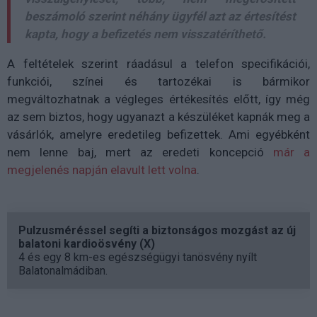
beszámoló szerint néhány ügyfél azt az értesítést
kapta, hogy a befizetés nem visszatéríthető.
A feltételek szerint ráadásul a telefon specifikációi,
funkciói, színei és tartozékai is bármikor
megváltozhatnak a végleges értékesítés előtt, így még
az sem biztos, hogy ugyanazt a készüléket kapnák meg a
vásárlók, amelyre eredetileg befizettek. Ami egyébként
nem lenne baj, mert az eredeti koncepció
már a
megjelenés napján elavult lett volna
.
Pulzusméréssel segíti a biztonságos mozgást az új
balatoni kardioösvény (X)
4 és egy 8 km-es egészségügyi tanösvény nyílt
Balatonalmádiban.