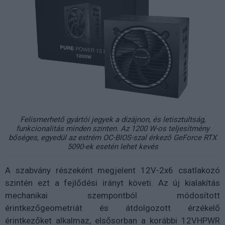
Felismerhető gyártói jegyek a dizájnon, és letisztultság,
funkcionalitás minden szinten. Az 1200 W-os teljesítmény
bőséges, egyedül az extrém OC-BIOS-szal érkező GeForce RTX
5090-ek esetén lehet kevés
A szabvány részeként megjelent 12V-2x6 csatlakozó
szintén ezt a fejlődési irányt követi. Az új kialakítás
mechanikai szempontból módosított
érintkezőgeometriát és átdolgozott érzékelő
érintkezőket alkalmaz, elsősorban a korábbi 12VHPWR