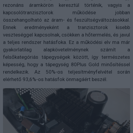
rezonáns áramkörön keresztül történik, vagyis a
kapcsolótranzisztorok működése jobban
összehangolható az áram- és feszültségváltozásokkal.
Ennek eredményeként a tranzisztorok kisebb
veszteséggel kapcsolnak, csökken a hőtermelés, és javul
a teljes rendszer hatásfoka. Ez a működési elv ma már
gyakorlatilag alapkövetelménynek számít a
felsőkategóriás tápegységek között, így természetes
képesség, hogy a tápegység 80Plus Gold minősítéssel
rendelkezik. Az 50%-os teljesítményfelvétel során
elérhető 93,6%-os hatásfok önmagáért beszél.