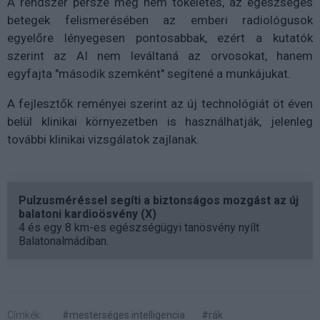
A rendszer persze még nem tökéletes, az egészséges
betegek felismerésében az emberi radiológusok
egyelőre lényegesen pontosabbak, ezért a kutatók
szerint az AI nem leváltaná az orvosokat, hanem
egyfajta "második szemként" segítené a munkájukat.
A fejlesztők reményei szerint az új technológiát öt éven
belül klinikai környezetben is használhatják, jelenleg
további klinikai vizsgálatok zajlanak.
Pulzusméréssel segíti a biztonságos mozgást az új
balatoni kardioösvény (X)
4 és egy 8 km-es egészségügyi tanösvény nyílt
Balatonalmádiban.
Címkék:
#mesterséges intelligencia
#rák