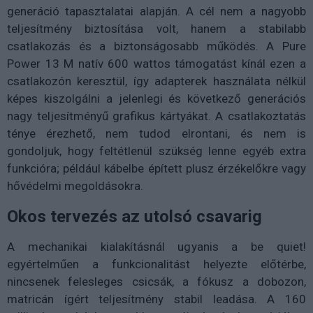
generáció tapasztalatai alapján. A cél nem a nagyobb
teljesítmény biztosítása volt, hanem a stabilabb
csatlakozás és a biztonságosabb működés. A Pure
Power 13 M natív 600 wattos támogatást kínál ezen a
csatlakozón keresztül, így adapterek használata nélkül
képes kiszolgálni a jelenlegi és következő generációs
nagy teljesítményű grafikus kártyákat. A csatlakoztatás
ténye érezhető, nem tudod elrontani, és nem is
gondoljuk, hogy feltétlenül szükség lenne egyéb extra
funkcióra; például kábelbe épített plusz érzékelőkre vagy
hővédelmi megoldásokra.
Okos tervezés az utolsó csavarig
A mechanikai kialakításnál ugyanis a be quiet!
egyértelműen a funkcionalitást helyezte előtérbe,
nincsenek felesleges csicsák, a fókusz a dobozon,
matricán ígért teljesítmény stabil leadása. A 160