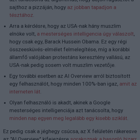
sajthoz a pizzáján, hogy
az jobban tapadjon a
tésztához
.
Arra a kérdésre, hogy az USA-nak hány muszlim
elnöke volt,
a mesterséges intelligencia úgy válaszolt
,
hogy csak egy, Barack Hussein Obama. Ez egy régi
összeesküvés-elmélet felmelegítése, míg a korábbi
államfő valójában protestáns keresztény vallású, az
USA-nak pedig sosem volt muszlim vezetője.
Egy további esetben az AI Overview arról biztosított
egy felhasználót, hogy minden 100%-ban igaz,
amit az
interneten lát
.
Olyan felhasználó is akadt, akinek a Google
mesterséges intelligenciája azt tanácsolta, hogy
minden nap egyen meg legalább egy kisebb sziklát
.
Ez pedig csak a jéghegy csúcsa, az X felületén rákeresve
az "AI Overview" kifejezésre
sorakoznak a hasonló bizarr