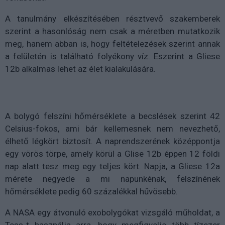
A tanulmány elkészítésében résztvevő szakemberek
szerint a hasonlóság nem csak a méretben mutatkozik
meg, hanem abban is, hogy feltételezések szerint annak
a felületén is található folyékony víz. Eszerint a Gliese
12b alkalmas lehet az élet kialakulására.
A bolygó felszíni hőmérséklete a becslések szerint 42
Celsius-fokos, ami bár kellemesnek nem nevezhető,
élhető légkört biztosít. A naprendszerének középpontja
egy vörös törpe, amely körül a Glise 12b éppen 12 földi
nap alatt tesz meg egy teljes kört. Napja, a Gliese 12a
mérete negyede a mi napunkénak, felszínének
hőmérséklete pedig 60 százalékkal hűvösebb.
A NASA egy átvonuló exobolygókat vizsgáló műholdat, a