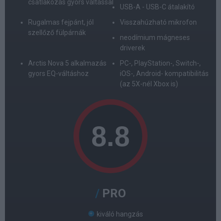
csatlakozás gyors váltással
USB-A - USB-C átalakító
Rugalmas fejpánt, jól
Visszahúzható mikrofon
szellőző fülpárnák
neodímium mágneses
driverek
Arctis Nova 5 alkalmazás
PC-, PlayStation-, Switch-,
gyors EQ-váltáshoz
iOS-, Android- kompatibilitás
(az 5X-nél Xbox is)
PRO
kiváló hangzás