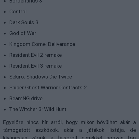
Borderlands 3
Control
Dark Souls 3
God of War
Kingdom Come: Deliverance
Resident Evil 2 remake
Resident Evil 3 remake
Sekiro: Shadows Die Twice
Sniper Ghost Warrior Contracts 2
BeamNG drive
The Witcher 3: Wild Hunt
Egyelőre nincs hír arról, hogy mikor bővülhet akár a
támogatott eszközök, akár a játékok listája, de
kíváncsian várjuk, a felsorolt címekkel hogyan fog