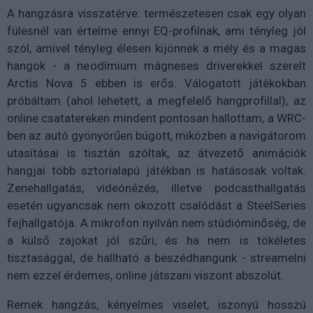
A hangzásra visszatérve: természetesen csak egy olyan
fülesnél van értelme ennyi EQ-profilnak, ami tényleg jól
szól, amivel tényleg élesen kijönnek a mély és a magas
hangok - a neodímium mágneses driverekkel szerelt
Arctis Nova 5 ebben is erős. Válogatott játékokban
próbáltam (ahol lehetett, a megfelelő hangprofillal), az
online csatatereken mindent pontosan hallottam, a WRC-
ben az autó gyönyörűen búgott, miközben a navigátorom
utasításai is tisztán szóltak, az átvezető animációk
hangjai több sztorialapú játékban is hatásosak voltak.
Zenehallgatás, videónézés, illetve podcasthallgatás
esetén ugyancsak nem okozott csalódást a SteelSeries
fejhallgatója. A mikrofon nyilván nem stúdióminőség, de
a külső zajokat jól szűri, és ha nem is tökéletes
tisztasággal, de hallható a beszédhangunk - streamelni
nem ezzel érdemes, online játszani viszont abszolút.
Remek hangzás, kényelmes viselet, iszonyú hosszú