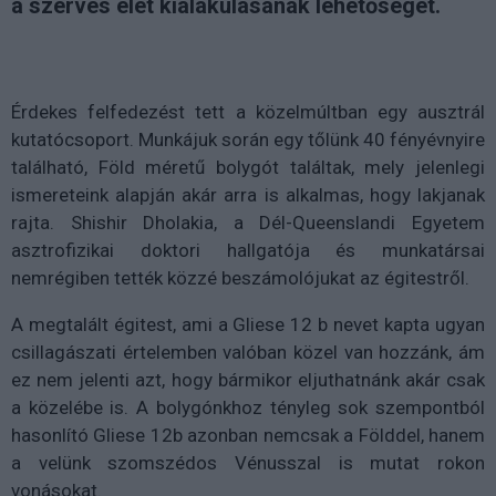
a szerves élet kialakulásának lehetőségét.
Érdekes felfedezést tett a közelmúltban egy ausztrál
kutatócsoport. Munkájuk során egy tőlünk 40 fényévnyire
található, Föld méretű bolygót találtak, mely jelenlegi
ismereteink alapján akár arra is alkalmas, hogy lakjanak
rajta. Shishir Dholakia, a Dél-Queenslandi Egyetem
asztrofizikai doktori hallgatója és munkatársai
nemrégiben tették közzé beszámolójukat az égitestről.
A megtalált égitest, ami a Gliese 12 b nevet kapta ugyan
csillagászati értelemben valóban közel van hozzánk, ám
ez nem jelenti azt, hogy bármikor eljuthatnánk akár csak
a közelébe is. A bolygónkhoz tényleg sok szempontból
hasonlító Gliese 12b azonban nemcsak a Földdel, hanem
a velünk szomszédos Vénusszal is mutat rokon
vonásokat.