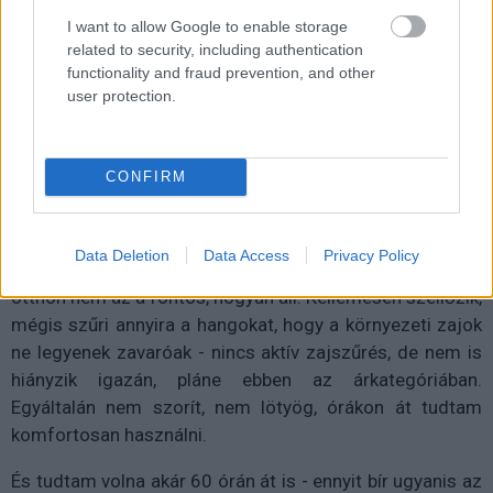
I want to allow Google to enable storage
related to security, including authentication
functionality and fraud prevention, and other
user protection.
Puha párnák, kemény hangzás
Az Arctis Nova 5 egészen könnyű, puha, hálós fülpárnái
CONFIRM
kényelmesen veszik körbe fülünket, tartását, stabilitását
pedig egy állítható pánt garantálja (amit javasolt rögtön
fejünkhöz igazítani, mert rengeteget számít). Széles, süt
Data Deletion
Data Access
Privacy Policy
róla, hogy gamer, így utcára én már nem venném fel, de
otthon nem az a fontos, hogyan áll. Kellemesen szellőzik,
mégis szűri annyira a hangokat, hogy a környezeti zajok
ne legyenek zavaróak - nincs aktív zajszűrés, de nem is
hiányzik igazán, pláne ebben az árkategóriában.
Egyáltalán nem szorít, nem lötyög, órákon át tudtam
komfortosan használni.
És tudtam volna akár 60 órán át is - ennyit bír ugyanis az