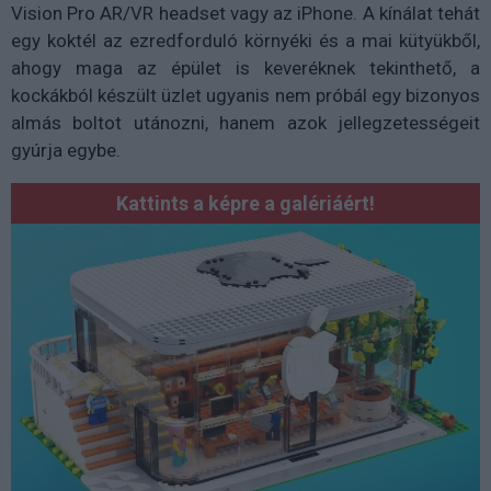
Vision Pro AR/VR headset vagy az iPhone. A kínálat tehát
egy koktél az ezredforduló környéki és a mai kütyükből,
ahogy maga az épület is keveréknek tekinthető, a
kockákból készült üzlet ugyanis nem próbál egy bizonyos
almás boltot utánozni, hanem azok jellegzetességeit
gyúrja egybe.
Kattints a képre a galériáért!