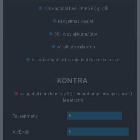
100+ appból beállítható EQ-profil
kényelmes viselet
60+ órás akkumulátor
vállalható mikrofon
teljes kompatibilitás mindenféle eszközökkel
KONTRA
az appból nem lehet az EQ-t finomhangolni vagy új profilt
létrehozni
8
Teljesítmény:
9
Ár/Érték: