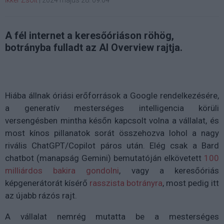
Ikker Zsolt
|
2024 május 28. 09:04
A fél internet a keresőóriáson röhög,
botrányba fulladt az AI Overview rajtja.
Hiába állnak óriási erőforrások a Google rendelkezésére,
a generatív mesterséges intelligencia körüli
versengésben mintha későn kapcsolt volna a vállalat, és
most kínos pillanatok sorát összehozva lohol a nagy
rivális ChatGPT/Copilot páros után. Elég csak a Bard
chatbot (manapság Gemini) bemutatóján elkövetett
100
milliárdos bakira gondolni
, vagy a keresőóriás
képgenerátorát kísérő
rasszista botrányra
, most pedig itt
az újabb rázós rajt.
A vállalat nemrég mutatta be a mesterséges