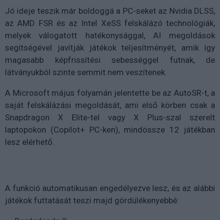
Jó ideje teszik már boldoggá a PC-seket az Nvidia DLSS,
az AMD FSR és az Intel XeSS felskálázó technológiák,
melyek válogatott hatékonysággal, AI megoldások
segítségével javítják játékok teljesítményét, amik így
magasabb képfrissítési sebességgel futnak, de
látványukból szinte semmit nem veszítenek.
A Microsoft május folyamán jelentette be az AutoSR-t, a
saját felskálázási megoldását, ami első körben csak a
Snapdragon X Elite-tel vagy X Plus-szal szerelt
laptopokon (Copilot+ PC-ken), mindössze 12 játékban
lesz elérhető.
A funkció automatikusan engedélyezve lesz, és az alábbi
játékok futtatását teszi majd gördülékenyebbé: