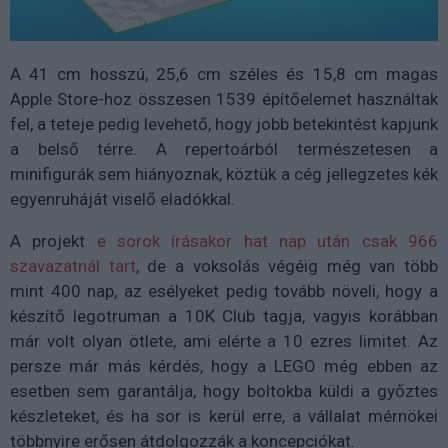
A 41 cm hosszú, 25,6 cm széles és 15,8 cm magas
Apple Store-hoz összesen 1539 építőelemet használtak
fel, a teteje pedig levehető, hogy jobb betekintést kapjunk
a belső térre. A repertoárból természetesen a
minifigurák sem hiányoznak, köztük a cég jellegzetes kék
egyenruháját viselő eladókkal.
A projekt
e sorok írásakor hat nap után csak 966
szavazatnál tart
, de a voksolás végéig még van több
mint 400 nap, az esélyeket pedig tovább növeli, hogy a
készítő legotruman a 10K Club tagja, vagyis korábban
már volt olyan ötlete, ami elérte a 10 ezres limitet. Az
persze már más kérdés, hogy a LEGO még ebben az
esetben sem garantálja, hogy boltokba küldi a győztes
készleteket, és ha sor is kerül erre, a vállalat mérnökei
többnyire erősen átdolgozzák a koncepciókat.