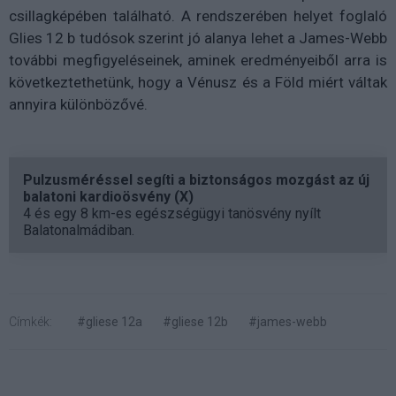
csillagképében található. A rendszerében helyet foglaló
Glies 12 b tudósok szerint jó alanya lehet a James-Webb
további megfigyeléseinek, aminek eredményeiből arra is
következtethetünk, hogy a Vénusz és a Föld miért váltak
annyira különbözővé.
Pulzusméréssel segíti a biztonságos mozgást az új
balatoni kardioösvény (X)
4 és egy 8 km-es egészségügyi tanösvény nyílt
Balatonalmádiban.
Címkék:
#gliese 12a
#gliese 12b
#james-webb