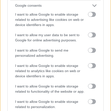
létrehozni, és az egyes értékeket sem állíthatjuk itt, csak
Google consents
a PC-s Sonar alkalmazásban.
I want to allow Google to enable storage
Az appból szabályozható még a hangerő, a némításjelző
related to advertising like cookies on web or
fény erőssége, és a sidetone funkció, ami az általunk
device identifiers in apps.
megadott értékben engedi be a külső hangokat, például a
I want to allow my user data to be sent to
sajátunkat. A töltöttséget is ellenőrizhetjük, illetve
Google for online advertising purposes.
megadhatjuk, mennyi inaktivitás után kapcsoljon ki.
Átválthatunk a 2.4 GHz-es sávra, az alkalmazás
I want to allow Google to send me
kapcsolatban marad a headsettel, és állíthatjuk a
personalized advertising.
profilokat bluetooth-ra kapcsolás nélkül is.
I want to allow Google to enable storage
related to analytics like cookies on web or
device identifiers in apps.
I want to allow Google to enable storage
related to functionality of the website or app.
I want to allow Google to enable storage
related to personalization.