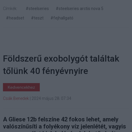
Címkék:
#steelseries
#steelseries arctis nova 5
#headset
#teszt
#fejhallgató
Földszerű exobolygót találtak
tőlünk 40 fényévnyire
Kedvencekhez
Csák Benedek
|
2024 május 28. 07:34
A Gliese 12b felszíne 42 fokos lehet, amely
valószínűsíti a folyékony víz jelenlétét, vagyis