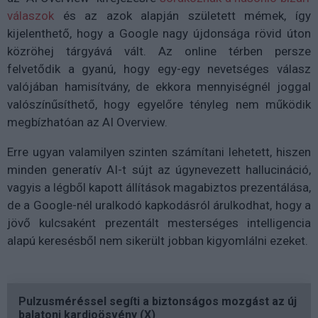
válaszok
és az azok alapján született mémek, így
kijelenthető, hogy a Google nagy újdonsága rövid úton
közröhej tárgyává vált. Az online térben persze
felvetődik a gyanú, hogy egy-egy nevetséges válasz
valójában hamisítvány, de ekkora mennyiségnél joggal
valószínűsíthető, hogy egyelőre tényleg nem működik
megbízhatóan az AI Overview.
Erre ugyan valamilyen szinten számítani lehetett, hiszen
minden generatív AI-t sújt az úgynevezett hallucináció,
vagyis a légből kapott állítások magabiztos prezentálása,
de a Google-nél uralkodó kapkodásról árulkodhat, hogy a
jövő kulcsaként prezentált mesterséges intelligencia
alapú keresésből nem sikerült jobban kigyomlálni ezeket.
Pulzusméréssel segíti a biztonságos mozgást az új
balatoni kardioösvény (X)