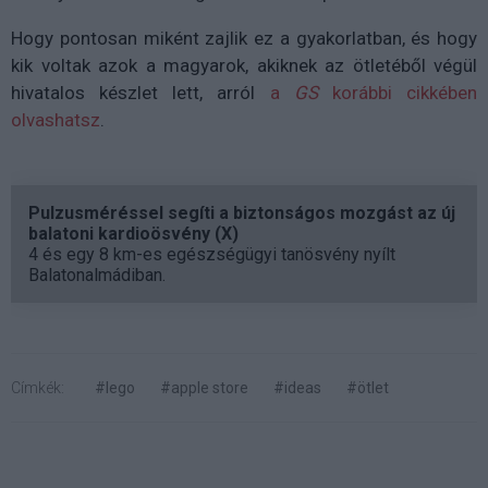
Hogy pontosan miként zajlik ez a gyakorlatban, és hogy
kik voltak azok a magyarok, akiknek az ötletéből végül
hivatalos készlet lett, arról
a
GS
korábbi cikkében
olvashatsz
.
Pulzusméréssel segíti a biztonságos mozgást az új
balatoni kardioösvény (X)
4 és egy 8 km-es egészségügyi tanösvény nyílt
Balatonalmádiban.
Címkék:
#lego
#apple store
#ideas
#ötlet