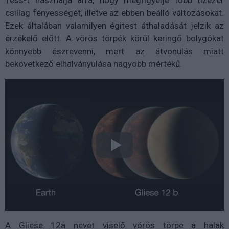
Tess-t használja arra, hogy megfigyelje több tízezer
csillag fényességét, illetve az ebben beálló változásokat.
Ezek általában valamilyen égitest áthaladását jelzik az
érzékelő előtt. A vörös törpék körül keringő bolygókat
könnyebb észrevenni, mert az átvonulás miatt
bekövetkező elhalványulása nagyobb mértékű.
A Gliese 12a nevet viselő vörös törpe a halak