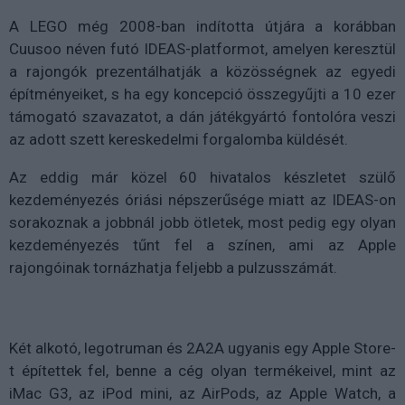
A LEGO még 2008-ban indította útjára a korábban
Cuusoo néven futó IDEAS-platformot, amelyen keresztül
a rajongók prezentálhatják a közösségnek az egyedi
építményeiket, s ha egy koncepció összegyűjti a 10 ezer
támogató szavazatot, a dán játékgyártó fontolóra veszi
az adott szett kereskedelmi forgalomba küldését.
Az eddig már közel 60 hivatalos készletet szülő
kezdeményezés óriási népszerűsége miatt az IDEAS-on
sorakoznak a jobbnál jobb ötletek, most pedig egy olyan
kezdeményezés tűnt fel a színen, ami az Apple
rajongóinak tornázhatja feljebb a pulzusszámát.
Két alkotó, legotruman és 2A2A ugyanis egy Apple Store-
t építettek fel, benne a cég olyan termékeivel, mint az
iMac G3, az iPod mini, az AirPods, az Apple Watch, a