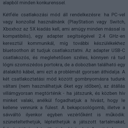
alapból minden konkurenssel.
Kétféle csatlakozási mód áll rendelkezésre: ha PC-vel
vagy konzollal használnánk (PlayStation vagy Switch,
Xboxhoz az 5X kiadás kell, ami amúgy minden mással is
kompatibilis), egy adapter segítségével 2.4 GHz-en
keresztül kommunikál, míg további készülékekhez
bluetoothon át tudjuk csatlakoztatni. Az adapter USB-C
csatlakozós, és meglehetősen széles, könnyen rá tud
lógni szomszédos portokra, de a dobozban található egy
átalakító kábel, ami ezt a problémát gyorsan áthidalja. A
két csatlakoztatási mód között gombnyomásra tudunk
váltani (nem használhatjuk őket egy időben), az átállás
villámgyorsan megtörténik - ha játszunk, és közben hív
minket valaki, anélkül fogadhatjuk a hívást, hogy le
kellene vennünk a fülest. A bekapcsológomb, illetve a
sávváltó ilyenkor egyben vezérlőként is működik:
szüneteltethetjük, léptethetjük a játszott tartalmakat,