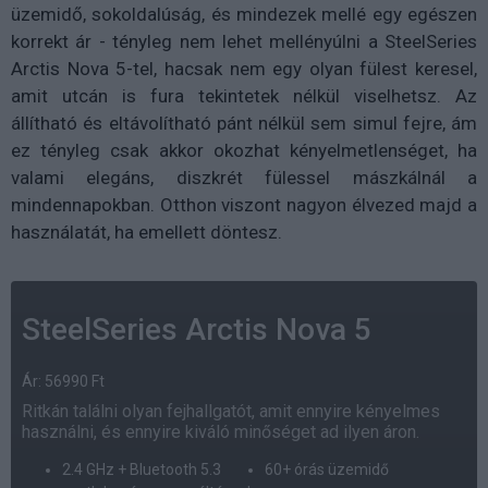
üzemidő, sokoldalúság, és mindezek mellé egy egészen
korrekt ár - tényleg nem lehet mellényúlni a SteelSeries
Arctis Nova 5-tel, hacsak nem egy olyan fülest keresel,
amit utcán is fura tekintetek nélkül viselhetsz. Az
állítható és eltávolítható pánt nélkül sem simul fejre, ám
ez tényleg csak akkor okozhat kényelmetlenséget, ha
valami elegáns, diszkrét fülessel mászkálnál a
mindennapokban. Otthon viszont nagyon élvezed majd a
használatát, ha emellett döntesz.
SteelSeries Arctis Nova 5
Ár: 56990 Ft
Ritkán találni olyan fejhallgatót, amit ennyire kényelmes
használni, és ennyire kiváló minőséget ad ilyen áron.
2.4 GHz + Bluetooth 5.3
60+ órás üzemidő