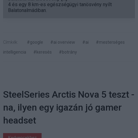
4 és egy 8 km-es egészségügyi tanösvény nyílt
Balatonalmádiban.
Címkék:
#google
#ai overview
#ai
#mesterséges
intelligencia
#keresés
#botrány
SteelSeries Arctis Nova 5 teszt -
na, ilyen egy igazán jó gamer
headset
Kedvencekhez