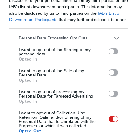
disclosure of your personal information by third parties on the
IAB’s list of downstream participants. This information may
also be disclosed by us to third parties on the
IAB’s List of
Downstream Participants
that may further disclose it to other
third parties.
Please note that this website/app uses one or more Google
Mobilhoz csatlakozni már csak azért is érdemes, mert az
Personal Data Processing Opt Outs
services and may gather and store information including but
Arctis Nova 5-tel egy alkalmazás is debütált. Ennek
not limited to your visit or usage behaviour. You may click to
I want to opt-out of the Sharing of my
elsődleges funkciója, hogy a több mint 100 előre
personal data.
grant or deny consent to Google and its third-party tags to
Opted In
beállított hangprofil közötti váltást segítse: gyakorlatilag
use your data for below specified purposes in below Google
minden népszerű e-sport játékhoz külön profil tartozik,
consent section.
I want to opt-out of the Sale of my
Personal Data.
ahogy például az Alan Wake 2-höz, a Baldur's Gate 3-hoz,
Opted In
az Assassin's Creed Mirage-hoz, vagy a Red Dead
Redemption 2-höz is, és ezek platformtól függetlenül
I want to opt-out of processing my
Personal Data for Targeted Advertising.
beállíthatók. A váltás tényleg csak annyi, hogy
Opted In
kiválasztjuk egy listából, mivel játszunk épp, és már át is
I want to opt-out of Collection, Use,
állnak az arányok. Vannak általános profilok is, amik
Retention, Sale, and/or Sharing of my
Personal Data that Is Unrelated with the
például a basszus vagy az FPS-ekben a léptek hangjának
Purposes for which it was collected.
felerősítését segítik. Sajnos sajátot nem tudunk
Opted Out