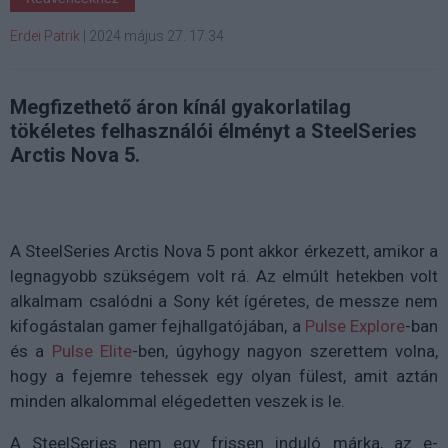
Erdei Patrik
|
2024 május 27. 17:34
Megfizethető áron kínál gyakorlatilag
tökéletes felhasználói élményt a SteelSeries
Arctis Nova 5.
A SteelSeries Arctis Nova 5 pont akkor érkezett, amikor a
legnagyobb szükségem volt rá. Az elmúlt hetekben volt
alkalmam csalódni a Sony két ígéretes, de messze nem
kifogástalan gamer fejhallgatójában, a
Pulse Explore
-ban
és a
Pulse Elite
-ben, úgyhogy nagyon szerettem volna,
hogy a fejemre tehessek egy olyan fülest, amit aztán
minden alkalommal elégedetten veszek is le.
A SteelSeries nem egy frissen induló márka, az e-