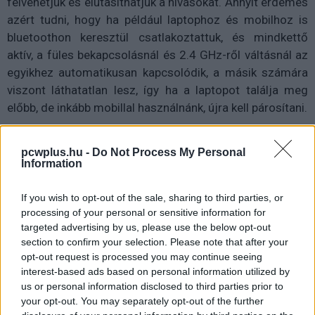
felvehetjük és elutasíthatjuk a hívásokat. Annyit érdemes
azért tudni, hogy ha például laptophoz és mobilhoz is
bluetoothon keresztül csatlakoztattuk, és mindkettő
aktív, a füles bekapcsolásnál és 2.4 GHz-ről váltásnál az
egyikhez automatikusan kapcsolódik, a másik számára
viszont láthatatlan lesz, így ha a laptopot találja meg
előbb, de inkább mobillal használnánk, újra kell párosítani.
A headsetre továbbá egy hangerőszabályzó tekerő és
pcwplus.hu -
Do Not Process My Personal
egy mikrofonnémító gomb került, ez utóbbi aktiválása
Information
esetén egy piros lámpa jelzi az elegánsan elrejthető,
kihúzható mikrofonon, hogy inaktív.
If you wish to opt-out of the sale, sharing to third parties, or
processing of your personal or sensitive information for
targeted advertising by us, please use the below opt-out
section to confirm your selection. Please note that after your
opt-out request is processed you may continue seeing
interest-based ads based on personal information utilized by
us or personal information disclosed to third parties prior to
your opt-out. You may separately opt-out of the further