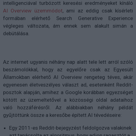
intelligenciával turbózott keresési eredményeket kínáló
AI Overview üzemmódot
, ami az eddig csak kísérleti
formában elérhető Search Generative Experience
végleges változata, ám ennek sem alakult simán a
debütálása.
Az internet ugyanis néhány nap alatt tele lett arról szóló
beszámolókkal, hogy az egyelőre csak az Egyesült
Államokban elérhető AI Overview rengeteg téves, akár
egyenesen életveszélyes választ ad, esetenként Reddit-
posztok alapján, amihez a Google korábban egyezséget
kötött az üzemeltetővel a közösségi oldal adataihoz
való hozzáférésről. Az alábbiakban néhány példát
gyűjtöttünk össze a keresőbe épített AI tévedéseire:
Egy 2011-es Reddit-bejegyzést feldolgozva valakinek
azt tanácsolta az algoritmus, hogy adjon ragasztót a