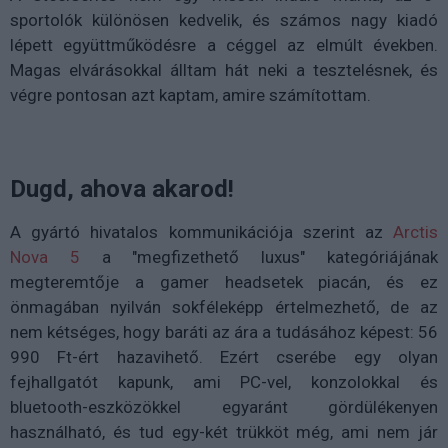
sportolók különösen kedvelik, és számos nagy kiadó
lépett együttműködésre a céggel az elmúlt években.
Magas elvárásokkal álltam hát neki a tesztelésnek, és
végre pontosan azt kaptam, amire számítottam.
Dugd, ahova akarod!
A gyártó hivatalos kommunikációja szerint az
Arctis
Nova 5
a "megfizethető luxus" kategóriájának
megteremtője a gamer headsetek piacán, és ez
önmagában nyilván sokféleképp értelmezhető, de az
nem kétséges, hogy baráti az ára a tudásához képest: 56
990 Ft-ért hazavihető. Ezért cserébe egy olyan
fejhallgatót kapunk, ami PC-vel, konzolokkal és
bluetooth-eszközökkel egyaránt gördülékenyen
használható, és tud egy-két trükköt még, ami nem jár