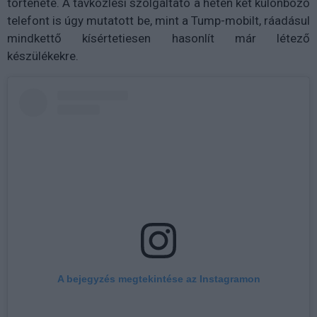
története. A távközlési szolgáltató a héten két különböző
telefont is úgy mutatott be, mint a Tump-mobilt, ráadásul
mindkettő kísértetiesen hasonlít már létező
készülékekre.
A bejegyzés megtekintése az Instagramon