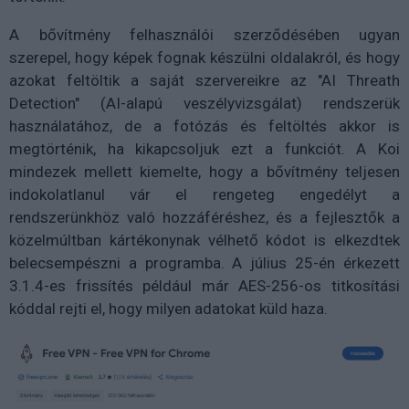
A bővítmény felhasználói szerződésében ugyan
szerepel, hogy képek fognak készülni oldalakról, és hogy
azokat feltöltik a saját szervereikre az "AI Threath
Detection" (AI-alapú veszélyvizsgálat) rendszerük
használatához, de a fotózás és feltöltés akkor is
megtörténik, ha kikapcsoljuk ezt a funkciót. A Koi
mindezek mellett kiemelte, hogy a bővítmény teljesen
indokolatlanul vár el rengeteg engedélyt a
rendszerünkhöz való hozzáféréshez, és a fejlesztők a
közelmúltban kártékonynak vélhető kódot is elkezdtek
belecsempészni a programba. A július 25-én érkezett
3.1.4-es frissítés például már AES-256-os titkosítási
kóddal rejti el, hogy milyen adatokat küld haza.