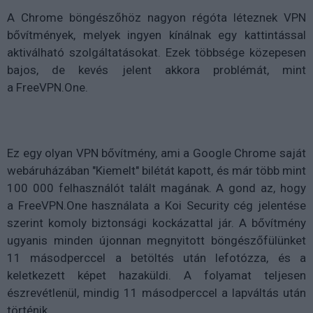
A Chrome böngészőhöz nagyon régóta léteznek VPN
bővítmények, melyek ingyen kínálnak egy kattintással
aktiválható szolgáltatásokat. Ezek többsége közepesen
bajos, de kevés jelent akkora problémát, mint
a FreeVPN.One.
Ez egy olyan VPN bővítmény, ami a Google Chrome saját
webáruházában "Kiemelt" bilétát kapott, és már több mint
100 000 felhasználót talált magának. A gond az, hogy
a FreeVPN.One használata a Koi Security cég jelentése
szerint komoly biztonsági kockázattal jár. A bővítmény
ugyanis minden újonnan megnyitott böngészőfülünket
11 másodperccel a betöltés után lefotózza, és a
keletkezett képet hazaküldi. A folyamat teljesen
észrevétlenül, mindig 11 másodperccel a lapváltás után
történik.