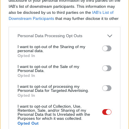
disclosure of your personal information by third parties on the
4 és egy 8 km-es egészségügyi tanösvény nyílt
IAB’s list of downstream participants. This information may
Balatonalmádiban.
also be disclosed by us to third parties on the
IAB’s List of
Downstream Participants
that may further disclose it to other
third parties.
Please note that this website/app uses one or more Google
Personal Data Processing Opt Outs
Címkék:
#oroszország
#whatsapp
#telegram
#max
services and may gather and store information including but
not limited to your visit or usage behaviour. You may click to
I want to opt-out of the Sharing of my
#lime hd tv
#rustore
#alkalmazás
#app
personal data.
grant or deny consent to Google and its third-party tags to
Opted In
use your data for below specified purposes in below Google
consent section.
I want to opt-out of the Sale of my
Personal Data.
Opted In
I want to opt-out of processing my
A Google bedobta a törölközőt:
Personal Data for Targeted Advertising.
Opted In
nincs több Pixel Tablet
I want to opt-out of Collection, Use,
Retention, Sale, and/or Sharing of my
Personal Data that Is Unrelated with the
Kedvencekhez
Purposes for which it was collected.
Opted Out
Vörös Lóránd
|
2025 augusztus 23. 13:02