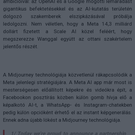
ambícióival: az OpenAI és a Google mögötti lemaradást
gigantikus befektetésekkel és az AI-kutatás területén
dolgozó szakemberek elszipkázásával próbálja
ledolgozni. Nem véletlen, hogy a Meta 14,3 milliárd
dollárt fizetett a Scale AI közel feléért, hogy
megszerezze Wanggal együtt az ottani szakértelem
jelentős részét.
A Midjourney technológiája közvetlenül rákapcsolódik a
Meta jelenlegi stratégiájára. A Meta AI app már most is
mesterségesen előállított képekre és videókra épít, a
Facebookon posztírás közben külön gomb hívja elő a
képalkotó AI-t, a WhatsApp- és Instagram-chatekben
pedig külön opcióként érhető el az instant képgenerálás.
Ennek adna újabb lökést a Midjourney technológiája.
1/ Today we’re proud to announce a partnership