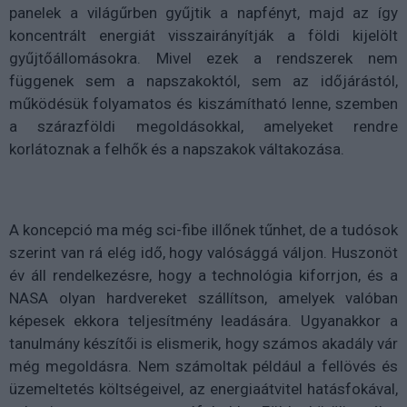
panelek a világűrben gyűjtik a napfényt, majd az így
koncentrált energiát visszairányítják a földi kijelölt
gyűjtőállomásokra. Mivel ezek a rendszerek nem
függenek sem a napszakoktól, sem az időjárástól,
működésük folyamatos és kiszámítható lenne, szemben
a szárazföldi megoldásokkal, amelyeket rendre
korlátoznak a felhők és a napszakok váltakozása.
A koncepció ma még sci-fibe illőnek tűnhet, de a tudósok
szerint van rá elég idő, hogy valósággá váljon. Huszonöt
év áll rendelkezésre, hogy a technológia kiforrjon, és a
NASA olyan hardvereket szállítson, amelyek valóban
képesek ekkora teljesítmény leadására. Ugyanakkor a
tanulmány készítői is elismerik, hogy számos akadály vár
még megoldásra. Nem számoltak például a fellövés és
üzemeltetés költségeivel, az energiaátvitel hatásfokával,