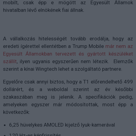
mobilt, csak épp e mögött az Egyesült Államok
hivatalban lévő elnökének fiai állnak.
A vállalkozás hitelességét tovább erodálja, hogy az
eredeti ígérettel ellentétben a Trump Mobile
már nem az
Egyesült Államokban tervezett és gyártott készüléket
szállít
, ilyen ugyanis egyszerűen nem létezik. Elemzők
szerint a kínai Wingtech lehet a szolgáltató partnere.
Egyelőre csak annyi biztos, hogy a T1 előrendelhető 499
dollárért, és a weboldal szerint az év későbbi
szakaszában meg is jelenik. A specifikációk pedig,
amelyeken egyszer már módosítottak, most épp a
következők:
6,25 hüvelykes AMOLED kijelző lyuk-kamerával
120 Hz-es képfrissítés