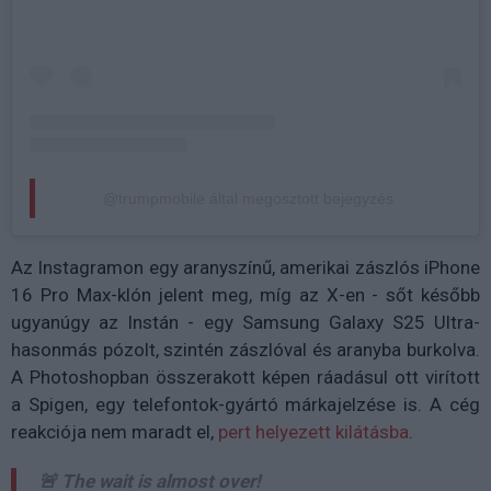
@trumpmobile által megosztott bejegyzés
Az Instagramon egy aranyszínű, amerikai zászlós iPhone
16 Pro Max-klón jelent meg, míg az X-en - sőt később
ugyanúgy az Instán - egy Samsung Galaxy S25 Ultra-
hasonmás pózolt, szintén zászlóval és aranyba burkolva.
A Photoshopban összerakott képen ráadásul ott virított
a Spigen, egy telefontok-gyártó márkajelzése is. A cég
reakciója nem maradt el,
pert helyezett kilátásba
.
🚨 The wait is almost over!