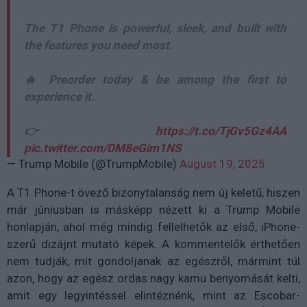
The T1 Phone is powerful, sleek, and built with
the features you need most.
🔥 Preorder today & be among the first to
experience it.
👉
https://t.co/TjGv5Gz4AA
pic.twitter.com/DM8eGim1NS
— Trump Mobile (@TrumpMobile)
August 19, 2025
A T1 Phone-t övező bizonytalanság nem új keletű, hiszen
már júniusban is másképp nézett ki a Trump Mobile
honlapján, ahol még mindig fellelhetők az első, iPhone-
szerű dizájnt mutató képek. A kommentelők érthetően
nem tudják, mit gondoljanak az egészről, mármint túl
azon, hogy az egész ordas nagy kamu benyomását kelti,
amit egy legyintéssel elintéznénk, mint az Escobar-