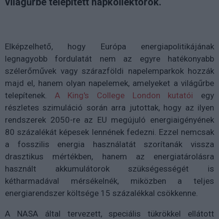
világűrbe telepített napkollektorok.
Elképzelhető, hogy Európa energiapolitikájának
legnagyobb fordulatát nem az egyre hatékonyabb
szélerőművek vagy szárazföldi napelemparkok hozzák
majd el, hanem olyan napelemek, amelyeket a világűrbe
telepítenek.
A King's College London kutatói
egy
részletes szimuláció során arra jutottak, hogy az ilyen
rendszerek 2050-re az EU megújuló energiaigényének
80 százalékát képesek lennének fedezni. Ezzel nemcsak
a fosszilis energia használatát szorítanák vissza
drasztikus mértékben, hanem az energiatárolásra
használt akkumulátorok szükségességét is
kétharmadával mérsékelnék, miközben a teljes
energiarendszer költsége 15 százalékkal csökkenne.
A NASA által tervezett, speciális tükrökkel ellátott