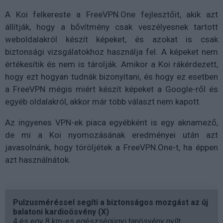
A Koi felkereste a FreeVPN.One fejlesztőit, akik azt
állítják, hogy a bővítmény csak veszélyesnek tartott
weboldalakról készít képeket, és azokat is csak
biztonsági vizsgálatokhoz használja fel. A képeket nem
értékesítik és nem is tárolják. Amikor a Koi rákérdezett,
hogy ezt hogyan tudnák bizonyítani, és hogy ez esetben
a FreeVPN mégis miért készít képeket a Google-ről és
egyéb oldalakról, akkor már több választ nem kapott.
Az ingyenes VPN-ek piaca egyébként is egy aknamező,
de mi a Koi nyomozásának eredményei után azt
javasolnánk, hogy töröljétek a FreeVPN.One-t, ha éppen
azt használnátok.
Pulzusméréssel segíti a biztonságos mozgást az új
balatoni kardioösvény (X)
4 és egy 8 km-es egészségügyi tanösvény nyílt