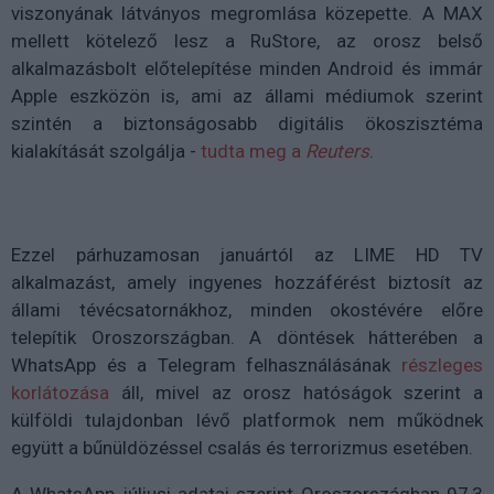
viszonyának látványos megromlása közepette. A MAX
mellett kötelező lesz a RuStore, az orosz belső
alkalmazásbolt előtelepítése minden Android és immár
Apple eszközön is, ami az állami médiumok szerint
szintén a biztonságosabb digitális ökoszisztéma
kialakítását szolgálja -
tudta meg a
Reuters
.
Ezzel párhuzamosan januártól az LIME HD TV
alkalmazást, amely ingyenes hozzáférést biztosít az
állami tévécsatornákhoz, minden okostévére előre
telepítik Oroszországban. A döntések hátterében a
WhatsApp és a Telegram felhasználásának
részleges
korlátozása
áll, mivel az orosz hatóságok szerint a
külföldi tulajdonban lévő platformok nem működnek
együtt a bűnüldözéssel csalás és terrorizmus esetében.
A WhatsApp júliusi adatai szerint Oroszországban 97,3