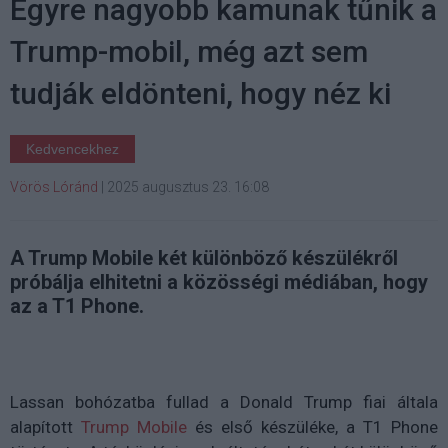
Egyre nagyobb kamunak tűnik a
Trump-mobil, még azt sem
tudják eldönteni, hogy néz ki
Kedvencekhez
Vörös Lóránd
|
2025 augusztus 23. 16:08
A Trump Mobile két különböző készülékről
próbálja elhitetni a közösségi médiában, hogy
az a T1 Phone.
Lassan bohózatba fullad a Donald Trump fiai általa
alapított
Trump Mobile
és első készüléke, a T1 Phone