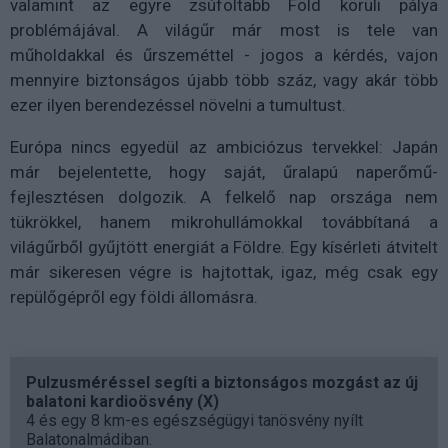
valamint az egyre zsúfoltabb Föld körüli pálya
problémájával. A világűr már most is tele van
műholdakkal és űrszeméttel - jogos a kérdés, vajon
mennyire biztonságos újabb több száz, vagy akár több
ezer ilyen berendezéssel növelni a tumultust.
Európa nincs egyedül az ambiciózus tervekkel: Japán
már bejelentette, hogy saját, űralapú naperőmű-
fejlesztésen dolgozik. A felkelő nap országa nem
tükrökkel, hanem mikrohullámokkal továbbítaná a
világűrből gyűjtött energiát a Földre. Egy kísérleti átvitelt
már sikeresen végre is hajtottak, igaz, még csak egy
repülőgépről egy földi állomásra.
Pulzusméréssel segíti a biztonságos mozgást az új
balatoni kardioösvény (X)
4 és egy 8 km-es egészségügyi tanösvény nyílt
Balatonalmádiban.