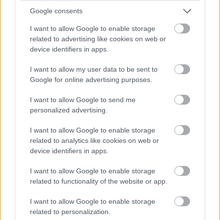
Google consents
I want to allow Google to enable storage
Amíg az Apple és a Samsung vígan árulja a
related to advertising like cookies on web or
saját táblagépeit, a Google inkább eljátssza,
device identifiers in apps.
hogy semmi szükség erre a
termékkategóriára.
I want to allow my user data to be sent to
Google for online advertising purposes.
I want to allow Google to send me
personalized advertising.
A Pixel Tablet 2023-as rajtja óta csönd honolt Mountain
View-ban, most viszont a cég hivatalosan is kimondta: a
I want to allow Google to enable storage
tabletes vonalat parkolópályára teszi.
A
Bloomberg
cikke
related to analytics like cookies on web or
device identifiers in apps.
szerint a Google addig nem kísérletezik újabb
táblagéppel, "amíg nem látja azt, hogy értelmes jövője
I want to allow Google to enable storage
lenne a kategóriának". Magyarán: egy darabig ne várjunk
related to functionality of the website or app.
semmit a techóriástól.
I want to allow Google to enable storage
A magyarázat kissé furán hangzik. A Google szerint a
related to personalization.