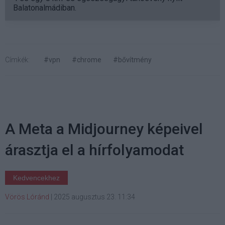
Balatonalmádiban.
Címkék:
#vpn
#chrome
#bővítmény
A Meta a Midjourney képeivel
árasztja el a hírfolyamodat
Kedvencekhez
Vörös Lóránd
|
2025 augusztus 23. 11:34