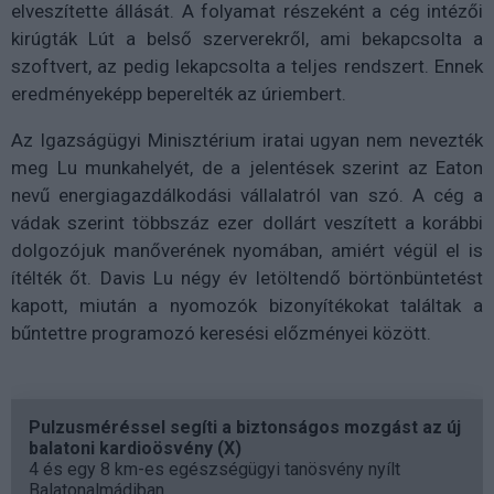
elveszítette állását. A folyamat részeként a cég intézői
kirúgták Lút a belső szerverekről, ami bekapcsolta a
szoftvert, az pedig lekapcsolta a teljes rendszert. Ennek
eredményeképp beperelték az úriembert.
Az Igazságügyi Minisztérium iratai ugyan nem nevezték
meg Lu munkahelyét, de a jelentések szerint az Eaton
nevű energiagazdálkodási vállalatról van szó. A cég a
vádak szerint többszáz ezer dollárt veszített a korábbi
dolgozójuk manőverének nyomában, amiért végül el is
ítélték őt. Davis Lu négy év letöltendő börtönbüntetést
kapott, miután a nyomozók bizonyítékokat találtak a
bűntettre programozó keresési előzményei között.
Pulzusméréssel segíti a biztonságos mozgást az új
balatoni kardioösvény (X)
4 és egy 8 km-es egészségügyi tanösvény nyílt
Balatonalmádiban.