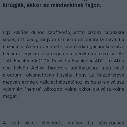
kirúgják, akkor az mindenkinek fájjon.
Egy kellően dühös szoftverfejlesztő bizony csodákra
képes, ezt pedig nagyon szépen demonstrálta Davis Lu
húzása is. Az 55 éves ex-fejlesztő a kirúgására készülve
beépített egy kódot a céges szerverek rendszereibe. Az
"IsDLEnabledinAD" ("Is Davis Lu Enabled in AD" - az AD a
cég belsős Active Directory adatbázisára utal) nevű
program folyamatosan figyelte, hogy Lu hozzáférése
megvan-e még a vállalat hálózatához, és ha erre a válasz
valamiért "nemre" változott volna, akkor aktiválta volna
magát.
A kód akkor élesedett, amikor Lu ténylegesen