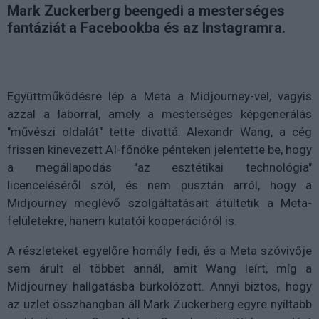
Mark Zuckerberg beengedi a mesterséges
fantáziát a Facebookba és az Instagramra.
Együttműködésre lép a Meta a Midjourney-vel, vagyis
azzal a laborral, amely a mesterséges képgenerálás
"művészi oldalát" tette divattá. Alexandr Wang, a cég
frissen kinevezett AI-főnöke pénteken jelentette be, hogy
a megállapodás "az esztétikai technológia"
licenceléséről szól, és nem pusztán arról, hogy a
Midjourney meglévő szolgáltatásait átültetik a Meta-
felületekre, hanem kutatói kooperációról is.
A részleteket egyelőre homály fedi, és a Meta szóvivője
sem árult el többet annál, amit Wang leírt, míg a
Midjourney hallgatásba burkolózott. Annyi biztos, hogy
az üzlet összhangban áll Mark Zuckerberg egyre nyíltabb