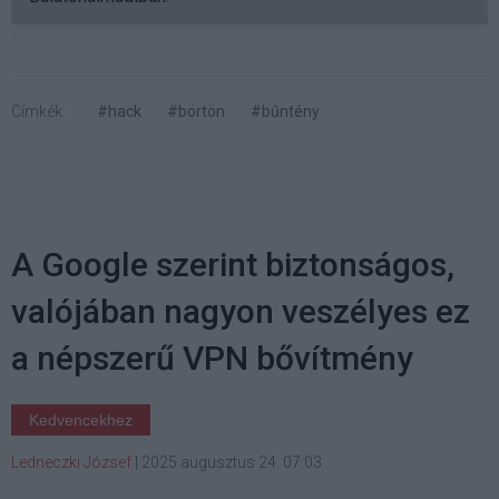
Címkék:
#hack
#börtön
#bűntény
A Google szerint biztonságos,
valójában nagyon veszélyes ez
a népszerű VPN bővítmény
Kedvencekhez
Ledneczki József
|
2025 augusztus 24. 07:03