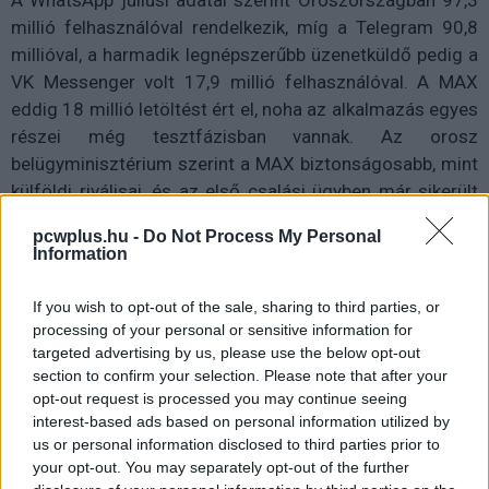
millió felhasználóval rendelkezik, míg a Telegram 90,8
millióval, a harmadik legnépszerűbb üzenetküldő pedig a
VK Messenger volt 17,9 millió felhasználóval. A MAX
eddig 18 millió letöltést ért el, noha az alkalmazás egyes
részei még tesztfázisban vannak. Az orosz
belügyminisztérium szerint a MAX biztonságosabb, mint
külföldi riválisai, és az első csalási ügyben már sikerült
egy gyanúsítottat letartóztatni a rendszer használatával.
pcwplus.hu -
Do Not Process My Personal
Information
A lépés élesen rávilágít arra, hogy Oroszország a
digitális infrastruktúra és a kommunikáció feletti állami
If you wish to opt-out of the sale, sharing to third parties, or
kontrollt előtérbe helyezve próbálja alakítani az ország
processing of your personal or sensitive information for
internethasználatát, miközben a külföldi platformok
targeted advertising by us, please use the below opt-out
hozzáférését és hatását korlátozza.
section to confirm your selection. Please note that after your
opt-out request is processed you may continue seeing
interest-based ads based on personal information utilized by
us or personal information disclosed to third parties prior to
Pulzusméréssel segíti a biztonságos mozgást az új
your opt-out. You may separately opt-out of the further
balatoni kardioösvény (X)