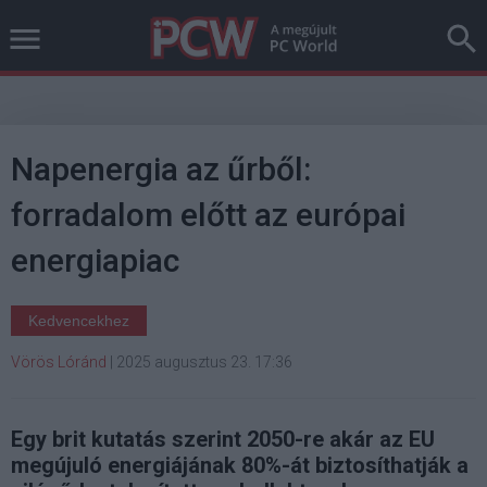
Napenergia az űrből:
forradalom előtt az európai
energiapiac
Kedvencekhez
Vörös Lóránd
|
2025 augusztus 23. 17:36
Egy brit kutatás szerint 2050-re akár az EU
megújuló energiájának 80%-át biztosíthatják a