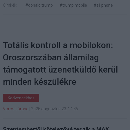
Címkék:
#donald trump
#trump mobile
#t1 phone
Totális kontroll a mobilokon:
Oroszorszában államilag
támogatott üzenetküldő kerül
minden készülékre
Kedvencekhez
Vörös Lóránd
|
2025 augusztus 23. 14:35
Szeptembertől kötelezővé teszik a MAX