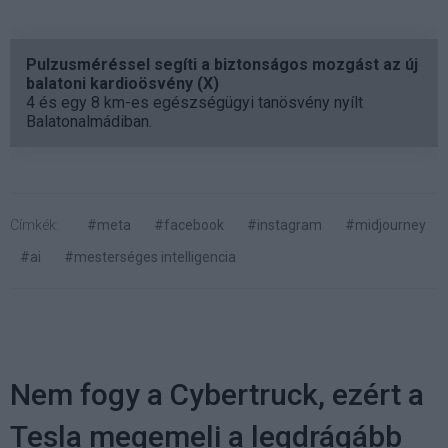
Pulzusméréssel segíti a biztonságos mozgást az új
balatoni kardioösvény (X)
4 és egy 8 km-es egészségügyi tanösvény nyílt
Balatonalmádiban.
Címkék:
#meta
#facebook
#instagram
#midjourney
#ai
#mesterséges intelligencia
Nem fogy a Cybertruck, ezért a
Tesla megemeli a legdrágább