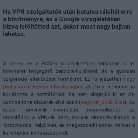
Ha VPN szolgáltatók után kutatva ráleltél erre
a bővítményre, és a Google vizsgálatában
bízva letöltötted azt, akkor most nagy bajban
lehetsz.
A
GS-en
és a PCW-n is értekeztünk többször is az
internetet fenyegető cenzúra-hullámról, és a gyorsan
szigorodó ellenőrzési formákról. Ez kifejezetten
nagy
probléma az Egyesült Királyságban
, ahol már a Discord is
korlátozza a hozzáférést, ha nem elégítjük ki az AI-
azonosító rendszerek elvárásait (
vagy verjük át őket
). Az
ottani törvények nyomában megemelkedett az
érdeklődés a VPN-ek iránt, melyek elmaszkolhatják a
tartózkodási helyünket, és megszabadíthatnak minket a
kellemetlen korlátozásoktól.