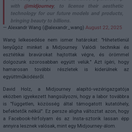
with
@midjourney
, to license their aesthetic
technology for our future models and products,
bringing beauty to billions.
— Alexandr Wang (@alexandr_wang)
August 22, 2025
Wang lelkesedése nem ismer határokat: "Hihetetlenül
lenyűgöz minket a Midjourney. Valódi technikai és
esztétikai bravúrokat hajtottak végre, és örömmel
dolgozunk szorosabban együtt velük." Azt ígéri, hogy
hamarosan további részletek is kiderülnek az
együttműködésről.
David Holz, a Midjourney alapító-vezérigazgatója
eközben igyekezett hangsúlyozni, hogy a labor továbbra
is "független, közösség által támogatott kutatóhely,
befektetők nélkül". Ez persze aligha változtat azon, hogy
a Facebook-hírfolyam és az Insta-sztorik lassan épp
annyira lesznek valósak, mint egy Midjourney-álom.