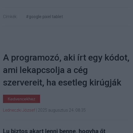
Címkék:
#google pixel tablet
A programozó, aki írt egy kódot,
ami lekapcsolja a cég
szervereit, ha esetleg kirúgják
Kedvencekhez
Ledneczki József
|
2025 augusztus 24. 08:35
Lu biztos akart lenni benne, hogyha őt