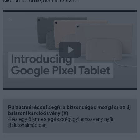
sikerült betörnie, nem is létezne.
Pulzusméréssel segíti a biztonságos mozgást az új
balatoni kardioösvény (X)
4 és egy 8 km-es egészségügyi tanösvény nyílt
Balatonalmádiban.