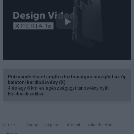
Pulzusméréssel segíti a biztonságos mozgást az új
balatoni kardioösvény (X)
4 és egy 8 km-es egészségügyi tanösvény nyílt
Balatonalmádiban.
Címkék:
#sony
#xperia
#mobil
#okostelefon