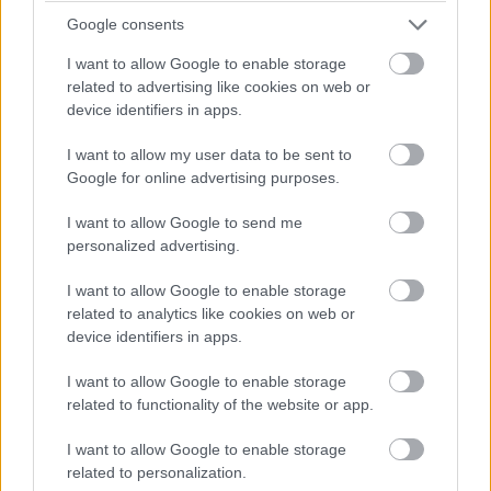
Google consents
A Kingston FURY Renegade G5 1, 2 és 4 TB-os
I want to allow Google to enable storage
kapacitással érhető el, a 8 TB-os modell pedig ősszel
related to advertising like cookies on web or
várható. A tesztre érkezett 2 TB-os modell egyoldalas
device identifiers in apps.
kiszerelésű, és a fent már említett Silicon Motion
SM2508 vezérlőchip dolgozik rajta. Ehhez egy alacsony
I want to allow my user data to be sent to
fogyasztású LPDDR4 RAM modul is kapcsolódik, ami a
Google for online advertising purposes.
gyorsítótárazásért felel, ez is mutatja, hogy
I want to allow Google to send me
topkategóriás modellről van szó, nem a költséghatékony
personalized advertising.
SLC-szerű NAND-cache-elést választotta a Kingston.
Pontosabban ezt a trükköt is bevetette, így a DRAM
I want to allow Google to enable storage
(aminek kapacitása nem ismert, de vélhetően 2 GB)
related to analytics like cookies on web or
device identifiers in apps.
mellett a NAND egy részét is felhasználja a vezérlő az
írási feladatok felgyorsítására. A TLC szervezésű (Triple
I want to allow Google to enable storage
Level Cell) NAND flash chipeket a Kioxia gyártja, a BiCS8
related to functionality of the website or app.
lapkák 218-rétegűek, vagyis a legfejlettebbek közé
I want to allow Google to enable storage
tartoznak.
related to personalization.