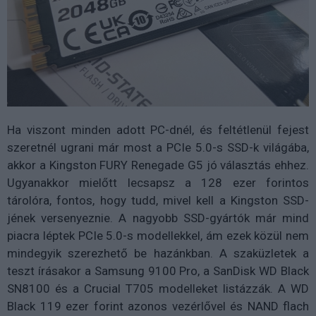
Ha viszont minden adott PC-dnél, és feltétlenül fejest
szeretnél ugrani már most a PCIe 5.0-s SSD-k világába,
akkor a Kingston FURY Renegade G5 jó választás ehhez.
Ugyanakkor mielőtt lecsapsz a 128 ezer forintos
tárolóra, fontos, hogy tudd, mivel kell a Kingston SSD-
jének versenyeznie. A nagyobb SSD-gyártók már mind
piacra léptek PCIe 5.0-s modellekkel, ám ezek közül nem
mindegyik szerezhető be hazánkban. A szaküzletek a
teszt írásakor a Samsung 9100 Pro, a SanDisk WD Black
SN8100 és a Crucial T705 modelleket listázzák. A WD
Black 119 ezer forint azonos vezérlővel és NAND flach