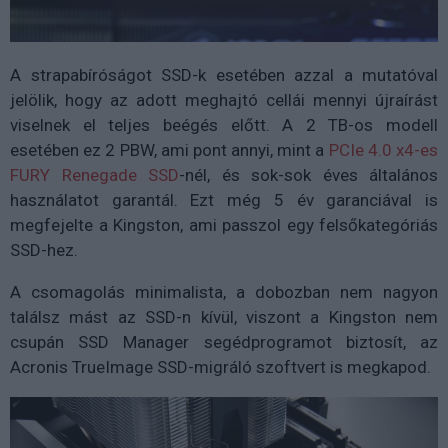
A strapabíróságot SSD-k esetében azzal a mutatóval
jelölik, hogy az adott meghajtó cellái mennyi újraírást
viselnek el teljes beégés előtt. A 2 TB-os modell
esetében ez 2 PBW, ami pont annyi, mint a
PCIe 4.0 x4-es
FURY Renegade SSD
-nél, és sok-sok éves általános
használatot garantál. Ezt még 5 év garanciával is
megfejelte a Kingston, ami passzol egy felsőkategóriás
SSD-hez.
A csomagolás minimalista, a dobozban nem nagyon
találsz mást az SSD-n kívül, viszont a Kingston nem
csupán SSD Manager segédprogramot biztosít, az
Acronis TrueImage SSD-migráló szoftvert is megkapod.