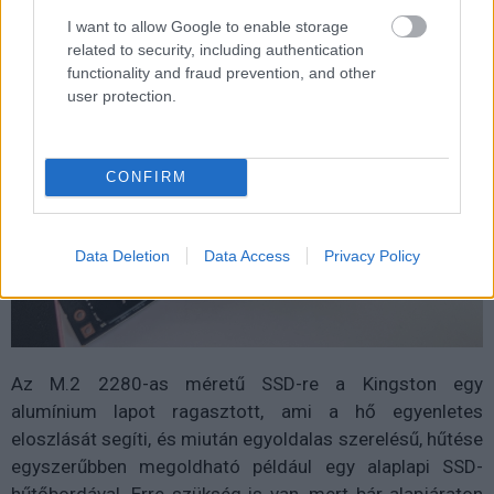
I want to allow Google to enable storage
related to security, including authentication
functionality and fraud prevention, and other
user protection.
CONFIRM
Data Deletion
Data Access
Privacy Policy
Az M.2 2280-as méretű SSD-re a Kingston egy
alumínium lapot ragasztott, ami a hő egyenletes
eloszlását segíti, és miután egyoldalas szerelésű, hűtése
egyszerűbben megoldható például egy alaplapi SSD-