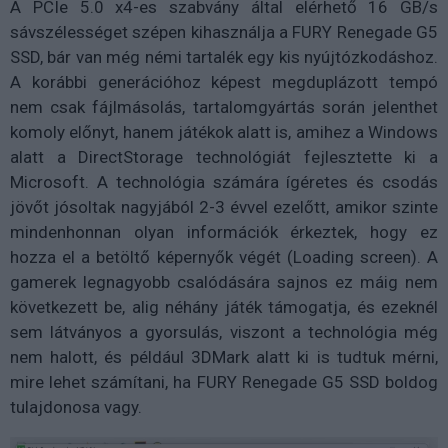
A PCIe 5.0 x4-es szabvány által elérhető 16 GB/s
sávszélességet szépen kihasználja a FURY Renegade G5
SSD, bár van még némi tartalék egy kis nyújtózkodáshoz.
A korábbi generációhoz képest megduplázott tempó
nem csak fájlmásolás, tartalomgyártás során jelenthet
komoly előnyt, hanem játékok alatt is, amihez a Windows
alatt a DirectStorage technológiát fejlesztette ki a
Microsoft. A technológia számára ígéretes és csodás
jövőt jósoltak nagyjából 2-3 évvel ezelőtt, amikor szinte
mindenhonnan olyan információk érkeztek, hogy ez
hozza el a betöltő képernyők végét (Loading screen). A
gamerek legnagyobb csalódására sajnos ez máig nem
következett be, alig néhány játék támogatja, és ezeknél
sem látványos a gyorsulás, viszont a technológia még
nem halott, és például 3DMark alatt ki is tudtuk mérni,
mire lehet számítani, ha FURY Renegade G5 SSD boldog
tulajdonosa vagy.