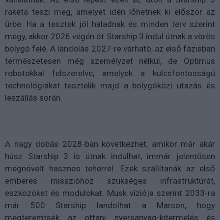
rakéta teszi meg, amelyet idén lőhetnek ki először az
űrbe. Ha a tesztek jól haladnak és minden terv szerint
megy, akkor 2026 végén öt Starship 3 indul útnak a vörös
bolygó felé. A landolás 2027-re várható, az első fázisban
természetesen még személyzet nélkül, de Optimus
robotokkal felszerelve, amelyek a kulcsfontosságú
technológiákat tesztelik majd a bolygóközi utazás és
leszállás során.
A nagy dobás 2028-ban következhet, amikor már akár
húsz Starship 3 is útnak indulhat, immár jelentősen
megnövelt hasznos teherrel. Ezek szállítanák az első
emberes misszióhoz szükséges infrastruktúrát,
eszközöket és modulokat. Musk víziója szerint 2033-ra
már 500 Starship landolhat a Marson, hogy
megteremtsék az ottani nyersanyag-kitermelés és