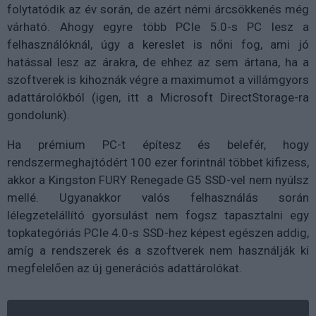
folytatódik az év során, de azért némi árcsökkenés még
várható. Ahogy egyre több PCIe 5.0-s PC lesz a
felhasználóknál, úgy a kereslet is nőni fog, ami jó
hatással lesz az árakra, de ehhez az sem ártana, ha a
szoftverek is kihoznák végre a maximumot a villámgyors
adattárolókból (igen, itt a Microsoft DirectStorage-ra
gondolunk).
Ha prémium PC-t építesz és belefér, hogy
rendszermeghajtódért 100 ezer forintnál többet kifizess,
akkor a Kingston FURY Renegade G5 SSD-vel nem nyúlsz
mellé. Ugyanakkor valós felhasználás során
lélegzetelállító gyorsulást nem fogsz tapasztalni egy
topkategóriás PCIe 4.0-s SSD-hez képest egészen addig,
amíg a rendszerek és a szoftverek nem használják ki
megfelelően az új generációs adattárolókat.