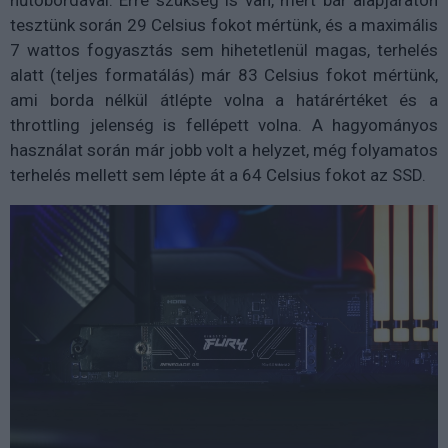
hűtőbordával. Erre szükség is van, mert bár alapjáraton
tesztünk során 29 Celsius fokot mértünk, és a maximális
7 wattos fogyasztás sem hihetetlenül magas, terhelés
alatt (teljes formatálás) már 83 Celsius fokot mértünk,
ami borda nélkül átlépte volna a határértéket és a
throttling jelenség is fellépett volna. A hagyományos
használat során már jobb volt a helyzet, még folyamatos
terhelés mellett sem lépte át a 64 Celsius fokot az SSD.