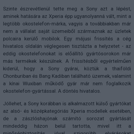
Szinte észrevétlenül tette meg a Sony azt a lépést,
aminek hatására az Xperia épp ugyanolyanná vált, mint a
legtöbb okostelefon-márka, vagyis a továbbiakban már
nem a vállalat saját üzemeiből származnak az üzletek
polcaira kerülő mobilok. Egy májusi frissítés a cég
hivatalos oldalán véglegesen tisztázta a helyzetet - az
eddig okostelefonokat is előállító gyártósorokon már
más termékek készülnek. A frissítésből egyértelműen
kiderül, hogy a Sony gyárai, köztük a thaiföldi
Chonburiban és Bang Kadiban található üzemek, valamint
a kínai Wuxiban működő gyár már nem foglalkozik
okostelefon-gyártással. A döntés hivatalos.
Jóllehet, a Sony korábban is alkalmazott külső gyártókat
az alsó- és középkategóriás Xperia modellek esetében,
de a zászlóshajónak számító sorozat gyártását
mindeddig házon belül tartotta, mivel itt a
minőségbiztosítás jóval szigorúbb elvárásokat