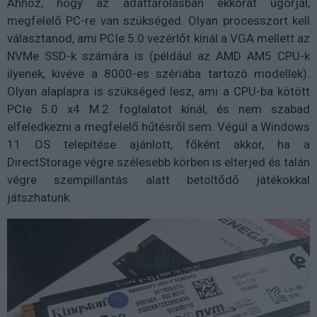
Ahhoz, hogy az adattárolásban ekkorát ugorjál,
megfelelő PC-re van szükséged. Olyan processzort kell
választanod, ami PCIe 5.0 vezérlőt kínál a VGA mellett az
NVMe SSD-k számára is (például az AMD AM5 CPU-k
ilyenek, kivéve a 8000-es szériába tartozó modellek).
Olyan alaplapra is szükséged lesz, ami a CPU-ba kötött
PCIe 5.0 x4 M.2 foglalatot kínál, és nem szabad
elfeledkezni a megfelelő hűtésről sem. Végül a Windows
11 OS telepítése ajánlott, főként akkor, ha a
DirectStorage végre szélesebb körben is elterjed és talán
végre szempillantás alatt betöltődő játékokkal
játszhatunk.