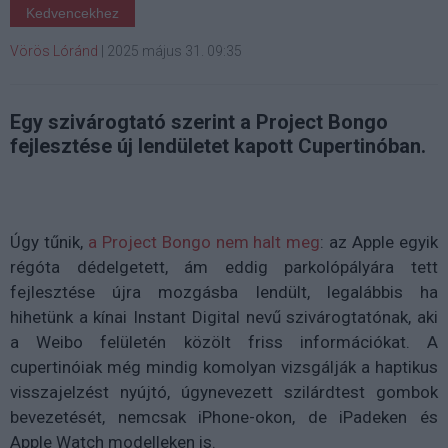
Kedvencekhez
Vörös Lóránd
|
2025 május 31. 09:35
Egy szivárogtató szerint a Project Bongo
fejlesztése új lendületet kapott Cupertinóban.
Úgy tűnik,
a Project Bongo nem halt meg
: az Apple egyik
régóta dédelgetett, ám eddig parkolópályára tett
fejlesztése újra mozgásba lendült, legalábbis ha
hihetünk a kínai Instant Digital nevű szivárogtatónak, aki
a Weibo felületén közölt friss információkat. A
cupertinóiak még mindig komolyan vizsgálják a haptikus
visszajelzést nyújtó, úgynevezett szilárdtest gombok
bevezetését, nemcsak iPhone-okon, de iPadeken és
Apple Watch modelleken is.