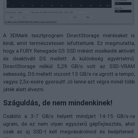
A 3DMark tesztprogram DirectStorage méréseket is
kínál, amit természetesen lefuttattunk. Ez megmutatta,
hogy a FURY Renegade G5 SSD miként viselkedik aktivált
és deaktivált DS mellett. A különbség egyértelmű:
DirectStorage nélkül 5,29 GB/s volt az SSD-VRAM
sebesség, DS mellett viszont 13 GB/s-ra ugrott a tempó,
vagyis 2,5x-esére gyorsult! Jó lenne ezt végre minél több
játék alatt élvezni.
Száguldás, de nem mindenkinek!
Csábító a 3-7 GB/s helyett mindjárt 14-15 GB/s-ra
ugrani, de ez nem olyan egyszerű gépfejlesztés, ahol
csak az új SSD-t kell megvásárolnod és beépítened.