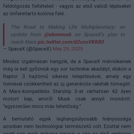
feldolgozás feltételeit - vagyis az első valódi lépéseket
az önfenntartó kolónia felé.
The Road to Making Life Multiplanetary: an
update from
@elonmusk
on SpaceX's plan to
reach Mars
pic.twitter.com/d2cnsVKK80
— SpaceX (@SpaceX)
May 29, 2025
Mindez izgalmasan hangzik, de a SpaceX mérnökeinek
még le kell győzniük egy sor technikai akadályt, élükön a
Raptor 3 hajtómű sikeres telepítésével, amely egy
tonnával csökkentheti az új generációs rakéták tömegét.
A Mars-kompatibilis Starship 3-at várhatóan 42 ilyen
motort kap, amiről Musk csak annyit mondott:
"egyszerűen nincs más lehetőség."
A bemutató egyik leghangsúlyosabb hiányossága
azonban nem technológiai természetű volt. Ezúttal nem
esett szó arról, mikorra tervezi a cég az első emberes