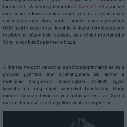
támasztott. A nemrég bemutatott
Xperia 1 VII
azonban
már ennek a korszaknak a végét jelzi: ez az első olyan
csúcskategóriás Sony mobil, amely teljes egészében
OEM-gyártó kezei közül kerül ki. A dizájn természetesen
továbbra is házon belül születik, de a többit mostantól a
Sony is egy külsős partnerre bízza.
A döntés mögött valószínűleg költségoptimalizálás és a
globális gyártási lánc újrahangolása áll, hiszen a
mobilpiac zsugorodó nyereségrátái mellett egyre
kevésbé éri meg saját üzemeket fenntartani. Hogy
mindez hosszú távon milyen hatással lesz az Xperia
márka identitására, azt egyelőre nehéz megjósolni.