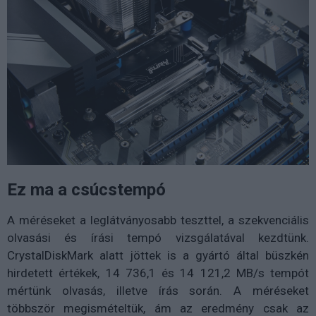
Ez ma a csúcstempó
A méréseket a leglátványosabb teszttel, a szekvenciális
olvasási és írási tempó vizsgálatával kezdtünk.
CrystalDiskMark alatt jöttek is a gyártó által büszkén
hirdetett értékek, 14 736,1 és 14 121,2 MB/s tempót
mértünk olvasás, illetve írás során. A méréseket
többször megismételtük, ám az eredmény csak az