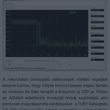
A rekordokat döntögető sebességek mellett legalább
ennyire fontos, hogy milyen konzisztensen képes tartani
az olvasási és írási tempót a Kingston új SSD-je. Ehhez
az AIDA64 adattároló modulját hívtuk segítségül, ami
pontosan megválaszolta kérdésünket: a FURY Renegade
G5 SSD szekvenciális írásnál nagyjából a teljes tárhely