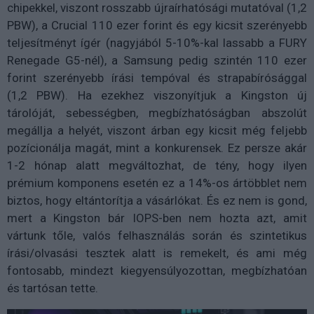
chipekkel, viszont rosszabb újraírhatósági mutatóval (1,2
PBW), a Crucial 110 ezer forint és egy kicsit szerényebb
teljesítményt ígér (nagyjából 5-10%-kal lassabb a FURY
Renegade G5-nél), a Samsung pedig szintén 110 ezer
forint szerényebb írási tempóval és strapabírósággal
(1,2 PBW). Ha ezekhez viszonyítjuk a Kingston új
tárolóját, sebességben, megbízhatóságban abszolút
megállja a helyét, viszont árban egy kicsit még feljebb
pozícionálja magát, mint a konkurensek. Ez persze akár
1-2 hónap alatt megváltozhat, de tény, hogy ilyen
prémium komponens esetén ez a 14%-os ártöbblet nem
biztos, hogy eltántorítja a vásárlókat. És ez nem is gond,
mert a Kingston bár IOPS-ben nem hozta azt, amit
vártunk tőle, valós felhasználás során és szintetikus
írási/olvasási tesztek alatt is remekelt, és ami még
fontosabb, mindezt kiegyensúlyozottan, megbízhatóan
és tartósan tette.