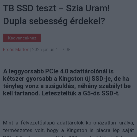
TB SSD teszt – Szia Uram!
Dupla sebesség érdekel?
Kedvencekhez
Erdős Márton
|
2025 június 4. 17:08
A leggyorsabb PCIe 4.0 adattárolónál is
kétszer gyorsabb a Kingston új SSD-je, de ha
tényleg vonz a száguldás, néhány szabályt be
kell tartanod. Leteszteltük a G5-ös SSD-t.
Mint a félvezetőalapú adattárolók koronázatlan királya,
természetes volt, hogy a Kingston is piacra lép saját