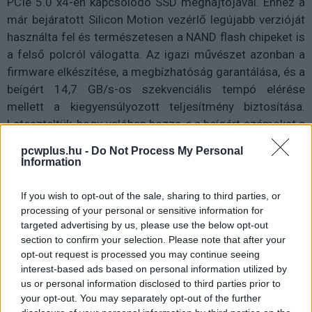
PCIe 5.0 x4-en kapcsolódó SSD meghajtójával. Ehhez a
már bejáratott Silicon Motion vezérlő legújabb verzióját
használta fel és természetesen a NAND flash chipeket is
a felső polcról válogatta. Az igazi művészet azonban a
firmware elkészítése, a megbízhatóság garantálása, és a
beígért 14,7 GB/s-os szekvenciális tempó elérése
mellett a kiegyensúlyozott teljesítmény biztosítása.
Leteszteltük, hogy valóban hozza-e a beígért számokat a
FURY Renegade G5, és arra is válaszolunk, hogy
pcwplus.hu -
Do Not Process My Personal
hétköznapi használat során valóban érezhető-e a
Information
különbség egy 7 GB/s és egy 14 GB/s sebességre képes
SSD között.
If you wish to opt-out of the sale, sharing to third parties, or
processing of your personal or sensitive information for
Látszik, hogy nem kezdők alkották
targeted advertising by us, please use the below opt-out
section to confirm your selection. Please note that after your
Drága, felsőpolcos SSD lett a
FURY Renegade G5
-ös
opt-out request is processed you may continue seeing
interest-based ads based on personal information utilized by
modell, ami érthető is, tekintve, hogy a ma elérhető
us or personal information disclosed to third parties prior to
maximális SSD-teljesítményértékeket hirdeti magáról. Ha
your opt-out. You may separately opt-out of the further
azonban a felhasználó kiadja a szép kis summát egy