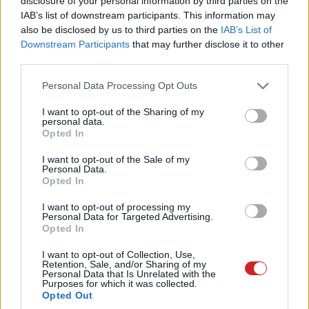
disclosure of your personal information by third parties on the
ilyen adattárolóért, nem csupán azt szeretné látni, hogy
IAB’s list of downstream participants. This information may
szekvenciálisan hozza a dobozra írt sebességet,
also be disclosed by us to third parties on the
IAB’s List of
Downstream Participants
that may further disclose it to other
kiegyensúlyozott teljesítményt, alacsony válaszidőt,
third parties.
mérsékelt melegedést és természetesen extra hosszú
strapabíróságot (újraírhatóságot) vár el.
Please note that this website/app uses one or more Google
Personal Data Processing Opt Outs
services and may gather and store information including but
not limited to your visit or usage behaviour. You may click to
I want to opt-out of the Sharing of my
personal data.
grant or deny consent to Google and its third-party tags to
Opted In
use your data for below specified purposes in below Google
consent section.
I want to opt-out of the Sale of my
Personal Data.
Opted In
I want to opt-out of processing my
Personal Data for Targeted Advertising.
Opted In
I want to opt-out of Collection, Use,
Retention, Sale, and/or Sharing of my
Personal Data that Is Unrelated with the
Purposes for which it was collected.
Opted Out