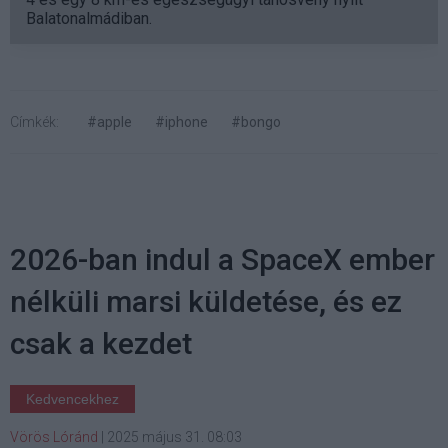
Balatonalmádiban.
Címkék:
#apple
#iphone
#bongo
2026-ban indul a SpaceX ember
nélküli marsi küldetése, és ez
csak a kezdet
Kedvencekhez
Vörös Lóránd
|
2025 május 31. 08:03