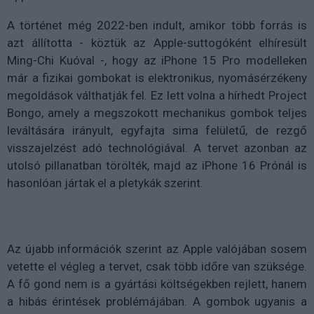
A történet még 2022-ben indult, amikor több forrás is
azt állította - köztük az Apple-suttogóként elhíresült
Ming-Chi Kuóval -, hogy az iPhone 15 Pro modelleken
már a fizikai gombokat is elektronikus, nyomásérzékeny
megoldások válthatják fel. Ez lett volna a hírhedt Project
Bongo, amely a megszokott mechanikus gombok teljes
leváltására irányult, egyfajta sima felületű, de rezgő
visszajelzést adó technológiával. A tervet azonban az
utolsó pillanatban törölték, majd az iPhone 16 Prónál is
hasonlóan jártak el a pletykák szerint.
Az újabb információk szerint az Apple valójában sosem
vetette el végleg a tervet, csak több időre van szüksége.
A fő gond nem is a gyártási költségekben rejlett, hanem
a hibás érintések problémájában. A gombok ugyanis a