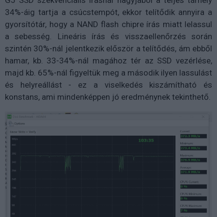
34%-áig tartja a csúcstempót, ekkor telítődik annyira a
gyorsítótár, hogy a NAND flash chipre írás miatt lelassul
a sebesség. Lineáris írás és visszaellenőrzés során
szintén 30%-nál jelentkezik először a telítődés, ám ebből
hamar, kb. 33-34%-nál magához tér az SSD vezérlése,
majd kb. 65%-nál figyeltük meg a második ilyen lassulást
és helyreállást - ez a viselkedés kiszámítható és
konstans, ami mindenképpen jó eredménynek tekinthető.