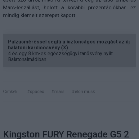
Mars-leszállást, holott a korábbi prezentációkban ez
mindig kiemelt szerepet kapott.
Pulzusméréssel segíti a biztonságos mozgást az új
balatoni kardioösvény (X)
4 és egy 8 km-es egészségügyi tanösvény nyílt
Balatonalmádiban.
Címkék:
#spacex
#mars
#elon musk
Kingston FURY Renegade G5 2