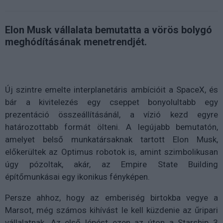
Elon Musk vállalata bemutatta a vörös bolygó
meghódításának menetrendjét.
Új szintre emelte interplanetáris ambícióit a SpaceX, és
bár a kivitelezés egy cseppet bonyolultabb egy
prezentáció összeállításánál, a vízió kezd egyre
határozottabb formát ölteni. A legújabb bemutatón,
amelyet belső munkatársaknak tartott Elon Musk,
előkerültek az Optimus robotok is, amint szimbolikusan
úgy pózoltak, akár, az Empire State Building
építőmunkásai egy ikonikus fényképen.
Persze ahhoz, hogy az emberiség birtokba vegye a
Marsot, még számos kihívást le kell küzdenie az űripari
vállalatnak. Az első lépést ezen az úton a Starship 3