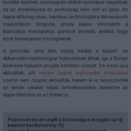
keretbe épülnek, visszaugrás nélküli nyomásra reagálnak,
de az érzékenység és pontosság nem volt az igazi. Az
Apple állítólag olyan, haptikus technológiára támaszkodó
megoldáson dolgozik, amely képes visszaadni a
klasszikus mechanikus gombok érzését, anélkül, hogy
azok ténylegesen mozognának.
A prioritási lista élén eddig inkább a kijelző- és
akkumulátortechnológiai fejlesztések álltak, így a Bongo
kódnévre hallgató projekt háttérbe szorult. De most újra
aktiválták, sőt
Instant Digital legfrissebb értesülései
szerint nem csupán aktiválták, hanem ki is terjesztették
az almás vállalat teljes termékvonalára, beleértve az
Apple Watchot és az iPadet is.
Pulzusméréssel segíti a biztonságos mozgást az új
balatoni kardioösvény (X)
4 és egy 8 km-es egészségügyi tanösvény nyílt