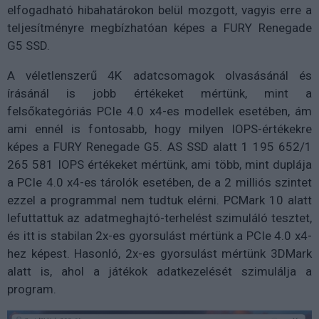
elfogadható hibahatárokon belül mozgott, vagyis erre a
teljesítményre megbízhatóan képes a FURY Renegade
G5 SSD.
A véletlenszerű 4K adatcsomagok olvasásánál és
írásánál is jobb értékeket mértünk, mint a
felsőkategóriás PCIe 4.0 x4-es modellek esetében, ám
ami ennél is fontosabb, hogy milyen IOPS-értékekre
képes a FURY Renegade G5. AS SSD alatt 1 195 652/1
265 581 IOPS értékeket mértünk, ami több, mint duplája
a PCIe 4.0 x4-es tárolók esetében, de a 2 milliós szintet
ezzel a programmal nem tudtuk elérni. PCMark 10 alatt
lefuttattuk az adatmeghajtó-terhelést szimuláló tesztet,
és itt is stabilan 2x-es gyorsulást mértünk a PCIe 4.0 x4-
hez képest. Hasonló, 2x-es gyorsulást mértünk 3DMark
alatt is, ahol a játékok adatkezelését szimulálja a
program.