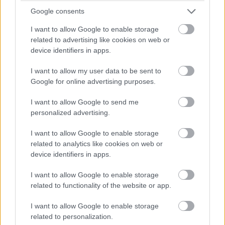
Google consents
Pulzusméréssel segíti a biztonságos mozgást az új
balatoni kardioösvény (X)
I want to allow Google to enable storage
4 és egy 8 km-es egészségügyi tanösvény nyílt
related to advertising like cookies on web or
Balatonalmádiban.
device identifiers in apps.
I want to allow my user data to be sent to
Google for online advertising purposes.
Címkék:
#android 13
#android
#google
I want to allow Google to send me
personalized advertising.
I want to allow Google to enable storage
related to analytics like cookies on web or
device identifiers in apps.
E-mailben gyűjtenek Ukrajna
I want to allow Google to enable storage
related to functionality of the website or app.
támogatására, de
I want to allow Google to enable storage
segélyszervezetek helyett
related to personalization.