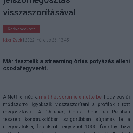
visszaszorításával
Kedvencekhez
Ikker Zsolt
|
2022 március 26. 13:45
Már tesztelik a streaming óriás potyázás elleni
csodafegyverét.
A Netflix még a
múlt hét során jelentette be
, hogy egy új
módszerrel igyekszik visszaszorítani a profilok tiltott
megosztását. A Chilében, Costa Ricán és Peruban
tesztelt konstrukcióban szigorúbban sújtanak le a
megosztókra, fejenként nagyjából 1000 forintnyi havi