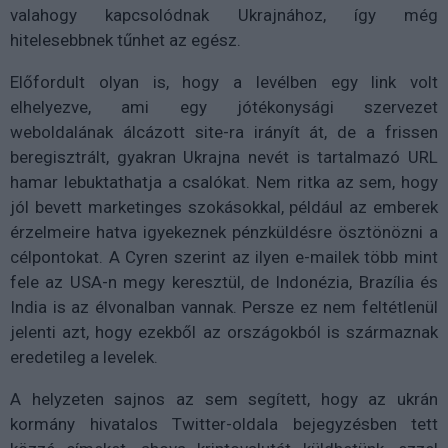
valahogy kapcsolódnak Ukrajnához, így még
hitelesebbnek tűnhet az egész.
Előfordult olyan is, hogy a levélben egy link volt
elhelyezve, ami egy jótékonysági szervezet
weboldalának álcázott site-ra irányít át, de a frissen
beregisztrált, gyakran Ukrajna nevét is tartalmazó URL
hamar lebuktathatja a csalókat. Nem ritka az sem, hogy
jól bevett marketinges szokásokkal, például az emberek
érzelmeire hatva igyekeznek pénzküldésre ösztönözni a
célpontokat. A Cyren szerint az ilyen e-mailek több mint
fele az USA-n megy keresztül, de Indonézia, Brazília és
India is az élvonalban vannak. Persze ez nem feltétlenül
jelenti azt, hogy ezekből az országokból is származnak
eredetileg a levelek.
A helyzeten sajnos az sem segített, hogy az ukrán
kormány hivatalos Twitter-oldala bejegyzésben tett