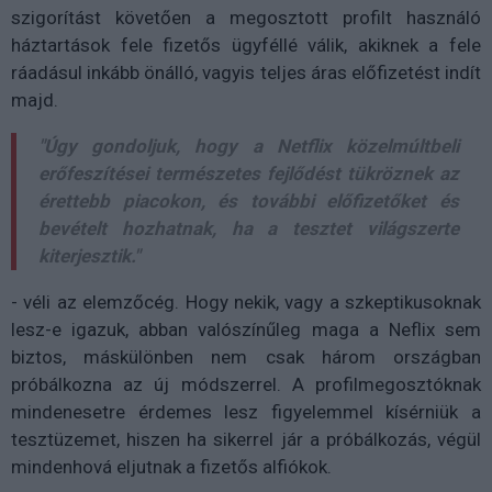
szigorítást követően a megosztott profilt használó
háztartások fele fizetős ügyféllé válik, akiknek a fele
ráadásul inkább önálló, vagyis teljes áras előfizetést indít
majd.
"Úgy gondoljuk, hogy a Netflix közelmúltbeli
erőfeszítései természetes fejlődést tükröznek az
érettebb piacokon, és további előfizetőket és
bevételt hozhatnak, ha a tesztet világszerte
kiterjesztik."
- véli az elemzőcég. Hogy nekik, vagy a szkeptikusoknak
lesz-e igazuk, abban valószínűleg maga a Neflix sem
biztos, máskülönben nem csak három országban
próbálkozna az új módszerrel. A profilmegosztóknak
mindenesetre érdemes lesz figyelemmel kísérniük a
tesztüzemet, hiszen ha sikerrel jár a próbálkozás, végül
mindenhová eljutnak a fizetős alfiókok.