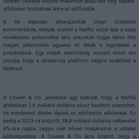
felárért cserébe viszont maximum plusz két főig "legális"
alfiókokat hozhatnak létre az előfizetők.
A hír kapcsán elhangzottak olyan szakértői
kommentárok, melyek szerint a Netflix ezzel épp a nagy
növekedési potenciállal bíró piacokon fogja lábon lőni
magát, jellemzően ugyanis itt élnek a legtöbben a
potyázással. Egy másik elemzőcég viszont most azt
jósolja, hogy a streaming platform nagyot szakíthat a
lépéssel.
A Cowen & Co. jelentése úgy kalkulál, hogy a Netflix
globálisan 1,6 milliárd dolláros plusz bevételt szerezhet,
ha mindenhol életbe lépteti az előfizetős alfiókokat. Ez
pedig a 2023-ra kitűzött, 38,8 milliárd dolláros célbevétel
4%-ára rúgna, vagyis már bőven megérezné a vállalat
költségvetése. A Cowen & Co arra számít, hogy a