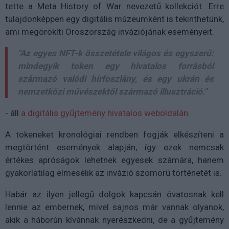
tette a Meta History of War nevezetű kollekciót. Erre
tulajdonképpen egy digitális múzeumként is tekinthetünk,
ami megörökíti Oroszország inváziójának eseményeit.
"Az egyes NFT-k összetétele világos és egyszerű:
mindegyik token egy hivatalos forrásból
származó valódi hírfoszlány, és egy ukrán és
nemzetközi művészektől származó illusztráció."
- áll
a digitális gyűjtemény hivatalos weboldalán
.
A tokeneket kronológiai rendben fogják elkészíteni a
megtörtént események alapján, így ezek nemcsak
értékes apróságok lehetnek egyesek számára, hanem
gyakorlatilag elmesélik az invázió szomorú történetét is.
Habár az ilyen jellegű dolgok kapcsán óvatosnak kell
lennie az embernek, mivel sajnos már vannak olyanok,
akik a háborún kívánnak nyerészkedni, de a gyűjtemény