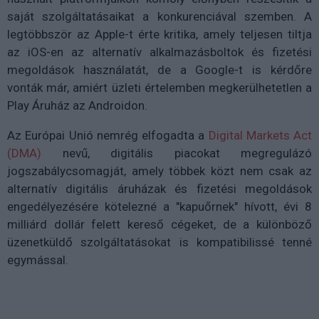
saját szolgáltatásaikat a konkurenciával szemben. A
legtöbbször az Apple-t érte kritika, amely teljesen tiltja
az iOS-en az alternatív alkalmazásboltok és fizetési
megoldások használatát, de a Google-t is kérdőre
vonták már, amiért üzleti értelemben megkerülhetetlen a
Play Áruház az Androidon.
Az Európai Unió nemrég elfogadta a
Digital Markets Act
(DMA)
nevű, digitális piacokat megregulázó
jogszabálycsomagját, amely többek közt nem csak az
alternatív digitális áruházak és fizetési megoldások
engedélyezésére kötelezné a "kapuőrnek" hívott, évi 8
milliárd dollár felett kereső cégeket, de a különböző
üzenetküldő szolgáltatásokat is kompatibilissé tenné
egymással.