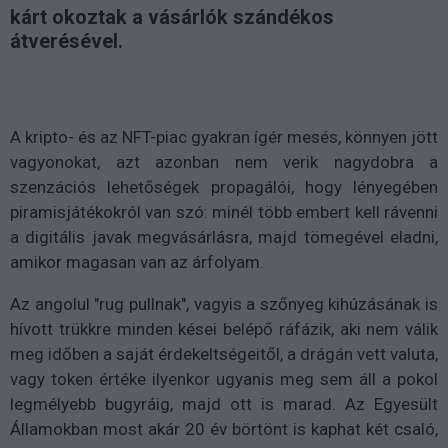
kárt okoztak a vásárlók szándékos
átverésével.
A kripto- és az NFT-piac gyakran ígér mesés, könnyen jött
vagyonokat, azt azonban nem verik nagydobra a
szenzációs lehetőségek propagálói, hogy lényegében
piramisjátékokról van szó: minél több embert kell rávenni
a digitális javak megvásárlásra, majd tömegével eladni,
amikor magasan van az árfolyam.
Az angolul "rug pullnak", vagyis a szőnyeg kihúzásának is
hívott trükkre minden kései belépő ráfázik, aki nem válik
meg időben a saját érdekeltségeitől, a drágán vett valuta,
vagy token értéke ilyenkor ugyanis meg sem áll a pokol
legmélyebb bugyráig, majd ott is marad. Az Egyesült
Államokban most akár 20 év börtönt is kaphat két csaló,