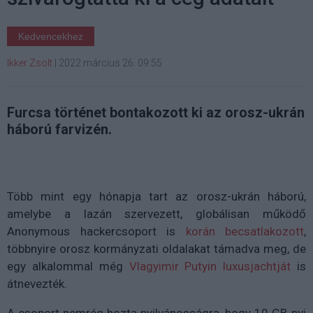
Kedvencekhez
Ikker Zsolt
|
2022 március 26. 09:55
Furcsa történet bontakozott ki az orosz-ukrán
háború farvizén.
Több mint egy hónapja tart az orosz-ukrán háború,
amelybe a lazán szervezett, globálisan működő
Anonymous hackercsoport is
korán becsatlakozott
,
többnyire orosz kormányzati oldalakat támadva meg, de
egy alkalommal még
Vlagyimir Putyin luxusjachtját
is
átnevezték.