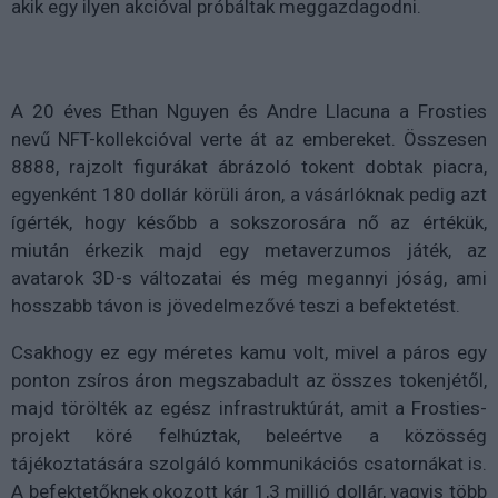
akik egy ilyen akcióval próbáltak meggazdagodni.
A 20 éves Ethan Nguyen és Andre Llacuna a Frosties
nevű NFT-kollekcióval verte át az embereket. Összesen
8888, rajzolt figurákat ábrázoló tokent dobtak piacra,
egyenként 180 dollár körüli áron, a vásárlóknak pedig azt
ígérték, hogy később a sokszorosára nő az értékük,
miután érkezik majd egy metaverzumos játék, az
avatarok 3D-s változatai és még megannyi jóság, ami
hosszabb távon is jövedelmezővé teszi a befektetést.
Csakhogy ez egy méretes kamu volt, mivel a páros egy
ponton zsíros áron megszabadult az összes tokenjétől,
majd törölték az egész infrastruktúrát, amit a Frosties-
projekt köré felhúztak, beleértve a közösség
tájékoztatására szolgáló kommunikációs csatornákat is.
A befektetőknek okozott kár 1,3 millió dollár, vagyis több