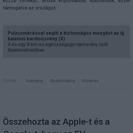
közzé címeket, ahova kriptovalutát küldhetünk, ezzel
támogatva az országot.
Pulzusméréssel segíti a biztonságos mozgást az új
balatoni kardioösvény (X)
4 és egy 8 km-es egészségügyi tanösvény nyílt
Balatonalmádiban.
Címkék:
#ukrajna
#kriptovaluta
#átverés
Összehozta az Apple-t és a