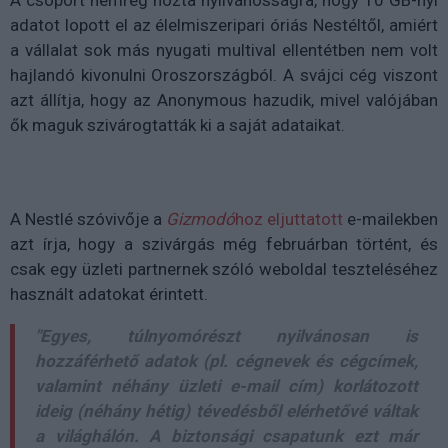
A csoport nemrég hozta nyilvánosságra, hogy 10 GB-nyi
adatot lopott el az élelmiszeripari óriás Nestéltől, amiért
a vállalat sok más nyugati multival ellentétben nem volt
hajlandó kivonulni Oroszországból. A svájci cég viszont
azt állítja, hogy az Anonymous hazudik, mivel valójában
ők maguk szivárogtatták ki a saját adataikat.
A Nestlé szóvivője a
Gizmodó
hoz eljuttatott
e-mailekben
azt írja, hogy a szivárgás még februárban történt, és
csak egy üzleti partnernek szóló weboldal teszteléséhez
használt adatokat érintett.
"Egyes, túlnyomórészt nyilvánosan is
hozzáférhető adatok (pl. cégnevek és cégcímek,
valamint néhány üzleti e-mail cím) korlátozott
ideig (néhány hétig) tévedésből elérhetővé váltak
a világhálón. A biztonsági csapatunk ezt már