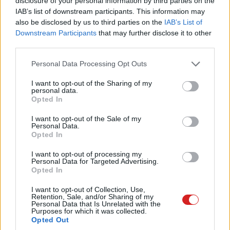
disclosure of your personal information by third parties on the
Developer Preview 2 keretén belül becsempészett az
IAB’s list of downstream participants. This information may
operációs rendszer hálózati API-jába egy friss kódot,
also be disclosed by us to third parties on the
IAB’s List of
Downstream Participants
that may further disclose it to other
aminek az lehet a célja, hogy korlátozhassuk az
third parties.
adatáramlás sávszélességét.
Please note that this website/app uses one or more Google
Personal Data Processing Opt Outs
Ez a funkció olyan lehetőséget adna a fejlesztők kezébe,
services and may gather and store information including but
amivel azok wifi és mobilhálózat esetén is
not limited to your visit or usage behaviour. You may click to
I want to opt-out of the Sharing of my
personal data.
grant or deny consent to Google and its third-party tags to
megszabhatják a gyorsaságot, ezt követően pedig még
Opted In
use your data for below specified purposes in below Google
jobban finomhangolhatják a tesztelési környezetet, és
consent section.
I want to opt-out of the Sale of my
végső soron részletesebb képet kaphatnának az app
Personal Data.
működéséről. Habár elképzelhető, hogy ez az apróság
Opted In
sem minden esetben lesz elérhető Android 13-on,
I want to opt-out of processing my
ugyanis előfeltétele lehet egy kompatibilis kernellel
Personal Data for Targeted Advertising.
Opted In
rendelkező eszköz.
I want to opt-out of Collection, Use,
Az említett funkciót várhatóan az Android 13 első
Retention, Sale, and/or Sharing of my
Personal Data that Is Unrelated with the
bétájában próbálhatják majd ki a fejlesztők.
Purposes for which it was collected.
Opted Out