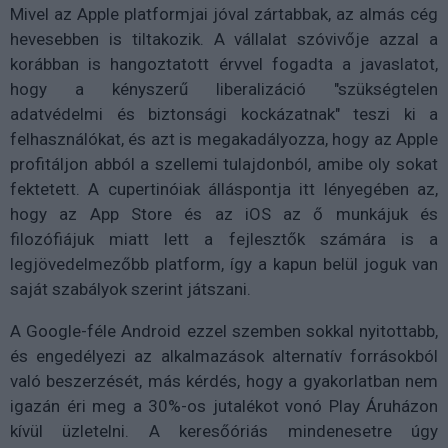
Mivel az Apple platformjai jóval zártabbak, az almás cég
hevesebben is tiltakozik. A vállalat szóvivője azzal a
korábban is hangoztatott érvvel fogadta a javaslatot,
hogy a kényszerű liberalizáció "szükségtelen
adatvédelmi és biztonsági kockázatnak" teszi ki a
felhasználókat, és azt is megakadályozza, hogy az Apple
profitáljon abból a szellemi tulajdonból, amibe oly sokat
fektetett. A cupertinóiak álláspontja itt lényegében az,
hogy az App Store és az iOS az ő munkájuk és
filozófiájuk miatt lett a fejlesztők számára is a
legjövedelmezőbb platform, így a kapun belül joguk van
saját szabályok szerint játszani.
A Google-féle Android ezzel szemben sokkal nyitottabb,
és engedélyezi az alkalmazások alternatív forrásokból
való beszerzését, más kérdés, hogy a gyakorlatban nem
igazán éri meg a 30%-os jutalékot vonó Play Áruházon
kívül üzletelni. A keresőóriás mindenesetre úgy