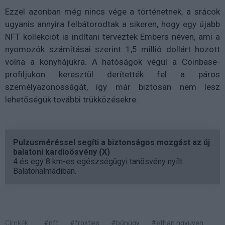
Ezzel azonban még nincs vége a történetnek, a srácok
ugyanis annyira felbátorodtak a sikeren, hogy egy újabb
NFT kollekciót is indítani terveztek Embers néven, ami a
nyomozók számításai szerint 1,5 millió dollárt hozott
volna a konyhájukra. A hatóságok végül a Coinbase-
profiljukon keresztül derítették fel a páros
személyazonosságát, így már biztosan nem lesz
lehetőségük további trükközésekre.
Pulzusméréssel segíti a biztonságos mozgást az új
balatoni kardioösvény (X)
4 és egy 8 km-es egészségügyi tanösvény nyílt
Balatonalmádiban.
Címkék:
#nft
#frosties
#bűnügy
#ethan ngyuyen