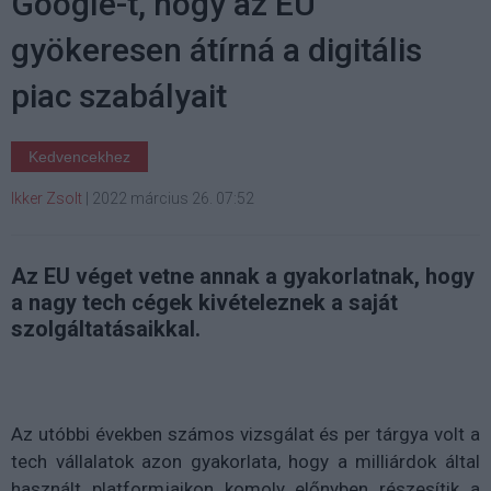
Google-t, hogy az EU
gyökeresen átírná a digitális
piac szabályait
Kedvencekhez
Ikker Zsolt
|
2022 március 26. 07:52
Az EU véget vetne annak a gyakorlatnak, hogy
a nagy tech cégek kivételeznek a saját
szolgáltatásaikkal.
Az utóbbi években számos vizsgálat és per tárgya volt a
tech vállalatok azon gyakorlata, hogy a milliárdok által
használt platformjaikon komoly előnyben részesítik a