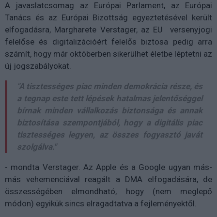
A javaslatcsomag az Európai Parlament, az Európai
Tanács és az Európai Bizottság egyeztetésével került
elfogadásra, Margharete Verstager, az EU versenyjogi
felelőse és digitalizációért felelős biztosa pedig arra
számít, hogy már októberben sikerülhet életbe léptetni az
új jogszabályokat.
"A tisztességes piac minden demokrácia része, és
a tegnap este tett lépések hatalmas jelentőséggel
bírnak minden vállalkozás biztonsága és annak
biztosítása szempontjából, hogy a digitális piac
tisztességes legyen, az összes fogyasztó javát
szolgálva."
- mondta Verstager. Az Apple és a Google ugyan más-
más vehemenciával reagált a DMA elfogadására, de
összességében elmondható, hogy (nem meglepő
módon) egyikük sincs elragadtatva a fejleményektől.