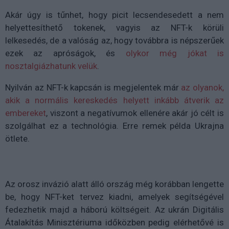
Akár úgy is tűnhet, hogy picit lecsendesedett a nem
helyettesíthető tokenek, vagyis az NFT-k körüli
lelkesedés, de a valóság az, hogy továbbra is népszerűek
ezek az apróságok, és
olykor még jókat is
nosztalgiázhatunk velük
.
Nyilván az NFT-k kapcsán is megjelentek már
az olyanok,
akik a normális kereskedés helyett inkább átverik az
embereket
, viszont a negatívumok ellenére akár jó célt is
szolgálhat ez a technológia. Erre remek példa Ukrajna
ötlete.
Az orosz invázió alatt álló ország még korábban lengette
be, hogy NFT-ket tervez kiadni, amelyek segítségével
fedezhetik majd a háború költségeit. Az ukrán Digitális
Átalakítás Minisztériuma időközben pedig elérhetővé is