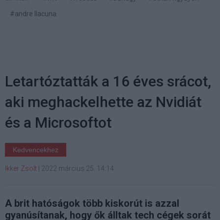
#andre llacuna
Letartóztatták a 16 éves srácot,
aki meghackelhette az Nvidiát
és a Microsoftot
Kedvencekhez
Ikker Zsolt
|
2022 március 25. 14:14
A brit hatóságok több kiskorút is azzal
gyanúsítanak, hogy ők álltak tech cégek sorát