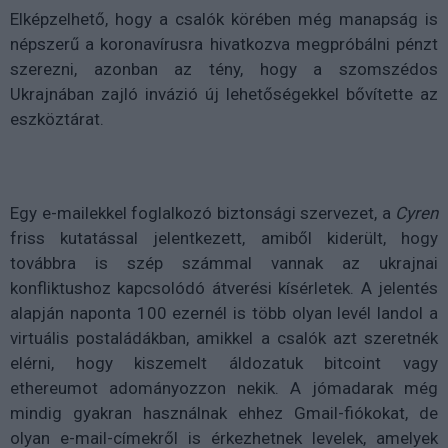
Elképzelhető, hogy a csalók körében még manapság is
népszerű a koronavírusra hivatkozva megpróbálni pénzt
szerezni, azonban az tény, hogy a szomszédos
Ukrajnában zajló invázió új lehetőségekkel bővítette az
eszköztárat.
Egy e-mailekkel foglalkozó biztonsági szervezet, a
Cyren
friss kutatással jelentkezett, amiből kiderült, hogy
továbbra is szép számmal vannak az ukrajnai
konfliktushoz kapcsolódó átverési kísérletek. A jelentés
alapján naponta 100 ezernél is több olyan levél landol a
virtuális postaládákban, amikkel a csalók azt szeretnék
elérni, hogy kiszemelt áldozatuk bitcoint vagy
ethereumot adományozzon nekik. A jómadarak még
mindig gyakran használnak ehhez Gmail-fiókokat, de
olyan e-mail-címekről is érkezhetnek levelek, amelyek