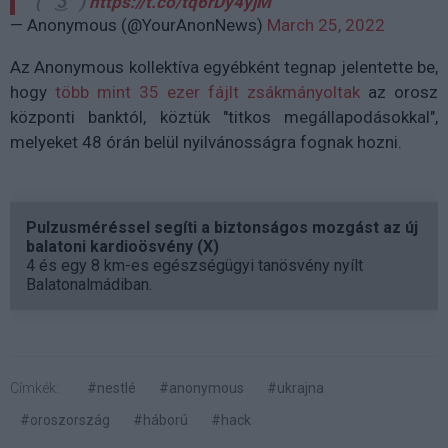
( ͡° ͜ʖ ͡°)
https://t.co/tq6rDy4yjM
— Anonymous (@YourAnonNews)
March 25, 2022
Az Anonymous kollektíva egyébként tegnap jelentette be,
hogy
több mint 35 ezer fájlt zsákmányoltak
az orosz
központi banktól, köztük "titkos megállapodásokkal",
melyeket 48 órán belül nyilvánosságra fognak hozni.
Pulzusméréssel segíti a biztonságos mozgást az új
balatoni kardioösvény (X)
4 és egy 8 km-es egészségügyi tanösvény nyílt
Balatonalmádiban.
Címkék:
#nestlé
#anonymous
#ukrajna
#oroszország
#háború
#hack