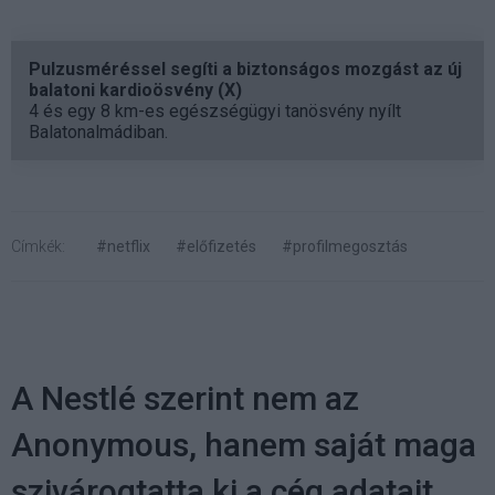
Pulzusméréssel segíti a biztonságos mozgást az új
balatoni kardioösvény (X)
4 és egy 8 km-es egészségügyi tanösvény nyílt
Balatonalmádiban.
Címkék:
#netflix
#előfizetés
#profilmegosztás
A Nestlé szerint nem az
Anonymous, hanem saját maga
szivárogtatta ki a cég adatait