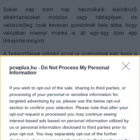
Sokan nap mint nap használunk különböző
alkalmazásokat mobilon vagy táblagépen, de
valószínűleg csak kevesen gondolnak bele abba, hogy
valójában mennyi munka is áll egy-egy ilyen app
létrejötte mögött.
A fejlesztőknek például azzal is számolniuk kell, hogy a
mindennapi használat során nem mindig kapcsolódhat
pcwplus.hu -
Do Not Process My Personal
az eszköz az internethez wifin keresztül, és annak is
Information
számos különböző hatása lehet, hogy éppen gyors vagy
lassú a kapcsolat.
If you wish to opt-out of the sale, sharing to third parties, or
processing of your personal or sensitive information for
targeted advertising by us, please use the below opt-out
section to confirm your selection. Please note that after your
Ezért is fontos, hogy tesztelni lehessen több körülmény
opt-out request is processed you may continue seeing
interest-based ads based on personal information utilized by
között is az alkalmazás működését, és úgy látszik, ezt
us or personal information disclosed to third parties prior to
felismerte már a Google is. Az Espre blogja szerint
your opt-out. You may separately opt-out of the further
ugyanis a Google becsempészett az Android 13