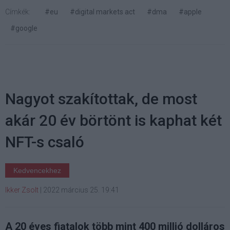
Címkék:
#eu
#digital markets act
#dma
#apple
#google
Nagyot szakítottak, de most
akár 20 év börtönt is kaphat két
NFT-s csaló
Kedvencekhez
Ikker Zsolt
|
2022 március 25. 19:41
A 20 éves fiatalok több mint 400 millió dolláros