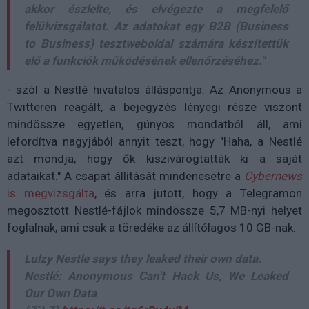
akkor észlelte, és elvégezte a megfelelő
felülvizsgálatot. Az adatokat egy B2B (Business
to Business) tesztweboldal számára készítettük
elő a funkciók működésének ellenőrzéséhez."
- szól a Nestlé hivatalos álláspontja. Az Anonymous a
Twitteren reagált, a bejegyzés lényegi része viszont
mindössze egyetlen, gúnyos mondatból áll, ami
lefordítva nagyjából annyit teszt, hogy "Haha, a Nestlé
azt mondja, hogy ők kiszivárogtatták ki a saját
adataikat." A csapat állítását mindenesetre a
Cybernews
is megvizsgálta
, és arra jutott, hogy a Telegramon
megosztott Nestlé-fájlok mindössze 5,7 MB-nyi helyet
foglalnak, ami csak a töredéke az állítólagos 10 GB-nak.
Lulzy Nestle says they leaked their own data.
Nestlé: Anonymous Can't Hack Us, We Leaked
Our Own Data