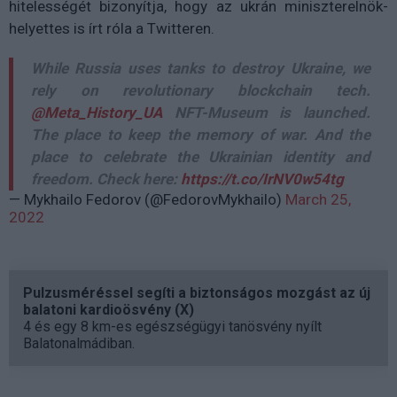
hitelességét bizonyítja, hogy az ukrán miniszterelnök-
helyettes is írt róla a Twitteren.
While Russia uses tanks to destroy Ukraine, we
rely on revolutionary blockchain tech.
@Meta_History_UA
NFT-Museum is launched.
The place to keep the memory of war. And the
place to celebrate the Ukrainian identity and
freedom. Check here:
https://t.co/IrNV0w54tg
— Mykhailo Fedorov (@FedorovMykhailo)
March 25,
2022
Pulzusméréssel segíti a biztonságos mozgást az új
balatoni kardioösvény (X)
4 és egy 8 km-es egészségügyi tanösvény nyílt
Balatonalmádiban.