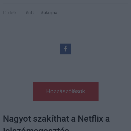
Címkék:
#nft
#ukrajna
Hozzászólások
Nagyot szakíthat a Netflix a
jelszómegosztás