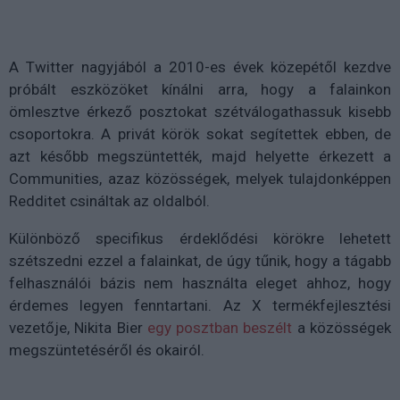
A Twitter nagyjából a 2010-es évek közepétől kezdve
próbált eszközöket kínálni arra, hogy a falainkon
ömlesztve érkező posztokat szétválogathassuk kisebb
csoportokra. A privát körök sokat segítettek ebben, de
azt később megszüntették, majd helyette érkezett a
Communities, azaz közösségek, melyek tulajdonképpen
Redditet csináltak az oldalból.
Különböző specifikus érdeklődési körökre lehetett
szétszedni ezzel a falainkat, de úgy tűnik, hogy a tágabb
felhasználói bázis nem használta eleget ahhoz, hogy
érdemes legyen fenntartani. Az X termékfejlesztési
vezetője, Nikita Bier
egy posztban beszélt
a közösségek
megszüntetéséről és okairól.