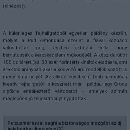
(elnézést).
A különleges fejhallgatóból egyetlen példány készült,
melyet a Pud elmondása szerint a fiával közösen
valósítottak meg, részben oktatási céllal, hogy
bemutassák a kereskedelem működését. A kész darabot
100 dollárért (kb. 30 ezer forintért) kínálták eladásra, ami
ár-érték arányban akár a kedvező árú modellek között is
megállná a helyét. Az alkotó egyébként több hasonlóan
kreatív fejhallgatót is készített már - például egy Crocs
cipőkre emlékeztető változatot -, amelyek szintén
meglepően jó teljesítményt nyújtottak.
Pulzusméréssel segíti a biztonságos mozgást az új
balatoni kardioösvény (X)