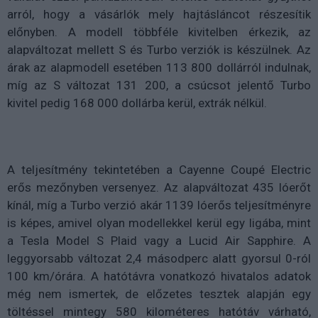
arról, hogy a vásárlók mely hajtásláncot részesítik
előnyben. A modell többféle kivitelben érkezik, az
alapváltozat mellett S és Turbo verziók is készülnek. Az
árak az alapmodell esetében 113 800 dollárról indulnak,
míg az S változat 131 200, a csúcsot jelentő Turbo
kivitel pedig 168 000 dollárba kerül, extrák nélkül.
A teljesítmény tekintetében a Cayenne Coupé Electric
erős mezőnyben versenyez. Az alapváltozat 435 lóerőt
kínál, míg a Turbo verzió akár 1139 lóerős teljesítményre
is képes, amivel olyan modellekkel kerül egy ligába, mint
a Tesla Model S Plaid vagy a Lucid Air Sapphire. A
leggyorsabb változat 2,4 másodperc alatt gyorsul 0-ról
100 km/órára. A hatótávra vonatkozó hivatalos adatok
még nem ismertek, de előzetes tesztek alapján egy
töltéssel mintegy 580 kilométeres hatótáv várható,