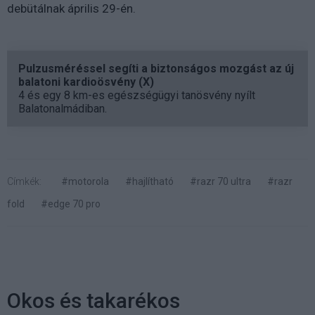
debütálnak április 29-én.
Pulzusméréssel segíti a biztonságos mozgást az új
balatoni kardioösvény (X)
4 és egy 8 km-es egészségügyi tanösvény nyílt
Balatonalmádiban.
Címkék:
#motorola
#hajlítható
#razr 70 ultra
#razr
fold
#edge 70 pro
Okos és takarékos