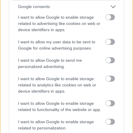
kapacitásbővítés teremtette meg, hanem egy korábbi
Google consents
stratégiai döntés is, melynek értelmében a portál 2024-
ben, az IdomSoft javaslatára, a közigazgatási
I want to allow Google to enable storage
rendszerek között az elsők egyikeként állt át felhőalapú
related to advertising like cookies on web or
device identifiers in apps.
működésre. Ez a váltás jóval rugalmasabb erőforrás-
kezelést tett lehetővé, ami különösen fontos egy olyan
I want to allow my user data to be sent to
rendszer esetében, ahol rövid idő alatt hatalmas
Google for online advertising purposes.
mennyiségű adat érkezik be, és azt szinte azonnal
publikálni kell egy extrém terhelésnek kitett felületen.
I want to allow Google to send me
personalized advertising.
Ahogy Bányai Zsolt, az IdomSoft Zrt. vezérigazgatója
I want to allow Google to enable storage
kiemelte, a választási informatikának egyszerre kell
related to analytics like cookies on web or
megfelelnie a gyorsaság, a skálázhatóság és a kiemelt
device identifiers in apps.
adatbiztonság követelményeinek, miközben többszörös
tartalékrendszerek garantálják a folyamatos
I want to allow Google to enable storage
rendelkezésre állást. Ez az összetett elvárásrendszer
related to functionality of the website or app.
most éles helyzetben is működőképesnek bizonyult.
I want to allow Google to enable storage
related to personalization.
A választási portál szerepe ugyanakkor nem ér véget az