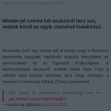
Kelemen Richárd
|
2026 április 25. 09:37
Minden jel szerint két eszközről lesz szó,
melyek közül az egyik clamshell kialakítású.
Kevesebb mint egy hónap telt el azóta, hogy a Motorola
bemutatta legújabb, hajlítható kijelzős készülékét az
eurózónában és az Egyesült Királyságban. A
kedvezményes bevezető árakkal kínált Razr Fold a
vállalat első komoly kísérlete arra, hogy felvegye a
versenyt a Samsung Galaxy Z Fold sorozatával.
Get ready to experience something new 👀.
pic.twitter.com/cHYgYVwz8H
— motorola (@Moto)
April 20, 2026