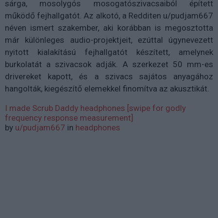
sárga, mosolygós mosogatószivacsaiból épített
működő fejhallgatót. Az alkotó, a Redditen u/pudjam667
néven ismert szakember, aki korábban is megosztotta
már különleges audio-projektjeit, ezúttal úgynevezett
nyitott kialakítású fejhallgatót készített, amelynek
burkolatát a szivacsok adják. A szerkezet 50 mm-es
drivereket kapott, és a szivacs sajátos anyagához
hangolták, kiegészítő elemekkel finomítva az akusztikát.
I made Scrub Daddy headphones [swipe for godly
frequency response measurement]
by
u/pudjam667
in
headphones