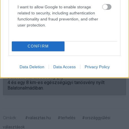
urnák lezárásával. A közzétett adatok egész évben
I want to allow Google to enable storage
elérhetők maradnak, így a
valasztas.hu
nemcsak a
related to security, including authentication
választók tájékoztatását szolgálja, hanem a kutatók és
functionality and fraud prevention, and other
elemzők számára is folyamatosan friss, nyilvános
user protection.
adatbázist biztosít. Ez a kettős funkció teszi igazán
kulcsfontosságúvá azt a rendszert, amely a választás
napján most minden korábbinál nagyobb terhelést bírt ki.
CONFIRM
Data Deletion
Data Access
Privacy Policy
Pulzusméréssel segíti a biztonságos mozgást az új
balatoni kardioösvény (X)
4 és egy 8 km-es egészségügyi tanösvény nyílt
Balatonalmádiban.
Címkék:
#valasztas.hu
#terhelés
#országgyűlési
választások