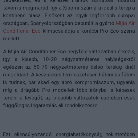
távon is megmarad, így a Xiaomi számára ideális terep a
kontinens piaca. Elsőként az egyik legforróbb európai
országban, Spanyolországban debütált a gyártó
Mijia Air
Conditioner Eco
klímacsaládja a korábbi Pro Eco széria
mellett.
A Mijia Air Conditioner Eco négyféle változatban érkezik,
így a kisebb, 10-20 négyzetméteres helyiségektől
egészen az 50-70 négyzetméteres belső terekig kínál
megoldást. A készülékek természetesen hűteni és fűteni
is tudnak, bár akad egy apró kompromisszum, ugyanis
míg a drágább Pro modellek több irányba is képesek
terelni a levegőt, az olcsóbb változatok esetében csak
függőleges légáramlás áll rendelkezésre.
Ezt ellensúlyozandó energiahatékonyság tekintetében