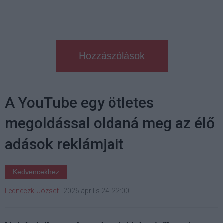
Hozzászólások
A YouTube egy ötletes
megoldással oldaná meg az élő
adások reklámjait
Kedvencekhez
Ledneczki József
|
2026 április 24. 22:00