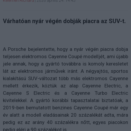
Kelemen Richárd
|
2026 április 24. 14:45
Várhatóan nyár végén dobják piacra az SUV-t.
A Porsche bejelentette, hogy a nyár végén piacra dobja
teljesen elektromos Cayenne Coupé modelljét, ami újabb
jele annak, hogy a gyártó továbbra is komoly keresletet
lát az elektromos járművek iránt. A négyajtós, sportos
kialakítású SUV-változat több más elektromos Cayenne
mellett érkezik, köztük az alap Cayenne Electric, a
Cayenne S Electric és a Cayenne Turbo Electric
kivitelekkel. A gyártó korábbi tapasztalatai biztatóak, a
2019-ben bemutatott benzines Cayenne Coupé már egy
év alatt a modell eladásainak 20 százalékát adta, mára
pedig ez az arány 40 százalékra nőtt, egyes piacokon
pedig eléri a 90 százalékot is.