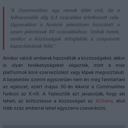
"A Communities egy remek ötlet volt, de a
felhasználók alig 0,4 százaléka érintkezett vele.
Ugyanakkor a funkció jelentősen hozzátett a
spam jelentések 80 százalékához. Voltak hetek,
amikor a közösségek lefoglalták a csapatunk
kapacitásának felét."
Amikor valódi emberek használták a közösségeket, akkor
is olyan tevékenységeket végeztek, mint a más
platformok köré szerveződést vagy klipek megosztását.
A bejelentés szerint egyszerűen nem éri meg fenntartani
az egészet, ezért május 30-án kikerül a Communities
funkció az X-ről. A fejlesztők azt javasolják, hogy aki
teheti, az költöztesse a közösségeit az
XChatre
, ahol
több száz emberrel lehet egyszerre cseverészni.