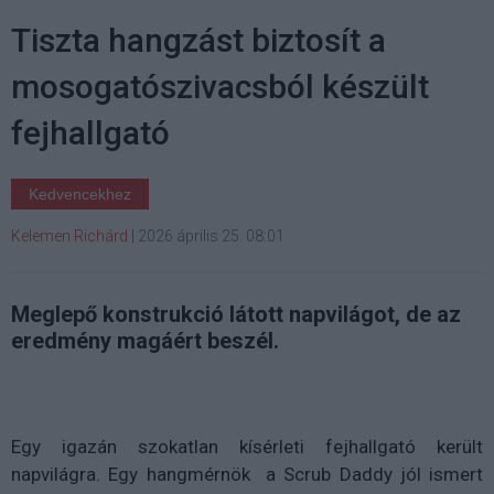
Tiszta hangzást biztosít a
mosogatószivacsból készült
fejhallgató
Kedvencekhez
Kelemen Richárd
|
2026 április 25. 08:01
Meglepő konstrukció látott napvilágot, de az
eredmény magáért beszél.
Egy igazán szokatlan kísérleti fejhallgató került
napvilágra. Egy hangmérnök a Scrub Daddy jól ismert