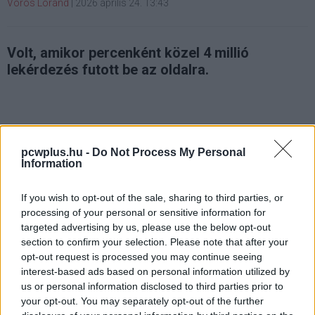
Vörös Lóránd
|
2026 április 24. 13:43
Volt, amikor percenként közel 4 millió
lekérdezés futott be az oldalra.
Ritkán kap ekkora reflektorfényt az állami informatika,
pcwplus.hu -
Do Not Process My Personal
mint egy országgyűlési választás idején, amikor
Information
nemcsak a politikai szereplők, hanem a háttérben
dolgozó rendszerek is vizsgáznak. A 2026. április 12-i
If you wish to opt-out of the sale, sharing to third parties, or
voksolás körül tapasztalt kiemelkedő érdeklődés mellett
processing of your personal or sensitive information for
a
valasztas.hu
különösen éles tesztnek vettetett alá,
targeted advertising by us, please use the below opt-out
amelyet a jelek szerint sikerrel teljesített.
section to confirm your selection. Please note that after your
opt-out request is processed you may continue seeing
A számok önmagukért beszélnek, a választási hétvége
interest-based ads based on personal information utilized by
us or personal information disclosed to third parties prior to
három napja alatt a világ 182 országából összesen 695
your opt-out. You may separately opt-out of the further
millió lekérdezés érkezett az oldalra, ami 3,1 millió