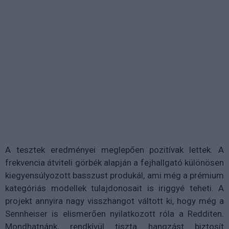
A tesztek eredményei meglepően pozitívak lettek. A
frekvencia átviteli görbék alapján a fejhallgató különösen
kiegyensúlyozott basszust produkál, ami még a prémium
kategóriás modellek tulajdonosait is iriggyé teheti. A
projekt annyira nagy visszhangot váltott ki, hogy még a
Sennheiser is elismerően nyilatkozott róla a Redditen.
Mondhatnánk, rendkívül tiszta hangzást biztosít