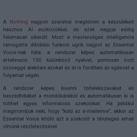
A
Nothing
nagyon szeretné megtömni a készülékeit
hasznos AI eszközökkel, de ezek nagyja eddig
felemásan sikerült. Most a mesterséges intelligencia
támogatta diktálási funkció ugrik nagyot az Essential
Voice-nak hála: a rendszer képes automatikusan
értelmezni 100 különböző nyelvet, pontosan írott
szöveggé alakítani azokat és át is fordítani az egészet a
folyamat végén.
A rendszer képes kivenni töltelékszavakat és
beszédhibákat a mondókánkból és automatikusan ki is
tölthet egyes információs szekciókat. Ha például
megmondjuk neki, hogy "küld az e-mailemre", akkor az
Essential Voice kitölti azt a szekciót a tényleges email
címünk részletezésével.