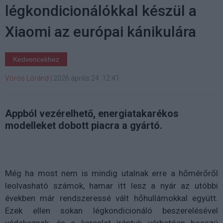
légkondicionálókkal készül a
Xiaomi az európai kánikulára
Kedvencekhez
Vörös Lóránd
|
2026 április 24. 12:41
Appból vezérelhető, energiatakarékos
modelleket dobott piacra a gyártó.
Még ha most nem is mindig utalnak erre a hőmérőről
leolvasható számok, hamar itt lesz a nyár az utóbbi
években már rendszeressé vált hőhullámokkal együtt.
Ezek ellen sokan légkondicionáló beszerelésével
védekeznek, és a kereslet irántuk várhatóan hosszú