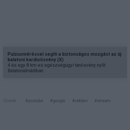
Pulzusméréssel segíti a biztonságos mozgást az új
balatoni kardioösvény (X)
4 és egy 8 km-es egészségügyi tanösvény nyílt
Balatonalmádiban.
Címkék:
#youtube
#google
#reklám
#stream