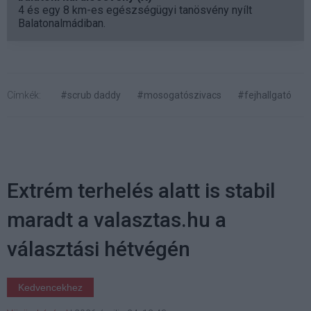
4 és egy 8 km-es egészségügyi tanösvény nyílt
Balatonalmádiban.
Címkék:
#scrub daddy
#mosogatószivacs
#fejhallgató
Extrém terhelés alatt is stabil
maradt a valasztas.hu a
választási hétvégén
Kedvencekhez