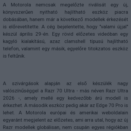
A Motorola nemcsak megelőzte riválisát egy új,
könyvszerűen nyitható hajlítható eszköz piacra
dobásában, hanem már a következő modellek érkezését
is előrevetítette. A cég bejelentette, hogy "valami újjal"
készül április 29-én. Egy rövid előzetes videóban egy
kagyló kialakítású, azaz clamshell típusú hajlítható
telefon, valamint egy másik, egyelőre titokzatos eszköz
is feltűnik.
A szivárgások alapján az első készülék nagy
valószínűséggel a Razr 70 Ultra - más néven Razr Ultra
2026 -, amely mellé egy kedvezőbb árú modell is
érkezhet. A második eszköz pedig akár az Edge 70 Pro is
lehet. A Motorola európai és amerikai weboldalain
egyaránt megjelent az előzetes, ami arra utal, hogy az új
Razr modellek globálisan, nem csupán egyes régiókban