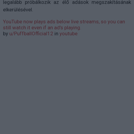
legalább próbálkozik az élő adások megszakításának
elkerülésével.
YouTube now plays ads below live streams, so you can
still watch it even if an ad’s playing.
by
u/PuffballOfficial12
in
youtube