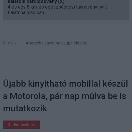
balatoni kardioösvény (X)
4 és egy 8 km-es egészségügyi tanösvény nyílt
Balatonalmádiban.
Címkék:
#porsche cayenne coupé electric
Újabb kinyitható mobillal készül
a Motorola, pár nap múlva be is
mutatkozik
Kedvencekhez