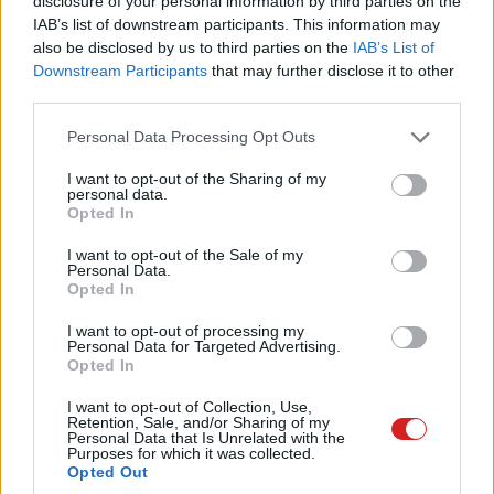
disclosure of your personal information by third parties on the
egyedi látogatót és 23 terabájtnyi adatforgalmat
IAB’s list of downstream participants. This information may
jelentett. A legforgalmasabb időszakokban percenként
also be disclosed by us to third parties on the
IAB’s List of
több mint 3,9 millió lekérdezés futott be, ami már a
Downstream Participants
that may further disclose it to other
third parties.
legkomolyabb rendszerek határait feszegető terhelésnek
számít.
Please note that this website/app uses one or more Google
Personal Data Processing Opt Outs
services and may gather and store information including but
not limited to your visit or usage behaviour. You may click to
I want to opt-out of the Sharing of my
personal data.
grant or deny consent to Google and its third-party tags to
Opted In
use your data for below specified purposes in below Google
A háttérben a Nemzeti Választási Iroda megbízásából a
consent section.
I want to opt-out of the Sale of my
DMÜ cégcsoport vállalatai dolgoztak, az operatív
Personal Data.
irányítást pedig az IdomSoft Zrt. látta el. A szervezetek
Opted In
közötti együttműködésről dr. Kiss Márton, a Nemzeti
I want to opt-out of processing my
Választási Iroda informatikai és jogi elnökhelyettese úgy
Personal Data for Targeted Advertising.
Opted In
fogalmazott, hogy az jelesre vizsgázott, mivel a
rendszer megbízhatóan szolgálta ki a megnövekedett
I want to opt-out of Collection, Use,
igényeket.
Retention, Sale, and/or Sharing of my
Personal Data that Is Unrelated with the
Purposes for which it was collected.
A stabil működés feltételét nem csupán
Opted Out