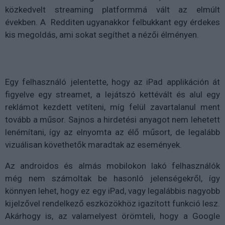
közkedvelt streaming platformmá vált az elmúlt
években. A Redditen ugyanakkor felbukkant egy érdekes
kis megoldás, ami sokat segíthet a nézői élményen.
Egy felhasználó jelentette, hogy az iPad applikáción át
figyelve egy streamet, a lejátszó kettévált és alul egy
reklámot kezdett vetíteni, míg felül zavartalanul ment
tovább a műsor. Sajnos a hirdetési anyagot nem lehetett
lenémítani, így az elnyomta az élő műsort, de legalább
vizuálisan követhetők maradtak az események.
Az androidos és almás mobilokon lakó felhasználók
még nem számoltak be hasonló jelenségekről, így
könnyen lehet, hogy ez egy iPad, vagy legalábbis nagyobb
kijelzővel rendelkező eszközökhöz igazított funkció lesz.
Akárhogy is, az valamelyest örömteli, hogy a Google