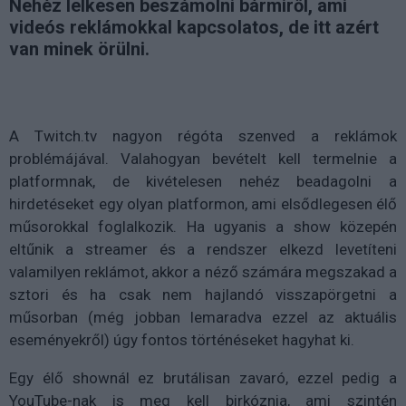
Nehéz lelkesen beszámolni bármiről, ami
videós reklámokkal kapcsolatos, de itt azért
van minek örülni.
A Twitch.tv nagyon régóta szenved a reklámok
problémájával. Valahogyan bevételt kell termelnie a
platformnak, de kivételesen nehéz beadagolni a
hirdetéseket egy olyan platformon, ami elsődlegesen élő
műsorokkal foglalkozik. Ha ugyanis a show közepén
eltűnik a streamer és a rendszer elkezd levetíteni
valamilyen reklámot, akkor a néző számára megszakad a
sztori és ha csak nem hajlandó visszapörgetni a
műsorban (még jobban lemaradva ezzel az aktuális
eseményekről) úgy fontos történéseket hagyhat ki.
Egy élő shownál ez brutálisan zavaró, ezzel pedig a
YouTube-nak is meg kell birkóznia, ami szintén