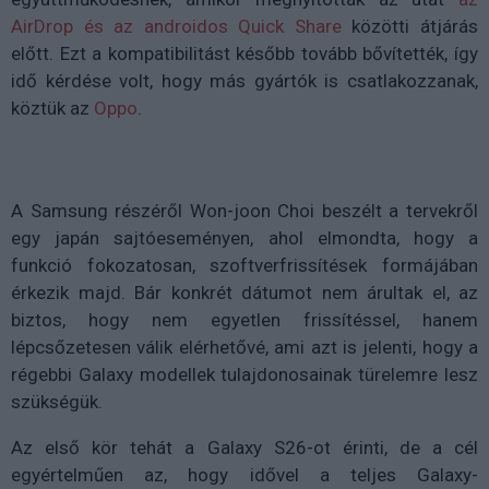
AirDrop és az androidos Quick Share
közötti átjárás
előtt. Ezt a kompatibilitást később tovább bővítették, így
idő kérdése volt, hogy más gyártók is csatlakozzanak,
köztük az
Oppo
.
A Samsung részéről Won-joon Choi beszélt a tervekről
egy japán sajtóeseményen, ahol elmondta, hogy a
funkció fokozatosan, szoftverfrissítések formájában
érkezik majd. Bár konkrét dátumot nem árultak el, az
biztos, hogy nem egyetlen frissítéssel, hanem
lépcsőzetesen válik elérhetővé, ami azt is jelenti, hogy a
régebbi Galaxy modellek tulajdonosainak türelemre lesz
szükségük.
Az első kör tehát a Galaxy S26-ot érinti, de a cél
egyértelműen az, hogy idővel a teljes Galaxy-