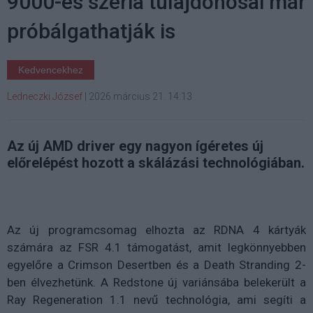
9000-es széria tulajdonosai már
próbálgathatják is
Kedvencekhez
Ledneczki József
|
2026 március 21. 14:13
Az új AMD driver egy nagyon ígéretes új
előrelépést hozott a skálázási technológiában.
Az új programcsomag elhozta az RDNA 4 kártyák
számára az FSR 4.1 támogatást, amit legkönnyebben
egyelőre a Crimson Desertben és a Death Stranding 2-
ben élvezhetünk. A Redstone új variánsába belekerült a
Ray Regeneration 1.1 nevű technológia, ami segíti a