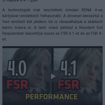
ot kapunk a 4.1-gyel.
A technológiát már tesztelheti minden RDNA 4-es
kártyával rendelkező felhasználó. A driveren keresztül a
fent említett két játékon túl is rávasalhatjuk a skálázót
bármi másra is. A lenti videó például a Resident Evil
Requiemben hasonlítja össze az FSR 4.1-et és az FSR 4-
et: