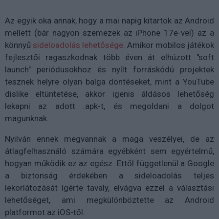
Az egyik oka annak, hogy a mai napig kitartok az Android
mellett (bár nagyon szemezek az iPhone 17e-vel) az a
könnyű
sideloadolás lehetősége
. Amikor mobilos játékok
fejlesztői ragaszkodnak több éven át elhúzott "soft
launch" periódusokhoz és nyílt forráskódú projektek
tesznek helyre olyan balga döntéseket, mint a YouTube
dislike eltüntetése, akkor igenis áldásos lehetőség
lekapni az adott .apk-t, és megoldani a dolgot
magunknak.
Nyilván ennek megvannak a maga veszélyei, de az
átlagfelhasználó számára egyébként sem egyértelmű,
hogyan működik ez az egész. Ettől függetlenül a Google
a biztonság érdekében a sideloadolás teljes
lekorlátozását ígérte tavaly, elvágva ezzel a választási
lehetőséget, ami megkülönböztette az Android
platformot az iOS-től.