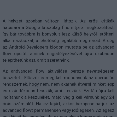
A helyzet azonban változni látszik. Az erős kritikák
hatására a Google látszólag finomítja a megközelítést,
így bár továbbra is bonyolult lesz külső helyről letölteni
alkalmazásokat, a lehetőség legalább megmarad. A cég
az Android-Developers blogon mutatta be az advanced
flow opciót, aminek engedélyezésével újra szabadon
telepíthetünk azt, amit szeretnénk.
Az andvanced flow aktiválása persze nevetségesen
összetett. Először is meg kell mondanunk az operációs
rendszernek, hogy nem, nem akarnak átverni minket épp
és szándékosan tesszük, amit teszünk. Ezután újra kell
indítanunk a készüléket, majd végig kell várnunk egy 24
órás számlálót. Ha ez lejárt, akkor bekapcsolhatjuk az
advanced flowt permanensen vagy időlegesen. Az egész
egy kicsit kellemetlen, de ez egy olyan kompromisszum,