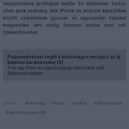
ökoszisztéma profitáljon belőle. Ez különösen fontos
lehet azok számára, akik iPhone és Android készülékek
között szeretnének gyorsan és egyszerűen fájlokat
megosztani, ami eddig finoman szólva sem volt
zökkenőmentes.
Pulzusméréssel segíti a biztonságos mozgást az új
balatoni kardioösvény (X)
4 és egy 8 km-es egészségügyi tanösvény nyílt
Balatonalmádiban.
Címkék:
#samsung
#apple
#airdrop
#fájlmegosztás
#samsung galaxy s26