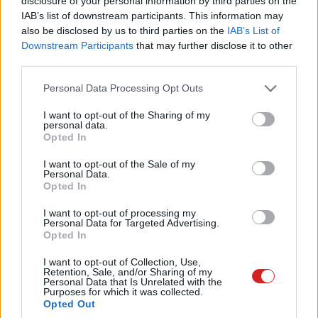
disclosure of your personal information by third parties on the
számára. Fontos azonban, hogy ez egyelőre inkább
IAB’s list of downstream participants. This information may
magányos vélemény, mintsem iparági konszenzus.
also be disclosed by us to third parties on the
IAB’s List of
Downstream Participants
that may further disclose it to other
Ráadásul Long korábbi Apple-jóslatai - például az iPhone
third parties.
X vagy az iPhone 16 kapcsán - nem mindig bizonyultak
pontosnak.
Please note that this website/app uses one or more Google
Personal Data Processing Opt Outs
services and may gather and store information including but
not limited to your visit or usage behaviour. You may click to
I want to opt-out of the Sharing of my
personal data.
grant or deny consent to Google and its third-party tags to
Opted In
use your data for below specified purposes in below Google
Az elemző egyébként nem állt meg itt. Szerinte az Apple
consent section.
I want to opt-out of the Sale of my
akár vissza is hozhatja a Plus modellt az iPhone 18
Personal Data.
szériában 2027 márciusában, miután azt tavaly kivezette,
Opted In
helyére pedig az ultravékony iPhone Air érkezett. Utóbbi
I want to opt-out of processing my
viszont a jelek szerint nem váltotta be teljesen a hozzá
Personal Data for Targeted Advertising.
Opted In
fűzött reményeket, legalábbis az eladási számok alapján.
I want to opt-out of Collection, Use,
A hajtogatható iPhone körül egyelőre minden a
Retention, Sale, and/or Sharing of my
Personal Data that Is Unrelated with the
találgatások szintjén mozog, de az iparág szinte
Purposes for which it was collected.
biztosra veszi, hogy az Apple előbb-utóbb belép ebbe a
Opted Out