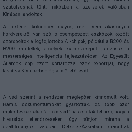
szabályosnak tűnt, miközben a szerverek valójában
Kínában landoltak.
A történet különösen súlyos, mert nem akármilyen
hardverekről van szó, a csempészett eszközök között
szerepeltek a legfejlettebb AI-chipek, például a B200 és
H200 modellek, amelyek kulcsszerepet játszanak a
mesterséges intelligencia fejlesztésében. Az Egyesült
Államok épp ezért korlátozza ezek exportját, hogy
lassítsa Kína technológiai előretörését.
A vád szerint a rendszer meglepően kifinomult volt.
Hamis dokumentumokat gyártottak, és több ezer
működésképtelen "ál-szervert" használtak fel arra, hogy a
hivatalos ellenőrzéseken úgy tűnjön, mintha a
szállítmányok valóban Délkelet-Ázsiában maradtak