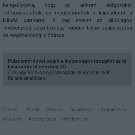
hangsúlyozva, hogy az érintett dolgozókat
felfüggesztették, és megszüntették a kapcsolatot a
külsős partnerrel. A cég szerint az állítólagos
tevékenység szembemegy minden belső szabályzattal
és megfelelőségi előírással.
Pulzusméréssel segíti a biztonságos mozgást az új
balatoni kardioösvény (X)
4 és egy 8 km-es egészségügyi tanösvény nyílt
Balatonalmádiban.
Címkék:
#nvida
#ai-chip
#supermicro
#super micro
computer
#csempészés
#vádemelés