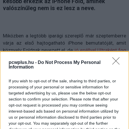
később érkezik az iPhone Fold, aminek
valószínűleg nem is ez lesz a neve.
Miközben a legtöbb iparági szereplő már szeptemberre
várja az első hajtogatható iPhone bemutatóját, amit
köznyelv Foldnak nevezett el, de
jó eséllyel Ultraként fog
debütálni
, a Barclays elemzője nem ennyire optimista.
pcwplus.hu -
Do Not Process My Personal
Tim Long szerint az Apple akár decemberig is
Information
halaszthatja a készülék piacra dobását. Long egy
befektetői jegyzetben arról írt, hogy a csúszás
If you wish to opt-out of the sale, sharing to third parties, or
hátterében az ellátási lánc problémái állhatnak -
szúrta ki
processing of your personal or sensitive information for
a MacRumors
.
targeted advertising by us, please use the below opt-out
section to confirm your selection. Please note that after your
Ez három hónapos eltérést jelentene a jelenlegi
opt-out request is processed you may continue seeing
interest-based ads based on personal information utilized by
várakozásokhoz képest, amelyek szerint az új modell az
us or personal information disclosed to third parties prior to
iPhone 18 Pro és a iPhone 18 Pro Max társaságában, a
your opt-out. You may separately opt-out of the further
szokásos őszi időszakban válna elérhetővé a vásárlók