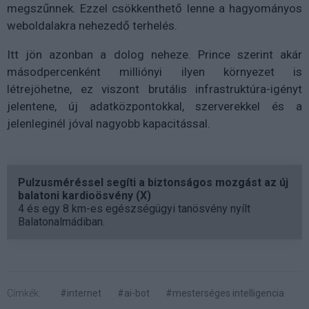
megszűnnek. Ezzel csökkenthető lenne a hagyományos
weboldalakra nehezedő terhelés.
Itt jön azonban a dolog neheze. Prince szerint akár
másodpercenként milliónyi ilyen környezet is
létrejöhetne, ez viszont brutális infrastruktúra-igényt
jelentene, új adatközpontokkal, szerverekkel és a
jelenleginél jóval nagyobb kapacitással.
Pulzusméréssel segíti a biztonságos mozgást az új
balatoni kardioösvény (X)
4 és egy 8 km-es egészségügyi tanösvény nyílt
Balatonalmádiban.
Címkék:
#internet
#ai-bot
#mesterséges intelligencia