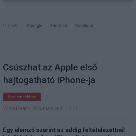
Címkék:
#google
#android
#sideload
Csúszhat az Apple első
hajtogatható iPhone-ja
Kedvencekhez
Vörös Lóránd
|
2026 március 21. 12:41
Egy elemző szerint az eddig feltételezettnél