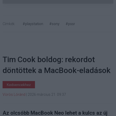
Címkék:
#playstation
#sony
#pssr
Tim Cook boldog: rekordot
döntöttek a MacBook-eladások
Kedvencekhez
Vörös Lóránd
|
2026 március 21. 09:37
Az olcsóbb MacBook Neo lehet a kulcs az új