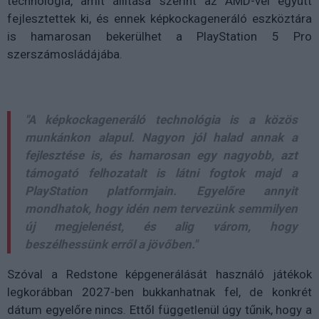
technológia, amit állítása szerint az AMD-vel együtt
fejlesztettek ki, és ennek képkockageneráló eszköztára
is hamarosan bekerülhet a PlayStation 5 Pro
szerszámosládájába.
"A képkockageneráló technológia is a közös
munkánkon alapul. Nagyon jól halad annak a
fejlesztése is, és hamarosan egy nagyobb, azt
támogató felhozatalt is látni fogtok majd a
PlayStation platformjain. Egyelőre annyit
mondhatok, hogy idén nem tervezünk semmilyen
új megjelenést, és alig várom, hogy
beszélhessünk erről a jövőben."
Szóval a Redstone képgenerálását használó játékok
legkorábban 2027-ben bukkanhatnak fel, de konkrét
dátum egyelőre nincs. Ettől függetlenül úgy tűnik, hogy a