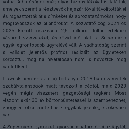
volna. A hatóságok még olyan bizonyítékokat is találtak,
amelyek szerint a résztvevők hajszárítóval távolították el
és ragasztották át a címkéket és sorozatszámokat, hogy
megtévesszék az ellenőröket. A közvetítő cég 2024 és
2025 között összesen 2,5 milliárd dollár értékben
vásárolt szervereket, és rövid idő alatt a Supermicro
egyik legfontosabb ügyfelévé vált. A vádhatóság szerint
a vállalat jelentős profitot realizált az ügyleteken
keresztül, még ha hivatalosan nem is nevezték meg
vádlottként.
Liawnak nem ez az első botránya. 2018-ban számviteli
szabálytalanságok miatt távozott a cégtől, majd 2023
végén mégis visszatért igazgatósági tagként. Most
viszont akár 30 év börtönbüntetéssel is szembenézhet,
ahogy a többi érintett is - egyikük jelenleg szökésben
van.
A Supermicro igyekezett gyorsan elhatárolódni az ügytől,