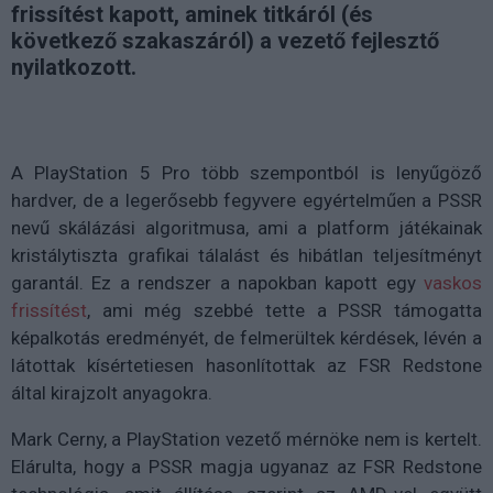
frissítést kapott, aminek titkáról (és
következő szakaszáról) a vezető fejlesztő
nyilatkozott.
A PlayStation 5 Pro több szempontból is lenyűgöző
hardver, de a legerősebb fegyvere egyértelműen a PSSR
nevű skálázási algoritmusa, ami a platform játékainak
kristálytiszta grafikai tálalást és hibátlan teljesítményt
garantál. Ez a rendszer a napokban kapott egy
vaskos
frissítést
, ami még szebbé tette a PSSR támogatta
képalkotás eredményét, de felmerültek kérdések, lévén a
látottak kísértetiesen hasonlítottak az FSR Redstone
által kirajzolt anyagokra.
Mark Cerny, a PlayStation vezető mérnöke nem is kertelt.
Elárulta, hogy a PSSR magja ugyanaz az FSR Redstone