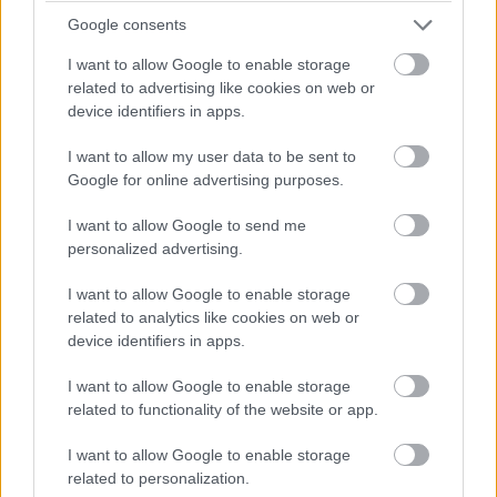
szegmensbe. A konkurencia ugyanis már jó ideje jelen
Google consents
van a Samsungtól a Motorolán át a Google-ig. Felmerül a
kérdés, hogy az Apple nem késett-e el ezzel a lépéssel.
I want to allow Google to enable storage
Egyes vélemények szerint igen, hiszen a konkurensek
related to advertising like cookies on web or
device identifiers in apps.
már most formálják a piacot. Más elemzők viszont úgy
látják, hogy az Apple klasszikus stratégiája, azaz, hogy
I want to allow my user data to be sent to
lemaradva, ám egy kiforrott megoldással jelentkezik,
Google for online advertising purposes.
most is működhet. A
Counterpoint Research
például úgy
I want to allow Google to send me
véli, hogy a cég belépése alapjaiban rendezheti át az
personalized advertising.
erőviszonyokat, és akár 28 százalékos részesedés is
kinézhet számára a hajlítható mobilok piacán.
I want to allow Google to enable storage
related to analytics like cookies on web or
A pletykák alapján az Apple megoldása látványos lehet.
device identifiers in apps.
Egyes elképzelések szerint két iPhone-szerű panelt
kapcsolhat össze, ráadásul a gyártó igyekszik
I want to allow Google to enable storage
related to functionality of the website or app.
kiküszöbölni a hajlítható kijelzők egyik legnagyobb
problémáját, a látható hajlítási gyűrődést. Hogy ebből mi
I want to allow Google to enable storage
valósul meg, és mikor, az egyelőre kérdés, de az biztos,
related to personalization.
hogy az Apple belépője az egyik legjobban várt húzás a