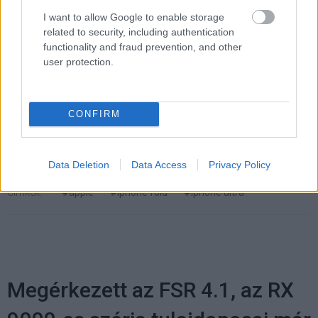
mobilpiacon.
I want to allow Google to enable storage
related to security, including authentication
functionality and fraud prevention, and other
user protection.
Pulzusméréssel segíti a biztonságos mozgást az új
balatoni kardioösvény (X)
4 és egy 8 km-es egészségügyi tanösvény nyílt
CONFIRM
Balatonalmádiban.
Data Deletion
Data Access
Privacy Policy
Címkék:
#apple
#iphone fold
#iphone ultra
Megérkezett az FSR 4.1, az RX