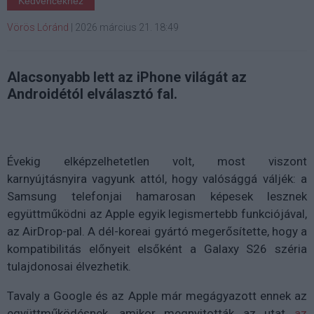
Kedvencekhez
Vörös Lóránd
|
2026 március 21. 18:49
Alacsonyabb lett az iPhone világát az
Androidétól elválasztó fal.
Évekig elképzelhetetlen volt, most viszont
karnyújtásnyira vagyunk attól, hogy valósággá váljék: a
Samsung telefonjai hamarosan képesek lesznek
együttműködni az Apple egyik legismertebb funkciójával,
az AirDrop-pal. A dél-koreai gyártó megerősítette, hogy a
kompatibilitás előnyeit elsőként a Galaxy S26 széria
tulajdonosai élvezhetik.
Tavaly a Google és az Apple már megágyazott ennek az
együttműködésnek, amikor megnyitották az utat
az