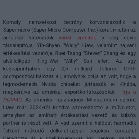
Komoly nemzetközi botrány körvonalazódik a
Supermicro (Super Micro Computer, Inc.) körül, miután az
amerikai hatóságok
vádat emeltek
a cég egyik
társalapítója, Yih-Shyan "Wally" Liaw, valamint tajvani
értékesítési vezetője, Ruei-Tsang "Steven" Chang és egy
alvállalkozó, Ting-Wei "Willy" Sun ellen. Az ügy
középpontjában egy 2,5 milliárd dolláros GPU-
csempészési hálózat áll, amelynek célja az volt, hogy a
legmodernebb Nvidia chipeket juttassák el Kínába,
megkerülve az amerikai exportkorlátozásokat -
írja a
PCMAG
. Az amerikai Igazságügyi Minisztérium szerint
Liaw már 2024-től kezdve szervezhette a műveletet,
amelyben az említett értékesítési vezető és külsős
partner is részt vett. A vád szerint a hálózat harmadik
félként működő délkelet-ázsiai cégeken keresztül
irányította át a szállítmányokat, így papíron minden