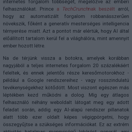
internetes forgalom többségét, megelőzve az emberi
felhasználókat. Prince
a
TechCrunch
nak beszélt
arról,
hogy az automatizált forgalom robbanásszerűen
növekszik, főként a generatív mesterséges intelligencia
térnyerése miatt. Azt a pontot már elértük, hogy AI által
előállított tartalom kerül fel a világhálóra, mint amennyit
ember hozott létre.
Na de térjünk vissza a botokra, amelyek korábban
nagyjából a teljes internetes forgalom 20 százalékáért
feleltek, és ennek jelentős része keresőmotorokhoz -
például a Google rendszereihez - vagy rosszindulatú
tevékenységekhez kötődött. Most viszont egészen más
léptékben kezd működni a dolog. Míg egy átlagos
felhasználó néhány weboldalt látogat meg egy adott
feladat során, addig egy AI-alapú rendszer pillanatok
alatt több ezer oldalt képes végigpörgetni, hogy
összegyűjtse a szükséges információkat. Ez az extrém
aktivitás hatalmas mennyiségű lekérést generál, ami