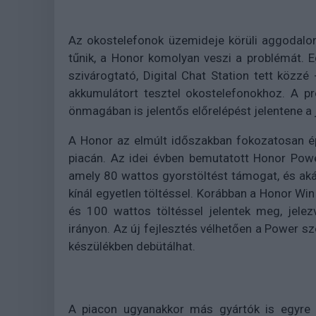
Az okostelefonok üzemideje körüli aggodalo
tűnik, a Honor komolyan veszi a problémát. Eg
szivárogtató, Digital Chat Station tett közzé
akkumulátort tesztel okostelefonokhoz. A p
önmagában is jelentős előrelépést jelentene a j
A Honor az elmúlt időszakban fokozatosan épí
piacán. Az idei évben bemutatott Honor Pow
amely 80 wattos gyorstöltést támogat, és aká
kínál egyetlen töltéssel. Korábban a Honor Wi
és 100 wattos töltéssel jelentek meg, jelez
irányon. Az új fejlesztés vélhetően a Power sz
készülékben debütálhat.
A piacon ugyanakkor más gyártók is egyre 