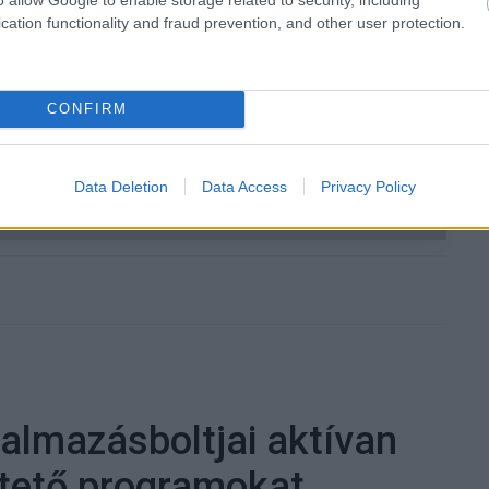
lla perces beállítással teljesen kiiktathatók. A funkció
cation functionality and fraud prevention, and other user protection.
elül az "időkezelés" menüpontban kell bekapcsolni a
rtamot.
CONFIRM
 új balatoni kardioösvény (X)
Data Deletion
Data Access
Privacy Policy
atonalmádiban.
almazásboltjai aktívan
tető programokat