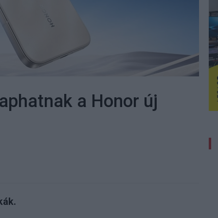
kaphatnak a Honor új
kák.