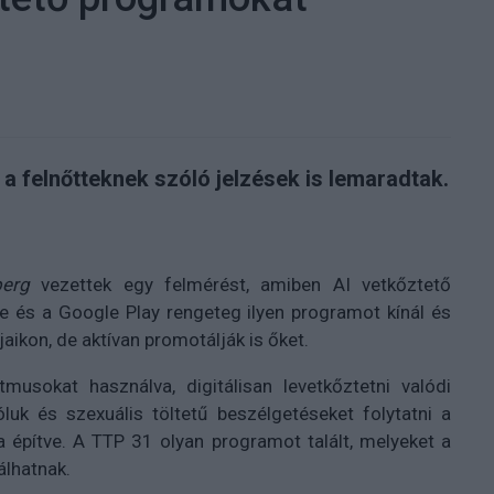
 a felnőtteknek szóló jelzések is lemaradtak.
berg
vezettek egy felmérést, amiben AI vetkőztető
e és a Google Play rengeteg ilyen programot kínál és
aikon, de aktívan promotálják is őket.
musokat használva, digitálisan levetkőztetni valódi
luk és szexuális töltetű beszélgetéseket folytatni a
a építve. A TTP 31 olyan programot talált, melyeket a
álhatnak.