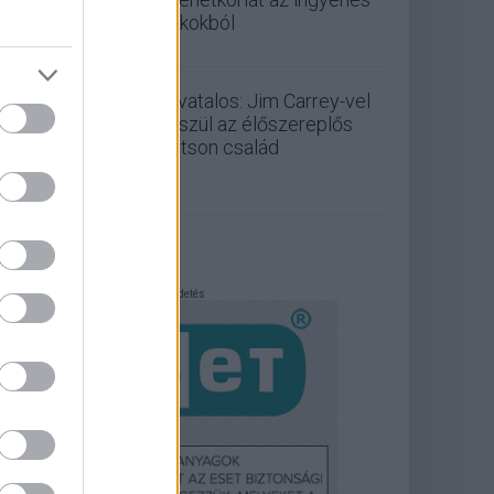
fiókokból
Hivatalos: Jim Carrey-vel
készül az élőszereplős
Jetson család
Hirdetés