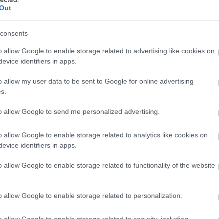
Out
ítette alkalmazását, amely lehetővé teszi, hogy a
consents
ak be a Shorts videók megtekintésére. Ez a gyakorlatban
ljesen eltüntethetők az alkalmazásból mind Androidon,
o allow Google to enable storage related to advertising like cookies on
bevezetett Shorts-időzítő frissítése, amelynél eddig a
evice identifiers in apps.
o allow my user data to be sent to Google for online advertising
zt, elsősorban a szülők számára, hogy szabályozhassák,
s.
eók görgetésével. Akkor jelezték, hogy a nulla perces
to allow Google to send me personalized advertising.
je, Makenzie Spiller szerint ez a lehetőség mostanra
zatosan vezetik be minden felhasználónál, beleértve a
o allow Google to enable storage related to analytics like cookies on
evice identifiers in apps.
o allow Google to enable storage related to functionality of the website
 lehet hasznos, hanem bárki számára, aki csökkenteni
o allow Google to enable storage related to personalization.
t elérése után a Shorts fülön nem jelennek meg videók,
elérte a napi korlátot. Tesztek szerint ilyenkor a rövid
o allow Google to enable storage related to security, including