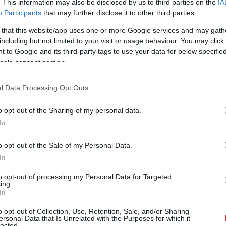
. This information may also be disclosed by us to third parties on the
IA
Participants
that may further disclose it to other third parties.
 that this website/app uses one or more Google services and may gath
including but not limited to your visit or usage behaviour. You may click 
zászólások
 to Google and its third-party tags to use your data for below specifi
ogle consent section.
l Data Processing Opt Outs
ube Shorts tartalmakból,
o opt-out of the Sharing of my personal data.
szült
In
o opt-out of the Sale of my Personal Data.
In
to opt-out of processing my Personal Data for Targeted
ing.
In
ználók kezébe a hírfolyam testre szabására.
o opt-out of Collection, Use, Retention, Sale, and/or Sharing
ersonal Data that Is Unrelated with the Purposes for which it
lected.