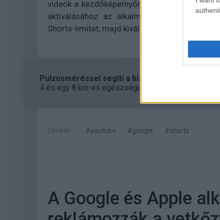
videók a kezdőképernyőről is eltűnnek, így a nu
authenti
aktiválásához az alkalmazás beállításain b
Shorts-limitet, majd kiválasztani a kívánt időta
Pulzusméréssel segíti a biztonságos mozgást az
4 és egy 8 km-es egészségügyi tanösvény nyílt Bal
Címkék:
#youtube
#google
#shorts
A Google és Apple alk
reklámozzák a vetkőz