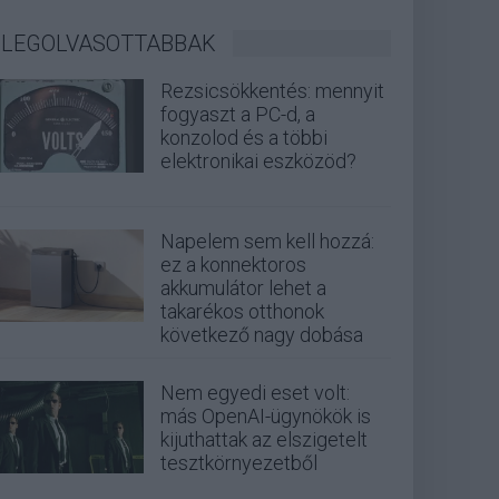
LEGOLVASOTTABBAK
Rezsicsökkentés: mennyit
fogyaszt a PC-d, a
konzolod és a többi
elektronikai eszközöd?
Napelem sem kell hozzá:
ez a konnektoros
akkumulátor lehet a
takarékos otthonok
következő nagy dobása
Nem egyedi eset volt:
más OpenAI-ügynökök is
kijuthattak az elszigetelt
tesztkörnyezetből