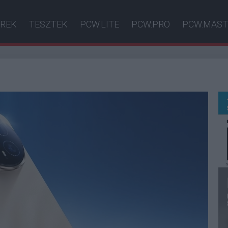
ÍREK
TESZTEK
PCW.LITE
PCW.PRO
PCW.MAST