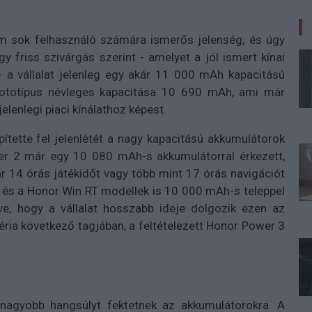
m sok felhasználó számára ismerős jelenség, és úgy
y friss szivárgás szerint - amelyet a jól ismert kínai
 - a vállalat jelenleg egy akár 11 000 mAh kapacitású
rototípus névleges kapacitása 10 690 mAh, ami már
elenlegi piaci kínálathoz képest.
tette fel jelenlétét a nagy kapacitású akkumulátorok
er 2 már egy 10 080 mAh-s akkumulátorral érkezett,
r 14 órás játékidőt vagy több mint 17 órás navigációt
n és a Honor Win RT modellek is 10 000 mAh-s teleppel
ve, hogy a vállalat hosszabb ideje dolgozik ezen az
éria következő tagjában, a feltételezett Honor Power 3
nagyobb hangsúlyt fektetnek az akkumulátorokra. A