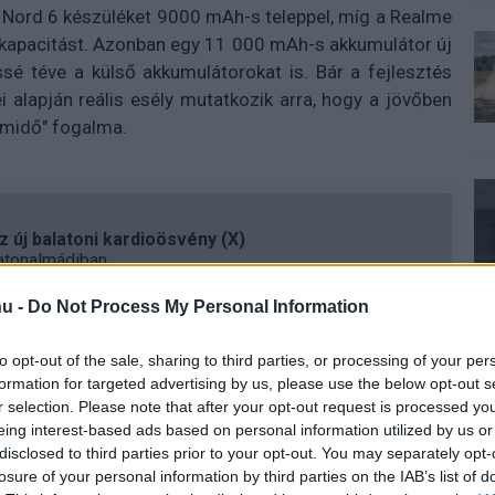
 Nord 6 készüléket 9000 mAh-s teleppel, míg a Realme
kapacitást. Azonban egy 11 000 mAh-s akkumulátor új
ssé téve a külső akkumulátorokat is. Bár a fejlesztés
 alapján reális esély mutatkozik arra, hogy a jövőben
emidő" fogalma.
 új balatoni kardioösvény (X)
atonalmádiban.
u -
Do Not Process My Personal Information
to opt-out of the sale, sharing to third parties, or processing of your per
formation for targeted advertising by us, please use the below opt-out s
r selection. Please note that after your opt-out request is processed y
eing interest-based ads based on personal information utilized by us or
disclosed to third parties prior to your opt-out. You may separately opt-
losure of your personal information by third parties on the IAB’s list of
Tetszik