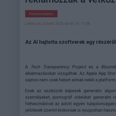
Kedvencekhez
Ledneczki József
|
2026 április 16. 15:08
Az AI hajtotta szoftverek egy részéről
A
Tech Transparency Project
és a
Bloom
alkalmazásokat vizsgáltak. Az Apple App Stor
sajnos nem csak helyet adnak nekik a platformj
Ezek az eszközök képesek generatív algorit
személyeket, pornográf videókat generálni ró
felhasználóval az adott egyén tulajdonságair
jelölések szerint kiskorúak is nyugodtan haszn