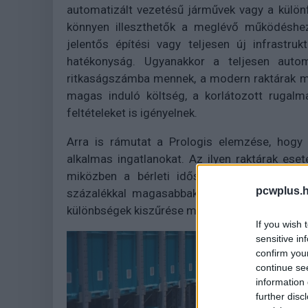
automatizált vezetésű járművek vagy a különf
könnyen illeszthetők a meglévő működéshez
jelentős építési vagy teljesen új infrastru
hatékonyság. Ugyanakkor a teljesen autom
ritkaságszámba mennek, a modern raktárak m
magas induló költség, a korlátozott rugalm
feltételeket is igényelnek.
Arra is rámutat a Prologis elemzése, hogy 
alkalmas ingatlanokat. Az ilyen raktárak ese
miközben a bérleti időszak átlagosan köze
pcwplus.h
százalékkal magasabbak a nem automatizált 
különbségek kiszűrése mellett is.
If you wish 
sensitive in
confirm you
continue se
information 
further disc