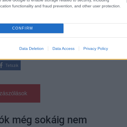
 új balatoni kardioösvény (X)
atonalmádiban.
cation functionality and fraud prevention, and other user protection.
CONFIRM
isztika
#elemzés
Data Deletion
Data Access
Privacy Policy
Tetszik
zászólások
lók még sokáig nem