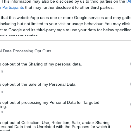
. This information may also be disclosed by us to third parties on the
IA
Participants
that may further disclose it to other third parties.
 that this website/app uses one or more Google services and may gath
including but not limited to your visit or usage behaviour. You may click 
 to Google and its third-party tags to use your data for below specifi
ogle consent section.
l Data Processing Opt Outs
o opt-out of the Sharing of my personal data.
In
o opt-out of the Sale of my Personal Data.
In
to opt-out of processing my Personal Data for Targeted
ing.
In
o opt-out of Collection, Use, Retention, Sale, and/or Sharing
sról árulkodik abba az irányba, amikor a logisztikai
ersonal Data that Is Unrelated with the Purposes for which it
lected.