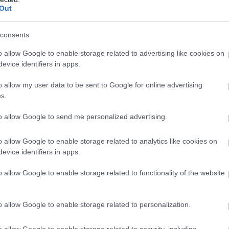
formként tekintenek. A Prologis hazai és regionális
Out
az automatizáció még a kezdeti szakaszban jár, de a
ó, ami a közép-európai piac egészére is igaz lehet. A
consents
nak is, hogy a bérlők egyre kevésbé akarnak teljes
inkább a meglévő raktárak fejlesztését választják. Ezt
o allow Google to enable storage related to advertising like cookies on
evice identifiers in apps.
ssentials platformja is, amely lehetővé teszi, hogy az
tosan alakítsák át automatizált működésre, jelentős
o allow my user data to be sent to Google for online advertising
s.
ági projekt is, ahol egy élelmiszer-nagykereskedelmi
to allow Google to send me personalized advertising.
relik fel, amely állványrendszeren belüli automatizált
ik az EPS, vagyis Electric Pallet Shuttle technológia,
o allow Google to enable storage related to analytics like cookies on
t támogatja a raklapok kezelését, miközben modern
evice identifiers in apps.
tást. Az így kialakított rendszer egyszerre növeli a
o allow Google to enable storage related to functionality of the website
a működési sebességet.
o allow Google to enable storage related to personalization.
o allow Google to enable storage related to security, including