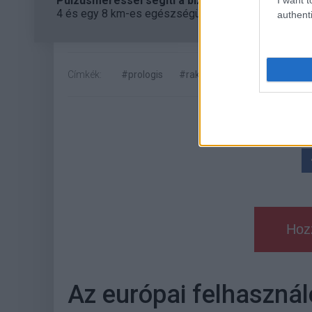
Pulzusméréssel segíti a biztonságos mozgást az
4 és egy 8 km-es egészségügyi tanösvény nyílt Bal
authenti
Címkék:
#prologis
#raktárautomatizáció
#log
Hoz
Az európai felhaszná