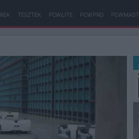
ÍREK
TESZTEK
PCW.LITE
PCW.PRO
PCW.MAST