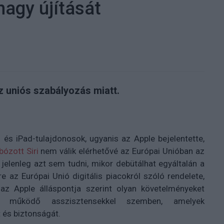
nagy újítását
az uniós szabályozás miatt.
 és iPad-tulajdonosok, ugyanis az Apple bejelentette,
bózott Siri
nem válik elérhetővé az Európai Unióban az
jelenleg azt sem tudni, mikor debütálhat egyáltalán a
e az Európai Unió digitális piacokról szóló rendelete,
az Apple álláspontja szerint olyan követelményeket
al működő asszisztensekkel szemben, amelyek
 és biztonságát.