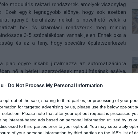
éle moduláris raktári rendszerek, amelyek viszonylag
. Ezek egyik legnagyobb előnye, hogy sok esetben
ktúrát igénylő beruházás nélkül is növelhető velük a
atizált be- és kitárolási rendszerek még mindig
indössze 3-5 százalékában vannak jelen. Ennek oka a
asság és az a tény, hogy speciális épületszerkezeti
a piac egyre inkább jutalmazza az automatizációra
tében nő a bérleti szerződések megújításának esélye,
l egy évvel hosszabb, a díjak pedig nagyjából 10
u -
Do Not Process My Personal Information
létesítményekhez képest, még a méretbeli és piaci
to opt-out of the sale, sharing to third parties, or processing of your per
formation for targeted advertising by us, please use the below opt-out s
r selection. Please note that after your opt-out request is processed y
eing interest-based ads based on personal information utilized by us or
disclosed to third parties prior to your opt-out. You may separately opt-
losure of your personal information by third parties on the IAB’s list of