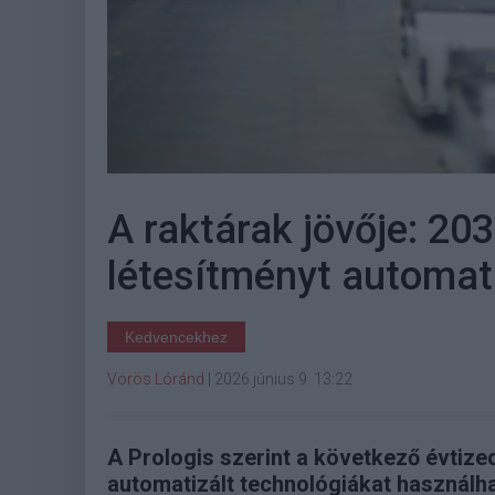
A raktárak jövője: 2
létesítményt automat
Kedvencekhez
Vörös Lóránd
|
2026 június 9. 13:22
A Prologis szerint a következő évtize
automatizált technológiákat használha