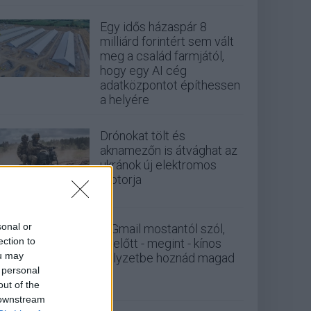
Egy idős házaspár 8
milliárd forintért sem vált
meg a család farmjától,
hogy egy AI cég
adatközpontot építhessen
a helyére
Drónokat tölt és
aknamezőn is átvághat az
ukránok új elektromos
motorja
sonal or
A Gmail mostantól szól,
ection to
mielőtt - megint - kínos
ou may
helyzetbe hoznád magad
 personal
out of the
 downstream