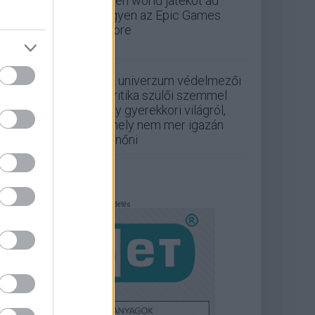
open world játékot ad
ingyen az Epic Games
Store
Az univerzum védelmezői
- kritika szülői szemmel
egy gyerekkori világról,
amely nem mer igazán
felnőni
Hirdetés