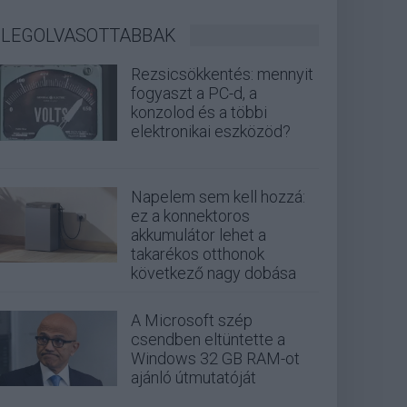
LEGOLVASOTTABBAK
Rezsicsökkentés: mennyit
fogyaszt a PC-d, a
konzolod és a többi
elektronikai eszközöd?
Napelem sem kell hozzá:
ez a konnektoros
akkumulátor lehet a
takarékos otthonok
következő nagy dobása
A Microsoft szép
csendben eltüntette a
Windows 32 GB RAM-ot
ajánló útmutatóját