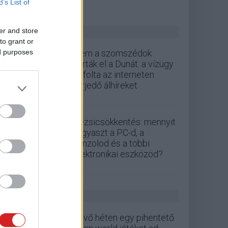
B’s List of
ZÖLD PÁLYA
er and store
to grant or
ed purposes
Nem a szomszédok
zárták el a Dunát: a vízügy
cáfolta az interneten
terjedő álhíreket
Rezsicsökkentés: mennyit
fogyaszt a PC-d, a
konzolod és a többi
elektronikai eszközöd?
GS HÍREK
Jövő héten egy pihentető