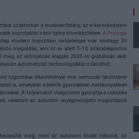
isztikai szektorban a munkaerőhiány, az e-kereskedelem
abb kiszolgálás iránti igény következtében.
A Prologis
ilág modern logisztikai területeinek már mintegy 30
zációs megoldás, ami öt év alatt 5-10 százalékpontos
l meg, az előrejelzés alapján 2035-re globálisan akár
ljesen automatizált technológiákkal működhet.
övő logisztikai létesítményei már nemcsak tárolóteret
zetet is, amelyben a bérlők gyorsabban, hatékonyabban
ncaikat. A folyamatot világszerte gyorsítja a robotika
edése, valamint az autonóm anyagmozgató megoldások
testesítik meg, mint az autonóm mobil robotok, az