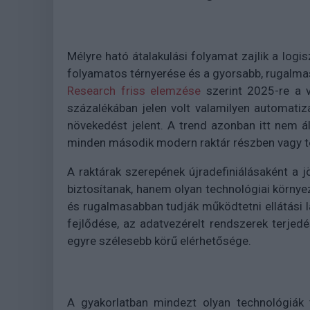
Mélyre ható átalakulási folyamat zajlik a log
folyamatos térnyerése és a gyorsabb, rugalmas
Research friss elemzése
szerint 2025-re a v
százalékában jelen volt valamilyen automati
növekedést jelent. A trend azonban itt nem ál
minden második modern raktár részben vagy te
A raktárak szerepének újradefiniálásaként a j
biztosítanak, hanem olyan technológiai környe
és rugalmasabban tudják működtetni ellátási lá
fejlődése, az adatvezérelt rendszerek terj
egyre szélesebb körű elérhetősége.
A gyakorlatban mindezt olyan technológiák 