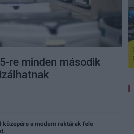
035-re minden második
izálhatnak
d közepére a modern raktárak fele
t.