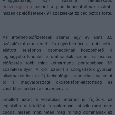
Világgazdaság KSH adataira támaszkodó
összefoglalója
szerint a piac koncentráltnak számít,
hiszen az előfizetések 97 százalékát tíz cég biztosította.
Az internet-előfizetések száma egy év alatt 3,5
százalékkal emelkedett, és egyértelműen a mobilnettel
ellátott telefonos csomagoknak köszönhető a
legnagyobb lendület: a statisztikák szerint az összes
előfizetés több mint kétharmada, pontosabban 69
százaléka ilyen. A KSH szerint a szolgáltatók gyorsan
alkalmazkodnak az új technológiai trendekhez, valamint
jó a magyarországi okostelefon-ellátottság és
vásárlásra serkent az árverseny is.
Emellett azért a vezetékes internet is fejlődik, ez
leginkább a letöltési forgalomban látszik (ami nem
csoda, hiszen mobilneten még mindig dominálnak az