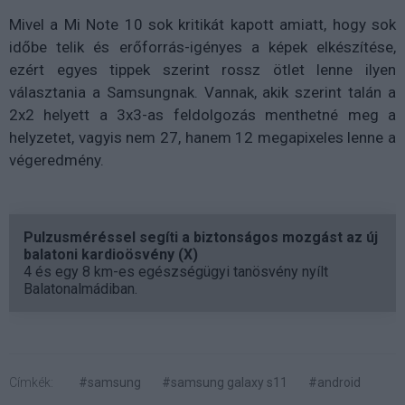
Mivel a Mi Note 10 sok kritikát kapott amiatt, hogy sok
időbe telik és erőforrás-igényes a képek elkészítése,
ezért egyes tippek szerint rossz ötlet lenne ilyen
választania a Samsungnak. Vannak, akik szerint talán a
2x2 helyett a 3x3-as feldolgozás menthetné meg a
helyzetet, vagyis nem 27, hanem 12 megapixeles lenne a
végeredmény.
Pulzusméréssel segíti a biztonságos mozgást az új
balatoni kardioösvény (X)
4 és egy 8 km-es egészségügyi tanösvény nyílt
Balatonalmádiban.
Címkék:
#samsung
#samsung galaxy s11
#android