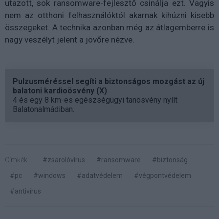
utazott, sok ransomware-fejlesztő csinálja ezt. Vagyis
nem az otthoni felhasználóktól akarnak kihúzni kisebb
összegeket. A technika azonban még az átlagemberre is
nagy veszélyt jelent a jövőre nézve.
Pulzusméréssel segíti a biztonságos mozgást az új
balatoni kardioösvény (X)
4 és egy 8 km-es egészségügyi tanösvény nyílt
Balatonalmádiban.
Címkék:
#zsarolóvírus
#ransomware
#biztonság
#pc
#windows
#adatvédelem
#végpontvédelem
#antivírus