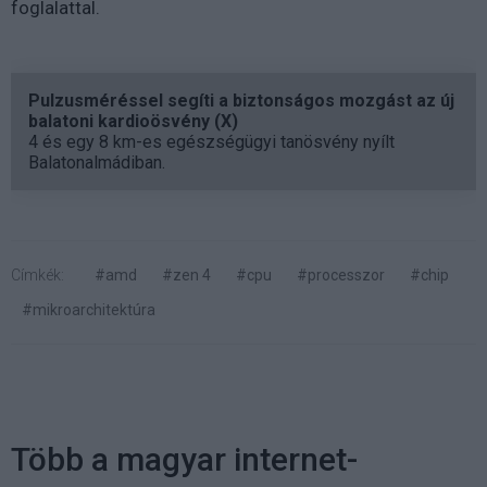
foglalattal.
Pulzusméréssel segíti a biztonságos mozgást az új
balatoni kardioösvény (X)
4 és egy 8 km-es egészségügyi tanösvény nyílt
Balatonalmádiban.
Címkék:
#amd
#zen 4
#cpu
#processzor
#chip
#mikroarchitektúra
Több a magyar internet-