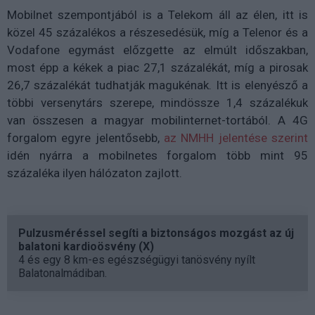
Mobilnet szempontjából is a Telekom áll az élen, itt is
közel 45 százalékos a részesedésük, míg a Telenor és a
Vodafone egymást előzgette az elmúlt időszakban,
most épp a kékek a piac 27,1 százalékát, míg a pirosak
26,7 százalékát tudhatják magukénak. Itt is elenyésző a
többi versenytárs szerepe, mindössze 1,4 százalékuk
van összesen a magyar mobilinternet-tortából. A 4G
forgalom egyre jelentősebb,
az NMHH jelentése szerint
idén nyárra a mobilnetes forgalom több mint 95
százaléka ilyen hálózaton zajlott.
Pulzusméréssel segíti a biztonságos mozgást az új
balatoni kardioösvény (X)
4 és egy 8 km-es egészségügyi tanösvény nyílt
Balatonalmádiban.