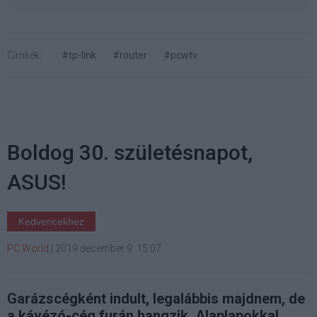
Címkék:
#tp-link
#router
#pcwtv
Boldog 30. születésnapot,
ASUS!
Kedvencekhez
PC World
|
2019 december 9. 15:07
Garázscégként indult, legalábbis majdnem, de
a kávézó-cég furán hangzik. Alaplapokkal