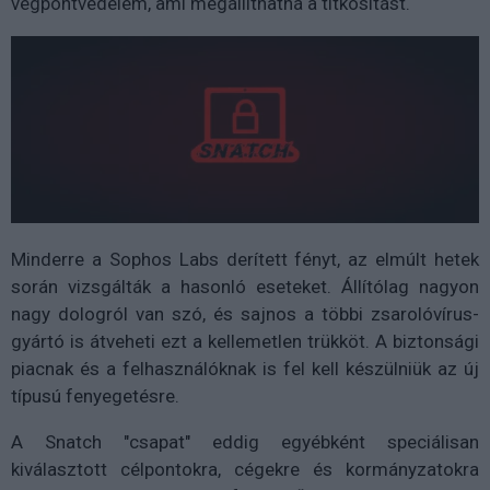
végpontvédelem, ami megállíthatná a titkosítást.
Minderre a Sophos Labs derített fényt, az elmúlt hetek
során vizsgálták a hasonló eseteket. Állítólag nagyon
nagy dologról van szó, és sajnos a többi zsarolóvírus-
gyártó is átveheti ezt a kellemetlen trükköt. A biztonsági
piacnak és a felhasználóknak is fel kell készülniük az új
típusú fenyegetésre.
A Snatch "csapat" eddig egyébként speciálisan
kiválasztott célpontokra, cégekre és kormányzatokra