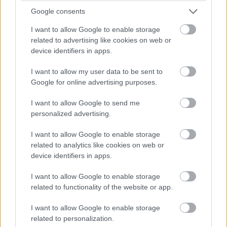
Azzal, hogy az Oculus meglépi ezt a frissítést, újra piaci
Google consents
előnyre tehet szert a meglévő versenytársakkal, például a
HTC Vive családdal szemben, de csábítóbb ajánlatot
I want to allow Google to enable storage
jelenthet a szintén kontrollerekkel működő új Valve
related to advertising like cookies on web or
device identifiers in apps.
csúcs-headset, az Index ellenében is.
I want to allow my user data to be sent to
Google for online advertising purposes.
Pulzusméréssel segíti a biztonságos mozgást az új
I want to allow Google to send me
balatoni kardioösvény (X)
personalized advertising.
4 és egy 8 km-es egészségügyi tanösvény nyílt
Balatonalmádiban.
I want to allow Google to enable storage
related to analytics like cookies on web or
device identifiers in apps.
I want to allow Google to enable storage
Címkék:
#oculus
#quest
#kézkövetés
#kéz
related to functionality of the website or app.
#vezérlés
#irányítás
#kontroller
#vr
#headset
I want to allow Google to enable storage
related to personalization.