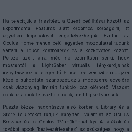
Ha telepítjük a frissítést, a Quest beállításai között az
Experimental Features alatt érdemes keresgélni, itt
egyetlen kapcsolóval engedélyezhetjük. Ezután az
Oculus Home menün belül egyetlen mozdulattal tudunk
váltani a Touch kontrollerek és a kézkövetés között.
Persze azért arra még ne számítson senki, hogy
mostantól a LightSaber virtuális fénykardjainak
irányításához is elegendő Bruce Lee wannabe módjára
kézéllel suhogtatni szanaszét, az új módszerrel egyelőre
csak viszonylag limitált funkció lesz elérhető. Viszont
csak az appok fejlesztőin múlik, meddig kell várnunk.
Puszta kézzel hadonászva első körben a Library és a
Store felületeket tudjuk irányítani, valamint az Oculus
Browser és az Oculus TV működhet így. A játékok és
további appok "kézivezérléséhez" az szükséges, hogy a