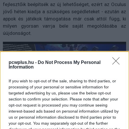
fejlesztőik beépítsék az új lehetőséget, ezért az Oculus
jövő héten kiadja a szükséges segédleteket - ezután az
appok és játékok támogatása már csak attól függ, ki
milyen gyorsan varrja bele saját megoldásába az
úújdonságot.
pcwplus.hu -
Do Not Process My Personal
Information
If you wish to opt-out of the sale, sharing to third parties, or
processing of your personal or sensitive information for
targeted advertising by us, please use the below opt-out
section to confirm your selection. Please note that after your
opt-out request is processed you may continue seeing
interest-based ads based on personal information utilized by
us or personal information disclosed to third parties prior to
your opt-out. You may separately opt-out of the further
A további Oculus headsetekben szintén felesleges