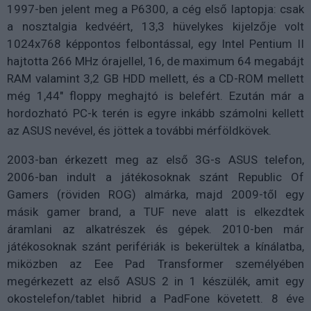
1997-ben jelent meg a P6300, a cég első laptopja: csak
a nosztalgia kedvéért, 13,3 hüvelykes kijelzője volt
1024x768 képpontos felbontással, egy Intel Pentium II
hajtotta 266 MHz órajellel, 16, de maximum 64 megabájt
RAM valamint 3,2 GB HDD mellett, és a CD-ROM mellett
még 1,44" floppy meghajtó is belefért. Ezután már a
hordozható PC-k terén is egyre inkább számolni kellett
az ASUS nevével, és jöttek a további mérföldkövek.
2003-ban érkezett meg az első 3G-s ASUS telefon,
2006-ban indult a játékosoknak szánt Republic Of
Gamers (röviden ROG) almárka, majd 2009-től egy
másik gamer brand, a TUF neve alatt is elkezdtek
áramlani az alkatrészek és gépek. 2010-ben már
játékosoknak szánt perifériák is bekerültek a kínálatba,
miközben az Eee Pad Transformer személyében
megérkezett az első ASUS 2 in 1 készülék, amit egy
okostelefon/tablet hibrid a PadFone követett. 8 éve