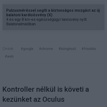
Pulzusméréssel segíti a biztonságos mozgást az új
balatoni kardioösvény (X)
4 és egy 8 km-es egészségügyi tanösvény nyílt
Balatonalmádiban.
Címkék:
#google
#chrome
#böngésző
#frissítés
#web
Kontroller nélkül is követi a
kezünket az Oculus