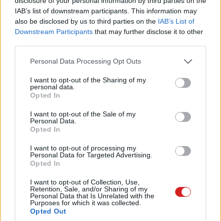
disclosure of your personal information by third parties on the
keresgélni a kézkövetést ehhez ugyanis a vezeték nélküli
IAB’s list of downstream participants. This information may
Quest speciális kameráira és szenzoraira van szükség. A
also be disclosed by us to third parties on the
IAB’s List of
cég szerint a kezek térbeli helyzetének és mozgásának
Downstream Participants
that may further disclose it to other
felismeréséhez a szenzorokon kívül öntanuló
third parties.
mesterséges intelligencia is szükséges, ez különbözteti
Please note that this website/app uses one or more Google
Personal Data Processing Opt Outs
meg (a használat során elvileg egyre pontosabban) a két
services and may gather and store information including but
kezet egymástól és a környezet egyéb elemeitől. A
not limited to your visit or usage behaviour. You may click to
I want to opt-out of the Sharing of my
personal data.
fejlesztési dokumentációk szerint a végeredmény olyan
grant or deny consent to Google and its third-party tags to
Opted In
use your data for below specified purposes in below Google
pontos is lehet, hogy akár a Touch kontrollereknél is
consent section.
I want to opt-out of the Sale of my
jobban követhetőek a kézmozdulatok, akár az egyes
Personal Data.
ujjak különálló érzékeléséig, tehát lassan eljöhetnek azok
Opted In
az alkalmazások, ahol a kezünket a virtuális
I want to opt-out of processing my
környezetben is pont úgy használhatjuk, ahogy a
Personal Data for Targeted Advertising.
Opted In
valóságban. A fenti videón is látszik, hogy egyes
elemeket például rámutatással, vagy "összecsípem és
I want to opt-out of Collection, Use,
húzom" mozdulattal lehet kezelni, és a művelet láthatóan
Retention, Sale, and/or Sharing of my
Personal Data that Is Unrelated with the
simán fut.
Purposes for which it was collected.
Opted Out