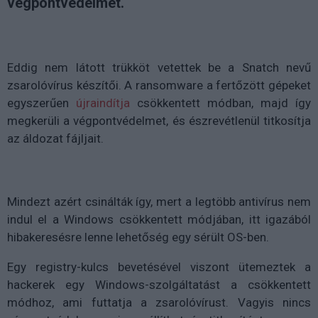
végpontvédelmet.
Eddig nem látott trükköt vetettek be a Snatch nevű
zsarolóvírus készítői. A ransomware a fertőzött gépeket
egyszerűen
újraindítja
csökkentett módban, majd így
megkerüli a végpontvédelmet, és észrevétlenül titkosítja
az áldozat fájljait.
Mindezt azért csinálták így, mert a legtöbb antivírus nem
indul el a Windows csökkentett módjában, itt igazából
hibakeresésre lenne lehetőség egy sérült OS-ben.
Egy registry-kulcs bevetésével viszont ütemeztek a
hackerek egy Windows-szolgáltatást a csökkentett
módhoz, ami futtatja a zsarolóvírust. Vagyis nincs