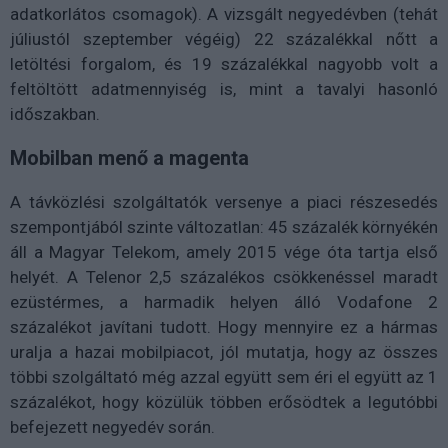
adatkorlátos csomagok). A vizsgált negyedévben (tehát
júliustól szeptember végéig) 22 százalékkal nőtt a
letöltési forgalom, és 19 százalékkal nagyobb volt a
feltöltött adatmennyiség is, mint a tavalyi hasonló
időszakban.
Mobilban menő a magenta
A távközlési szolgáltatók versenye a piaci részesedés
szempontjából szinte változatlan: 45 százalék környékén
áll a Magyar Telekom, amely 2015 vége óta tartja első
helyét. A Telenor 2,5 százalékos csökkenéssel maradt
ezüstérmes, a harmadik helyen álló Vodafone 2
százalékot javítani tudott. Hogy mennyire ez a hármas
uralja a hazai mobilpiacot, jól mutatja, hogy az összes
többi szolgáltató még azzal együtt sem éri el együtt az 1
százalékot, hogy közülük többen erősödtek a legutóbbi
befejezett negyedév során.