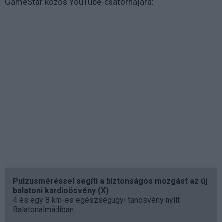
GameStar közös YouTube-csatornájára:
Pulzusméréssel segíti a biztonságos mozgást az új
balatoni kardioösvény (X)
4 és egy 8 km-es egészségügyi tanösvény nyílt
Balatonalmádiban.