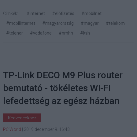
Címkék:
#internet
#előfizetés
#mobilnet
#mobilinternet
#magyarország
#magyar
#telekom
#telenor
#vodafone
#nmhh
#ksh
TP-Link DECO M9 Plus router
bemutató - tökéletes Wi-Fi
lefedettség az egész házban
Kedvencekhez
PC World
|
2019 december 9. 16:43