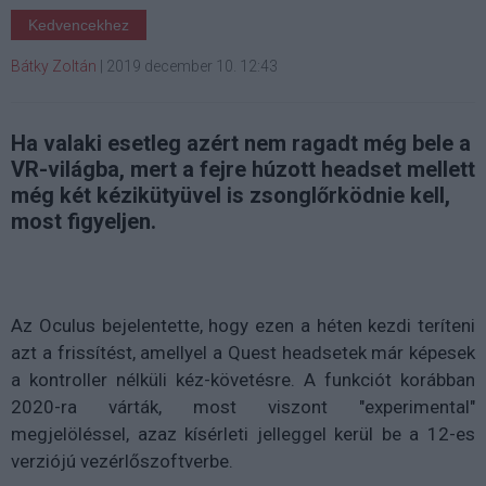
Kedvencekhez
Bátky Zoltán
|
2019 december 10. 12:43
Ha valaki esetleg azért nem ragadt még bele a
VR-világba, mert a fejre húzott headset mellett
még két kézikütyüvel is zsonglőrködnie kell,
most figyeljen.
Az Oculus bejelentette, hogy ezen a héten kezdi teríteni
azt a frissítést, amellyel a Quest headsetek már képesek
a kontroller nélküli kéz-követésre. A funkciót korábban
2020-ra várták, most viszont "experimental"
megjelöléssel, azaz kísérleti jelleggel kerül be a 12-es
verziójú vezérlőszoftverbe.