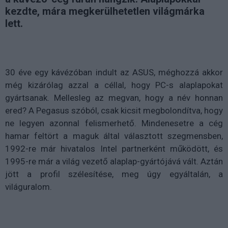
kezdte, mára megkerülhetetlen világmárka
lett.
30 éve egy kávézóban indult az ASUS, méghozzá akkor
még kizárólag azzal a céllal, hogy PC-s alaplapokat
gyártsanak. Mellesleg az megvan, hogy a név honnan
ered? A Pegasus szóból, csak kicsit megbolondítva, hogy
ne legyen azonnal felismerhető. Mindenesetre a cég
hamar feltört a maguk által választott szegmensben,
1992-re már hivatalos Intel partnerként működött, és
1995-re már a világ vezető alaplap-gyártójává vált. Aztán
jött a profil szélesítése, meg úgy egyáltalán, a
világuralom.