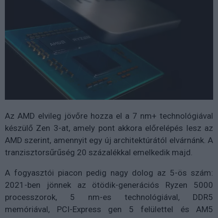
Az AMD elvileg jövőre hozza el a 7 nm+ technológiával
készülő Zen 3-at, amely pont akkora előrelépés lesz az
AMD szerint, amennyit egy új architektúrától elvárnánk. A
tranzisztorsűrűség 20 százalékkal emelkedik majd.
A fogyasztói piacon pedig nagy dolog az 5-ös szám:
2021-ben jönnek az ötödik-generációs Ryzen 5000
processzorok, 5 nm-es technológiával, DDR5
memóriával, PCI-Express gen 5 felülettel és AM5