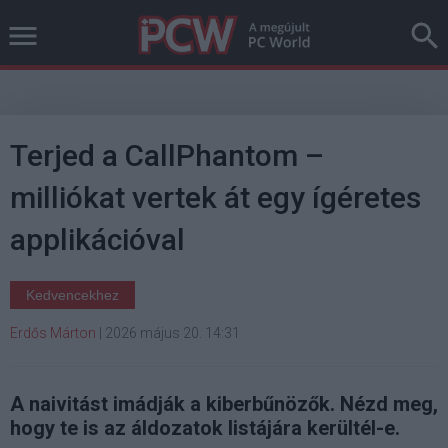
Terjed a CallPhantom –
milliókat vertek át egy ígéretes
applikációval
Kedvencekhez
Erdős Márton
|
2026 május 20. 14:31
A naivitást imádják a kiberbűnözők. Nézd meg,
hogy te is az áldozatok listájára kerültél-e.