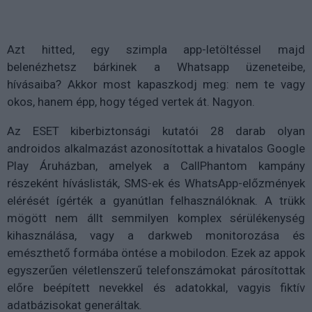
Azt hitted, egy szimpla app-letöltéssel majd
belenézhetsz bárkinek a Whatsapp üzeneteibe,
hívásaiba? Akkor most kapaszkodj meg: nem te vagy
okos, hanem épp, hogy téged vertek át. Nagyon.
Az ESET kiberbiztonsági kutatói 28 darab olyan
androidos alkalmazást azonosítottak a hivatalos Google
Play Áruházban, amelyek a CallPhantom kampány
részeként híváslisták, SMS-ek és WhatsApp-előzmények
elérését ígérték a gyanútlan felhasználóknak. A trükk
mögött nem állt semmilyen komplex sérülékenység
kihasználása, vagy a darkweb monitorozása és
emészthető formába öntése a mobilodon. Ezek az appok
egyszerűen véletlenszerű telefonszámokat párosítottak
előre beépített nevekkel és adatokkal, vagyis fiktív
adatbázisokat generáltak.