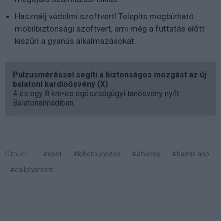
Használj védelmi szoftvert! Telepíts megbízható
mobilbiztonsági szoftvert, ami még a futtatás előtt
kiszűri a gyanús alkalmazásokat.
Pulzusméréssel segíti a biztonságos mozgást az új
balatoni kardioösvény (X)
4 és egy 8 km-es egészségügyi tanösvény nyílt
Balatonalmádiban.
Címkék:
#eset
#kiberbűnözés
#átverés
#hamis app
#callphantom