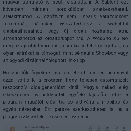
magyar útmutató is segít elsajátítani. A Sablont ezt
követően minden porcikájában szerkesztheted,
átalakíthatod. A szoftver nem lineáris varázslóként
funkcionál, bármikor visszatérhetsz a weboldal
alapbeállításaihoz, vagy új oldalt hozhatsz létre,
átrendezheted az oldaltérképet stb. A WebSite X5 Go
még az apróbb finomhangolásokra is lehetőséget ad, és
olyan extrákat is támogat, mint például a Showbox vagy
az egyedi dizájnnal felépített link-tipp.
Hozzáértők figyelmét és szeretetét minden bizonnyal
azzal váltja ki a program, hogy teljesen automatizált
reszponzív oldalgenerálást kínál. Vagyis neked elég
elkészítened weboldaladat egyféle kijelzőméretre, a
program magától előállítja és aktiválja a mobilos és
egyéb nézeteket. Ezt persze szerkesztheted is, ha a
program alapértelmezése nem válna be.