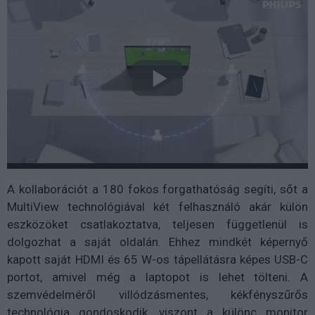
A kollaborációt a 180 fokos forgathatóság segíti, sőt a
MultiView technológiával két felhasználó akár külön
eszközöket csatlakoztatva, teljesen függetlenül is
dolgozhat a saját oldalán. Ehhez mindkét képernyő
kapott saját HDMI és 65 W-os tápellátásra képes USB-C
portot, amivel még a laptopot is lehet tölteni. A
szemvédelméről villódzásmentes, kékfényszűrős
technológia gondoskodik, viszont a különc monitor