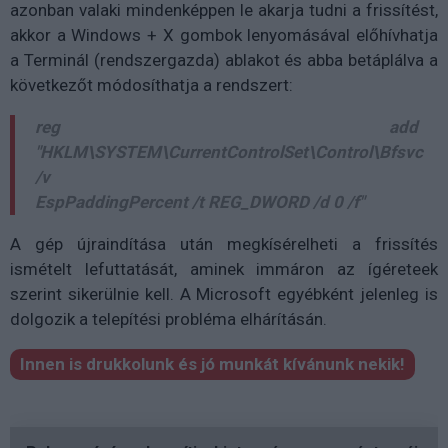
azonban valaki mindenképpen le akarja tudni a frissítést,
akkor a Windows + X gombok lenyomásával előhívhatja
a Terminál (rendszergazda) ablakot és abba betáplálva a
következőt módosíthatja a rendszert:
reg add
"HKLM\SYSTEM\CurrentControlSet\Control\Bfsvc
/v
EspPaddingPercent /t REG_DWORD /d 0 /f"
A gép újraindítása után megkísérelheti a frissítés
ismételt lefuttatását, aminek immáron az ígéreteek
szerint sikerülnie kell. A Microsoft egyébként jelenleg is
dolgozik a telepítési probléma elhárításán.
Innen is drukkolunk és jó munkát kívánunk nekik!