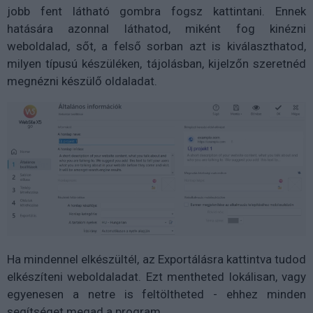
jobb fent látható gombra fogsz kattintani. Ennek
hatására azonnal láthatod, miként fog kinézni
weboldalad, sőt, a felső sorban azt is kiválaszthatod,
milyen típusú készüléken, tájolásban, kijelzőn szeretnéd
megnézni készülő oldaladat.
Ha mindennel elkészültél, az Exportálásra kattintva tudod
elkészíteni weboldaladat. Ezt mentheted lokálisan, vagy
egyenesen a netre is feltöltheted - ehhez minden
segítséget megad a program.