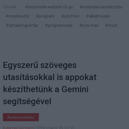
Címkék:
#incomedia website x5 go
#weboldal-szerkesztés
#szerkesztő
#program
#szoftver
#alkalmazás
#tartalomgyártás
#programozás
#pcw max
#teszt
Egyszerű szöveges
utasításokkal is appokat
készíthetünk a Gemini
segítségével
Kedvencekhez
Kelemen Richárd
|
2026 május 20. 07:31