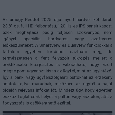
Az amúgy Reddot 2025 díjat nyert hardver két darab
23,8"-os, full HD-felbontású, 120 Hz-es IPS panelt kapott,
ezek meghajtása pedig teljesen szokványos, nem
igényel speciális hardveres vagy szoftveres
előkészületeket. A SmartView és DualView funkciókkal a
tartalom egyetlen forrásból osztható meg, de
természetesen a fent felvázolt tükrözés mellett a
praktikusabb kiterjesztés is választható, hogy azért
mégse pont ugyanazt lássa az ügyfél, mint az ügyintéző.
Így a banki vagy ügyfélszolgálati pultoknál az érzékeny
adatok rejtve maradnak, miközben az ügyfél a saját
oldalán releváns infókat lát. Mindezt úgy, hogy egyetlen
eszköz foglal csak helyet a pulton vagy asztalon, sőt, a
fogyasztás is csökkenthető ezáltal.