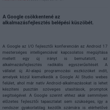
A Google csökkentené az
alkalmazásfejlesztés belépési küszöbét.
A Google az I/O fejlesztői konferencián az Android 17
mesterséges intelligenciával kapcsolatos megújítása
mellett egy új irányt is bemutatott, az
alkalmazásfejlesztés radikális egyszerűsítését. A
vállalat új AI-alapú programozási eszközöket indít,
amelyek közül kiemelkedik a Google AI Studio webes
felület, ahol már natív Android-alkalmazásokat is lehet
készíteni pusztán szöveges utasítások, promptok
segítségével. A Google szerint ehhez akár semmilyen
előzetes fejlesztői tapasztalat sem szükséges, így a
rendszer gyakorlatilag kezdők számára is elérhetővé