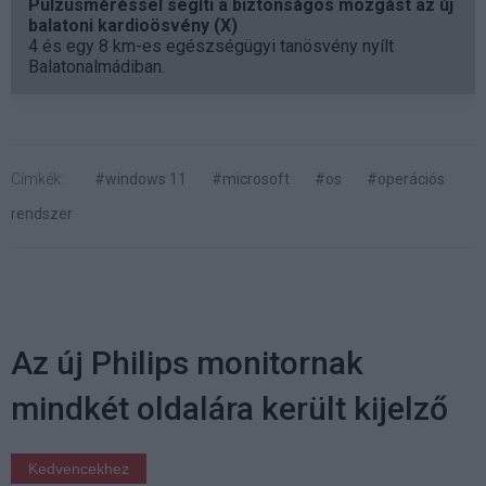
Pulzusméréssel segíti a biztonságos mozgást az új
balatoni kardioösvény (X)
4 és egy 8 km-es egészségügyi tanösvény nyílt
Balatonalmádiban.
Címkék:
#windows 11
#microsoft
#os
#operációs
rendszer
Az új Philips monitornak
mindkét oldalára került kijelző
Kedvencekhez