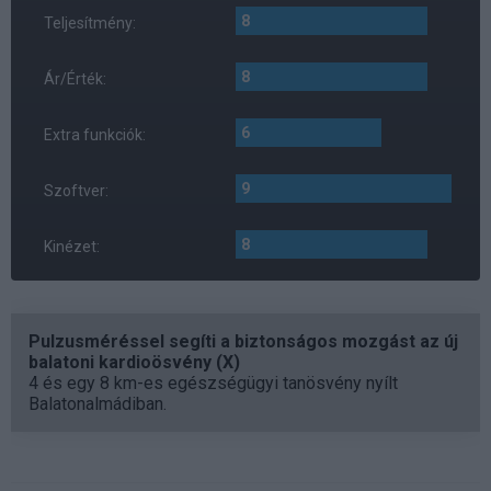
8
Teljesítmény:
8
Ár/Érték:
6
Extra funkciók:
9
Szoftver:
8
Kinézet:
Pulzusméréssel segíti a biztonságos mozgást az új
balatoni kardioösvény (X)
4 és egy 8 km-es egészségügyi tanösvény nyílt
Balatonalmádiban.