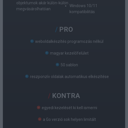
objektumok akár külön-külön
Windows 10/11
megvásárolhatóan
kompatibilitás
PRO
weboldalkészítés programozás nélkül
magyar kezelőfelület
50 sablon
reszponzív oldalak automatikus elkészítése
KONTRA
egyedi kezelését ki kell ismerni
a Go verzió sok helyen limitált