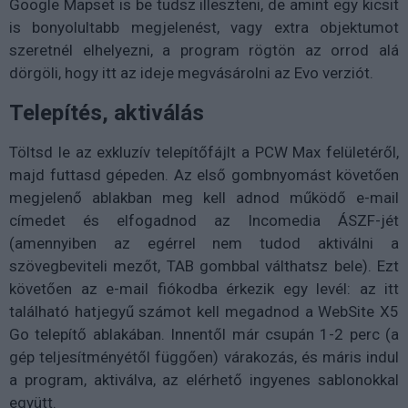
Google Mapset is be tudsz illeszteni, de amint egy kicsit
is bonyolultabb megjelenést, vagy extra objektumot
szeretnél elhelyezni, a program rögtön az orrod alá
dörgöli, hogy itt az ideje megvásárolni az Evo verziót.
Telepítés, aktiválás
Töltsd le az exkluzív telepítőfájlt a PCW Max felületéről,
majd futtasd gépeden. Az első gombnyomást követően
megjelenő ablakban meg kell adnod működő e-mail
címedet és elfogadnod az Incomedia ÁSZF-jét
(amennyiben az egérrel nem tudod aktiválni a
szövegbeviteli mezőt, TAB gombbal válthatsz bele). Ezt
követően az e-mail fiókodba érkezik egy levél: az itt
található hatjegyű számot kell megadnod a WebSite X5
Go telepítő ablakában. Innentől már csupán 1-2 perc (a
gép teljesítményétől függően) várakozás, és máris indul
a program, aktiválva, az elérhető ingyenes sablonokkal
együtt.