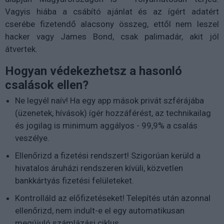
Vagyis hiába a csábító ajánlat és az ígért adatért
cserébe fizetendő alacsony összeg, ettől nem leszel
hacker vagy James Bond, csak palimadár, akit jól
átvertek.
Hogyan védekezhetsz a hasonló
csalások ellen?
Ne legyél naív! Ha egy app mások privát szférájába
(üzenetek, hívások) ígér hozzáférést, az technikailag
és jogilag is minimum aggályos - 99,9% a csalás
veszélye.
Ellenőrizd a fizetési rendszert! Szigorúan kerüld a
hivatalos áruházi rendszeren kívüli, közvetlen
bankkártyás fizetési felületeket.
Kontrolláld az előfizetéseket! Telepítés után azonnal
ellenőrizd, nem indult-e el egy automatikusan
megújuló számlázási ciklus.