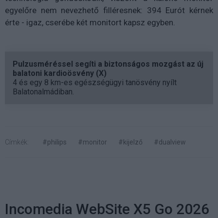
egyelőre nem nevezhető filléresnek: 394 Eurót kérnek
érte - igaz, cserébe két monitort kapsz egyben.
Pulzusméréssel segíti a biztonságos mozgást az új
balatoni kardioösvény (X)
4 és egy 8 km-es egészségügyi tanösvény nyílt
Balatonalmádiban.
Címkék:
#philips
#monitor
#kijelző
#dualview
Incomedia WebSite X5 Go 2026