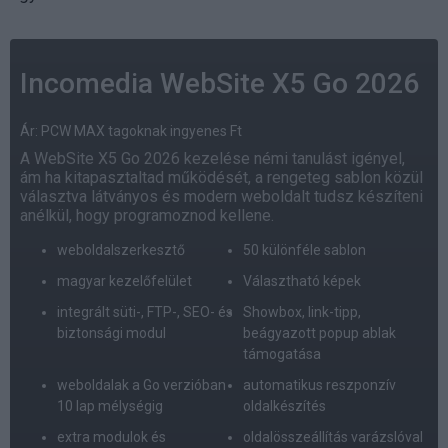
Incomedia WebSite X5 Go 2026
Ár: PCW MAX tagoknak ingyenes Ft
A WebSite X5 Go 2026 kezelése némi tanulást igényel,
ám ha kitapasztaltad működését, a rengeteg sablon közül
választva látványos és modern weboldalt tudsz készíteni
anélkül, hogy programoznod kellene.
weboldalszerkesztő
50 különféle sablon
magyar kezelőfelület
Választható képek
integrált süti-, FTP-, SEO- és
Showbox, link-tipp,
biztonsági modul
beágyazott popup ablak
támogatása
weboldalak a Go verzióban
automatikus reszponzív
10 lap mélységig
oldalkészítés
extra modulok és
oldalösszeállítás varázslóval