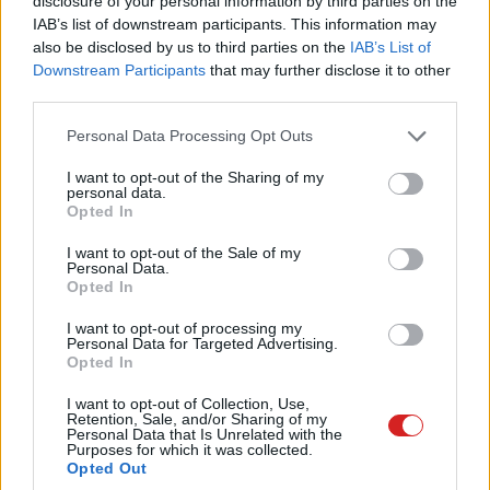
disclosure of your personal information by third parties on the
IAB’s list of downstream participants. This information may
meg újabb és újabb területeken, hogy totálisan átalakítsa
also be disclosed by us to third parties on the
IAB’s List of
azt, ahogy eddig az adott feladatot végeztük. Hogy miért
Downstream Participants
that may further disclose it to other
kezdjük ezzel egy kreatív szoftver bemutatóját? Hát
third parties.
azért, mert a weboldalak készítésénél is jelen van már az
Please note that this website/app uses one or more Google
AI, sőt, a vibe coding is. Azt, hogy ez jó-e vagy nem, nem
Personal Data Processing Opt Outs
services and may gather and store information including but
most fogjuk eldönteni, de az biztos, hogy jelenlegi
not limited to your visit or usage behaviour. You may click to
I want to opt-out of the Sharing of my
állapotában még laikusok számára nem javasolnánk - és
personal data.
grant or deny consent to Google and its third-party tags to
Opted In
talán hozzáértők számára is csak fenntartásokkal.
use your data for below specified purposes in below Google
consent section.
I want to opt-out of the Sale of my
Ha mégis úgy szeretnél megjelenni az Interneten, hogy
Personal Data.
Opted In
egyedi, saját igényeidre szabott weboldalt készítesz,
vagy meg kell tanulnod programozni, plusz a webdizájnt
I want to opt-out of processing my
Personal Data for Targeted Advertising.
és még számos más szakmát, vagy egy megfelelően
Opted In
felszerelt szerkesztőprogramot keresni. A WebSite X5
épp egy ilyen szoftver: hagyja kibontakozni a
I want to opt-out of Collection, Use,
Retention, Sale, and/or Sharing of my
kreativitásodat, miközben leveszi a válladról a
Personal Data that Is Unrelated with the
Purposes for which it was collected.
programozás, paraméterezés stb. terhét. Régi motoros
Opted Out
PCW Max előfizetők számára már ismerős lehet a