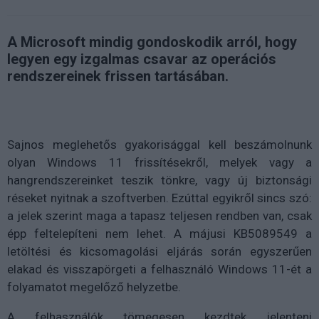
A Microsoft mindig gondoskodik arról, hogy
legyen egy izgalmas csavar az operációs
rendszereinek frissen tartásában.
Sajnos meglehetős gyakorisággal kell beszámolnunk
olyan Windows 11 frissítésekről, melyek vagy a
hangrendszereinket teszik tönkre, vagy új biztonsági
réseket nyitnak a szoftverben. Ezúttal egyikről sincs szó:
a jelek szerint maga a tapasz teljesen rendben van, csak
épp feltelepíteni nem lehet. A májusi KB5089549 a
letöltési és kicsomagolási eljárás során egyszerűen
elakad és visszapörgeti a felhasználó Windows 11-ét a
folyamatot megelőző helyzetbe.
A felhasználók tömegesen kezdtek jelenteni