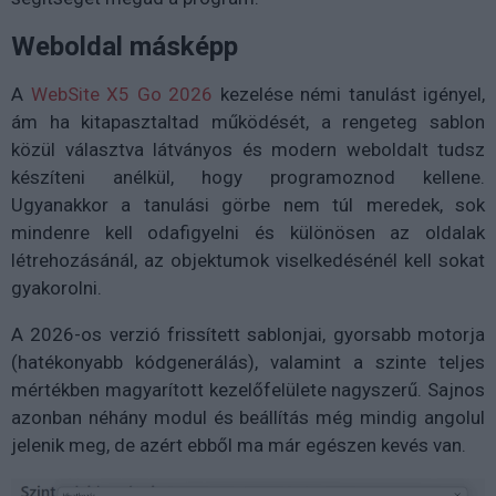
Weboldal másképp
A
WebSite X5 Go 2026
kezelése némi tanulást igényel,
ám ha kitapasztaltad működését, a rengeteg sablon
közül választva látványos és modern weboldalt tudsz
készíteni anélkül, hogy programoznod kellene.
Ugyanakkor a tanulási görbe nem túl meredek, sok
mindenre kell odafigyelni és különösen az oldalak
létrehozásánál, az objektumok viselkedésénél kell sokat
gyakorolni.
A 2026-os verzió frissített sablonjai, gyorsabb motorja
(hatékonyabb kódgenerálás), valamint a szinte teljes
mértékben magyarított kezelőfelülete nagyszerű. Sajnos
azonban néhány modul és beállítás még mindig angolul
jelenik meg, de azért ebből ma már egészen kevés van.