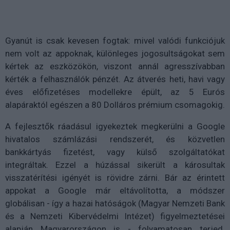
Gyanút is csak kevesen fogtak: mivel valódi funkciójuk
nem volt az appoknak, különleges jogosultságokat sem
kértek az eszközökön, viszont annál agresszívabban
kérték a felhasználók pénzét. Az átverés heti, havi vagy
éves előfizetéses modellekre épült, az 5 Eurós
alapáraktól egészen a 80 Dolláros prémium csomagokig.
A fejlesztők ráadásul igyekeztek megkerülni a Google
hivatalos számlázási rendszerét, és közvetlen
bankkártyás fizetést, vagy külső szolgáltatókat
integráltak. Ezzel a húzással sikerült a károsultak
visszatérítési igényét is rövidre zárni. Bár az érintett
appokat a Google már eltávolította, a módszer
globálisan - így a hazai hatóságok (Magyar Nemzeti Bank
és a Nemzeti Kibervédelmi Intézet) figyelmeztetései
alapján Magyarországon is - folyamatosan terjed.