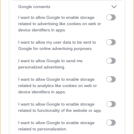
program, aminek most legújabb változatát próbáltuk ki.
Google consents
I want to allow Google to enable storage
related to advertising like cookies on web or
device identifiers in apps.
I want to allow my user data to be sent to
Google for online advertising purposes.
I want to allow Google to send me
personalized advertising.
I want to allow Google to enable storage
related to analytics like cookies on web or
device identifiers in apps.
Egyszerű, gyors, kattintós
I want to allow Google to enable storage
Általában rendszerkarbantartó szoftvereknél dívik az
related to functionality of the website or app.
egykattintásos, mágikus, mindent megoldó rutin. Nos, a
I want to allow Google to enable storage
WebSite X5 Go 2026
weboldal-szerkesztő
related to personalization.
programjában ilyen nincsen, de azért ennél nem sokkal