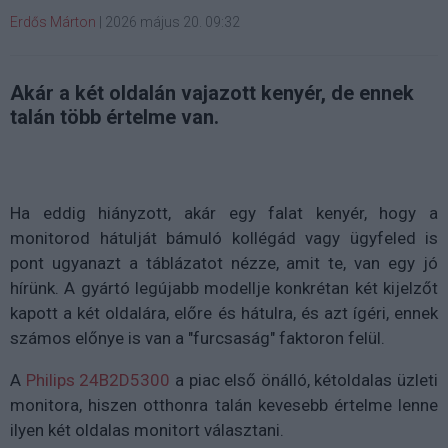
Erdős Márton
|
2026 május 20. 09:32
Akár a két oldalán vajazott kenyér, de ennek
talán több értelme van.
Ha eddig hiányzott, akár egy falat kenyér, hogy a
monitorod hátulját bámuló kollégád vagy ügyfeled is
pont ugyanazt a táblázatot nézze, amit te, van egy jó
hírünk. A gyártó legújabb modellje konkrétan két kijelzőt
kapott a két oldalára, előre és hátulra, és azt ígéri, ennek
számos előnye is van a "furcsaság" faktoron felül.
A
Philips 24B2D5300
a piac első önálló, kétoldalas üzleti
monitora, hiszen otthonra talán kevesebb értelme lenne
ilyen két oldalas monitort választani.