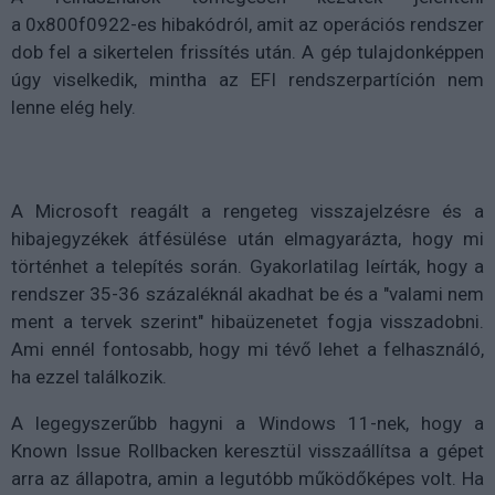
a 0x800f0922-es hibakódról, amit az operációs rendszer
dob fel a sikertelen frissítés után. A gép tulajdonképpen
úgy viselkedik, mintha az EFI rendszerpartíción nem
lenne elég hely.
A Microsoft reagált a rengeteg visszajelzésre és a
hibajegyzékek átfésülése után elmagyarázta, hogy mi
történhet a telepítés során. Gyakorlatilag leírták, hogy a
rendszer 35-36 százaléknál akadhat be és a "valami nem
ment a tervek szerint" hibaüzenetet fogja visszadobni.
Ami ennél fontosabb, hogy mi tévő lehet a felhasználó,
ha ezzel találkozik.
A legegyszerűbb hagyni a Windows 11-nek, hogy a
Known Issue Rollbacken keresztül visszaállítsa a gépet
arra az állapotra, amin a legutóbb működőképes volt. Ha