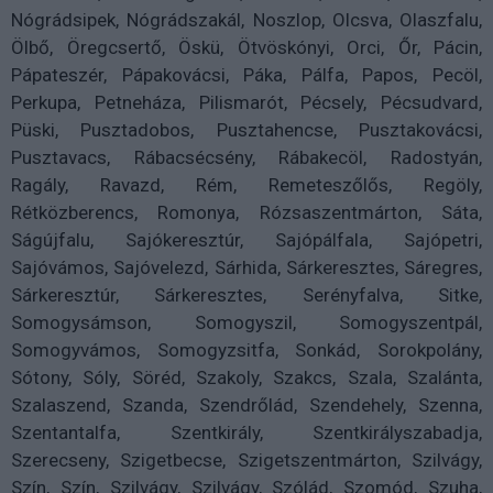
Nógrádsipek, Nógrádszakál, Noszlop, Olcsva, Olaszfalu,
Ölbő, Öregcsertő, Öskü, Ötvöskónyi, Orci, Őr, Pácin,
Pápateszér, Pápakovácsi, Páka, Pálfa, Papos, Pecöl,
Perkupa, Petneháza, Pilismarót, Pécsely, Pécsudvard,
Püski, Pusztadobos, Pusztahencse, Pusztakovácsi,
Pusztavacs, Rábacsécsény, Rábakecöl, Radostyán,
Ragály, Ravazd, Rém, Remeteszőlős, Regöly,
Rétközberencs, Romonya, Rózsaszentmárton, Sáta,
Ságújfalu, Sajókeresztúr, Sajópálfala, Sajópetri,
Sajóvámos, Sajóvelezd, Sárhida, Sárkeresztes, Sáregres,
Sárkeresztúr, Sárkeresztes, Serényfalva, Sitke,
Somogysámson, Somogyszil, Somogyszentpál,
Somogyvámos, Somogyzsitfa, Sonkád, Sorokpolány,
Sótony, Sóly, Söréd, Szakoly, Szakcs, Szala, Szalánta,
Szalaszend, Szanda, Szendrőlád, Szendehely, Szenna,
Szentantalfa, Szentkirály, Szentkirályszabadja,
Szerecseny, Szigetbecse, Szigetszentmárton, Szilvágy,
Szín, Szín, Szilvágy, Szilvágy, Szólád, Szomód, Szuha,