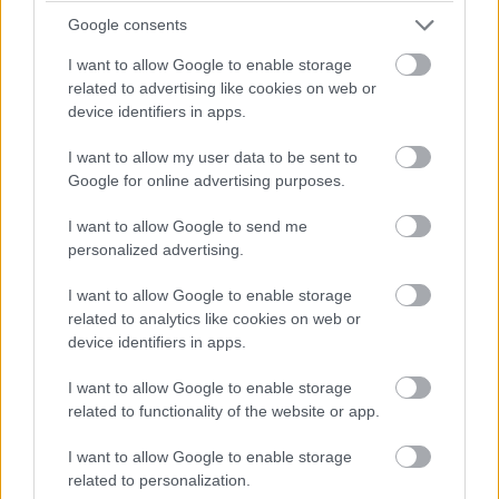
Cered, Csajág, Csány, Csaroda, Csákberény, Csikéria,
Google consents
Csobád, Csokonyavisonta, Csököly, Daka,
I want to allow Google to enable storage
Daruszentmiklós, Dencsháza, Detk, Drávaszabolcs,
related to advertising like cookies on web or
Dunafalva, Egerfarmos, Egyházasfalu, Eperjeske,
device identifiers in apps.
Feketeerdő, Ferencszállás, Fertőszéplak, Fülöpháza,
I want to allow my user data to be sent to
Gemzse, Geszt, Golop, Gulács, Györköny, Gyöngyösfalu,
Google for online advertising purposes.
Györe, Hejőszalonta, Hernádnémeti, Hernádvécse,
Hevesaranyos, Hobol, Homokmégy, Hort, Harkakötöny,
I want to allow Google to send me
Ikrény, Istenmezeje, Iván, Ivánc, Jásd, Jászdózsa, Jenő,
personalized advertising.
Karancsberény, Karos, Kázsmárk, Kemenesszentpéter,
I want to allow Google to enable storage
Királd, Kisbajcs, Kispalád, Kistokaj, Kocsord, Kőkút,
related to analytics like cookies on web or
Kolcse, Kosd, Kovácsvágás, Külsővat, Laskod, Lovas,
device identifiers in apps.
Lovászi, Ludányhalászi, Magyargéc, Magyarpolány,
Makád, Majosháza, Markaz, Márkó, Mártély, Medina,
I want to allow Google to enable storage
Mecsér, Mezőkomárom, Mezőszentgyörgy, Miháld,
related to functionality of the website or app.
Mikebuda, Mocsa, Nagybánhegyes, Nagydobos,
I want to allow Google to enable storage
Nagykerki, Nagylózs, Nagysáp, Nagyszentjános,
related to personalization.
Nagyrécse, Nemti, Nékezseny, Nógrádmegyer,