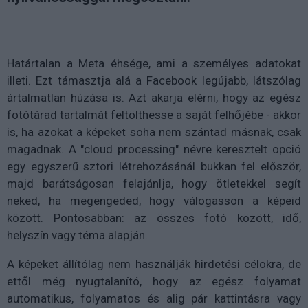
Határtalan a Meta éhsége, ami a személyes adatokat
illeti. Ezt támasztja alá a Facebook legújabb, látszólag
ártalmatlan húzása is. Azt akarja elérni, hogy az egész
fotótárad tartalmát feltölthesse a saját felhőjébe - akkor
is, ha azokat a képeket soha nem szántad másnak, csak
magadnak. A "cloud processing" névre keresztelt opció
egy egyszerű sztori létrehozásánál bukkan fel először,
majd barátságosan felajánlja, hogy ötletekkel segít
neked, ha megengeded, hogy válogasson a képeid
között. Pontosabban: az összes fotó között, idő,
helyszín vagy téma alapján.
A képeket állítólag nem használják hirdetési célokra, de
ettől még nyugtalanító, hogy az egész folyamat
automatikus, folyamatos és alig pár kattintásra vagy