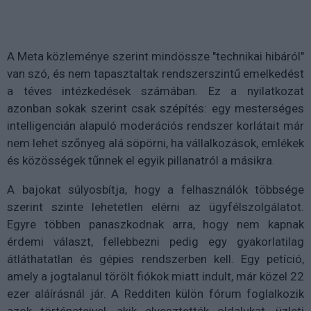
A Meta közleménye szerint mindössze "technikai hibáról"
van szó, és nem tapasztaltak rendszerszintű emelkedést
a téves intézkedések számában. Ez a nyilatkozat
azonban sokak szerint csak szépítés: egy mesterséges
intelligencián alapuló moderációs rendszer korlátait már
nem lehet szőnyeg alá söpörni, ha vállalkozások, emlékek
és közösségek tűnnek el egyik pillanatról a másikra.
A bajokat súlyosbítja, hogy a felhasználók többsége
szerint szinte lehetetlen elérni az ügyfélszolgálatot.
Egyre többen panaszkodnak arra, hogy nem kapnak
érdemi választ, fellebbezni pedig egy gyakorlatilag
átláthatatlan és gépies rendszerben kell. Egy petíció,
amely a jogtalanul törölt fiókok miatt indult, már közel 22
ezer aláírásnál jár. A Redditen külön fórum foglalkozik