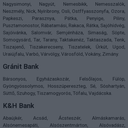
Nagysimonyi, Nagyút, Nemesbikk, Nemesszalók,
Neszmély, Nick, Nyíribrony, Osli, Ostffyasszonyfa, Ozora,
Papkeszi, Parasznya, Pátka, Penyige, Piliny,
Pusztamonostor, Rábatamási, Rakaca, Rátka, Sajóhídvég,
Sajóivánka, Salomvár, Semjénháza, Simaság, Söpte,
Somogysárd, Tar, Tarany, Taktakenéz, Taktaszada, Tenk,
Tiszajenő, Tiszakerecseny, Tiszatelek, Úrkút, Ugod,
Uraiújfalu, Varbó, Várvölgy, Városföld, Vokány, Zimány.
Gránit Bank
Bársonyos, Egyházaskozár, Felsőlajos, Fülöp,
Gyöngyössolymos, Hosszúpereszteg, Sé, Sóshartyán,
Süttő, Szuhogy, Tiszamogyorós, Tófalu, Vajdácska.
K&H Bank
Abaújkér, Acsád, Ácsteszér, Almáskamarás,
Alsónemesapáti, Alsószentmárton, Alsóvadász,