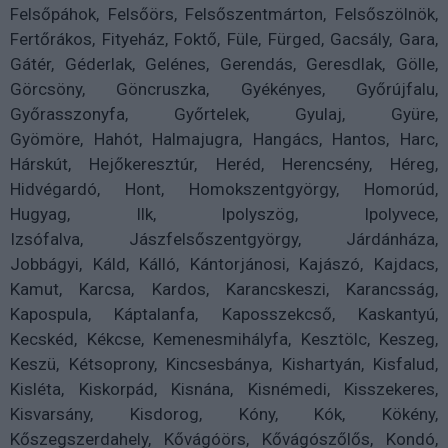
Felsőpáhok, Felsőörs, Felsőszentmárton, Felsőszölnök,
Fertőrákos, Fityeház, Foktő, Füle, Fürged, Gacsály, Gara,
Gátér, Géderlak, Gelénes, Gerendás, Geresdlak, Gölle,
Görcsöny, Göncruszka, Gyékényes, Győrújfalu,
Győrasszonyfa, Győrtelek, Gyulaj, Gyüre,
Gyömöre, Hahót, Halmajugra, Hangács, Hantos, Harc,
Hárskút, Hejőkeresztúr, Heréd, Herencsény, Héreg,
Hidvégardó, Hont, Homokszentgyörgy, Homorúd,
Hugyag, Ilk, Ipolyszög, Ipolyvece,
Izsófalva, Jászfelsőszentgyörgy, Járdánháza,
Jobbágyi, Káld, Kálló, Kántorjánosi, Kajászó, Kajdacs,
Kamut, Karcsa, Kardos, Karancskeszi, Karancsság,
Kapospula, Káptalanfa, Kaposszekcső, Kaskantyú,
Kecskéd, Kékcse, Kemenesmihályfa, Kesztölc, Keszeg,
Keszü, Kétsoprony, Kincsesbánya, Kishartyán, Kisfalud,
Kisléta, Kiskorpád, Kisnána, Kisnémedi, Kisszekeres,
Kisvarsány, Kisdorog, Kóny, Kók, Kökény,
Kőszegszerdahely, Kővágóörs, Kővágószőlős, Kondó,