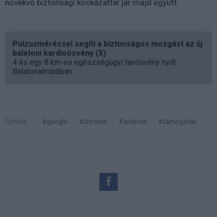
növekvő biztonsági kockázattal jár majd együtt.
Pulzusméréssel segíti a biztonságos mozgást az új
balatoni kardioösvény (X)
4 és egy 8 km-es egészségügyi tanösvény nyílt
Balatonalmádiban.
Címkék:
#google
#chrome
#android
#támogatás