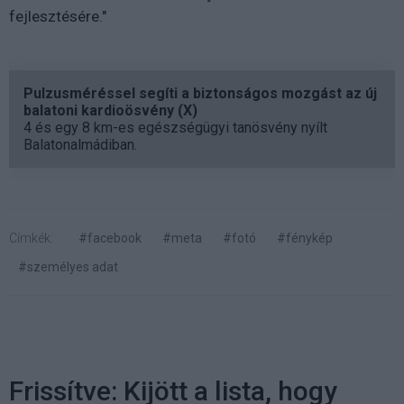
fejlesztésére."
Pulzusméréssel segíti a biztonságos mozgást az új
balatoni kardioösvény (X)
4 és egy 8 km-es egészségügyi tanösvény nyílt
Balatonalmádiban.
Címkék:
#facebook
#meta
#fotó
#fénykép
#személyes adat
Frissítve: Kijött a lista, hogy