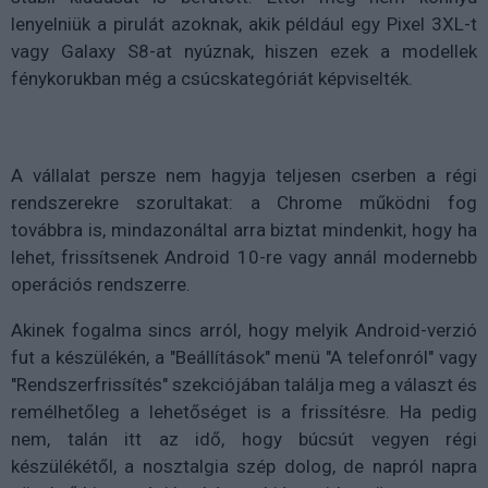
lenyelniük a pirulát azoknak, akik például egy Pixel 3XL-t
vagy Galaxy S8-at nyúznak, hiszen ezek a modellek
fénykorukban még a csúcskategóriát képviselték.
A vállalat persze nem hagyja teljesen cserben a régi
rendszerekre szorultakat: a Chrome működni fog
továbbra is, mindazonáltal arra biztat mindenkit, hogy ha
lehet, frissítsenek Android 10-re vagy annál modernebb
operációs rendszerre.
Akinek fogalma sincs arról, hogy melyik Android-verzió
fut a készülékén, a "Beállítások" menü "A telefonról" vagy
"Rendszerfrissítés" szekciójában találja meg a választ és
remélhetőleg a lehetőséget is a frissítésre. Ha pedig
nem, talán itt az idő, hogy búcsút vegyen régi
készülékétől, a nosztalgia szép dolog, de napról napra