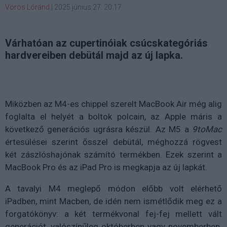
Vörös Lóránd
|
2025 június 27. 20:17
Várhatóan az cupertinóiak csúcskategóriás
hardvereiben debütál majd az új lapka.
Miközben az M4-es chippel szerelt MacBook Air még alig
foglalta el helyét a boltok polcain, az Apple máris a
következő generációs ugrásra készül. Az M5 a
9toMac
értesülései szerint ősszel debütál, méghozzá rögvest
két zászlóshajónak számító termékben. Ezek szerint a
MacBook Pro és az iPad Pro is megkapja az új lapkát.
A tavalyi M4 meglepő módon előbb volt elérhető
iPadben, mint Macben, de idén nem ismétlődik meg ez a
forgatókönyv: a két termékvonal fej-fej mellett vált
generációt, valószínűleg októberben vagy novemberben.