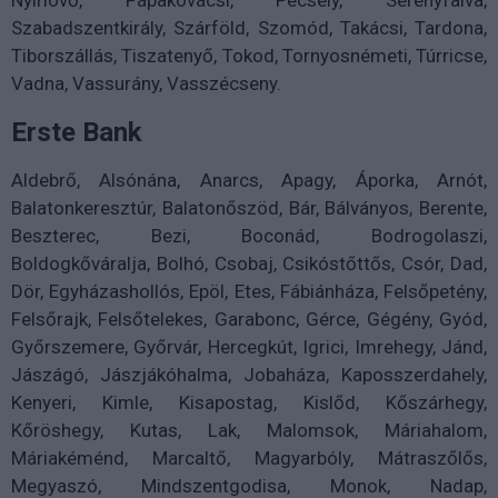
Nyírlövő, Pápakovácsi, Pécsely, Serényfalva,
Szabadszentkirály, Szárföld, Szomód, Takácsi, Tardona,
Tiborszállás, Tiszatenyő, Tokod, Tornyosnémeti, Túrricse,
Vadna, Vassurány, Vasszécseny.
Erste Bank
Aldebrő, Alsónána, Anarcs, Apagy, Áporka, Arnót,
Balatonkeresztúr, Balatonőszöd, Bár, Bálványos, Berente,
Beszterec, Bezi, Boconád, Bodrogolaszi,
Boldogkőváralja, Bolhó, Csobaj, Csikóstőttős, Csór, Dad,
Dör, Egyházashollós, Epöl, Etes, Fábiánháza, Felsőpetény,
Felsőrajk, Felsőtelekes, Garabonc, Gérce, Gégény, Gyód,
Győrszemere, Győrvár, Hercegkút, Igrici, Imrehegy, Jánd,
Jászágó, Jászjákóhalma, Jobaháza, Kaposszerdahely,
Kenyeri, Kimle, Kisapostag, Kislőd, Kőszárhegy,
Kőröshegy, Kutas, Lak, Malomsok, Máriahalom,
Máriakéménd, Marcaltő, Magyarbóly, Mátraszőlős,
Megyaszó, Mindszentgodisa, Monok, Nadap,