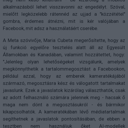
alkalmazásból lehet visszavonni az engedélyt. Szóval,
mielőtt legközelebb rátennéd az ujjad a "közzététel"
gombra, érdemes átnézni, mit is kér valójában a
Facebook, mit adsz a használatáért cserébe.
A Meta szóvivője, Maria Cubeta megerősítette, hogy az
új funkció egyelőre tesztelés alatt áll az Egyesült
Államokban és Kanadában, valamint hozzátettet, hogy:
"Jelenleg olyan lehetőségeket vizsgálunk, amelyek
megkönnyíthetik a tartalommegosztást a Facebookon,
például azzal, hogy az emberek kameratékájából
származó, megosztásra kész és válogatott tartalmakat
javaslunk. Ezek a javaslatok kizárólag választhatók, csak
az adott felhasználó számára jelennek meg - hacsak ő
maga nem dönt a megosztásukról - és bármikor
kikapcsolhatók. A kameratékában lévő médiatartalmak
segíthetnek a javaslatok pontosításában, de ebben a
tesztben nem használjuk őket AI-modellek