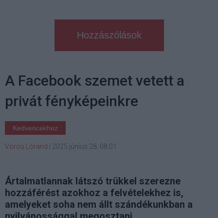
Hozzászólások
A Facebook szemet vetett a
privát fényképeinkre
Kedvencekhez
Vörös Lóránd
|
2025 június 28. 08:01
Ártalmatlannak látszó trükkel szerezne
hozzáférést azokhoz a felvételekhez is,
amelyeket soha nem állt szándékunkban a
nyilvánossággal megosztani.