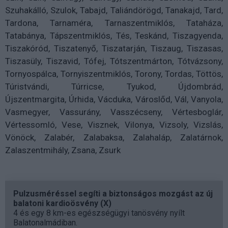
Szuhakálló, Szulok, Tabajd, Taliándörögd, Tanakajd, Tard,
Tardona, Tarnaméra, Tarnaszentmiklós, Tataháza,
Tatabánya, Tápszentmiklós, Tés, Teskánd, Tiszagyenda,
Tiszakóród, Tiszatenyő, Tiszatarján, Tiszaug, Tiszasas,
Tiszasüly, Tiszavid, Tófej, Tótszentmárton, Tótvázsony,
Tornyospálca, Tornyiszentmiklós, Torony, Tordas, Töttös,
Túristvándi, Túrricse, Tyukod, Újdombrád,
Újszentmargita, Úrhida, Vácduka, Városlőd, Vál, Vanyola,
Vasmegyer, Vassurány, Vasszécseny, Vértesboglár,
Vértessomló, Vese, Visznek, Vilonya, Vizsoly, Vizslás,
Vönöck, Zalabér, Zalabaksa, Zalahaláp, Zalatárnok,
Zalaszentmihály, Zsana, Zsurk
Pulzusméréssel segíti a biztonságos mozgást az új
balatoni kardioösvény (X)
4 és egy 8 km-es egészségügyi tanösvény nyílt
Balatonalmádiban.