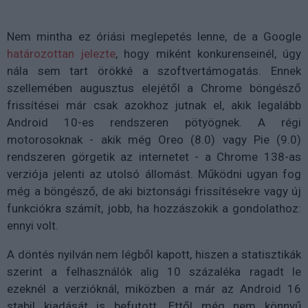
Nem mintha ez óriási meglepetés lenne, de a Google
határozottan jelezte
, hogy miként konkurenseinél, úgy
nála sem tart örökké a szoftvertámogatás. Ennek
szellemében augusztus elejétől a Chrome böngésző
frissítései már csak azokhoz jutnak el, akik legalább
Android 10-es rendszeren pötyögnek. A régi
motorosoknak - akik még Oreo (8.0) vagy Pie (9.0)
rendszeren görgetik az internetet - a Chrome 138-as
verziója jelenti az utolsó állomást. Működni ugyan fog
még a böngésző, de aki biztonsági frissítésekre vagy új
funkciókra számít, jobb, ha hozzászokik a gondolathoz:
ennyi volt.
A döntés nyilván nem légből kapott, hiszen a statisztikák
szerint a felhasználók alig 10 százaléka ragadt le
ezeknél a verzióknál, miközben a már az Android 16
stabil kiadását is befutott. Ettől még nem könnyű