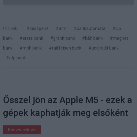
Címkék:
#készpénz
#atm
#bankautomata
#cib
bank
#erste bank
#gránit bank
#k&h bank
#magnet
bank
#mbh bank
#raiffeisen bank
#unicredit bank
#otp bank
Ősszel jön az Apple M5 - ezek a
gépek kaphatják meg elsőként
Kedvencekhez