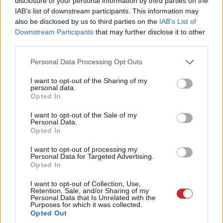
disclosure of your personal information by third parties on the
Sárszentágota, Sátorhely, Sé, Siójut, Soponya, Sorkifalud,
IAB’s list of downstream participants. This information may
Sormás, Szárliget, Szerep, Szentpéterszeg,
also be disclosed by us to third parties on the
IAB’s List of
Downstream Participants
that may further disclose it to other
Szurdokpüspöki, Tényő, Tépe, Tiszaadony,
third parties.
Tiszagyulaháza, Tiszamogyorós, Úny, Ura, Váchartyán,
Vajta, Vállaj, Vámosszabadi, Vámosatya,
Please note that this website/app uses one or more Google
Personal Data Processing Opt Outs
Vasboldogasszony, Végegyháza, Versend, Vitnyéd,
services and may gather and store information including but
not limited to your visit or usage behaviour. You may click to
I want to opt-out of the Sharing of my
Zemplénagárd.
personal data.
grant or deny consent to Google and its third-party tags to
Opted In
use your data for below specified purposes in below Google
MagNet Bank
consent section.
I want to opt-out of the Sale of my
Personal Data.
Csömödér, Erdőhorváti, Felsőnyék, Hegyfalu, Kisgyőr,
Opted In
Nábrád, Paszab, Pusztaszer, Rábapordány, Rád, Rozsály,
I want to opt-out of processing my
Sárosd, Tarnabod.
Personal Data for Targeted Advertising.
Opted In
MBH Bank
I want to opt-out of Collection, Use,
Retention, Sale, and/or Sharing of my
Abaliget, Alacska, Alattyán, Atkár, Attala, Bakonynána,
Personal Data that Is Unrelated with the
Purposes for which it was collected.
Barbacs, Báta, Becsvölgye, Berkesd, Berzék, Besnyő,
Opted Out
Birján, Bogád, Borsodivánka, Bő, Buj, Búcsúszentlászló,