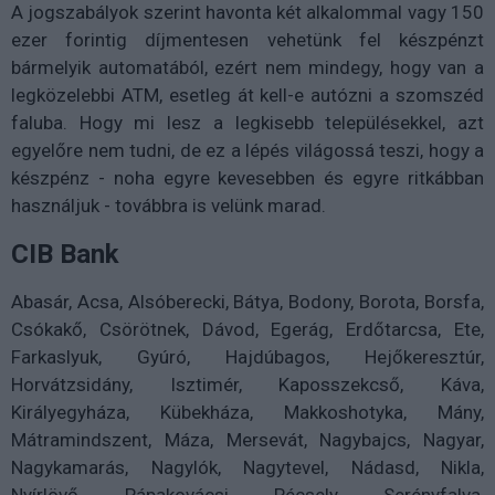
A jogszabályok szerint havonta két alkalommal vagy 150
ezer forintig díjmentesen vehetünk fel készpénzt
bármelyik automatából, ezért nem mindegy, hogy van a
legközelebbi ATM, esetleg át kell-e autózni a szomszéd
faluba. Hogy mi lesz a legkisebb településekkel, azt
egyelőre nem tudni, de ez a lépés világossá teszi, hogy a
készpénz - noha egyre kevesebben és egyre ritkábban
használjuk - továbbra is velünk marad.
CIB Bank
Abasár, Acsa, Alsóberecki, Bátya, Bodony, Borota, Borsfa,
Csókakő, Csörötnek, Dávod, Egerág, Erdőtarcsa, Ete,
Farkaslyuk, Gyúró, Hajdúbagos, Hejőkeresztúr,
Horvátzsidány, Isztimér, Kaposszekcső, Káva,
Királyegyháza, Kübekháza, Makkoshotyka, Mány,
Mátramindszent, Máza, Mersevát, Nagybajcs, Nagyar,
Nagykamarás, Nagylók, Nagytevel, Nádasd, Nikla,