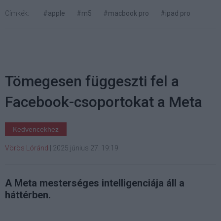
Címkék:
#apple
#m5
#macbook pro
#ipad pro
Tömegesen függeszti fel a
Facebook-csoportokat a Meta
Kedvencekhez
Vörös Lóránd
|
2025 június 27. 19:19
A Meta mesterséges intelligenciája áll a
háttérben.