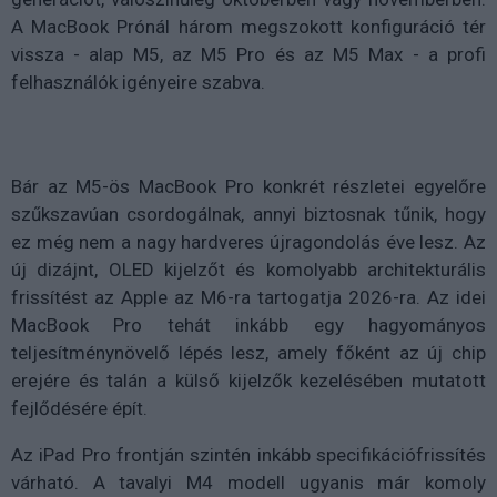
A MacBook Prónál három megszokott konfiguráció tér
vissza - alap M5, az M5 Pro és az M5 Max - a profi
felhasználók igényeire szabva.
Bár az M5-ös MacBook Pro konkrét részletei egyelőre
szűkszavúan csordogálnak, annyi biztosnak tűnik, hogy
ez még nem a nagy hardveres újragondolás éve lesz. Az
új dizájnt, OLED kijelzőt és komolyabb architekturális
frissítést az Apple az M6-ra tartogatja 2026-ra. Az idei
MacBook Pro tehát inkább egy hagyományos
teljesítménynövelő lépés lesz, amely főként az új chip
erejére és talán a külső kijelzők kezelésében mutatott
fejlődésére épít.
Az iPad Pro frontján szintén inkább specifikációfrissítés
várható. A tavalyi M4 modell ugyanis már komoly