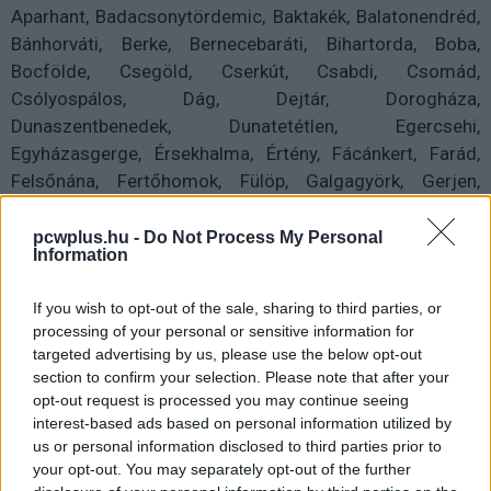
Aparhant, Badacsonytördemic, Baktakék, Balatonendréd,
Bánhorváti, Berke, Bernecebaráti, Bihartorda, Boba,
Bocfölde, Csegöld, Cserkút, Csabdi, Csomád,
Csólyospálos, Dág, Dejtár, Dorogháza,
Dunaszentbenedek, Dunatetétlen, Egercsehi,
Egyházasgerge, Érsekhalma, Értény, Fácánkert, Farád,
Felsőnána, Fertőhomok, Fülöp, Galgagyörk, Gerjen,
Görgeteg, Gyarmat, Halimba, Hencida, Hernádkak, Inke,
Jákó, Jéke, Kaposfő, Karácsond, Karmacs, Kék, Kerta,
pcwplus.hu -
Do Not Process My Personal
Information
Kisar, Kömlőd, Konyár, Kunpeszér, Lázi, Lónya,
Magyaregregy, Mezőlak, Mezőtárkány, Mérk, Mihályháza,
If you wish to opt-out of the sale, sharing to third parties, or
Mogyorósbánya, Mórágy, Nagyfüged, Nagykarácsony,
processing of your personal or sensitive information for
Nagypáli, Nagyszokoly, Nagyveleg, Nemesdéd,
targeted advertising by us, please use the below opt-out
Nemesgörzsöny, Nemesvid, Nyírcsaholy, Nyírvasvári,
section to confirm your selection. Please note that after your
Őrhalom, Örményes, Pakod, Penészlek, Pély,
opt-out request is processed you may continue seeing
interest-based ads based on personal information utilized by
Pilisszentkereszt, Pirtó, Pócsmegyer, Pölöske,
us or personal information disclosed to third parties prior to
Püspökszilágy, Pusztamagyaród, Pusztaföldvár,
your opt-out. You may separately opt-out of the further
Rábagyarmat, Rohod, Sárkeresztúr, Sárkeszi,