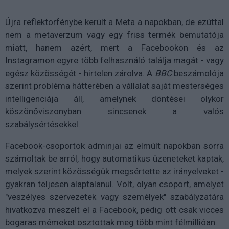
Újra reflektorfénybe került a Meta a napokban, de ezúttal
nem a metaverzum vagy egy friss termék bemutatója
miatt, hanem azért, mert a Facebookon és az
Instagramon egyre több felhasználó találja magát - vagy
egész közösségét - hirtelen zárolva. A
BBC
beszámolója
szerint probléma hátterében a vállalat saját mesterséges
intelligenciája áll, amelynek döntései olykor
köszönőviszonyban sincsenek a valós
szabálysértésekkel.
Facebook-csoportok adminjai az elmúlt napokban sorra
számoltak be arról, hogy automatikus üzeneteket kaptak,
melyek szerint közösségük megsértette az irányelveket -
gyakran teljesen alaptalanul. Volt, olyan csoport, amelyet
"veszélyes szervezetek vagy személyek" szabályzatára
hivatkozva meszelt el a Facebook, pedig ott csak vicces
bogaras mémeket osztottak meg több mint félmillióan.