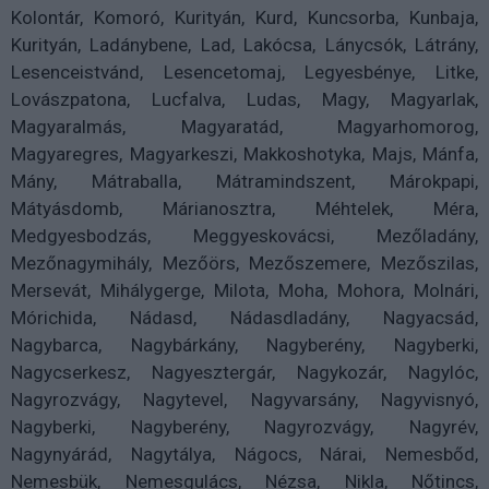
Kolontár, Komoró, Kurityán, Kurd, Kuncsorba, Kunbaja,
Kurityán, Ladánybene, Lad, Lakócsa, Lánycsók, Látrány,
Lesenceistvánd, Lesencetomaj, Legyesbénye, Litke,
Lovászpatona, Lucfalva, Ludas, Magy, Magyarlak,
Magyaralmás, Magyaratád, Magyarhomorog,
Magyaregres, Magyarkeszi, Makkoshotyka, Majs, Mánfa,
Mány, Mátraballa, Mátramindszent, Márokpapi,
Mátyásdomb, Márianosztra, Méhtelek, Méra,
Medgyesbodzás, Meggyeskovácsi, Mezőladány,
Mezőnagymihály, Mezőörs, Mezőszemere, Mezőszilas,
Mersevát, Mihálygerge, Milota, Moha, Mohora, Molnári,
Mórichida, Nádasd, Nádasdladány, Nagyacsád,
Nagybarca, Nagybárkány, Nagyberény, Nagyberki,
Nagycserkesz, Nagyesztergár, Nagykozár, Nagylóc,
Nagyrozvágy, Nagytevel, Nagyvarsány, Nagyvisnyó,
Nagyberki, Nagyberény, Nagyrozvágy, Nagyrév,
Nagynyárád, Nagytálya, Nágocs, Nárai, Nemesbőd,
Nemesbük, Nemesgulács, Nézsa, Nikla, Nőtincs,