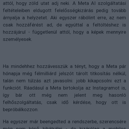
attól, hogy zöld utat adj neki. A Meta AI szolgáltatási
feltételeiben eldugott felelősségkizárás pedig tovább
árnyalja a helyzetet. Aki egyszer rábólint erre, az nem
csak hozzáférést ad, de egyúttal a feltöltéshez is
hozzájárul - függetlenül attól, hogy a képek mennyire
személyesek.
Ha mindehhez hozzávesszük a tényt, hogy a Meta pár
hónapja még félmilliárd jelszót tárolt titkosítás nélkül,
talán nem túlzás azt javasolni: jobb kikapcsolni ezt a
funkciót. Ráadásul a Meta birtokolja az Instagramot is,
így bár ott még nem jelent meg hasonló
felhőszolgáltatás, csak idő kérdése, hogy ott is
bepróbálkozzon.
Ha egyszer már beengedted a rendszerbe, szerencsére
még nem késő kihátrálni - de kizárólag a mobilos