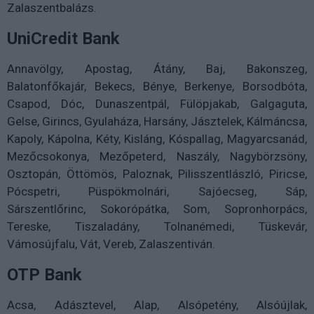
Zalaszentbalázs.
UniCredit Bank
Annavölgy, Apostag, Átány, Baj, Bakonszeg,
Balatonfőkajár, Bekecs, Bénye, Berkenye, Borsodbóta,
Csapod, Dóc, Dunaszentpál, Fülöpjakab, Galgaguta,
Gelse, Girincs, Gyulaháza, Harsány, Jásztelek, Kálmáncsa,
Kapoly, Kápolna, Kéty, Kisláng, Kóspallag, Magyarcsanád,
Mezőcsokonya, Mezőpeterd, Naszály, Nagybörzsöny,
Osztopán, Öttömös, Paloznak, Pilisszentlászló, Piricse,
Pócspetri, Püspökmolnári, Sajóecseg, Sáp,
Sárszentlőrinc, Sokorópátka, Som, Sopronhorpács,
Tereske, Tiszaladány, Tolnanémedi, Tüskevár,
Vámosújfalu, Vát, Vereb, Zalaszentiván.
OTP Bank
Acsa, Adásztevel, Alap, Alsópetény, Alsóújlak,