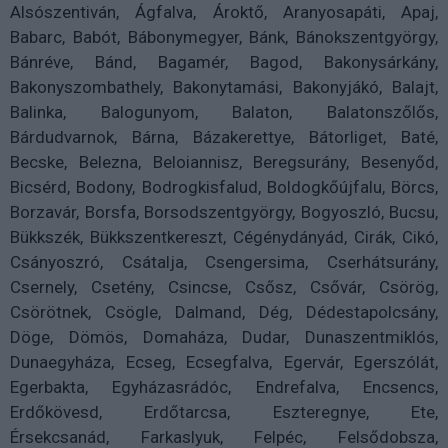
Alsószentiván, Ágfalva, Ároktő, Aranyosapáti, Apaj,
Babarc, Babót, Bábonymegyer, Bánk, Bánokszentgyörgy,
Bánréve, Bánd, Bagamér, Bagod, Bakonysárkány,
Bakonyszombathely, Bakonytamási, Bakonyjákó, Balajt,
Balinka, Balogunyom, Balaton, Balatonszőlős,
Bárdudvarnok, Bárna, Bázakerettye, Bátorliget, Baté,
Becske, Belezna, Beloiannisz, Beregsurány, Besenyőd,
Bicsérd, Bodony, Bodrogkisfalud, Boldogkőújfalu, Börcs,
Borzavár, Borsfa, Borsodszentgyörgy, Bogyoszló, Bucsu,
Bükkszék, Bükkszentkereszt, Cégénydányád, Cirák, Cikó,
Csányoszró, Csátalja, Csengersima, Cserhátsurány,
Csernely, Csetény, Csincse, Csősz, Csővár, Csörög,
Csörötnek, Csögle, Dalmand, Dég, Dédestapolcsány,
Döge, Dömös, Domaháza, Dudar, Dunaszentmiklós,
Dunaegyháza, Ecseg, Ecsegfalva, Egervár, Egerszólát,
Egerbakta, Egyházasrádóc, Endrefalva, Encsencs,
Erdőkövesd, Erdőtarcsa, Eszteregnye, Ete,
Érsekcsanád, Farkaslyuk, Felpéc, Felsődobsza,