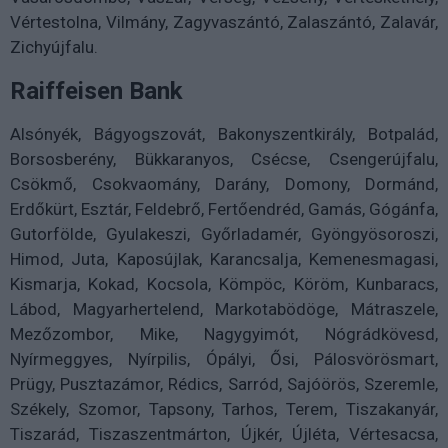
Vértestolna, Vilmány, Zagyvaszántó, Zalaszántó, Zalavár,
Zichyújfalu.
Raiffeisen Bank
Alsónyék, Bágyogszovát, Bakonyszentkirály, Botpalád,
Borsosberény, Bükkaranyos, Csécse, Csengerújfalu,
Csökmő, Csokvaomány, Darány, Domony, Dormánd,
Erdőkürt, Esztár, Feldebrő, Fertőendréd, Gamás, Gógánfa,
Gutorfölde, Gyulakeszi, Győrladamér, Gyöngyösoroszi,
Himod, Juta, Kaposújlak, Karancsalja, Kemenesmagasi,
Kismarja, Kokad, Kocsola, Kömpöc, Köröm, Kunbaracs,
Lábod, Magyarhertelend, Markotabödöge, Mátraszele,
Mezőzombor, Mike, Nagygyimót, Nógrádkövesd,
Nyírmeggyes, Nyírpilis, Ópályi, Ősi, Pálosvörösmart,
Prügy, Pusztazámor, Rédics, Sarród, Sajóörös, Szeremle,
Székely, Szomor, Tapsony, Tarhos, Terem, Tiszakanyár,
Tiszarád, Tiszaszentmárton, Újkér, Újléta, Vértesacsa,