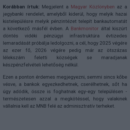
Korábban írtuk:
Megjelent a
Magyar Közlönyben
az a
jegybanki rendelet, amelyből kiderül, hogy melyik hazai
kistelepülésre melyik pénzintézet telepít bankautomatát
a következő másfél évben. A
Bankmonitor
által kiszúrt
döntés vidéki pénzügyi infrastruktúra évtizedes
lemaradását próbálja ledolgozni, a cél, hogy 2025 végére
az ezer fő, 2026 végére pedig már az ötszázas
lélekszám feletti községek se maradjanak
készpénzfelvételi lehetőség nélkül.
Ezen a ponton érdemes megjegyezni, semmi sincs kőbe
vésve, a bankok egyezkedhetnek, cserélhetnek, sőt ha
úgy adódik, össze is foghatnak egy-egy településen -
természetesen azzal a megkötéssel, hogy valakinek
vállalnia kell az MNB felé az adminisztratív terheket.