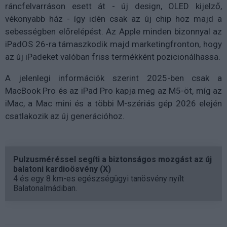
ráncfelvarráson esett át - új design, OLED kijelző,
vékonyabb ház - így idén csak az új chip hoz majd a
sebességben előrelépést. Az Apple minden bizonnyal az
iPadOS 26-ra támaszkodik majd marketingfronton, hogy
az új iPadeket valóban friss termékként pozicionálhassa.
A jelenlegi információk szerint 2025-ben csak a
MacBook Pro és az iPad Pro kapja meg az M5-öt, míg az
iMac, a Mac mini és a többi M-szériás gép 2026 elején
csatlakozik az új generációhoz.
Pulzusméréssel segíti a biztonságos mozgást az új
balatoni kardioösvény (X)
4 és egy 8 km-es egészségügyi tanösvény nyílt
Balatonalmádiban.