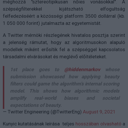
méghozzá "sztereotipikusan nőies vonásokkal". A
szépségfilterekkel kijátszható elfogultság
felfedezéséért a közösségi platform 3500 dollárral (kb.
1 050 000 forint) jutalmazta az egyetemistát.
A Twitter mérnöki részlegének hivatalos posztja szerint
a jelenség rámutat, hogy az algoritmusokon alapuló
modellek miként erősítik fel a szépséggel kapcsolatos
társadalmi elvárásokat és meglévő előítéleteket.
1st place goes to
@hiddenmarkov
whose
submission showcased how applying beauty
filters could game the algorithm’s internal scoring
model. This shows how algorithmic models
amplify real-world biases and societal
expectations of beauty.
— Twitter Engineering (@TwitterEng)
August 9, 2021
Kunyic kutatásának leírása teljes
hosszában olvasható
a