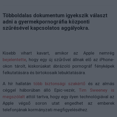
Többoldalas dokumentum igyekszik választ
adni a gyermekpornográfia központi
szűrésével kapcsolatos aggályokra.
Kisebb vihart kavart, amikor az Apple nemrég
bejelentette
, hogy egy új szűrővel állnak elő az iPhone-
okon tárolt, kiskorúakat ábrázoló pornográf fényképek
felkutatására és birtokosaik lebuktatására.
A hír hallatán
több biztonsági szakértő
és az almás
céggel háborúban álló Epic-vezér,
Tim Sweeney is
megszólalt
attól tartva, hogy egy ilyen technológiával az
Apple végső soron utat engedhet az emberek
telefonjának kormányzati megfigyeléséhez.