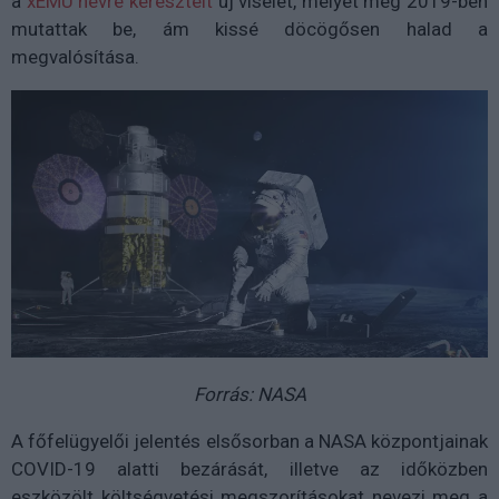
a
xEMU névre keresztelt
új viselet, melyet még 2019-ben
mutattak be, ám kissé döcögősen halad a
megvalósítása.
Forrás: NASA
A főfelügyelői jelentés elsősorban a NASA központjainak
COVID-19 alatti bezárását, illetve az időközben
eszközölt költségvetési megszorításokat nevezi meg a