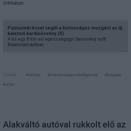
GitHubon.
Pulzusméréssel segíti a biztonságos mozgást az új
balatoni kardioösvény (X)
4 és egy 8 km-es egészségügyi tanösvény nyílt
Balatonalmádiban.
Címkék:
#twitter
#mesterséges intelligencia
#bogdan
kunyic
Alakváltó autóval rukkolt elő az