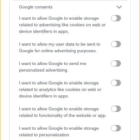
Google consents
A kormányzati beavatkozástól tartó felvetésekre pedig a
cupertinóiak válasza az, hogy a cég nem egyezne bele
I want to allow Google to enable storage
semmilyen kérésbe, amely a szűrés kiterjesztésére,
related to advertising like cookies on web or
device identifiers in apps.
vagyis más jellegű tartalmak megfigyelésére szólítaná
fel őket.
I want to allow my user data to be sent to
Google for online advertising purposes.
A pedofilszűrő fontos funkciója, hogy megjelöli a
gyermekporográfia birtoklásával lebuktatott
I want to allow Google to send me
felhasználókat, akiket az azonosítás után a cég jelent az
personalized advertising.
Eltűnt és Kizsákmányolt Gyermekek Nemzeti
I want to allow Google to enable storage
Központjánál
. Erről értesülve többen is felvetették, hogy
related to analytics like cookies on web or
milyen súlyos következményekkel járna egy téves
device identifiers in apps.
bejelentés, az Apple azonban ettől sem tart.
I want to allow Google to enable storage
A vállalat szerint a hibás megjelölés esélye évente
related to functionality of the website or app.
kevesebb, mint "egy az egybillióhoz", s ha mégis
I want to allow Google to enable storage
megtörténik, a feljelentés megtételét ugyanis minden
related to personalization.
esetben "emberi felülvizsgálat" előzi majd meg.