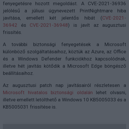
fenyegetésre hozott megoldást. A
CVE-2021-36936
jelölésű a júliusi úgynevezett PrintNightmare hiba
javítása, emellett két jelentős hibát (
CVE-2021-
36942
és
CVE-2021-36948
) is javít az augusztusi
frissítés.
A további biztonsági fenyegetések a Microsoft
különböző szolgáltatásaihoz, köztük az Azure, az Office
és a Windows Defender funkciókhoz kapcsolódnak,
illetve hét javítás kötődik a Microsoft Edge böngésző
beállításaihoz.
Az augusztusi patch nap javításairól részletesen a
Microsoft hivatalos biztonsági oldalán
lehet olvasni,
illetve emellett letölthető a Windows 10 KB5005033 és a
KB5005031 frissítése is.