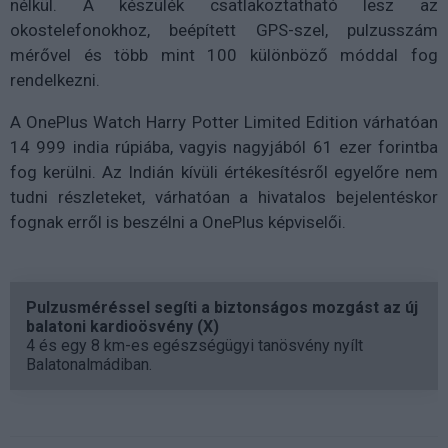
nélkül. A készülék csatlakoztatható lesz az
okostelefonokhoz, beépített GPS-szel, pulzusszám
mérővel és több mint 100 különböző móddal fog
rendelkezni.
A OnePlus Watch Harry Potter Limited Edition várhatóan
14 999 india rúpiába, vagyis nagyjából 61 ezer forintba
fog kerülni. Az Indián kívüli értékesítésről egyelőre nem
tudni részleteket, várhatóan a hivatalos bejelentéskor
fognak erről is beszélni a OnePlus képviselői.
Pulzusméréssel segíti a biztonságos mozgást az új
balatoni kardioösvény (X)
4 és egy 8 km-es egészségügyi tanösvény nyílt
Balatonalmádiban.