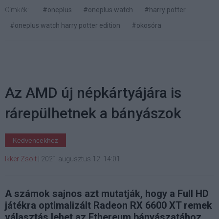
Címkék:
#oneplus
#oneplus watch
#harry potter
#oneplus watch harry potter edition
#okosóra
Az AMD új népkártyájára is
rárepülhetnek a bányászok
Kedvencekhez
Ikker Zsolt
|
2021 augusztus 12. 14:01
A számok sajnos azt mutatják, hogy a Full HD
játékra optimalizált Radeon RX 6600 XT remek
választás lehet az Ethereum bányászatához.