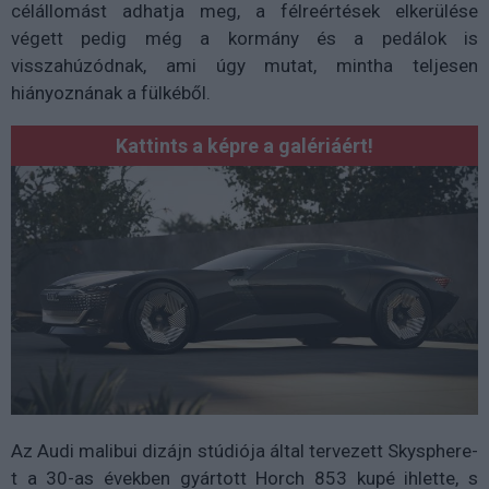
célállomást adhatja meg, a félreértések elkerülése
végett pedig még a kormány és a pedálok is
visszahúzódnak, ami úgy mutat, mintha teljesen
hiányoznának a fülkéből.
Kattints a képre a galériáért!
Az Audi malibui dizájn stúdiója által tervezett Skysphere-
t a 30-as években gyártott Horch 853 kupé ihlette, s