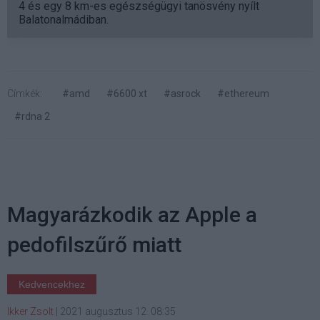
4 és egy 8 km-es egészségügyi tanösvény nyílt
Balatonalmádiban.
Címkék:
#amd
#6600 xt
#asrock
#ethereum
#rdna 2
Magyarázkodik az Apple a
pedofilszűrő miatt
Kedvencekhez
Ikker Zsolt
|
2021 augusztus 12. 08:35