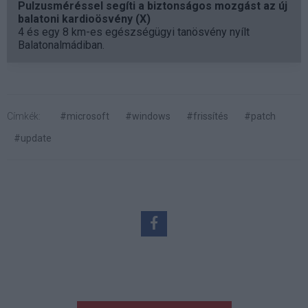
Pulzusméréssel segíti a biztonságos mozgást az új
balatoni kardioösvény (X)
4 és egy 8 km-es egészségügyi tanösvény nyílt
Balatonalmádiban.
Címkék:
#microsoft
#windows
#frissítés
#patch
#update