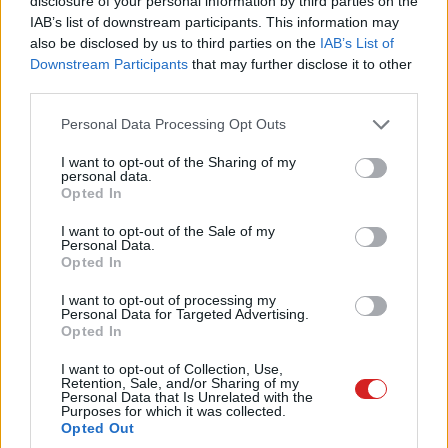
növeli a biztonságukat is. Meg akarjuk védeni a
disclosure of your personal information by third parties on the
IAB’s list of downstream participants. This information may
gyermekeket a ragadozóktól, akik
also be disclosed by us to third parties on the
IAB’s List of
kommunikációs eszközökkel érik el és használják
Downstream Participants
that may further disclose it to other
ki őket, és korlátozni szeretnénk a gyermekek
third parties.
szexuális bántalmazását ábrázoló anyagok (Child
Please note that this website/app uses one or more Google
Personal Data Processing Opt Outs
Sexual Abuse Material - SCAM) terjedését."
services and may gather and store information including but
not limited to your visit or usage behaviour. You may click to
I want to opt-out of the Sharing of my
- írja az anyag bevezetője. Az Apple szerint az új funkciót
personal data.
grant or deny consent to Google and its third-party tags to
arra tervezték, hogy az illegális fotókat távol tartsa az
Opted In
use your data for below specified purposes in below Google
iCloud szervereitől, de anélkül, hogy információt adna a
consent section.
I want to opt-out of the Sale of my
cégnek a többi fényképről. A szűrő így a vállalat ígérete
Personal Data.
Opted In
szerint csak azokat érinti, akik az iCloud Fotók
segítségével szinkronizálják a galériájukat.
I want to opt-out of processing my
Personal Data for Targeted Advertising.
Opted In
Az Apple továbbá azt is állítja, hogy az ellenőrzés nem
terjed ki "semmiféle egyéb, készüléken tárolt adatra",
I want to opt-out of Collection, Use,
Retention, Sale, and/or Sharing of my
illetve az iMessage-re sem. Az utóbbi válasz arra
Personal Data that Is Unrelated with the
kritikára, hogy a technológiával az Apple bepillantást
Purposes for which it was collected.
Opted Out
nyerhet a titkosított üzenetek tartalmába is.