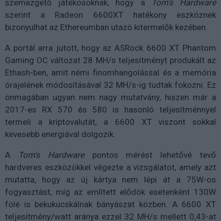
szemezgető játékosoknak, hogy a
Tom's Hardware
szerint a Radeon 6600XT hatékony eszköznek
bizonyulhat az Ethereumban utazó kitermelők kezében.
A portál arra jutott, hogy az ASRock 6600 XT Phantom
Gaming OC változat 28 MH/s teljesítményt produkált az
Ethash-ben, amit némi finomhangolással és a memória
órajelének módosításával 32 MH/s-ig tudtak fokozni. Ez
önmagában ugyan nem nagy mutatvány, hiszen már a
2017-es RX 570 és 580 is hasonló teljesítménnyel
termeli a kriptovalutát, a 6600 XT viszont sokkal
kevesebb energiával dolgozik.
A
Tom's Hardware
pontos mérést lehetővé tevő
hardveres eszközökkel végezte a vizsgálatot, amely azt
mutatta, hogy az új kártya nem lépi át a 75W-os
fogyasztást, míg az említett elődök esetenként 130W
fölé is bekukucskálnak bányászat közben. A 6600 XT
teljesítmény/watt aránya ezzel 32 MH/s mellett 0,43-at