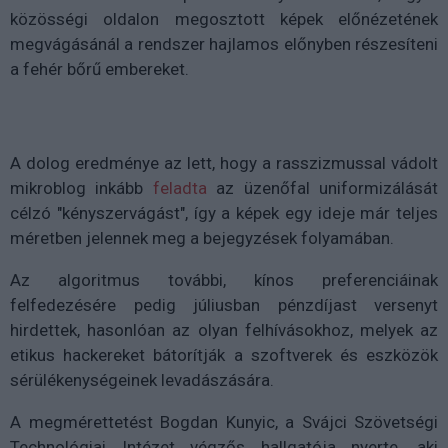
közösségi oldalon megosztott képek előnézetének
megvágásánál a rendszer hajlamos előnyben részesíteni
a fehér bőrű embereket.
A dolog eredménye az lett, hogy a rasszizmussal vádolt
mikroblog inkább
feladta
az üzenőfal uniformizálását
célzó "kényszervágást", így a képek egy ideje már teljes
méretben jelennek meg a bejegyzések folyamában.
Az algoritmus további, kínos preferenciáinak
felfedezésére pedig júliusban pénzdíjast versenyt
hirdettek, hasonlóan az olyan felhívásokhoz, melyek az
etikus hackereket bátorítják a szoftverek és eszközök
sérülékenységeinek levadászására.
A megmérettetést Bogdan Kunyic, a Svájci Szövetségi
Technológiai Intézet végzős hallgatója nyerte, aki