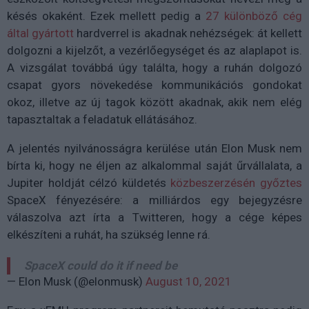
késés okaként. Ezek mellett pedig a
27 különböző cég
által gyártott
hardverrel is akadnak nehézségek: át kellett
dolgozni a kijelzőt, a vezérlőegységet és az alaplapot is.
A vizsgálat továbbá úgy találta, hogy a ruhán dolgozó
csapat gyors növekedése kommunikációs gondokat
okoz, illetve az új tagok között akadnak, akik nem elég
tapasztaltak a feladatuk ellátásához.
A jelentés nyilvánosságra kerülése után Elon Musk nem
bírta ki, hogy ne éljen az alkalommal saját űrvállalata, a
Jupiter holdját célzó küldetés
közbeszerzésén győztes
SpaceX fényezésére: a milliárdos egy bejegyzésre
válaszolva azt írta a Twitteren, hogy a cége képes
elkészíteni a ruhát, ha szükség lenne rá.
SpaceX could do it if need be
— Elon Musk (@elonmusk)
August 10, 2021