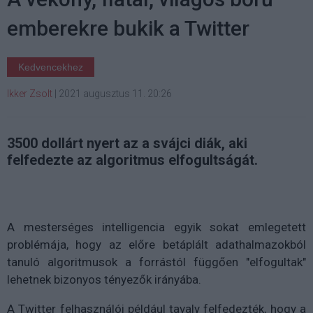
emberekre bukik a Twitter
Kedvencekhez
Ikker Zsolt
|
2021 augusztus 11. 20:26
3500 dollárt nyert az a svájci diák, aki
felfedezte az algoritmus elfogultságát.
A mesterséges intelligencia egyik sokat emlegetett
problémája, hogy az előre betáplált adathalmazokból
tanuló algoritmusok a forrástól függően "elfogultak"
lehetnek bizonyos tényezők irányába.
A Twitter felhasználói például tavaly felfedezték, hogy a