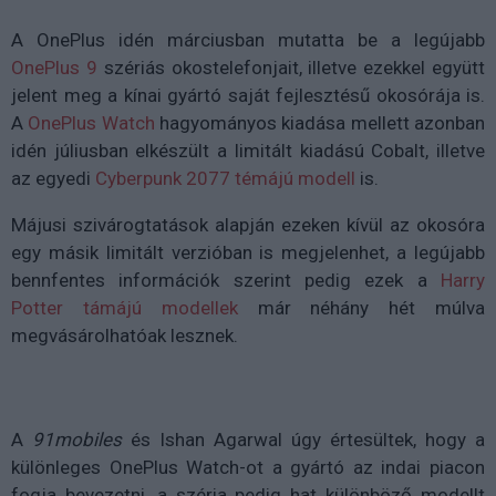
A OnePlus idén márciusban mutatta be a legújabb
OnePlus 9
szériás okostelefonjait, illetve ezekkel együtt
jelent meg a kínai gyártó saját fejlesztésű okosórája is.
A
OnePlus Watch
hagyományos kiadása mellett azonban
idén júliusban elkészült a limitált kiadású Cobalt, illetve
az egyedi
Cyberpunk 2077 témájú modell
is.
Májusi szivárogtatások alapján ezeken kívül az okosóra
egy másik limitált verzióban is megjelenhet, a legújabb
bennfentes információk szerint pedig ezek a
Harry
Potter támájú modellek
már néhány hét múlva
megvásárolhatóak lesznek.
A
91mobiles
és Ishan Agarwal úgy értesültek, hogy a
különleges OnePlus Watch-ot a gyártó az indai piacon
fogja bevezetni, a széria pedig hat különböző modellt