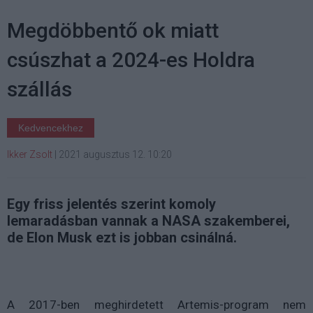
Megdöbbentő ok miatt
csúszhat a 2024-es Holdra
szállás
Kedvencekhez
Ikker Zsolt
|
2021 augusztus 12. 10:20
Egy friss jelentés szerint komoly
lemaradásban vannak a NASA szakemberei,
de Elon Musk ezt is jobban csinálná.
A 2017-ben meghirdetett Artemis-program nem