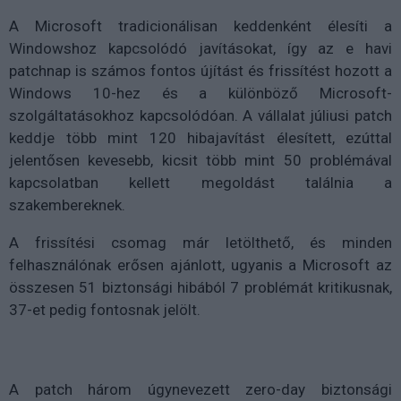
A Microsoft tradicionálisan keddenként élesíti a
Windowshoz kapcsolódó javításokat, így az e havi
patchnap is számos fontos újítást és frissítést hozott a
Windows 10-hez és a különböző Microsoft-
szolgáltatásokhoz kapcsolódóan. A vállalat júliusi patch
keddje több mint 120 hibajavítást élesített, ezúttal
jelentősen kevesebb, kicsit több mint 50 problémával
kapcsolatban kellett megoldást találnia a
szakembereknek.
A frissítési csomag már letölthető, és minden
felhasználónak erősen ajánlott, ugyanis a Microsoft az
összesen 51 biztonsági hibából 7 problémát kritikusnak,
37-et pedig fontosnak jelölt.
A patch három úgynevezett zero-day biztonsági