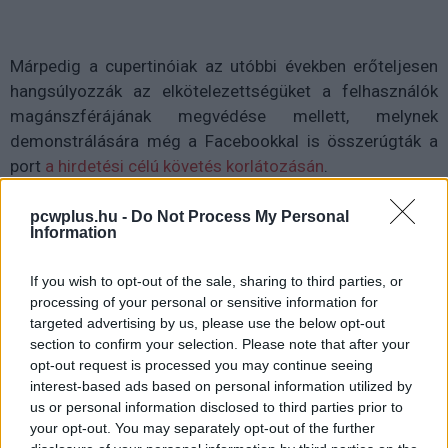
Márpedig a cupertinóiak az utóbbi években erőteljesen
hangsúlyozzák az elkötelezettségüket a felhasználók
magánszférájának megvédése mellett, melynek
demonstrálására még a Facebookkal is összerúgták a
port
a hirdetési célú követés korlátozásán
.
Nem csoda hát, hogy a megfigyeléstől tartó kritikákra
pcwplus.hu -
Do Not Process My Personal
reagálva az Apple kommunikációs stábja vészüzembe
Information
kapcsolt, és nemrég előálltak egy
6 oldalas
dokumentummal
If you wish to opt-out of the sale, sharing to third parties, or
, amely kérdés-felelet formában
processing of your personal or sensitive information for
igyekszik eloszlatni a pedofilszűrővel kapcsolatos
targeted advertising by us, please use the below opt-out
kételyeket.
section to confirm your selection. Please note that after your
opt-out request is processed you may continue seeing
"Az Apple-nél az a célunk, hogy olyan
interest-based ads based on personal information utilized by
technológiát hozzunk létre, amely hatalmat ad az
us or personal information disclosed to third parties prior to
embereknek és gazdagítja az életüket, miközben
your opt-out. You may separately opt-out of the further