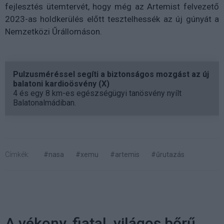
fejlesztés ütemtervét, hogy még az Artemist felvezető
2023-as holdkerülés előtt tesztelhessék az új gúnyát a
Nemzetközi Űrállomáson.
Pulzusméréssel segíti a biztonságos mozgást az új
balatoni kardioösvény (X)
4 és egy 8 km-es egészségügyi tanösvény nyílt
Balatonalmádiban.
Címkék:
#nasa
#xemu
#artemis
#űrutazás
A vékony, fiatal, világos bőrű