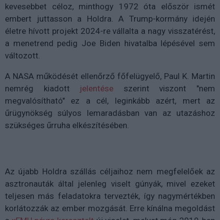
kevesebbet céloz, minthogy 1972 óta először ismét
embert juttasson a Holdra. A Trump-kormány idején
életre hívott projekt 2024-re vállalta a nagy visszatérést,
a menetrend pedig Joe Biden hivatalba lépésével sem
változott.
A NASA működését ellenőrző főfelügyelő, Paul K. Martin
nemrég kiadott
jelentése
szerint viszont "nem
megvalósítható" ez a cél, leginkább azért, mert az
űrügynökség súlyos lemaradásban van az utazáshoz
szükséges űrruha elkészítésében.
Az újabb Holdra szállás céljaihoz nem megfelelőek az
asztronauták által jelenleg viselt gúnyák, mivel ezeket
teljesen más feladatokra tervezték, így nagymértékben
korlátozzák az ember mozgását. Erre kínálna megoldást