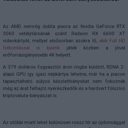
Az AMD nemrég dobta piacra az Nvidia GeForce RTX
3060 vetélytársának szánt Radeon RX 6600 XT
videokártyát, mellyel elsősorban azokra lő,
akik Full HD
felbontással is beérik
játék közben a jóval
erőforrásigényesebb 4K helyett.
A 379 dolláros fogyasztói áron ringbe küldött, RDNA 2-
alapú GPU így igazi népkártya lehetne, már ha a piacon
tapasztalható súlyos készlethiányokat nem fokoznák
még az árat felhajtó nyerészkedők és a hardvert fölszívó
kriptovaluta-bányászat is.
Az utóbbi miatt lehet különösen rossz hír az újdonsággal