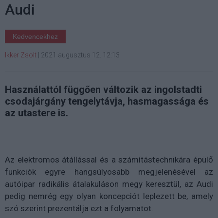
Audi
Kedvencekhez
Ikker Zsolt
|
2021 augusztus 12. 12:13
Használattól függően változik az ingolstadti
csodajárgány tengelytávja, hasmagassága és
az utastere is.
Az elektromos átállással és a számítástechnikára épülő
funkciók egyre hangsúlyosabb megjelenésével az
autóipar radikális átalakuláson megy keresztül, az Audi
pedig nemrég egy olyan koncepciót leplezett be, amely
szó szerint prezentálja ezt a folyamatot.