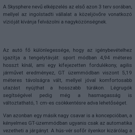
A Skysphere nevű elképzelés az első azon 3 terv sorában,
mellyel az ingolstadti vállalat a közeljövőre vonatkozó
vízióját kívánja felvázolni a nagyközönségnek.
Az autó fő különlegessége, hogy az igénybevételhez
igazítja a tengelytávját: sport módban 4,94 méteres
hosszt kínál, ami egy kifejezetten fordulékony, agilis
járművet eredményez, GT üzemmódban viszont 5,19
méteres távolságra vált, mellyel jóval komfortosabb
utazást nyújthat a hosszabb túrákon. Légrugók
segítségével pedig még a hasmagasság is
változtatható, 1 cm-es csökkentésre adva lehetőséget.
Van azonban egy másik nagy csavar is a koncepcióban, a
kényelmes GT-üzemmódban ugyanis csak az automatika
vezetheti a járgányt. A hús-vér sofőr ilyenkor kizárólag a