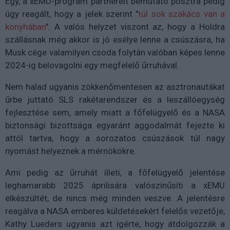
Egy, a xEMU-program partnereit bemutató posztra pedig
úgy reagált, hogy a jelek szerint "
túl sok szakács van a
konyhában
". A valós helyzet viszont az, hogy a Holdra
szállásnak még akkor is jó esélye lenne a csúszásra, ha
Musk cége valamilyen csoda folytán valóban képes lenne
2024-ig belovagolni egy megfelelő űrruhával.
Nem halad ugyanis zökkenőmentesen az asztronautákat
űrbe juttató SLS rakétarendszer és a leszállóegység
fejlesztése sem, amely miatt a főfelügyelő és a NASA
biztonsági bizottsága egyaránt aggodalmát fejezte ki
attól tartva, hogy a sorozatos csúszások túl nagy
nyomást helyeznek a mérnökökre.
Ami pedig az űrruhát illeti, a főfelügyelő jelentése
leghamarabb 2025 áprilisára valószínűsíti a xEMU
elkészültét, de nincs még minden veszve. A jelentésre
reagálva a NASA emberes küldetésekért felelős vezetője,
Kathy Lueders ugyanis azt ígérte, hogy átdolgozzák a