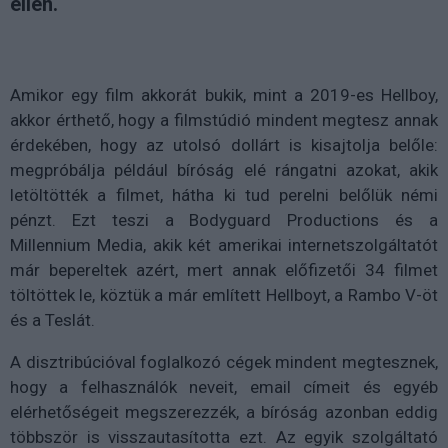
ellen.
Amikor egy film akkorát bukik, mint a 2019-es Hellboy,
akkor érthető, hogy a filmstúdió mindent megtesz annak
érdekében, hogy az utolsó dollárt is kisajtolja belőle:
megpróbálja például bíróság elé rángatni azokat, akik
letöltötték a filmet, hátha ki tud perelni belőlük némi
pénzt. Ezt teszi a Bodyguard Productions és a
Millennium Media, akik két amerikai internetszolgáltatót
már bepereltek azért, mert annak előfizetői 34 filmet
töltöttek le, köztük a már említett Hellboyt, a Rambo V-öt
és a Teslát.
A disztribúcióval foglalkozó cégek mindent megtesznek,
hogy a felhasználók neveit, email címeit és egyéb
elérhetőségeit megszerezzék, a bíróság azonban eddig
többször is visszautasította ezt. Az egyik szolgáltató