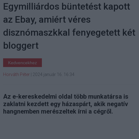
Egymilliárdos büntetést kapott
az Ebay, amiért véres
disznómaszkkal fenyegetett két
bloggert
Kedvencekhez
Horváth Péter
|
2024 január 16. 16:34
Az e-kereskedelmi oldal több munkatársa is
zaklatni kezdett egy házaspárt, akik negatív
hangnemben merészeltek írni a cégről.