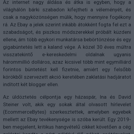
Az internet nagy áldása és átka is egyben, hogy a
világhálón bárki szabadon kifejtheti a véleményét, és
csak a nagyközönségen múlik, hogy mennyire fogékony
rá. Az Ebay a jelek szerint inkább átokként fogta fel ezt a
szabadságot, és piszkos módszerekkel próbált küzdeni
ellene, ám több egykori munkatársa bebörtönzése és egy
gigabüntetés lett a kaland vége. A közel 30 éves múltra
visszatekintő e-kereskedelmi oldalnak ugyanis
hárommillió dolláros, azaz kicsivel több mint egymilliárd
forintos büntetést kell fizetnie, amiért egy felsőbb
körökből szervezett akció keretében zaklatási hadjáratot
indított két blogger ellen.
Az üldöztetés célpontja egy házaspár, Ina és David
Steiner volt, akik egy sokak által olvasott hírlevelet
(EcommerceBytes) szerkesztettek, amelyben egyebek
mellett az Ebay tevékenysége is szóba került. Egy 2019-
ben megjelent, kritikus hangvételű cikket követően a cég