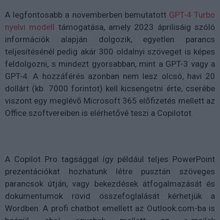
A legfontosabb a novemberben bemutatott
GPT-4 Turbo
nyelvi modell
támogatása, amely 2023 áprilisáig szóló
információk alapján dolgozik, egyetlen parancs
teljesítésénél pedig akár 300 oldalnyi szöveget is képes
feldolgozni, s mindezt gyorsabban, mint a GPT-3 vagy a
GPT-4. A hozzáférés azonban nem lesz olcsó, havi 20
dollárt (kb. 7000 forintot) kell kicsengetni érte, cserébe
viszont egy meglévő Microsoft 365 előfizetés mellett az
Office szoftvereiben is elérhetővé teszi a Copilotot.
A Copilot Pro tagsággal így például teljes PowerPoint
prezentációkat hozhatunk létre pusztán szöveges
parancsok útján, vagy bekezdések átfogalmazását és
dokumentumok rövid összefoglalását kérhetjük a
Wordben. A profi chatbot emellett az Outlook.com-ba is