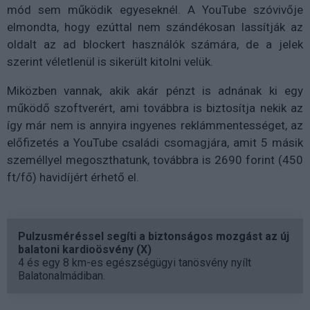
mód sem működik egyeseknél. A YouTube szóvivője
elmondta, hogy ezúttal nem szándékosan lassítják az
oldalt az ad blockert használók számára, de a jelek
szerint véletlenül is sikerült kitolni velük.
Miközben vannak, akik akár pénzt is adnának ki egy
működő szoftverért, ami továbbra is biztosítja nekik az
így már nem is annyira ingyenes reklámmentességet, az
előfizetés a YouTube családi csomagjára, amit 5 másik
személlyel megoszthatunk, továbbra is 2690 forint (450
ft/fő) havidíjért érhető el.
Pulzusméréssel segíti a biztonságos mozgást az új
balatoni kardioösvény (X)
4 és egy 8 km-es egészségügyi tanösvény nyílt
Balatonalmádiban.