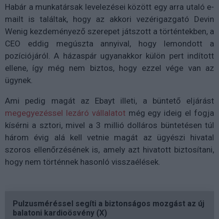
Habár a munkatársak levelezései között egy arra utaló e-
mailt is találtak, hogy az akkori vezérigazgató Devin
Wenig kezdeményező szerepet játszott a történtekben, a
CEO eddig megúszta annyival, hogy lemondott a
pozíciójáról. A házaspár ugyanakkor külön pert indított
ellene, így még nem biztos, hogy ezzel vége van az
ügynek.
Ami pedig magát az Ebayt illeti, a büntető eljárást
megegyezéssel lezáró vállalatot
még egy ideig el fogja
kísérni a sztori, mivel a 3 millió dolláros büntetésen túl
három évig alá kell vetnie magát az ügyészi hivatal
szoros ellenőrzésének is, amely azt hivatott biztosítani,
hogy nem történnek hasonló visszaélések.
Pulzusméréssel segíti a biztonságos mozgást az új
balatoni kardioösvény (X)