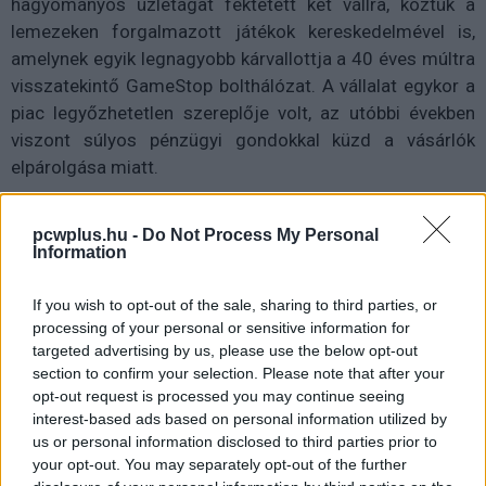
hagyományos üzletágat fektetett két vállra, köztük a
lemezeken forgalmazott játékok kereskedelmével is,
amelynek egyik legnagyobb kárvallottja a 40 éves múltra
visszatekintő GameStop bolthálózat. A vállalat egykor a
piac legyőzhetetlen szereplője volt, az utóbbi években
viszont súlyos pénzügyi gondokkal küzd a vásárlók
elpárolgása miatt.
Ezért is tűnhetett jó ötletnek a vezetőség számára, hogy
pcwplus.hu -
Do Not Process My Personal
az NFT-láz csúcsán, 2022 elején ők is felugrottak a
Information
vonatra, és egy
saját digitális platformot indítottak
a
tokenek kereskedelmére. A blokklánckaland azonban
If you wish to opt-out of the sale, sharing to third parties, or
nem váltotta be a hozzá fűzött reményeket, mivel az
processing of your personal or sensitive information for
NFT-k iránti kereslet még a lemezes játékokénál is
targeted advertising by us, please use the below opt-out
section to confirm your selection. Please note that after your
látványosabban omlott össze
, így most a GameStop is
opt-out request is processed you may continue seeing
elhagyja a süllyedő hajót.
interest-based ads based on personal information utilized by
us or personal information disclosed to third parties prior to
A
Decrypt beszámolója alapján
a vállalat nemrég egy
your opt-out. You may separately opt-out of the further
felugró üzenetben értesítette a felhasználókat, hogy