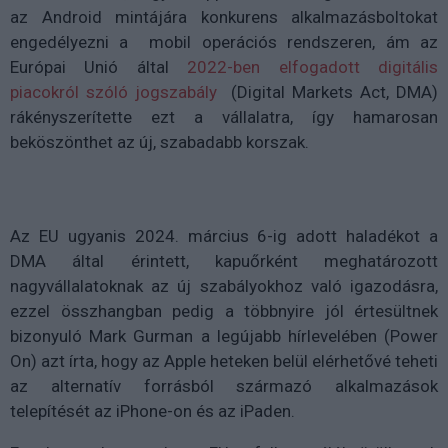
az Android mintájára konkurens alkalmazásboltokat
engedélyezni a mobil operációs rendszeren, ám az
Európai Unió által
2022-ben elfogadott digitális
piacokról szóló jogszabály
(Digital Markets Act, DMA)
rákényszerítette ezt a vállalatra, így hamarosan
beköszönthet az új, szabadabb korszak.
Az EU ugyanis 2024. március 6-ig adott haladékot a
DMA által érintett, kapuőrként meghatározott
nagyvállalatoknak az új szabályokhoz való igazodásra,
ezzel összhangban pedig a többnyire jól értesültnek
bizonyuló Mark Gurman a legújabb hírlevelében (Power
On) azt írta, hogy az Apple heteken belül elérhetővé teheti
az alternatív forrásból származó alkalmazások
telepítését az iPhone-on és az iPaden.