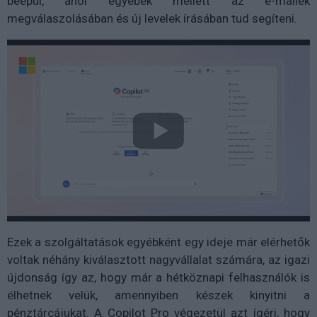
beépül, ahol egyebek mellett az e-mailek
megválaszolásában és új levelek írásában tud segíteni.
Ezek a szolgáltatások egyébként egy ideje már elérhetők
voltak néhány kiválasztott nagyvállalat számára, az igazi
újdonság így az, hogy már a hétköznapi felhasználók is
élhetnek velük, amennyiben készek kinyitni a
pénztárcájukat. A Copilot Pro végezetül azt ígéri, hogy