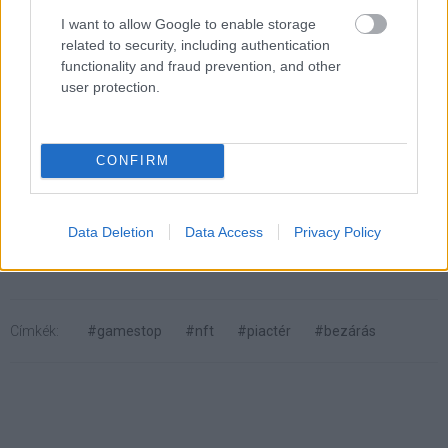
őrzött virtuális javaikhoz. Konkurensek pedig akadnak,
I want to allow Google to enable storage
mivel nem adta még fel mindenki a tokenekbe vetett
related to security, including authentication
hitet, egy új szereplő például a
Ready Player One című
functionality and fraud prevention, and other
film mögé bújva
tenné ismét divatossá az NFT-ket.
user protection.
CONFIRM
Pulzusméréssel segíti a biztonságos mozgást az új
balatoni kardioösvény (X)
4 és egy 8 km-es egészségügyi tanösvény nyílt
Balatonalmádiban.
Data Deletion
Data Access
Privacy Policy
Címkék:
#gamestop
#nft
#piactér
#bezárás