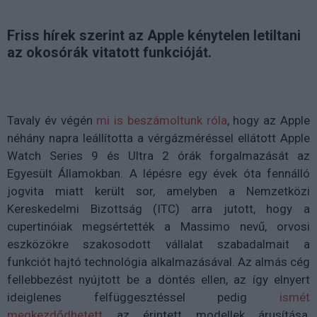
Friss hírek szerint az Apple kénytelen letiltani
az okosórák vitatott funkcióját.
Tavaly év végén
mi is beszámoltunk róla
, hogy az Apple
néhány napra leállította a vérgázméréssel ellátott Apple
Watch Series 9 és Ultra 2 órák forgalmazását az
Egyesült Államokban. A lépésre egy évek óta fennálló
jogvita miatt került sor, amelyben a Nemzetközi
Kereskedelmi Bizottság (ITC) arra jutott, hogy a
cupertinóiak megsértették a Massimo nevű, orvosi
eszközökre szakosodott vállalat szabadalmait a
funkciót hajtó technológia alkalmazásával. Az almás cég
fellebbezést nyújtott be a döntés ellen, az így elnyert
ideiglenes felfüggesztéssel pedig
ismét
megkezdődhetett
az érintett modellek árusítása,