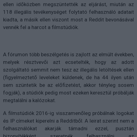
ellen időközben megszüntették az eljárást, miután az
118 illegális tevékenységet folytató felhasználó adatait
kiadta, a másik ellen viszont most a Reddit bevonásával
vennék fel a harcot a filmstúdiók.
A fórumon több beszélgetés is zajlott az elmúlt években,
melyek résztvevői azt ecsetelték, hogy az adott
szolgáltató semmit nem tesz az illegális letöltések ellen
(figyelmeztető leveleket küldenek, de ha 44 ilyen után
sem szüntetik be az előfizetést, akkor tényleg sosem
fogják), a stúdiók pedig most ezeken keresztül próbálják
megtalálni a kalózokat.
A filmstúdiók 2016-ig visszamenőleg próbálnak logokat
és IP címeket kiperelni a Redditből. A leirat szerint nem a
felhasználókat akarják támadni ezzel, pusztán
bizonyítékként szeretnék felhasználni az