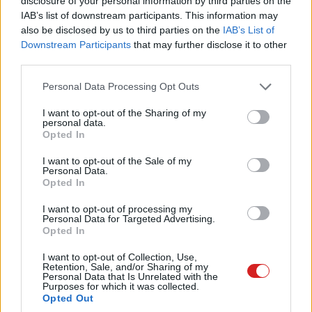
disclosure of your personal information by third parties on the
február 2-tól beszünteti az NFT-piactér működését, amit
IAB’s list of downstream participants. This information may
az azonos technológián alapuló kriptovaluták körüli
also be disclosed by us to third parties on the
IAB’s List of
jogszabályi bizonytalanságokkal indokolt az üzemeltető.
Downstream Participants
that may further disclose it to other
third parties.
Please note that this website/app uses one or more Google
Personal Data Processing Opt Outs
services and may gather and store information including but
Ez azért is hathat furának, mert a kriptók
not limited to your visit or usage behaviour. You may click to
I want to opt-out of the Sharing of my
personal data.
zászlóshajójának tekinthető bitcoin épp a napokban
grant or deny consent to Google and its third-party tags to
Opted In
use your data for below specified purposes in below Google
aratott egy jelentős győzelmet, amikor az
amerikai
consent section.
I want to opt-out of the Sale of my
tőzsdefelügyelet engedélyezett egy új kereskedési
Personal Data.
formát
a virtuális pénz kapcsán, alaposan befűtve a
Opted In
technológia körüli reményeknek.
I want to opt-out of processing my
Personal Data for Targeted Advertising.
Opted In
I want to opt-out of Collection, Use,
Retention, Sale, and/or Sharing of my
Personal Data that Is Unrelated with the
Purposes for which it was collected.
Opted Out