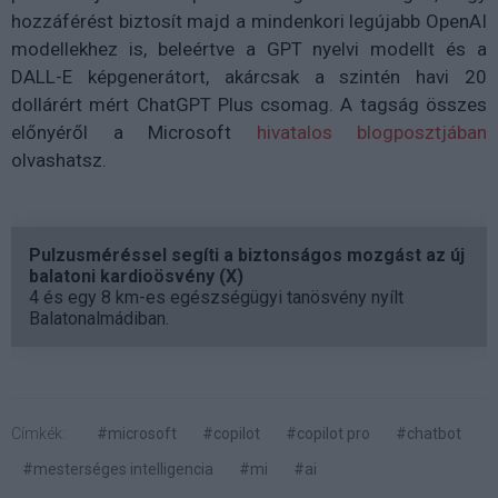
hozzáférést biztosít majd a mindenkori legújabb OpenAI
modellekhez is, beleértve a GPT nyelvi modellt és a
DALL-E képgenerátort, akárcsak a szintén havi 20
dollárért mért ChatGPT Plus csomag. A tagság összes
előnyéről a Microsoft
hivatalos blogposztjában
olvashatsz.
Pulzusméréssel segíti a biztonságos mozgást az új
balatoni kardioösvény (X)
4 és egy 8 km-es egészségügyi tanösvény nyílt
Balatonalmádiban.
Címkék:
#microsoft
#copilot
#copilot pro
#chatbot
#mesterséges intelligencia
#mi
#ai