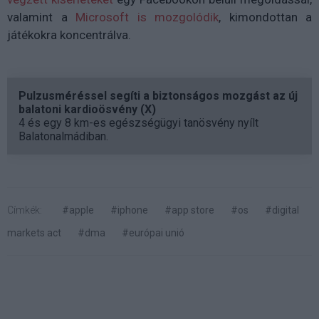
valamint a
Microsoft is mozgolódik
, kimondottan a
játékokra koncentrálva.
Pulzusméréssel segíti a biztonságos mozgást az új
balatoni kardioösvény (X)
4 és egy 8 km-es egészségügyi tanösvény nyílt
Balatonalmádiban.
Címkék:
#apple
#iphone
#app store
#os
#digital
markets act
#dma
#európai unió