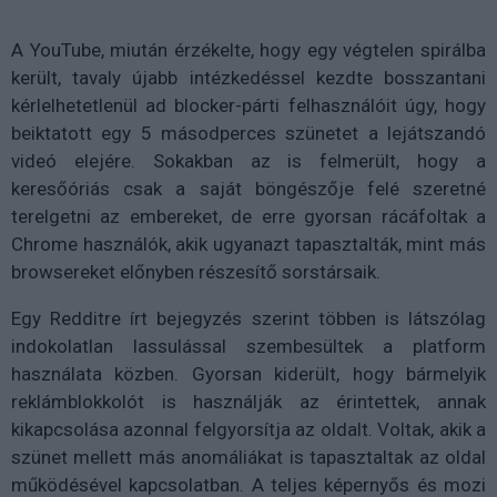
A YouTube, miután érzékelte, hogy egy végtelen spirálba
került, tavaly újabb intézkedéssel kezdte bosszantani
kérlelhetetlenül ad blocker-párti felhasználóit úgy, hogy
beiktatott egy 5 másodperces szünetet a lejátszandó
videó elejére. Sokakban az is felmerült, hogy a
keresőóriás csak a saját böngészője felé szeretné
terelgetni az embereket, de erre gyorsan rácáfoltak a
Chrome használók, akik ugyanazt tapasztalták, mint más
browsereket előnyben részesítő sorstársaik.
Egy Redditre írt bejegyzés szerint többen is látszólag
indokolatlan lassulással szembesültek a platform
használata közben. Gyorsan kiderült, hogy bármelyik
reklámblokkolót is használják az érintettek, annak
kikapcsolása azonnal felgyorsítja az oldalt. Voltak, akik a
szünet mellett más anomáliákat is tapasztaltak az oldal
működésével kapcsolatban. A teljes képernyős és mozi