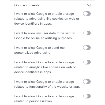
Google consents
I want to allow Google to enable storage
related to advertising like cookies on web or
device identifiers in apps.
Maga a döntés viszont nem jött teljesen váratlanul, a
I want to allow my user data to be sent to
Google for online advertising purposes.
GameStop ugyanis négy hónappal ezelőtt megszüntette
a piactérrel egy időben elindított kriptovalutás
I want to allow Google to send me
pénztárcáját, amiből sejthető volt, hogy az áruházlánc
personalized advertising.
már kifelé hátrál a tokenekkel való kufárkodásból. A cég
egyébként azt követően ugrott fejest a témába, hogy egy
I want to allow Google to enable storage
related to analytics like cookies on web or
spontán szerveződött online akció
keretében redditezők
device identifiers in apps.
egy csoportja az egekbe tornázta a GameStop-
részvények árát, óriási hírverést csapva a láncnak.
I want to allow Google to enable storage
related to functionality of the website or app.
A GameStop NFT-piacának bezárása annyiban érinti a
felhasználókat, hogy a roló lehúzása után más
I want to allow Google to enable storage
related to personalization.
platformokon keresztül kell hozzáférniük a blokkláncon