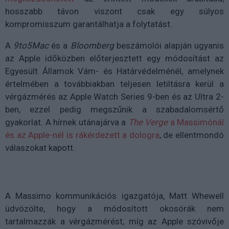
hosszabb távon viszont csak egy súlyos
kompromisszum garantálhatja a folytatást.
A
9to5Mac
és a
Bloomberg
beszámolói alapján ugyanis
az Apple időközben előterjesztett egy módosítást az
Egyesült Államok Vám- és Határvédelménél, amelynek
értelmében a továbbiakban teljesen letiltásra kerül a
vérgázmérés az Apple Watch Series 9-ben és az Ultra 2-
ben, ezzel pedig megszűnik a szabadalomsértő
gyakorlat. A hírnek utánajárva a
The Verge
a Massimónál
és az Apple-nél is rákérdezett a dologra
, de ellentmondó
válaszokat kapott.
A Massimo kommunikációs igazgatója, Matt Whewell
üdvözölte, hogy a módosított okosórák nem
tartalmazzák a vérgázmérést, míg az Apple szóvivője