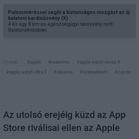
Pulzusméréssel segíti a biztonságos mozgást az új
balatoni kardioösvény (X)
4 és egy 8 km-es egészségügyi tanösvény nyílt
Balatonalmádiban.
Címkék:
#apple
#massimo
#apple watch series 9
#apple watch ultra 2
#okosóra
#szabadalom
#jogvita
Az utolsó erejéig küzd az App
Store riválisai ellen az Apple