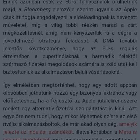
Ennek azonban csak az EU-s felhasználók örülhetnek
majd, a
Bloomberg
elemzője szerint ugyanis az Apple
csak itt fogja engedélyezni a sideloadingnak is nevezett
műveletet, míg a világ többi részén marad a zárt
megközelítésnél, amíg nem kényszerítik rá a cégre a
jövedelmező stratégia feladását. A DMA további
jelentős következménye, hogy az EU-s regulák
értelmében a cupertinóiaknak a harmadik felektől
származó fizetési megoldások számára is zöld utat kell
biztosítaniuk az alkalmazáson belüli vásárlásoknál.
Így elméletben megtörténhet, hogy egy adott appban
olcsóbban juthatunk hozzá egy bizonyos extrához vagy
előfizetéshez, ha a fejlesztő az Apple jutalékrendszere
mellett egy alternatív fizetési szolgáltatást is kínál. Azt
egyelőre nem tudni, hogy mikor léphetnek színre az első
rivális alkalmazásboltok, de már akad olyan cég,
amelyik
jelezte az indulási szándékát
, illetve korábban a
Meta is
végzett kísérleteket
egy Facebookon belüli megoldással,