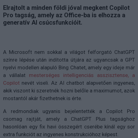
Elrajtolt a minden földi jóval megkent Copilot
Pro tagság, amely az Office-ba is elhozza a
generatív AI csúcsfunkcióit.
A Microsoft nem sokkal a világot felforgató ChatGPT
színre lépése után indította útjára az ugyancsak a GPT
nyelvi modellen alapuló Bing Chatet, amely egy ideje már
a vállalat
mesterséges intelligenciás asszisztense, a
Copilot
nevét viseli. Az AI chatbot alapvetően ingyenes,
akik viszont ki szeretnék hozni belőle a maximumot, azok
mostantól akár fizethetnek is érte.
A redmondiak ugyanis bejelentették a Copilot Pro
csomag rajtját, amely a ChatGPT Plus tagsághoz
hasonlóan egy fix havi összegért cserébe kínál egy sor
extra funkciót az ingyenes konstrukcióhoz képest.