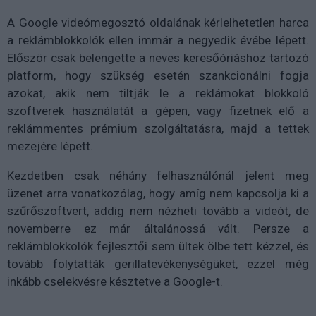
A Google videómegosztó oldalának kérlelhetetlen harca
a reklámblokkolók ellen immár a negyedik évébe lépett.
Először csak belengette a neves keresőóriáshoz tartozó
platform, hogy szükség esetén szankcionálni fogja
azokat, akik nem tiltják le a reklámokat blokkoló
szoftverek használatát a gépen, vagy fizetnek elő a
reklámmentes prémium szolgáltatásra, majd a tettek
mezejére lépett.
Kezdetben csak néhány felhasználónál jelent meg
üzenet arra vonatkozólag, hogy amíg nem kapcsolja ki a
szűrőszoftvert, addig nem nézheti tovább a videót, de
novemberre ez már általánossá vált. Persze a
reklámblokkolók fejlesztői sem ültek ölbe tett kézzel, és
tovább folytatták gerillatevékenységüket, ezzel még
inkább cselekvésre késztetve a Google-t.