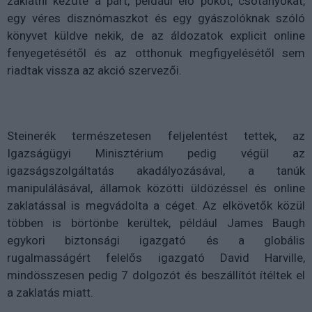
zaklatni kezdte a párt, például élő pókot, csótányokat,
egy véres disznómaszkot és egy gyászolóknak szóló
könyvet küldve nekik, de az áldozatok explicit online
fenyegetésétől és az otthonuk megfigyelésétől sem
riadtak vissza az akció szervezői.
Steinerék természetesen feljelentést tettek, az
Igazságügyi Minisztérium pedig végül az
igazságszolgáltatás akadályozásával, a tanúk
manipulálásával, államok közötti üldözéssel és online
zaklatással is megvádolta a céget. Az elkövetők közül
többen is börtönbe kerültek, például James Baugh
egykori biztonsági igazgató és a globális
rugalmasságért felelős igazgató David Harville,
mindösszesen pedig 7 dolgozót és beszállítót ítéltek el
a zaklatás miatt.