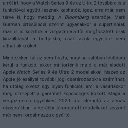
arról írt, hogy a Watch Series 9 és az Ultra 2 továbbra is a
funkcióval együtt lesznek kaphatók, igaz, arra már nem
térve ki, hogy meddig. A
Bloomberg
szerzője, Mark
Gurman értesülései szerint ugyanakkor a cupertinóiak
már el is kezdték a vérgázméréstől megfosztott órák
kiszállítását a boltjaikba, csak azok egyelőre nem
adhatják ki őket.
Mindezeken túl az sem tiszta, hogy ha valóban letiltásra
kerül a funkció, akkor mi történik majd a már eladott
Apple Watch Series 9 és Ultra 2 modellekkel, hiszen az
Apple jó eséllyel további jogi csatározásokra számíthat,
ha utólag elvesz egy olyan funkciót, ami a vásárláskor
még szerepelt a garantált képességek között. Maga a
vérgázmérés egyébként 2020 óta elérhető az almás
okosórákban, a korábbi támogatott modelleket viszont
már nem forgalmazza a gyártó.