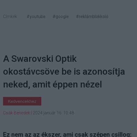
Címkék:
#youtube
#google
#reklámblokkoló
A Swarovski Optik
okostávcsöve be is azonosítja
neked, amit éppen nézel
Kedvencekhez
Csák Benedek
|
2024 január 16. 10:48
Ez nem az az ékszer, ami csak szépen csillog: