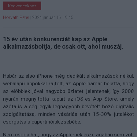
Kedvencekhez
Horváth Péter
|
2024 január 16. 19:45
15 év után konkurenciát kap az Apple
alkalmazásboltja, de csak ott, ahol muszáj.
Habár az első iPhone még dedikált alkalmazások nélkül,
webalapú appokkal rajtolt, az Apple hamar belátta, hogy
az előbbiek jóval nagyobb üzletet jelentenek, így 2008
nyarán megnyitotta kapuit az iOS-es App Store, amely
azóta is a cég egyik legnagyobb bevételt hozó digitális
szolgáltatása, minden vásárlás után 15-30% jutalékot
csorgatva a cupertinóiak zsebébe.
Nem csoda hát, hogy az Apple-nek esze ágában sem volt