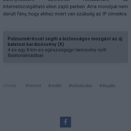
internetszolgáltató ellen zajló perben. Arra mondjuk nem
derült fény, hogy ehhez miért van szükség az IP címeikre.
Pulzusméréssel segíti a biztonságos mozgást az új
balatoni kardioösvény (X)
4 és egy 8 km-es egészségügyi tanösvény nyílt
Balatonalmádiban.
Címkék:
#torrent
#reddit
#kalózkodás
#illegális