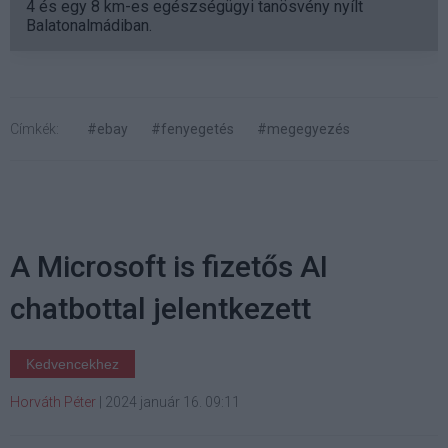
4 és egy 8 km-es egészségügyi tanösvény nyílt
Balatonalmádiban.
Címkék:
#ebay
#fenyegetés
#megegyezés
A Microsoft is fizetős AI
chatbottal jelentkezett
Kedvencekhez
Horváth Péter
|
2024 január 16. 09:11