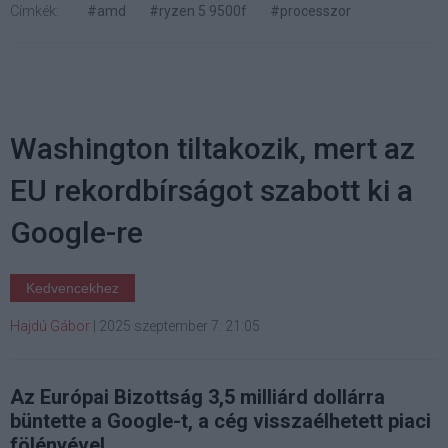
Címkék:
#amd
#ryzen 5 9500f
#processzor
Washington tiltakozik, mert az
EU rekordbírságot szabott ki a
Google-re
Kedvencekhez
Hajdú Gábor
|
2025 szeptember 7. 21:05
Az Európai Bizottság 3,5 milliárd dollárra
büntette a Google-t, a cég visszaélhetett piaci
fölényével.