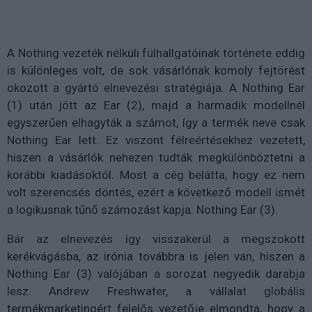
A Nothing vezeték nélküli fülhallgatóinak története eddig
is különleges volt, de sok vásárlónak komoly fejtörést
okozott a gyártó elnevezési stratégiája. A Nothing Ear
(1) után jött az Ear (2), majd a harmadik modellnél
egyszerűen elhagyták a számot, így a termék neve csak
Nothing Ear lett. Ez viszont félreértésekhez vezetett,
hiszen a vásárlók nehezen tudták megkülönböztetni a
korábbi kiadásoktól. Most a cég belátta, hogy ez nem
volt szerencsés döntés, ezért a következő modell ismét
a logikusnak tűnő számozást kapja: Nothing Ear (3).
Bár az elnevezés így visszakerül a megszokott
kerékvágásba, az irónia továbbra is jelen van, hiszen a
Nothing Ear (3) valójában a sorozat negyedik darabja
lesz. Andrew Freshwater, a vállalat globális
termékmarketingért felelős vezetője elmondta, hogy a