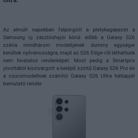
Ultra.
Az elmúlt napokban felpörgött a pletykagépezet a
Samsung új zászlóshajói körül: előbb a Galaxy S26
széria mindhárom modelljének dummy egységei
kerültek nyilvánosságra, majd az S26 Edge-ről láthattunk
nem hivatalos renderképet. Most pedig a Smartprix
jóvoltából kiszivárgott a belépő szintű Galaxy S26 Pro és
a csúcsmodellnek számító Galaxy S26 Ultra hátlapját
bemutató render.