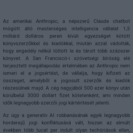
Az amerikai Anthropic, a népszerű Claude chatbot
mögött álló mesterséges intelligencia vállalat 1,5
milliárd dolláros peren kívüli egyezséget kötött
könyvszerzőkkel és kiadókkal, miután azzal vádolták,
hogy engedély nélkül töltött le és tárolt több százezer
könyvet. A San Franciscó-i szövetségi bíróság elé
terjesztett megállapodás értelmében az Anthropic nem
ismeri el a jogsértést, de vállalja, hogy kifizeti az
összeget, amelyből a jogosult szerzők és kiadók
részesülnek majd. A cég nagyjából 500 ezer könyv után
körülbelül 3000 dollárt fizet kötetenként, ami minden
idők legnagyobb szerzői jogi kártérítését jelenti.
Az ügy a generatív AI robbanásának egyik legnagyobb
horderejű jogi konfliktusává vált, hiszen az elmúlt
években több tucat per indult olyan techóriások ellen,