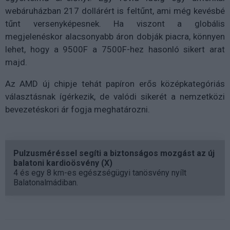
webáruházban 217 dollárért is feltűnt, ami még kevésbé
tűnt versenyképesnek. Ha viszont a globális
megjelenéskor alacsonyabb áron dobják piacra, könnyen
lehet, hogy a 9500F a 7500F-hez hasonló sikert arat
majd.
Az AMD új chipje tehát papíron erős középkategóriás
választásnak ígérkezik, de valódi sikerét a nemzetközi
bevezetéskori ár fogja meghatározni.
Pulzusméréssel segíti a biztonságos mozgást az új
balatoni kardioösvény (X)
4 és egy 8 km-es egészségügyi tanösvény nyílt
Balatonalmádiban.