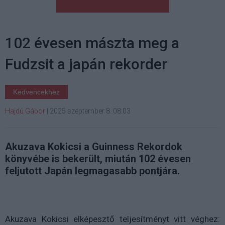
102 évesen mászta meg a
Fudzsit a japán rekorder
Kedvencekhez
Hajdú Gábor
|
2025 szeptember 8. 08:03
Akuzava Kokicsi a Guinness Rekordok
könyvébe is bekerült, miután 102 évesen
feljutott Japán legmagasabb pontjára.
Akuzava Kokicsi elképesztő teljesítményt vitt véghez: