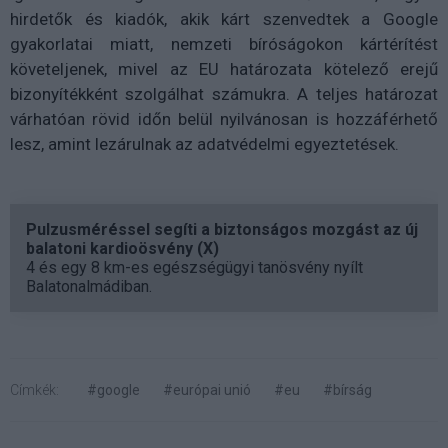
hirdetők és kiadók, akik kárt szenvedtek a Google
gyakorlatai miatt, nemzeti bíróságokon kártérítést
követeljenek, mivel az EU határozata kötelező erejű
bizonyítékként szolgálhat számukra. A teljes határozat
várhatóan rövid időn belül nyilvánosan is hozzáférhető
lesz, amint lezárulnak az adatvédelmi egyeztetések.
Pulzusméréssel segíti a biztonságos mozgást az új
balatoni kardioösvény (X)
4 és egy 8 km-es egészségügyi tanösvény nyílt
Balatonalmádiban.
Címkék:
#google
#európai unió
#eu
#bírság