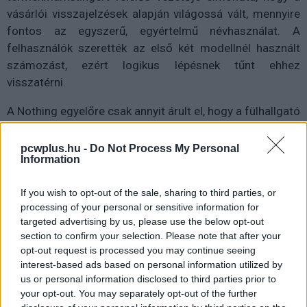
vásárlói visszajelzések alapján világossá vált, mennyire
fontos az egyszerű, egyértelmű névhasználat. A
felhasználók szerették az első két modellnél használt
számozást, ezért logikus lépésnek tűnt ehhez
visszatérni.
A Nothing egyelőre csak annyit árult el, hogy a fülhallgató
"hamarosan" érkezik, részletes műszaki adatok és
pontos megjelenési dátum nélkül. Ugyanakkor a cég
pcwplus.hu -
Do Not Process My Personal
Information
eddigi gyakorlata alapján várható, hogy az Ear (3)
megőrzi a márkára jellemző letisztult, áttetsző dizájnt,
If you wish to opt-out of the sale, sharing to third parties, or
miközben a hangminőség és az aktív zajszűrés tovább
processing of your personal or sensitive information for
fejlődik. Mivel az Ear (2) már igen jó fogadtatásban
targeted advertising by us, please use the below opt-out
részesült a prémium szegmensben, a Nothing
section to confirm your selection. Please note that after your
nyilvánvalóan nagy hangsúlyt fektet arra, hogy az új
opt-out request is processed you may continue seeing
modell még kifinomultabb felhasználói élményt
interest-based ads based on personal information utilized by
us or personal information disclosed to third parties prior to
nyújtson.
your opt-out. You may separately opt-out of the further