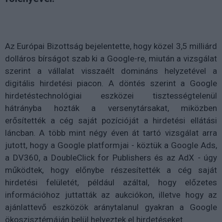
Az Európai Bizottság bejelentette, hogy közel 3,5 milliárd
dolláros bírságot szab ki a Google-re, miután a vizsgálat
szerint a vállalat visszaélt domináns helyzetével a
digitális hirdetési piacon. A döntés szerint a Google
hirdetéstechnológiai eszközei tisztességtelenül
hátrányba hozták a versenytársakat, miközben
erősítették a cég saját pozícióját a hirdetési ellátási
láncban. A több mint négy éven át tartó vizsgálat arra
jutott, hogy a Google platformjai - köztük a Google Ads,
a DV360, a DoubleClick for Publishers és az AdX - úgy
működtek, hogy előnybe részesítették a cég saját
hirdetési felületét, például azáltal, hogy előzetes
információhoz juttatták az aukciókon, illetve hogy az
ajánlattevő eszközök aránytalanul gyakran a Google
ökoszisztémáján belül helyeztek el hirdetéseket.