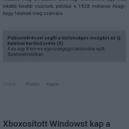
inkább kisebb csúcsok, például a 1828 méteres Akagi-
hegy felelnek meg számára.
Pulzusméréssel segíti a biztonságos mozgást az új
balatoni kardioösvény (X)
4 és egy 8 km-es egészségügyi tanösvény nyílt
Balatonalmádiban.
Címkék:
#fudzsi
#japán
Xboxosított Windowst kap a