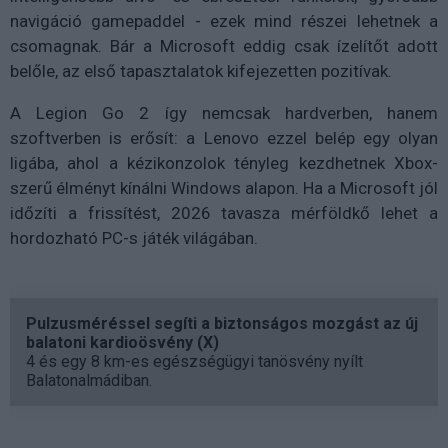
navigáció gamepaddel - ezek mind részei lehetnek a
csomagnak. Bár a Microsoft eddig csak ízelítőt adott
belőle, az első tapasztalatok kifejezetten pozitívak.
A Legion Go 2 így nemcsak hardverben, hanem
szoftverben is erősít: a Lenovo ezzel belép egy olyan
ligába, ahol a kézikonzolok tényleg kezdhetnek Xbox-
szerű élményt kínálni Windows alapon. Ha a Microsoft jól
időzíti a frissítést, 2026 tavasza mérföldkő lehet a
hordozható PC-s játék világában.
Pulzusméréssel segíti a biztonságos mozgást az új
balatoni kardioösvény (X)
4 és egy 8 km-es egészségügyi tanösvény nyílt
Balatonalmádiban.