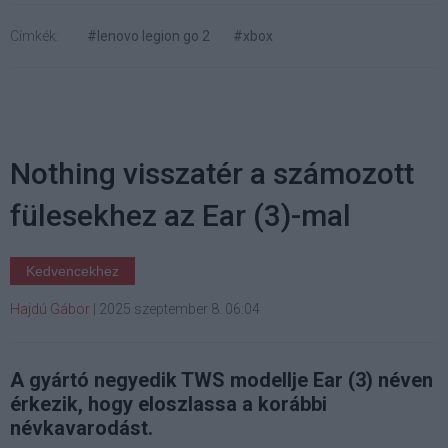
Címkék:
#lenovo legion go 2
#xbox
Nothing visszatér a számozott
fülesekhez az Ear (3)-mal
Kedvencekhez
Hajdú Gábor
|
2025 szeptember 8. 06:04
A gyártó negyedik TWS modellje Ear (3) néven
érkezik, hogy eloszlassa a korábbi
névkavarodást.