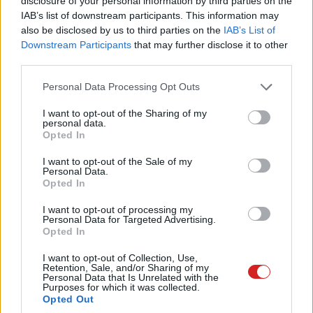
disclosure of your personal information by third parties on the
IAB’s list of downstream participants. This information may
also be disclosed by us to third parties on the
IAB’s List of
Az is biztos, hogy a Nothing kommunikációjában kiemelt
Downstream Participants
that may further disclose it to other
szerepet kap a közösségi visszajelzés. A cég többször is
third parties.
hangsúlyozta, hogy a felhasználói vélemények
Please note that this website/app uses one or more Google
Personal Data Processing Opt Outs
közvetlenül befolyásolják a termékfejlesztési irányokat.
services and may gather and store information including but
Ez látszik az elnevezés változtatásán is, amely a
not limited to your visit or usage behaviour. You may click to
I want to opt-out of the Sharing of my
personal data.
fogyasztói igényekhez való alkalmazkodás egyik jele.
grant or deny consent to Google and its third-party tags to
Opted In
use your data for below specified purposes in below Google
A Nothing Ear (3) tehát nemcsak új hardveres és
consent section.
I want to opt-out of the Sale of my
Personal Data.
szoftveres funkciókkal ígérkezik, hanem szimbolikusan
Opted In
is egy visszalépést jelent a gyökerekhez. Az, hogy
pontosan mivel emelkedik majd ki a zsúfolt TWS piacról,
I want to opt-out of processing my
Personal Data for Targeted Advertising.
hamarosan kiderül, de a név körüli történet már
Opted In
önmagában is jól mutatja, hogy a Nothing külön utat jár a
I want to opt-out of Collection, Use,
technológiai világban.
Retention, Sale, and/or Sharing of my
Personal Data that Is Unrelated with the
Purposes for which it was collected.
Opted Out