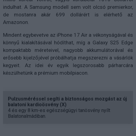
indulhat. A Samsung modell sem volt olcsó premierkor,
de mostanra akár 699 dollárért is elérhető az
Amazonon.
Mindent egybevetve az iPhone 17 Air a vékonyságával és
könnyű kialakításával hódíthat, míg a Galaxy S25 Edge
kompaktabb méreteivel, nagyobb akkumulátorával és
erősebb kijelzőjével próbálhatja megszerezni a vásárlók
kegyeit. Az idei év egyik legszorosabb párharcára
készülhetünk a prémium mobilpiacon.
Pulzusméréssel segíti a biztonságos mozgást az új
balatoni kardioösvény (X)
4 és egy 8 km-es egészségügyi tanösvény nyílt
Balatonalmádiban.