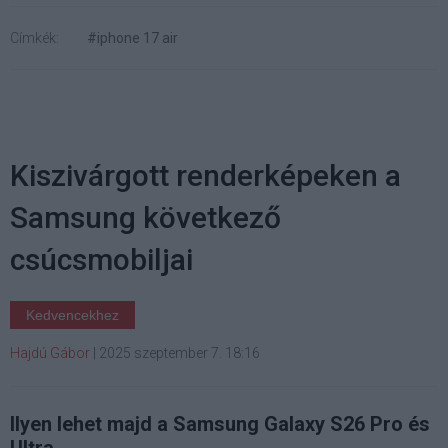
Címkék:
#iphone 17 air
Kiszivárgott renderképeken a
Samsung következő
csúcsmobiljai
Kedvencekhez
Hajdú Gábor
|
2025 szeptember 7. 18:16
Ilyen lehet majd a Samsung Galaxy S26 Pro és