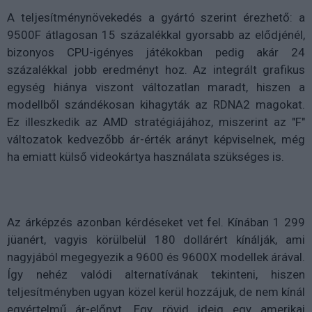
A teljesítménynövekedés a gyártó szerint érezhető: a
9500F átlagosan 15 százalékkal gyorsabb az elődjénél,
bizonyos CPU-igényes játékokban pedig akár 24
százalékkal jobb eredményt hoz. Az integrált grafikus
egység hiánya viszont változatlan maradt, hiszen a
modellből szándékosan kihagyták az RDNA2 magokat.
Ez illeszkedik az AMD stratégiájához, miszerint az "F"
változatok kedvezőbb ár-érték arányt képviselnek, még
ha emiatt külső videokártya használata szükséges is.
Az árképzés azonban kérdéseket vet fel. Kínában 1 299
jüanért, vagyis körülbelül 180 dollárért kínálják, ami
nagyjából megegyezik a 9600 és 9600X modellek árával.
Így nehéz valódi alternatívának tekinteni, hiszen
teljesítményben ugyan közel kerül hozzájuk, de nem kínál
egyértelmű ár-előnyt. Egy rövid ideig egy amerikai