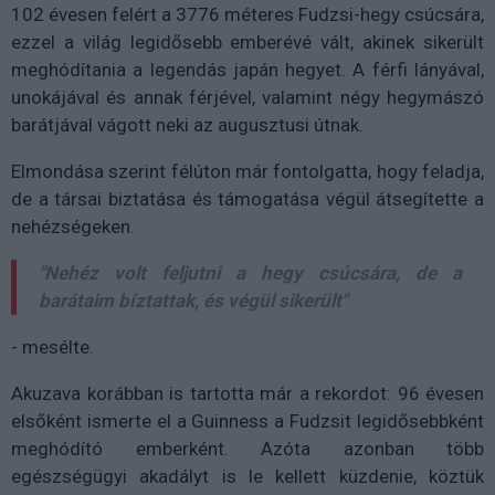
102 évesen felért a 3776 méteres Fudzsi-hegy csúcsára,
ezzel a világ legidősebb emberévé vált, akinek sikerült
meghódítania a legendás japán hegyet. A férfi lányával,
unokájával és annak férjével, valamint négy hegymászó
barátjával vágott neki az augusztusi útnak.
Elmondása szerint félúton már fontolgatta, hogy feladja,
de a társai biztatása és támogatása végül átsegítette a
nehézségeken.
"Nehéz volt feljutni a hegy csúcsára, de a
barátaim bíztattak, és végül sikerült"
- mesélte.
Akuzava korábban is tartotta már a rekordot: 96 évesen
elsőként ismerte el a Guinness a Fudzsit legidősebbként
meghódító emberként. Azóta azonban több
egészségügyi akadályt is le kellett küzdenie, köztük