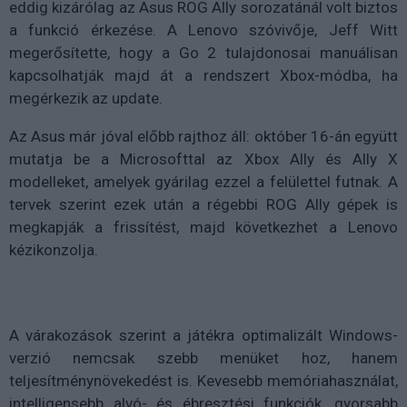
eddig kizárólag az Asus ROG Ally sorozatánál volt biztos
a funkció érkezése. A Lenovo szóvivője, Jeff Witt
megerősítette, hogy a Go 2 tulajdonosai manuálisan
kapcsolhatják majd át a rendszert Xbox-módba, ha
megérkezik az update.
Az Asus már jóval előbb rajthoz áll: október 16-án együtt
mutatja be a Microsofttal az Xbox Ally és Ally X
modelleket, amelyek gyárilag ezzel a felülettel futnak. A
tervek szerint ezek után a régebbi ROG Ally gépek is
megkapják a frissítést, majd következhet a Lenovo
kézikonzolja.
A várakozások szerint a játékra optimalizált Windows-
verzió nemcsak szebb menüket hoz, hanem
teljesítménynövekedést is. Kevesebb memóriahasználat,
intelligensebb alvó- és ébresztési funkciók, gyorsabb