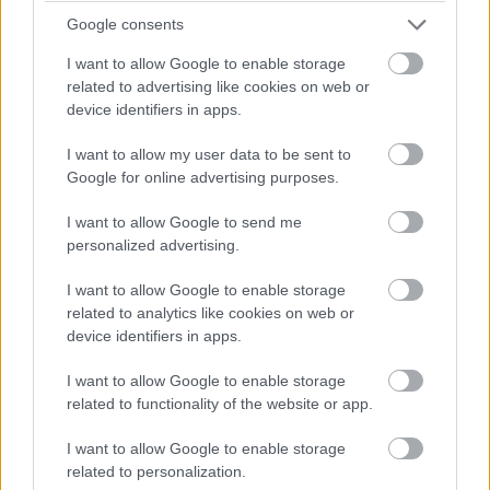
Pulzusméréssel segíti a biztonságos mozgást az új
Google consents
balatoni kardioösvény (X)
4 és egy 8 km-es egészségügyi tanösvény nyílt
I want to allow Google to enable storage
Balatonalmádiban.
related to advertising like cookies on web or
device identifiers in apps.
I want to allow my user data to be sent to
Google for online advertising purposes.
Címkék:
#nothing
#ear (3)
I want to allow Google to send me
personalized advertising.
I want to allow Google to enable storage
related to analytics like cookies on web or
Az AMD új processzort
device identifiers in apps.
mutatott be, de egyelőre csak
I want to allow Google to enable storage
related to functionality of the website or app.
Kínában
I want to allow Google to enable storage
related to personalization.