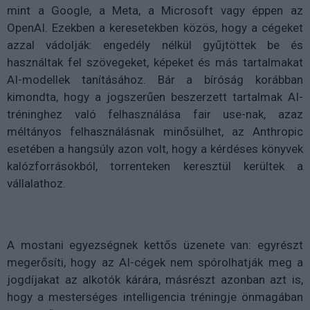
mint a Google, a Meta, a Microsoft vagy éppen az
OpenAI. Ezekben a keresetekben közös, hogy a cégeket
azzal vádolják: engedély nélkül gyűjtöttek be és
használtak fel szövegeket, képeket és más tartalmakat
AI-modellek tanításához. Bár a bíróság korábban
kimondta, hogy a jogszerűen beszerzett tartalmak AI-
tréninghez való felhasználása fair use-nak, azaz
méltányos felhasználásnak minősülhet, az Anthropic
esetében a hangsúly azon volt, hogy a kérdéses könyvek
kalózforrásokból, torrenteken keresztül kerültek a
vállalathoz.
A mostani egyezségnek kettős üzenete van: egyrészt
megerősíti, hogy az AI-cégek nem spórolhatják meg a
jogdíjakat az alkotók kárára, másrészt azonban azt is,
hogy a mesterséges intelligencia tréningje önmagában