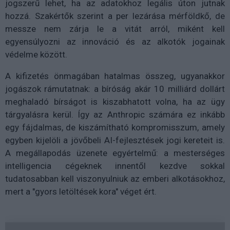
jogszerű lehet, ha az adatokhoz legális úton jutnak
hozzá. Szakértők szerint a per lezárása mérföldkő, de
messze nem zárja le a vitát arról, miként kell
egyensúlyozni az innováció és az alkotók jogainak
védelme között.
A kifizetés önmagában hatalmas összeg, ugyanakkor
jogászok rámutatnak: a bíróság akár 10 milliárd dollárt
meghaladó bírságot is kiszabhatott volna, ha az ügy
tárgyalásra kerül. Így az Anthropic számára ez inkább
egy fájdalmas, de kiszámítható kompromisszum, amely
egyben kijelöli a jövőbeli AI-fejlesztések jogi kereteit is.
A megállapodás üzenete egyértelmű: a mesterséges
intelligencia cégeknek innentől kezdve sokkal
tudatosabban kell viszonyulniuk az emberi alkotásokhoz,
mert a "gyors letöltések kora" véget ért.