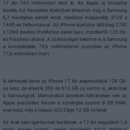
17 Air 163 millimétert tesz ki. Az Apple új modellje
kisebb, 6,6 hüvelykes kijelzővel érkezhet, míg a Samsung
6,7 hüvelykes panelt kínál, ráadásul magasabb, 3120 x
1440-es felbontással. Az iPhone kijelzője állítólag 2740
x 1260 pixeles ProMotion panel lesz, mindkettő 120 Hz-
es frissítési rátával. A szélességet tekintve is a Samsung
a kompaktabb, 75,6 milliméterrel szemben az iPhone
77,6 millimétert mért.
A tárhelyek terén az iPhone 17 Air alapmodellje 128 GB-
os lesz, de érkezik 256 és 512 GB-os verzió is, akárcsak
a Samsungnál. Memóriából azonban hátrányban van az
Apple készüléke, hiszen a szivárgás szerint 8 GB RAM-
mal indul, míg a Galaxy S25 Edge 12 GB-ot kínál.
Az árak sem ígérkeznek barátinak: a 17 Air nagyjából 1,4
millió koreai vonról, vagyis körülbelül 1010 dollárról