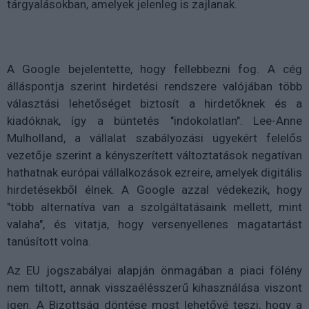
tárgyalásokban, amelyek jelenleg is zajlanak.
A Google bejelentette, hogy fellebbezni fog. A cég
álláspontja szerint hirdetési rendszere valójában több
választási lehetőséget biztosít a hirdetőknek és a
kiadóknak, így a büntetés "indokolatlan". Lee-Anne
Mulholland, a vállalat szabályozási ügyekért felelős
vezetője szerint a kényszerített változtatások negatívan
hathatnak európai vállalkozások ezreire, amelyek digitális
hirdetésekből élnek. A Google azzal védekezik, hogy
"több alternatíva van a szolgáltatásaink mellett, mint
valaha", és vitatja, hogy versenyellenes magatartást
tanúsított volna.
Az EU jogszabályai alapján önmagában a piaci fölény
nem tiltott, annak visszaélésszerű kihasználása viszont
igen. A Bizottság döntése most lehetővé teszi, hogy a