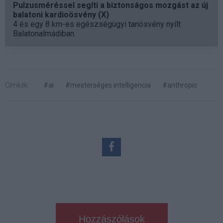
Pulzusméréssel segíti a biztonságos mozgást az új
balatoni kardioösvény (X)
4 és egy 8 km-es egészségügyi tanösvény nyílt
Balatonalmádiban.
Címkék:
#ai
#mesterséges intelligencia
#anthropic
Hozzászólások