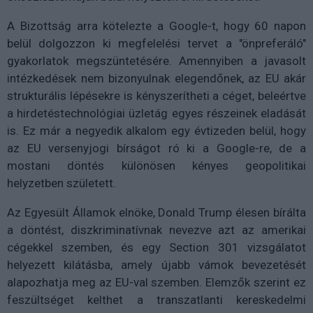
A Bizottság arra kötelezte a Google-t, hogy 60 napon
belül dolgozzon ki megfelelési tervet a "önpreferáló"
gyakorlatok megszüntetésére. Amennyiben a javasolt
intézkedések nem bizonyulnak elegendőnek, az EU akár
strukturális lépésekre is kényszerítheti a céget, beleértve
a hirdetéstechnológiai üzletág egyes részeinek eladását
is. Ez már a negyedik alkalom egy évtizeden belül, hogy
az EU versenyjogi bírságot ró ki a Google-re, de a
mostani döntés különösen kényes geopolitikai
helyzetben született.
Az Egyesült Államok elnöke, Donald Trump élesen bírálta
a döntést, diszkriminatívnak nevezve azt az amerikai
cégekkel szemben, és egy Section 301 vizsgálatot
helyezett kilátásba, amely újabb vámok bevezetését
alapozhatja meg az EU-val szemben. Elemzők szerint ez
feszültséget kelthet a transzatlanti kereskedelmi