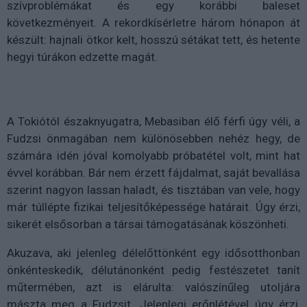
szívproblémákat és egy korábbi baleset
következményeit. A rekordkísérletre három hónapon át
készült: hajnali ötkor kelt, hosszú sétákat tett, és hetente
hegyi túrákon edzette magát.
A Tokiótól északnyugatra, Mebasiban élő férfi úgy véli, a
Fudzsi önmagában nem különösebben nehéz hegy, de
számára idén jóval komolyabb próbatétel volt, mint hat
évvel korábban. Bár nem érzett fájdalmat, saját bevallása
szerint nagyon lassan haladt, és tisztában van vele, hogy
már túllépte fizikai teljesítőképessége határait. Úgy érzi,
sikerét elsősorban a társai támogatásának köszönheti.
Akuzava, aki jelenleg délelőttönként egy idősotthonban
önkénteskedik, délutánonként pedig festészetet tanít
műtermében, azt is elárulta: valószínűleg utoljára
mászta meg a Fudzsit. Jelenlegi erőnlétével úgy érzi,