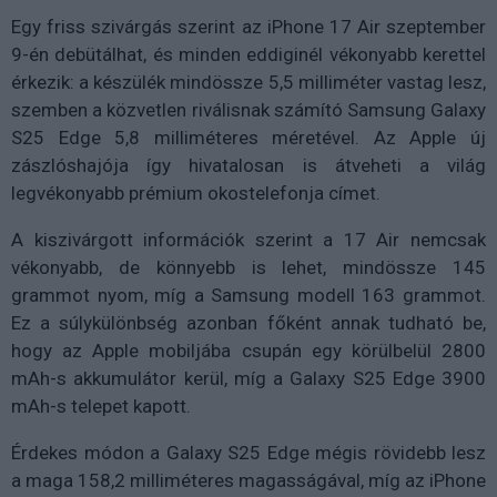
Egy friss szivárgás szerint az iPhone 17 Air szeptember
9-én debütálhat, és minden eddiginél vékonyabb kerettel
érkezik: a készülék mindössze 5,5 milliméter vastag lesz,
szemben a közvetlen riválisnak számító Samsung Galaxy
S25 Edge 5,8 milliméteres méretével. Az Apple új
zászlóshajója így hivatalosan is átveheti a világ
legvékonyabb prémium okostelefonja címet.
A kiszivárgott információk szerint a 17 Air nemcsak
vékonyabb, de könnyebb is lehet, mindössze 145
grammot nyom, míg a Samsung modell 163 grammot.
Ez a súlykülönbség azonban főként annak tudható be,
hogy az Apple mobiljába csupán egy körülbelül 2800
mAh-s akkumulátor kerül, míg a Galaxy S25 Edge 3900
mAh-s telepet kapott.
Érdekes módon a Galaxy S25 Edge mégis rövidebb lesz
a maga 158,2 milliméteres magasságával, míg az iPhone