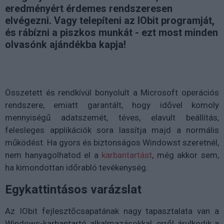
eredményért érdemes rendszeresen
elvégezni. Vagy telepíteni az IObit programját,
és rábízni a piszkos munkát - ezt most minden
olvasónk ajándékba kapja!
Összetett és rendkívül bonyolult a Microsoft operációs
rendszere, emiatt garantált, hogy idővel komoly
mennyiségű adatszemét, téves, elavult beállítás,
felesleges applikációk sora lassítja majd a normális
működést. Ha gyors és biztonságos Windowst szeretnél,
nem hanyagolhatod el a
karbantartást
, még akkor sem,
ha kimondottan időrabló tevékenység.
Egykattintásos varázslat
Az IObit fejlesztőcsapatának nagy tapasztalata van a
Windows-karbantartó alkalmazásokkal, erről árulkodik a