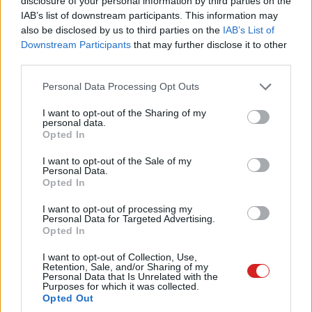
disclosure of your personal information by third parties on the
IAB’s list of downstream participants. This information may
also be disclosed by us to third parties on the
IAB’s List of
Downstream Participants
that may further disclose it to other
third parties.
Please note that this website/app uses one or more Google
Personal Data Processing Opt Outs
services and may gather and store information including but
not limited to your visit or usage behaviour. You may click to
I want to opt-out of the Sharing of my
personal data.
grant or deny consent to Google and its third-party tags to
Opted In
use your data for below specified purposes in below Google
consent section.
I want to opt-out of the Sale of my
Personal Data.
Opted In
Ha nem egyben szeretnéd letudni a javítást, gyorsítást
I want to opt-out of processing my
és frissítést, külön-külön is átvizsgálhatod az egyes
Personal Data for Targeted Advertising.
részterületeket. Érdemes ezeket a menüpontokat is
Opted In
felkeresni, mert a Pro verziónak hála érdekes funkciókkal
I want to opt-out of Collection, Use,
találkozhatsz. Ilyen például a Védelemnél a FaceID, amely
Retention, Sale, and/or Sharing of my
Personal Data that Is Unrelated with the
lefotózza az illetéktelen behatolókat, így megtudhatod, ki
Purposes for which it was collected.
próbálta meg távollétedben használni PC-det.
Opted Out