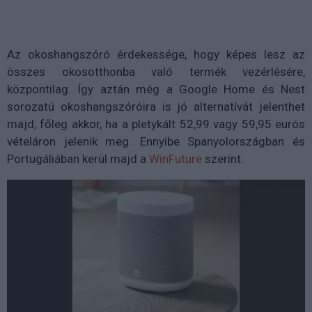
Az okoshangszóró érdekessége, hogy képes lesz az
összes okosotthonba való termék vezérlésére,
központilag. Így aztán még a Google Home és Nest
sorozatú okoshangszóróira is jó alternatívát jelenthet
majd, főleg akkor, ha a pletykált 52,99 vagy 59,95 eurós
vételáron jelenik meg. Ennyibe Spanyolországban és
Portugáliában kerül majd a
WinFuture
szerint.