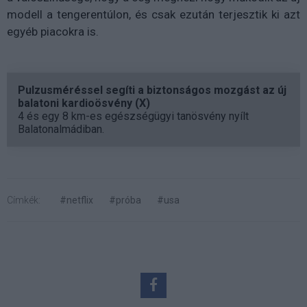
modell a tengerentúlon, és csak ezután terjesztik ki azt
egyéb piacokra is.
Pulzusméréssel segíti a biztonságos mozgást az új
balatoni kardioösvény (X)
4 és egy 8 km-es egészségügyi tanösvény nyílt
Balatonalmádiban.
Címkék:
#netflix
#próba
#usa