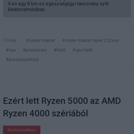
4 és egy 8 km-es egészségügyi tanösvény nyílt
Balatonalmádiban.
Címkék:
#cooler master
#cooler master hyper 212 evo
#cpu
#processzor
#hűtő
#cpu-hűtő
#processzorhűtő
Ezért lett Ryzen 5000 az AMD
Ryzen 4000 szériából
Kedvencekhez