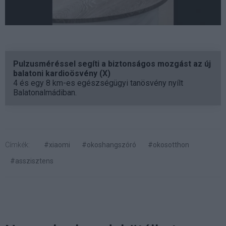
Pulzusméréssel segíti a biztonságos mozgást az új
balatoni kardioösvény (X)
4 és egy 8 km-es egészségügyi tanösvény nyílt
Balatonalmádiban.
Címkék:
#xiaomi
#okoshangszóró
#okosotthon
#asszisztens