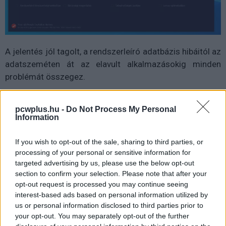
A jelentés jól tagolt, a rendszerleíró adatbázis hibáitól az
adatszeméten át az elavult alkalmazásokig minden
problémát összegez.
pcwplus.hu -
Do Not Process My Personal
Information
Emellett biztonsági problémák, sebezhetőségek és
hardveres gondok után is kutat a SystemCare Pro 13,
If you wish to opt-out of the sale, sharing to third parties, or
ami igazán hasznos. Az elavult drivereket is megtalálja a
processing of your personal or sensitive information for
program, de a frissítéshez másik
IObit program
targeted advertising by us, please use the below opt-out
section to confirm your selection. Please note that after your
telepítését kínálja fel, emellett a többi vizsgálatnál is
opt-out request is processed you may continue seeing
hiányoltuk a részletesebb leírásokat.
interest-based ads based on personal information utilized by
us or personal information disclosed to third parties prior to
your opt-out. You may separately opt-out of the further