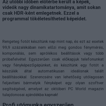
Az utóbbi időben előtérbe került a képek,
videók nagy dinamikatartománya, amit sokan
csak HDR-ként emlegetnek. Ezzel a
programmal tökéletesítheted képeidet.
Rengeteg fotót készítünk nap mint nap, és ezt az esetek
99,9 százalékában nem előzi meg gondos fénymérés,
komponálás, sem aprólékos beállítások vagy több
próbafelvétel. Egyszerűen csak előkapjuk telefonunkat
vagy fényképezőgépünket, és készítünk egy fotót a
készülék által automatikusan ideálisnak talált
beállításokkal. Szerencsére van lehetőség utólagosan
feljavítani bármelyik fényképet egy olyan szoftver
segítségével, amelyet az októberi PC World magazin
tulajdonosai ajándékba kapnak!
Profi utómunka egyszerűen