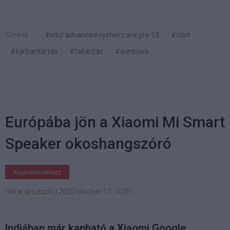
Címkék:
#iobit advanced systemcare pro 13
#iobit
#karbantartás
#takarítás
#windows
Európába jön a Xiaomi Mi Smart
Speaker okoshangszóró
Kedvencekhez
Harangi László
|
2020 október 17. 10:05
Indiában már kapható a Xiaomi Google