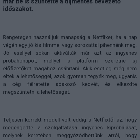
már be is szüntette a díjmentes bevezető
időszakot.
Rengetegen használjuk manapság a Netflixet, ha a nap
végén egy jó kis filmmel vagy sorozattal pihennénk meg.
Jó eséllyel sokan aktiválták már azt az ingyenes
próbahónapot, mellyel a platform szeretne új
előfizetőket magához csábítani. Akik esetleg még nem
éltek a lehetőséggel, azok gyorsan tegyék meg, ugyanis
a cég félretette adakozó kedvét, és elkezdte
megszüntetni a lehetőséget.
Teljesen korrekt modell volt eddig a Netflixtől az, hogy
megengedte a szolgáltatása ingyenes kipróbálását,
melynek keretében meggyőződhettünk arról, hogy