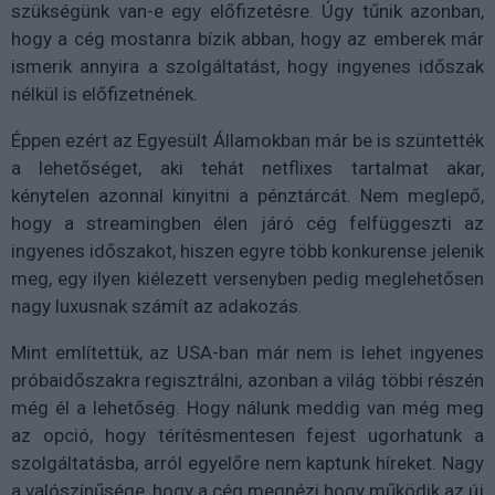
szükségünk van-e egy előfizetésre. Úgy tűnik azonban,
hogy a cég mostanra bízik abban, hogy az emberek már
ismerik annyira a szolgáltatást, hogy ingyenes időszak
nélkül is előfizetnének.
Éppen ezért az Egyesült Államokban már be is szüntették
a lehetőséget, aki tehát netflixes tartalmat akar,
kénytelen azonnal kinyitni a pénztárcát. Nem meglepő,
hogy a streamingben élen járó cég felfüggeszti az
ingyenes időszakot, hiszen egyre több konkurense jelenik
meg, egy ilyen kiélezett versenyben pedig meglehetősen
nagy luxusnak számít az adakozás.
Mint említettük, az USA-ban már nem is lehet ingyenes
próbaidőszakra regisztrálni, azonban a világ többi részén
még él a lehetőség. Hogy nálunk meddig van még meg
az opció, hogy térítésmentesen fejest ugorhatunk a
szolgáltatásba, arról egyelőre nem kaptunk híreket. Nagy
a valószínűsége, hogy a cég megnézi hogy működik az új