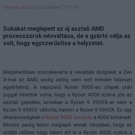
Harangi László
|
2020 október 17. 07:59
Sokakat meglepett az új asztali AMD
processzorok névváltása, de a gyártó célja az
volt, hogy egyszerűsítse a helyzetet.
Meglehetősen összekavarta a névadási dolgokat a Zen
3-mal az AMD, pedig eddig sem volt minden teljesen
egyértelmű. A népszerű Ryzen 3000-es chipek után
joggal hihettük volna, hogy a Ryzen 4000 széria jön az
asztali gépekbe, azonban a Ryzen 9 3900X-et nem a
Ryzen 9 4900X váltotta, hanem a Ryzen 9 5900X. És úgy
általánosságban
a Ryzen 5000 sorozat
, a 4000 kimaradt.
Mindez pedig külön meglepő annak fényében, hogy az
utóbbi időben nagy sikert ért el a Ryzen 4000 széria a