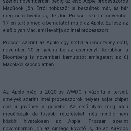
szerint novemberben pedig az első Apple processzoros
MacBook jön. Erről többször is beszéltek már, és bár
még nem hivatalos, de Jon Prosser szerint november
17-én tartja meg a bemutatót majd az Apple. Ez lesz az
első olyan Mac, ami leváltja az Intel processzort.
Prosser szerint az Apple egy héttel a rendezvény előtt,
november 10-én jelenti be az eseményt. Korábban a
Bloomberg is novemberi bemutatót emlegetett az új
Macekkel kapcsolatban.
Az Apple még a 2020-as WWDC-n vázolta a terveit,
amelyek szerint Intel processzorok helyett saját chipet
épít a jövőben a gépeibe. Az első ilyen még idén
megérkezik, de további részleteket még mindig nem
közölt hivatalosan az Apple. Prosser szerint
novemberben jön az AirTags követő is, de az AirPods