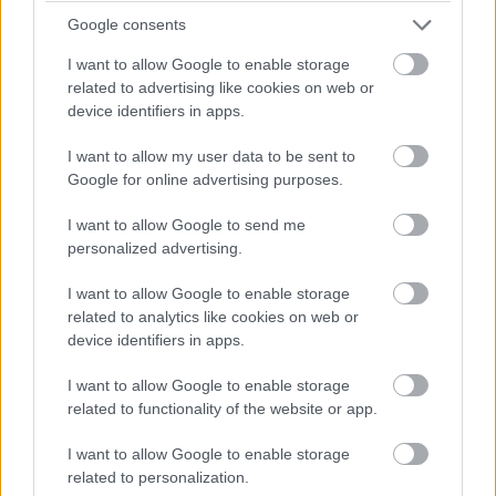
Ha szeretnél további részletes teszteket, érdekes
Google consents
cikkeket és alapos elemzéseket olvasni, valamint remek
I want to allow Google to enable storage
teljes verziós programokat, biztonsági szoftvereket és
related to advertising like cookies on web or
értékes PC-játékot kapni ajándékba, akkor szerezd be itt
device identifiers in apps.
a havonta megjelenő
PC World magazint
.
I want to allow my user data to be sent to
Google for online advertising purposes.
I want to allow Google to send me
personalized advertising.
I want to allow Google to enable storage
related to analytics like cookies on web or
device identifiers in apps.
I want to allow Google to enable storage
related to functionality of the website or app.
I want to allow Google to enable storage
related to personalization.