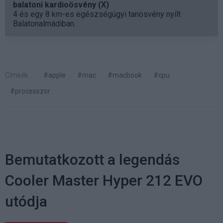
balatoni kardioösvény (X)
4 és egy 8 km-es egészségügyi tanösvény nyílt
Balatonalmádiban.
Címkék:
#apple
#mac
#macbook
#cpu
#processzor
Bemutatkozott a legendás
Cooler Master Hyper 212 EVO
utódja