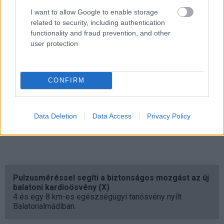
I want to allow Google to enable storage
related to security, including authentication
functionality and fraud prevention, and other
user protection.
CONFIRM
Data Deletion
Data Access
Privacy Policy
Pulzusméréssel segíti a biztonságos mozgást az új
balatoni kardioösvény (X)
4 és egy 8 km-es egészségügyi tanösvény nyílt
Balatonalmádiban.