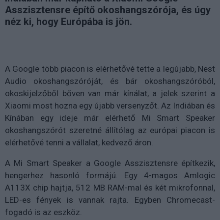
Asszisztensre építő okoshangszórója, és úgy
néz ki, hogy Európába is jön.
A Google több piacon is elérhetővé tette a legújabb, Nest
Audio okoshangszóróját, és bár okoshangszóróból,
okoskijelzőből bőven van már kínálat, a jelek szerint a
Xiaomi most hozna egy újabb versenyzőt. Az Indiában és
Kínában egy ideje már elérhető Mi Smart Speaker
okoshangszórót szeretné állítólag az európai piacon is
elérhetővé tenni a vállalat, kedvező áron.
A Mi Smart Speaker a Google Asszisztensre építkezik,
hengerhez hasonló formájú. Egy 4-magos Amlogic
A113X chip hajtja, 512 MB RAM-mal és két mikrofonnal,
LED-es fények is vannak rajta. Egyben Chromecast-
fogadó is az eszköz.