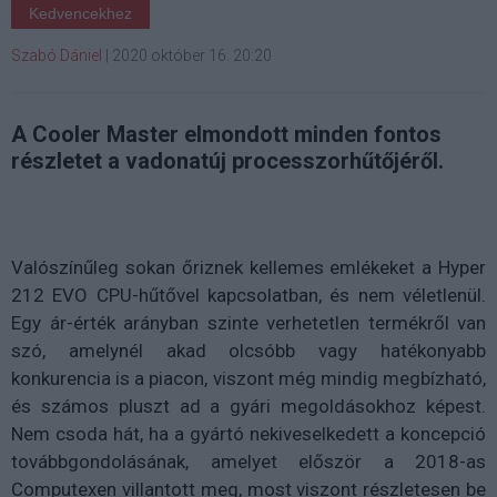
Kedvencekhez
Szabó Dániel
|
2020 október 16. 20:20
A Cooler Master elmondott minden fontos
részletet a vadonatúj processzorhűtőjéről.
Valószínűleg sokan őriznek kellemes emlékeket a Hyper
212 EVO CPU-hűtővel kapcsolatban, és nem véletlenül.
Egy ár-érték arányban szinte verhetetlen termékről van
szó, amelynél akad olcsóbb vagy hatékonyabb
konkurencia is a piacon, viszont még mindig megbízható,
és számos pluszt ad a gyári megoldásokhoz képest.
Nem csoda hát, ha a gyártó nekiveselkedett a koncepció
továbbgondolásának, amelyet először a 2018-as
Computexen villantott meg, most viszont részletesen be