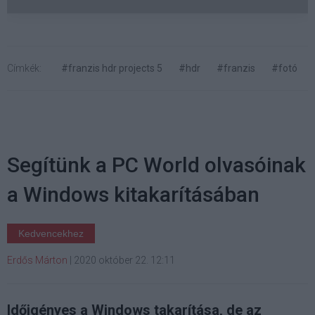
Címkék:
#franzis hdr projects 5
#hdr
#franzis
#fotó
Segítünk a PC World olvasóinak
a Windows kitakarításában
Kedvencekhez
Erdős Márton
|
2020 október 22. 12:11
Időigényes a Windows takarítása, de az