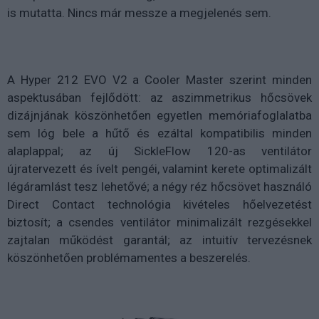
is mutatta. Nincs már messze a megjelenés sem.
A Hyper 212 EVO V2 a Cooler Master szerint minden
aspektusában fejlődött: az aszimmetrikus hőcsövek
dizájnjának köszönhetően egyetlen memóriafoglalatba
sem lóg bele a hűtő és ezáltal kompatibilis minden
alaplappal; az új SickleFlow 120-as ventilátor
újratervezett és ívelt pengéi, valamint kerete optimalizált
légáramlást tesz lehetővé; a négy réz hőcsövet használó
Direct Contact technológia kivételes hőelvezetést
biztosít; a csendes ventilátor minimalizált rezgésekkel
zajtalan működést garantál; az intuitív tervezésnek
köszönhetően problémamentes a beszerelés.