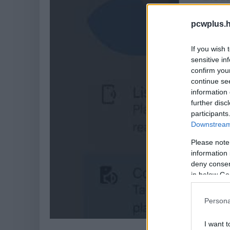
pcwplus.h
If you wish 
sensitive in
confirm you
continue se
information 
further disc
participants
Downstream 
Please note
information 
deny consent
in below Go
Persona
I want t