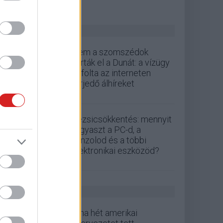
ZÖLD PÁLYA
Nem a szomszédok
zárták el a Dunát: a vízügy
cáfolta az interneten
terjedő álhíreket
Rezsicsökkentés: mennyit
fogyaszt a PC-d, a
konzolod és a többi
elektronikai eszközöd?
GS HÍREK
Kína hét amerikai