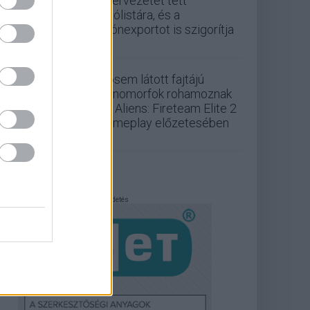
szervezetet tett
tiltólistára, és a
drónexportot is szigorítja
Sosem látott fajtájú
xenomorfok rohamoznak
az Aliens: Fireteam Elite 2
gameplay előzetesében
Hirdetés