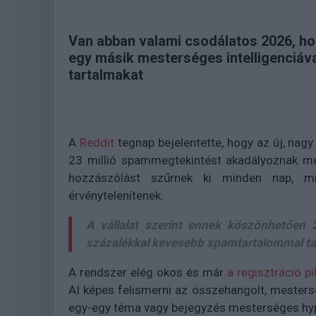
Van abban valami csodálatos 2026, h
egy másik mesterséges intelligenciával
tartalmakat
A
Reddit
tegnap bejelentette, hogy az új, nagy
23 millió spammegtekintést
akadályoznak meg
hozzászólást
szűrnek ki minden nap, m
érvénytelenítenek.
A vállalat szerint ennek köszönhetően
százalékkal kevesebb spamtartalommal
ta
A rendszer elég okos és már
a regisztráció pi
AI képes felismerni az összehangolt, mesterség
egy-egy téma vagy bejegyzés mesterséges hy