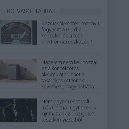
LEGOLVASOTTABBAK
Rezsicsökkentés: mennyit
fogyaszt a PC-d, a
konzolod és a többi
elektronikai eszközöd?
Napelem sem kell hozzá:
ez a konnektoros
akkumulátor lehet a
takarékos otthonok
következő nagy dobása
Nem egyedi eset volt:
más OpenAI-ügynökök is
kijuthattak az elszigetelt
tesztkörnyezetből