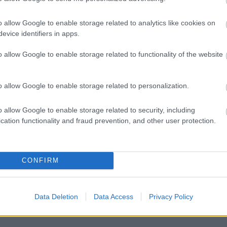
o allow Google to enable storage related to analytics like cookies on
evice identifiers in apps.
o allow Google to enable storage related to functionality of the website
Tetszik
o allow Google to enable storage related to personalization.
zászólások
o allow Google to enable storage related to security, including
cation functionality and fraud prevention, and other user protection.
ntelligenciával veszi fel
CONFIRM
es intelligencia ellen
Data Deletion
Data Access
Privacy Policy