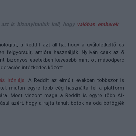
azt is bizonyítaniuk kell, hogy
valóban emberek
ógiát, a Reddit azt állítja, hogy a gyűlöletkeltő és
en felgyorsult, amióta használják. Nyilván csak az ő
rint bizonyos esetekben kevesebb mint
öt másodperc
moderációs intézkedés között.
s iróniája
. A Reddit az elmúlt években többször is
kkel, miután egyre több cég használta fel a platform
ására. Most viszont maga a Reddit is egyre több AI-
dásul azért, hogy a rajta tanult botok ne oda böfögjék