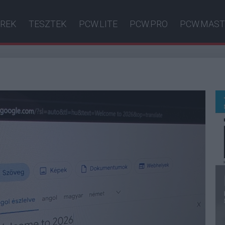
ÍREK
TESZTEK
PCW.LITE
PCW.PRO
PCW.MAST