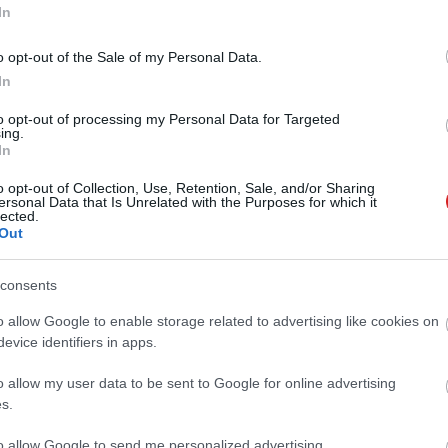
 átrendezte a másodlagos funkciókat is. A bal felső
In
ögött a teljesen új "Your activity" oldal lakik: itt
ze fordítási előzményt, a mentett kifejezéseket és a
o opt-out of the Sale of my Personal Data.
In
to opt-out of processing my Personal Data for Targeted
enübe került a kézírás opciót és a fordítási modellek
ing.
nyoldal szintén lekerekített kártyákra lett átszabva,
In
 miközben a korábban felül terpeszkedő előzmény és
o opt-out of Collection, Use, Retention, Sale, and/or Sharing
ülő menübe vándoroltak. A kód alapján a funkcionális
ersonal Data that Is Unrelated with the Purposes for which it
lected.
 élesítés dátuma még kérdéses.
Out
consents
o allow Google to enable storage related to advertising like cookies on
 új balatoni kardioösvény (X)
evice identifiers in apps.
atonalmádiban.
o allow my user data to be sent to Google for online advertising
s.
ine szolgáltatás
to allow Google to send me personalized advertising.