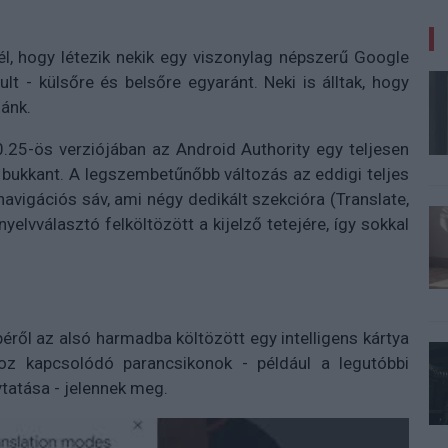
él, hogy létezik nekik egy viszonylag népszerű Google
lt - külsőre és belsőre egyaránt. Neki is álltak, hogy
ánk.
0.25-ös verziójában az Android Authority egy teljesen
e bukkant. A legszembetűnőbb változás az eddigi teljes
navigációs sáv, ami négy dedikált szekcióra (Translate,
yelvválasztó felköltözött a kijelző tetejére, így sokkal
ről az alsó harmadba költözött egy intelligens kártya
hoz kapcsolódó parancsikonok - például a legutóbbi
ytatása - jelennek meg.