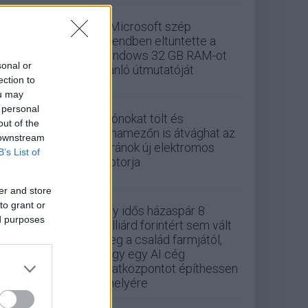
A Microsoft szép
csendben eltüntette a
Windows 32 GB RAM-ot
sonal or
ajánló útmutatóját
ection to
ou may
 personal
Drónokat tölt és
out of the
aknamezőn is átvághat az
 downstream
ukránok új elektromos
B’s List of
motorja
er and store
to grant or
Egy idős házaspár 8
ed purposes
milliárd forintért sem vált
meg a család farmjától,
hogy egy AI cég
adatközpontot építhessen
a helyére