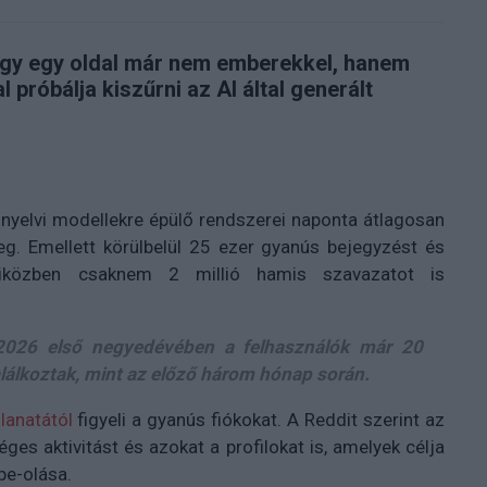
ogy egy oldal már nem emberekkel, hanem
 próbálja kiszűrni az AI által generált
 nyelvi modellekre épülő rendszerei naponta átlagosan
. Emellett körülbelül
25 ezer gyanús bejegyzést és
iközben csaknem
2 millió hamis szavazatot
is
 2026 első negyedévében a felhasználók már
20
lálkoztak, mint az előző három hónap során.
llanatától
figyeli a gyanús fiókokat. A Reddit szerint az
es aktivitást és azokat a profilokat is, amelyek célja
pe-olása.