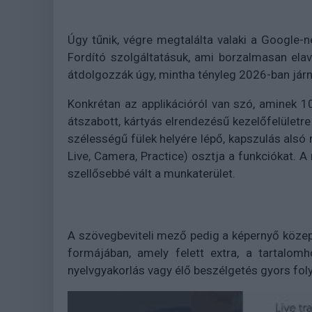
Úgy tűnik, végre megtalálta valaki a Google-n
Fordító szolgáltatásuk, ami borzalmasan elavu
átdolgozzák úgy, mintha tényleg 2026-ban járn
Konkrétan az applikációról van szó, aminek 1
átszabott, kártyás elrendezésű kezelőfelületr
szélességű fülek helyére lépő, kapszulás alsó 
Live, Camera, Practice) osztja a funkciókat. A n
szellősebbé vált a munkaterület.
A szövegbeviteli mező pedig a képernyő közepé
formájában, amely felett extra, a tartalom
nyelvgyakorlás vagy élő beszélgetés gyors fol