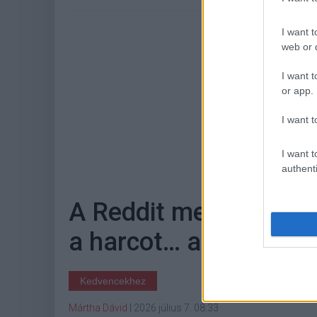
I want t
web or d
I want t
or app.
I want t
Hoz
I want t
authenti
A Reddit mesterséges i
a harcot… a mesterség
Kedvencekhez
Mártha Dávid
|
2026 július 7. 08:33