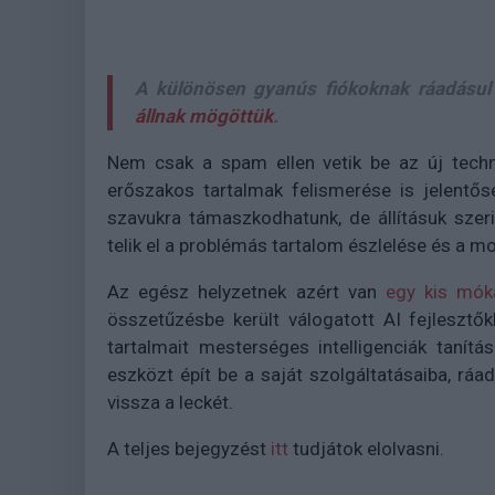
A különösen gyanús fiókoknak ráadásul 
állnak mögöttük
.
Nem csak a spam ellen vetik be az új technol
erőszakos tartalmak felismerése is jelentős
szavukra támaszkodhatunk, de állításuk sze
telik el a problémás tartalom észlelése és a 
Az egész helyzetnek azért van
egy kis móká
összetűzésbe került válogatott AI fejlesztő
tartalmait mesterséges intelligenciák tanít
eszközt épít be a saját szolgáltatásaiba, ráa
vissza a leckét.
A teljes bejegyzést
itt
tudjátok elolvasni.