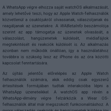
A WhatsApp végre elhozza saját watchOS alkalmazását,
amely lehetővé teszi, hogy az Apple Watch-felhasználók
közvetlenül a csuklójukról olvassanak, válaszoljanak és
reagáljanak az üzenetekre. A
WABetaInfo
beszámolója
szerint az app támogatja az üzenetek olvasását, a
válaszolást, hangüzenetek küldését, médiafájlok
megtekintését és reakciók küldését is. Az alkalmazás
azonban nem működik önállóan, így a használatához
továbbra is szükség lesz az iPhone és az óra közötti
kapcsolat fenntartására.
Az újítás jelentős előrelépés az Apple Watch
felhasználók számára, akik eddig csak egyszerű
értesítések formájában tudtak interakcióba lépni a
WhatsApp üzeneteikkel. A watchOS app révén a
WhatsApp-élmény végre felzárkózik a Wear OS-
felhasználók által már megszokott funkcionalitáshoz. A
gyors válaszadás, reakciók és hangüzenetek küldése így