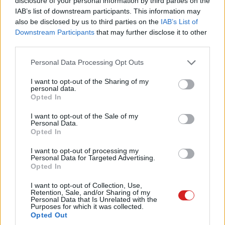
disclosure of your personal information by third parties on the
IAB’s list of downstream participants. This information may
also be disclosed by us to third parties on the
IAB’s List of
Downstream Participants
that may further disclose it to other
third parties.
Please note that this website/app uses one or more Google
Personal Data Processing Opt Outs
services and may gather and store information including but
not limited to your visit or usage behaviour. You may click to
I want to opt-out of the Sharing of my
personal data.
grant or deny consent to Google and its third-party tags to
Opted In
use your data for below specified purposes in below Google
consent section.
I want to opt-out of the Sale of my
Personal Data.
Opted In
A
Corsair M75 Wireless - Witcher 3 Edition
hasonlóan
I want to opt-out of processing my
Personal Data for Targeted Advertising.
prémium darab, arany oldalgombokkal és a
Wild Hunt
Opted In
világából ihletett mintákkal. A könnyű, kétkezes
kialakítású egér a
Marksman
26 000 DPI-s szenzorral,
I want to opt-out of Collection, Use,
Retention, Sale, and/or Sharing of my
optikai
QuickStrike
gombokkal és akár
105 órás
Personal Data that Is Unrelated with the
Purposes for which it was collected.
akkumulátoridővel
érkezik. Bluetooth és
Slipstream
Opted Out
támogatással is bír, és 129,99 euróért kapható.