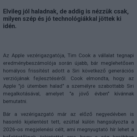
Elvileg jól haladnak, de addig is nézzük csak,
milyen szép és jó technológiákkal jöttek ki
idén.
Az Apple vezérigazgatója, Tim Cook a vállalat tegnapi
eredménybeszámolója során újabb, bár meglehetősen
homályos frissítést adott a Siri következő generációs
verziójának fejlesztéséről. Cook elmondta, hogy az
Apple "jó ütemben halad" a személyre szabottabb Siri
megalkotásával, amelyet "a jövő évben" kívánnak
bemutatni.
Bár a vezérigazgató már az előző negyedévben is
hasonló kijelentést tett, ezúttal külön hangsúlyozta a
2026-os megjelenési célt, ami megnyugtató hír lehet a
befektetőknek, tekintettel arra, hogy a cég korábban