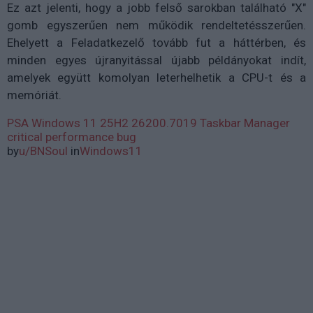
Ez azt jelenti, hogy a jobb felső sarokban található "X"
gomb egyszerűen nem működik rendeltetésszerűen.
Ehelyett a Feladatkezelő tovább fut a háttérben, és
minden egyes újranyitással újabb példányokat indít,
amelyek együtt komolyan leterhelhetik a CPU-t és a
memóriát.
PSA Windows 11 25H2 26200.7019 Taskbar Manager
critical performance bug
by
u/BNSoul
in
Windows11