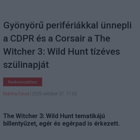
Gyönyörű perifériákkal ünnepli
a CDPR és a Corsair a The
Witcher 3: Wild Hunt tízéves
szülinapját
Kedvencekhez
Mártha Dávid
|
2025 október 31. 17:02
The Witcher 3: Wild Hunt tematikájú
billentyűzet, egér és egérpad is érkezett.