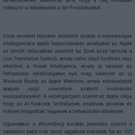
többször is késlekedett a Siri-frissítésekkel.
Cook emellett büszkén említette azokat a mesterséges
intelligenciára épülő fejlesztéseket, amelyeket az Apple
az elmúlt időszakban vezetett be. Ezek közé tartozik a
Live Translation funkció, amely valós idejű fordítást tesz
lehetővé, a Visual Intelligence, amely új tanulási és
felfedezési lehetőségeket nyit meg, valamint az új
Workout Buddy az Apple Watchon, amely edzésadatok
alapján nyújt személyre szabott motivációs
visszajelzéseket. A vezérigazgató szerint az Apple célja,
hogy az AI-funkciók "erőteljesek, intuitívak, privátak és
mélyen integráltak" legyenek a felhasználói élménybe.
Ugyanakkor a
Bloomberg
korábbi jelentése szerint a
vállalaton belül már most aggályok merültek fel az iOS