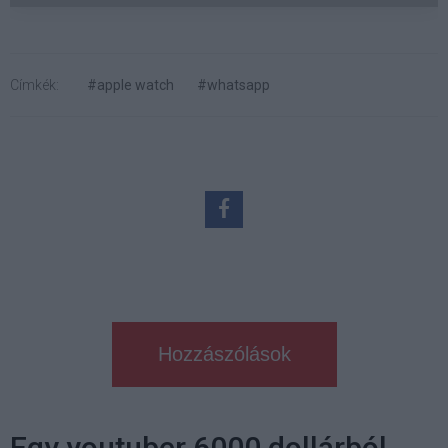
Címkék:
#apple watch
#whatsapp
Hozzászólások
Egy youtuber 6000 dollárból