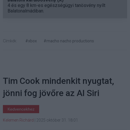
4 és egy 8 km-es egészségügyi tanösvény nyílt
Balatonalmádiban.
Címkék:
#xbox
#macho nacho productions
Tim Cook mindenkit nyugtat,
jönni fog jövőre az AI Siri
Kedvencekhez
Kelemen Richárd
|
2025 október 31. 18:01