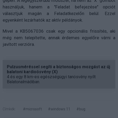
gépen. A legegyszerűbb módszer, ha nem az "X" gombot
használjuk, hanem a
"Feladat befejezése"
opciót
választjuk magán a Feladatkezelőn belül. Ezzel
egyenként lezárhatók az aktív példányok.
Mivel a KB5067036 csak egy opcionális frissítés, aki
még nem telepítette, annak érdemes egyelőre várni a
javított verzióra.
Pulzusméréssel segíti a biztonságos mozgást az új
balatoni kardioösvény (X)
4 és egy 8 km-es egészségügyi tanösvény nyílt
Balatonalmádiban.
Címkék:
#microsoft
#windows 11
#bug