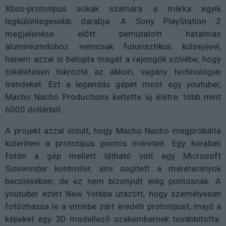
Xbox-prototípus sokak számára a márka egyik
legkülönlegesebb darabja. A Sony PlayStation 2
megjelenése előtt bemutatott hatalmas
alumíniumdoboz nemcsak futurisztikus külsejével,
hanem azzal is belopta magát a rajongók szívébe, hogy
tökéletesen tükrözte az akkori, vagány technológiai
trendeket. Ezt a legendás gépet most egy youtuber,
Macho Nacho Productions keltette új életre, több mint
6000 dollárból.
A projekt azzal indult, hogy Macho Nacho megpróbálta
kideríteni a prototípus pontos méreteit. Egy korabeli
fotón a gép mellett látható volt egy Microsoft
Sidewinder kontroller, ami segített a méretarányok
becslésében, de ez nem bizonyult elég pontosnak. A
youtuber ezért New Yorkba utazott, hogy személyesen
fotózhassa le a vitrinbe zárt eredeti prototípust, majd a
képeket egy 3D modellező szakembernek továbbította.