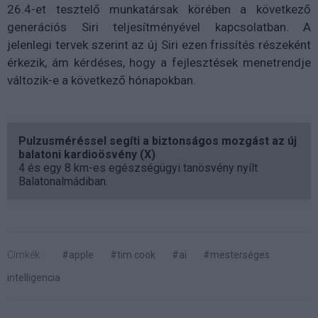
26.4-et tesztelő munkatársak körében a következő
generációs Siri teljesítményével kapcsolatban. A
jelenlegi tervek szerint az új Siri ezen frissítés részeként
érkezik, ám kérdéses, hogy a fejlesztések menetrendje
változik-e a következő hónapokban.
Pulzusméréssel segíti a biztonságos mozgást az új
balatoni kardioösvény (X)
4 és egy 8 km-es egészségügyi tanösvény nyílt
Balatonalmádiban.
Címkék:
#apple
#tim cook
#ai
#mesterséges
intelligencia