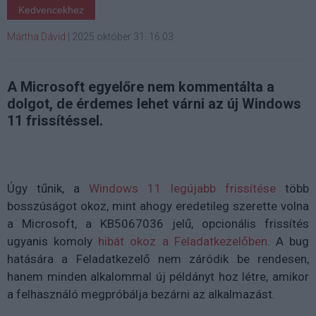
Kedvencekhez
Mártha Dávid
|
2025 október 31. 16:03
A Microsoft egyelőre nem kommentálta a
dolgot, de érdemes lehet várni az új Windows
11 frissítéssel.
Úgy tűnik, a
Windows 11 legújabb frissítése
több
bosszúságot okoz, mint ahogy eredetileg szerette volna
a Microsoft, a
KB5067036
jelű, opcionális frissítés
ugyanis komoly
hibát okoz a
Feladatkezelőben
. A bug
hatására a Feladatkezelő nem záródik be rendesen,
hanem minden alkalommal új példányt hoz létre, amikor
a felhasználó megpróbálja bezárni az alkalmazást.