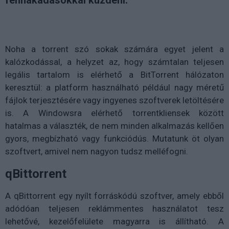
fennakadásokkal küzdeni.
Noha a torrent szó sokak számára egyet jelent a
kalózkodással, a helyzet az, hogy számtalan teljesen
legális tartalom is elérhető a BitTorrent hálózaton
keresztül: a platform használható például nagy méretű
fájlok terjesztésére vagy ingyenes szoftverek letöltésére
is. A Windowsra elérhető torrentkliensek között
hatalmas a választék, de nem minden alkalmazás kellően
gyors, megbízható vagy funkciódús. Mutatunk öt olyan
szoftvert, amivel nem nagyon tudsz melléfogni.
qBittorrent
A qBittorrent egy nyílt forráskódú szoftver, amely ebből
adódóan teljesen reklámmentes használatot tesz
lehetővé, kezelőfelülete magyarra is állítható. A