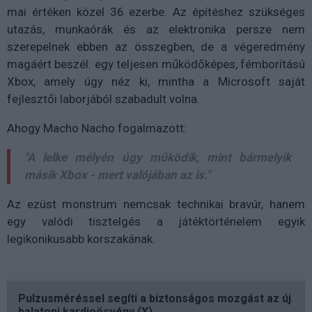
mai értéken közel 36 ezerbe. Az építéshez szükséges
utazás, munkaórák és az elektronika persze nem
szerepelnek ebben az összegben, de a végeredmény
magáért beszél: egy teljesen működőképes, fémborítású
Xbox, amely úgy néz ki, mintha a Microsoft saját
fejlesztői laborjából szabadult volna.
Ahogy Macho Nacho fogalmazott:
"A lelke mélyén úgy működik, mint bármelyik
másik Xbox - mert valójában az is."
Az ezüst monstrum nemcsak technikai bravúr, hanem
egy valódi tisztelgés a játéktörténelem egyik
legikonikusabb korszakának.
Pulzusméréssel segíti a biztonságos mozgást az új
balatoni kardioösvény (X)