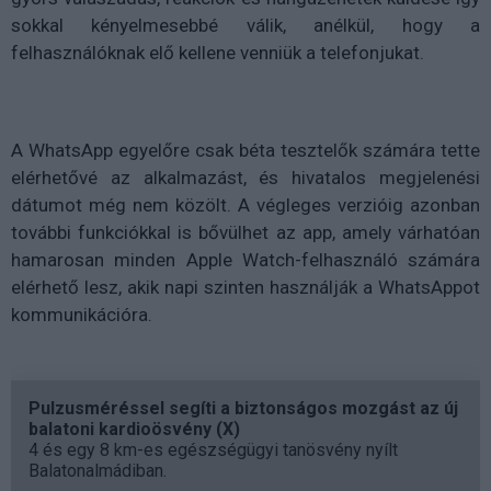
sokkal kényelmesebbé válik, anélkül, hogy a
felhasználóknak elő kellene venniük a telefonjukat.
A WhatsApp egyelőre csak béta tesztelők számára tette
elérhetővé az alkalmazást, és hivatalos megjelenési
dátumot még nem közölt. A végleges verzióig azonban
további funkciókkal is bővülhet az app, amely várhatóan
hamarosan minden Apple Watch-felhasználó számára
elérhető lesz, akik napi szinten használják a WhatsAppot
kommunikációra.
Pulzusméréssel segíti a biztonságos mozgást az új
balatoni kardioösvény (X)
4 és egy 8 km-es egészségügyi tanösvény nyílt
Balatonalmádiban.