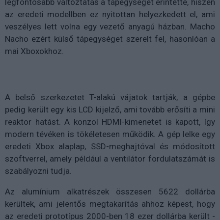
legfontosabb változtatás a tápegységet érintette, hiszen
az eredeti modellben ez nyitottan helyezkedett el, ami
veszélyes lett volna egy vezető anyagú házban. Macho
Nacho ezért külső tápegységet szerelt fel, hasonlóan a
mai Xboxokhoz.
A belső szerkezetet T-alakú vájatok tartják, a gépbe
pedig került egy kis LCD kijelző, ami tovább erősíti a mini
reaktor hatást. A konzol HDMI-kimenetet is kapott, így
modern tévéken is tökéletesen működik. A gép lelke egy
eredeti Xbox alaplap, SSD-meghajtóval és módosított
szoftverrel, amely például a ventilátor fordulatszámát is
szabályozni tudja.
Az alumínium alkatrészek összesen 5622 dollárba
kerültek, ami jelentős megtakarítás ahhoz képest, hogy
az eredeti prototípus 2000-ben 18 ezer dollárba került -