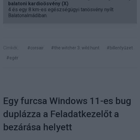
balatoni kardioösvény (X)
4 és egy 8 km-es egészségügyi tanösvény nyílt
Balatonalmádiban.
Címkék:
#corsair
#the witcher 3: wild hunt
#billentyűzet
#egér
Egy furcsa Windows 11-es bug
duplázza a Feladatkezelőt a
bezárása helyett