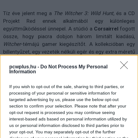
Tíz éve jelent meg a
The Witcher 3: Wild Hunt
, és a CD
Projekt Red ennek alkalmából egy különleges
együttműködéssel ünnepel. A stúdió a
Corsairrel
fogott
össze, hogy piacra dobjon három limitált kiadású,
Witcher
-témájú gamer kiegészítőt. A kollekcióban egy
billentyűzet, egy vezeték nélküli egér és egy extra méretű
egérpad érkezett.
pcwplus.hu -
Do Not Process My Personal
Information
A
Corsair K65 Plus Wireless - Witcher 3: Wild Hunt
10th Anniversary Edition
egy kompakt, 75%-os
If you wish to opt-out of the sale, sharing to third parties, or
billentyűzet, amelynek felszínén a farkasfejes jelkép fut
processing of your personal or sensitive information for
végig. A billentyűzet egyébként a
Corsair MLX Red
targeted advertising by us, please use the below opt-out
lineáris kapcsolókat használja, és akár
266 órás
section to confirm your selection. Please note that after your
üzemidőt
ígér vezeték nélküli módban. A többfunkciós
opt-out request is processed you may continue seeing
vezérlőtárcsa, a Bluetooth és a 2.4 GHz-es
Slipstream
interest-based ads based on personal information utilized by
us or personal information disclosed to third parties prior to
kapcsolat természetesen szintén adott, az ára pedig
your opt-out. You may separately opt-out of the further
169,99 euró.