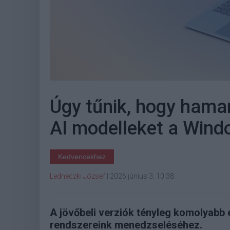
Úgy tűnik, hogy hama
AI modelleket a Wind
Kedvencekhez
Ledneczki József
|
2026 június 3. 10:38
A jövőbeli verziók tényleg komolyabb
rendszereink menedzseléséhez.