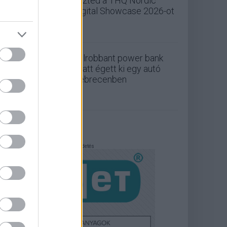
nézted a THQ Nordic
Digital Showcase 2026-ot
Felrobbant power bank
miatt égett ki egy autó
Debrecenben
Hirdetés