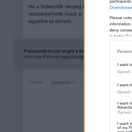
participants
Ha a fejlesztők tényleg lehetővé teszik az op
Downstream 
visszanyerhetik majd a felhasználók mosoly
Please note
egyelőre ez biztató.
information 
deny consent
in below Go
Pulzusméréssel segíti a biztonságos mozgást az
Persona
4 és egy 8 km-es egészségügyi tanösvény nyílt Bal
I want t
Opted 
Címkék:
#windows 11
#microsoft
#ai
#mes
I want t
Opted 
I want 
Advertis
Opted 
I want t
of my P
was col