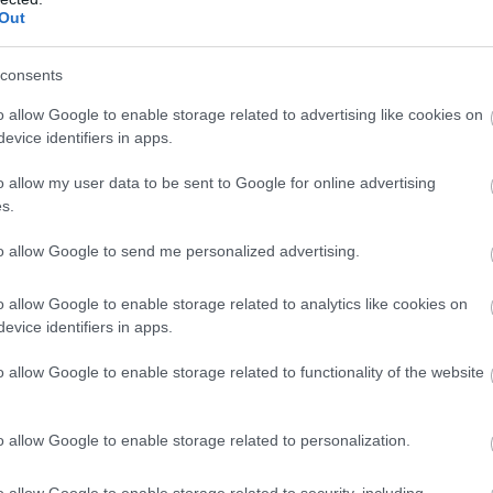
Out
zászólások
consents
o allow Google to enable storage related to advertising like cookies on
evice identifiers in apps.
t ez a látványos PC-s
o allow my user data to be sent to Google for online advertising
s.
to allow Google to send me personalized advertising.
o allow Google to enable storage related to analytics like cookies on
evice identifiers in apps.
o allow Google to enable storage related to functionality of the website
karítást már kevésbé? Szívesen
tintásaiddal? Akkor gyorsan húzd be ingyen
o allow Google to enable storage related to personalization.
o allow Google to enable storage related to security, including