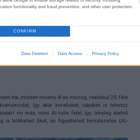
cation functionality and fraud prevention, and other user protection.
t, egzotikus halakkal feltöltött akvárium, de aki már
al, kötelességgel is együtt jár. Még szerencse, hogy
gyekeznek a virtuális térbe áthelyezni, hogy csak a
CONFIRM
 számára is ismert Ashampoo fejlesztővel közösen
Data Deletion
Data Access
Privacy Policy
mi egy élő, látványos akváriumot varázsol képernyődre
inden hal, minden növény él és mozog, ráadásul 25-féle
kváriumodat, így akár korallokat, cápákat is tehetsz
éséért mi más, mint AI-rutin felel, így tényleg élethű
g is bökheted őket, és figyelheted természetes (AI-