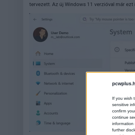
tervezett. Az új Windows 11 verzióval már ezt is
pcwplus.h
If you wish 
sensitive in
confirm you
continue se
information 
further disc