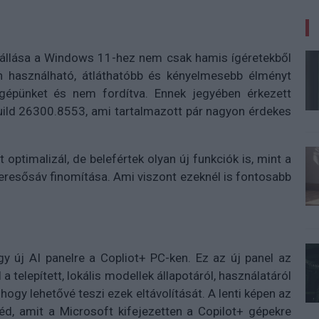
áállása a Windows 11-hez nem csak hamis ígéretekből
en használható, átláthatóbb és kényelmesebb élményt
tógépünket és nem fordítva. Ennek jegyében érkezett
uild 26300.8553, ami tartalmazott pár nagyon érdekes
t optimalizál, de belefértek olyan új funkciók is, mint a
resősáv finomítása. Ami viszont ezeknél is fontosabb
gy új AI panelre a Copliot+ PC-ken. Ez az új panel az
a telepített, lokális modellek állapotáról, használatáról
hogy lehetővé teszi ezek eltávolítását. A lenti képen az
géd, amit a Microsoft kifejezetten a Copilot+ gépekre