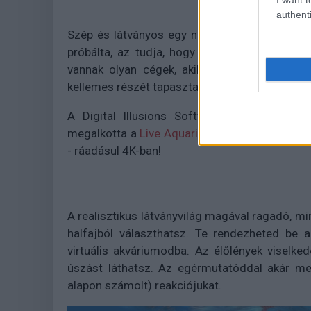
authenti
Szép és látványos egy nagy, szépen berendezet
próbálta, az tudja, hogy ez rengeteg munkáv
vannak olyan cégek, akik az egész élményt i
kellemes részét tapasztalhasd meg.
A Digital Illusions Software az olvasóink
megalkotta a
Live Aquarium 4K
alkalmazást, a
- ráadásul 4K-ban!
A realisztikus látványvilág magával ragadó, m
halfajból választhatsz. Te rendezheted be a
virtuális akváriumodba. Az élőlények viselked
úszást láthatsz. Az egérmutatóddal akár me
alapon számolt) reakciójukat.