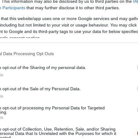
. This information may also be disclosed by us to third parties on the
IA
erációs rendszer ilyen szintű kipucolását, akkor azzal
Participants
that may further disclose it to other third parties.
ainak egy részét. Meglátjuk majd mit hoz a jövő, de
 that this website/app uses one or more Google services and may gath
including but not limited to your visit or usage behaviour. You may click 
 to Google and its third-party tags to use your data for below specifi
ogle consent section.
 új balatoni kardioösvény (X)
l Data Processing Opt Outs
atonalmádiban.
o opt-out of the Sharing of my personal data.
In
terséges intelligencia
o opt-out of the Sale of my Personal Data.
In
to opt-out of processing my Personal Data for Targeted
ing.
In
Tetszik
o opt-out of Collection, Use, Retention, Sale, and/or Sharing
ersonal Data that Is Unrelated with the Purposes for which it
lected.