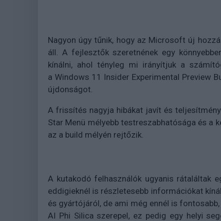
Nagyon úgy tűnik, hogy az Microsoft új hozz
áll. A fejlesztők szeretnének egy könnyebb
kínálni, ahol tényleg mi irányítjuk a számí
a Windows 11 Insider Experimental Preview B
újdonságot.
A frissítés nagyja hibákat javít és teljesítmény
Star Menü mélyebb testreszabhatósága és a ke
az a build mélyén rejtőzik.
A kutakodó felhasználók ugyanis rátaláltak e
eddigieknél is részletesebb információkat kínál 
és gyártójáról, de ami még ennél is fontosabb, 
AI Phi Silica szerepel, ez pedig egy helyi se