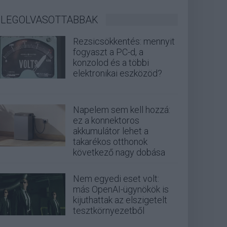
LEGOLVASOTTABBAK
Rezsicsökkentés: mennyit
fogyaszt a PC-d, a
konzolod és a többi
elektronikai eszközöd?
Napelem sem kell hozzá:
ez a konnektoros
akkumulátor lehet a
takarékos otthonok
következő nagy dobása
Nem egyedi eset volt:
más OpenAI-ügynökök is
kijuthattak az elszigetelt
tesztkörnyezetből