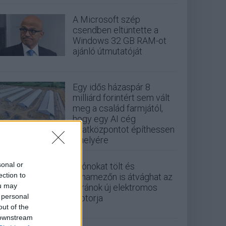
A Microsoft szép
csendben eltüntette a
Windows 32 GB RAM-ot
ajánló útmutatóját
Egy idős házaspár 8
milliárd forintért sem vált
meg a család farmjától,
hogy egy AI cég
adatközpontot építhessen
a helyére
sonal or
Drónokat tölt és
ection to
aknamezőn is átvághat az
ou may
ukránok új elektromos
 personal
motorja
out of the
 downstream