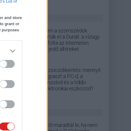
B’s List of
ZÖLD PÁLYA
er and store
to grant or
ed purposes
Nem a szomszédok
zárták el a Dunát: a vízügy
cáfolta az interneten
terjedő álhíreket
Rezsicsökkentés: mennyit
fogyaszt a PC-d, a
konzolod és a többi
elektronikai eszközöd?
GS HÍREK
Erről maradtál le, ha nem