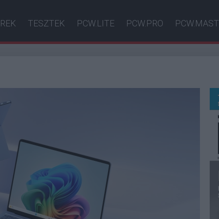
ÍREK
TESZTEK
PCW.LITE
PCW.PRO
PCW.MAST