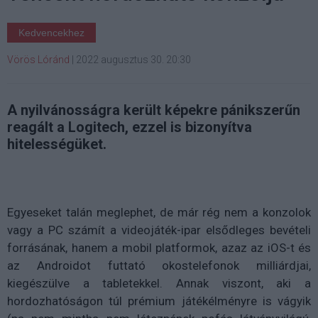
Kedvencekhez
Vörös Lóránd
|
2022 augusztus 30. 20:30
A nyilvánosságra került képekre pánikszerűn
reagált a Logitech, ezzel is bizonyítva
hitelességüket.
Egyeseket talán meglephet, de már rég nem a konzolok
vagy a PC számít a videojáték-ipar elsődleges bevételi
forrásának, hanem a mobil platformok, azaz az iOS-t és
az Androidot futtató okostelefonok milliárdjai,
kiegészülve a tabletekkel. Annak viszont, aki a
hordozhatóságon túl prémium játékélményre is vágyik