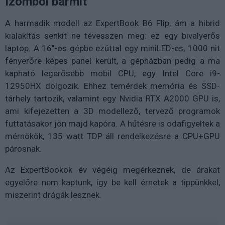
Izomból bármit
A harmadik modell az ExpertBook B6 Flip, ám a hibrid
kialakítás senkit ne tévesszen meg: ez egy bivalyerős
laptop. A 16"-os gépbe ezúttal egy miniLED-es, 1000 nit
fényerőre képes panel került, a gépházban pedig a ma
kapható legerősebb mobil CPU, egy Intel Core i9-
12950HX dolgozik. Ehhez temérdek memória és SSD-
tárhely tartozik, valamint egy Nvidia RTX A2000 GPU is,
ami kifejezetten a 3D modellező, tervező programok
futtatásakor jön majd kapóra. A hűtésre is odafigyeltek a
mérnökök, 135 watt TDP áll rendelkezésre a CPU+GPU
párosnak.
Az ExpertBookok év végéig megérkeznek, de árakat
egyelőre nem kaptunk, így be kell érnetek a tippünkkel,
miszerint drágák lesznek.