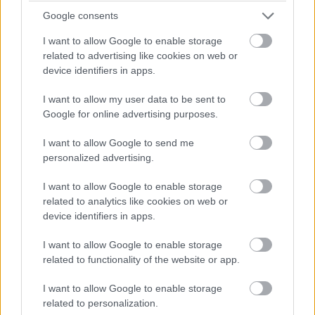
Google consents
I want to allow Google to enable storage
related to advertising like cookies on web or
device identifiers in apps.
I want to allow my user data to be sent to
Google for online advertising purposes.
I want to allow Google to send me
personalized advertising.
I want to allow Google to enable storage
Ami igazán érdekes, hogy az Xbox, az Nvidia, a Steam, a
related to analytics like cookies on web or
YouTube és a Chrome ikonja mellett ott virít a Google
device identifiers in apps.
Play is, mintegy arra utalva, hogy a konzol képes natívan
I want to allow Google to enable storage
futtatni akár a legfrissebb mobiljátékokat is. Erről
related to functionality of the website or app.
ugyanis egy szó sem esett a közleményben.
I want to allow Google to enable storage
related to personalization.