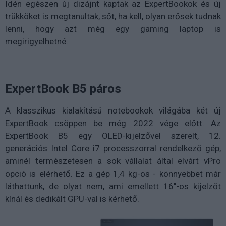
Idén egészen új dizájnt kaptak az ExpertBookok és új
trükköket is megtanultak, sőt, ha kell, olyan erősek tudnak
lenni, hogy azt még egy gaming laptop is
megirigyelhetné.
ExpertBook B5 páros
A klasszikus kialakítású notebookok világába két új
ExpertBook csöppen be még 2022 vége előtt. Az
ExpertBook B5 egy OLED-kijelzővel szerelt, 12.
generációs Intel Core i7 processzorral rendelkező gép,
aminél természetesen a sok vállalat által elvárt vPro
opció is elérhető. Ez a gép 1,4 kg-os - könnyebbet már
láthattunk, de olyat nem, ami emellett 16"-os kijelzőt
kínál és dedikált GPU-val is kérhető.