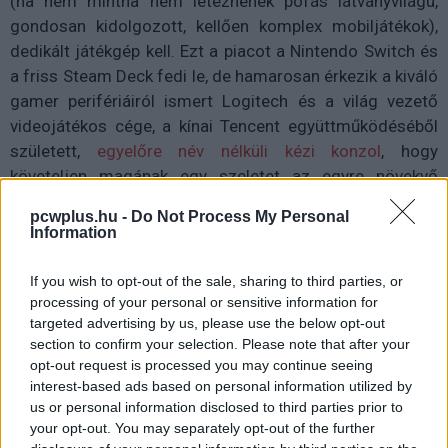
(na nem mintha nem léteznének pofás látványvilágú,
gondosan kidolgozott, kellően komplex mobiljátékok),
dedikált játékgép kell. Ezt a piacot a Nintendo Switch és
a friss Steam Deck fedi le, de hamarosan érkezik a kiváló
gamer perifériáiról ismert Logitech és a világ vezető
videojátékos cége, a kínai Tencent együttműködéséből
született,
egyelőre név nélküli kézi konzol
, hogy
követeljen magának egy szeletet az egyre növekvő
tortából.
pcwplus.hu -
Do Not Process My Personal
Information
Kettejük közös közleményéből csupán annyit lehetett
kihámozni, hogy a szóban forgó szerkezet voltaképp egy
If you wish to opt-out of the sale, sharing to third parties, or
streamgép, tehát nem saját erőből futtatja az
processing of your personal or sensitive information for
alkalmazásokat, hanem felhőtechnológiát vesz igénybe,
targeted advertising by us, please use the below opt-out
jelesül az Nvidia GeForce Now és az Xbox Cloud Gaming
section to confirm your selection. Please note that after your
opt-out request is processed you may continue seeing
szolgáltatásokat. A konzolt magát akkor még nem
interest-based ads based on personal information utilized by
láthattuk.
us or personal information disclosed to third parties prior to
your opt-out. You may separately opt-out of the further