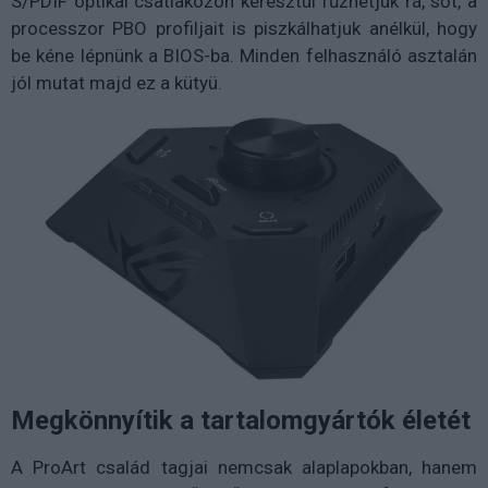
S/PDIF optikai csatlakozón keresztül fűzhetjük rá, sőt, a
processzor PBO profiljait is piszkálhatjuk anélkül, hogy
be kéne lépnünk a BIOS-ba. Minden felhasználó asztalán
jól mutat majd ez a kütyü.
Megkönnyítik a tartalomgyártók életét
A ProArt család tagjai nemcsak alaplapokban, hanem