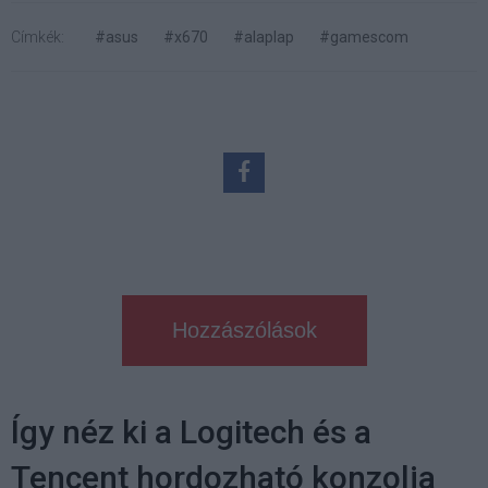
Címkék:
#asus
#x670
#alaplap
#gamescom
Hozzászólások
Így néz ki a Logitech és a
Tencent hordozható konzolja