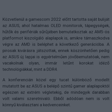
Közvetlenül a gamescom 2022 előtt tartotta saját buliját
az ASUS, ahol hatalmas OLED monitorok, tápegységek,
hűtők és perifériák sűrűjében bemutatkoztak az AM5-ös
platformot kiszolgáló alaplapok is, amikre támaszkodva
végre az AMD is beléphet a következő generációba. A
pirosak kivárásra játszottak, ennek köszönhetően pedig
az ASUS új lapjai is egyértelműen jövőbemutatóak, nem
vacakolnak olyan, immár letűnt korokat idéző
technológiákkal, mint a DDR4.
A konferencián közel egy tucat különböző modellt
mutatott be az ASUS a belépő szintű gamer alaplapoktól
egészen az extrém végletekig, de mindegyik darabban
volt valami szeretnivaló. Ebből adódóan nem is volt
könnyű kiválasztani a kedvenceinket.