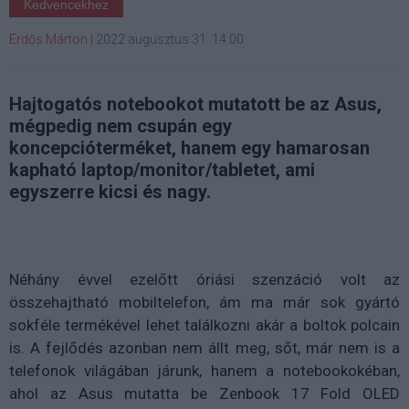
Kedvencekhez
Erdős Márton
|
2022 augusztus 31. 14:00
Hajtogatós notebookot mutatott be az Asus,
mégpedig nem csupán egy
koncepcióterméket, hanem egy hamarosan
kapható laptop/monitor/tabletet, ami
egyszerre kicsi és nagy.
Néhány évvel ezelőtt óriási szenzáció volt az
összehajtható mobiltelefon, ám ma már sok gyártó
sokféle termékével lehet találkozni akár a boltok polcain
is. A fejlődés azonban nem állt meg, sőt, már nem is a
telefonok világában járunk, hanem a notebookokéban,
ahol az Asus mutatta be Zenbook 17 Fold OLED