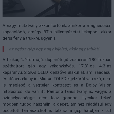
A nagy mutatvány akkor történik, amikor a mágnesesen
kapcsolódó, amúgy BT-s billentyűzetet lekapod: ekkor
derül fény a trükkre, ugyanis
az egész gép egy nagy kijelző, akár egy tablet!
A fizikai, "U"-formájú, duplarétegű zsanéron 180 fokban
széthajtott gép egy vékonykávás, 17,3"-os, 4:3-as
képarányú, 2.5K-s OLED kijelzővé alakul át, ami ráadásul
érintésérzékeny is! Miután FOLED kijelzőről van szó, nem
is meglepő a végtelen kontraszt és a Dolby Vision
hitelesítés, de van itt Pantone tanúsítvány is, vagyis a
színhelyességgel nem lesz gondod. Ilyenkor fekvő
módban tudod használni a gépet, amihez ráadásul egy
beépített támasztékot is találsz a gép hátulján - ezt