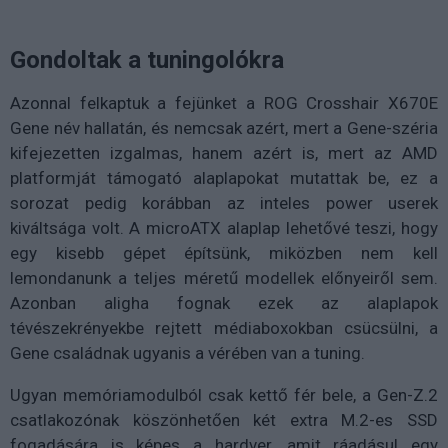
Gondoltak a tuningolókra
Azonnal felkaptuk a fejünket a ROG Crosshair X670E
Gene név hallatán, és nemcsak azért, mert a Gene-széria
kifejezetten izgalmas, hanem azért is, mert az AMD
platformját támogató alaplapokat mutattak be, ez a
sorozat pedig korábban az inteles power userek
kiváltsága volt. A microATX alaplap lehetővé teszi, hogy
egy kisebb gépet építsünk, miközben nem kell
lemondanunk a teljes méretű modellek előnyeiről sem.
Azonban aligha fognak ezek az alaplapok
tévészekrényekbe rejtett médiaboxokban csücsülni, a
Gene családnak ugyanis a vérében van a tuning.
Ugyan memóriamodulból csak kettő fér bele, a Gen-Z.2
csatlakozónak köszönhetően két extra M.2-es SSD
fogadására is képes a hardver, amit ráadásul egy