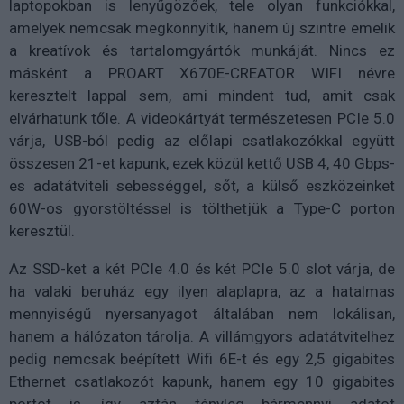
laptopokban is lenyűgözőek, tele olyan funkciókkal,
amelyek nemcsak megkönnyítik, hanem új szintre emelik
a kreatívok és tartalomgyártók munkáját. Nincs ez
másként a PROART X670E-CREATOR WIFI névre
keresztelt lappal sem, ami mindent tud, amit csak
elvárhatunk tőle. A videokártyát természetesen PCIe 5.0
várja, USB-ból pedig az előlapi csatlakozókkal együtt
összesen 21-et kapunk, ezek közül kettő USB 4, 40 Gbps-
es adatátviteli sebességgel, sőt, a külső eszközeinket
60W-os gyorstöltéssel is tölthetjük a Type-C porton
keresztül.
Az SSD-ket a két PCIe 4.0 és két PCIe 5.0 slot várja, de
ha valaki beruház egy ilyen alaplapra, az a hatalmas
mennyiségű nyersanyagot általában nem lokálisan,
hanem a hálózaton tárolja. A villámgyors adatátvitelhez
pedig nemcsak beépített Wifi 6E-t és egy 2,5 gigabites
Ethernet csatlakozót kapunk, hanem egy 10 gigabites
portot is, így aztán tényleg bármennyi adatot