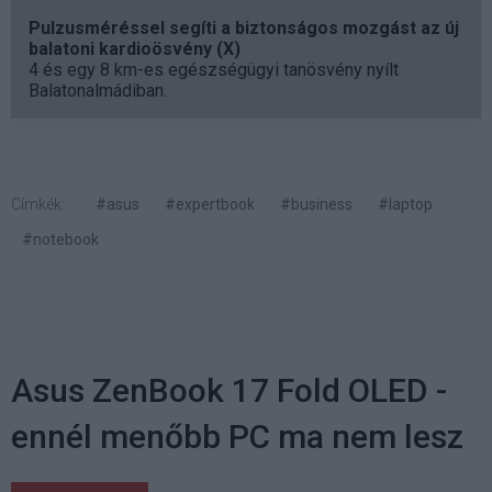
Pulzusméréssel segíti a biztonságos mozgást az új
balatoni kardioösvény (X)
4 és egy 8 km-es egészségügyi tanösvény nyílt
Balatonalmádiban.
Címkék:
#asus
#expertbook
#business
#laptop
#notebook
Asus ZenBook 17 Fold OLED -
ennél menőbb PC ma nem lesz