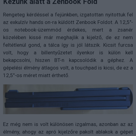
Kezünk alatt a Zenbook Fold
Rengeteg kérdéssel a fejünkben, izgatottan nyitottuk fel
az exkulzív hands on-ra küldött Zenbook Foldot. A 12,5"-
os notebook-üzemmód érdekes, mert a zsanér
közelében kissé már meghajlik a kijelző, de ez nem
feltétlenül gond, a tálca így is jól látszik. Kicsit furcsa
volt, hogy a billentyűzetet ilyenkor is külön kell
bekapcsolni, hiszen BT-n kapcsolódik a géphez. A
gépelési élmény átlagos volt, a touchpad is kicsi, de ez a
12,5"-os méret miatt érthető.
Ez még nem is volt különösen izgalmas, azonban az az
élmény, ahogy az apró kijelzőre pakolt ablakok a gépet