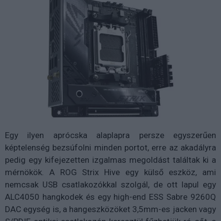
Egy ilyen aprócska alaplapra persze egyszerűen
képtelenség bezsúfolni minden portot, erre az akadályra
pedig egy kifejezetten izgalmas megoldást találtak ki a
mérnökök. A ROG Strix Hive egy külső eszköz, ami
nemcsak USB csatlakozókkal szolgál, de
ott lapul egy
ALC4050 hangkodek és egy high-end ESS Sabre 9260Q
DAC egység is, a hangeszközöket 3,5mm-es jacken vagy