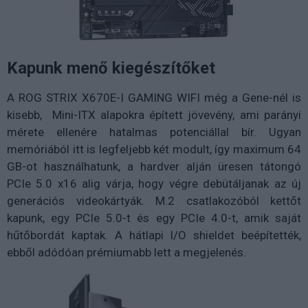
Kapunk menő kiegészítőket
A ROG STRIX X670E-I GAMING WIFI még a Gene-nél is
kisebb, Mini-ITX alapokra épített jövevény, ami parányi
mérete ellenére hatalmas potenciállal bír. Ugyan
memóriából itt is legfeljebb két modult, így maximum 64
GB-ot használhatunk, a hardver alján üresen tátongó
PCIe 5.0 x16 alig várja, hogy végre debütáljanak az új
generációs videokártyák. M.2 csatlakozóból kettőt
kapunk, egy PCIe 5.0-t és egy PCIe 4.0-t, amik saját
hűtőbordát kaptak. A hátlapi I/O shieldet beépítették,
ebből adódóan prémiumabb lett a megjelenés.