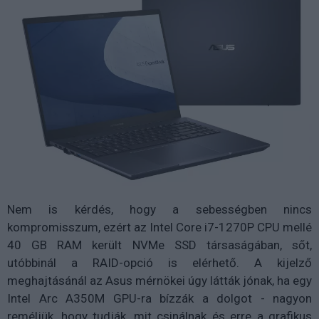
Nem is kérdés, hogy a sebességben nincs
kompromisszum, ezért az Intel Core i7-1270P CPU mellé
40 GB RAM került NVMe SSD társaságában, sőt,
utóbbinál a RAID-opció is elérhető. A kijelző
meghajtásánál az Asus mérnökei úgy látták jónak, ha egy
Intel Arc A350M GPU-ra bízzák a dolgot - nagyon
reméljük, hogy tudják, mit csinálnak és erre a grafikus