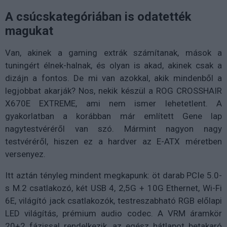
A csúcskategóriában is odatették
magukat
Van, akinek a gaming extrák számítanak, mások a
tuningért élnek-halnak, és olyan is akad, akinek csak a
dizájn a fontos. De mi van azokkal, akik mindenből a
legjobbat akarják? Nos, nekik készül a ROG CROSSHAIR
X670E EXTREME, ami nem ismer lehetetlent. A
gyakorlatban a korábban már említett Gene lap
nagytestvéréről van szó. Mármint nagyon nagy
testvéréről, hiszen ez a hardver az E-ATX méretben
versenyez.
Itt aztán tényleg mindent megkapunk: öt darab PCIe 5.0-
s M.2 csatlakozó, két USB 4, 2,5G + 10G Ethernet, Wi-Fi
6E, világító jack csatlakozók, testreszabható RGB előlapi
LED világítás, prémium audio codec. A VRM áramkör
20+2 fázissal rendelkezik, az egész hátlapot betakaró