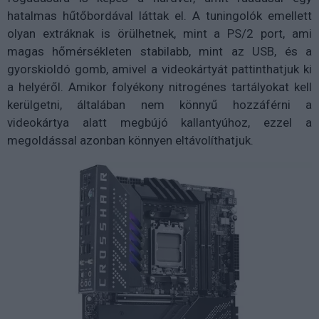
hatalmas hűtőbordával láttak el. A tuningolók emellett
olyan extráknak is örülhetnek, mint a PS/2 port, ami
magas hőmérsékleten stabilabb, mint az USB, és a
gyorskioldó gomb, amivel a videokártyát pattinthatjuk ki
a helyéről. Amikor folyékony nitrogénes tartályokat kell
kerülgetni, általában nem könnyű hozzáférni a
videokártya alatt megbújó kallantyúhoz, ezzel a
megoldással azonban könnyen eltávolíthatjuk.