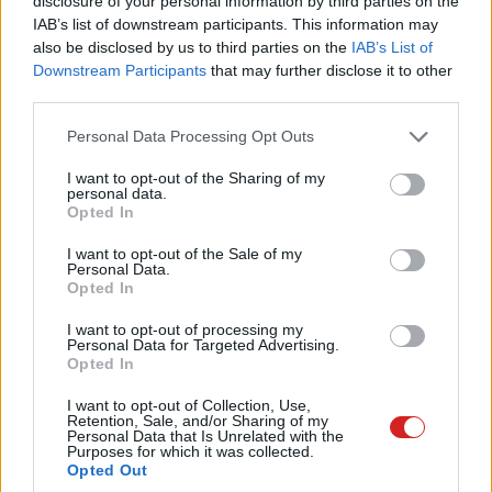
disclosure of your personal information by third parties on the
IAB’s list of downstream participants. This information may
Néhány órája azonban kikerült az internetre pár kép,
also be disclosed by us to third parties on the
IAB’s List of
amelyeket a Logitech igyekezett leszedetni, de
Downstream Participants
that may further disclose it to other
third parties.
törekvését nem koronázta siker. Evan Blass, egy ismert
szivárogtató áll a történtek hátterében, aki
a Twitteren
Please note that this website/app uses one or more Google
Personal Data Processing Opt Outs
tette közzé
a Logitech G Gaming Handheldként
services and may gather and store information including but
not limited to your visit or usage behaviour. You may click to
I want to opt-out of the Sharing of my
emlegetett eszközről készült fotókat. Ezek azt sugallják,
personal data.
grant or deny consent to Google and its third-party tags to
hogy erősen módosított, Android-alapú operációs
Opted In
use your data for below specified purposes in below Google
rendszert használ a konzol, amelynek kialakítása a
consent section.
I want to opt-out of the Sale of my
Switch által diktált divatot követi, aszimmetrikus
Personal Data.
Opted In
elrendezésű analóg karokkal, 4 funkciógombbal, a bal
oldalon d-paddal, jobb oldalt 4 akciógombbal, középen
I want to opt-out of processing my
16:9-es arányú, feltehetően 7 vagy 8 hüvelykes kijelzővel.
Personal Data for Targeted Advertising.
Opted In
És persze a ravaszok és a vállgombok sem maradtak le.
I want to opt-out of Collection, Use,
Retention, Sale, and/or Sharing of my
Kattints a képre a galériáért!
Personal Data that Is Unrelated with the
Purposes for which it was collected.
Opted Out