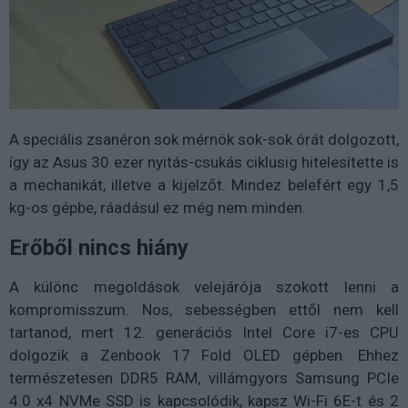
A speciális zsanéron sok mérnök sok-sok órát dolgozott,
így az Asus 30 ezer nyitás-csukás ciklusig hitelesítette is
a mechanikát, illetve a kijelzőt. Mindez belefért egy 1,5
kg-os gépbe, ráadásul ez még nem minden.
Erőből nincs hiány
A különc megoldások velejárója szokott lenni a
kompromisszum. Nos, sebességben ettől nem kell
tartanod, mert 12. generációs Intel Core i7-es CPU
dolgozik a Zenbook 17 Fold OLED gépben. Ehhez
természetesen DDR5 RAM, villámgyors Samsung PCIe
4.0 x4 NVMe SSD is kapcsolódik, kapsz Wi-Fi 6E-t és 2