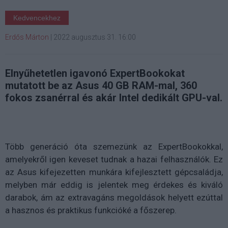
Kedvencekhez
Erdős Márton
|
2022 augusztus 31. 16:00
Elnyűhetetlen igavonó ExpertBookokat
mutatott be az Asus 40 GB RAM-mal, 360
fokos zsanérral és akár Intel dedikált GPU-val.
Több generáció óta szemezünk az ExpertBookokkal,
amelyekről igen keveset tudnak a hazai felhasználók. Ez
az Asus kifejezetten munkára kifejlesztett gépcsaládja,
melyben már eddig is jelentek meg érdekes és kiváló
darabok, ám az extravagáns megoldások helyett ezúttal
a hasznos és praktikus funkcióké a főszerep.