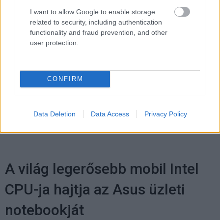
Pulzusméréssel segíti a biztonságos mozgást az új
I want to allow Google to enable storage
balatoni kardioösvény (X)
related to security, including authentication
4 és egy 8 km-es egészségügyi tanösvény nyílt
functionality and fraud prevention, and other
Balatonalmádiban.
user protection.
CONFIRM
Címkék:
#logitech
#tencent
#konzol
#felhő
#cloud
gaming
Data Deletion
Data Access
Privacy Policy
A világ legerősebb mobil Intel
CPU-ja hajtja az Asus üzleti
notebookját