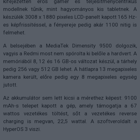
kifejezetten erős gamer és teljesítménycentrikus
modellnek tűnik, mint hagyományos kis tabletnek. A
készülék 3008 x 1880 pixeles LCD-panelt kapott 165 Hz-
es képfrissítéssel, a fényereje pedig akár 1100 nitig is
felmehet.
A belsejében a MediaTek Dimensity 9500 dolgozik,
vagyis a Redmi most nem spórolta ki belőle a hardvert. A
memóriából 8, 12 és 16 GB-os változat készül, a tárhely
pedig 256 vagy 512 GB lehet. A hátlapra 13 megapixeles
kamera került, előre pedig egy 8 megapixeles egység
jutott.
Az akkumulátor sem lett kicsi a mérethez képest: 9100
mAh-s telepet kapott a gép, amely támogatja a 67
wattos vezetékes töltést, sőt a vezetékes reverse
charging is megvan, 22,5 wattal. A szoftveroldalt a
HyperOS 3 viszi.