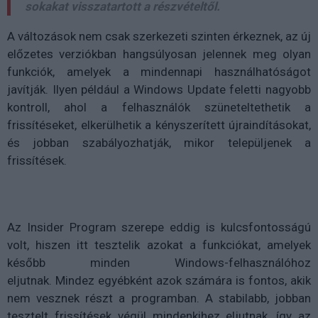
sokakat visszatartott a részvételtől.
A változások nem csak szerkezeti szinten érkeznek, az új
előzetes verziókban hangsúlyosan jelennek meg olyan
funkciók, amelyek a mindennapi használhatóságot
javítják. Ilyen például a Windows Update feletti nagyobb
kontroll, ahol a felhasználók szüneteltethetik a
frissítéseket, elkerülhetik a kényszerített újraindításokat,
és jobban szabályozhatják, mikor települjenek a
frissítések.
Az Insider Program szerepe eddig is kulcsfontosságú
volt, hiszen itt tesztelik azokat a funkciókat, amelyek
később minden Windows-felhasználóhoz
eljutnak. Mindez egyébként azok számára is fontos, akik
nem vesznek részt a programban. A stabilabb, jobban
tesztelt frissítések végül mindenkihez eljutnak, így az