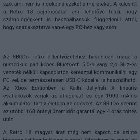
szó, ami nem is indokolná ezeket a méreteket. A kulcs itt
a Retro 18 sajátossága, ami lehetővé teszi, hogy
számológépként is használhassuk függetlenül attól,
hogy csatlakoztatva van-e egy PC-hez vagy sem.
Az 8BitDo retro billentyűzetéhez hasonlóan maga a
numerikus pad képes Bluetooth 5.0-n vagy 2,4 GHz-es
vezeték nélküli kapcsolaton keresztül kommunikálni egy
PC-vel, de természetesen USB-C kábellel is használható.
Az Xbox Editionben a Kailh Jellyfish X lineáris
csatlakozók várják az ütlegelést és egy 1000 mAh-s
akkumulátor tartja életben az egészet. Az 8BitDo szerint
ez utóbbi 160 órányi üzemidőt garantál egy 4 órás töltés
után.
A Retro 18 magyar árat még nem kapott, de szinte
biztosan fel fog bukkanni a hazai üzletekben is, mivel az