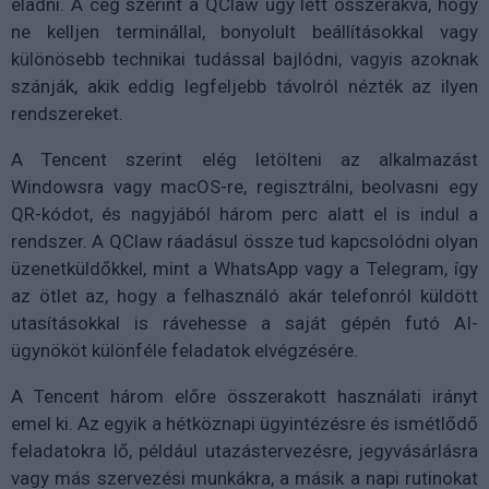
eladni. A cég szerint a QClaw úgy lett összerakva, hogy
ne kelljen terminállal, bonyolult beállításokkal vagy
különösebb technikai tudással bajlódni, vagyis azoknak
szánják, akik eddig legfeljebb távolról nézték az ilyen
rendszereket.
A Tencent szerint elég letölteni az alkalmazást
Windowsra vagy macOS-re, regisztrálni, beolvasni egy
QR-kódot, és nagyjából három perc alatt el is indul a
rendszer. A QClaw ráadásul össze tud kapcsolódni olyan
üzenetküldőkkel, mint a WhatsApp vagy a Telegram, így
az ötlet az, hogy a felhasználó akár telefonról küldött
utasításokkal is rávehesse a saját gépén futó AI-
ügynököt különféle feladatok elvégzésére.
A Tencent három előre összerakott használati irányt
emel ki. Az egyik a hétköznapi ügyintézésre és ismétlődő
feladatokra lő, például utazástervezésre, jegyvásárlásra
vagy más szervezési munkákra, a másik a napi rutinokat