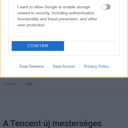
jóval szűkebb annál, mint amit a körülötte kialakult zaj
I want to allow Google to enable storage
related to security, including authentication
sugall.
functionality and fraud prevention, and other
user protection.
Pulzusméréssel segíti a biztonságos mozgást az új
balatoni kardioösvény (X)
CONFIRM
4 és egy 8 km-es egészségügyi tanösvény nyílt
Balatonalmádiban.
Data Deletion
Data Access
Privacy Policy
Címkék:
#fbi
A Tencent új mesterséges