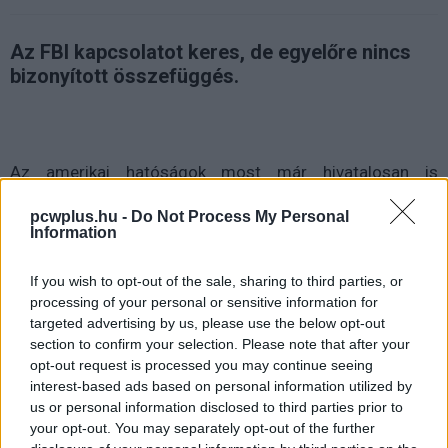
Az FBI kapcsolatot keres, de egyelőre nincs
bizonyított összefüggés.
Az amerikai hatóságok most már hivatalosan is
vizsgálják azoknak a kutatóknak és szakembereknek az
pcwplus.hu -
Do Not Process My Personal
ügyeit, akik az elmúlt években tűntek el vagy haltak meg,
Information
és valamilyen módon érzékeny nukleáris, űrkutatási vagy
védelmi programokhoz kapcsolódtak. Az FBI
If you wish to opt-out of the sale, sharing to third parties, or
megerősítette, hogy ők vezetik az esetleges
processing of your personal or sensitive information for
kapcsolódási pontok felderítését, miközben a
targeted advertising by us, please use the below opt-out
section to confirm your selection. Please note that after your
republikánus vezetésű Képviselőházi Felügyeleti
opt-out request is processed you may continue seeing
Bizottság is külön vizsgálatot indított.
interest-based ads based on personal information utilized by
us or personal information disclosed to third parties prior to
A fontos pontosítás most is az, hogy a hatóságok
your opt-out. You may separately opt-out of the further
egyelőre nem állapítottak meg bizonyított összefüggést