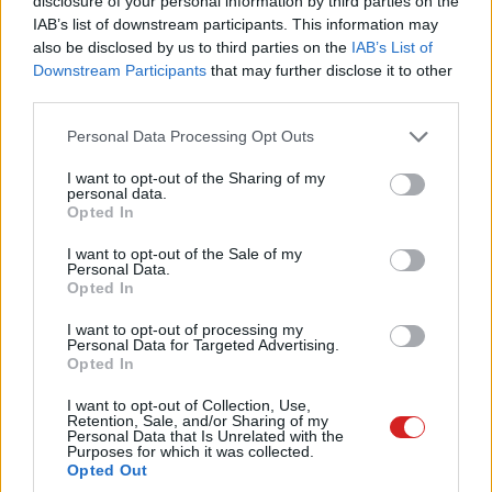
disclosure of your personal information by third parties on the
az ügyek között. A Scientific American összefoglalója
IAB’s list of downstream participants. This information may
szerint legalább tíz olyan esetről van szó, amelyek 2022
also be disclosed by us to third parties on the
IAB’s List of
Downstream Participants
that may further disclose it to other
óta történtek, és bár az érintettek munkája miatt sokan
third parties.
rögtön mintázatot keresnek bennük, jelenleg nincs
ismert bizonyíték arra, hogy a haláleseteket és
Please note that this website/app uses one or more Google
Personal Data Processing Opt Outs
eltűnéseket közös szál fűzné össze.
services and may gather and store information including but
not limited to your visit or usage behaviour. You may click to
I want to opt-out of the Sharing of my
personal data.
A kongresszusi vizsgálatot James Comer és Eric
grant or deny consent to Google and its third-party tags to
Opted In
use your data for below specified purposes in below Google
Burlison indította el. A bizottság hivatalos közleménye
consent section.
I want to opt-out of the Sale of my
szerint a leveleiket az FBI-nak, a NASA-nak, az
Personal Data.
energiaügyi tárcának és a védelmi vezetésnek küldték el,
Opted In
mert választ akarnak kapni arra, milyen információk
I want to opt-out of processing my
állnak rendelkezésre a halálesetekről és eltűnésekről,
Personal Data for Targeted Advertising.
Opted In
illetve hogyan védik azokat az amerikai szakembereket,
akik érzékeny tudományos vagy technológiai területeken
I want to opt-out of Collection, Use,
dolgoznak.
Retention, Sale, and/or Sharing of my
Personal Data that Is Unrelated with the
Purposes for which it was collected.
Opted Out