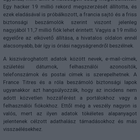
Egy hacker 19 millió rekord megszerzését állította, és
ezek eladásával is próbálkozott, a francia sajtó és a friss
biztonsági beszámolók szerint viszont jelenleg
nagyjából 11,7 millió fiók lehet érintett. Vagyis a 19 millió
egyelőre az elkövető állítása, a hivatalos oldalon ennél
alacsonyabb, bár így is óriási nagyságrendről beszélnek.
A kiszivároghatott adatok között nevek, e-mail-címek,
születési dátumok, felhasználói azonosítók,
telefonszámok és postai címek is szerepelhetnek. A
France Titres és a róla beszámoló biztonsági lapok
ugyanakkor azt hangsúlyozzák, hogy az incidens nem
adott közvetlen hozzáférést a portálokhoz vagy a
felhasználói fiókokhoz. Ettől még a veszély nagyon is
valós, mert az ilyen adatok tökéletes alapanyagot
jelentenek célzott adathalász támadásokhoz és más
visszaélésekhez.