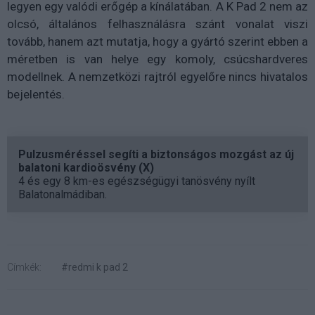
legyen egy valódi erőgép a kínálatában. A K Pad 2 nem az
olcsó, általános felhasználásra szánt vonalat viszi
tovább, hanem azt mutatja, hogy a gyártó szerint ebben a
méretben is van helye egy komoly, csúcshardveres
modellnek. A nemzetközi rajtról egyelőre nincs hivatalos
bejelentés.
Pulzusméréssel segíti a biztonságos mozgást az új
balatoni kardioösvény (X)
4 és egy 8 km-es egészségügyi tanösvény nyílt
Balatonalmádiban.
Címkék:
#redmi k pad 2