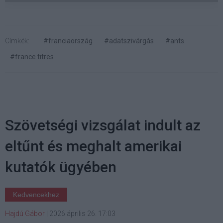
Címkék:
#franciaország
#adatszivárgás
#ants
#france titres
Szövetségi vizsgálat indult az
eltűnt és meghalt amerikai
kutatók ügyében
Kedvencekhez
Hajdú Gábor
|
2026 április 26. 17:03