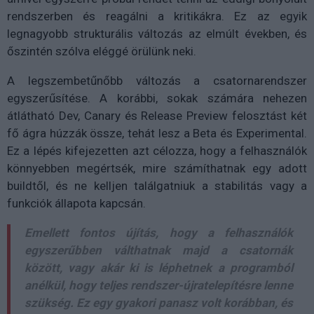
rendszerben és reagálni a kritikákra. Ez az egyik
legnagyobb strukturális változás az elmúlt években, és
őszintén szólva eléggé örülünk neki.
A legszembetűnőbb változás a csatornarendszer
egyszerűsítése. A korábbi, sokak számára nehezen
átlátható Dev, Canary és Release Preview felosztást két
fő ágra húzzák össze, tehát lesz a Beta és Experimental.
Ez a lépés kifejezetten azt célozza, hogy a felhasználók
könnyebben megértsék, mire számíthatnak egy adott
buildtől, és ne kelljen találgatniuk a stabilitás vagy a
funkciók állapota kapcsán.
Emellett fontos újítás, hogy a felhasználók
egyszerűbben válthatnak majd a csatornák
között, vagy akár ki is léphetnek a programból
anélkül, hogy teljes rendszer-újratelepítésre lenne
szükség. Ez egy gyakori panasz volt korábban, és