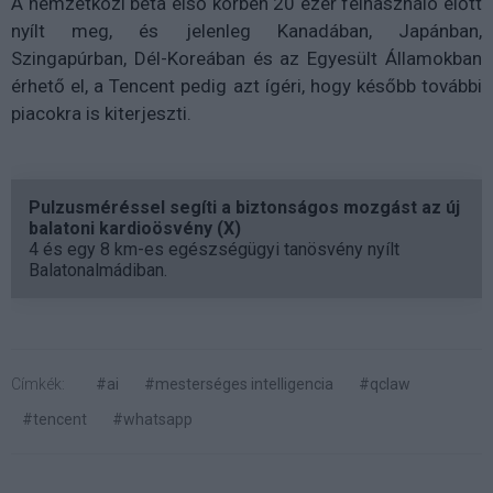
A nemzetközi béta első körben 20 ezer felhasználó előtt
nyílt meg, és jelenleg Kanadában, Japánban,
Szingapúrban, Dél-Koreában és az Egyesült Államokban
érhető el, a Tencent pedig azt ígéri, hogy később további
piacokra is kiterjeszti.
Pulzusméréssel segíti a biztonságos mozgást az új
balatoni kardioösvény (X)
4 és egy 8 km-es egészségügyi tanösvény nyílt
Balatonalmádiban.
Címkék:
#ai
#mesterséges intelligencia
#qclaw
#tencent
#whatsapp