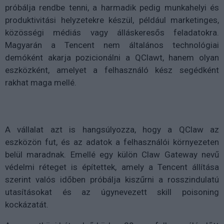
próbálja rendbe tenni, a harmadik pedig munkahelyi és
produktivitási helyzetekre készül, például marketinges,
közösségi médiás vagy álláskeresős feladatokra.
Magyarán a Tencent nem általános technológiai
demóként akarja pozicionálni a QClawt, hanem olyan
eszközként, amelyet a felhasználó kész segédként
rakhat maga mellé.
A vállalat azt is hangsúlyozza, hogy a QClaw az
eszközön fut, és az adatok a felhasználói környezeten
belül maradnak. Emellé egy külön Claw Gateway nevű
védelmi réteget is építettek, amely a Tencent állítása
szerint valós időben próbálja kiszűrni a rosszindulatú
utasításokat és az úgynevezett skill poisoning
kockázatát.