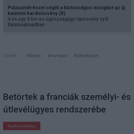
Pulzusméréssel segíti a biztonságos mozgást az új
balatoni kardioösvény (X)
4 és egy 8 km-es egészségügyi tanösvény nyílt
Balatonalmádiban.
Címkék:
#8bitdo
#numpad
#billentyűzet
Betörtek a franciák személyi- és
útlevélügyes rendszerébe
Kedvencekhez