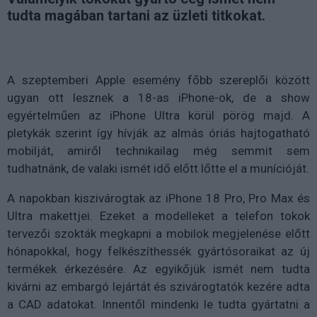
tudta magában tartani az üzleti titkokat.
A szeptemberi Apple esemény főbb szereplői között
ugyan ott lesznek a 18-as iPhone-ok, de a show
egyértelműen az iPhone Ultra körül pörög majd. A
pletykák szerint így hívják az almás óriás hajtogatható
mobilját, amiről technikailag még semmit sem
tudhatnánk, de valaki ismét idő előtt lőtte el a munícióját.
A napokban kiszivárogtak az iPhone 18 Pro, Pro Max és
Ultra makettjei. Ezeket a modelleket a telefon tokok
tervezői szokták megkapni a mobilok megjelenése előtt
hónapokkal, hogy felkészíthessék gyártósoraikat az új
termékek érkezésére. Az egyikőjük ismét nem tudta
kivárni az embargó lejártát és szivárogtatók kezére adta
a CAD adatokat. Innentől mindenki le tudta gyártatni a