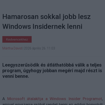
Hamarosan sokkal jobb lesz
Windows Insidernek lenni
Kedvencekhez
Mártha Dávid
|
2026 április 26. 11:03
Leegyszerűsödik és átláthatóbbá válik a teljes
program, úgyhogy jobban megéri majd részt is
venni benne.
A
Microsoft átalakítja a Windows Insider Programot
,
amivel egyszerre próbál rendet tenni az eddigi bonyolult