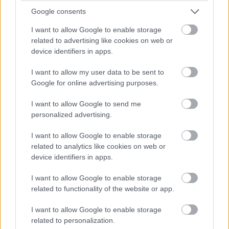
Google consents
A nyilvánosság elé került ügyek között nagyon különböző
esetek vannak. A bizottság és a sajtóbeszámolók
I want to allow Google to enable storage
egyaránt említik például az eltűnt, nyugalmazott légierős
related to advertising like cookies on web or
device identifiers in apps.
tábornok William Neil McCaslandet, a NASA JPL-hez
köthető Monica Rezát, valamint több más, Los
I want to allow my user data to be sent to
Alamoshoz, a NASA-hoz vagy nukleáris kutatásokhoz
Google for online advertising purposes.
kapcsolódó személy ügyét. Épp ez az egyik oka annak,
hogy sok szakértő óvatosságra int: önmagában az, hogy
I want to allow Google to send me
personalized advertising.
az érintettek hasonló területeken dolgoztak, még nem
bizonyít semmilyen közös hátteret.
I want to allow Google to enable storage
related to analytics like cookies on web or
A NASA közben azt közölte, hogy együttműködik az
device identifiers in apps.
érintett hatóságokkal, de jelenleg semmi nem utal arra,
hogy a hozzájuk kapcsolódó esetek nemzetbiztonsági
I want to allow Google to enable storage
related to functionality of the website or app.
fenyegetést jelentenének. Vagyis a sztori most tényleg
ott tart, hogy az FBI keresi az esetleges kapcsolatokat, a
I want to allow Google to enable storage
politika ráfordult az ügyre, az internet pedig már jócskán
related to personalization.
túlpörgött rajta, de a megerősített tények köre egyelőre