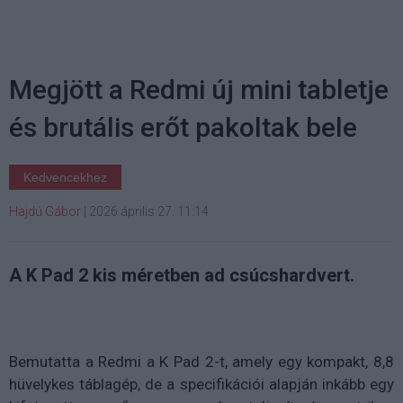
Megjött a Redmi új mini tabletje
és brutális erőt pakoltak bele
Kedvencekhez
Hajdú Gábor
|
2026 április 27. 11:14
A K Pad 2 kis méretben ad csúcshardvert.
Bemutatta a Redmi a K Pad 2-t, amely egy kompakt, 8,8
hüvelykes táblagép, de a specifikációi alapján inkább egy