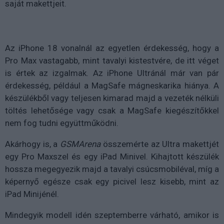
saját makettjeit.
Az iPhone 18 vonalnál az egyetlen érdekesség, hogy a
Pro Max vastagabb, mint tavalyi kistestvére, de itt véget
is értek az izgalmak. Az iPhone Ultránál már van pár
érdekesség, például a MagSafe mágneskarika hiánya. A
készülékből vagy teljesen kimarad majd a vezeték nélküli
töltés lehetősége vagy csak a MagSafe kiegészítőkkel
nem fog tudni együttműködni.
Akárhogy is, a
GSMArena
összemérte az Ultra makettjét
egy Pro Maxszel és egy iPad Minivel. Kihajtott készülék
hossza megegyezik majd a tavalyi csúcsmobiléval, míg a
képernyő egésze csak egy picivel lesz kisebb, mint az
iPad Minijénél.
Mindegyik modell idén szeptemberre várható, amikor is