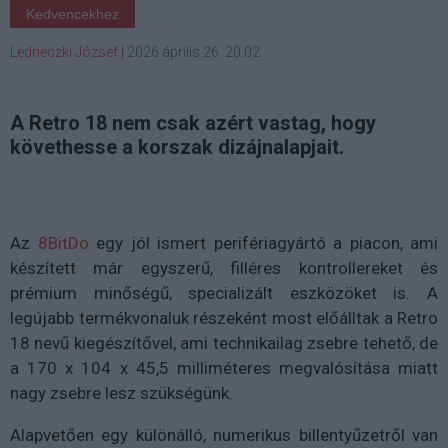
Kedvencekhez
Ledneczki József
|
2026 április 26. 20:02
A Retro 18 nem csak azért vastag, hogy
követhesse a korszak dizájnalapjait.
Az
8BitDo
egy jól ismert perifériagyártó a piacon, ami
készített már egyszerű, filléres kontrollereket és
prémium minőségű, specializált eszközöket is. A
legújabb termékvonaluk részeként most előálltak a Retro
18 nevű kiegészítővel, ami technikailag zsebre tehető, de
a 170 x 104 x 45,5 milliméteres megvalósítása miatt
nagy zsebre lesz szükségünk.
Alapvetően egy különálló, numerikus billentyűzetről van