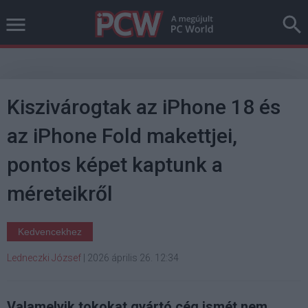
Kiszivárogtak az iPhone 18 és
az iPhone Fold makettjei,
pontos képet kaptunk a
méreteikről
Kedvencekhez
Ledneczki József
|
2026 április 26. 12:34
Valamelyik tokokat gyártó cég ismét nem