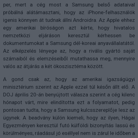
per, mert a cég most a Samsung belső adataival
próbálná alátámasztani, hogy az iPhone-felhasználók
igenis könnyen át tudnak állni Androidra. Az Apple ehhez
egy amerikai bíróságon azt kérte, hogy hivatalos
nemzetközi eljáráson keresztül kérhessen be
dokumentumokat a Samsung dél-koreai anyavállalatától.
Az elképzelés lényege az, hogy a rivális gyártó saját
számaiból és elemzéseiből mutathassa meg, mennyire
valós az átjárás a két ökoszisztéma között.
A gond csak az, hogy az amerikai igazságügyi
minisztérium szerint az Apple ezzel túl későn állt elő. A
DOJ április 20-án benyújtott válasza szerint a cég kilenc
hónapot várt, mire elindította ezt a folyamatot, pedig
pontosan tudta, hogy a Samsung kulcsszereplője lesz az
ügynek. A beadvány külön kiemeli, hogy az ilyen, Hágai
Egyezményen keresztül futó külföldi bizonyítás lassú és
körülményes, ráadásul jó eséllyel nem is zárul le időben a