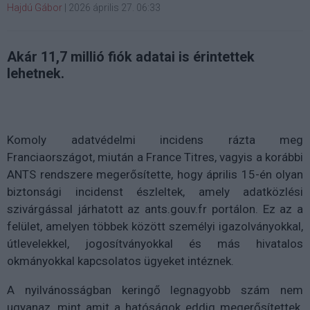
Hajdú Gábor
|
2026 április 27. 06:33
Akár 11,7 millió fiók adatai is érintettek
lehetnek.
Komoly adatvédelmi incidens rázta meg
Franciaországot, miután a France Titres, vagyis a korábbi
ANTS rendszere megerősítette, hogy április 15-én olyan
biztonsági incidenst észleltek, amely adatközlési
szivárgással járhatott az ants.gouv.fr portálon. Ez az a
felület, amelyen többek között személyi igazolványokkal,
útlevelekkel, jogosítványokkal és más hivatalos
okmányokkal kapcsolatos ügyeket intéznek.
A nyilvánosságban keringő legnagyobb szám nem
ugyanaz, mint amit a hatóságok eddig megerősítettek.