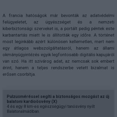
A francia hatóságok már bevonták az adatvédelmi
felügyeletet, az ügyészséget és a nemzeti
kiberbiztonsági szerveket is, a portált pedig péntek este
karbantartás miatt le is állították egy időre. A történet
most leginkább azért különösen kellemetlen, mert nem
egy átlagos webszolgáltatásról, hanem az állami
okmányügyintézés egyik legfontosabb digitális kapujáról
van szó. Ha itt szivárog adat, az nemcsak sok embert
érint, hanem a teljes rendszerbe vetett bizalmat is
erősen csorbítja.
Pulzusméréssel segíti a biztonságos mozgást az új
balatoni kardioösvény (X)
4 és egy 8 km-es egészségügyi tanösvény nyílt
Balatonalmádiban.