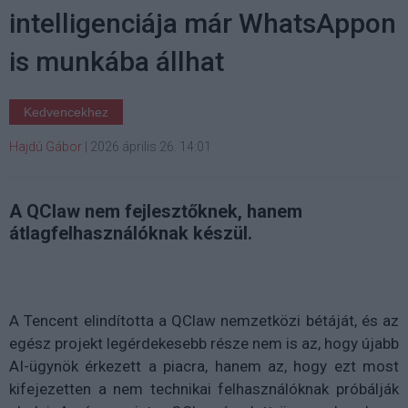
intelligenciája már WhatsAppon
is munkába állhat
Kedvencekhez
Hajdú Gábor
|
2026 április 26. 14:01
A QClaw nem fejlesztőknek, hanem
átlagfelhasználóknak készül.
A Tencent elindította a QClaw nemzetközi bétáját, és az
egész projekt legérdekesebb része nem is az, hogy újabb
AI-ügynök érkezett a piacra, hanem az, hogy ezt most
kifejezetten a nem technikai felhasználóknak próbálják