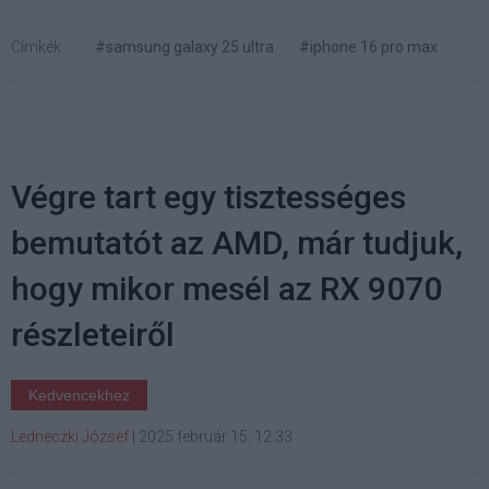
Címkék:
#samsung galaxy 25 ultra
#iphone 16 pro max
Végre tart egy tisztességes
bemutatót az AMD, már tudjuk,
hogy mikor mesél az RX 9070
részleteiről
Kedvencekhez
Ledneczki József
|
2025 február 15. 12:33