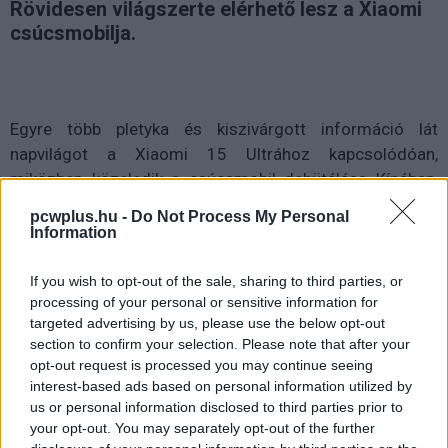
Rövidesen világszerte elérhető lesz a Xiaomi
csúcsmobilja.
Egyre több pletyka és kiszivárgott információ lát
napvilágot a Xiaomi 15 Ultrához kapcsolódóan,
miközben közeledik a csúcsmobil debütálása Kínában,
amelyre várhatóan február 26-án kerül sor. Bár a pontos
pcwplus.hu -
Do Not Process My Personal
dátumot még nem erősítették meg a gyártó hazai
Information
piacán, a globális premier időpontja már hivatalos: a
készülék március 2-án mutatkozik be világszerte.
If you wish to opt-out of the sale, sharing to third parties, or
processing of your personal or sensitive information for
Ez az időpont nem véletlen, hiszen egy nappal az MWC
targeted advertising by us, please use the below opt-out
section to confirm your selection. Please note that after your
(Mobile World Congress) kezdete előtt esedékes, így jó
opt-out request is processed you may continue seeing
eséllyel Barcelonában, a nagy mobilos esemény
interest-based ads based on personal information utilized by
helyszínén tartják majd a bemutatót. A korábbi trendeket
us or personal information disclosed to third parties prior to
figyelembe véve a "vanilla" Xiaomi 15 is ekkor léphet
your opt-out. You may separately opt-out of the further
színre globálisan, míg a Pro verzió valószínűleg továbbra