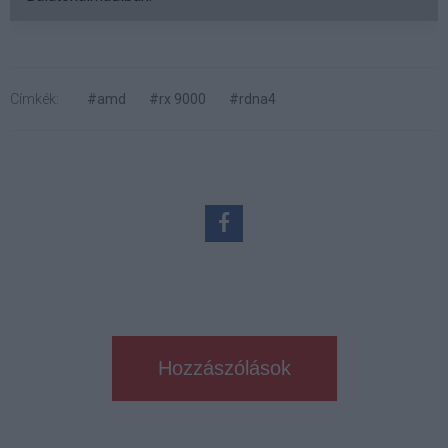
Címkék:
#amd
#rx 9000
#rdna4
Hozzászólások