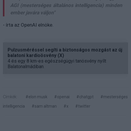
AGI (mesterséges általános intelligencia) minden
ember javára váljon"
- írta az OpenAI elnöke.
Pulzusméréssel segíti a biztonságos mozgást az új
balatoni kardioösvény (X)
4 és egy 8 km-es egészségügyi tanösvény nyílt
Balatonalmádiban.
Címkék:
#elon musk
#openai
#chatgpt
#mesterséges
intelligencia
#sam altman
#x
#twitter