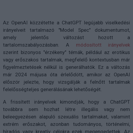
Az OpenAI közzétette a ChatGPT legújabb viselkedési
irányelveit tartalmazó "Model Spec" dokumentumot,
amely jelentős változást hozott a
tartalomszabályozásban. A
módosított irányelvek
szerint bizonyos "érzékeny" témák, például az erotikus
vagy erőszakos tartalmak, megfelelő kontextusban már
figyelmeztetések nélkül is generálhatók. Ez a változás
már 2024 májusa óta érlelődött, amikor az OpenAI
először jelezte, hogy vizsgálják a felnőtt tartalmak
felelősségteljes generálásának lehetőségét.
A frissített irányelvek kimondják, hogy a ChatGPT
továbbra sem hozhat létre illegális vagy nem
beleegyezésen alapuló szexuális tartalmakat, valamint
extrém erőszakot, azonban tudományos, történelmi,
híradós vagy kreatív célokra ezek megengedettek. Az