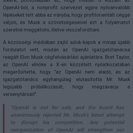
OpenAI-ból, a nonprofit szervezet egyre nyilvánvalóbb
lépéseket tett abba az irányba, hogy profitorientált céggé
váljon, és Musk a szövetségeseivel ezt a folyamatot
szeretné meggátolni, illetve visszafordítani.
A közösségi médiában zajló adok-kapok a minap újabb
fordulatot vett, miután az OpenAI igazgatótanácsa
reagált Elon Musk cégfelvásárlási ajánlatára. Bret Taylor,
az OpenAI elnöke a X-en közzétett nyilatkozatában
megerősítette, hogy "az OpenAI nem eladó, és az
igazgatótanács egyhangúlag elutasította Mr. Musk
legújabb próbálkozását, hogy megzavarja a
versenytársait".
"OpenAI is not for sale, and the board has
unanimously rejected Mr. Musk's latest attempt
to disrupt his competition. Any potential
reorganization of OpenAI will strengthen our