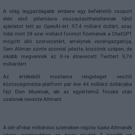
A világ leggazdagabb embere egy befektetői csoport
élén első pillantásra visszautasíthatatlannak tűnő
ajánlatot tett az OpenAI-ért. 97,4 milliárd dollárt, azaz
több mint 38 ezer milliárd forintot fizetnének a ChatGPT
mögött álló szervezetért, amelynek vezérigazgatója,
Sam Altman szinte azonnal jelezte, köszönik szépen, de
inkább megvennék az X-re átnevezett Twittert 9,74
milliárdért.
Az értékéből mostanra rengeteget vesztő
közösségimédia-platform pár éve 44 milliárd dollárjába
fájt Elon Musknak, aki az egyértelmű fricska után
csalónak nevezte Altmant.
A dél-afrikai milliárdos szemében régóta tüske Altmanék
sikere, pontosabban az, hogy miután ő kiszállt az