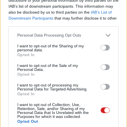
disclosure of your personal information by third parties on the
is kizárólag Kínában lesz csak kapható.
IAB’s list of downstream participants. This information may
also be disclosed by us to third parties on the
IAB’s List of
Downstream Participants
that may further disclose it to other
third parties.
A Xiaomi 15 Ultra már többször felbukkant kiszivárgott
Please note that this website/app uses one or more Google
Personal Data Processing Opt Outs
képeken és renderfotókon, a legújabb hírek szerint pedig
services and may gather and store information including but
not limited to your visit or usage behaviour. You may click to
I want to opt-out of the Sharing of my
kamerás képességei egyedülállóak lesznek. Az eszköz
personal data.
grant or deny consent to Google and its third-party tags to
egy 50 MP-es, 1 hüvelykes főkamerát kap, amelyhez egy
Opted In
use your data for below specified purposes in below Google
50 MP-es ultraszéles látószögű, egy 50 MP-es rövid
consent section.
I want to opt-out of the Sale of my
hatótávú teleobjektív és egy 200 MP-es periszkópos
Personal Data.
Opted In
teleobjektív társul. Az utóbbi ugyanazt a szenzort
használja majd, mint a vivo X100 Ultra és az X200 Pro.
I want to opt-out of processing my
Personal Data for Targeted Advertising.
Opted In
Get ready to witness
#TheNextPinnacle
with us
on March 2nd for the
#Xiaomi15Series
and more.
I want to opt-out of Collection, Use,
Retention, Sale, and/or Sharing of my
#XiaomiLaunch
Personal Data that Is Unrelated with the
Purposes for which it was collected.
Opted Out
🟠📷🔴 Loading...
pic.twitter.com/A5OHwuYdm1