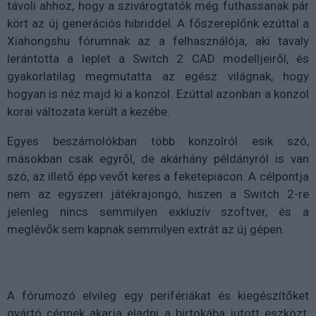
távoli ahhoz, hogy a szivárogtatók még futhassanak pár
kört az új generációs hibriddel. A főszereplőnk ezúttal a
Xiahongshu fórumnak az a felhasználója, aki tavaly
lerántotta a leplet a Switch 2 CAD modelljeiről, és
gyakorlatilag megmutatta az egész világnak, hogy
hogyan is néz majd ki a konzol. Ezúttal azonban a konzol
korai változata került a kezébe.
Egyes beszámolókban több konzolról esik szó,
másokban csak egyről, de akárhány példányról is van
szó, az illető épp vevőt keres a feketepiacon. A célpontja
nem az egyszeri játékrajongó, hiszen a Switch 2-re
jelenleg nincs semmilyen exkluzív szoftver, és a
meglévők sem kapnak semmilyen extrát az új gépen.
A fórumozó elvileg egy perifériákat és kiegészítőket
gyártó cégnek akarja eladni a birtokába jutott eszközt,