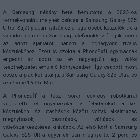
A Samsung néhány hete bemutatta a 2025-ös
termékvonalát, melynek csúcsa a Samsung Galaxy S25
Ultra. Saját piacán nyilván ez a legerősebb készülék, de a
vásárlók nem más Samsung telefonokhoz fogják mérni
az adott ajánlatot, hanem a legnagyobb rivális
készülékéhez. Ezért is szokta a PhoneBuff egymásnak
engedni az adott az év nagyágyúit egy valós
teszthelyzetet emuláló környezetben. Így csapott most
össze a piac két titánja, a Samsung Galaxy S25 Ultra és
az iPhone 16 Pro Max.
A PhoneBuff a teszt során egy-egy robotkarral
végeztette el ugyanazokat a feladatokat a két
készüléken. Az utasítások között voltak alkalmazás
megnyitások, bezárások, váltások és
videószerkesztéses kihívások. Az első kört a Samsung
Galaxy S25 Ultra egyértelműen megnyerte: 2 perc és