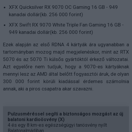
XFX Quicksilver RX 9070 OC Gaming 16 GB - 949
kanadai dollár(kb. 256 000 forint)
XFX Swift RX 9070 White Triple Fan Gaming 16 GB -
949 kanadai dollár(kb. 256 000 forint)
Ezek alapján az első RDNA 4 kártyák ára ugyanabban a
tartományban mozog majd megjelenéskor, mint az RTX
5070 és az 5070 Ti külsős gyártóktól érkező változatai.
Azt egyelőre nem tudjuk, hogy a 9070-es kártyáknak
mennyi lesz az AMD által belőtt fogyasztói áruk, de olyan
300 000 forint körüli kiadással érdemes számolnia
annak, aki a piros csapatra akar szavazni.
Pulzusméréssel segíti a biztonságos mozgást az új
balatoni kardioösvény (X)
4 és egy 8 km-es egészségügyi tanösvény nyílt
Balatonalmádiban.