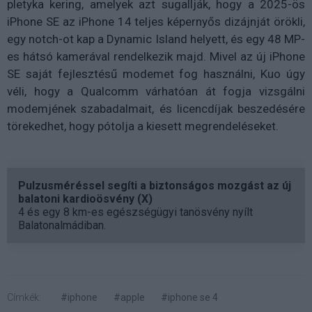
pletyka kering, amelyek azt sugallják, hogy a 2025-ös
iPhone SE az iPhone 14 teljes képernyős dizájnját örökli,
egy notch-ot kap a Dynamic Island helyett, és egy 48 MP-
es hátsó kamerával rendelkezik majd. Mivel az új iPhone
SE saját fejlesztésű modemet fog használni, Kuo úgy
véli, hogy a Qualcomm várhatóan át fogja vizsgálni
modemjének szabadalmait, és licencdíjak beszedésére
törekedhet, hogy pótolja a kiesett megrendeléseket.
Pulzusméréssel segíti a biztonságos mozgást az új
balatoni kardioösvény (X)
4 és egy 8 km-es egészségügyi tanösvény nyílt
Balatonalmádiban.
Címkék:
#iphone
#apple
#iphone se 4