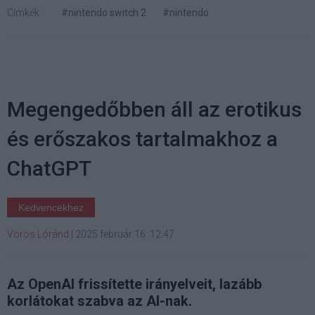
Címkék:
#nintendo switch 2
#nintendo
Megengedőbben áll az erotikus
és erőszakos tartalmakhoz a
ChatGPT
Kedvencekhez
Vörös Lóránd
|
2025 február 16. 12:47
Az OpenAI frissítette irányelveit, lazább
korlátokat szabva az AI-nak.