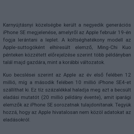
Karnyújtásnyi közelségbe került a negyedik generációs
iPhone SE megjelenése, amelyről az Apple február 19-én
fogja lerántani a leplet. A költséghatékony modell az
Apple-suttogóként elhíresült elemző, Ming-Chi Kuo
pénteken közzétett előrejelzése szerint több példányban
talál majd gazdára, mint a korábbi változatok.
Kuo becslései szerint az Apple az év első felében 12
millió, míg a második felében 10 millió iPhone SE4-et
szállíthat ki. Ez tíz százalékkal haladja meg azt a becsült
eladási mutatót (20 millió példány évente), amit iparági
elemzők az iPhone SE sorozatnak tulajdonítanak. Tegyük
hozzá, hogy az Apple hivatalosan nem közöl adatokat az
eladásokról.