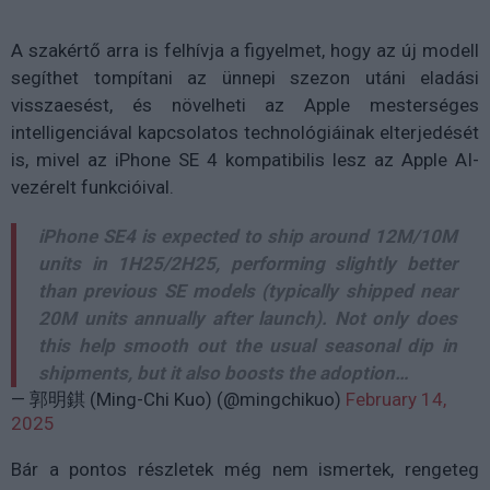
A szakértő arra is felhívja a figyelmet, hogy az új modell
segíthet tompítani az ünnepi szezon utáni eladási
visszaesést, és növelheti az Apple mesterséges
intelligenciával kapcsolatos technológiáinak elterjedését
is, mivel az iPhone SE 4 kompatibilis lesz az Apple AI-
vezérelt funkcióival.
iPhone SE4 is expected to ship around 12M/10M
units in 1H25/2H25, performing slightly better
than previous SE models (typically shipped near
20M units annually after launch). Not only does
this help smooth out the usual seasonal dip in
shipments, but it also boosts the adoption…
— 郭明錤 (Ming-Chi Kuo) (@mingchikuo)
February 14,
2025
Bár a pontos részletek még nem ismertek, rengeteg