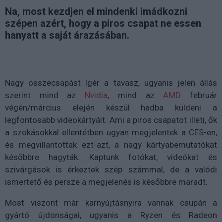
Na, most kezdjen el mindenki imádkozni
szépen azért, hogy a piros csapat ne essen
hanyatt a saját árazásában.
Nagy összecsapást ígér a tavasz, ugyanis jelen állás
szerint mind az
Nvidia
, mind az
AMD
február
végén/március elején készül hadba küldeni a
legfontosabb videokártyáit. Ami a piros csapatot illeti, ők
a szokásokkal ellentétben ugyan megjelentek a CES-en,
és megvillantottak ezt-azt, a nagy kártyabemutatókat
későbbre hagyták. Kaptunk fotókat, videókat és
szivárgások is érkeztek szép számmal, de a valódi
ismertető és persze a megjelenés is későbbre maradt.
Most viszont már karnyújtásnyira vannak csupán a
gyártó újdonságai, ugyanis a Ryzen és Radeon