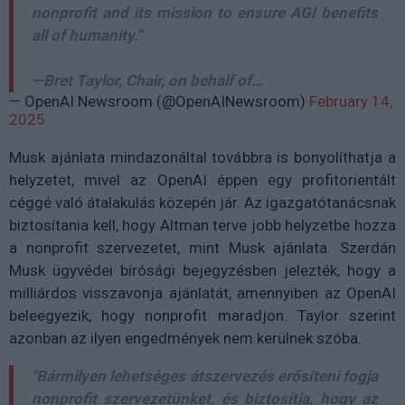
nonprofit and its mission to ensure AGI benefits
all of humanity."
—Bret Taylor, Chair, on behalf of…
— OpenAI Newsroom (@OpenAINewsroom)
February 14,
2025
Musk ajánlata mindazonáltal továbbra is bonyolíthatja a
helyzetet, mivel az OpenAI éppen egy profitorientált
céggé való átalakulás közepén jár. Az igazgatótanácsnak
biztosítania kell, hogy Altman terve jobb helyzetbe hozza
a nonprofit szervezetet, mint Musk ajánlata. Szerdán
Musk ügyvédei bírósági bejegyzésben jelezték, hogy a
milliárdos visszavonja ajánlatát, amennyiben az OpenAI
beleegyezik, hogy nonprofit maradjon. Taylor szerint
azonban az ilyen engedmények nem kerülnek szóba.
"Bármilyen lehetséges átszervezés erősíteni fogja
nonprofit szervezetünket, és biztosítja, hogy az