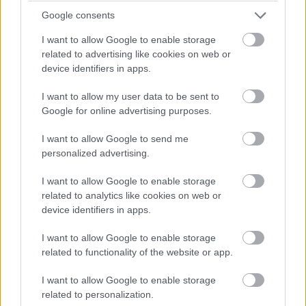
— Xiaomi (@Xiaomi)
February 14, 2025
Google consents
A készülékben a Qualcomm Snapdragon 8 Elite
I want to allow Google to enable storage
lapkakészlete dolgozik, a 6000 mAh kapacitású
related to advertising like cookies on web or
device identifiers in apps.
akkumulátor pedig 90 W-os vezetékes és 50 W-os
vezeték nélküli töltést támogat. Már érkezéskor Android
I want to allow my user data to be sent to
15-öt futtat, amelyre a Xiaomi HyperOS 2.0 felülete épül.
Google for online advertising purposes.
Az árazás várhatóan a Xiaomi 14 Ultra szintjén marad.
I want to allow Google to send me
personalized advertising.
Pulzusméréssel segíti a biztonságos mozgást az új
I want to allow Google to enable storage
balatoni kardioösvény (X)
related to analytics like cookies on web or
4 és egy 8 km-es egészségügyi tanösvény nyílt
device identifiers in apps.
Balatonalmádiban.
I want to allow Google to enable storage
related to functionality of the website or app.
I want to allow Google to enable storage
Címkék:
#xiaomi 15 ultra
#mobil
related to personalization.