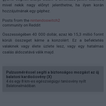
mivel nekik nagy előnyt jelenthetne, ha ilyen korán
hozzájutnának egy géphez.
Posts from the
nintendoswitch2
community on Reddit
Összességében 40 000 dollár, azaz kb 15,3 millió forint
körüli összeget kérne a konzolért. Ez a befektetés
valakinek vagy élete üzlete lesz, vagy egy hatalmas
csalás áldozatává válik majd.
Pulzusméréssel segíti a biztonságos mozgást az új
balatoni kardioösvény (X)
4 és egy 8 km-es egészségügyi tanösvény nyílt
Balatonalmádiban.