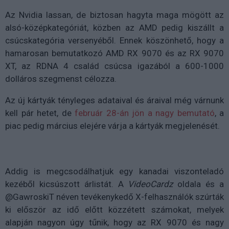
Az Nvidia lassan, de biztosan hagyta maga mögött az
alsó-középkategóriát, közben az AMD pedig kiszállt a
csúcskategória versenyéből. Ennek köszönhető, hogy a
hamarosan bemutatkozó AMD RX 9070 és az RX 9070
XT, az RDNA 4 család csúcsa igazából a 600-1000
dolláros szegmenst célozza.
Az új kártyák tényleges adataival és áraival még várnunk
kell pár hetet, de
február 28-án jön a nagy bemutató
, a
piac pedig március elejére várja a kártyák megjelenését.
Addig is megcsodálhatjuk egy kanadai viszonteladó
kezéből kicsúszott árlistát. A
VideoCardz
oldala és a
@GawroskiT néven tevékenykedő X-felhasználók szúrták
ki először az idő előtt közzétett számokat, melyek
alapján nagyon úgy tűnik, hogy az RX 9070 és nagy