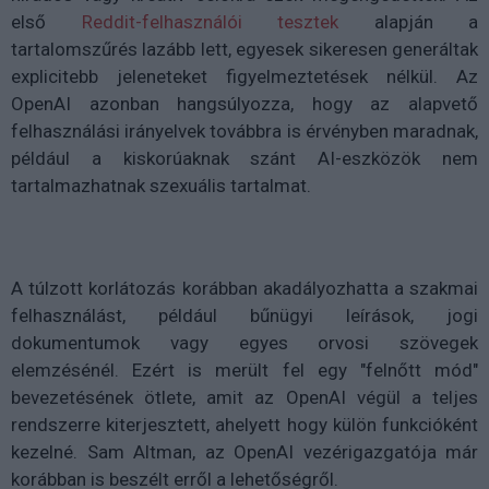
első
Reddit-felhasználói tesztek
alapján a
tartalomszűrés lazább lett, egyesek sikeresen generáltak
explicitebb jeleneteket figyelmeztetések nélkül. Az
OpenAI azonban hangsúlyozza, hogy az alapvető
felhasználási irányelvek továbbra is érvényben maradnak,
például a kiskorúaknak szánt AI-eszközök nem
tartalmazhatnak szexuális tartalmat.
A túlzott korlátozás korábban akadályozhatta a szakmai
felhasználást, például bűnügyi leírások, jogi
dokumentumok vagy egyes orvosi szövegek
elemzésénél. Ezért is merült fel egy "felnőtt mód"
bevezetésének ötlete, amit az OpenAI végül a teljes
rendszerre kiterjesztett, ahelyett hogy külön funkcióként
kezelné. Sam Altman, az OpenAI vezérigazgatója már
korábban is beszélt erről a lehetőségről.