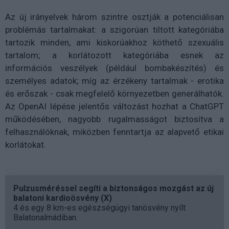
Az új irányelvek három szintre osztják a potenciálisan
problémás tartalmakat: a szigorúan tiltott kategóriába
tartozik minden, ami kiskorúakhoz köthető szexuális
tartalom; a korlátozott kategóriába esnek az
információs veszélyek (például bombakészítés) és
személyes adatok; míg az érzékeny tartalmak - erotika
és erőszak - csak megfelelő környezetben generálhatók.
Az OpenAI lépése jelentős változást hozhat a ChatGPT
működésében, nagyobb rugalmasságot biztosítva a
felhasználóknak, miközben fenntartja az alapvető etikai
korlátokat.
Pulzusméréssel segíti a biztonságos mozgást az új
balatoni kardioösvény (X)
4 és egy 8 km-es egészségügyi tanösvény nyílt
Balatonalmádiban.