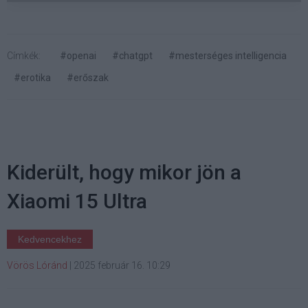
Címkék:
#openai
#chatgpt
#mesterséges intelligencia
#erotika
#erőszak
Kiderült, hogy mikor jön a
Xiaomi 15 Ultra
Kedvencekhez
Vörös Lóránd
|
2025 február 16. 10:29