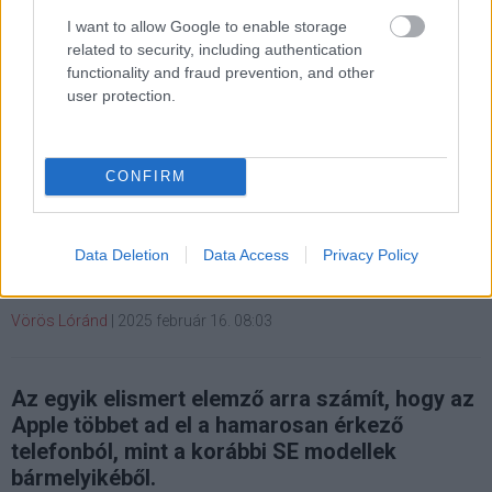
I want to allow Google to enable storage
related to security, including authentication
functionality and fraud prevention, and other
user protection.
Az iPhone SE 4 lehet az Apple
legsikeresebb megfizethető
CONFIRM
mobilja
Data Deletion
Data Access
Privacy Policy
Kedvencekhez
Vörös Lóránd
|
2025 február 16. 08:03
Az egyik elismert elemző arra számít, hogy az
Apple többet ad el a hamarosan érkező
telefonból, mint a korábbi SE modellek
bármelyikéből.