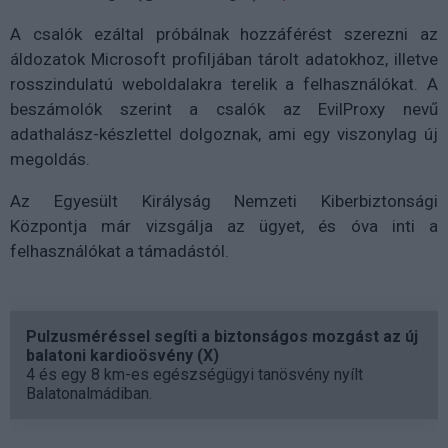
A csalók ezáltal próbálnak hozzáférést szerezni az
áldozatok Microsoft profiljában tárolt adatokhoz, illetve
rosszindulatú weboldalakra terelik a felhasználókat. A
beszámolók szerint a csalók az EvilProxy nevű
adathalász-készlettel dolgoznak, ami egy viszonylag új
megoldás.
Az Egyesült Királyság
Nemzeti Kiberbiztonsági
Központja már vizsgálja az ügyet, és óva inti a
felhasználókat a támadástól.
Pulzusméréssel segíti a biztonságos mozgást az új
balatoni kardioösvény (X)
4 és egy 8 km-es egészségügyi tanösvény nyílt
Balatonalmádiban.