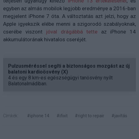
teljesen ugyanúgy kinéző
iPhone 13 értékelésénél
, és
egyben az almás mobilok legjobb eredménye a 2016-ban
megjelent iPhone 7 óta. A változtatás azt jelzi, hogy az
Apple igyekszik elébe menni a szigorodó szabályoknak,
cserébe viszont
jóval drágábbá tette
az iPhone 14
akkumulátorának hivatalos cseréjét.
Pulzusméréssel segíti a biztonságos mozgást az új
balatoni kardioösvény (X)
4 és egy 8 km-es egészségügyi tanösvény nyílt
Balatonalmádiban.
Címkék:
#iphone 14
#ifixit
#right to repair
#javítás