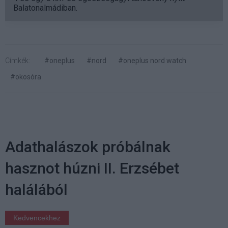
Balatonalmádiban.
Címkék:
#oneplus
#nord
#oneplus nord watch
#okosóra
Adathalászok próbálnak
hasznot húzni II. Erzsébet
halálából
Kedvencekhez