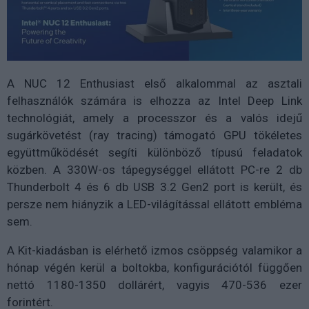
A NUC 12 Enthusiast első alkalommal az asztali
felhasználók számára is elhozza az Intel Deep Link
technológiát, amely a processzor és a valós idejű
sugárkövetést (ray tracing) támogató GPU tökéletes
együttműködését segíti különböző típusú feladatok
közben. A 330W-os tápegységgel ellátott PC-re 2 db
Thunderbolt 4 és 6 db USB 3.2 Gen2 port is került, és
persze nem hiányzik a LED-világítással ellátott embléma
sem.
A Kit-kiadásban is elérhető izmos csöppség valamikor a
hónap végén kerül a boltokba, konfigurációtól függően
nettó 1180-1350 dollárért, vagyis 470-536 ezer
forintért.