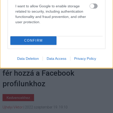
I want to allow Google to enable storage
related to security, including authentication
functionality and fraud prevention, and other
Címkék:
#lenovo
#geforce rtx 4090
#nvidia
#lenovo
user protection.
rtx 4090 legion
CONFIRM
Data Deletion
Data Access
Privacy Policy
Így lehet könnyen ellenőrizni, ki
fér hozzá a Facebook
profilunkhoz
Kedvencekhez
Ujhelyi Viktor
|
2022 szeptember 19. 19:10