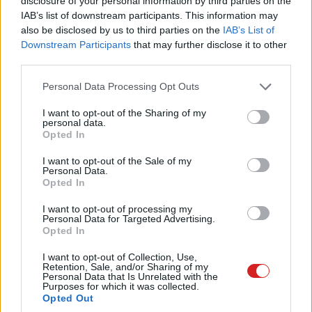
disclosure of your personal information by third parties on the
előadásra. A cég egyik kiemelt együttműködő partnere, a
IAB’s list of downstream participants. This information may
Lenovo azonban már mutatott részleteket a saját GPU-
also be disclosed by us to third parties on the
IAB’s List of
Downstream Participants
that may further disclose it to other
járól.
third parties.
Az RTX 4090 Legion kártya a Legion Y9000X
Please note that this website/app uses one or more Google
Personal Data Processing Opt Outs
notebookkal együtt szerepelt több képen, és ezek alapján
services and may gather and store information including but
már több technikai adatra is lehet következtetni.
not limited to your visit or usage behaviour. You may click to
I want to opt-out of the Sharing of my
personal data.
grant or deny consent to Google and its third-party tags to
Opted In
use your data for below specified purposes in below Google
consent section.
I want to opt-out of the Sale of my
Personal Data.
A kínai közösségi oldal, a Weibo felületén osztotta meg
Opted In
a
WolStame nevű felhasználó
a fotókat, amely szerint a
I want to opt-out of processing my
Lenovo RTX 4090-e nagyjából 35,8x13,6 cm-es, illetve
Personal Data for Targeted Advertising.
közel 7 cm vastag.
Opted In
I want to opt-out of Collection, Use,
Retention, Sale, and/or Sharing of my
Personal Data that Is Unrelated with the
Purposes for which it was collected.
Opted Out