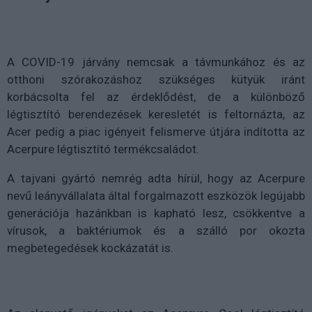
A COVID-19 járvány nemcsak a távmunkához és az
otthoni szórakozáshoz szükséges kütyük iránt
korbácsolta fel az érdeklődést, de a különböző
légtisztító berendezések keresletét is feltornázta, az
Acer pedig a piac igényeit felismerve útjára indította az
Acerpure légtisztító termékcsaládot.
A tajvani gyártó nemrég adta hírül, hogy az Acerpure
nevű leányvállalata által forgalmazott eszközök legújabb
generációja hazánkban is kapható lesz, csökkentve a
vírusok, a baktériumok és a szálló por okozta
megbetegedések kockázatát is.