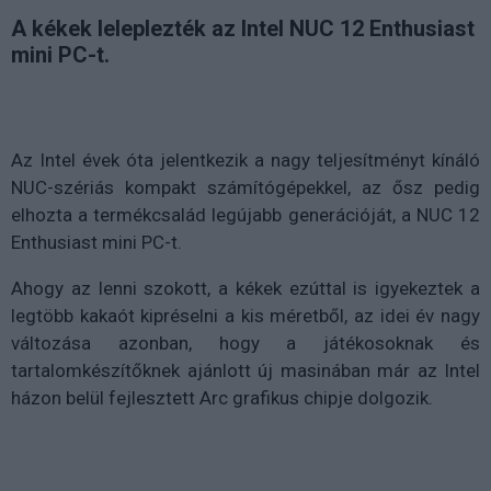
A kékek leleplezték az Intel NUC 12 Enthusiast
mini PC-t.
Az Intel évek óta jelentkezik a nagy teljesítményt kínáló
NUC-szériás kompakt számítógépekkel, az ősz pedig
elhozta a termékcsalád legújabb generációját, a NUC 12
Enthusiast mini PC-t.
Ahogy az lenni szokott, a kékek ezúttal is igyekeztek a
legtöbb kakaót kipréselni a kis méretből, az idei év nagy
változása azonban, hogy a játékosoknak és
tartalomkészítőknek ajánlott új masinában már az Intel
házon belül fejlesztett Arc grafikus chipje dolgozik.