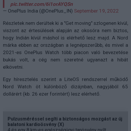
pic.twitter.com/6i1orAYQSn
— OnePlus India (@OnePlus_IN)
September 19, 2022
Részletek nem derültek ki a "Get moving" szlogenen kívül,
viszont az értesülések alapján az okosóra nem biztos,
hogy Indián kívül máshol is elérhető lesz majd. A Nord
márka ebben az országban a legnépszerűbb, és mivel a
2021-es OnePlus Watch több piacon való bevezetése
bukás volt, a cég nem szeretné ugyanazt a hibát
elkövetni.
Egy híresztelés szerint a LiteOS rendszerrel működő
Nord Watch öt különböző dizájnban, nagyjából 65
dollárért (kb. 26 ezer forintért) lesz elérhető.
Pulzusméréssel segíti a biztonságos mozgást az új
balatoni kardioösvény (X)
4 és egy 8 km-es egészségügyi tanösvény nyílt