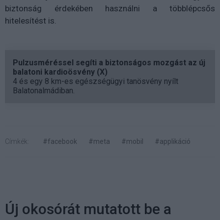
biztonság érdekében használni a többlépcsős
hitelesítést is.
Pulzusméréssel segíti a biztonságos mozgást az új
balatoni kardioösvény (X)
4 és egy 8 km-es egészségügyi tanösvény nyílt
Balatonalmádiban.
Címkék:
#facebook
#meta
#mobil
#applikáció
Új okosórát mutatott be a