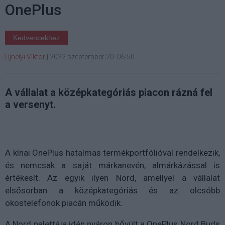
OnePlus
Kedvencekhez
Ujhelyi Viktor
|
2022 szeptember 20. 06:50
A vállalat a középkategóriás piacon rázná fel
a versenyt.
A kínai OnePlus hatalmas termékportfólióval rendelkezik,
és nemcsak a saját márkanevén, almárkázással is
értékesít. Az egyik ilyen Nord, amellyel a vállalat
elsősorban a középkategóriás és az olcsóbb
okostelefonok piacán működik.
A Nord palettája idén nyáron bővült a OnePlus Nord Buds