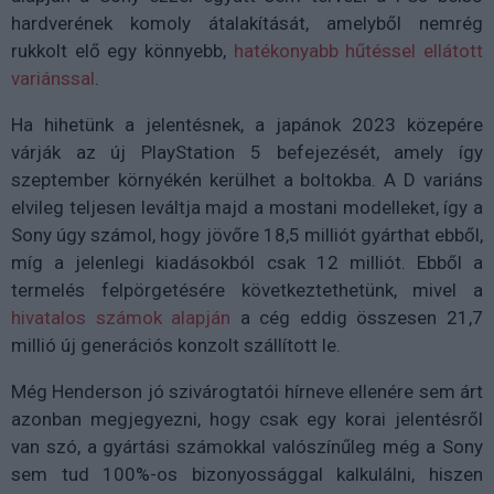
hardverének komoly átalakítását, amelyből nemrég
rukkolt elő egy könnyebb,
hatékonyabb hűtéssel ellátott
variánssal
.
Ha hihetünk a jelentésnek, a japánok 2023 közepére
várják az új PlayStation 5 befejezését, amely így
szeptember környékén kerülhet a boltokba. A D variáns
elvileg teljesen leváltja majd a mostani modelleket, így a
Sony úgy számol, hogy jövőre 18,5 milliót gyárthat ebből,
míg a jelenlegi kiadásokból csak 12 milliót. Ebből a
termelés felpörgetésére következtethetünk, mivel a
hivatalos számok alapján
a cég eddig összesen 21,7
millió új generációs konzolt szállított le.
Még Henderson jó szivárogtatói hírneve ellenére sem árt
azonban megjegyezni, hogy csak egy korai jelentésről
van szó, a gyártási számokkal valószínűleg még a Sony
sem tud 100%-os bizonyossággal kalkulálni, hiszen