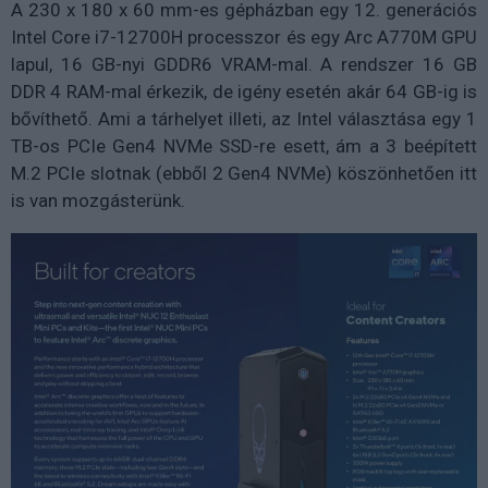
A 230 x 180 x 60 mm-es gépházban egy 12. generációs
Intel Core i7-12700H processzor és egy Arc A770M GPU
lapul, 16 GB-nyi GDDR6 VRAM-mal. A rendszer 16 GB
DDR 4 RAM-mal érkezik, de igény esetén akár 64 GB-ig is
bővíthető. Ami a tárhelyet illeti, az Intel választása egy 1
TB-os PCIe Gen4 NVMe SSD-re esett, ám a 3 beépített
M.2 PCIe slotnak (ebből 2 Gen4 NVMe) köszönhetően itt
is van mozgásterünk.