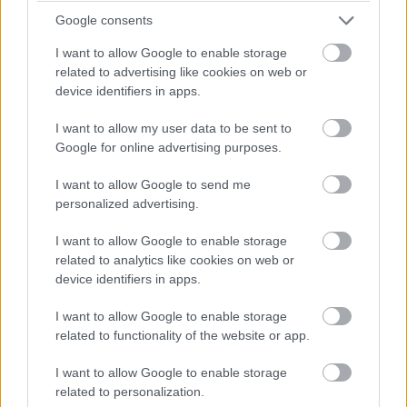
Google consents
I want to allow Google to enable storage
related to advertising like cookies on web or
device identifiers in apps.
A táp a beszámoló szerint 450 W-os lesz, a kártya
hűtéséről pedig három ventilátor fog gondoskodni.
I want to allow my user data to be sent to
Google for online advertising purposes.
A további részleteket remélhetőleg hamarosan
I want to allow Google to send me
megtudunk a
GeForce Beyond Special Broadcast, ami az
personalized advertising.
Nvidia hivatalos
Twitch-oldalán
és
YouTube-csatornáján
is követhető lesz. A műsor magyar idő szerint
I want to allow Google to enable storage
szeptember 20-án, kedd délután 5 órakor kezdődik.
related to analytics like cookies on web or
device identifiers in apps.
I want to allow Google to enable storage
Pulzusméréssel segíti a biztonságos mozgást az új
related to functionality of the website or app.
balatoni kardioösvény (X)
4 és egy 8 km-es egészségügyi tanösvény nyílt
I want to allow Google to enable storage
Balatonalmádiban.
related to personalization.