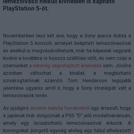
lemezolvasó nélküli kivitelben is kapható
PlayStation 5-öt.
Novemberben lesz két éve, hogy a Sony piacra dobta a
PlayStation 5 konzolt, amelyet beépített lemezolvasóval
és anélkül is megvásárolhatunk, már ha képesek vagyunk
kivárni a továbbra is hosszú szállítási időt, és nem csípi a
szemünket
a nemrég végrehajtott áremelés
sem. Jövőre
azonban változhat a kínálat, a megbízható
szivárogtatónak számító Tom Henderson legújabb
jelentése ugyanis arról ír, hogy a Sony stratégiát vált a
lemezolvasók terén.
Az újságíró
anonim belsős forrásoktól
úgy értesült, hogy
a japánok már dolgoznak a PS5 "D" jelű modellvariánsán,
amely egy lecsatolható lemezolvasóval érkezik. A
korongokat pörgető egység elvileg egy hátul elhelyezett