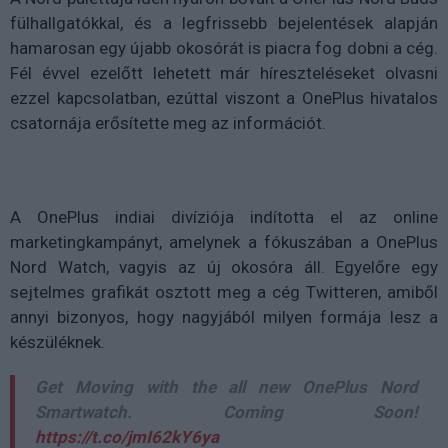
fülhallgatókkal, és a legfrissebb bejelentések alapján
hamarosan egy újabb okosórát is piacra fog dobni a cég.
Fél évvel ezelőtt lehetett már híreszteléseket olvasni
ezzel kapcsolatban, ezúttal viszont a OnePlus hivatalos
csatornája erősítette meg az információt.
A OnePlus indiai divíziója indította el az online
marketingkampányt, amelynek a fókuszában a OnePlus
Nord Watch, vagyis az új okosóra áll. Egyelőre egy
sejtelmes grafikát osztott meg a cég Twitteren, amiből
annyi bizonyos, hogy nagyjából milyen formája lesz a
készüléknek.
Get Moving with the all new OnePlus Nord
Smartwatch. Coming Soon!
https://t.co/jmI62kY6ya