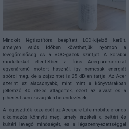
Mindkét légtisztítóra beépített LCD-kijelző került,
amelyen valós időben követhetjük nyomon a
levegőminőség és a VOC-gázok szintjét. A korábbi
modellekkel ellentétben a friss Acerpure-sorozat
egyenáramú motort használ, így nemcsak energiát
spórol meg, de a zajszintet is 25 dB-en tartja. Az Acer
szerint ez alacsonyabb, mint mint a könyvtárakban
jellemző 40 dB-es átlagérték, ezért az alvást és a
pihenést sem zavarják a berendezések.
A légtisztítók kezelését az Acerpure Life mobiltelefonos
alkalmazás könnyíti meg, amely érzékeli a beltéri és
kültéri levegő minőségét, és a légszennyezettséggel