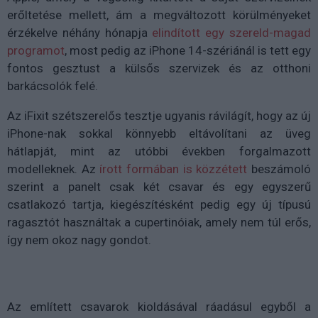
erőltetése mellett, ám a megváltozott körülményeket
érzékelve néhány hónapja
elindított egy szereld-magad
programot
, most pedig az iPhone 14-szériánál is tett egy
fontos gesztust a külsős szervizek és az otthoni
barkácsolók felé.
Az iFixit szétszerelős tesztje ugyanis rávilágít, hogy az új
iPhone-nak sokkal könnyebb eltávolítani az üveg
hátlapját, mint az utóbbi években forgalmazott
modelleknek. Az
írott formában is közzétett
beszámoló
szerint a panelt csak két csavar és egy egyszerű
csatlakozó tartja, kiegészítésként pedig egy új típusú
ragasztót használtak a cupertinóiak, amely nem túl erős,
így nem okoz nagy gondot.
Az említett csavarok kioldásával ráadásul egyből a