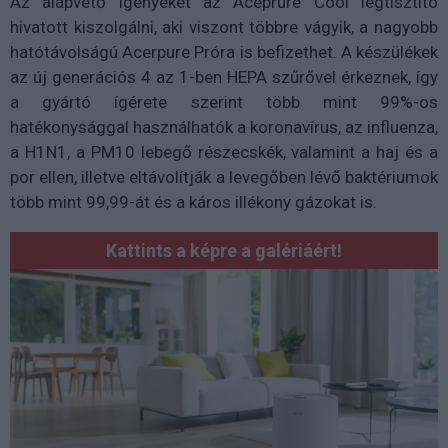
Az alapvető igényeket az Aceprure Cool légtisztító
hivatott kiszolgálni, aki viszont többre vágyik, a nagyobb
hatótávolságú Acerpure Próra is befizethet. A készülékek
az új generációs 4 az 1-ben HEPA szűrővel érkeznek, így
a gyártó ígérete szerint több mint 99%-os
hatékonysággal használhatók a koronavírus, az influenza,
a H1N1, a PM10 lebegő részecskék, valamint a haj és a
por ellen, illetve eltávolítják a levegőben lévő baktériumok
több mint 99,99-át és a káros illékony gázokat is.
Kattints a képre a galériáért!