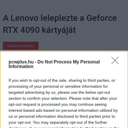
A Lenovo leleplezte a Geforce
RTX 4090 kártyáját
Kedvencekhez
Ujhelyi Viktor
|
2022 szeptember 19. 21:50
pcwplus.hu -
Do Not Process My Personal
Information
A gyártó még az Nvidia hivatalos rendezvénye
If you wish to opt-out of the sale, sharing to third parties, or
előtt mutatott képeket a videokártyáról.
processing of your personal or sensitive information for
targeted advertising by us, please use the below opt-out
section to confirm your selection. Please note that after your
opt-out request is processed you may continue seeing
interest-based ads based on personal information utilized by
Már nem kell sokat várnunk arra, hogy az Nvidia
us or personal information disclosed to third parties prior to
bemutassa a legújabb videokártyáit, ugyanis szeptember
your opt-out. You may separately opt-out of the further
20-án kerül sor a
GeForce Beyond Special Broadcast