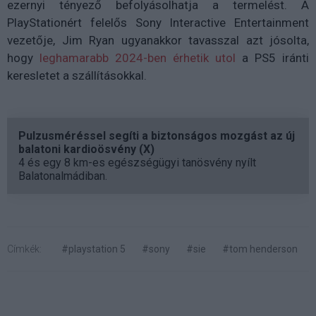
ezernyi tényező befolyásolhatja a termelést. A
PlayStationért felelős Sony Interactive Entertainment
vezetője, Jim Ryan ugyanakkor tavasszal azt jósolta,
hogy
leghamarabb 2024-ben érhetik utol
a PS5 iránti
keresletet a szállításokkal.
Pulzusméréssel segíti a biztonságos mozgást az új
balatoni kardioösvény (X)
4 és egy 8 km-es egészségügyi tanösvény nyílt
Balatonalmádiban.
Címkék:
#playstation 5
#sony
#sie
#tom henderson