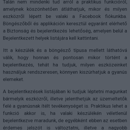
Talán nem mindenki tud arról a praktikus funkcióról,
amelynek köszönhetően átláthatjuk, mikor és milyen
eszközről lépett be valaki a Facebook fiókunkba.
Böngészőből és applikáción keresztül egyaránt elérhető
a Biztonság és bejelentkezés lehetőség, amelyen belül a
Bejelentkezett helyek listájára kell kattintani.
Itt a készülék és a böngésző típusa mellett láthatóvá
válik, hogy honnan és pontosan mikor történt a
bejelentkezés, tehát ha tudjuk, milyen eszközeinket
használjuk rendszeresen, könnyen kiszúrhatjuk a gyanús
elemeket.
A bejelentkezések listájában ki tudjuk léptetni magunkat
bármelyik eszközről, illetve jelenthetjük az üzemeltetők
felé a gyanúsnak ítélt tevékenységet is. Praktikus lehet a
funkció akkor is, ha valaki készülékén véletlenül
bejelentkezve maradunk, de egyébként ebben az esetben
érdemes jelszót is változtatni, illetve a nagyobb