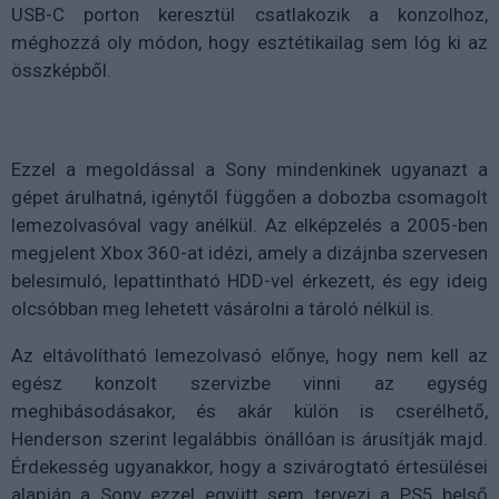
USB-C porton keresztül csatlakozik a konzolhoz,
méghozzá oly módon, hogy esztétikailag sem lóg ki az
összképből.
Ezzel a megoldással a Sony mindenkinek ugyanazt a
gépet árulhatná, igénytől függően a dobozba csomagolt
lemezolvasóval vagy anélkül. Az elképzelés a 2005-ben
megjelent Xbox 360-at idézi, amely a dizájnba szervesen
belesimuló, lepattintható HDD-vel érkezett, és egy ideig
olcsóbban meg lehetett vásárolni a tároló nélkül is.
Az eltávolítható lemezolvasó előnye, hogy nem kell az
egész konzolt szervizbe vinni az egység
meghibásodásakor, és akár külön is cserélhető,
Henderson szerint legalábbis önállóan is árusítják majd.
Érdekesség ugyanakkor, hogy a szivárogtató értesülései
alapján a Sony ezzel együtt sem tervezi a PS5 belső