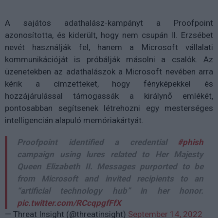
A sajátos adathalász-kampányt a Proofpoint
azonosította, és kiderült, hogy nem csupán II. Erzsébet
nevét használják fel, hanem a Microsoft vállalati
kommunikációját is próbálják másolni a csalók. Az
üzenetekben az adathalászok a Microsoft nevében arra
kérik a címzetteket, hogy fényképekkel és
hozzájárulással támogassák a királynő emlékét,
pontosabban segítsenek létrehozni egy mesterséges
intelligencián alapuló memóriakártyát.
Proofpoint identified a credential
#phish
campaign using lures related to Her Majesty
Queen Elizabeth II. Messages purported to be
from Microsoft and invited recipients to an
“artificial technology hub” in her honor.
pic.twitter.com/RCcqpgfFfX
— Threat Insight (@threatinsight)
September 14, 2022