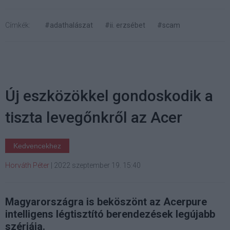
Címkék:
#adathalászat
#ii. erzsébet
#scam
Új eszközökkel gondoskodik a
tiszta levegőnkről az Acer
Kedvencekhez
Horváth Péter
|
2022 szeptember 19. 15:40
Magyarországra is beköszönt az Acerpure
intelligens légtisztító berendezések legújabb
szériája.