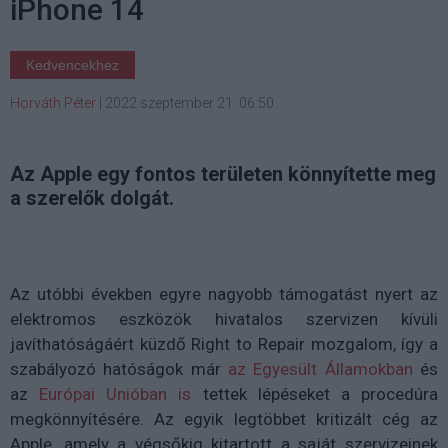
iPhone 14
Kedvencekhez
Horváth Péter
|
2022 szeptember 21. 06:50
Az Apple egy fontos területen könnyítette meg
a szerelők dolgát.
Az utóbbi években egyre nagyobb támogatást nyert az
elektromos eszközök hivatalos szervizen kívüli
javíthatóságáért küzdő Right to Repair mozgalom, így a
szabályozó hatóságok már
az Egyesült Államokban
és
az
Európai Unióban is
tettek lépéseket a procedúra
megkönnyítésére. Az egyik legtöbbet kritizált cég az
Apple, amely a végsőkig kitartott a saját szervizeinek