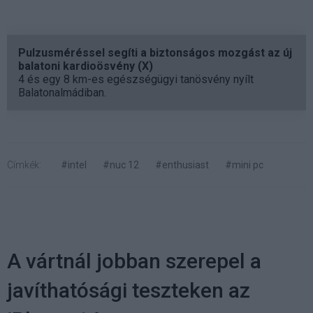
Pulzusméréssel segíti a biztonságos mozgást az új
balatoni kardioösvény (X)
4 és egy 8 km-es egészségügyi tanösvény nyílt
Balatonalmádiban.
Címkék:
#intel
#nuc 12
#enthusiast
#mini pc
A vártnál jobban szerepel a
javíthatósági teszteken az