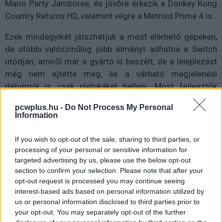
Mario Party Jamboree, és jövőre érkezik a Donkey Kong
Country Returns HD, valamint végre a Metroid Prime 4 is.
Ezek mindegyikét játszhatjuk a most elérhető gépeken,
de utóbbi valószínűleg jobb élményt adhatna a Switch
utódján, amiről már a gyártó is beszélt, de a leleplezést
még nem ejtette meg, és a várható megjelenési
dátumról is csak pletykákat hallani. Most fejlesztők
szivárogtatták ki, mit mondott nekik a Nintendo.
pcwplus.hu -
Do Not Process My Personal
Information
If you wish to opt-out of the sale, sharing to third parties, or
A GamesIndustry.biz fejese, Christopher Dring beszélt
processing of your personal or sensitive information for
néhány fejlesztővel, akik azt az infót kapták, hogy az
targeted advertising by us, please use the below opt-out
aktuális pénzügyi év vége, tehát 2025. március 31. előtt
section to confirm your selection. Please note that after your
opt-out request is processed you may continue seeing
nem fog megjelenni a gép, egyúttal nagyon remélik, hogy
interest-based ads based on personal information utilized by
áprilisban vagy májusban már kapható lesz. Semmiképp
us or personal information disclosed to third parties prior to
nem szeretnék, hogy őszre csússzon, amikor mindenki a
your opt-out. You may separately opt-out of the further
Grand Theft Auto VI-ra figyel.