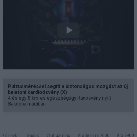
Pulzusméréssel segíti a biztonságos mozgást az új
balatoni kardioösvény (X)
4 és egy 8 km-es egészségügyi tanösvény nyílt
Balatonalmádiban.
Címkék:
#asus
#tuf gaming
#radeon rx 7000
#rx 7900