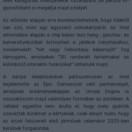
AAA kategóriás videojátékok futtatására, de persze AI-
gyorsítóként is megállja majd a helyét.
Az előadás alapján arra következtethetünk, hogy többről
van szó, mint egy egyszerű videokártyáról. Az Intel
elmondása alapján a chip képes lesz hang-, gesztus- és
kamerafunkciókat biztosítani a játékok irányításához,
mindemelett "hét nagy felbontású képernyőt" fog
támogatni, amelyeken "3D renderelt tartalmakat és
különböző interaktív funkciókat" láthatunk majd.
A kártya leleplezésével párhuzamosan az Intel
bejelentette az Epic Gamesszel való partnerségét,
amelynek eredményeképpen az Unreal Engine is
visszaköszön majd valamilyen formában az autókban. A
vállalat egyelőre nem árulta el, hogy mely gyártók
szavaztak bizalmat a kártyának, csak annyit tudni, hogy
az ezzel felszerelt első járművek valamikor 2025-ben
kerülnek forgalomba.