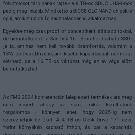
felvételeket tárolnának rajta - a 8 TB-os SDUC UHS-I-nek
pedig még inkább. Mindkettő a BiCS8 QLC NAND chipekre
épül, amiket üzleti felhasználásban is alkalmaznak.
Egyelőre még csak proof of conceptként, átlátszó tokkal,
de bemutatkozott a SanDisk 16 TB-os hordozható SSD-
je is, amihez nem kell további áramforrás, valamint a
18W-os Desk Drive is, ami kisebb kapacitással már most
elérhető, de a 16 TB-os változat még az év vége előtt
bemutatkozhat.
Az FMS 2024 konferencián leleplezett termékek ára még
nem ismert, ahogy az sem, mikor kerülhetnek
forgalomba - könnyen lehet, hogy 2025-ig nem
szerezhetjük be őket. A 4 TB-os Desk Drive 171 ezer
forint környékén kapható itthon, és bár a kapacitás
duplázása (vagy négyszerezése) nem jelenti az ár