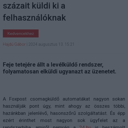
százait küldi ki a
felhasználóknak
Kedvencekhez
Hajdú Gábor
|
2024 augusztus 13. 15:21
Feje tetejére állt a levélküldő rendszer,
folyamatosan elküldi ugyanazt az üzenetet.
A Foxpost csomagküldő automatákat nagyon sokan
használják pont úgy, mint ahogy az összes többi,
hazánkban jelenlévő, hasonszőrű szolgáltatást. És épp
ezért érinthet most nagyon sok ügyfelet az a
rendszerhiba, amiről nemrég a
24.hu
is beszámolt