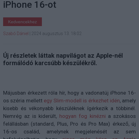
iPhone 16-ot
Kedvencekhez
Szabó Dániel
|
2024 augusztus 13. 18:02
Új részletek láttak napvilágot az Apple-nél
formálódó karcsúbb készülékről.
Májusban érkezett róla hír, hogy a vadonatúj iPhone 16-
os széria mellett
egy Slim-modell is érkezhet idén
, amely
kisebb és vékonyabb készüléknek ígérkezik a többinél.
Nemrég az is kiderült,
hogyan fog kinézni
a szokásos
felállásban (standard, Plus, Pro és Pro Max) érkező, új
16-os család, amelynek megjelenését az sem