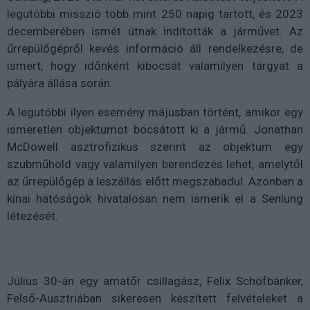
legutóbbi misszió több mint 250 napig tartott, és 2023
decemberében ismét útnak indították a járművet. Az
űrrepülőgépről kevés információ áll rendelkezésre, de
ismert, hogy időnként kibocsát valamilyen tárgyat a
pályára állása során.
A legutóbbi ilyen esemény májusban történt, amikor egy
ismeretlen objektumot bocsátott ki a jármű. Jonathan
McDowell asztrofizikus szerint az objektum egy
szubműhold vagy valamilyen berendezés lehet, amelytől
az űrrepülőgép a leszállás előtt megszabadul. Azonban a
kínai hatóságok hivatalosan nem ismerik el a Senlung
létezését.
Július 30-án egy amatőr csillagász, Felix Schöfbänker,
Felső-Ausztriában sikeresen készített felvételeket a