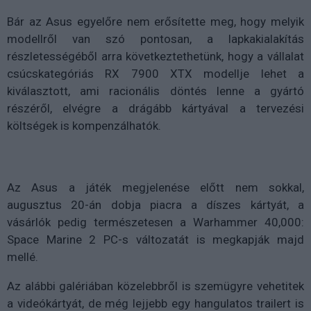
Bár az Asus egyelőre nem erősítette meg, hogy melyik
modellről van szó pontosan, a lapkakialakítás
részletességéből arra következtethetünk, hogy a vállalat
csúcskategóriás RX 7900 XTX modellje lehet a
kiválasztott, ami racionális döntés lenne a gyártó
részéről, elvégre a drágább kártyával a tervezési
költségek is kompenzálhatók.
Az Asus a játék megjelenése előtt nem sokkal,
augusztus 20-án dobja piacra a díszes kártyát, a
vásárlók pedig természetesen a Warhammer 40,000:
Space Marine 2 PC-s változatát is megkapják majd
mellé.
Az alábbi galériában közelebbről is szemügyre vehetitek
a videókártyát, de még lejjebb egy hangulatos trailert is