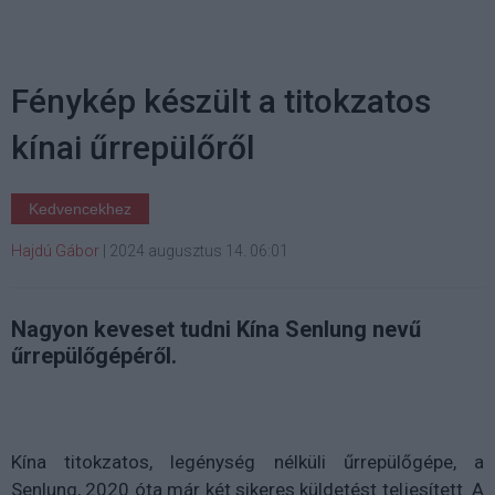
Fénykép készült a titokzatos
kínai űrrepülőről
Kedvencekhez
Hajdú Gábor
|
2024 augusztus 14. 06:01
Nagyon keveset tudni Kína Senlung nevű
űrrepülőgépéről.
Kína titokzatos, legénység nélküli űrrepülőgépe, a
Senlung, 2020 óta már két sikeres küldetést teljesített. A