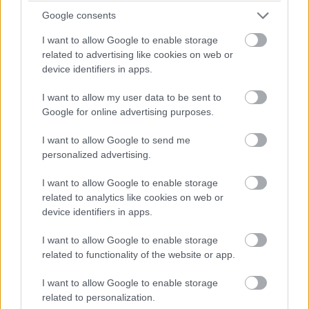
Google consents
Kedvencekhez
I want to allow Google to enable storage
Erdei Patrik
|
2024 augusztus 14. 09:40
related to advertising like cookies on web or
device identifiers in apps.
A Valve bejelentette, hogy amint elégedett,
I want to allow my user data to be sent to
lehetővé teszi más PC-alapú kézi konzolok
Google for online advertising purposes.
gyártóinak a Steam Deck operációs
I want to allow Google to send me
rendszerének használatát.
personalized advertising.
I want to allow Google to enable storage
related to analytics like cookies on web or
A jelenleg elérhető PC-alapú kézi konzolok közül a Steam
device identifiers in apps.
Deck használata a legkényelmesebb, mivel azon a
I want to allow Google to enable storage
Linuxra épülő SteamOS fut, amit kifejezetten az
related to functionality of the website or app.
eszközhöz optimalizáltak. A konkurensek többsége
Windows 11-et használ, aminek előnye, hogy jobb a
I want to allow Google to enable storage
kompatibilitása, viszont a kisebb kijelzőkön olykor egész
related to personalization.