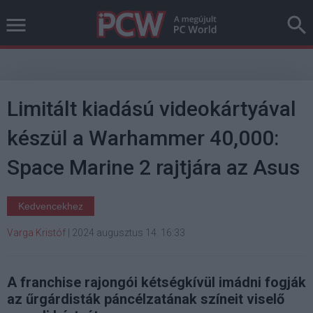
Limitált kiadású videokártyával
készül a Warhammer 40,000:
Space Marine 2 rajtjára az Asus
Kedvencekhez
Varga Kristóf
|
2024 augusztus 14. 16:33
A franchise rajongói kétségkívül imádni fogják
az űrgárdisták páncélzatának színeit viselő