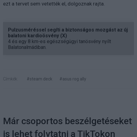
ezt a tervet sem vetették el, dolgoznak rajta.
Pulzusméréssel segíti a biztonságos mozgást az új
balatoni kardioösvény (X)
4 és egy 8 km-es egészségügyi tanösvény nyílt
Balatonalmádiban.
Címkék:
#steam deck
#asus rog ally
Már csoportos beszélgetéseket
is lehet folytatni a TikTokon