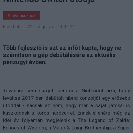
Kedvencekhez
Erdei Patrik
|
2024 augusztus 14. 11:34
Több fejlesztő is azt az infót kapta, hogy ne
számítson a gép debütálására az aktuális
pénzügyi évben.
Továbbra sem sürgeti semmi a Nintendót arra, hogy
leváltsa 2017-ben debütált hibrid konzolját egy erősebb
utóddal - hacsak az nem, hogy már a saját játékai is
küszködnek a koros hardverrel. Ennek ellenére még az
idei év folyamán megjelenik a The Legend of Zelda:
Echoes of Wisdom, a Mario & Luigi: Brothership, a Super