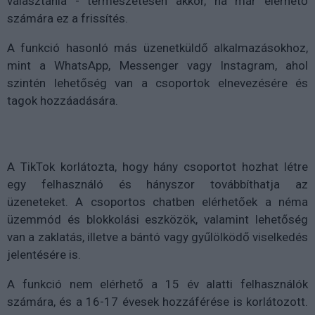
választania - természetesen akkor, ha már elérhető
számára ez a frissítés.
A funkció hasonló más üzenetküldő alkalmazásokhoz,
mint a WhatsApp, Messenger vagy Instagram, ahol
szintén lehetőség van a csoportok elnevezésére és
tagok hozzáadására.
A TikTok korlátozta, hogy hány csoportot hozhat létre
egy felhasználó és hányszor továbbíthatja az
üzeneteket. A csoportos chatben elérhetőek a néma
üzemmód és blokkolási eszközök, valamint lehetőség
van a zaklatás, illetve a bántó vagy gyűlölködő viselkedés
jelentésére is.
A funkció nem elérhető a 15 év alatti felhasználók
számára, és a 16-17 évesek hozzáférése is korlátozott.