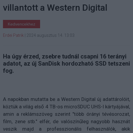
villantott a Western Digital
Kedvencekhez
Erdei Patrik
|
2024 augusztus 14. 13:03
Ha úgy érzed, zsebre tudnál csapni 16 terányi
adatot, az új SanDisk hordozható SSD tetszeni
fog.
A napokban mutatta be a Western Digital új adattárolóit,
köztük a világ első 4 TB-os microSDUC UHS-I kártyájával,
amin a reklámszöveg szerint "több órányi tévésorozat,
film, zene stb." elfér, de valószínűleg nagyobb hasznát
veszik majd a professzionális felhasználók, akik