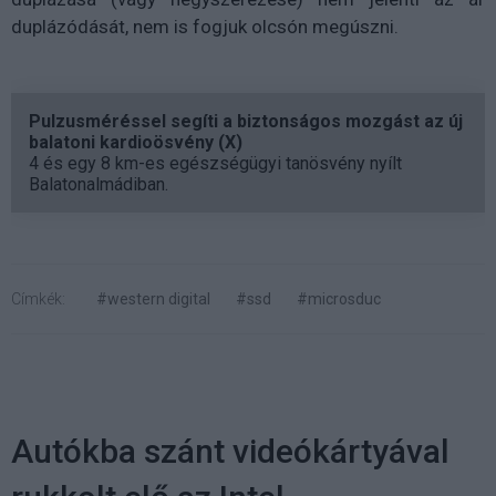
duplázódását, nem is fogjuk olcsón megúszni.
Pulzusméréssel segíti a biztonságos mozgást az új
balatoni kardioösvény (X)
4 és egy 8 km-es egészségügyi tanösvény nyílt
Balatonalmádiban.
Címkék:
#western digital
#ssd
#microsduc
Autókba szánt videókártyával