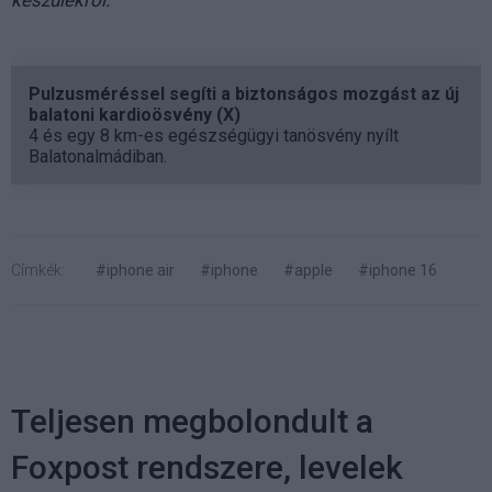
készülékről.
Pulzusméréssel segíti a biztonságos mozgást az új
balatoni kardioösvény (X)
4 és egy 8 km-es egészségügyi tanösvény nyílt
Balatonalmádiban.
Címkék:
#iphone air
#iphone
#apple
#iphone 16
Teljesen megbolondult a
Foxpost rendszere, levelek