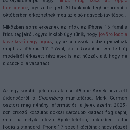
befolyásolhatja, hogy
nincs még kész az Apple
Intelligence
, így a beígért AI-funkciók leghamarosabb
októberben érkezhetnek meg az első nagyobb javítással.
Miközben sorra érkeznek az infók az iPhone 16 família
friss tagjairól, egyre inkább úgy tűnik, hogy
jövőre lesz a
következő nagy ugrás
, így az almások jobban járhatnak
majd az iPhone 17 Próval, és a korábban említett új
modellről érkezett részletek is azt húzzák alá, hogy ne
siessék el a vásárlást.
Az egy korábbi jelentés alapján iPhone Airnek nevezett
újdonságról a
Bloomberg
munkatársa, Mark Gurman
osztott meg néhány információt: a jelek szerint 2025-
ben érkező készülék sokkal karcsúbb kiadást fog kapni,
mint bármelyik létező Apple-telefon, miközben tudni
fogja a standard iPhone 17 specifikációinak nagy részét