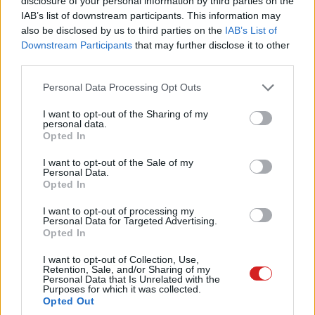
disclosure of your personal information by third parties on the
IAB’s list of downstream participants. This information may
also be disclosed by us to third parties on the
IAB’s List of
Downstream Participants
that may further disclose it to other
Pulzusméréssel segíti a biztonságos mozgást az új
third parties.
balatoni kardioösvény (X)
4 és egy 8 km-es egészségügyi tanösvény nyílt
Please note that this website/app uses one or more Google
Personal Data Processing Opt Outs
Balatonalmádiban.
services and may gather and store information including but
not limited to your visit or usage behaviour. You may click to
I want to opt-out of the Sharing of my
personal data.
grant or deny consent to Google and its third-party tags to
Opted In
use your data for below specified purposes in below Google
consent section.
I want to opt-out of the Sale of my
Címkék:
#nintendo switch
#megjelenés
Personal Data.
Opted In
I want to opt-out of processing my
Personal Data for Targeted Advertising.
Opted In
I want to opt-out of Collection, Use,
A konkurensek gépein is
Retention, Sale, and/or Sharing of my
Personal Data that Is Unrelated with the
Purposes for which it was collected.
elérhető lesz a SteamOS
Opted Out