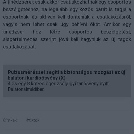
A tinédzserek csak akkor csatlakozhatnak egy csoportos
beszélgetéshez, ha legalább egy közös barát is tagja a
csoportnak, és aktívan kell dönteniük a csatlakozásról,
vagyis nem lehet csak úgy behívni őket. Amikor egy
tinédzser hoz létre csoportos beszélgetést,
alapértelmezés szerint jóvá kell hagyniuk az új tagok
csatlakozását.
Pulzusméréssel segíti a biztonságos mozgást az új
balatoni kardioösvény (X)
4 és egy 8 km-es egészségügyi tanösvény nyílt
Balatonalmádiban.
Címkék:
#tiktok