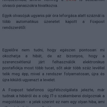
olvasói panaszokra hivatkozva.
Egyik olvasójuk ugyanis pár óra leforgása alatt száznál is
több automatikus üzenetet kapott a Foxpost
rendszerétől.
Egyelőre nem tudni, hogy egészen pontosan mi
okozhatja a hibát, de az bizonyos, hogy a
szerencsétlenül járt felhasználók elektronikus
postafiókja most több tucat, sőt akár több száz levéllel
telik meg épp, mivel a rendszer folyamatosan, újra és
újra kiküldi ugyanazt a levelet.
A Foxpost telefonos ügyfélszolgálata jelezte, már
tudnak a hibáról és a cég IT-s szakemberei dolgoznak a
megoldáson - a jelek szerint ez nem egy olyan hiba, ami