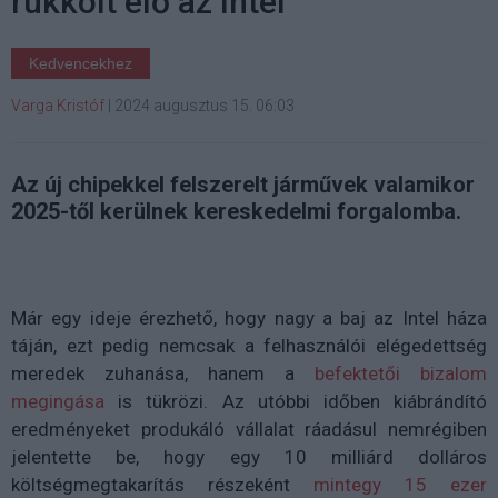
rukkolt elő az Intel
Kedvencekhez
Varga Kristóf
|
2024 augusztus 15. 06:03
Az új chipekkel felszerelt járművek valamikor
2025-től kerülnek kereskedelmi forgalomba.
Már egy ideje érezhető, hogy nagy a baj az Intel háza
táján, ezt pedig nemcsak a felhasználói elégedettség
meredek zuhanása, hanem a
befektetői bizalom
megingása
is tükrözi. Az utóbbi időben kiábrándító
eredményeket produkáló vállalat ráadásul nemrégiben
jelentette be, hogy egy 10 milliárd dolláros
költségmegtakarítás részeként
mintegy 15 ezer