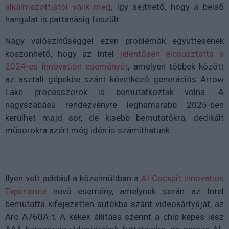
alkalmazottjától válik meg
, így sejthető, hogy a belső
hangulat is pattanásig feszült.
Nagy valószínűséggel ezen problémák együttesének
köszönhető, hogy az Intel
jelentősen elcsúsztatta a
2024-es Innovation eseményét
, amelyen többek között
az asztali gépekbe szánt következő generációs Arrow
Lake processzorok is bemutatkoztak volna. A
nagyszabású rendezvényre leghamarabb 2025-ben
kerülhet majd sor, de kisebb bemutatókra, dedikált
műsorokra azért még idén is számíthatunk.
Ilyen volt például a közelmúltban a
AI Cockpit Innovation
Experience
nevű esemény, amelynek során az Intel
bemutatta kifejezetten autókba szánt videokártyáját, az
Arc A760A-t. A kékek állítása szerint a chip képes lesz