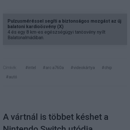
Pulzusméréssel segíti a biztonságos mozgást az új
balatoni kardioösvény (X)
4 és egy 8 km-es egészségügyi tanösvény nyílt
Balatonalmádiban.
Címkék:
#intel
#arc a760a
#videokártya
#chip
#autó
A vártnál is többet késhet a
Nintendo Switch utódja