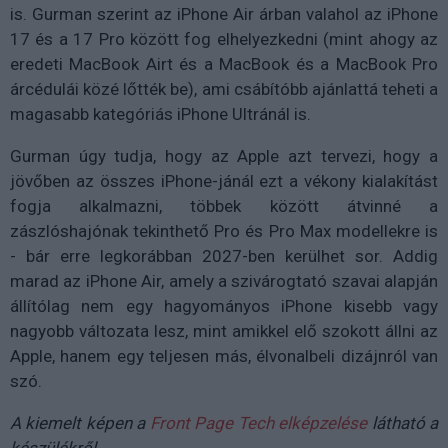
is. Gurman szerint az iPhone Air árban valahol az iPhone
17 és a 17 Pro között fog elhelyezkedni (mint ahogy az
eredeti MacBook Airt és a MacBook és a MacBook Pro
árcédulái közé lőtték be), ami csábítóbb ajánlattá teheti a
magasabb kategóriás iPhone Ultránál is.
Gurman úgy tudja, hogy az Apple azt tervezi, hogy a
jövőben az összes iPhone-jánál ezt a vékony kialakítást
fogja alkalmazni, többek között átvinné a
zászlóshajónak tekinthető Pro és Pro Max modellekre is
- bár erre legkorábban 2027-ben kerülhet sor. Addig
marad az iPhone Air, amely a szivárogtató szavai alapján
állítólag nem egy hagyományos iPhone kisebb vagy
nagyobb változata lesz, mint amikkel elő szokott állni az
Apple, hanem egy teljesen más, élvonalbeli dizájnról van
szó.
A kiemelt képen a
Front Page Tech elképzelése
látható a