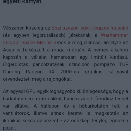
egyedi kártyát.
Vészesen közeleg az
őszi szezon egyik legizgalmasabb
(és egyben legbrutálisabb) játékának, a
Warhammer
40,000: Space Marine 2
-nek a megjelenése, amelyre az
Asus is felkészült a maga módján. A nemes alkalom
kapcsán a vállalat hamarosan egy limitált kiadású,
űrgárdisták páncélzatának színeiben pompázó TUF
Gaming Radeon RX 7000-es grafikus kártyával
örvendezteti meg a rajongókat.
Az egyedi GPU egyik legnagyobb különlegessége, hogy a
burkolata nem matricákkal, hanem valódi fémdíszítéssel
van ellátva. A hátlapon és a hőburkolaton felül a
ventilátorok, illetve annak keretei is megkapták az
ikonikus kékes színezést - az összkép tényleg egészen
pazar.