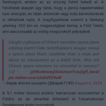
Senlungról, amikor az az ország felett haladt el. A
felvételek alapján úgy tűnik, hogy a jármű napelemekkel
nyer energiát, és talán antennák vagy más berendezések
is láthatóak rajta. A megfigyelések szerint a Senlung
jelenleg 350 km-es magasságban kering a Föld felett,
ami alacsonyabb az eddig megszokott pályájánál.
Caught a glimpse of China's secretive space plane
orbiting Earth? Felix Schöfbänker’s images reveal
a space plane that’s stealthier than a ninja and
about as transparent as a black hole. Why are
China’s space missions so shrouded in secrecy?
1/2
@HKokbore
@SolomonYue
@gfl_david
pic.twitter.com/s2sEd929aW
— Bapak ahmed suryanto (@bapak7189)
August 6, 2024
A 9,1 méter hosszú eszköz hamarosan visszatérhet a
Földre, és az amerikai űrhaderő is folyamatosan
figyelemmel kíséri mozgását.