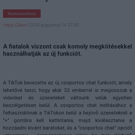
Kedvencekhez
Hajdú Gábor
|
2024 augusztus 14. 07:40
A fiatalok viszont csak komoly megkötésekkel
használhatják az új funkciót.
A TikTok bevezette az új csoportos chat funkciót, amely
lehetővé teszi, hogy akár 32 emberrel is megosszuk a
videókat és üzeneteket váltsunk velük egyetlen
beszélgetésen belül. A csoportos chat indításához a
felhasználónak a TikTokon belül a bejövő üzeneteknél a
"+" gombra kell kattintania, majd kiválasztania a
hozzáadni kívánt barátokat, és a "csoportos chat" opciót