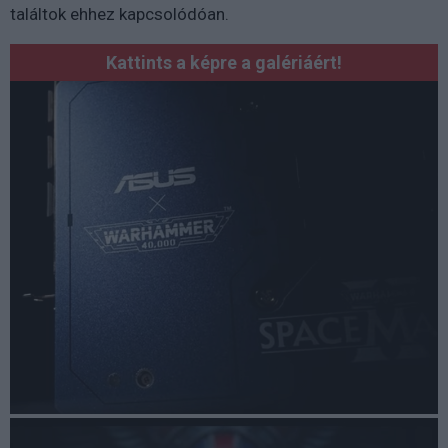
találtok ehhez kapcsolódóan.
Kattints a képre a galériáért!