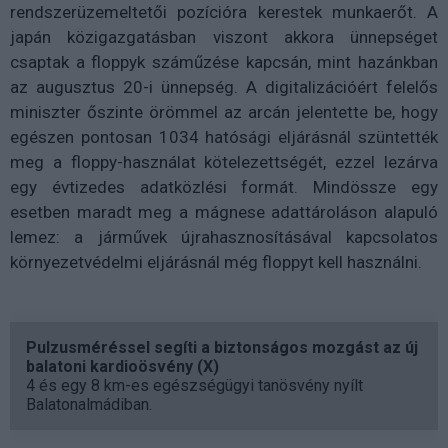
rendszerüzemeltetői pozícióra kerestek munkaerőt. A
japán közigazgatásban viszont akkora ünnepséget
csaptak a floppyk száműzése kapcsán, mint hazánkban
az augusztus 20-i ünnepség. A digitalizációért felelős
miniszter őszinte örömmel az arcán jelentette be, hogy
egészen pontosan 1034 hatósági eljárásnál szüntették
meg a floppy-használat kötelezettségét, ezzel lezárva
egy évtizedes adatközlési formát. Mindössze egy
esetben maradt meg a mágnese adattároláson alapuló
lemez: a járművek újrahasznosításával kapcsolatos
környezetvédelmi eljárásnál még floppyt kell használni.
Pulzusméréssel segíti a biztonságos mozgást az új
balatoni kardioösvény (X)
4 és egy 8 km-es egészségügyi tanösvény nyílt
Balatonalmádiban.