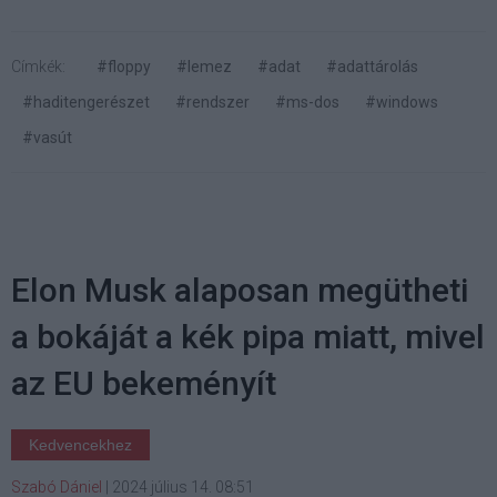
Címkék:
#floppy
#lemez
#adat
#adattárolás
#haditengerészet
#rendszer
#ms-dos
#windows
#vasút
Elon Musk alaposan megütheti
a bokáját a kék pipa miatt, mivel
az EU bekeményít
Kedvencekhez
Szabó Dániel
|
2024 július 14. 08:51