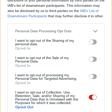
disclosure of your personal information by third parties on the
nyugdíjazott fejlesztéseknek, mint amilyen a DropCam, a
IAB’s list of downstream participants. This information may
Podcasts, a Keen, az Optimize, a Pixel Pass vagy éppen a
also be disclosed by us to third parties on the
IAB’s List of
Grasshopper.
Downstream Participants
that may further disclose it to other
third parties.
A névsorhoz most hozzáadhatunk még egy tételt,
Please note that this website/app uses one or more Google
Personal Data Processing Opt Outs
ugyanis július végén megszűnik a One VPN, amely
services and may gather and store information including but
korábban csak a Google One előfizetéssel volt elérhető.
not limited to your visit or usage behaviour. You may click to
I want to opt-out of the Sharing of my
A Google blogbejegyzése szerint egy másik
personal data.
grant or deny consent to Google and its third-party tags to
Opted In
szolgáltatás, amely korábban csak a One előfizetők
use your data for below specified purposes in below Google
consent section.
számára v olt elérhető, a dark webes jelentések pedig
I want to opt-out of the Sale of my
Personal Data.
minden Google-felhasználó számára hozzáférhetővé
Opted In
válik.
I want to opt-out of processing my
Personal Data for Targeted Advertising.
Opted In
I want to opt-out of Collection, Use,
A Google információi szerint az érdeklődés hiánya miatt
Retention, Sale, and/or Sharing of my
távolítja el a One VPN-t és inkább a legkeresettebb
Personal Data that Is Unrelated with the
Purposes for which it was collected.
funkciókra koncentrál. A vállalat arra ösztönzi a
Opted Out
felhasználókat, hogy távolítsák el az alkalmazást a