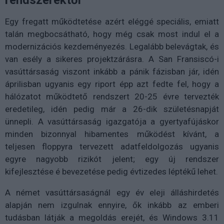
rendszerektől
Egy fregatt működtetése azért eléggé speciális, emiatt
talán megbocsátható, hogy még csak most indul el a
modernizációs kezdeményezés. Legalább belevágtak, és
van esély a sikeres projektzárásra. A San Fransiscó-i
vasúttársaság viszont inkább a pánik fázisban jár, idén
áprilisban ugyanis egy riport épp azt fedte fel, hogy a
hálózatot működtető rendszert 20-25 évre tervezték
eredetileg, idén pedig már a 26-dik születésnapját
ünnepli. A vasúttársaság igazgatója a gyertyafújáskor
minden bizonnyal hibamentes működést kívánt, a
teljesen floppyra tervezett adatfeldolgozás ugyanis
egyre nagyobb rizikót jelent; egy új rendszer
kifejlesztése é bevezetése pedig évtizedes léptékű lehet.
A német vasúttársaságnál egy év eleji álláshirdetés
alapján nem izgulnak ennyire, ők inkább az emberi
tudásban látják a megoldás erejét, és Windows 3.11