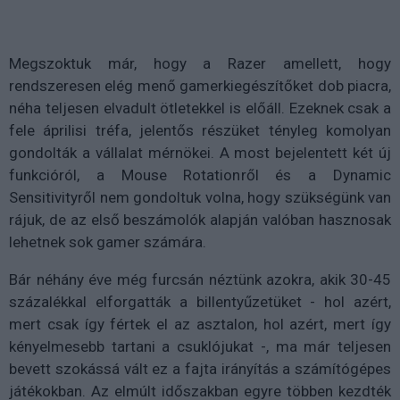
Megszoktuk már, hogy a Razer amellett, hogy
rendszeresen elég menő gamerkiegészítőket dob piacra,
néha teljesen elvadult ötletekkel is előáll. Ezeknek csak a
fele áprilisi tréfa, jelentős részüket tényleg komolyan
gondolták a vállalat mérnökei. A most bejelentett két új
funkcióról, a Mouse Rotationről és a Dynamic
Sensitivityről nem gondoltuk volna, hogy szükségünk van
rájuk, de az első beszámolók alapján valóban hasznosak
lehetnek sok gamer számára.
Bár néhány éve még furcsán néztünk azokra, akik 30-45
százalékkal elforgatták a billentyűzetüket - hol azért,
mert csak így fértek el az asztalon, hol azért, mert így
kényelmesebb tartani a csuklójukat -, ma már teljesen
bevett szokássá vált ez a fajta irányítás a számítógépes
játékokban. Az elmúlt időszakban egyre többen kezdték