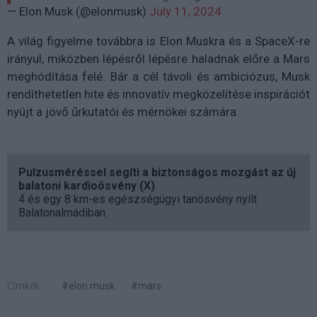
— Elon Musk (@elonmusk)
July 11, 2024
A világ figyelme továbbra is Elon Muskra és a SpaceX-re
irányul, miközben lépésről lépésre haladnak előre a Mars
meghódítása felé. Bár a cél távoli és ambiciózus, Musk
rendíthetetlen hite és innovatív megközelítése inspirációt
nyújt a jövő űrkutatói és mérnökei számára.
Pulzusméréssel segíti a biztonságos mozgást az új
balatoni kardioösvény (X)
4 és egy 8 km-es egészségügyi tanösvény nyílt
Balatonalmádiban.
Címkék:
#elon musk
#mars