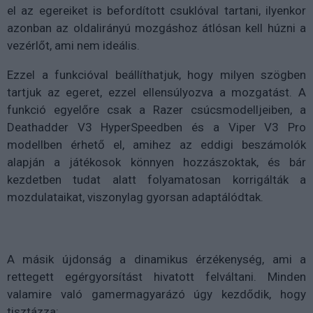
el az egereiket is befordított csuklóval tartani, ilyenkor
azonban az oldalirányú mozgáshoz átlósan kell húzni a
vezérlőt, ami nem ideális.
Ezzel a funkcióval beállíthatjuk, hogy milyen szögben
tartjuk az egeret, ezzel ellensúlyozva a mozgatást. A
funkció egyelőre csak a Razer csúcsmodelljeiben, a
Deathadder V3 HyperSpeedben és a Viper V3 Pro
modellben érhető el, amihez az eddigi beszámolók
alapján a játékosok könnyen hozzászoktak, és bár
kezdetben tudat alatt folyamatosan korrigálták a
mozdulataikat, viszonylag gyorsan adaptálódtak.
A másik újdonság a dinamikus érzékenység, ami a
rettegett egérgyorsítást hivatott felváltani. Minden
valamire való gamermagyarázó úgy kezdődik, hogy
tisztázza: