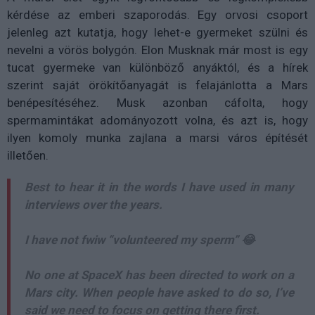
kérdése az emberi szaporodás. Egy orvosi csoport
jelenleg azt kutatja, hogy lehet-e gyermeket szülni és
nevelni a vörös bolygón. Elon Musknak már most is egy
tucat gyermeke van különböző anyáktól, és a hírek
szerint saját örökítőanyagát is felajánlotta a Mars
benépesítéséhez. Musk azonban cáfolta, hogy
spermamintákat adományozott volna, és azt is, hogy
ilyen komoly munka zajlana a marsi város építését
illetően.
Best to hear it in the words I have used in many
interviews over the years.
I have not fwiw “volunteered my sperm” 😂
No one at SpaceX has been directed to work on a
Mars city. When people have asked to do so, I’ve
said we need to focus on getting there first.