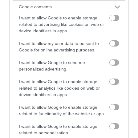
készülékeikről, és értesítést is fognak kapni arról, hogy
Google consents
az már enm elérhető. Ez azonban nem érinti a Pixel
I want to allow Google to enable storage
telefonok tulajait, mivel a készülékek rendelkeznek
related to advertising like cookies on web or
beépített VPN-nel, amely a fizetős One VPN-től
device identifiers in apps.
függetlenül elrejti a webes forgalmat.
I want to allow my user data to be sent to
Google for online advertising purposes.
Nemrég egyébként a Google minden felhasználó
számára elérhetővé tett bizonyos Google One prémium
I want to allow Google to send me
funkciókat, például az AI-alapú szerkesztőeszközöket,
personalized advertising.
mint a Magic Eraser, a Photo Unblur és a Portrait Light.
Most a vállalat egy újabb prémium funkciót tesz
I want to allow Google to enable storage
related to analytics like cookies on web or
elérhetővé minden Google-fiókkal rendelkező számára: a
device identifiers in apps.
dark webes jelentést az
Önről szóló találatok oldalon
lehet ellenőrizni, de még nem minden régióban érhető el
I want to allow Google to enable storage
- mi kipróbáltuk, és egyelőre Magyarországon sem
related to functionality of the website or app.
működik.
I want to allow Google to enable storage
related to personalization.