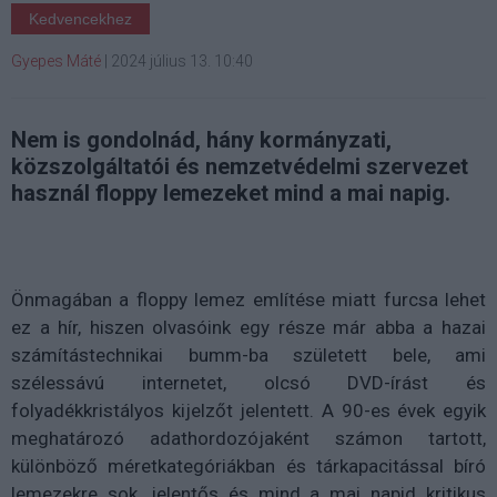
Kedvencekhez
Gyepes Máté
|
2024 július 13. 10:40
Nem is gondolnád, hány kormányzati,
közszolgáltatói és nemzetvédelmi szervezet
használ floppy lemezeket mind a mai napig.
Önmagában a floppy lemez említése miatt furcsa lehet
ez a hír, hiszen olvasóink egy része már abba a hazai
számítástechnikai bumm-ba született bele, ami
szélessávú internetet, olcsó DVD-írást és
folyadékkristályos kijelzőt jelentett. A 90-es évek egyik
meghatározó adathordozójaként számon tartott,
különböző méretkategóriákban és tárkapacitással bíró
lemezekre sok, jelentős és mind a mai napid kritikus