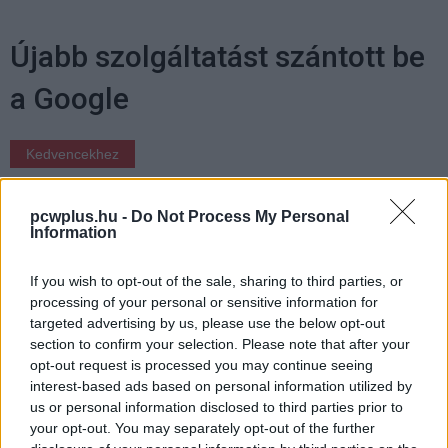
Újabb szolgáltatást szántott be
a Google
Kedvencekhez
Szabó Dániel
|
2024 július 14. 07:01
pcwplus.hu -
Do Not Process My Personal
Information
Leginkább a Google One előfizetőket érinti a
If you wish to opt-out of the sale, sharing to third parties, or
dolog.
processing of your personal or sensitive information for
targeted advertising by us, please use the below opt-out
section to confirm your selection. Please note that after your
opt-out request is processed you may continue seeing
Ismeritek azt a honlapot, ami a kukázott Google-
interest-based ads based on personal information utilized by
szolgáltatásokat vonultatja fel? A
Killed by Google
us or personal information disclosed to third parties prior to
your opt-out. You may separately opt-out of the further
leírásokkal és évszámokkal együtt állít emléket az egyes