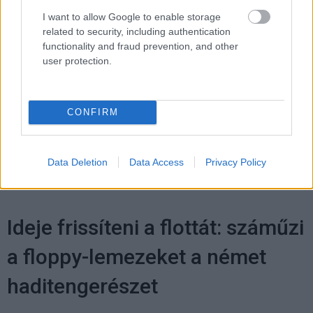
I want to allow Google to enable storage
Pulzusméréssel segíti a biztonságos mozgást az új
related to security, including authentication
balatoni kardioösvény (X)
4 és egy 8 km-es egészségügyi tanösvény nyílt
functionality and fraud prevention, and other
Balatonalmádiban.
user protection.
CONFIRM
Címkék:
#google
#one vpn
#google one
Data Deletion
Data Access
Privacy Policy
Ideje frissíteni a flottát: száműzi
a floppy-lemezeket a német
haditengerészet