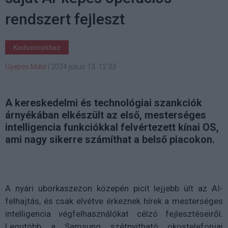
rendszert fejleszt
Kedvencekhez
Gyepes Máté
|
2024 július 13. 12:33
A kereskedelmi és technológiai szankciók
árnyékában elkészült az első, mesterséges
intelligencia funkciókkal felvértezett kínai OS,
ami nagy sikerre számíthat a belső piacokon.
A nyári uborkaszezon közepén picit lejjebb ült az AI-
felhajtás, és csak elvétve érkeznek hírek a mesterséges
intelligencia végfelhasználókat célzó fejlesztéseiről.
Legutóbb a Samsung szétnyitható okostelefonjai