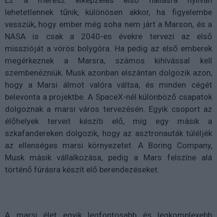
Ez a merész elképzelés első hallásra nyilván
lehetetlennek tűnik, különösen akkor, ha figyelembe
vesszük, hogy ember még soha nem járt a Marson, és a
NASA is csak a 2040-es évekre tervezi az első
misszióját a vörös bolygóra. Ha pedig az első emberek
megérkeznek a Marsra, számos kihívással kell
szembenézniük. Musk azonban elszántan dolgozik azon,
hogy a Marsi álmot valóra váltsa, és minden cégét
belevonta a projektbe. A SpaceX-nél különböző csapatok
dolgoznak a marsi város tervezésén. Egyik csoport az
élőhelyek terveit készíti elő, míg egy másik a
szkafandereken dolgozik, hogy az asztronauták túléljék
az ellenséges marsi környezetet. A Boring Company,
Musk másik vállalkozása, pedig a Mars felszíne alá
történő fúrásra készít elő berendezéseket.
A marsi élet egyik legfontosabb és legkomplexebb