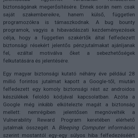
biztonságának megerősítésére. Ennek során nem csak
saját szakembereikre, hanem külső, független
programozókra is támaszkodnak. A bug bounty
programok, vagyis a hibavadászati kezdeményezések
célja, hogy a független szakértők által felfedezett
biztonsági résekért jelentős pénzjutalmakat ajánljanak
fel, ezáltal motiválva őket a sebezhetőségek
felkutatására és jelentésére.
Egy magyar biztonsági kutató néhány éve például 28
millió forintos jutalmat kapott a Google-től, miután
felfedezett egy komoly biztonsági rést az androidos
készülékek feloldó kódjával kapcsolatban. Azóta a
Google még inkább elkötelezte magát a biztonság
mellett: nemrégiben jelentősen megnövelték a
Vulnerability Reward Program keretében elérhető
jutalmak összegét. A
Bleeping Computer
információi
szerint mostantól egy-egy súlyos hiba felfedezéséért