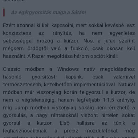
Az egérgyorsítás maga a Sátán!
Ezért azonnal ki kell kapcsolni, mert sokkal kevésbé lesz
konzisztens az irányítás, ha nem egyenletes
sebességgel mozog a kurzor. Nos, a jelek szerint
mégsem ördögtől való a funkció, csak okosan kell
használni. A Razer megoldása három opciót kínál:
Classic módban a Windows natív megoldásához
hasonló gyorsítást kapunk, csak valamivel
természetesebb, kezelhetőbb implementációval. Natural
módban már viszonylag korán felgyorsul a kurzor, de
nem a végtelenségig, hanem legfeljebb 1:1,5 arányig,
míg Jump módban viszonylag sokáig nem érezhető a
gyorsulás, a nagy rántásoknál viszont hirtelen sokat
gyorsul a kurzor. Első hallásra ez tűnik a
leghasznosabbnak: a precíz mozdulatokat még