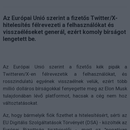
Az Európai Unió szerint a fizetős Twitter/X-
hitelesítés félrevezeti a felhasználókat és
visszaéléseket generál, ezért komoly bírságot
lengetett be.
Az Európai Unió szerint a fizetős kék pipák a
Twitteren/X-en félrevezetik a felhasználókat, és
rosszindulatú egyének visszaélnek velük, ezért több
millió dolláros bírságokkal fenyegette meg az Elon Musk
tulajdonában lévő platformot, hacsak a cég nem hoz
változtatásokat.
Az, hogy bármelyik fiók fizethet a hitelesítésért, sérti az
EU Digitális Szolgáltatások Törvényét (DSA) - közölték az
Európai Bizottság tisztviselői -, mert ez "negatívan