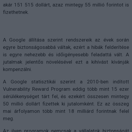
akár 151 515 dollárt, azaz mintegy 55 millió forintot is
fizethetnek.
A Google állítása szerint rendszereik az évek során
egyre biztonságosabbá váltak, ezért a hibák felderítése
is egyre nehezebb és időigényesebb feladattá vált. A
jutalmak jelentős növelésével ezt a kihívást kívánják
kompenzálni.
A Google statisztikái szerint a 2010-ben indított
Vulnerability Reward Program eddig több mint 15 ezer
sérülékenységet tárt fel, és ezekért összesen mintegy
50 millió dollárt fizettek ki jutalomként. Ez az összeg
mai árfolyamon több mint 18 milliárd forintnak felel
meg.
Az ilyen programok nemcsak a vállalatok biztonságát