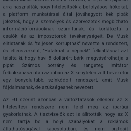
arra használták, hogy hitelesítsék a befolyásos fiókokat,
a platform munkatársai által jóváhagyott kék pipák
jelezték, hogy a személyek és szervezetek megbízható
információforrásoknak számítanak, és korlátozta a
csalók és az imposztorok tevékenységeit. De Musk
elitistának és "teljesen korruptnak" nevezte a rendszert,
és ellenszerként, "Hatalmat a népnek!" felkiáltással azt
találta ki, hogy havi 8 dollárért bárki megvásárolhatja a
pipát. Számos botrány és rengeteg imitátor
felbukkanása után azonban az X kénytelen volt bevezetni
egy bonyolultabb, színkódolt rendszert, amit Musk
fájdalmasnak, de szükségesnek nevezett.
Az EU szerint azonban a változtatások ellenére az X
hitelesítési rendszere nem felel meg az iparági
gyakorlatnak. A tisztviselők azt is állították, hogy az X
nem tartja be a helyi szabályokat a reklámok
átláthatóságával kapcsolatban, és nem biztosít