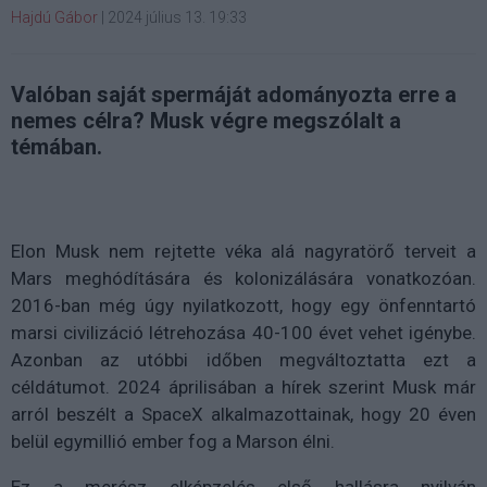
Hajdú Gábor
|
2024 július 13. 19:33
Valóban saját spermáját adományozta erre a
nemes célra? Musk végre megszólalt a
témában.
Elon Musk nem rejtette véka alá nagyratörő terveit a
Mars meghódítására és kolonizálására vonatkozóan.
2016-ban még úgy nyilatkozott, hogy egy önfenntartó
marsi civilizáció létrehozása 40-100 évet vehet igénybe.
Azonban az utóbbi időben megváltoztatta ezt a
céldátumot. 2024 áprilisában a hírek szerint Musk már
arról beszélt a SpaceX alkalmazottainak, hogy 20 éven
belül egymillió ember fog a Marson élni.