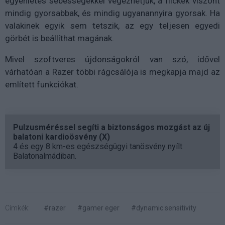
egyenletes sebességekkel végezhetjük, a flickek viszont
mindig gyorsabbak, és mindig ugyanannyira gyorsak. Ha
valakinek egyik sem tetszik, az egy teljesen egyedi
görbét is beállíthat magának.
Mivel szoftveres újdonságokról van szó, idővel
várhatóan a Razer többi rágcsálója is megkapja majd az
említett funkciókat.
Pulzusméréssel segíti a biztonságos mozgást az új
balatoni kardioösvény (X)
4 és egy 8 km-es egészségügyi tanösvény nyílt
Balatonalmádiban.
Címkék:
#razer
#gamer eger
#dynamic sensitivity