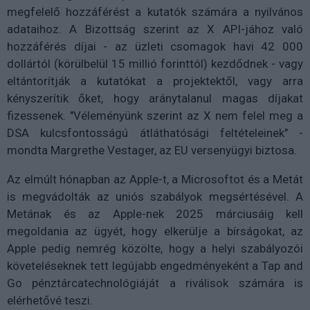
megfelelő hozzáférést a kutatók számára a nyilvános
adataihoz. A Bizottság szerint az X API-jához való
hozzáférés díjai - az üzleti csomagok havi 42 000
dollártól (körülbelül 15 millió forinttól) kezdődnek - vagy
eltántorítják a kutatókat a projektektől, vagy arra
kényszerítik őket, hogy aránytalanul magas díjakat
fizessenek. "Véleményünk szerint az X nem felel meg a
DSA kulcsfontosságú átláthatósági feltételeinek" -
mondta Margrethe Vestager, az EU versenyügyi biztosa.
Az elmúlt hónapban az Apple-t, a Microsoftot és a Metát
is megvádolták az uniós szabályok megsértésével. A
Metának és az Apple-nek 2025 márciusáig kell
megoldania az ügyét, hogy elkerülje a bírságokat, az
Apple pedig nemrég közölte, hogy a helyi szabályozói
követeléseknek tett legújabb engedményeként a Tap and
Go pénztárcatechnológiáját a riválisok számára is
elérhetővé teszi.