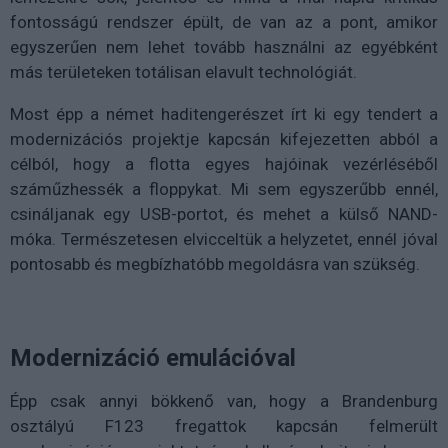
fontosságú rendszer épült, de van az a pont, amikor
egyszerűen nem lehet tovább használni az egyébként
más területeken totálisan elavult technológiát.
Most épp a német haditengerészet írt ki egy tendert a
modernizációs projektje kapcsán kifejezetten abból a
célból, hogy a flotta egyes hajóinak vezérléséből
száműzhessék a floppykat. Mi sem egyszerűbb ennél,
csináljanak egy USB-portot, és mehet a külső NAND-
móka. Természetesen elvicceltük a helyzetet, ennél jóval
pontosabb és megbízhatóbb megoldásra van szükség.
Modernizáció emulációval
Épp csak annyi bökkenő van, hogy a Brandenburg
osztályú F123 fregattok kapcsán felmerült