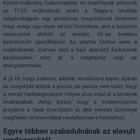
Kötött működés, funkcionalitás és interfészek jellemzik
az F123 működését, ezért a floppy-s leváltás
tulajdonképpen egy emulációs megoldással történhet
meg; avagy egy olyan tárolói formátum, ami a központi
rendszerrel elhiteti az eredeti, 90-es években
bedrótozott specifikációt. Az adattár fontos elem a
működősben, szerves rész a hajó alapvető funkciónak
kezelésében, mint pl. a meghajtás vagy az
energiatermelés.
A jó hír, hogy számos, adattár emulációra képes eljárás
és megoldás létezik a piacon, de persze nem tudni, hogy
a német haditengerészet milyen úton indul el a lemezek
leváltásában. Annyi biztos, hogy a modernizációs
projektre a Saab szerződött le, akik minden bizonnyal
megfelelő referenciákkal rendelkeznek a feladathoz.
Egyre többen szabadulnának az elavult