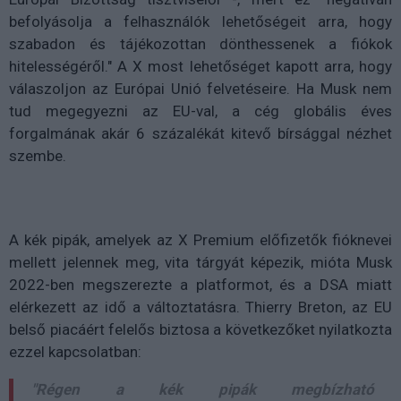
befolyásolja a felhasználók lehetőségeit arra, hogy
szabadon és tájékozottan dönthessenek a fiókok
hitelességéről." A X most lehetőséget kapott arra, hogy
válaszoljon az Európai Unió felvetéseire. Ha Musk nem
tud megegyezni az EU-val, a cég globális éves
forgalmának akár 6 százalékát kitevő bírsággal nézhet
szembe.
A kék pipák, amelyek az X Premium előfizetők fióknevei
mellett jelennek meg, vita tárgyát képezik, mióta Musk
2022-ben megszerezte a platformot, és a DSA miatt
elérkezett az idő a változtatásra. Thierry Breton, az EU
belső piacáért felelős biztosa a következőket nyilatkozta
ezzel kapcsolatban:
"Régen a kék pipák megbízható