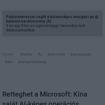
Pulzusméréssel segíti a biztonságos mozgást az új
balatoni kardioösvény (X)
4 és egy 8 km-es egészségügyi tanösvény nyílt
Balatonalmádiban.
Címkék:
#twitter
#x
#elon musk
#európai unió
#dsa
#európai bizottság
Retteghet a Microsoft: Kína
saját AI-képes operációs