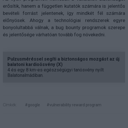
erősítik, hanem a független kutatók számára is jelentős
bevételi forrást jelentenek, így mindkét fél számára
előnyösek. Ahogy a technológiai rendszerek egyre
bonyolultabbá válnak, a bug bounty programok szerepe
és jelentősége várhatóan tovább fog növekedni.
Pulzusméréssel segíti a biztonságos mozgást az új
balatoni kardioösvény (X)
4 és egy 8 km-es egészségügyi tanösvény nyílt
Balatonalmádiban.
Címkék:
#google
#vulnerability reward program