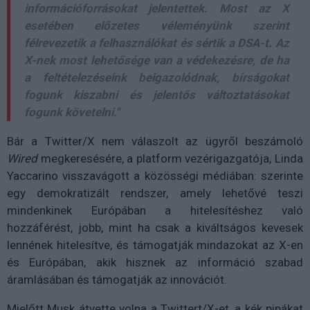
információforrásokat jelentettek. Most az X
esetében előzetes véleményünk szerint
félrevezetik a felhasználókat és sértik a DSA-t. Az
X-nek most lehetősége van a védekezésre, de ha
a feltételezéseink beigazolódnak, bírságokat
fogunk kiszabni és jelentős változtatásokat
fogunk követelni."
Bár a Twitter/X nem válaszolt az ügyről beszámoló
Wired
megkeresésére, a platform vezérigazgatója, Linda
Yaccarino visszavágott a közösségi médiában: szerinte
egy demokratizált rendszer, amely lehetővé teszi
mindenkinek Európában a hitelesítéshez való
hozzáférést, jobb, mint ha csak a kiváltságos kevesek
lennének hitelesítve, és támogatják mindazokat az X-en
és Európában, akik hisznek az információ szabad
áramlásában és támogatják az innovációt.
Mielőtt Musk átvette volna a Twittert/X-et, a kék pipákat