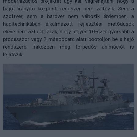
modernizációs projektet úgy kell végrehajtani, hogy a
hajót irányító központi rendszer nem változik. Sem a
szoftver, sem a hardver nem változik érdemben, a
haditechnikában alkalmazott fejlesztési metódusok
eleve nem azt célozzák, hogy legyen 10-szer gyorsabb a
processzor vagy 2 másodperc alatt bootoljon be a hajó
rendszere, miközben még torpedós animációt is
lejátszik.