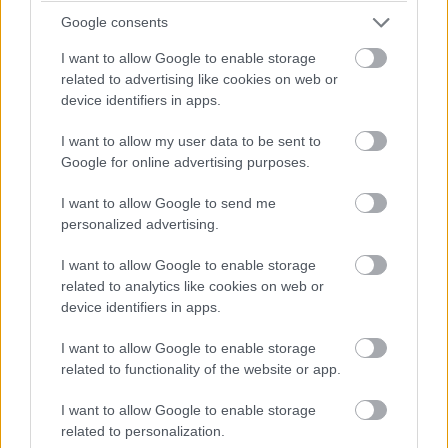
Google consents
kiadott félmegoldás.
I want to allow Google to enable storage
related to advertising like cookies on web or
device identifiers in apps.
A napi híreket figyelve most épp sem az AMD, sem az
I want to allow my user data to be sent to
Intel nem panaszkodhat amiatt, ki kap a másiknál
Google for online advertising purposes.
nagyobb médiavisszhangot. Mindkét vállalat esetében
napvilágra került egy-egy súlyosabb hiba, amik jellegüket
I want to allow Google to send me
tekintve egy szimpla asztali PC esetén is komoly
personalized advertising.
biztonsági kockázatot jelentenek. Ez a nyár a Zenbleed
I want to allow Google to enable storage
és a Downfall névre keresztelt sérülékenységekről szól,
related to analytics like cookies on web or
de mielőtt elmerülnénk a regisztertárakban, próbálunk
device identifiers in apps.
választ adni arra a jogos kérdésre, hogyan fordulhatnak
elő ilyen súlyos hibák az egyre modernebb tervezési- és
I want to allow Google to enable storage
gyártási folyamatok mellett?
related to functionality of the website or app.
Mindig is voltak és lesznek bugok
I want to allow Google to enable storage
related to personalization.