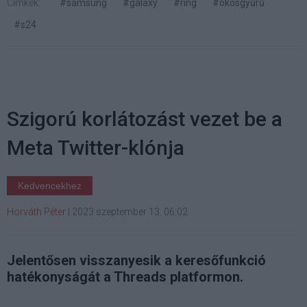
Címkék:
#samsung
#galaxy
#ring
#okosgyűrű
#s24
Szigorú korlátozást vezet be a
Meta Twitter-klónja
Kedvencekhez
Horváth Péter
|
2023 szeptember 13. 06:02
Jelentősen visszanyesik a keresőfunkció
hatékonyságát a Threads platformon.