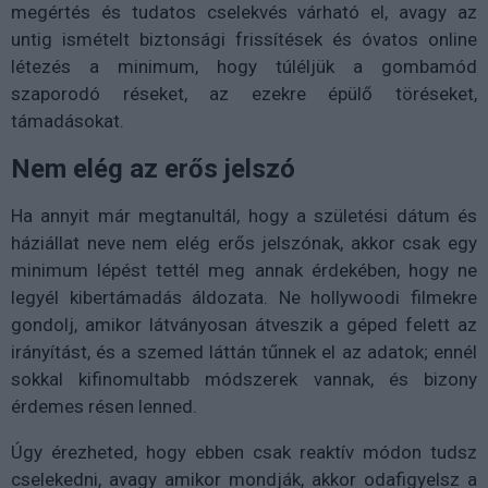
megértés és tudatos cselekvés várható el, avagy az
untig ismételt biztonsági frissítések és óvatos online
létezés a minimum, hogy túléljük a gombamód
szaporodó réseket, az ezekre épülő töréseket,
támadásokat.
Nem elég az erős jelszó
Ha annyit már megtanultál, hogy a születési dátum és
háziállat neve nem elég erős jelszónak, akkor csak egy
minimum lépést tettél meg annak érdekében, hogy ne
legyél kibertámadás áldozata. Ne hollywoodi filmekre
gondolj, amikor látványosan átveszik a géped felett az
irányítást, és a szemed láttán tűnnek el az adatok; ennél
sokkal kifinomultabb módszerek vannak, és bizony
érdemes résen lenned.
Úgy érezheted, hogy ebben csak reaktív módon tudsz
cselekedni, avagy amikor mondják, akkor odafigyelsz a