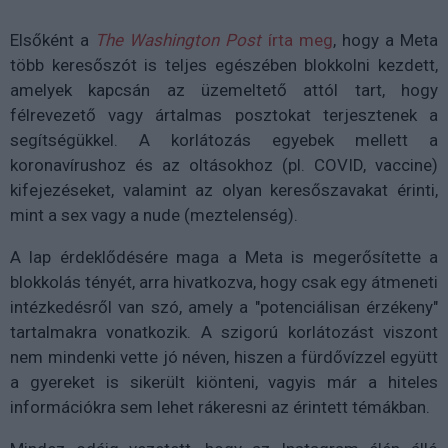
Elsőként a
The Washington Post
írta meg
, hogy a Meta
több keresőszót is teljes egészében blokkolni kezdett,
amelyek kapcsán az üzemeltető attól tart, hogy
félrevezető vagy ártalmas posztokat terjesztenek a
segítségükkel. A korlátozás egyebek mellett a
koronavírushoz és az oltásokhoz (pl. COVID, vaccine)
kifejezéseket, valamint az olyan keresőszavakat érinti,
mint a sex vagy a nude (meztelenség).
A lap érdeklődésére maga a Meta is megerősítette a
blokkolás tényét, arra hivatkozva, hogy csak egy átmeneti
intézkedésről van szó, amely a "potenciálisan érzékeny"
tartalmakra vonatkozik. A szigorú korlátozást viszont
nem mindenki vette jó néven, hiszen a fürdővízzel együtt
a gyereket is sikerült kiönteni, vagyis már a hiteles
információkra sem lehet rákeresni az érintett témákban.