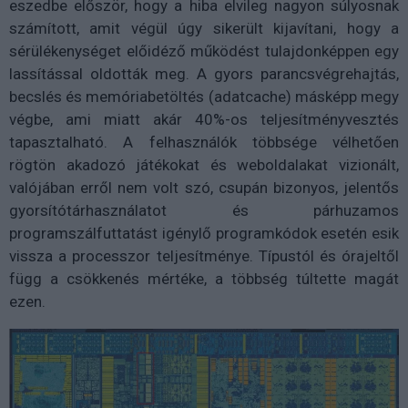
eszedbe először, hogy a hiba elvileg nagyon súlyosnak
számított, amit végül úgy sikerült kijavítani, hogy a
sérülékenységet előidéző működést tulajdonképpen egy
lassítással oldották meg. A gyors parancsvégrehajtás,
becslés és memóriabetöltés (adatcache) másképp megy
végbe, ami miatt akár 40%-os teljesítményvesztés
tapasztalható. A felhasználók többsége vélhetően
rögtön akadozó játékokat és weboldalakat vizionált,
valójában erről nem volt szó, csupán bizonyos, jelentős
gyorsítótárhasználatot és párhuzamos
programszálfuttatást igénylő programkódok esetén esik
vissza a processzor teljesítménye. Típustól és órajeltől
függ a csökkenés mértéke, a többség túltette magát
ezen.