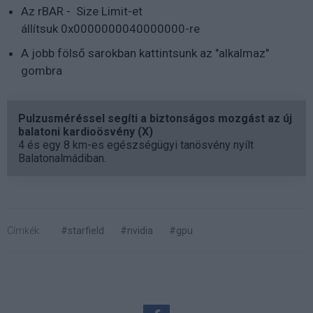
Az rBAR - Size Limit-et
állítsuk 0x0000000040000000-re
A jobb fölső sarokban kattintsunk az "alkalmaz"
gombra
Pulzusméréssel segíti a biztonságos mozgást az új
balatoni kardioösvény (X)
4 és egy 8 km-es egészségügyi tanösvény nyílt
Balatonalmádiban.
Címkék:
#starfield
#nvidia
#gpu