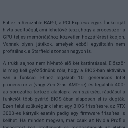
Ehhez a Resizable BAR-t, a PCI Express egyik funkcióját
hívta segítségül, ami lehetővé teszi, hogy a processzor a
GPU teljes memóriájához közvetlen hozzáférést kapjon.
Vannak olyan játékok, amelyek ebből egyáltalán nem
profitálnak, a Starfield azonban nagyon is.
A trükk sajnos nem hívható elő két kattintással. Először
is meg kell győződnünk róla, hogy a BIOS-ban aktiválva
van a funkció. Ehhez legalább 10. generációs Intel
processzorra (vagy Zen 3-as AMD-re) és legalább 400-
as sorozatba tartozó alaplapra van szükség, ráadásul a
funkciót több gyártó BIOS-ában alaposan el is dugták.
Ezen felül szükségünk lehet egy BIOS frissítésre, az RTX
3000-es kártyák esetén pedig egy firmware frissítés is
kellhet. Ha mindez megvan, már csak az Nvidia Profile
Inspectort kell letöltenünk és módosítanunk az alábbi