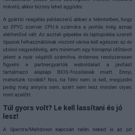
méretű, akkor bizony lehet aggódni.
A gyártói reagálás példaszerű abban a tekintetben, hogy
az EPYC szerver CPU-k számára a javítás még aznap
elérhetővé vált. Az asztali gépekbe és laptopokba szerelt
típusok felhasználóinak viszont várnia kell egészen az év
utolsó negyedévéig, ami minimum egy hónapnyi időtávot
jelent a nyár végétől számítva, érdemes rendszeresen
figyelni a partnergyártók weboldalait a javítást
tartalmazó alaplapi BIOS-frissítések miatt. Ennyi,
mehetünk tovább? Nos, ha félni nem is kell, megijedni
pedig még annyira sem, azért nem lesz minden olyan,
mint azelőtt.
Túl gyors volt? Le kell lassítani és jó
lesz!
A Spectre/Meltdown kapcsán talán neked is az jut