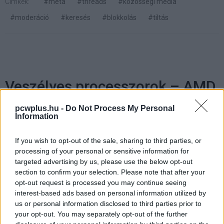
Címkék:
#meta
#threads
#közösségi média
#moderáció
#keresés
#blokkolás
#tiltás
Veszélyes processzorok – AMD
Zenbleed vs. Intel Downfall
pcwplus.hu -
Do Not Process My Personal
Information
Kedvencekhez
If you wish to opt-out of the sale, sharing to third parties, or
processing of your personal or sensitive information for
Gyepes Máté
|
2023 szeptember 16. 16:11
targeted advertising by us, please use the below opt-out
section to confirm your selection. Please note that after your
opt-out request is processed you may continue seeing
A nyári vakációzás alatt futótűzként terjedt a
interest-based ads based on personal information utilized by
hír, miszerint több generációnyi Intel és AMD
us or personal information disclosed to third parties prior to
CPU hardveresen hibás, amit kihasználva
your opt-out. You may separately opt-out of the further