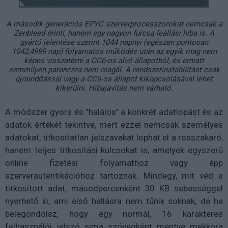
A második generációs EPYC szerverprocesszorokat nemcsak a
Zenbleed érinti, hanem egy nagyon furcsa leállási hiba is. A
gyártó jelentése szerint 1044 napnyi (egészen pontosan
1042,4999 nap) folyamatos működés után az egyik mag nem
képes visszatérni a CC6-os alvó állapotból, és emiatt
semmilyen parancsra nem reagál. A rendszerinstabilitást csak
újraindítással vagy a CC6-os állapot kikapcsolásával lehet
kikerülni. Hibajavítás nem várható.
A módszer gyors és "halálos" a konkrét adatlopást és az
adatok értékét tekintve, mert ezzel nemcsak személyes
adatokat, titkosítatlan jelszavakat lophat el a rosszakaró,
hanem teljes titkosítási kulcsokat is, amelyek egyszerű
online fizetési folyamathoz vagy épp
szerverautentikációhoz tartoznak. Mindegy, mit véd a
titkosított adat, másodpercenként 30 KB sebességgel
nyerhető ki, ami első hallásra nem tűnik soknak, de ha
belegondolsz, hogy egy normál, 16 karakteres
felhasználói jelszó sima szövegként mentve mekkora