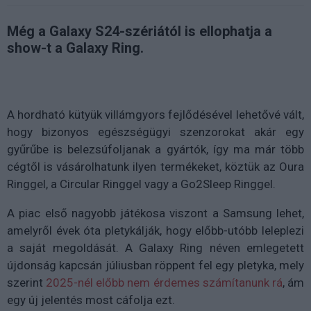
Még a Galaxy S24-szériától is ellophatja a
show-t a Galaxy Ring.
A hordható kütyük villámgyors fejlődésével lehetővé vált,
hogy bizonyos egészségügyi szenzorokat akár egy
gyűrűbe is belezsúfoljanak a gyártók, így ma már több
cégtől is vásárolhatunk ilyen termékeket, köztük az Oura
Ringgel, a Circular Ringgel vagy a Go2Sleep Ringgel.
A piac első nagyobb játékosa viszont a Samsung lehet,
amelyről évek óta pletykálják, hogy előbb-utóbb leleplezi
a saját megoldását. A Galaxy Ring néven emlegetett
újdonság kapcsán júliusban röppent fel egy pletyka, mely
szerint
2025-nél előbb nem érdemes számítanunk rá
, ám
egy új jelentés most cáfolja ezt.