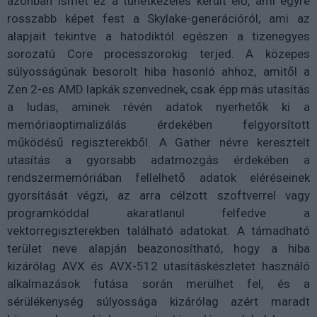
azonban ismét ez a tünetkezelés került elő, ami egyre
rosszabb képet fest a Skylake-generációról, ami az
alapjait tekintve a hatodiktól egészen a tizenegyes
sorozatú Core processzorokig terjed. A közepes
súlyosságúnak besorolt hiba hasonló ahhoz, amitől a
Zen 2-es AMD lapkák szenvednek, csak épp más utasítás
a ludas, aminek révén adatok nyerhetők ki a
memóriaoptimalizálás érdekében felgyorsított
működésű regiszterekből. A Gather névre keresztelt
utasítás a gyorsabb adatmozgás érdekében a
rendszermemóriában fellelhető adatok eléréseinek
gyorsítását végzi, az arra célzott szoftverrel vagy
programkóddal akaratlanul felfedve a
vektorregiszterekben található adatokat. A támadható
terület neve alapján beazonosítható, hogy a hiba
kizárólag AVX és AVX-512 utasításkészletet használó
alkalmazások futása során merülhet fel, és a
sérülékenység súlyossága kizárólag azért maradt