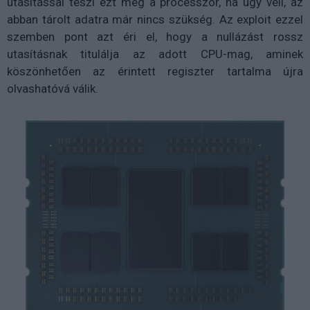
utasítással teszi ezt meg a processzor, ha úgy véli, az
abban tárolt adatra már nincs szükség. Az exploit ezzel
szemben pont azt éri el, hogy a nullázást rossz
utasításnak titulálja az adott CPU-mag, aminek
köszönhetően az érintett regiszter tartalma újra
olvashatóvá válik.