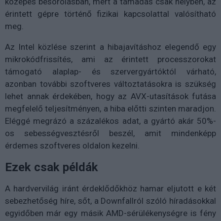
közepes besorolásban, mert a támadás csak helyben, az
érintett gépre történő fizikai kapcsolattal valósítható
meg.
Az Intel közlése szerint a hibajavításhoz elegendő egy
mikrokódfrissítés, ami az érintett processzorokat
támogató alaplap- és szervergyártóktól várható,
azonban további szoftveres változtatásokra is szükség
lehet annak érdekében, hogy az AVX-utasítások futása
megfelelő teljesítményen, a hiba előtti szinten maradjon.
Eléggé megrázó a százalékos adat, a gyártó akár 50%-
os sebességvesztésről beszél, amit mindenképp
érdemes szoftveres oldalon kezelni.
Ezek csak példák
A hardvervilág iránt érdeklődőkhöz hamar eljutott e két
sebezhetőség híre, sőt, a Downfallról szóló híradásokkal
egyidőben már egy másik AMD-sérülékenységre is fény