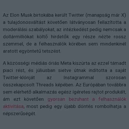
Az Elon Musk birtokába került Twitter (manapság már X)
a tulajdonosváltást követően látványosan fellazította a
moderálási szabályokat, az intézkedést pedig nemcsak a
dollármilliókat költő hirdetők egy része nézte rossz
szemmel, de a felhasználók körében sem mindenkinél
aratott egyöntetű tetszést.
A közösségi médiás óriás Meta kiszúrta az ezzel támadt
piaci rést, és júliusban sietve útnak indította a saját
Twitter-klónját az Instagrammal szorosan
összekapcsolt Threads képében. Az Európában továbbra
sem elérhető alkalmazás egész ígéretes rajtot produkált,
ám ezt követően
gyorsan bezuhant a felhasználók
aktivitása
, most pedig egy újabb döntés rombolhatja a
népszerűségét.