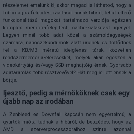
részelemet emelünk ki, akkor magad is láthatod, hogy a
többmagos felépítés, ráadásul annak hibrid, tehát eltérő
funkcionalitású magokat tartalmazó verziója egészen
komplex memóriafelépítést, cache-kialakítást igényel.
Legyen minél több adat közel a számolóegységek
számára, nanoszekundumok alatt ürülnek és töltődnek
fel a KB/MB méretű ideiglenes tárak, közvetlen
rendszermemória-elérésekkel, melyek akár egészen a
videokártyáig és/vagy SSD-meghajtóig érnek. Gyorsabb
adatáramlás több résztvevővel? Hát meg is lett ennek a
böjtje.
Ijesztő, pedig a mérnököknek csak egy
újabb nap az irodában
A Zenbleed és Downfall kapcsán nem egyértelmű, a
gyártók mióta tudnak a hibáról, de beszédes, hogy az
AMD a szerverprocesszoraihoz szinte azonnal