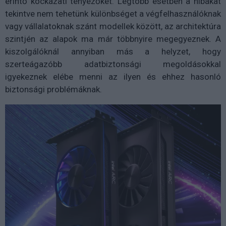
érintő kockázati tényezőket. Legtöbb esetben a hibákat
tekintve nem tehetünk különbséget a végfelhasználóknak
vagy vállalatoknak szánt modellek között, az architektúra
szintjén az alapok ma már többnyire megegyeznek. A
kiszolgálóknál annyiban más a helyzet, hogy
szerteágazóbb adatbiztonsági megoldásokkal
igyekeznek elébe menni az ilyen és ehhez hasonló
biztonsági problémáknak.