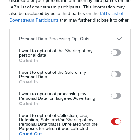
ellophatják adatainkat. Korábban volt már ilyen
disclosure of your personal information by third parties on the
IAB’s list of downstream participants. This information may
és a pánik most sem alaptalan. Vagy mégis?
also be disclosed by us to third parties on the
IAB’s List of
Downstream Participants
that may further disclose it to other
third parties.
Please note that this website/app uses one or more Google
Olykor nehéz mit kezdeni azokkal a hírekkel, amik egy-
Personal Data Processing Opt Outs
services and may gather and store information including but
egy hardverelemmel vagy szoftverrel kapcsolatos
not limited to your visit or usage behaviour. You may click to
I want to opt-out of the Sharing of my
biztonsági kockázatról számolnak be. Az ember
personal data.
grant or deny consent to Google and its third-party tags to
Opted In
elolvassa és értelmezi a sorokat, netán még picit meg is
use your data for below specified purposes in below Google
lepődik, hogyan fordulhat elő ilyesmi, de aztán igazából
consent section.
I want to opt-out of the Sale of my
Personal Data.
nem tud érdemben erre mit reagálni. Nem azért, mert a
Opted In
legyintés korszakát éljük, és könnyebb a szőnyeg alá
söpörni a problémákat, homokba dugni a fejet, hanem
I want to opt-out of processing my
Personal Data for Targeted Advertising.
mert például egy processzorban felfedezett
Opted In
működésbeli hiba megoldására nincs saját, azonnal
I want to opt-out of Collection, Use,
elérhető eszköztár. Nincs mit tenni, várni kell az iparági,
Retention, Sale, and/or Sharing of my
gyártói reakcióra, ami jó esetben egy gyors és a
Personal Data that Is Unrelated with the
Purposes for which it was collected.
működésre nézve fájdalommentes, szoftveres
Opted Out
gyógymód, rosszabb esetben hosszú várakozás után