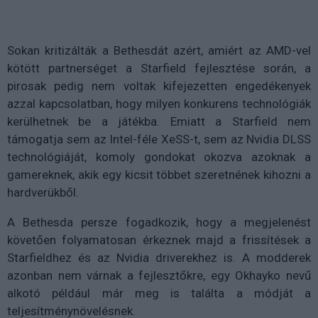
Sokan kritizálták a Bethesdát azért, amiért az AMD-vel
kötött partnerséget a Starfield fejlesztése során, a
pirosak pedig nem voltak kifejezetten engedékenyek
azzal kapcsolatban, hogy milyen konkurens technológiák
kerülhetnek be a játékba. Emiatt a Starfield nem
támogatja sem az Intel-féle XeSS-t, sem az Nvidia DLSS
technológiáját, komoly gondokat okozva azoknak a
gamereknek, akik egy kicsit többet szeretnének kihozni a
hardverükből.
A Bethesda persze fogadkozik, hogy a megjelenést
követően folyamatosan érkeznek majd a frissítések a
Starfieldhez és az Nvidia driverekhez is. A modderek
azonban nem várnak a fejlesztőkre, egy Okhayko nevű
alkotó például már meg is találta a módját a
teljesítménynövelésnek.