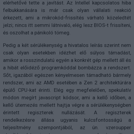
elérhetővé tette a javítást. Az Intellel kapcsolatos hiba
felbukkanására is már csak olyan vállalati reakció
érkezett, ami a mikrokód-frissítés várható közeledtét
jelzi; nincs itt semmi látnivaló, elég lesz BIOS-t frissíteni,
és oszolhat a pánikoló tömeg.
Pedig a két sérülékenység a hivatalos leírás szerint nem
csak olyan esetekben idézhet elő súlyos támadást,
amikor a rosszindulatú egyén a konkrét gép mellett áll és
a hibát előidéző programkóddal bombázza a rendszert.
Sőt, igazából egészen kényelmesen támadható bármely
rendszer, ami az AMD esetében a Zen 2 architektúrára
épülő CPU-kat érinti. Elég egy megfelelően, spekulatív
módon megírt javascript kódsor, ami a kellő időben, a
kellő ütemezés mellett hajtja végre a sérülékenységben
érintett regiszterek nullázását. A regiszterek
rendelkezésre állása ugyanis kulcsfontosságú a
teljesítmény szempontjából, az ún. vzeroupper