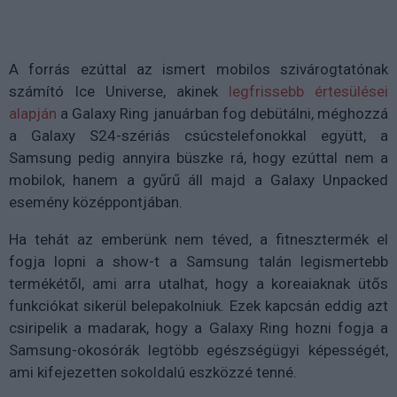
A forrás ezúttal az ismert mobilos szivárogtatónak
számító Ice Universe, akinek
legfrissebb értesülései
alapján
a Galaxy Ring januárban fog debütálni, méghozzá
a Galaxy S24-szériás csúcstelefonokkal együtt, a
Samsung pedig annyira büszke rá, hogy ezúttal nem a
mobilok, hanem a gyűrű áll majd a Galaxy Unpacked
esemény középpontjában.
Ha tehát az emberünk nem téved, a fitnesztermék el
fogja lopni a show-t a Samsung talán legismertebb
termékétől, ami arra utalhat, hogy a koreaiaknak ütős
funkciókat sikerül belepakolniuk. Ezek kapcsán eddig azt
csiripelik a madarak, hogy a Galaxy Ring hozni fogja a
Samsung-okosórák legtöbb egészségügyi képességét,
ami kifejezetten sokoldalú eszközzé tenné.