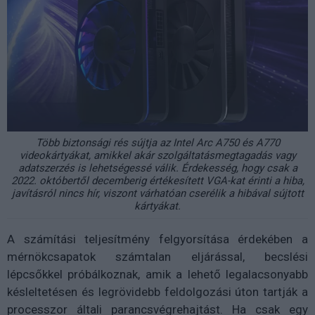
Több biztonsági rés sújtja az Intel Arc A750 és A770
videokártyákat, amikkel akár szolgáltatásmegtagadás vagy
adatszerzés is lehetségessé válik. Érdekesség, hogy csak a
2022. októbertől decemberig értékesített VGA-kat érinti a hiba,
javításról nincs hír, viszont várhatóan cserélik a hibával sújtott
kártyákat.
A számítási teljesítmény felgyorsítása érdekében a
mérnökcsapatok számtalan eljárással, becslési
lépcsőkkel próbálkoznak, amik a lehető legalacsonyabb
késleltetésen és legrövidebb feldolgozási úton tartják a
processzor általi parancsvégrehajtást. Ha csak egy