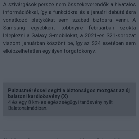
A szivárgások persze nem összekeverendők a hivatalos
információkkal, így a funkciókra és a januári debütálásra
vonatkozó pletykákat sem szabad biztosra venni. A
Samsung egyébként többnyire februárban szokta
leleplezni a Galaxy S-mobilokat, a 2021-es S21-sorozat
viszont januárban köszönt be, így az S24 esetében sem
elképzelhetetlen egy ilyen forgatókönyv.
Pulzusméréssel segíti a biztonságos mozgást az új
balatoni kardioösvény (X)
4 és egy 8 km-es egészségügyi tanösvény nyílt
Balatonalmádiban.