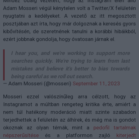
Mindez odáig vezetett, hogy az Instagram élén álló
Adam Mosseri végül kénytelen volt a Twitter/X felületén
nyugtatni a kedélyeket. A vezető az itt megosztott
posztjában azt írta, hogy már dolgoznak a keresés gyors
kibővítésén, de szeretnének tanulni a korábbi hibáikból,
ezért jobbnak gondolja, hogy óvatosan járnak el.
I hear you, and we're working to support more
searches quickly. We're trying to learn from last
mistakes and believe it's better to bias towards
being careful as we roll out search.
— Adam Mosseri (@mosseri)
September 11, 2023
Mosseri ezzel valószínűleg arra célzott, hogy az
Instagramot a múltban rengeteg kritika érte, amiért a
nem túl hatékony moderáció miatt szinte szabadon
terjedhettek a felületén az álhírek, és még ma is gondot
okoznak az olyan témák, mint a
pedofil tartalmak
népszerűsítése
és a platformon zajló
kiterjedt